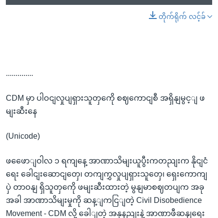
တိုက်ရိုက် လင့်ခ်
..............
CDM မှာ ပါဝငျလှုပျရှားသူတှကေို စဈကောငျစီ အရှိနျမွင့ျ ဖ
မျးဆီးနေ
(Unicode)
ဖဖေောျဝါလ ၁ ရကျနေ့ အာဏာသိမျးယူပွီးကတညျးက နိုငျငံ
ရေး ခေါငျးဆောငျတှေ၊ တကျကွှလှုပျရှားသူတှေ၊ ရှေးကောကျ
ပှဲ တာဝနျ ရှိသူတှကေို ဖမျးဆီးထားတဲ့ မွနျမာစဈတပျက အခု
အခါ အာဏာသိမျးမှုကို ဆန့ျကငြျတဲ့ Civil Disobedience
Movement - CDM လို့ ခေါျတဲ့ အနုနညျးနဲ့ အာဏာဖီဆနျရေး