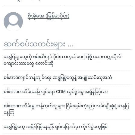
ဗွီအိုအေ (မြန်မာပိုင်း)
ဆက်စပ်သတင်းများ ...
ဆန္ဒပြသူတွေကို ဖမ်းဆီးရင် ဝိုင်းကာကွယ်ပေးကြဖို့ ဆေးတက္ကသိုလ်
ကျောင်းသားတွေ တောင်းဆို
စစ်အာဏာရှင်ဆန့်ကျင်ရေး ဆန္ဒပြပွဲတွေနဲ့ အမျိုးသမီးထုအသံ
စစ်အာဏာသိမ်းဆန့်ကျင်ရေး CDM လှုပ်ရှားမှု အရှိန်မြင့်လာ
စစ်အာဏာသိမ်းမှု ကန့်ကွက်သူများ ငြိမ်းချမ်းတဲ့နည်းလမ်းမျိုးစုံနဲ့ ဆန္ဒပြ
နေကြ
ဆန္ဒပြပွဲတွေ အရှိန်မြင့်နေချိန် ရှမ်းမြောက်မှာ တိုက်ပွဲတွေဖြစ်