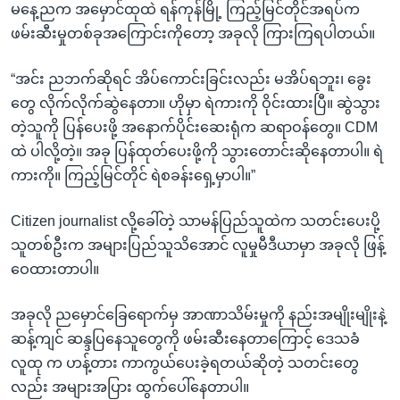
မနေ့ညက အမှောင်ထုထဲ ရန်ကုန်မြို့ ကြည့်မြင်တိုင်အရပ်က
ဖမ်းဆီးမှုတစ်ခုအကြောင်းကိုတော့ အခုလို ကြားကြရပါတယ်။
“အင်း ညဘက်ဆိုရင် အိပ်ကောင်းခြင်းလည်း မအိပ်ရဘူး၊ ခွေး
တွေ လိုက်လိုက်ဆွဲနေတာ။ ဟိုမှာ ရဲကားကို ဝိုင်းထားပြီ။ ဆွဲသွား
တဲ့သူကို ပြန်ပေးဖို့ အနောက်ပိုင်းဆေးရုံက ဆရာဝန်တွေ။ CDM
ထဲ ပါလို့တဲ့။ အခု ပြန်ထုတ်ပေးဖို့ကို သွားတောင်းဆိုနေတာပါ။ ရဲ
ကားကို။ ကြည့်မြင်တိုင် ရဲစခန်းရှေ့မှာပါ။”
Citizen journalist လို့ခေါ်တဲ့ သာမန်ပြည်သူထဲက သတင်းပေးပို့
သူတစ်ဦးက အများပြည်သူသိအောင် လူမှုမီဒီယာမှာ အခုလို ဖြန့်
ဝေထားတာပါ။
အခုလို ညမှောင်ခြေရောက်မှ အာဏာသိမ်းမှုကို နည်းအမျိုးမျိုးနဲ့
ဆန့်ကျင် ဆန္ဒပြနေသူတွေကို ဖမ်းဆီးနေတာကြောင့် ဒေသခံ
လူထု က ဟန့်တား ကာကွယ်ပေးခဲ့ရတယ်ဆိုတဲ့ သတင်းတွေ
လည်း အများအပြား ထွက်ပေါ်နေတာပါ။