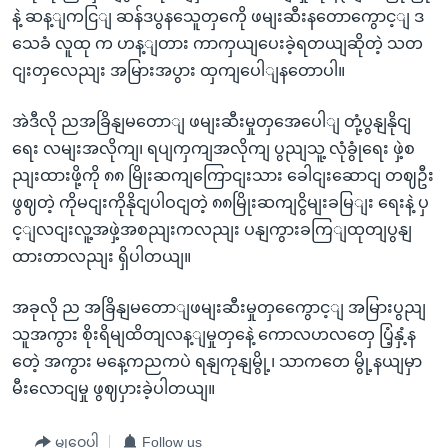
နဲ့ ဆန့ျကငြျ ဆန်ဒပွနသေူတှကေို ဖမျးဆီးနတောကွောင့ျ ဒ
သေခံ လူထု က ဟန့ျတား ကာကှယျပေးခဲ့ရတယျဆိုတဲ့ သတ
ငျးတှလေညျး အမြားအပွား ထှကျပေါျနတောပါ။
အဲဒီလို ညအခြိနျမတောျ ဖမျးဆီးမှုတှအေပေါျ တုံ့ပွနျနိုငျ
ရေး လမျးအလိုကျ၊ ရပျကှကျအလိုကျ ပွညျသူ့ လုံခွုံရေး ဖှဲ့စ
ညျးထားဖို့ကို ၈၈ မြိုးဆကျကြောငျးသား ခေါငျးဆောငျ တဈဦး
ဖွဈတဲ့ ကိုမငျးကိုနိုငျပါဝငျတဲ့ ၈၈မြိုးဆကျငွိမျးခမြျး ရေးနဲ့ ပှ
င့ျလငျးလူ့အဖှဲ့အစညျးကလညျး ပနျကွားခကြျထုတျပွနျ
ထားတာလညျး ရှိပါတယျ။
အခုလို ည အခြိနျမတောျဖမျးဆီးမှုတှကွေောင့ျ အမြားပွညျ
သူအကွား စိုးရိမျထိတျလန့ျမှုတှနေဲ့ ကောလဟလတှေ ပြံ့နှံ့န
တေဲ့ အကွား မနေ့ကညကပဲ ရနျကုနျမွို့၊ သာကတေ မွို့နယျမှာ
မီးလောငျမှု ဖွဈပှားခဲ့ပါတယျ။
မျှဝေပါ
Follow us