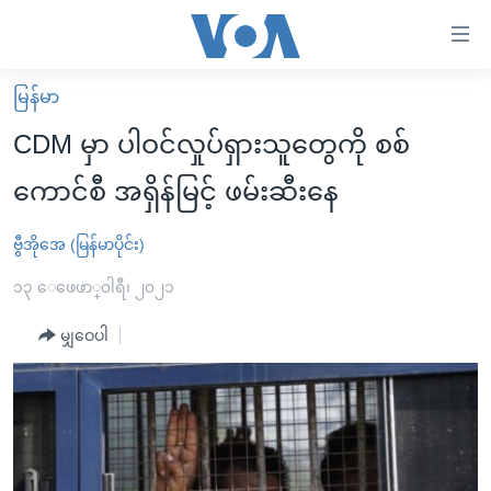
သုံး
ရ
လွယ်ကူ
မြန်မာ
မူလစာမျက်နှာ
စေ
CDM မှာ ပါဝင်လှုပ်ရှားသူတွေကို စစ်
မြန်မာ
သည့်
ကောင်စီ အရှိန်မြင့် ဖမ်းဆီးနေ
ကမ္ဘာ့သတင်းများ
Link
ဗွီဒီယို
နိုင်ငံတကာ
ဗွီအိုအေ (မြန်မာပိုင်း)
များ
သတင်းလွတ်လပ်ခွင့်
အမေရိကန်
၁၃ ေဖေဖာ္၀ါရီ၊ ၂၀၂၁
ပင်မ
ရပ်ဝန်းတခု လမ်းတခု အလွန်
တရုတ်
အကြောင်းအရာ
မျှဝေပါ
သို့
အင်္ဂလိပ်စာလေ့လာမယ်
အစ္စရေး-ပါလက်စတိုင်း
ကျော်
အပတ်စဉ်ကဏ္ဍများ
အမေရိကန်သုံးအီဒီယံ
ကြည့်
ရေဒီယိုနှင့်ရုပ်သံ အချက်အလက်များ
မကြေးမုံရဲ့ အင်္ဂလိပ်စာ
ရေဒီယို
ရန်
ပင်မ
ရေဒီယို/တီဗွီအစီအစဉ်
ရုပ်ရှင်ထဲက အင်္ဂလိပ်စာ
တီဗွီ