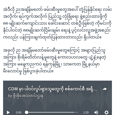
အဲဒီလို ညအချိန်မတော် ဖမ်းဆီးမှုတွေအပေါ် တုံ့ပြန်နိုင်ရေး လမ်း
အလိုက်၊ ရပ်ကွက်အလိုက် ပြည်သူ့ လုံခြုံရေး ဖွဲ့စည်းထားဖို့ကို
၈၈ မျိုးဆက်ကျောင်းသား ခေါင်းဆောင် တစ်ဦးဖြစ်တဲ့ ကိုမင်းကို
နိုင်ပါဝင်တဲ့ ၈၈မျိုးဆက်ငြိမ်းချမ်း ရေးနဲ့ ပွင့်လင်းလူ့အဖွဲ့အစည်း
ကလည်း ပန်ကြားချက်ထုတ်ပြန်ထားတာလည်း ရှိပါတယ်။
အခုလို ည အချိန်မတော်ဖမ်းဆီးမှုတွေကြောင့် အများပြည်သူ
အကြား စိုးရိမ်ထိတ်လန့်မှုတွေနဲ့ ကောလဟလတွေ ပျံ့နှံ့နေတဲ့
အကြား မနေ့ကညကပဲ ရန်ကုန်မြို့၊ သာကေတ မြို့နယ်မှာ
မီးလောင်မှု ဖြစ်ပွားခဲ့ပါတယ်။
CDM မှာ ပါဝင်လှုပ်ရှားသူတွေကို စစ်ကောင်စီ အရှိန်မြင့် ဖမ်းဆီးနေ
by
ဗွီအိုအေသတင်းဌာန
No media source currently available
0:00
1:29