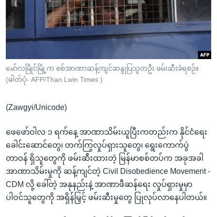
အ
သုတပဒေသာ အင်္ဂလိပ်စာ
ညွန်း
Learning English
စာမျက်နှာ
သို့
ဗွီအိုအေ လူမှုကွန်ယက်များ
ကျော်
ကြည့်
မော်လမြိုင်မြို့က စစ်အာဏာဆန့်ကျင်ဆန္ဒုပြသူတဦး ဖမ်းဆီးခံရစဉ်။
(ဓါတ်ပုံ- AFP/Than Lwin Times )
ရန်
ဘာသာစကားများ
ရှာဖွေ
(Zawgyi/Unicode)
ရန်
နေရာ
ဖေဖော်ဝါလ ၁ ရက်နေ့ အာဏာသိမ်းယူပြီးကတည်းက နိုင်ငံရေး
သို့
ခေါင်းဆောင်တွေ၊ တက်ကြွလှုပ်ရှားသူတွေ၊ ရွေးကောက်ပွဲ
ကျော်
တာဝန် ရှိသူတွေကို ဖမ်းဆီးထားတဲ့ မြန်မာစစ်တပ်က အခုအခါ
ရန်
အာဏာသိမ်းမှုကို ဆန့်ကျင်တဲ့ Civil Disobedience Movement -
CDM လို့ ခေါ်တဲ့ အနုနည်းနဲ့ အာဏာဖီဆန်ရေး လှုပ်ရှားမှုမှာ
ပါဝင်သူတွေကို အရှိန်မြှင့် ဖမ်းဆီးမှုတွေ ပြုလုပ်လာနေပါတယ်။