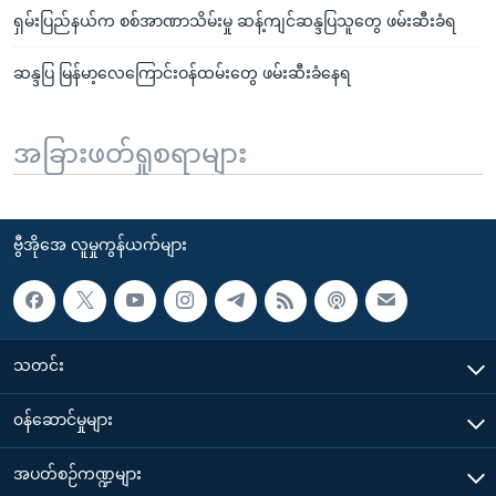
ရှမ်းပြည်နယ်က စစ်အာဏာသိမ်းမှု ဆန့်ကျင်ဆန္ဒပြသူတွေ ဖမ်းဆီးခံရ
ဆန္ဒပြ မြန်မာ့လေကြောင်းဝန်ထမ်းတွေ ဖမ်းဆီးခံနေရ
အခြားဖတ်ရှုစရာများ
ဗွီအိုအေ လူမှုကွန်ယက်များ
သတင်း
၀န်ဆောင်မှုများ
အပတ်စဉ်ကဏ္ဍများ