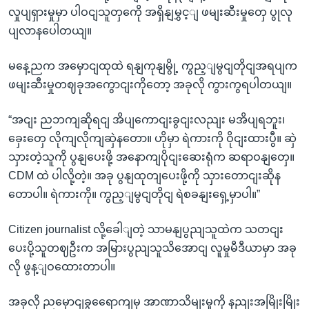
လှုပျရှားမှုမှာ ပါဝငျသူတှကေို အရှိနျမွှင့ျ ဖမျးဆီးမှုတှေ ပွုလု
ပျလာနပေါတယျ။
မနေ့ညက အမှောငျထုထဲ ရနျကုနျမွို့ ကွည့ျမွငျတိုငျအရပျက
ဖမျးဆီးမှုတဈခုအကွောငျးကိုတော့ အခုလို ကွားကွရပါတယျ။
“အငျး ညဘကျဆိုရငျ အိပျကောငျးခွငျးလညျး မအိပျရဘူး၊
ခှေးတှေ လိုကျလိုကျဆှဲနတော။ ဟိုမှာ ရဲကားကို ဝိုငျးထားပွီ။ ဆှဲ
သှားတဲ့သူကို ပွနျပေးဖို့ အနောကျပိုငျးဆေးရုံက ဆရာဝနျတှေ။
CDM ထဲ ပါလို့တဲ့။ အခု ပွနျထုတျပေးဖို့ကို သှားတောငျးဆိုန
တောပါ။ ရဲကားကို။ ကွည့ျမွငျတိုငျ ရဲစခနျးရှေ့မှာပါ။”
Citizen journalist လို့ခေါျတဲ့ သာမနျပွညျသူထဲက သတငျး
ပေးပို့သူတဈဦးက အမြားပွညျသူသိအောငျ လူမှုမီဒီယာမှာ အခု
လို ဖွန့ျဝထေားတာပါ။
အခုလို ညမှောငျခွရေောကျမှ အာဏာသိမျးမှုကို နညျးအမြိုးမြိုး