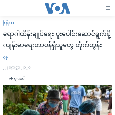
သုံး
ရ
လွယ်ကူ
မြန်မာ
မူလစာမျက်နှာ
စေ
ရောဂါထိန်းချုပ်ရေး ပူးပေါင်းဆောင်ရွက်ဖို့
မြန်မာ
သည့်
ကျန်းမာရေးတာဝန်ရှိသူတွေ တိုက်တွန်း
ကမ္ဘာ့သတင်းများ
Link
ဗွီဒီယို
နိုင်ငံတကာ
စုစု
များ
သတင်းလွတ်လပ်ခွင့်
အမေရိကန်
၂၂ စက္တင္ဘာ၊ ၂၀၂၀
ပင်မ
ရပ်ဝန်းတခု လမ်းတခု အလွန်
တရုတ်
အကြောင်းအရာ
မျှဝေပါ
သို့
အင်္ဂလိပ်စာလေ့လာမယ်
အစ္စရေး-ပါလက်စတိုင်း
ကျော်
အပတ်စဉ်ကဏ္ဍများ
အမေရိကန်သုံးအီဒီယံ
ကြည့်
ရေဒီယိုနှင့်ရုပ်သံ အချက်အလက်များ
မကြေးမုံရဲ့ အင်္ဂလိပ်စာ
ရေဒီယို
ရန်
ပင်မ
ရေဒီယို/တီဗွီအစီအစဉ်
ရုပ်ရှင်ထဲက အင်္ဂလိပ်စာ
တီဗွီ