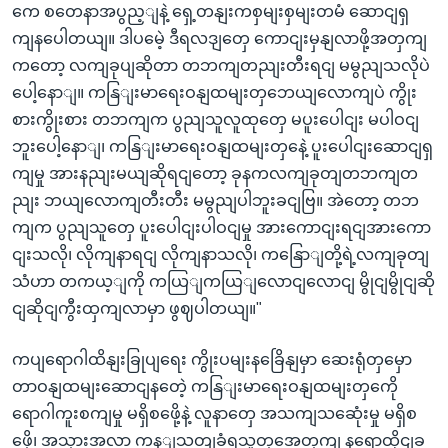
ကေ စတေနာအပွည့ျနဲ့ ရှေ့တနျးကစှမျးစှမျးတမံ ဆောငျရှ
ကျနပေါတယျ။ ဒါပမေဲ့ ဒီရလဒျတှေ ကောငျးမှနျလာဖို့အတှကျ
ကတော့ လကျခုပျဆိုတာ တဘကျတညျးတီးရငျ မမွညျသလိုပဲ
ပေါ့နောျ။ ကနြျးမာရေးဝနျထမျးတှဘေယျလောကျပဲ ကွိုး
စားကွိုးစား တဘကျက ပွညျသူလူထုတှေ မပူးပေါငျး မပါဝငျ
ဘူးပေါ့နောျ၊ ကနြျးမာရေးဝနျထမျးတှနေဲ့ ပူးပေါငျးဆောငျရှ
ကျမှု အားနညျးမယျဆိုရငျတော့ ခုနကလကျခုတျတဘကျတ
ညျး ဘယျလောကျတီးတီး မမွညျပါဘူးခငျဗြ။ အဲတော့ တဘ
ကျက ပွညျသူတှေ ပူးပေါငျးပါဝငျမှု အားကောငျးရငျအားကော
ငျးသလို၊ လိုကျနာရငျ လိုကျနာသလို၊ ကနြောျတို့ရဲ့လကျခုတျ
သံဟာ တကယ့ျကို ကယြျကယြျလောငျလောငျ မွိုငျမွိုငျဆို
ငျဆိုငျကွီးထှကျလာမှာ ဖွဈပါတယျ။"
ကပျရောဂါထိနျးခြုပျရေး ကွိုးပမျးနခြေိနျမှာ ဆေးရုံတှမှော
တာဝနျထမျးဆောငျနတေဲ့ ကနြျးမာရေးဝနျထမျးတှကေို
ရောဂါကူးစကျမှု မရှိစဖေို့နဲ့ လူနာတှေ အသကျသဆေုံးမှု မရှိစ
ဖေို့၊ အသှားအလာ ကန့ျသတျခံရသူတှအေတှကျ နရောထိုငျခ