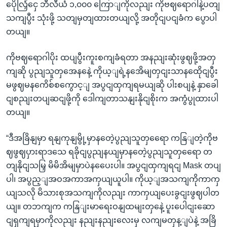
ပေိုလြှံငှေ ဘီလီယံ ၁,၀၀၀ ကြောျကိုလညျး ကိုဗဈရောဂါနဲ့ပတျ
သကျပွီး သုံးဖို့ သတျမှတျထားတယျလို့ အတိုငျပငျခံက ပွောပါ
တယျ။
ကိုဗဈရောဂါပိုး ထပျပွီးကူးစကျခံရတာ အနညျးဆုံးဖွဈဖို့အတှ
ကျဆို ပွညျသူတှအေနနေဲ့ ကိုယ့ျရဲ့နအေိမျတှငျးသာနထေိုငျပွီး
မဖွဈမနကေိစ်စကွောင့ျ အပွငျထှကျရမယျဆို ပါးစပျနဲ့ နှာခေါ
ငျစညျးတပျဆငျဖို့ကို ဒေါကျတာသနျးနိုငျစိုးက အကွံပွုထားပါ
တယျ။
“ဒီအခြိနျမှာ ရနျကုနျမွို့မှာနတေဲ့ပွညျသူတှရေော ကနြျတဲ့ကိုဗ
ဈဖွဈပှားရာဒသေ ရခိုငျပွညျနယျမှာနတေဲ့ပွညျသူတှရေော တ
တျနိုငျသမြှ မိမိအိမျမှာပဲနပေေးပါ။ အပွငျထှကျရငျ Mask တပျ
ပါ၊ အပွည့ျအဝအကာအကှယျယူပါ။ ကိုယ့ျအသကျကိုကာကှ
ယျသလို မိသားစုအသကျကိုလညျး ကာကှယျပေးခွငျးဖွဈပါတ
ယျ။ တဘကျက ကနြျးမာရေးဝနျထမျးတှနေဲ့ ပူးပေါငျးဆော
ငျရှကျရမှာကိုလညျး နညျးနညျးလေးမှ လကျမတှန့ျပဲနဲ့ အခြိ