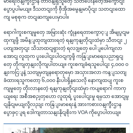
မာရေးဝနျကွီးဌာန တာဝနျရှိသူတှေ သတိပေးနတေဲ့အကွောငျး
ပွောပွပါမယျ။ ဒီသတငျးကို ဗှီအိုအမွေနျမာပိုငျး သတငျးထော
ကျ မစုစုက တငျဆကျပေးမှာပါ။
ရောဂါကူးစကျမှုတှေ အမြားဆုံး ကွုံနရေတာကွောင့ျ အိမျပွငျမ
ထှကျဖို့ အမိန့ျထုတျထားရတဲ့ ရနျကုနျတိုငျးထဲမှာ သီတငျး ၂
ပတျအတှငျး သိသာထငျရှားတဲ့ ရလဒျတှေ ပေါျပေါကျလာ
အောငျ လူထုက ပူးပေါငျးပါဝငျကွဖို့ ကနြျးမာရေးပညာရှငျ
တှေ တိုကျတှနျးလိုကျပါတယျ။ ကူးစကျခံရသူပေါငျး ၄,၀၀၀ ဝ
နျးကငြျနဲ့ သတျမှတျနရောတှမှော အသှားအလာ ကန့ျသတျ
ခံထားရသူကတော့ ၆,၀၀၀ နီးပါးရှိနသေလို နောကျထပျ ကူးစ
ကျမှုတှေ တိုးလာနတေဲ့ ရနျကုနျတိုငျးထဲမှာ ကပျရောဂါ ကာကှ
ယျရေး အစီအစဉျတှဟော လူထုရဲ့ ပူးပေါငျးမှု ရမှသာ အောငျမွ
ငျနိုငျမယျလို့လညျး ကနြျးမာရေးနဲ့ အားကစားဝနျကွီးဌာန
ပွောခှင့ျရ ဒေါကျတာသနျးနိုငျစိုးက VOA ကိုပွောပါတယျ။