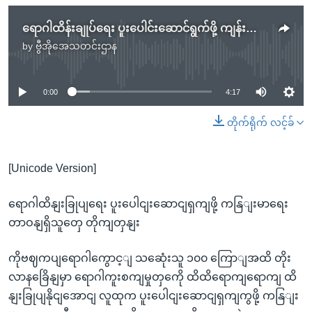
ရောဂါထိန်းချုပ်ရေး ပူးပေါင်းဆောင်ရွက်ဖို့ ကျန်းမာရေးတာဝန်ရှိသူတွေ တိုက်တွန်း
by
ဗွီအိုအေသတင်းဌာန
No media source currently available
0:00
4:17
တိုက်ရိုက် လင့်ခ်
[Unicode Version]
ရောဂါထိနျးခြုပျရေး ပူးပေါငျးဆောငျရှကျဖို့ ကနြျးမာရေး
တာဝနျရှိသူတှေ တိုကျတှနျး
ကိုဗဈကပျရောဂါကွောင့ျ သဆေုံးသူ ၁၀၀ ကြောျအထိ တိုး
လာနခြေိနျမှာ ရောဂါကူးစကျမှုတှကေို ထိထိရောကျရောကျ ထိ
နျးခြုပျနိုငျအောငျ လူထုက ပူးပေါငျးဆောငျရှကျကွဖို့ ကနြျး