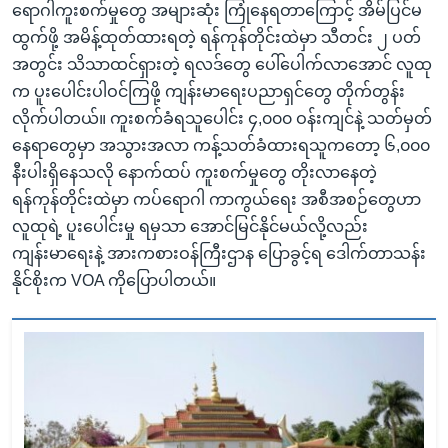
ရောဂါကူးစက်မှုတွေ အများဆုံး ကြုံနေရတာကြောင့် အိမ်ပြင်မ
ထွက်ဖို့ အမိန့်ထုတ်ထားရတဲ့ ရန်ကုန်တိုင်းထဲမှာ သီတင်း ၂ ပတ်
အတွင်း သိသာထင်ရှားတဲ့ ရလဒ်တွေ ပေါ်ပေါက်လာအောင် လူထု
က ပူးပေါင်းပါဝင်ကြဖို့ ကျန်းမာရေးပညာရှင်တွေ တိုက်တွန်း
လိုက်ပါတယ်။ ကူးစက်ခံရသူပေါင်း ၄,၀၀၀ ဝန်းကျင်နဲ့ သတ်မှတ်
နေရာတွေမှာ အသွားအလာ ကန့်သတ်ခံထားရသူကတော့ ၆,၀၀၀
နီးပါးရှိနေသလို နောက်ထပ် ကူးစက်မှုတွေ တိုးလာနေတဲ့
ရန်ကုန်တိုင်းထဲမှာ ကပ်ရောဂါ ကာကွယ်ရေး အစီအစဉ်တွေဟာ
လူထုရဲ့ ပူးပေါင်းမှု ရမှသာ အောင်မြင်နိုင်မယ်လို့လည်း
ကျန်းမာရေးနဲ့ အားကစားဝန်ကြီးဌာန ပြောခွင့်ရ ဒေါက်တာသန်း
နိုင်စိုးက VOA ကိုပြောပါတယ်။