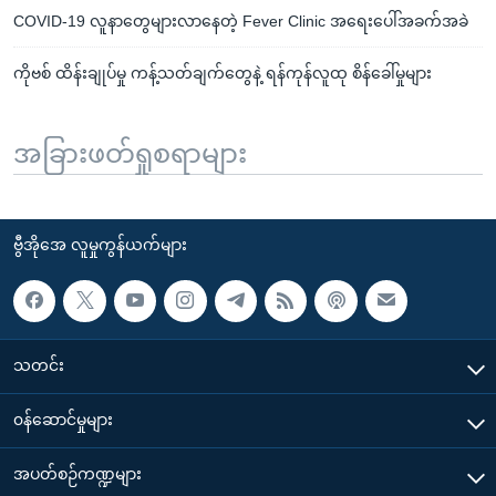
COVID-19 လူနာတွေများလာနေတဲ့ Fever Clinic အရေးပေါ်အခက်အခဲ
ကိုဗစ် ထိန်းချုပ်မှု ကန့်သတ်ချက်တွေနဲ့ ရန်ကုန်လူထု စိန်ခေါ်မှုများ
အခြားဖတ်ရှုစရာများ
ဗွီအိုအေ လူမှုကွန်ယက်များ
သတင်း
၀န်ဆောင်မှုများ
အပတ်စဉ်ကဏ္ဍများ