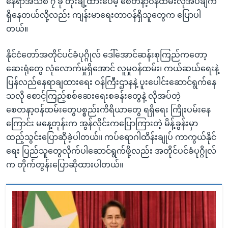
နေရာအသစ် ၇ ခု တိုးချဲ့ထားပေမဲ့ စေတနာ့ဝန်ထမ်းလိုအပ်ချက်
ရှိနေတယ်လို့လည်း ကျန်းမာရေးတာဝန်ရှိသူတွေက ပြောပါ
တယ်။
နိုင်ငံတော်အတိုင်ပင်ခံပုဂ္ဂိုလ် ဒေါ်အောင်ဆန်းစုကြည်ကတော့
ဆေးရုံတွေ လုံလောက်မှုရှိအောင် လူမှုဝန်ထမ်း၊ ကယ်ဆယ်ရေးနဲ့
ပြန်လည်နေရာချထားရေး ဝန်ကြီးဌာနနဲ့ ပူးပေါင်းဆောင်ရွက်နေ
သလို စောင့်ကြည့်စစ်ဆေးရေးစခန်းတွေနဲ့ လိုအပ်တဲ့
စေတနာ့ဝန်ထမ်းတွေပစ္စည်းကိရိယာတွေ ရရှိရေး ကြိုးပမ်းနေ
ကြောင်း မနေ့တုန်းက အွန်လိုင်းကပြောကြားတဲ့ မိန့်ခွန်းမှာ
ထည့်သွင်းပြောဆိုခဲ့ပါတယ်။ ကပ်ရောဂါထိန်းချုပ် ကာကွယ်နိုင်
ရေး ပြည်သူတွေလိုက်ပါဆောင်ရွက်ဖို့လည်း အတိုင်ပင်ခံပုဂ္ဂိုလ်
က တိုက်တွန်းပြောဆိုထားပါတယ်။