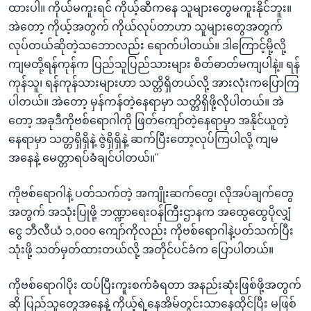
ထားပါ။ ကိုယ်မကူးရင် ကိုယ့်ဆီကနေ သူများတွေမကူးနိုင်ဘူး။
အဲတော့ ကိုယ့်အတွက် ကိုယ်လုပ်တာဟာ သူများတွေအတွက်
လုပ်တယ်ဆိုတဲ့သဘောလည်း ရောက်ပါတယ်။ ဒါကြောင့်မို့လို့
ကျမတို့ရန်ကုန်က ပြည်သူပြည်သားများ စိတ်ဓာတ်မကျပါနဲ့။ ရန်
ကုန်သူ၊ ရန်ကုန်သားများဟာ သတ္တိရှိတယ်လို့ အားလုံးကပြောကြ
ပါတယ်။ အဲတော့ မှန်ကန်တဲ့နေရာမှာ သတ္တိရှိဖို့လိုပါတယ်။ အဲ
တော့ အခုဒီကိုဗစ်ရောဂါကို ဖြတ်ကျော်တဲ့နေရာမှာ အနိုင်ယူတဲ့
နေရာမှာ သတ္တရှိရှိနဲ့ ဇွဲရှိရှိနဲ့ ဆက်ပြီးတော့လုပ်ကြပါလို့ ကျမ
အနေနဲ့ မေတ္တာရပ်ခံချင်ပါတယ်။"
ကိုဗစ်ရောဂါနဲ့ ပတ်သက်တဲ့ အကျိုးဆက်တွေ၊ လိုအပ်ချက်တွေ
အတွက် အသုံးပြုဖို့ ဘဏ္ဍာရေးဝန်ကြီးဌာနက အထွေထွေပိုလျှံ
ငွေ ဘီလီယံ ၁,၀၀၀ ကျော်ကိုလည်း ကိုဗစ်ရောဂါနဲ့ပတ်သက်ပြီး
သုံးဖို့ သတ်မှတ်ထားတယ်လို့ အတိုင်ပင်ခံက ပြောပါတယ်။
ကိုဗစ်ရောဂါပိုး ထပ်ပြီးကူးစက်ခံရတာ အနည်းဆုံးဖြစ်ဖို့အတွက်
ဆို ပြည်သူတွေအနေနဲ့ ကိုယ့်ရဲ့နေအိမ်တွင်းသာနေထိုင်ပြီး မဖြစ်