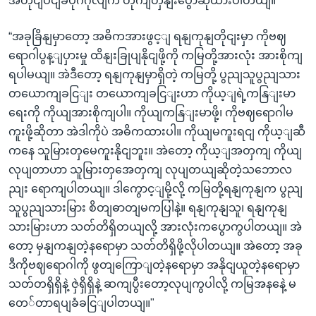
အတိုငျပငျခံပုဂ်ဂိုလျက တိုကျတှနျးပွောဆိုထားပါတယျ။
“အခုခြိနျမှာတော့ အဓိကအားဖွင့ျ ရနျကုနျတိုငျးမှာ ကိုဗဈ
ရောဂါပွန့ျပှားမှု ထိနျးခြုပျနိုငျဖို့ကို ကမြတို့အားလုံး အားစိုကျ
ရပါမယျ။ အဲဒီတော့ ရနျကုနျမှာရှိတဲ့ ကမြတို့ ပွညျသူပွညျသား
တယောကျခငြျး တယောကျခငြျးဟာ ကိုယ့ျရဲ့ကနြျးမာ
ရေးကို ကိုယျအားစိုကျပါ။ ကိုယျကနြျးမာဖို့၊ ကိုဗဈရောဂါမ
ကူးဖို့ဆိုတာ အဲဒါကိုပဲ အဓိကထားပါ။ ကိုယျမကူးရငျ ကိုယ့ျဆီ
ကနေ သူမြားတှမေကူးနိုငျဘူး။ အဲတော့ ကိုယ့ျအတှကျ ကိုယျ
လုပျတာဟာ သူမြားတှအေတှကျ လုပျတယျဆိုတဲ့သဘောလ
ညျး ရောကျပါတယျ။ ဒါကွောင့ျမို့လို့ ကမြတို့ရနျကုနျက ပွညျ
သူပွညျသားမြား စိတျဓာတျမကပြါနဲ့။ ရနျကုနျသူ၊ ရနျကုနျ
သားမြားဟာ သတ်တိရှိတယျလို့ အားလုံးကပွောကွပါတယျ။ အဲ
တော့ မှနျကနျတဲ့နရောမှာ သတ်တိရှိဖို့လိုပါတယျ။ အဲတော့ အခု
ဒီကိုဗဈရောဂါကို ဖွတျကြောျတဲ့နရောမှာ အနိုငျယူတဲ့နရောမှာ
သတ်တရှိရှိနဲ့ ဇှဲရှိရှိနဲ့ ဆကျပွီးတော့လုပျကွပါလို့ ကမြအနနေဲ့ မ
တေ်တာရပျခံခငြျပါတယျ။"