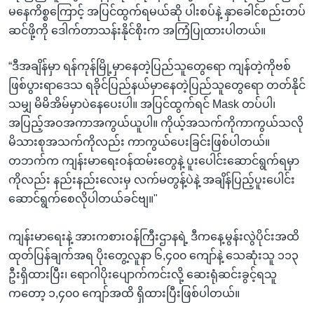
မနေကိစ္စကြောင့် အပြင်ထွက်ရမယ်ဆို ပါးစပ်နဲ့ နှာခေါင်စည်းတပ်
ဆင်ဖို့ကို ဒေါက်တာသန်းနိုင်စိုးက အကြံပြုထားပါတယ်။
“ဒီအချိန်မှာ ရန်ကုန်မြို့မှာနေတဲ့ပြည်သူတွေရော ကျန်တဲ့ကိုဗစ်
ဖြစ်ပွားရာဒေသ ရခိုင်ပြည်နယ်မှာနေတဲ့ပြည်သူတွေရော တတ်နိုင်
သမျှ မိမိအိမ်မှာပဲနေပေးပါ။ အပြင်ထွက်ရင် Mask တပ်ပါ၊
အပြည့်အဝအကာအကွယ်ယူပါ။ ကိုယ့်အသက်ကိုကာကွယ်သလို
မိသားစုအသက်ကိုလည်း ကာကွယ်ပေးခြင်းဖြစ်ပါတယ်။
တဘက်က ကျန်းမာရေးဝန်ထမ်းတွေနဲ့ ပူးပေါင်းဆောင်ရွက်ရမှာ
ကိုလည်း နည်းနည်းလေးမှ လက်မတွန့်ပဲနဲ့ အချိန်ပြည့်ပူးပေါင်း
ဆောင်ရွက်စေလိုပါတယ်ခင်ဗျ။"
ကျန်းမာရေးနဲ့ အားကစားဝန်ကြီးဌာနရဲ့ ဒီကနေ့မွန်းလွဲပိုင်းအထိ
ထုတ်ပြန်ချက်အရ ပိုးတွေ့လူနာ ၆,၄၀၀ ကျော်နဲ့ သေဆုံးသူ ၁၁၃
ဦးရှိထားပြီး၊ ရောဂါပိုးပျောက်ကင်းလို့ ဆေးရုံဆင်းခွင့်ရသူ
ကတော့ ၁,၄၀၀ ကျော်အထိ ရှိထားပြီးဖြစ်ပါတယ်။