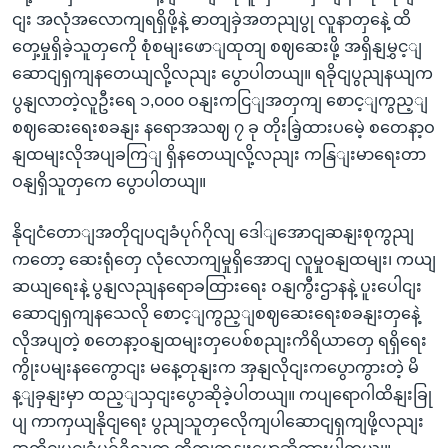
ငျး အလုံအလောကျရရှိဖို့နဲ့ ဓာတျခှဲအတညျပွု လူနာတှနေဲ့ ထိ
တှေ့မှုရှိခဲ့သူတှကေို စုံစမျးဖောျထုတျ စဈဆေးဖို့ အရှိနျမွှင့ျ
ဆောငျရှကျနတေယျလို့လညျး ပွောပါတယျ။ ရခိုငျပွညျနယျက
ပွနျလာတဲ့လူဦးရေ ၁,၀၀၀ ဝနျးကငြျအတှကျ စောင့ျကွည့ျ
စဈဆေးရေးစခနျး နရောအသဈ ၇ ခု တိုးခြဲ့ထားပမေဲ့ စတေနာ့ဝ
နျထမျးလိုအပျခကြျ ရှိနတေယျလို့လညျး ကနြျးမာရေးတာ
ဝနျရှိသူတှကေ ပွောပါတယျ။
နိုငျငံတောျအတိုငျပငျခံပုဂ်ဂိုလျ ဒေါျအောငျဆနျးစုကွညျ
ကတော့ ဆေးရုံတှေ လုံလောကျမှုရှိအောငျ လူမှုဝနျထမျး၊ ကယျ
ဆယျရေးနဲ့ ပွနျလညျနရောခထြားရေး ဝနျကွီးဌာနနဲ့ ပူးပေါငျး
ဆောငျရှကျနသေလို စောင့ျကွည့ျစဈဆေးရေးစခနျးတှနေဲ့
လိုအပျတဲ့ စတေနာ့ဝနျထမျးတှပေစ်စညျးကိရိယာတှေ ရရှိရေး
ကွိုးပမျးနကွေောငျး မနေ့တုနျးက အှနျလိုငျးကပွောကွားတဲ့ မိ
န့ျခှနျးမှာ ထည့ျသှငျးပွောဆိုခဲ့ပါတယျ။ ကပျရောဂါထိနျးခြု
ပျ ကာကှယျနိုငျရေး ပွညျသူတှလေိုကျပါဆောငျရှကျဖို့လညျး