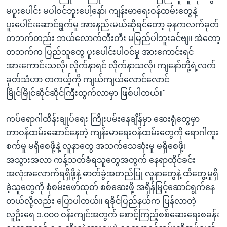
မပူးပေါင်း မပါဝင်ဘူးပေါ့နော်၊ ကျန်းမာရေးဝန်ထမ်းတွေနဲ့
ပူးပေါင်းဆောင်ရွက်မှု အားနည်းမယ်ဆိုရင်တော့ ခုနကလက်ခုတ်
တဘက်တည်း ဘယ်လောက်တီးတီး မမြည်ပါဘူးခင်ဗျ။ အဲတော့
တဘက်က ပြည်သူတွေ ပူးပေါင်းပါဝင်မှု အားကောင်းရင်
အားကောင်းသလို၊ လိုက်နာရင် လိုက်နာသလို၊ ကျနော်တို့ရဲ့လက်
ခုတ်သံဟာ တကယ့်ကို ကျယ်ကျယ်လောင်လောင်
မြိုင်မြိုင်ဆိုင်ဆိုင်ကြီးထွက်လာမှာ ဖြစ်ပါတယ်။"
ကပ်ရောဂါထိန်းချုပ်ရေး ကြိုးပမ်းနေချိန်မှာ ဆေးရုံတွေမှာ
တာဝန်ထမ်းဆောင်နေတဲ့ ကျန်းမာရေးဝန်ထမ်းတွေကို ရောဂါကူး
စက်မှု မရှိစေဖို့နဲ့ လူနာတွေ အသက်သေဆုံးမှု မရှိစေဖို့၊
အသွားအလာ ကန့်သတ်ခံရသူတွေအတွက် နေရာထိုင်ခင်း
အလုံအလောက်ရရှိဖို့နဲ့ ဓာတ်ခွဲအတည်ပြု လူနာတွေနဲ့ ထိတွေ့မှုရှိ
ခဲ့သူတွေကို စုံစမ်းဖော်ထုတ် စစ်ဆေးဖို့ အရှိန်မြှင့်ဆောင်ရွက်နေ
တယ်လို့လည်း ပြောပါတယ်။ ရခိုင်ပြည်နယ်က ပြန်လာတဲ့
လူဦးရေ ၁,၀၀၀ ဝန်းကျင်အတွက် စောင့်ကြည့်စစ်ဆေးရေးစခန်း