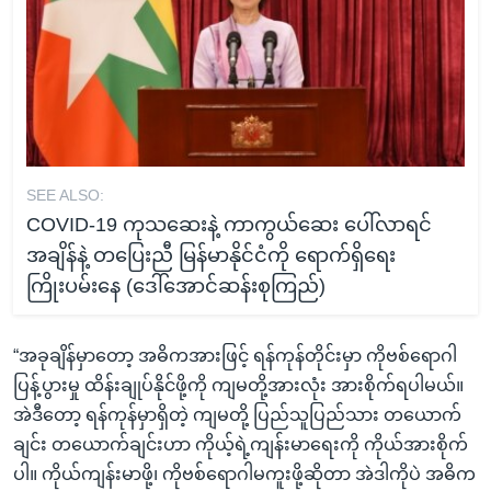
SEE ALSO:
COVID-19 ကုသဆေးနဲ့ ကာကွယ်ဆေး ပေါ်လာရင်
အချိန်နဲ့ တပြေးညီ မြန်မာနိုင်ငံကို ရောက်ရှိရေး
ကြိုးပမ်းနေ (ဒေါ်အောင်ဆန်းစုကြည်)
“အခုချိန်မှာတော့ အဓိကအားဖြင့် ရန်ကုန်တိုင်းမှာ ကိုဗစ်ရောဂါ
ပြန့်ပွားမှု ထိန်းချုပ်နိုင်ဖို့ကို ကျမတို့အားလုံး အားစိုက်ရပါမယ်။
အဲဒီတော့ ရန်ကုန်မှာရှိတဲ့ ကျမတို့ ပြည်သူပြည်သား တယောက်
ချင်း တယောက်ချင်းဟာ ကိုယ့်ရဲ့ကျန်းမာရေးကို ကိုယ်အားစိုက်
ပါ။ ကိုယ်ကျန်းမာဖို့၊ ကိုဗစ်ရောဂါမကူးဖို့ဆိုတာ အဲဒါကိုပဲ အဓိက