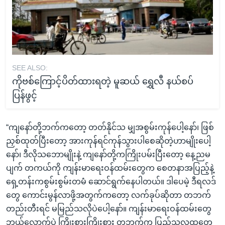
SEE ALSO:
ကိုဗစ်ကြောင့်ပိတ်ထားရတဲ့ မူဆယ် ရွှေလီ နယ်စပ်
ပြန်ဖွင့်
“ကျနော်တို့ဘက်ကတော့ တတ်နိုင်သ မျှအစွမ်းကုန်ပေါ့နော်၊ ဖြစ်
ညှစ်ထုတ်ပြီးတော့ အားကုန်ရင်ကုန်သွားပါစေဆိုတဲ့ဟာမျိုးပေါ့
နော်၊ ဒီလိုသဘောမျိုးနဲ့ ကျနော်တို့ကကြိုးပမ်းပြီးတော့ နေ့ညမ
ပျက် တကယ်ကို ကျန်းမာရေးဝန်ထမ်းတွေက စေတနာအပြည့်နဲ့
ရှေ့တန်းကစွမ်းစွမ်းတမံ ဆောင်ရွက်နေပါတယ်။ ဒါပေမဲ့ ဒီရလဒ်
တွေ ကောင်းမွန်လာဖို့အတွက်ကတော့ လက်ခုပ်ဆိုတာ တဘက်
တည်းတီးရင် မမြည်သလိုပဲပေါ့နော်။ ကျန်းမာရေးဝန်ထမ်းတွေ
ဘယ်လောက်ပဲ ကြိုးစားကြိုးစား တဘက်က ပြည်သူလူထုတွေ