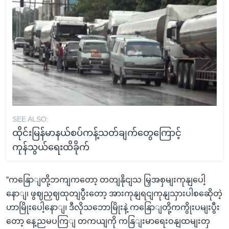
SEE ALSO:
ထိုင်းမြန်မာနယ်စပ်ကန့်သတ်ချက်တွေကြောင့်
ကုန်သွယ်ရေးထိခိုက်
“ကနြောျတို့ဘကျကတော့ တတျနိုငျသ မြှအစှမျးကုနျပေါ့
နောျ၊ ဖွဈညှဈထုတျပွီးတော့ အားကုနျရငျကုနျသှားပါစဆေိုတဲ့
ဟာမြိုးပေါ့နောျ၊ ဒီလိုသဘောမြိုးနဲ့ ကနြောျတို့ကကွိုးပမျးပွီး
တော့ နေ့ညမပကြျ တကယျကို ကနြျးမာရေးဝနျထမျးတှ