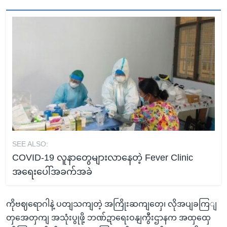
SEE ALSO:
COVID-19 လူနာတွေများလာနေတဲ့ Fever Clinic
အရေးပေါ်အခက်အခဲ
ကိုဗဈရောဂါနဲ့ ပတျသကျတဲ့ အကြိုးဆကျတှေ၊ လိုအပျခကြျ
တှအေတှကျ အသုံးပွုဖို့ ဘဏ်ဍာရေးဝနျကွီးဌာနက အထှထှေ