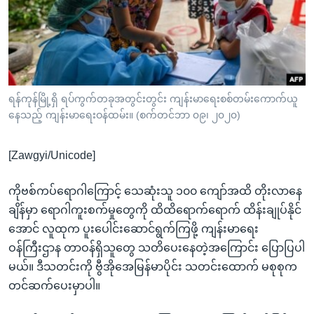
အ
သုတပဒေသာ အင်္ဂလိပ်စာ
ညွန်း
Learning English
စာမျက်နှာ
သို့
ဗွီအိုအေ လူမှုကွန်ယက်များ
ကျော်
ကြည့်
ရန်ကုန်မြို့ရှိ ရပ်ကွက်တခုအတွင်းတွင်း ကျန်းမာရေးစစ်တမ်းကောက်ယူ
နေသည့် ကျန်းမာရေးဝန်ထမ်း။ (စက်တင်ဘာ ၀၉၊ ၂၀၂၀)
ရန်
ဘာသာစကားများ
ရှာဖွေ
[Zawgyi/Unicode]
ရန်
နေရာ
ကိုဗစ်ကပ်ရောဂါကြောင့် သေဆုံးသူ ၁၀၀ ကျော်အထိ တိုးလာနေ
သို့
ချိန်မှာ ရောဂါကူးစက်မှုတွေကို ထိထိရောက်ရောက် ထိန်းချုပ်နိုင်
ကျော်
အောင် လူထုက ပူးပေါင်းဆောင်ရွက်ကြဖို့ ကျန်းမာရေး
ရန်
ဝန်ကြီးဌာန တာဝန်ရှိသူတွေ သတိပေးနေတဲ့အကြောင်း ပြောပြပါ
မယ်။ ဒီသတင်းကို ဗွီအိုအေမြန်မာပိုင်း သတင်းထောက် မစုစုက
တင်ဆက်ပေးမှာပါ။