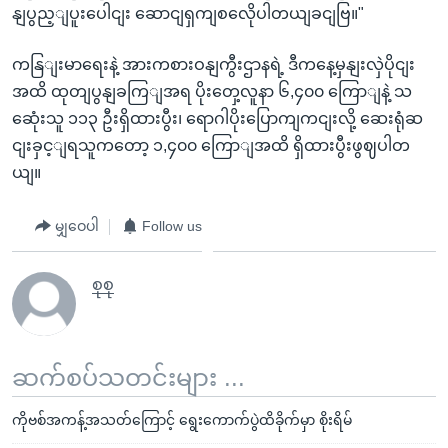
နျပွည့ျပူးပေါငျး ဆောငျရှကျစလေိုပါတယျခငျဗြ။"
ကနြျးမာရေးနဲ့ အားကစားဝနျကွီးဌာနရဲ့ ဒီကနေ့မှနျးလှဲပိုငျး
အထိ ထုတျပွနျခကြျအရ ပိုးတှေ့လူနာ ၆,၄၀၀ ကြောျနဲ့ သ
ဆေုံးသူ ၁၁၃ ဦးရှိထားပွီး၊ ရောဂါပိုးပြောကျကငျးလို့ ဆေးရုံဆ
ငျးခှင့ျရသူကတော့ ၁,၄၀၀ ကြောျအထိ ရှိထားပွီးဖွဈပါတ
ယျ။
မျှဝေပါ
Follow us
စုစု
ဆက်စပ်သတင်းများ ...
ကိုဗစ်အကန့်အသတ်ကြောင့် ရွေးကောက်ပွဲထိခိုက်မှာ စိုးရိမ်