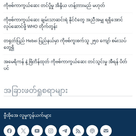
ကိုဗစ်ကာကွယ်ဆေး တင်ပို့မှု အိန္ဒိယ ဟန့်တားမည် မဟုတ်
ကိုဗစ်ကာကွယ်ဆေး ချမ်းသာဆင်းရဲ နိုင်ငံတွေ အညီအမျှ ရရှိအောင်
လုပ်ဆောင်ဖို့ WHO တိုက်တွန်း
တရုတ်ပြည် Hebei ပြည်နယ်မှာ ကိုဗစ်ကူးစက်သူ ၂၅၀ ကျော် စမ်းသပ်
တွေ့ရှိ
အမေရိကန် နဲ့ ဗြိတိန်ထုတ် ကိုဗစ်ကာကွယ်ဆေး တင်သွင်းမှု အီရန် ပိတ်
ပင်
အခြားဖတ်ရှုစရာများ
ဗွီအိုအေ လူမှုကွန်ယက်များ