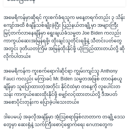
အမေရိကန်မှာဆိုရင် ကူးစက်ခံရသူက မနေ့တရက်တည်း ၃ သိန်း
ကျော်အထိ စံချိန်သစ်ချိုးခဲ့ပြီး ပြည်နယ်တချို့မှာ အများကြီး
မြင့်တက်လာနေချိန်မှာ ရွေးချယ်ခံသမ္မတ Joe Biden ကလည်း
ကာကွယ်ဆေးအမြန်ရဖို့၊ ထိုးချင်သူတိုင်းရဖို့နဲ့ သီတင်းပတ်တွေ
အတွင်း ဒုတိယတကြိမ် အမြန်ထိုးနိုင်ဖို့ ယုံကြည်ထားတယ်လို့ ဆို
လိုက်ပါတယ်။
အမေရိကန်က ကူးစက်ရောဂါဆိုင်ရာ ကျွမ်းကျင်သူ Anthony
Fauci ကလည်း မကြာခင် Mr. Biden သမ္မတအဖြစ် တာဝန်စယူ
ချိန်မှာ သူပြောထားတဲ့အတိုင်း နိုင်ငံထဲမှာ တနေ့ကို လူပေါင်းတ
သန်း ကာကွယ်ဆေးထိုးနိုင်ဖို့ မျှော်လင့်ထားတယ်လို့ ဒီအပတ်
အစောပိုင်းတုန်းက ပြောခဲ့ပါသေးတယ်။
ဒါပေမယ့် အခုလိုအချိန်မှာ အံ့သြစရာဖြစ်လာတာက တချို့ဒေသ
တွေမှာ ဆေးရုံနဲ့ သက်ကြီးစောင့်ရှောက်ရေး ဂေဟာတွေက