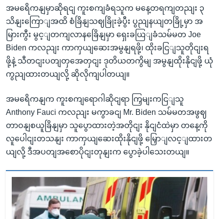
အမရေိကနျမှာဆိုရငျ ကူးစကျခံရသူက မနေ့တရကျတညျး ၃
သိနျးကြောျအထိ စံခြိနျသဈခြိုးခဲ့ပွီး ပွညျနယျတခြို့မှာ အ
မြားကွီး မွင့ျတကျလာနခြေိနျမှာ ရှေးခယြျခံသမ်မတ Joe
Biden ကလညျး ကာကှယျဆေးအမွနျရဖို့၊ ထိုးခငြျသူတိုငျးရ
ဖို့နဲ့ သီတငျးပတျတှအေတှငျး ဒုတိယတကွိမျ အမွနျထိုးနိုငျဖို့ ယုံ
ကွညျထားတယျလို့ ဆိုလိုကျပါတယျ။
အမရေိကနျက ကူးစကျရောဂါဆိုငျရာ ကြှမျးကငြျသူ
Anthony Fauci ကလညျး မကွာခငျ Mr. Biden သမ်မတအဖွဈ
တာဝနျစယူခြိနျမှာ သူပွောထားတဲ့အတိုငျး နိုငျငံထဲမှာ တနေ့ကို
လူပေါငျးတသနျး ကာကှယျဆေးထိုးနိုငျဖို့ မြှောျလင့ျထားတ
ယျလို့ ဒီအပတျအစောပိုငျးတုနျးက ပွောခဲ့ပါသေးတယျ။