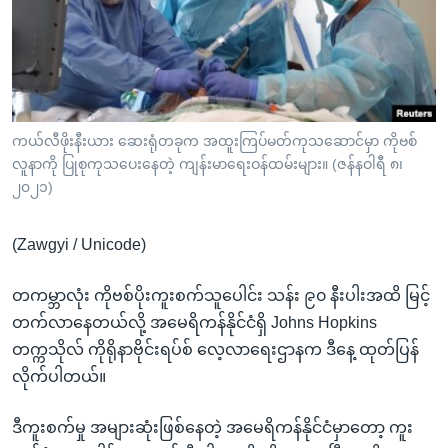
အ
သုတပဒေသာ အင်္ဂလိပ်စာ
ညွန်း
Learning English
စာမျက်နှာ
သို့
ဗွီအိုအေ လူမှုကွန်ယက်များ
ကျော်
ကြည့်
ကယ်လီဖိုးနီးယား ဆေးရုံတခုက အထူးကြပ်မတ်ကုသဆောင်မှာ ကိုဗစ်
လူနာကို ပြုစုကုသပေးနေတဲ့ ကျန်းမာရေးဝန်ထမ်းများ။ (ဇန်နဝါရီ ၈၊
ရန်
ဘာသာစကားများ
၂၀၂၁)
ရှာဖွေ
ရန်
(Zawgyi / Unicode)
နေရာ
သို့
တကမ္ဘာလုံး ကိုဗစ်ပိုးကူးစက်သူပေါင်း သန်း ၉၀ နီးပါးအထိ မြင့်
ကျော်
တက်လာနေတယ်လို့ အမေရိကန်နိုင်ငံရှိ Johns Hopkins
ရန်
တက္ကသိုလ် ကိုရိုနာဗိုင်းရပ်စ် လေ့လာရေးဌာနက ဒီနေ့ ထုတ်ပြန်
လိုက်ပါတယ်။
ဒီကူးစက်မှု အများဆုံးဖြစ်နေတဲ့ အမေရိကန်နိုင်ငံမှာတော့ ကူး