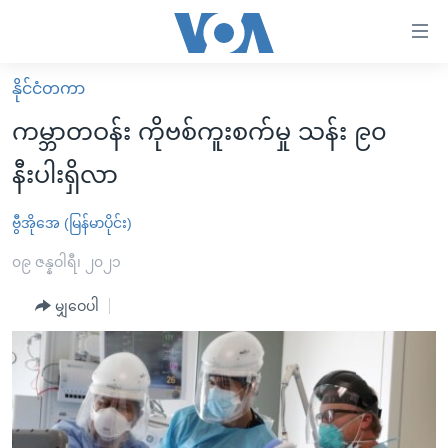
သုံး
ရ
လွယ်ကူ
နိုင်ငံတကာ
မူလစာမျက်နှာ
စေ
ကမ္ဘာတဝန်း ကိုဗစ်ကူးစက်မှု သန်း ၉၀
မြန်မာ
သည့်
နီးပါးရှိလာ
ကမ္ဘာ့သတင်းများ
Link
ဗွီဒီယို
နိုင်ငံတကာ
ဗွီအိုအေ (မြန်မာပိုင်း)
များ
သတင်းလွတ်လပ်ခွင့်
အမေရိကန်
၀၉ ဇန္နဝါရီ၊ ၂၀၂၁
ပင်မ
ရပ်ဝန်းတခု လမ်းတခု အလွန်
တရုတ်
အကြောင်းအရာ
မျှဝေပါ
သို့
အင်္ဂလိပ်စာလေ့လာမယ်
အစ္စရေး-ပါလက်စတိုင်း
ကျော်
အပတ်စဉ်ကဏ္ဍများ
အမေရိကန်သုံးအီဒီယံ
ကြည့်
ရေဒီယိုနှင့်ရုပ်သံ အချက်အလက်များ
မကြေးမုံရဲ့ အင်္ဂလိပ်စာ
ရေဒီယို
ရန်
ပင်မ
ရေဒီယို/တီဗွီအစီအစဉ်
ရုပ်ရှင်ထဲက အင်္ဂလိပ်စာ
တီဗွီ