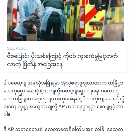
SEE ALSO:
ဗီဇပြောင်း ပိုးသစ်ကြောင့် ကိုဗစ် ကူးစက်မှုမြင့်တက်
လာတဲ့ ဗြိတိန် အခြေအနေ
ဒါပမေယ့ျ အခုလိုအခြိနျမှာ အံ့သွစရာဖွဈလာတာက တခြို့ဒ
သေတှမှော ဆေးရုံနဲ့ သကျကွီးစောင့ျရှောကျရေး ဂဟောတှ
ကေ ကနြျးမာရေးလုပျသားတှအေနနေဲ့ ဒီကာကှယျဆေးထိုးဖို့
နောကျတှန့ျနကွေတယျလို့ AP သတငျးဌာနမှာ ဖောျပွခဲ့တာ
ပါ။
ဒီ AP သတငျးဌာနရဲ့ လေ့လာတှေ့ရှိခကြျအရ တခြို့ဒသေတှ