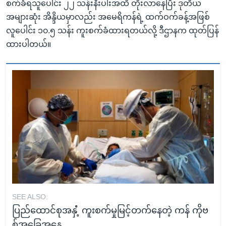
စက်ခံရသူပေါင်း ၂၂ သန်းနီးပါးအထိ တိုးလာနေပြီး ဒုတိယ
အများဆုံး အိန္ဒိယမှာလည်း အမေရိကန်ရဲ့ ထက်ဝက်ခန့်အဖြစ်
လူပေါင်း ၁၀.၅ သန်း ကူးစက်ခံထားရတယ်လို့ ဒီဌာနက ထုတ်ပြန်
ထားပါတယ်။
SEE ALSO:
ပြည်ထောင်စုအနှံံ့ ကူးစက်မှုမြင့်တက်နေတဲ့ ကန် ကိုဗ
စ်အခြေအနေ