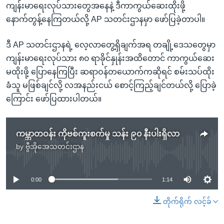
ကျန်းမာရေးလုပ်သားတွေအနေနဲ့ ဒီကာကွယ်ဆေးထိုးဖို့
နောက်တွန့်နေကြတယ်လို့ AP သတင်းဌာနမှာ ဖော်ပြခဲ့တာပါ။
ဒီ AP သတင်းဌာနရဲ့ လေ့လာတွေ့ရှိချက်အရ တချို့ဒေသတွေမှာ
ကျန်းမာရေးလုပ်သား ၈၀ ရာခိုင်နှုန်းအထိတောင် ကာကွယ်ဆေး
မထိုးဖို့ ပြောနေကြပြီး ဆရာဝန်တယောက်ကဆိုရင် စမ်းသပ်ထိုး
ခံသူ မဖြစ်ချင်လို့ လအနည်းငယ် စောင့်ကြည့်ချင်တယ်လို့ ပြောခဲ့
ကြောင်း ဖော်ပြထားပါတယ်။
ကမ္ဘာတဝန်း ကိုဗစ်ကူးစက်မှု သန်း ၉၀ နီးပါးရှိလာ
by
ဗွီအိုအေသတင်းဌာန
No media source currently available
0:00
1:14
တိုက်ရိုက် လင့်ခ်