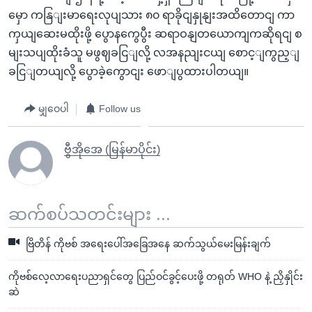
မှော ကနြျးမာရေးလုပျသား ၈၀ ရာခိုငျနှုနျးအထိတောငျ ကာ
ကှယျဆေးမထိုးဖို့ ပွောနကွေပွီး ဆရာဝနျတယောကျကဆိုရငျ စ
မျးသပျထိုးခံသူ မဖွဈခငြျလို့ လအနညျးငယျ စောင့ျကွည့ျ
ခငြျတယျလို့ ပွောခဲ့ကွောငျး ဖောျပွထားပါတယျ။
မျှဝေပါ
Follow us
ဗွီအိုအေ (မြန်မာပိုင်း)
ဆက်စပ်သတင်းများ ...
ဗြိတိန် ကိုဗစ် အရေးပေါ်အခြေအနေ ဆက်သွယ်မေးမြန်းချက်
ကိုဗစ်လေ့လာရေးပညာရှင်တွေ ပြည်ဝင်ခွင့်ပေးဖို့ တရုတ် WHO နဲ့ ညှိနှိုင်း
ဆဲ