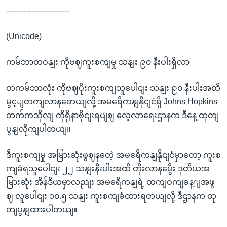
-------------------------
(Unicode)
ကမ်ဘာတဝနျး ကိုဗဈကူးစကျမှု သနျး ၉၀ နီးပါးရှိလာ
တကမ်ဘာလုံး ကိုဗဈပိုးကူးစကျသူပေါငျး သနျး ၉၀ နီးပါးအထိ
မွင့ျတကျလာနတေယျလို့ အမရေိကနျနိုငျငံရှိ Johns Hopkins
တက်ကသိုလျ ကိုရိုနာဗိုငျးရပျဈ လေ့လာရေးဌာနက ဒီနေ့ ထုတျ
ပွနျလိုကျပါတယျ။
ဒီကူးစကျမှု အမြားဆုံးဖွဈနတေဲ့ အမရေိကနျနိုငျငံမှာတော့ ကူးစ
ကျခံရသူပေါငျး ၂၂ သနျးနီးပါးအထိ တိုးလာနပွေီး ဒုတိယအ
မြားဆုံး အိန်ဒိယမှာလညျး အမရေိကနျရဲ့ ထကျဝကျခန့ျအဖွ
ဈ လူပေါငျး ၁၀.၅ သနျး ကူးစကျခံထားရတယျလို့ ဒီဌာနက ထု
တျပွနျထားပါတယျ။