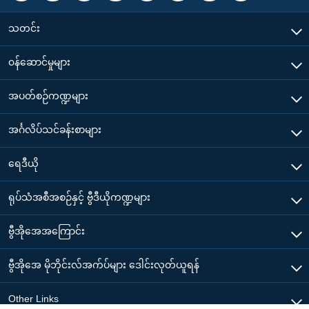
သတင်း
၀န်ဆောင်မှုများ
အပတ်စဉ်ကဏ္ဍများ
အင်္ဂလိပ်သင်ခန်းစာများ
ရေဒီယို
ရုပ်သံအစီအစဉ်နှင့် ဗွီဒီယိုကဏ္ဍများ
ဗွီအိုအေအကြောင်း
ဗွီအိုအေ မိုဘိုင်းလ်အက်ပ်များ ဒေါင်းလုတ်ယူရန်
Other Links