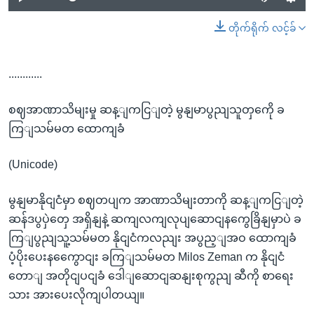
တိုက်ရိုက် လင့်ခ်
............
စဈအာဏာသိမျးမှု ဆန့ျကငြျတဲ့ မွနျမာပွညျသူတှကေို ခ
ကြျသမ်မတ ထောကျခံ
(Unicode)
မွနျမာနိုငျငံမှာ စဈတပျက အာဏာသိမျးတာကို ဆန့ျကငြျတဲ့
ဆန်ဒပွပှဲတှေ အရှိနျနဲ့ ဆကျလကျလုပျဆောငျနကွေခြိနျမှာပဲ ခ
ကြျပွညျသူ့သမ်မတ နိုငျငံကလညျး အပွည့ျအဝ ထောကျခံ
ပံ့ပိုးပေးနကွေောငျး ခကြျသမ်မတ Milos Zeman က နိုငျငံ
တောျ အတိုငျပငျခံ ဒေါျဆောငျဆနျးစုကွညျ ဆီကို စာရေး
သား အားပေးလိုကျပါတယျ။