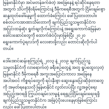
မြန်မာနိုင်ငံမှာ အင်မတန်ခက်ခဲတဲ့ အခြေနေနဲ့ ရင်ဆိုင်နေရတာ
အတွက် သိပ်ကိုစိုးရိမ်ကြောင်းနဲ့ ဒီမိုကရေစီအတွက် ငြိမ်းချမ်းစွာ
ဆန္ဒထုတ်ဖေါ်နေမှုကို ထောက်ခံကြောင်း ဖေါ်ပြထားတာပါ။
စစ်တပ်ကအာဏာသိမ်းတာကို ချက်ပြည်သူ့သမ္မတနိုင်ငံက
အပြင်းထန်ဆုံး ရှုတ်ချလိုက်ကြောင်းနဲ့ အရွေးကောက်ခံမြန်မာ
ခေါင်းဆောင်တွေကို ထောက်ခံပံပိုးမှာဖြစ်ပြီး ၂၀၂၀
ရွေးကောက်ပွဲရလဒ်ကို လေးစားဖို့လည်း တောင်းဆိုလိုက်ပါ
တယ်။
ဒေါ်အောင်ဆန်းစုကြည်ရဲ့ ၂၀၁၃ နဲ့ ၂၀၁၉ ချက်ပြည်သူ့
သမ္မတနိုင်ငံကို လာရောက်တဲ့ ခရီးစဉ်တွေနဲ့ အတူ ရှုပ်ထွေးလှတဲ့
မြန်မာနိုင်ငံ ဒီမိုကရေစီ အကူးအပြောင်းကာလ အခြေနေ
အပါအဝင် ကိစ္စရပ်တွေကို ရင်းနှီးစွာ ဆွေးနွေးပြောဆိုခဲ့တာတွေ
ကို အမှတ်ရနေသလို မြန်မာနိုင်ငံ လွတ်လပ်ပြီး လူ့အခွင့်ရေး
အပြည့်အဝရဖို့ ကြွယ်ဝချမ်းသာမှုနဲ့ ရေရှည်ငြိမ်းချမ်းရေးရဖို့
ချက်ပြည်သူ့သမ္မတနိုင်ငံက အမြဲပံ့ပိုးပေးနေမှာဖြစ်ကြောင်း
လည်း ဖေါ်ပြထားပါတယ်။