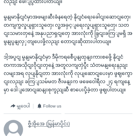
လညျး ဖေါျပွထားပါတယျ။
မွနျမာနိုငျငံမှာအဖမျးဆီးခံနရေတဲ့ နိုငျငံရေးခေါငျးဆောငျတှေ၊
တကျကွှလှုပျရှားသူတှေ၊ လူ့အခှင့ျရေးလှုပျရှားသူတှေ၊ သတ
ငျးသမားတှနေဲ့ အနုပညာရှငျတှေ အားလုံးကို ခြှငျးခကြျမရှိ အ
မွနျပွနျလှှတျပေးဖို့လညျး တောငျးဆိုထားပါတယျ။
ဒါ့အပွငျ မွနျမာနိုငျငံမှာ ဒီမိုကရစေီပွနျထှနျးကားစဖေို့ နိုငျငံ
တကာအသိုငျးဝိုငျးတှနေဲ့ အတူလကျတှဲပွီး သံတမနျရေးနညျး
လမျးအရ လုပျနိုငျတာ အားလုံးကို လုပျဆောငျပေးမှာ ဖွဈကွော
ငျးလညျး ခကြျသမ်မတ ဇီးမနျးက ဖဖေဝေါရီလ ၂၄ ရကျနေ့
မှာ ဒေါျအောငျဆနျးစုကွညျဆီ စာပေးပို့ခဲ့တာ ဖွဈပါတယျ။
မျှဝေပါ
Follow us
ဗွီအိုအေ (မြန်မာပိုင်း)