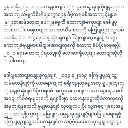
မွနျမာနိုငျငံမှာ အငျမတနျခကျခဲတဲ့ အခွနေနေဲ့ ရငျဆိုငျနရေတာ
အတှကျ သိပျကိုစိုးရိမျကွောငျးနဲ့ ဒီမိုကရစေီအတှကျ ငွိမျးခ
မြျးစှာဆန်ဒထုတျဖေါျနမှေုကို ထောကျခံကွောငျး ဖေါျပွ
ထားတာပါ။ စဈတပျကအာဏာသိမျးတာကို ခကြျပွညျသူ့သမ်
မတနိုငျငံက အပွငျးထနျဆုံး ရှုတျခလြိုကျကွောငျးနဲ့ အရှေး
ကောကျခံမွနျမာခေါငျးဆောငျတှကေို ထောကျခံပံပိုးမှာဖွဈပွီး
၂၀၂၀ ရှေးကောကျပှဲရလဒျကို လေးစားဖို့လညျး တောငျးဆိုလို
ကျပါတယျ။
ဒေါျအောငျဆနျးစုကွညျရဲ့ ၂၀၁၃ နဲ့ ၂၀၁၉ ခကြျပွညျသူ့
သမ်မတနိုငျငံကို လာရောကျတဲ့ ခရီးစဉျတှနေဲ့ အတူ ရှုပျထှေးလှ
တဲ့ မွနျမာနိုငျငံ ဒီမိုကရစေီ အကူးအပွောငျးကာလ အခွနေအေပါ
အဝငျ ကိစ်စရပျတှကေို ရငျးနှီးစှာ ဆှေးနှေးပွောဆိုခဲ့တာတှကေို
အမှတျရနသေလို မွနျမာနိုငျငံ လှတျလပျပွီး လူ့အခှင့ျရေးအပွ
ည့ျအဝရဖို့ ကွှယျဝခမြျးသာမှုနဲ့ ရရှေညျငွိမျးခမြျးရေးရဖို့
ခကြျပွညျသူ့သမ်မတနိုငျငံက အမွဲပံ့ပိုးပေးနမှောဖွဈကွောငျး