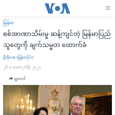
သုံး
ရ
လွယ်ကူ
မြန်မာ
မူလစာမျက်နှာ
စေ
စစ်အာဏာသိမ်းမှု ဆန့်ကျင်တဲ့ မြန်မာပြည်
မြန်မာ
သည့်
သူတွေကို ချက်သမ္မတ ထောက်ခံ
ကမ္ဘာ့သတင်းများ
Link
ဗွီဒီယို
နိုင်ငံတကာ
ဗွီအိုအေ (မြန်မာပိုင်း)
များ
သတင်းလွတ်လပ်ခွင့်
အမေရိကန်
၂၆ ေဖေဖာ္၀ါရီ၊ ၂၀၂၁
ပင်မ
ရပ်ဝန်းတခု လမ်းတခု အလွန်
တရုတ်
အကြောင်းအရာ
မျှဝေပါ
သို့
အင်္ဂလိပ်စာလေ့လာမယ်
အစ္စရေး-ပါလက်စတိုင်း
ကျော်
အပတ်စဉ်ကဏ္ဍများ
အမေရိကန်သုံးအီဒီယံ
ကြည့်
ရေဒီယိုနှင့်ရုပ်သံ အချက်အလက်များ
မကြေးမုံရဲ့ အင်္ဂလိပ်စာ
ရေဒီယို
ရန်
ပင်မ
ရေဒီယို/တီဗွီအစီအစဉ်
ရုပ်ရှင်ထဲက အင်္ဂလိပ်စာ
တီဗွီ