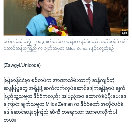
အ
သုတပဒေသာ အင်္ဂလိပ်စာ
ညွန်း
Learning English
စာမျက်နှာ
သို့
ဗွီအိုအေ လူမှုကွန်ယက်များ
ကျော်
ကြည့်
မှတ်တမ်းဓါတ်ပုံ- ၂၀၁၃ စက်တင်ဘာတုန်းက နိုင်ငံတော် အတိုင်ပင်ခံ ဒေါ်
ဆောင်ဆန်းစုကြည် က ချက်သမ္မတ Milos Zeman နှင့်တွေ့ဆုံစဉ်
ရန်
ဘာသာစကားများ
ရှာဖွေ
(Zawgyi/Unicode)
ရန်
နေရာ
မြန်မာနိုင်ငံမှာ စစ်တပ်က အာဏာသိမ်းတာကို ဆန့်ကျင်တဲ့
သို့
ဆန္ဒပြပွဲတွေ အရှိန်နဲ့ ဆက်လက်လုပ်ဆောင်နေကြချိန်မှာပဲ ချက်
ကျော်
ပြည်သူ့သမ္မတ နိုင်ငံကလည်း အပြည့်အဝ ထောက်ခံပံ့ပိုးပေးနေ
ရန်
ကြောင်း ချက်သမ္မတ Milos Zeman က နိုင်ငံတော် အတိုင်ပင်ခံ
ဒေါ်ဆောင်ဆန်းစုကြည် ဆီကို စာရေးသား အားပေးလိုက်ပါ
တယ်။