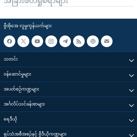
အခြားဖတ်ရှုစရာများ
ဗွီအိုအေ လူမှုကွန်ယက်များ
သတင်း
၀န်ဆောင်မှုများ
အပတ်စဉ်ကဏ္ဍများ
အင်္ဂလိပ်သင်ခန်းစာများ
ရေဒီယို
ရုပ်သံအစီအစဉ်နှင့် ဗွီဒီယိုကဏ္ဍများ