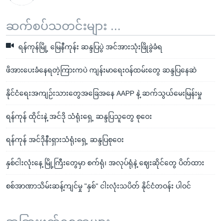
ဆက်စပ်သတင်းများ ...
ရန်ကုန်မြို့ မြေနီကုန်း ဆန္ဒပြပွဲ အင်အားသုံးဖြိုခွဲခံရ
ဖိအားပေးခံနေရတဲ့ကြားကပဲ ကျန်းမာရေးဝန်ထမ်းတွေ ဆန္ဒပြနေဆဲ
နိုင်ငံရေးအကျဉ်းသားတွေအခြေအနေ AAPP နဲ့ ဆက်သွယ်မေးမြန်းမှု
ရန်ကုန် ထိုင်းနဲ့ အင်ဒို သံရုံးရှေ့ ဆန္ဒပြသူတွေ စုဝေး
ရန်ကုန် အင်ဒိုနီးရှားသံရုံးရှေ့ ဆန္ဒပြစုဝေး
နှစ်ငါးလုံးနေ့ မြို့ကြီးတွေမှာ စက်ရုံ၊ အလုပ်ရုံနဲ့ ဈေးဆိုင်တွေ ပိတ်ထား
စစ်အာဏာသိမ်းဆန့်ကျင်မှု "နှစ်" ငါးလုံးသပိတ် နိုင်ငံတဝန်း ပါဝင်