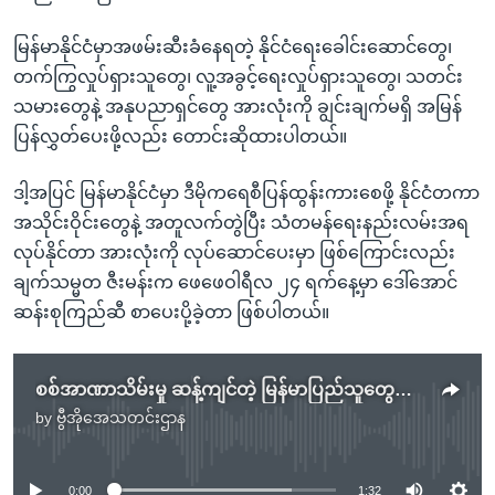
မြန်မာနိုင်ငံမှာအဖမ်းဆီးခံနေရတဲ့ နိုင်ငံရေးခေါင်းဆောင်တွေ၊
တက်ကြွလှုပ်ရှားသူတွေ၊ လူ့အခွင့်ရေးလှုပ်ရှားသူတွေ၊ သတင်း
သမားတွေနဲ့ အနုပညာရှင်တွေ အားလုံးကို ချွင်းချက်မရှိ အမြန်
ပြန်လွှတ်ပေးဖို့လည်း တောင်းဆိုထားပါတယ်။
ဒါ့အပြင် မြန်မာနိုင်ငံမှာ ဒီမိုကရေစီပြန်ထွန်းကားစေဖို့ နိုင်ငံတကာ
အသိုင်းဝိုင်းတွေနဲ့ အတူလက်တွဲပြီး သံတမန်ရေးနည်းလမ်းအရ
လုပ်နိုင်တာ အားလုံးကို လုပ်ဆောင်ပေးမှာ ဖြစ်ကြောင်းလည်း
ချက်သမ္မတ ဇီးမန်းက ဖေဖေဝါရီလ ၂၄ ရက်နေ့မှာ ဒေါ်အောင်
ဆန်းစုကြည်ဆီ စာပေးပို့ခဲ့တာ ဖြစ်ပါတယ်။
စစ်အာဏာသိမ်းမှု ဆန့်ကျင်တဲ့ မြန်မာပြည်သူတွေကို ချက်သမ္မတ ထောက်ခံ
by
ဗွီအိုအေသတင်းဌာန
No media source currently available
0:00
1:32