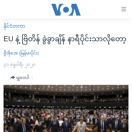
သုံး
ရ
လွယ်ကူ
နိုင်ငံတကာ
မူလစာမျက်နှာ
စေ
EU နဲ့ ဗြိတိန် ခွဲခွာချိန် နာရီပိုင်းသာလိုတော့
မြန်မာ
သည့်
ကမ္ဘာ့သတင်းများ
ဗွီအိုအေ (မြန်မာပိုင်း)
Link
ဗွီဒီယို
နိုင်ငံတကာ
၃၁ ဇန္နဝါရီ၊ ၂၀၂၀
များ
သတင်းလွတ်လပ်ခွင့်
အမေရိကန်
မျှဝေပါ
ပင်မ
ရပ်ဝန်းတခု လမ်းတခု အလွန်
တရုတ်
အကြောင်းအရာ
သို့
အင်္ဂလိပ်စာလေ့လာမယ်
အစ္စရေး-ပါလက်စတိုင်း
ကျော်
အပတ်စဉ်ကဏ္ဍများ
အမေရိကန်သုံးအီဒီယံ
ကြည့်
ရေဒီယိုနှင့်ရုပ်သံ အချက်အလက်များ
မကြေးမုံရဲ့ အင်္ဂလိပ်စာ
ရေဒီယို
ရန်
ပင်မ
ရေဒီယို/တီဗွီအစီအစဉ်
ရုပ်ရှင်ထဲက အင်္ဂလိပ်စာ
တီဗွီ