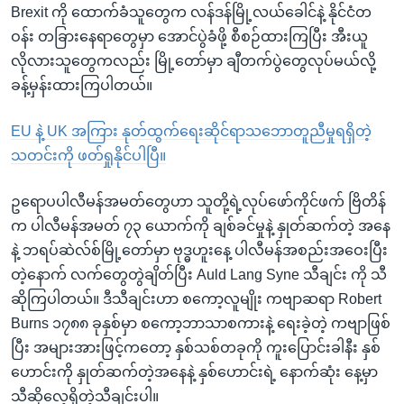
Brexit ကို ထောက်ခံသူတွေက လန်ဒန်မြို့လယ်ခေါင်နဲ့ နိုင်ငံတ
ဝန်း တခြားနေရာတွေမှာ အောင်ပွဲခံဖို့ စီစဉ်ထားကြပြီး အီးယူ
လိုလားသူတွေကလည်း မြို့တော်မှာ ချီတက်ပွဲတွေလုပ်မယ်လို့
ခန့်မှန်းထားကြပါတယ်။
EU နဲ့ UK အကြား နုတ်ထွက်ရေးဆိုင်ရာသဘောတူညီမှုရရှိတဲ့
သတင်းကို ဖတ်ရှုနိုင်ပါပြီ။
ဥရောပပါလီမန်အမတ်တွေဟာ သူတို့ရဲ့လုပ်ဖော်ကိုင်ဖက် ဗြိတိန်
က ပါလီမန်အမတ် ၇၃ ယောက်ကို ချစ်ခင်မှုနဲ့ နှုတ်ဆက်တဲ့ အနေ
နဲ့ ဘရပ်ဆဲလ်စ်မြို့တော်မှာ ဗုဒ္ဓဟူးနေ့ ပါလီမန်အစည်းအဝေးပြီး
တဲ့နောက် လက်တွေတွဲချိတ်ပြီး Auld Lang Syne သီချင်း ကို သီ
ဆိုကြပါတယ်။ ဒီသီချင်းဟာ စကော့လူမျိုး ကဗျာဆရာ Robert
Burns ၁၇၈၈ ခုနှစ်မှာ စကော့ဘာသာစကားနဲ့ ရေးခဲ့တဲ့ ကဗျာဖြစ်
ပြီး အများအားဖြင့်ကတော့ နှစ်သစ်တခုကို ကူးပြောင်းခါနီး နှစ်
ဟောင်းကို နှုတ်ဆက်တဲ့အနေနဲ့ နှစ်ဟောင်းရဲ့ နောက်ဆုံး နေ့မှာ
သီဆိုလေ့ရှိတဲ့သီချင်းပါ။