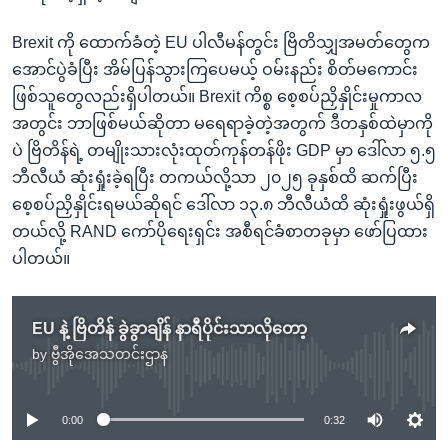
Brexit ကို ထောက်ခံတဲ့ EU ပါလီမန်တွင်း ဗြိတိသျှအမတ်တွေက
အောင်ပွဲခံပြီး အိမ်ပြန်သွားကြပေမယ့် ဝမ်းနည်း စိတ်မကောင်း
ဖြစ်သူတွေလည်းရှိပါတယ်။ Brexit ကိစ္စ စေ့စပ်ညှိနှိုင်းမှုကာလ
အတွင်း ဘာဖြစ်မယ်ဆိုတာ မရေရာခဲ့တဲ့အတွက် ဒီတနှစ်ထဲမှာကို
ပဲ ဗြိတိန်ရဲ့ တမျိုးသားလုံးထုတ်ကုန်တန်ဖိုး GDP မှာ ဒေါ်လာ ၅.၅
ဘီလီယံ ဆုံးရှုံးခဲ့ရပြီး တကယ်လို့သာ ၂၀၂၅ ခုနှစ်ထိ ဆက်ပြီး
စေ့စပ်ညှိနှိုင်းရမယ်ဆိုရင် ဒေါ်လာ ၁၃.၈ ဘီလီယံထိ ဆုံးရှုံးဖွယ်ရှိ
တယ်လို့ RAND ကော်ပိုရေးရှင်း အစီရင်ခံစာတခုမှာ ဖော်ပြထား
ပါတယ်။
EU နဲ့ ဗြိတိန် ခွဲခွာချိန် နာရီပိုင်းသာလိုတော့
by
ဗွီအိုအေသတင်းဌာန
No media source currently available
0:00
0:32