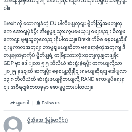
အနနေဲ့ နှဈဟောငျးရဲ့ နောကျဆုံး နေ့မှာ သီဆိုလေ့ရှိတဲ့သီခငြျး
ပါ။
Brexit ကို ထောကျခံတဲ့ EU ပါလီမနျတှငျး ဗွိတိသြှအမတျတှ
ကေ အောငျပှဲခံပွီး အိမျပွနျသှားကွပမေယ့ျ ဝမျးနညျး စိတျမ
ကောငျး ဖွဈသူတှလေညျးရှိပါတယျ။ Brexit ကိစ်စ စေ့စပျညှိနှို
ငျးမှုကာလအတှငျး ဘာဖွဈမယျဆိုတာ မရရောခဲ့တဲ့အတှကျ ဒီ
တနှဈထဲမှာကိုပဲ ဗွိတိနျရဲ့ တမြိုးသားလုံးထုတျကုနျတနျဖိုး
GDP မှာ ဒေါျလာ ၅.၅ ဘီလီယံ ဆုံးရှုံးခဲ့ရပွီး တကယျလို့သာ
၂၀၂၅ ခုနှဈထိ ဆကျပွီး စေ့စပျညှိနှိုငျးရမယျဆိုရငျ ဒေါျလာ
၁၃.၈ ဘီလီယံထိ ဆုံးရှုံးဖှယျရှိတယျလို့ RAND ကောျပိုရေးရှ
ငျး အစီရငျခံစာတခုမှာ ဖောျပွထားပါတယျ။
မျှဝေပါ
Follow us
ဗွီအိုအေ (မြန်မာပိုင်း)