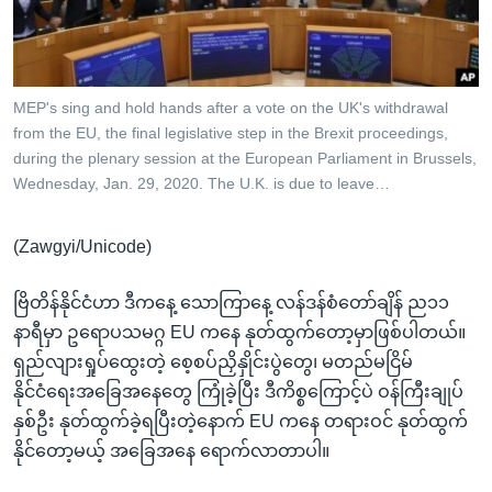
အ
သုတပဒေသာ အင်္ဂလိပ်စာ
ညွန်း
Learning English
စာမျက်နှာ
သို့
ဗွီအိုအေ လူမှုကွန်ယက်များ
MEP's sing and hold hands after a vote on the UK's withdrawal
ကျော်
from the EU, the final legislative step in the Brexit proceedings,
ကြည့်
during the plenary session at the European Parliament in Brussels,
Wednesday, Jan. 29, 2020. The U.K. is due to leave…
ရန်
ဘာသာစကားများ
ရှာဖွေ
ရန်
(Zawgyi/Unicode)
နေရာ
ဗြိတိန်နိုင်ငံဟာ ဒီကနေ့ သောကြာနေ့ လန်ဒန်စံတော်ချိန် ည၁၁
သို့
နာရီမှာ ဥရောပသမဂ္ဂ EU ကနေ နုတ်ထွက်တော့မှာဖြစ်ပါတယ်။
ကျော်
ရှည်လျားရှုပ်ထွေးတဲ့ စေ့စပ်ညှိနှိုင်းပွဲတွေ၊ မတည်မငြိမ်
ရန်
နိုင်ငံရေးအခြေအနေတွေ ကြုံခဲ့ပြီး ဒီကိစ္စကြောင့်ပဲ ဝန်ကြီးချုပ်
နှစ်ဦး နုတ်ထွက်ခဲ့ရပြီးတဲ့နောက် EU ကနေ တရားဝင် နုတ်ထွက်
နိုင်တော့မယ့် အခြေအနေ ရောက်လာတာပါ။