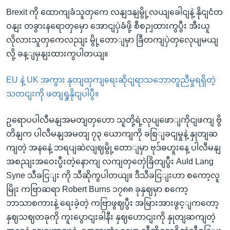
Brexit ကို ထောကျခံသူတှကေ လနျဒနျမွို့လယျခေါငျနဲ့ နိုငျငံတ
ဝနျး တခွားနရောတှမှော အောငျပှဲခံဖို့ စီစဉျထားကွပွီး အီးယူ
လိုလားသူတှကေလညျး မွို့တောျမှာ ခြီတကျပှဲတှလေုပျမယျ
လို့ ခန့ျမှနျးထားကွပါတယျ။
EU နဲ့ UK အကွား နုတျထှကျရေးဆိုငျရာသဘောတူညီမှုရရှိတဲ့
သတငျးကို ဖတျရှုနိုငျပါပွီ။
ဥရောပပါလီမနျအမတျတှဟော သူတို့ရဲ့လုပျဖောျကိုငျဖကျ ဗွိ
တိနျက ပါလီမနျအမတျ ၇၃ ယောကျကို ခစြျခငျမှုနဲ့ နှုတျဆ
ကျတဲ့ အနနေဲ့ ဘရပျဆဲလျဈမွို့တောျမှာ ဗုဒ်ဓဟူးနေ့ ပါလီမနျ
အစညျးအဝေးပွီးတဲ့နောကျ လကျတှတှေဲခြိတျပွီး Auld Lang
Syne သီခငြျး ကို သီဆိုကွပါတယျ။ ဒီသီခငြျးဟာ စကော့လူ
မြိုး ကဗြာဆရာ Robert Burns ၁၇၈၈ ခုနှဈမှာ စကော့
ဘာသာစကားနဲ့ ရေးခဲ့တဲ့ ကဗြာဖွဈပွီး အမြားအားဖွင့ျကတော့
နှဈသဈတခုကို ကူးပွောငျးခါနီး နှဈဟောငျးကို နှုတျဆကျတဲ့