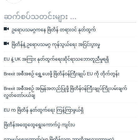
ဆက်စပ်သတင်းများ ...
ဥရောပသမဂ္ဂကနေ ဗြိတိန် တရားဝင် နုတ်ထွက်
ဗြိတိန်နဲ့ ဥရောပသမဂ္ဂ ကုန်သွယ်ရေး အငြင်းပွားမှု
EU နဲ့ UK အကြား နုတ်ထွက်ရေးဆိုင်ရာသဘောတူညီမှုရရှိ
Brexit အစီအစဉ် ရွှေ့ပေးဖို့ ဗြိတိန်ဝန်ကြီးချုပ် EU ကို တိုက်တွန်း
Brexit အစီအစဉ် အမြန်အတည်ပြုဖို့ ဗြိတိန်ဝန်ကြီးချုပ်ကြိုးပမ်းချက်
လွှတ်တော်ပယ်ချ
EU က ဗြိတိန် နုတ်ထွက်ရေး ကြန့်ကြာဖွယ်ရှိ
ဗြိတိန်အထွေထွေရွေးကောက်ပွဲ ကျင်းပ
လာမယ့်ရွေးကောက်ပွဲမှာ ဗြိတိန်လူထု ဘာကိုအလေးထားမလဲ