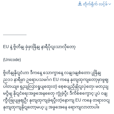
တိုက်ရိုက် လင့်ခ်
.......................
EU နဲ့ ဗွိတိနျ ခှဲခှာခြိနျ နာရီပိုငျးသာလိုတော့
(Unicode)
ဗွိတိနျနိုငျငံဟာ ဒီကနေ့ သောကွာနေ့ လနျဒနျစံတောျခြိနျ
ည၁၁ နာရီမှာ ဥရောပသမဂ်ဂ EU ကနေ နုတျထှကျတော့မှာဖွဈ
ပါတယျ။ ရှညျလြားရှုပျထှေးတဲ့ စေ့စပျညှိနှိုငျးပှဲတှေ၊ မတညျ
မငွိမျ နိုငျငံရေးအခွအေနတှေေ ကွုံခဲ့ပွီး ဒီကိစ်စကွောင့ျပဲ ဝနျ
ကွီးခြုပျနှဈဦး နုတျထှကျခဲ့ရပွီးတဲ့နောကျ EU ကနေ တရားဝငျ
နုတျထှကျနိုငျတော့မယ့ျ အခွအေနေ ရောကျလာတာပါ။