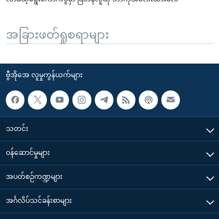
အခြားဖတ်ရှုစရာများ
ဗွီအိုအေ လူမှုကွန်ယက်များ
သတင်း
၀န်ဆောင်မှုများ
အပတ်စဉ်ကဏ္ဍများ
အင်္ဂလိပ်သင်ခန်းစာများ