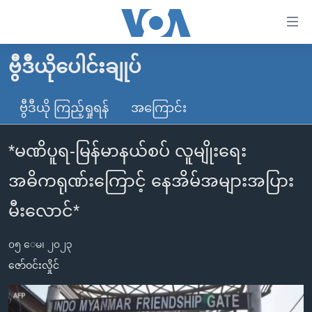
သုံး
ရ
လွယ်ကူ
ဗွီဒီယိုပေါင်းချုပ်
မူလစာမျက်နှာ
စေ
မြန်မာ
ဗွီဒီယို ကြည့်ရှုရန်
အကြောင်း
သည့်
ကမ္ဘာ့သတင်းများ
Link
*မဏိပူရ-မြန်မာနယ်စပ် လူမျိုးရေး
ဗွီဒီယို
နိုင်ငံတကာ
များ
သတင်းလွတ်လပ်ခွင့်
အမေရိကန်
အဓိကရုဏ်းကြောင့် နေအိမ်အများအပြား
ပင်မ
ရပ်ဝန်းတခု လမ်းတခု အလွန်
တရုတ်
အကြောင်းအရာ
မီးလောင်*
သို့
အင်္ဂလိပ်စာလေ့လာမယ်
အစ္စရေး-ပါလက်စတိုင်း
ကျော်
၀၅ ေမ၊ ၂၀၂၃
အပတ်စဉ်ကဏ္ဍများ
အမေရိကန်သုံးအီဒီယံ
ကြည့်
ဇော်ဝင်းလှိုင်
ရေဒီယိုနှင့်ရုပ်သံ အချက်အလက်များ
မကြေးမုံရဲ့ အင်္ဂလိပ်စာ
ရေဒီယို
ရန်
ပင်မ
ရေဒီယို/တီဗွီအစီအစဉ်
ရုပ်ရှင်ထဲက အင်္ဂလိပ်စာ
တီဗွီ