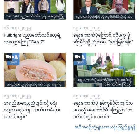
၁၆ မတ္၊ ၂၀၂၅
၁၅ မတ္၊ ၂၀၂၅
Fulbright ပညာတော်သင်တွေရဲ့
ရွေးကောက်ပွဲကြောင့် ပဋိပက္ခ ပို
အတွေ့အကြုံ "Gen Z"
ဆိုးနိုင်လို့ သုံးသပ် "မေးမြန်းခန်း"
၁၅ မတ္၊ ၂၀၂၅
၁၅ မတ္၊ ၂၀၂၅
အရည်အသွေးညံ့ဖျင်းလို့ ဖရဲ၊
ရွေးကောက်ပွဲ နှစ်ကုန်ပိုင်းကျင်းပ
သခွား ဈေးကျ “လယ်ယာစီးပွား
မယ်လို့ စစ်ကောင်စီ ကြေညာ “တ
သတင်းများ”
ပတ်အတွင်းသတင်း”
အစီအစဉ်တွဲများအားလုံးကြည့်ရှုရန်