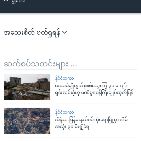
မျှဝေပါ
အသေးစိတ် ဖတ်ရှုရန်
ဆက်စပ်သတင်းများ ...
နိုင်ငံတကာ
ဒေသခံမျိုးနွယ်စုစစ်သွေးကြွ ၃၀ ကျော်
ရှင်းလင်းခဲ့ဟု မဏိပူရဝန်ကြီးချုပ်ထုတ်ပြန်
နိုင်ငံတကာ
အိန္ဒိယ-မြန်မာနယ်စပ်၊ မိုးရေးမြို့မှာ အိမ်
အလုံး ၃၀ မီးရှို့ခံရ