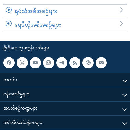
ရုပ်သံအစီအစဉ်များ
ရေဒီယိုအစီအစဉ်များ
ဗွီအိုအေ လူမှုကွန်ယက်များ
သတင်း
၀န်ဆောင်မှုများ
အပတ်စဉ်ကဏ္ဍများ
အင်္ဂလိပ်သင်ခန်းစာများ