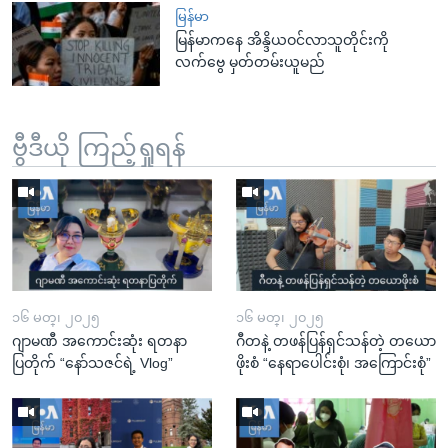
မြန်မာ
မြန်မာကနေ အိန္ဒိယဝင်လာသူတိုင်းကို
လက်ဗွေ မှတ်တမ်းယူမည်
ဗွီဒီယို ကြည့်ရှုရန်
၁၆ မတ္၊ ၂၀၂၅
၁၆ မတ္၊ ၂၀၂၅
ဂျာမဏီ အကောင်းဆုံး ရတနာ
ဂီတနဲ့ တဖန်ပြန်ရှင်သန်တဲ့ တယော
ပြတိုက် “နော်သဇင်ရဲ့ Vlog”
ဖိုးစံ “နေရာပေါင်းစုံ၊ အကြောင်းစုံ”