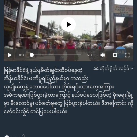
အ
သုတပဒေသာ အင်္ဂလိပ်စာ
ညွန်း
Learning English
စာမျက်နှာ
No media source currently available
သို့
ဗွီအိုအေ လူမှုကွန်ယက်များ
ကျော်
ကြည့်
ရန်
0:00
5:00
ဘာသာစကားများ
ရှာဖွေ
ရန်
တိုက်ရိုက် လင့်ခ်
မြန်မာနိုင်ငံနဲ့ နယ်နမိတ်ချင်းထိစပ်နေတဲ့
နေရာ
အိန္ဒိယနိုင်ငံ၊ မဏိပူရပြည်နယ်မှာ ကသည်း
သို့
လူမျိုးတွေနဲ့ တောင်ပေါ်သား တိုင်းရင်းသားတွေအကြား
ကျော်
အဓိကရုဏ်းဖြစ်ပွားခဲ့တာကြောင့် နယ်စပ်ဒေသဖြစ်တဲ့ မိုးရေးမြို့
ရန်
မှာ မီးလောင်မှု၊ ပစ်ခတ်မှုတွေ ဖြစ်ပွားခဲ့ပါတယ်။ ဒီအကြောင်း ကို
ဇော်ဝင်းလှိုင် တင်ပြပေးပါမယ်။