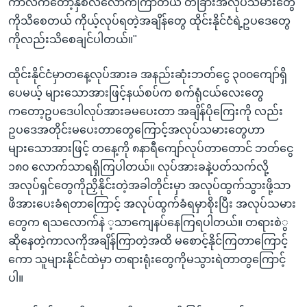
ကာလကတော့နှစ်လလောက်ကြာတယ် တခြားအလုပ်သမားတွေ
ကိုသိစေတယ် ကိုယ့်လုပ်ရတဲ့အချိန်တွေ ထိုင်းနိုင်ငံရဲ့ဥပဒေတွေ
ကိုလည်းသိစေချင်ပါတယ်။"
ထိုင်းနိုင်ငံမှာတနေ့လုပ်အားခ အနည်းဆုံးဘတ်ငွေ ၃၀၀ကျော်ရှိ
ပေမယ့် များသောအားဖြင့်နယ်စပ်က စက်ရုံငယ်လေးတွေ
ကတော့ဥပဒေပါလုပ်အားခမပေးတာ အချိန်ပိုကြေးကို လည်း
ဥပဒေအတိုင်းမပေးတာတွေကြောင့်အလုပ်သမားတွေဟာ
များသောအားဖြင့် တနေ့ကို ၈နာရီကျော်လုပ်တာတောင် ဘတ်ငွေ
၁၈၀ လောက်သာရရှိကြပါတယ်။ လုပ်အားခနဲ့ပတ်သက်လို့
အလုပ်ရှင်တွေကိုညှိနိုင်းတဲ့အခါတိုင်းမှာ အလုပ်ထွက်သွားဖို့သာ
ဖိအားပေးခံရတာကြောင့် အလုပ်ထွက်ခံရမှာစိုးပြီး အလုပ်သမား
တွေက ရသလောက်နဲ ့သာကျေနပ်နေကြရပါတယ်။ တရားစဲွ
ဆိုနေတဲ့ကာလကိုအချိန်ကြာတဲ့အထိ မစောင့်နိုင်ကြတာကြောင့်
ကော သူများနိုင်ငံထဲမှာ တရားရုံးတွေကိုမသွားရဲတာတွကြောင့်
ပါ။