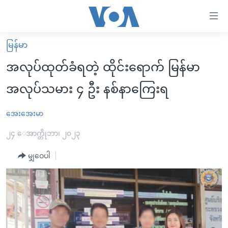
သုံး
ရ
လွယ်ကူ
မြန်မာ
မူလစာမျက်နှာ
စေ
အလုပ်ထုတ်ခံရတဲ့ ထိုင်းရောက် မြန်မာ
မြန်မာ
သည့်
အလုပ်သမား ၄ ဦး နစ်နာကြေးရ
ကမ္ဘာ့သတင်းများ
Link
ဗွီဒီယို
နိုင်ငံတကာ
အေးအေးမာ
များ
သတင်းလွတ်လပ်ခွင့်
အမေရိကန်
၂၄ ေအာက္တိုဘာ၊ ၂၀၂၃
ပင်မ
ရပ်ဝန်းတခု လမ်းတခု အလွန်
တရုတ်
အကြောင်းအရာ
မျှဝေပါ
သို့
အင်္ဂလိပ်စာလေ့လာမယ်
အစ္စရေး-ပါလက်စတိုင်း
ကျော်
အပတ်စဉ်ကဏ္ဍများ
အမေရိကန်သုံးအီဒီယံ
ကြည့်
ရေဒီယိုနှင့်ရုပ်သံ အချက်အလက်များ
မကြေးမုံရဲ့ အင်္ဂလိပ်စာ
ရေဒီယို
ရန်
ပင်မ
ရေဒီယို/တီဗွီအစီအစဉ်
ရုပ်ရှင်ထဲက အင်္ဂလိပ်စာ
တီဗွီ