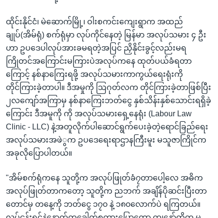
ထိုင်းနိုင်ငံ၊ မဲဆောက်မြို့၊ ဝါးစကင်းကျေးရွာက အထည်
ချုပ်(အိမ်ရုံ) စက်ရုံမှာ လုပ်ကိုင်နေတဲ့ မြန်မာ အလုပ်သမား ၄ ဦး
ဟာ ဥပဒေပါလုပ်အားခမရတဲ့အပြင် ညှိနိုင်းခွင့်လည်းမရ
ကြိုတင်အကြောင်းမကြားပဲအလုပ်ကနေ ထုတ်ပယ်ခံရတာ
ကြောင့် နစ်နာကြေးရဖို့ အလုပ်သမားကာကွယ်ရေးရုံးကို
တိုင်ကြားခဲ့တာပါ။ ဒီအမှုကို ဩဂုတ်လက တိုင်ကြားခဲ့တာဖြစ်ပြီး
၂လကျော်အကြာမှ နစ်နာကြေးဘတ်ငွေ နှစ်သိန်းနှစ်သောင်းရရှိခဲ့
ကြောင်း ဒီအမူကို ကို အလုပ်သမားရှေ့နေရုံး (Labour Law
Clinic - LLC) နဲ့အတူလိုက်ပါဆောင်ရွက်ပေးခဲ့တဲ့ရောင်ခြည်ရေး
အလုပ်သမားအဖဲွက ဥပဒေရေးရာဌာနကြီးမူး မသူဇာကြိုင်က
အခုလိုပြောပါတယ်။
"အိမ်စက်ရုံကနေ သူတို့က အလုပ်ဖြုတ်ခံ၇တာပေါ့လေ အဓိက
အလုပ်ဖြုတ်တာကတော့ သူတို့က ညဘက် အချိန်ပိုဆင်းပြီးတာ
တောင်မှ တနေ့ကို ဘတ်ငွေ ၁၇၀ နဲ့ ၁၈၀လောက်ပဲ ရကြတယ်။
လုပ်ငန်းရှင်နဲ့နောက်တခေါက်စကားပြောတော့ ကျနော်တို့က မ