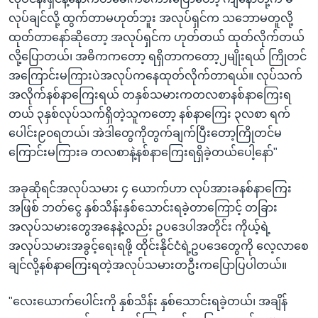
လုပ်ချင်လို့ ထွက်တာမဟုတ်ဘူး အလုပ်ရှင်က သဘောမတူလို့
ထုတ်တာနော်ဆိုတော့ အလုပ်ရှင်က ဟုတ်တယ် ထုတ်လိုက်တယ်
လို့ပြောတယ်၊ အဓိကကတော့ ရရှိတာကတော့၂မျိုးရယ် ကြိုတင်
အကြောင်းမကြားပဲအလုပ်ကနေထုတ်လိုက်တာရယ်။ လုပ်သက်
အလိုက်နစ်နာကြေးရယ် တနှစ်သမားကတလစာနစ်နာကြေးရ
တယ် ၃နှစ်လုပ်သက်ရှိတဲ့သူကတော့ နစ်နာကြေး ၃လစာ ရက်
ပေါင်း၉၀ရတယ်၊ အဲဒါတွေကိုတွက်ချက်ပြီးတော့ကြိုတင်မ
ကြောင်းမကြားခ တလစာနဲ့နစ်နာကြေးရရှိခဲ့တယ်ပေါ့နော်"
အခုဆိုရင်အလုပ်သမား ၄ ယောက်ဟာ လုပ်အားခနစ်နာကြေး
အဖြစ် ဘတ်ငွေ နှစ်သိန်းနှစ်သောင်းရခဲ့တာကြောင့် တခြား
အလုပ်သမားတွေအနေနဲ့လည်း ဥပဒေပါအတိုင်း ကိုယ့်ရဲ့
အလုပ်သမားအခွင့်ရေးရဖို့ ထိုင်းနိုင်ငံရဲ့ဥပဒေတွေကို လေ့လာစေ
ချင်လို့နစ်နာကြေးရတဲ့အလုပ်သမားတဦးကပြောပြပါတယ်။
"လေးယောက်ပေါင်းကို နှစ်သိန်း နှစ်သောင်းရခဲ့တယ်၊ အချိန်