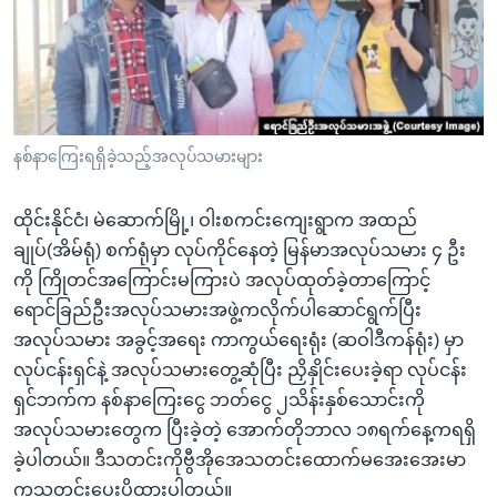
အ
သုတပဒေသာ အင်္ဂလိပ်စာ
ညွန်း
Learning English
စာမျက်နှာ
သို့
ဗွီအိုအေ လူမှုကွန်ယက်များ
ကျော်
ကြည့်
နစ်နာကြေးရရှိခဲ့သည့်အလုပ်သမားများ
ရန်
ဘာသာစကားများ
ရှာဖွေ
ထိုင်းနိုင်ငံ၊ မဲဆောက်မြို့၊ ဝါးစကင်းကျေးရွာက အထည်
ရန်
ချုပ်(အိမ်ရုံ) စက်ရုံမှာ လုပ်ကိုင်နေတဲ့ မြန်မာအလုပ်သမား ၄ ဦး
နေရာ
ကို ကြိုတင်အကြောင်းမကြားပဲ အလုပ်ထုတ်ခဲ့တာကြောင့်
သို့
ရောင်ခြည်ဦးအလုပ်သမားအဖွဲ့ကလိုက်ပါဆောင်ရွက်ပြီး
ကျော်
အလုပ်သမား အခွင့်အရေး ကာကွယ်ရေးရုံး (ဆဝါဒီကန်ရုံး) မှာ
ရန်
လုပ်ငန်းရှင်နဲ့ အလုပ်သမားတွေ့ဆုံပြီး ညှိနှိုင်းပေးခဲ့ရာ လုပ်ငန်း
ရှင်ဘက်က နစ်နာကြေးငွေ ဘတ်ငွေ ၂သိန်းနှစ်သောင်းကို
အလုပ်သမားတွေက ပြီးခဲ့တဲ့ အောက်တိုဘာလ ၁၈ရက်နေ့ကရရှိ
ခဲ့ပါတယ်။ ဒီသတင်းကိုဗွီအိုအေသတင်းထောက်မအေးအေးမာ
ကသတင်းပေးပို့ထားပါတယ်။