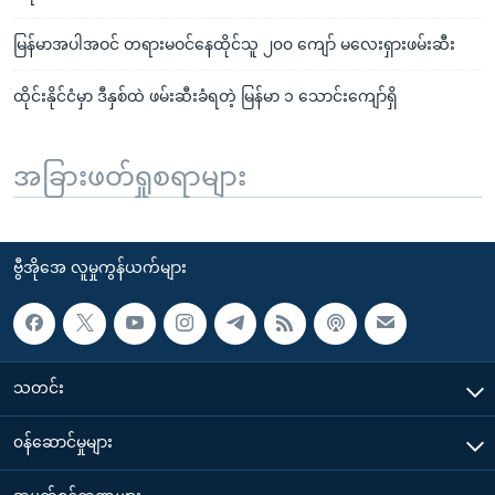
မြန်မာအပါအဝင် တရားမဝင်နေထိုင်သူ ၂၀၀ ကျော် မလေးရှားဖမ်းဆီး
ထိုင်းနိုင်ငံမှာ ဒီနှစ်ထဲ ဖမ်းဆီးခံရတဲ့ မြန်မာ ၁ သောင်းကျော်ရှိ
အခြားဖတ်ရှုစရာများ
ဗွီအိုအေ လူမှုကွန်ယက်များ
သတင်း
၀န်ဆောင်မှုများ