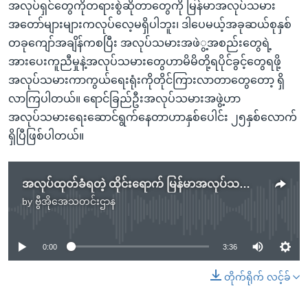
အလုပ်ရှင်တွေကိုတရားစွဲဆိုတာတွေကို မြန်မာအလုပ်သမား
အတော်များများကလုပ်လေ့မရှိပါဘူး၊ ဒါပေမယ့်အခုဆယ်စုနှစ်
တခုကျော်အချိန်ကစပြီး အလုပ်သမားအဖဲွ့အစည်းတွေရဲ့
အားပေးကူညီမှုနဲ့အလုပ်သမားတွေဟာမိမိတို့ရပိုင်ခွင့်တွေရဖို့
အလုပ်သမားကာကွယ်ရေးရုံးကိုတိုင်ကြားလာတာတွေတော့ ရှိ
လာကြပါတယ်။ ရောင်ခြည်ဦးအလုပ်သမားအဖွဲ့ဟာ
အလုပ်သမားရေးဆောင်ရွက်နေတာဟာနှစ်ပေါင်း ၂၅နှစ်လောက်
ရှိပြီဖြစ်ပါတယ်။
အလုပ်ထုတ်ခံရတဲ့ ထိုင်းရောက် မြန်မာအလုပ်သမား ၄ ဦး နစ်နာကြေးရ
by
ဗွီအိုအေသတင်းဌာန
No media source currently available
0:00
3:36
တိုက်ရိုက် လင့်ခ်