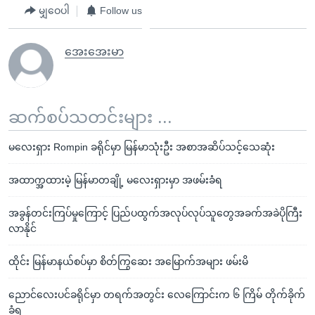
မျှဝေပါ
Follow us
အေးအေးမာ
ဆက်စပ်သတင်းများ ...
မလေးရှား Rompin ခရိုင်မှာ မြန်မာသုံးဦး အစာအဆိပ်သင့်သေဆုံး
အထာက္အထားမဲ့ မြန်မာတချို့ မလေးရှားမှာ အဖမ်းခံရ
အခွန်တင်းကြပ်မှုကြောင့် ပြည်ပထွက်အလုပ်လုပ်သူတွေအခက်အခဲပိုကြီး
လာနိုင်
ထိုင်း မြန်မာနယ်စပ်မှာ စိတ်ကြွဆေး အမြောက်အများ ဖမ်းမိ
ညောင်လေးပင်ခရိုင်မှာ တရက်အတွင်း လေကြောင်းက ၆ ကြိမ် တိုက်ခိုက်
ခံရ