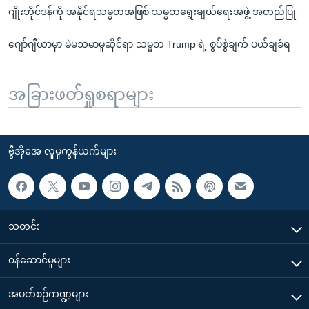
ဂျိုးဘိုင်ဒန်ကို အနိုင်ရသမ္မတအဖြစ် သမ္မတရွေးချယ်ရေးအဖွဲ့ အတည်ပြု
ဂျော်ဂျီယာမှာ မဲမသမာမှုဆိုင်ရာ သမ္မတ Trump ရဲ့ စွပ်စွဲချက် ပယ်ချခံရ
အခြားဖတ်ရှုစရာများ
ဗွီအိုအေ လူမှုကွန်ယက်များ
သတင်း
၀န်ဆောင်မှုများ
အပတ်စဉ်ကဏ္ဍများ