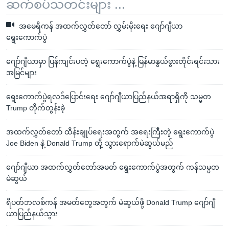
ဆက်စပ်သတင်းများ ...
အမေရိကန် အထက်လွှတ်တော် လွှမ်းမိုးရေး ဂျော်ဂျီယာ
ရွေးကောက်ပွဲ
ဂျော်ဂျီယာမှာ ပြန်ကျင်းပတဲ့ ရွေးကောက်ပွဲနဲ့ မြန်မာနွယ်ဖွားတိုင်းရင်းသား
အမြင်များ
ရွေးကောက်ပွဲရလဒ်ပြောင်းရေး ဂျော်ဂျီယာပြည်နယ်အရာရှိကို သမ္မတ
Trump တိုက်တွန်းခဲ့
အထက်လွှတ်တော် ထိန်းချုပ်ရေးအတွက် အရေးကြီးတဲ့ ရွေးကောက်ပွဲ
Joe Biden နဲ့ Donald Trump တို့ သွားရောက်မဲဆွယ်မည်
ဂျော်ဂျီယာ အထက်လွှတ်တော်အမတ် ရွေးကောက်ပွဲအတွက် ကန်သမ္မတ
မဲဆွယ်
ရီပတ်ဘလစ်ကန် အမတ်တွေအတွက် မဲဆွယ်ဖို့ Donald Trump ဂျော်ဂျီ
ယာပြည်နယ်သွား