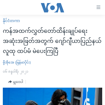
သုံး
ရ
လွယ်ကူ
နိုင်ငံတကာ
မူလစာမျက်နှာ
စေ
ကန်အထက်လွှတ်တော်ထိန်းချုပ်ရေး
မြန်မာ
သည့်
အဆုံးအဖြတ်အတွက် ဂျော်ဂျီယာပြည်နယ်
ကမ္ဘာ့သတင်းများ
Link
လူထု ထပ်မံ မဲပေးကြပြီ
ဗွီဒီယို
နိုင်ငံတကာ
များ
သတင်းလွတ်လပ်ခွင့်
အမေရိကန်
ပင်မ
ဗွီအိုအေ (မြန်မာပိုင်း)
ရပ်ဝန်းတခု လမ်းတခု အလွန်
တရုတ်
အကြောင်းအရာ
၀၆ ဇန္နဝါရီ၊ ၂၀၂၁
သို့
အင်္ဂလိပ်စာလေ့လာမယ်
အစ္စရေး-ပါလက်စတိုင်း
ကျော်
မျှဝေပါ
အပတ်စဉ်ကဏ္ဍများ
အမေရိကန်သုံးအီဒီယံ
ကြည့်
ရေဒီယိုနှင့်ရုပ်သံ အချက်အလက်များ
မကြေးမုံရဲ့ အင်္ဂလိပ်စာ
ရေဒီယို
ရန်
ပင်မ
ရေဒီယို/တီဗွီအစီအစဉ်
ရုပ်ရှင်ထဲက အင်္ဂလိပ်စာ
တီဗွီ