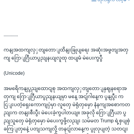
............
ကနျအထကျလှှတျတောျထိနျးခြုပျရေး အဆုံးအဖွတျအတှ
ကျ ဂြောျဂြီယာပွညျနယျလူထု ထပျမံ မဲပေးကွပွီ
(Unicode)
အမရေိကနျပွညျထောငျစု အထကျလှှတျတောျနှဈနရောအ
တှကျ ဂြောျဂြီယာပွညျနယျမှာ မနေ့ အငျ်ဂါနေ့က ပွနျပွီး က
ငြျးပတဲ့ရှေးကောကျပှဲမှာ လူတှေ မဲရုံတှမှော နံနကျအစောကတ
ညျးက တနျးစီးပွီး မဲပေးခဲ့ကွပါတယျ။ အခုလို ဂြောျဂြီယာ ပွ
ညျသူတှေ မဲရုံတှမှော မဲပေးကွဖို့လညျး သမ်မတ Trump ရဲ့စှပျစှဲ
ခကြျတှနေဲ့ ပတျသကျလို့ တနငျ်လာနေ့က ပွုလုပျတဲ့ သတငျး