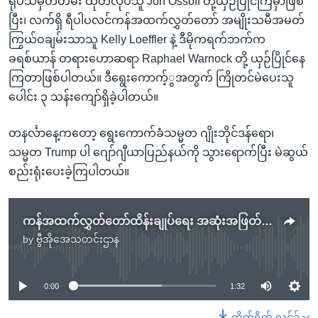
ရုပ်သံမှတ်တမ်း ထုတ်လုပ်သူ Jon Ossoff တို့ယှဉ်ပြိုင်ကြမှာဖြစ်
ပြီး၊ လက်ရှိ ရီပါပလင်ကန်အထက်လွှတ်တော် အမျိုးသမီအမတ်
ကြွယ်ဝချမ်းသာသူ Kelly Loeffler နဲ့ ဒီမိုကရက်ဘက်က
ခရစ်ယာန် တရားဟောဆရာ Raphael Warnock တို့ ယှဉ်ပြိုင်နေ
ကြတာဖြစ်ပါတယ်။ ဒီရွေးကောက့်ွအတွက် ကြိုတင်မဲပေးသူ
ပေါင်း ၃ သန်းကျော်ရှိခဲ့ပါတယ်။
တနင်္လာနေ့ကတော့ ရွေးကောက်ခံသမ္မတ ဂျိုးဘိုင်ဒန်ရော၊
သမ္မတ Trump ပါ ဂျော်ဂျီယာပြည်နယ်ကို သွားရောက်ပြီး မဲဆွယ်
စည်းရုံးပေးခဲ့ကြပါတယ်။
ကန်အထက်လွှတ်တော်ထိန်းချုပ်ရေး အဆုံးအဖြတ်အတွက် ဂျော်ဂျီယာပြည်နယ်လူထု ထပ်မံ မဲပေးကြပြီ
by
ဗွီအိုအေသတင်းဌာန
No media source currently available
0:00
1:32
တိုက်ရိုက် လင့်ခ်