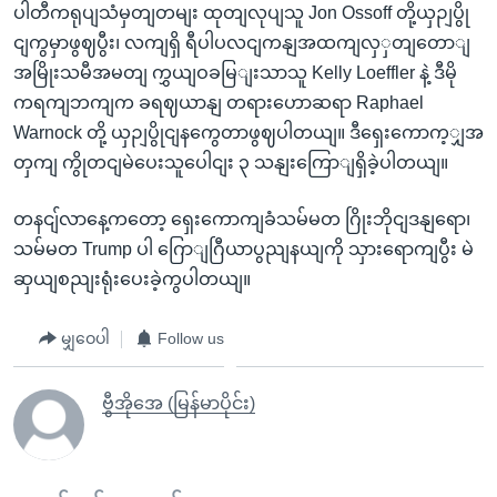
ပါတီကရုပျသံမှတျတမျး ထုတျလုပျသူ Jon Ossoff တို့ယှဉျပွို
ငျကွမှာဖွဈပွီး၊ လကျရှိ ရီပါပလငျကနျအထကျလှှတျတောျ
အမြိုးသမီအမတျ ကွှယျဝခမြျးသာသူ Kelly Loeffler နဲ့ ဒီမို
ကရကျဘကျက ခရဈယာနျ တရားဟောဆရာ Raphael
Warnock တို့ ယှဉျပွိုငျနကွေတာဖွဈပါတယျ။ ဒီရှေးကောက့ျှအ
တှကျ ကွိုတငျမဲပေးသူပေါငျး ၃ သနျးကြောျရှိခဲ့ပါတယျ။
တနငျ်လာနေ့ကတော့ ရှေးကောကျခံသမ်မတ ဂြိုးဘိုငျဒနျရော၊
သမ်မတ Trump ပါ ဂြောျဂြီယာပွညျနယျကို သှားရောကျပွီး မဲ
ဆှယျစညျးရုံးပေးခဲ့ကွပါတယျ။
မျှဝေပါ
Follow us
ဗွီအိုအေ (မြန်မာပိုင်း)