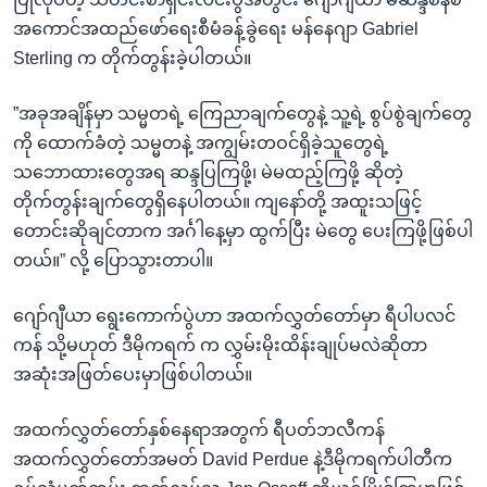
အကောင်အထည်ဖော်ရေးစီမံခန့်ခွဲရေး မန်နေဂျာ Gabriel
Sterling က တိုက်တွန်းခဲ့ပါတယ်။
”အခုအချိန်မှာ သမ္မတရဲ့ ကြေညာချက်တွေနဲ့ သူ့ရဲ့ စွပ်စွဲချက်တွေ
ကို ထောက်ခံတဲ့ သမ္မတနဲ့ အကျွမ်းတဝင်ရှိခဲ့သူတွေရဲ့
သဘောထားတွေအရ ဆန္ဒပြကြဖို့၊ မဲမထည့်ကြဖို့ ဆိုတဲ့
တိုက်တွန်းချက်တွေရှိနေပါတယ်။ ကျနော်တို့ အထူးသဖြင့်
တောင်းဆိုချင်တာက အင်္ဂါနေ့မှာ ထွက်ပြီး မဲတွေ ပေးကြဖို့ဖြစ်ပါ
တယ်။” လို့ ပြောသွားတာပါ။
ဂျော်ဂျီယာ ရွေးကောက်ပွဲဟာ အထက်လွှတ်တော်မှာ ရီပါပလင်
ကန် သို့မဟုတ် ဒီမိုကရက် က လွှမ်းမိုးထိန်းချုပ်မလဲဆိုတာ
အဆုံးအဖြတ်ပေးမှာဖြစ်ပါတယ်။
အထက်လွှတ်တော်နှစ်နေရာအတွက် ရီပတ်ဘလီကန်
အထက်လွှတ်တော်အမတ် David Perdue နဲ့ဒီမိုကရက်ပါတီက