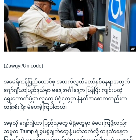
အ
သုတပဒေသာ အင်္ဂလိပ်စာ
ညွန်း
Learning English
စာမျက်နှာ
သို့
ဗွီအိုအေ လူမှုကွန်ယက်များ
ကျော်
ကြည့်
ရန်
ဘာသာစကားများ
ရှာဖွေ
(Zawgyi/Unicode)
ရန်
နေရာ
အမေရိကန်ပြည်ထောင်စု အထက်လွှတ်တော်နှစ်နေရာအတွက်
သို့
ဂျော်ဂျီယာပြည်နယ်မှာ မနေ့ အင်္ဂါနေ့က ပြန်ပြီး ကျင်းပတဲ့
ကျော်
ရွေးကောက်ပွဲမှာ လူတွေ မဲရုံတွေမှာ နံနက်အစောကတည်းက
ရန်
တန်းစီးပြီး မဲပေးခဲ့ကြပါတယ်။
အခုလို ဂျော်ဂျီယာ ပြည်သူတွေ မဲရုံတွေမှာ မဲပေးကြဖို့လည်း
သမ္မတ Trump ရဲ့စွပ်စွဲချက်တွေနဲ့ ပတ်သက်လို့ တနင်္လာနေ့က
ပြုလုပ်တဲ့ သတင်းစာရှင်းလင်းပွဲအတွင်း ဂျော်ဂျီယာ မဲဆန္ဒစနစ်