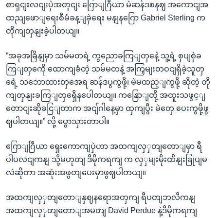
စာရှငျးလငျးပှဲအတှငျး ဂြောျဂြီယာ မဲဆန်ဒစနဈ အကောငျအ
ထညျဖောျရေးစီမံခန့ျခှဲရေး မနျနဂြော Gabriel Sterling က
တိုကျတှနျးခဲ့ပါတယျ။
”အခုအခြိနျမှာ သမ်မတရဲ့ ကွညောခကြျတှနေဲ့ သူ့ရဲ့ စှပျစှဲခ
ကြျတှကေို ထောကျခံတဲ့ သမ်မတနဲ့ အကြှမျးတဝငျရှိခဲ့သူတှ
ရေဲ့ သဘောထားတှအေရ ဆန်ဒပွကွဖို့၊ မဲမထည့ျကွဖို့ ဆိုတဲ့ တို
ကျတှနျးခကြျတှရှေိနပေါတယျ။ ကနြောျတို့ အထူးသဖွင့ျ
တောငျးဆိုခငြျတာက အငျ်ဂါနေ့မှာ ထှကျပွီး မဲတှေ ပေးကွဖို့ဖွ
ဈပါတယျ။” လို့ ပွောသှားတာပါ။
ဂြောျဂြီယာ ရှေးကောကျပှဲဟာ အထကျလှှတျတောျမှာ ရီ
ပါပလငျကနျ သို့မဟုတျ ဒီမိုကရကျ က လှှမျးမိုးထိနျးခြုပျမ
လဲဆိုတာ အဆုံးအဖွတျပေးမှာဖွဈပါတယျ။
အထကျလှှတျတောျနှဈနရောအတှကျ ရီပတျဘလီကနျ
အထကျလှှတျတောျအမတျ David Perdue နဲ့ဒီမိုကရကျ