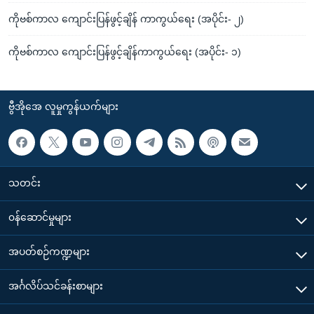
ကိုဗစ်ကာလ ကျောင်းပြန်ဖွင့်ချိန် ကာကွယ်ရေး (အပိုင်း- ၂)
ကိုဗစ်ကာလ ကျောင်းပြန်ဖွင့်ချိန်ကာကွယ်ရေး (အပိုင်း- ၁)
ဗွီအိုအေ လူမှုကွန်ယက်များ
သတင်း
၀န်ဆောင်မှုများ
အပတ်စဉ်ကဏ္ဍများ
အင်္ဂလိပ်သင်ခန်းစာများ