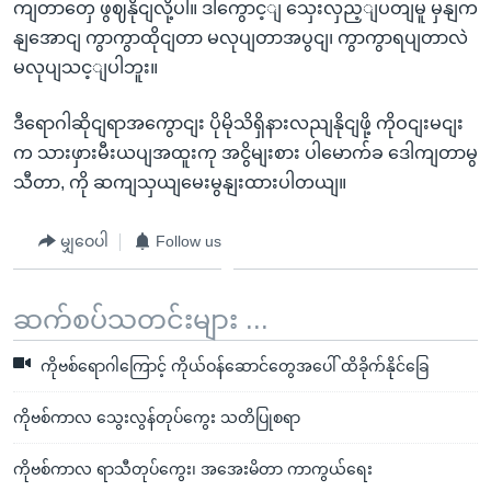
ကျတာတှေ ဖွဈနိုငျလို့ပါ။ ဒါကွောင့ျ သှေးလှည့ျပတျမူ မှနျက
နျအောငျ ကွာကွာထိုငျတာ မလုပျတာအပွငျ၊ ကွာကွာရပျတာလဲ
မလုပျသင့ျပါဘူး။
ဒီရောဂါဆိုငျရာအကွောငျး ပိုမိုသိရှိနားလညျနိုငျဖို့ ကိုဝငျးမငျး
က သားဖှားမီးယပျအထူးကု အငွိမျးစား ပါမောက်ခ ဒေါကျတာမွ
သီတာ, ကို ဆကျသှယျမေးမွနျးထားပါတယျ။
မျှဝေပါ
Follow us
ဆက်စပ်သတင်းများ ...
ကိုဗစ်ရောဂါကြောင့် ကိုယ်ဝန်ဆောင်တွေအပေါ် ထိခိုက်နိုင်ခြေ
ကိုဗစ်ကာလ သွေးလွန်တုပ်ကွေး သတိပြုစရာ
ကိုဗစ်ကာလ ရာသီတုပ်ကွေး၊ အအေးမိတာ ကာကွယ်ရေး