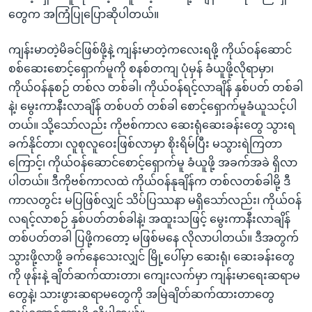
တွေက အကြံပြုပြောဆိုပါတယ်။
ကျန်းမာတဲ့မိခင်ဖြစ်ဖို့နဲ့ ကျန်းမာတဲ့ကလေးရဖို့ ကိုယ်ဝန်ဆောင်
စစ်ဆေးစောင့်ရှောက်မူကို စနစ်တကျ ပုံမှန် ခံယူဖို့လိုရာမှာ၊
ကိုယ်ဝန်နုစဉ် တစ်လ တစ်ခါ၊ ကိုယ်ဝန်ရင့်လာချိန် နှစ်ပတ် တစ်ခါ
နဲ့၊ မွေးကာနီးလာချိန် တစ်ပတ် တစ်ခါ စောင့်ရှောက်မူခံယူသင့်ပါ
တယ်။ သို့သော်လည်း ကိုဗစ်ကာလ ဆေးရုံဆေးခန်းတွေ သွားရ
ခက်နိုင်တာ၊ လူစုလူဝေးဖြစ်လာမှာ စိုးရိမ်ပြီး မသွားရဲကြတာ
ကြောင့်၊ ကိုယ်ဝန်ဆောင်စောင့်ရှောက်မူ ခံယူဖို့ အခက်အခဲ ရှိလာ
ပါတယ်။ ဒီကိုဗစ်ကာလထဲ ကိုယ်ဝန်နုချိန်က တစ်လတစ်ခါမို့ ဒီ
ကာလတွင်း မပြဖြစ်လျှင် သိပ်ပြဿနာ မရှိသော်လည်း၊ ကိုယ်ဝန်
လရင့်လာစဉ် နှစ်ပတ်တစ်ခါနဲ့၊ အထူးသဖြင့် မွေးကာနီးလာချိန်
တစ်ပတ်တခါ ပြဖို့ကတော့ မဖြစ်မနေ လိုလာပါတယ်။ ဒီအတွက်
သွားဖို့လာဖို့ ခက်နေသေးလျှင် မြို့ပေါ်မှာ ဆေးရုံ၊ ဆေးခန်းတွေ
ကို ဖုန်းနဲ့ ချိတ်ဆက်ထားတာ၊ ကျေးလက်မှာ ကျန်းမာရေးဆရာမ
တွေနဲ့၊ သားဖွားဆရာမတွေကို အမြဲချိတ်ဆက်ထားတာတွေ