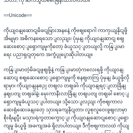
သီတာ, ကို ဆက်သွယ်မေးမြန်းထားပါတယ်။
==Unicode==
ကိုယျဝနျဆောငျမိခငျမြားအနနေဲ့ ကိုဗဈရောဂါ ကာကှယျနိုငျဖို့
အိမျမှာ အဓိကနရေသောျလညျး၊ ပုံမှနျ ကိုယျဝနျဆာငျ စဈ
ဆေးစောင့ျရှောကျမူကိုတော့ ခံယူသင့ျတယျလို့ ကနြျးမာ
ရေး ပညာရှငျတှကေ အကွံပွုပွောဆိုပါတယျ။
ကနြျးမာတဲ့မိခငျဖွဈဖို့နဲ့ ကနြျးမာတဲ့ကလေးရဖို့ ကိုယျဝနျ
ဆောငျ စဈဆေးစောင့ျရှောကျမူကို စနဈတကြ ပုံမှနျ ခံယူဖို့လို
ရာမှာ၊ ကိုယျဝနျနုစဉျ တဈလ တဈခါ၊ ကိုယျဝနျရင့ျလာခြိနျ
နှဈပတျ တဈခါနဲ့၊ မှေးကာနီးလာခြိနျ တဈပတျ တဈခါ စောင့ျ
ရှောကျမူခံယူသင့ျပါတယျ။ သို့သောျလညျး ကိုဗဈကာလ
ဆေးရုံဆေးခနျးတှေ သှားရခကျနိုငျတာ၊ လူစုလူဝေးဖွဈလာမှာ
စိုးရိမျပွီး မသှားရဲကွတာကွောင့ျ၊ ကိုယျဝနျဆောငျစောင့ျရှော
ကျမူ ခံယူဖို့ အခကျအခဲ ရှိလာပါတယျ။ ဒီကိုဗဈကာလထဲ ကိုယျ