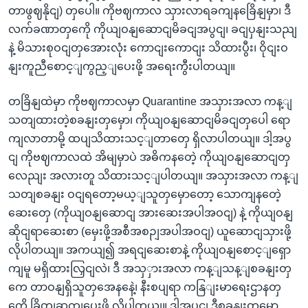
တာဖွဈနိုငျ) တှပေါ။ ကိုဗဈကာလ သှားလာရခကျနခြေိနျမှာ၊ ဒီ
လက်ခဏာတှကေို ကိုယျဝနျဆောငျမိခငျအပွငျ၊ ခငျပှနျးသညျ
နဲ့ မိသားစုဝငျတှအေားလုံး ကောငျးကောငျး သိထားပွီး၊ ဝိုငျးဝ
နျးကူညီစောင့ျကွည့ျပေးဖို့ အရေးကွီးပါတယျ။
တခြိနျထဲမှာ ကိုဗဈကာလမှာ Quarantine အသှားအလာ ကန့ျ
သတျထားတဲ့စခနျးတှမှော၊ ကိုယျဝနျဆောငျမိခငျတှပေါ ရော
ကျလာတာမို့ ထပျသိထားသင့ျတာတှေ ရှိလာပါတယျ။ ဒါ့အပွ
ငျ ကိုဗဈကာလထဲ အိမျမှာပဲ အဓိကနတေဲ့ ကိုယျဝနျဆောငျတှ
လေညျး အလားတူ သိထားသင့ျပါတယျ။ အသှားအလာ ကန့ျ
သတျစခနျး ဝငျရတော့မယ့ျသူတှမှောတော့ သောကျနတေဲ့
ဆေးတှေ (ကိုယျဝနျဆောငျ အားဆေးအပါအဝငျ) နဲ့ ကိုယျဝနျ
ဆိုငျရာဆေးစာ (မှေးဖို့အစီအစဉျအပါအဝငျ) ယူဆောငျသှားဖို့
လိုပါတယျ။ အကယျ၍ အရငျဆေးစာနဲ့ ကိုယျဝနျစောင့ျရှော
ကျမူ မရှိထားလြှငျလဲ၊ ဒီ အသှှားအလာ ကန့ျသန့ျစခနျးတှ
ကေ တာဝနျရှိသူတှအေနနေဲ့၊ နီးစပျရာ ကနြျးမာရေးဌာနတှ
ကေို ခြိတျဆကျပေးဖို့ လိုပါတယျ။ ဒါ့အပွငျ ဒီစခနျးတှမှော