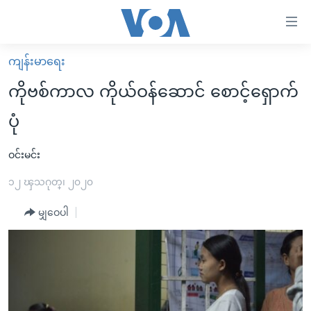
သုံး
ရ
လွယ်ကူ
ကျန်းမာရေး
မူလစာမျက်နှာ
စေ
ကိုဗစ်ကာလ ကိုယ်ဝန်ဆောင် စောင့်ရှောက်
မြန်မာ
သည့်
ပုံ
ကမ္ဘာ့သတင်းများ
Link
ဗွီဒီယို
နိုင်ငံတကာ
ဝင်းမင်း
များ
သတင်းလွတ်လပ်ခွင့်
အမေရိကန်
၁၂ ၾသဂုတ္၊ ၂၀၂၀
ပင်မ
ရပ်ဝန်းတခု လမ်းတခု အလွန်
တရုတ်
အကြောင်းအရာ
မျှဝေပါ
သို့
အင်္ဂလိပ်စာလေ့လာမယ်
အစ္စရေး-ပါလက်စတိုင်း
ကျော်
အပတ်စဉ်ကဏ္ဍများ
အမေရိကန်သုံးအီဒီယံ
ကြည့်
ရေဒီယိုနှင့်ရုပ်သံ အချက်အလက်များ
မကြေးမုံရဲ့ အင်္ဂလိပ်စာ
ရေဒီယို
ရန်
ပင်မ
ရေဒီယို/တီဗွီအစီအစဉ်
ရုပ်ရှင်ထဲက အင်္ဂလိပ်စာ
တီဗွီ