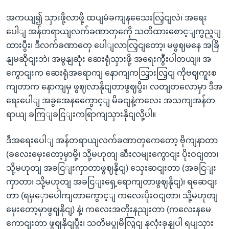
အကယျ၍ သှားဖို့လာဖို့ ထပျမံခကျနသေေးလြှငျလဲ၊ အရေး
ပေါျ အန်တရာယျလက်ခဏာတှကေို သတိထားစောင့ျကွည့ျ
ထားပွီး၊ ဒီလက်ခဏာတှေ ပေါျလာလြှငျတော့၊ မဖွဈမနေ အခြိ
နျမဆိုငျးဘဲ၊ အမွနျဆုံး ဆေးရုံသှားဖို့ အရေးကွီးပါတယျ။ အ
ကွောငျးက ဆေးရုံအရောကျ နောကျကသြှားလြှငျ ကိုဗဈကူးစ
ကျတာက နောကျမှ ဖွဈလာနိုငျတာဖွဈပွီး၊ လတျတလောမှာ ဒီအ
ရေးပေါျ အခွအေနကွေောင့ျ မိခငျနဲ့ကလေး အသကျအန်တ
ရာယျ ခကြျခငြျးကရြာကျသှားနိုငျလို့ပါ။
ဒီအရေးပေါျ အန်တရာယျလက်ခဏာတှကေတော့ ဗိုကျနာတာ
(ခလေးမှေးတော့မှာမို့၊ သို့မဟုတျ ဆီးလမျးကွောငျး ပိုးဝငျတာ၊
သို့မဟုတျ အခငြျးကှာတာဖွဈနိုငျ) သှေးဆငျးတာ (အခငြျး
ကှာတာ၊ သို့မဟုတျ အခငြျးရှေ့ရောကျတာဖွဈနိုငျ)၊ ရဆေငျး
တာ (ရမှှောပေါကျတာကွောင့ျ ကလေးပိုးဝငျတာ၊ သို့မဟုတျ
မှေးတော့မှာဖွဈနိုငျ) နဲ့၊ ကလေးအတိုးနညျးတာ (ကလေးနမေ
ကောငျးတာ ဖွဈနိုငျပွီး၊ သတိမပွုမိလြှငျ နှလုံးခုနျပါ ရပျသှား