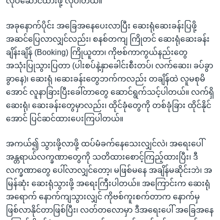
လုပ်ဆောင်ထားဖို့ လိုပါတယ်။
အခုနောက်ပိုင်း အခြေအနေပေးလာပြီး ဆေးရုံဆေးခန်းပြဖို့
အဆင်ပြေလာလျှင်လည်း၊ စနစ်တကျ ကြိုတင် ဆေးရုံဆေးခန်း
ချိန်းချိန် (Booking) ကြိုယူတာ၊ ကိုဗစ်ကာကွယ်နည်းတွေ
အသုံးပြုသွားပြတာ (ပါးစပ်နဲ့နှာခေါင်းစီးတပ်၊ လက်ဆေး၊ ခပ်ခွာ
ခွာနေ)၊ ဆေးရုံ ၊ဆေးခန်းတွေဘက်ကလည်း တချိန်ထဲ လူမစုမိ
အောင် လူနာခြားပြီးခေါ်တာတွေ ဆောင်ရွက်သင့်ပါတယ်။ လက်ရှိ
ဆေးရုံ၊ ဆေးခန်းတွေမှာလည်း၊ ထိုင်ခုံတွေကို တစ်ခုံခြား ထိုင်နိုင်
အောင် ပြင်ဆင်ထားပေးကြပါတယ်။
အကယ်၍ သွားဖို့လာဖို့ ထပ်မံခက်နေသေးလျှင်လဲ၊ အရေးပေါ်
အန္တရာယ်လက္ခဏာတွေကို သတိထားစောင့်ကြည့်ထားပြီး၊ ဒီ
လက္ခဏာတွေ ပေါ်လာလျှင်တော့၊ မဖြစ်မနေ အချိန်မဆိုင်းဘဲ၊ အ
မြန်ဆုံး ဆေးရုံသွားဖို့ အရေးကြီးပါတယ်။ အကြောင်းက ဆေးရုံ
အရောက် နောက်ကျသွားလျှင် ကိုဗစ်ကူးစက်တာက နောက်မှ
ဖြစ်လာနိုင်တာဖြစ်ပြီး၊ လတ်တလောမှာ ဒီအရေးပေါ် အခြေအနေ