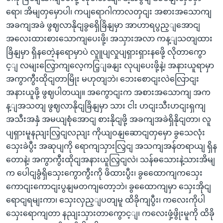
ရော၊ အိမျတှမှောပါ၊ ကပျရောဂါကာလတှငျး အစားအသောကျ
အခကျအခဲ ဖွဈလာနိုငျခွရှေိခြိနျမှာ အာဟာရပွည့ျအောငျ
အလေးထားစားသောကျပေးဖို့၊ အသှားအလာ ကန့ျသတျထား
ခြိနျမှာ ရှိနတေဲ့နရောမှာပဲ လူူပျလှုပျရှားရှားနဖေို့ လိုတာကွော
င့ျ လမျးလြှောကျလေ့ကငြ့ျခနျး လုပျပေးဖို့နဲ့၊ အနားယူရာမှာ
အကွာကွီးထိုငျတာမြိုး မဟုတျဘဲ၊ ဘေးစောငျးလဲလြောငျး
အနားယူဖို့ ဖွဈပါတယျ။ အကွောငျးက အစားအသောကျ အက
န့ျအသတျ ဖွဈလာနိုငျခြိနျမှာ သား ငါး ဟငျးသီးဟငျးရှကျ
အသီးအနှံ အမယျစုံအောငျ စားနိုငျဖို့ အခကျအခဲရှိနိုငျတာ၊ လူ
ပျရှားမူနညျးလြှငျလညျး ကိုယျဝနျဆောငျတှမှော ခွသေလုံး
သှေးခဲပွီး အဆုပျကို ရောကျသှားလြှငျ အသကျအန်တရာယျ ရှိန
တောနဲ့၊ အကွာကွီးထိုငျအနားယူလြှငျလဲ၊ သန်ဓသေားနဲ့သားအိမျ
က ပေါငျခွံရှိသှေးကွောကွီးကို ဖိထားပွီး၊ ခွထေောကျကသှေး
ကောငျးကောငျးပွနျမတကျတော့ဘဲ၊ ခွထေောကျမှာ သှေးအိုငျ
ရောငျရမျးကာ၊ သှေးလှည့ျပတျမူ ထိခိုကျပွီး၊ ကလေးကိုပါ
သှေးရောကျတာ နညျးသှားတာကွောင့ျ၊ ကလေးဖှံ့ဖွိုးမူကို ထိခို