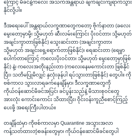
ကြောင့် မိခင်နဲ့ကလေး အသက်အန္တရာယ် ချက်ချင်းကျရာက်သွား
နိုင်လို့ပါ။
ဒီအရေးပေါ် အန္တရာယ်လက္ခဏာတွေကတော့ ဗိုက်နာတာ (ခလေး
မွေးတော့မှာမို့၊ သို့မဟုတ် ဆီးလမ်းကြောင်း ပိုးဝင်တာ၊ သို့မဟုတ်
အချင်းကွာတာဖြစ်နိုင်) သွေးဆင်းတာ (အချင်းကွာတာ၊
သို့မဟုတ် အချင်းရှေ့ရောက်တာဖြစ်နိုင်)၊ ရေဆင်းတာ (ရေမွှာ
ပေါက်တာကြောင့် ကလေးပိုးဝင်တာ၊ သို့မဟုတ် မွေးတော့မှာဖြစ်
နိုင်) နဲ့၊ ကလေးအတိုးနည်းတာ (ကလေးနေမကောင်းတာ ဖြစ်နိုင်
ပြီး၊ သတိမပြုမိလျှင် နှလုံးခုန်ပါ ရပ်သွားတာဖြစ်နိုင်) တွေပါ။ ကို
ဗစ်ကာလ သွားလာရခက်နေချိန်မှာ၊ ဒီလက္ခဏာတွေကို
ကိုယ်ဝန်ဆောင်မိခင်အပြင်၊ ခင်ပွန်းသည်နဲ့ မိသားစုဝင်တွေ
အားလုံး ကောင်းကောင်း သိထားပြီး၊ ဝိုင်းဝန်းကူညီစောင့်ကြည့်
ပေးဖို့ အရေးကြီးပါတယ်။
တချိန်ထဲမှာ ကိုဗစ်ကာလမှာ Quarantine အသွားအလာ
ကန့်သတ်ထားတဲ့စခန်းတွေမှာ၊ ကိုယ်ဝန်ဆောင်မိခင်တွေပါ