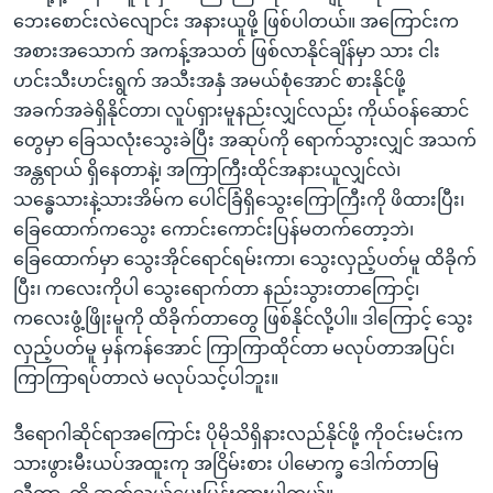
ဘေးစောင်းလဲလျောင်း အနားယူဖို့ ဖြစ်ပါတယ်။ အကြောင်းက
အစားအသောက် အကန့်အသတ် ဖြစ်လာနိုင်ချိန်မှာ သား ငါး
ဟင်းသီးဟင်းရွက် အသီးအနှံ အမယ်စုံအောင် စားနိုင်ဖို့
အခက်အခဲရှိနိုင်တာ၊ လူပ်ရှားမူနည်းလျှင်လည်း ကိုယ်ဝန်ဆောင်
တွေမှာ ခြေသလုံးသွေးခဲပြီး အဆုပ်ကို ရောက်သွားလျှင် အသက်
အန္တရာယ် ရှိနေတာနဲ့၊ အကြာကြီးထိုင်အနားယူလျှင်လဲ၊
သန္ဓေသားနဲ့သားအိမ်က ပေါင်ခြံရှိသွေးကြောကြီးကို ဖိထားပြီး၊
ခြေထောက်ကသွေး ကောင်းကောင်းပြန်မတက်တော့ဘဲ၊
ခြေထောက်မှာ သွေးအိုင်ရောင်ရမ်းကာ၊ သွေးလှည့်ပတ်မူ ထိခိုက်
ပြီး၊ ကလေးကိုပါ သွေးရောက်တာ နည်းသွားတာကြောင့်၊
ကလေးဖွံ့ဖြိုးမူကို ထိခိုက်တာတွေ ဖြစ်နိုင်လို့ပါ။ ဒါကြောင့် သွေး
လှည့်ပတ်မူ မှန်ကန်အောင် ကြာကြာထိုင်တာ မလုပ်တာအပြင်၊
ကြာကြာရပ်တာလဲ မလုပ်သင့်ပါဘူး။
ဒီရောဂါဆိုင်ရာအကြောင်း ပိုမိုသိရှိနားလည်နိုင်ဖို့ ကိုဝင်းမင်းက
သားဖွားမီးယပ်အထူးကု အငြိမ်းစား ပါမောက္ခ ဒေါက်တာမြ