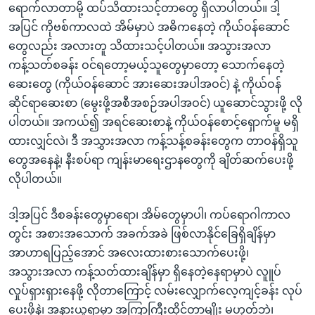
ရောက်လာတာမို့ ထပ်သိထားသင့်တာတွေ ရှိလာပါတယ်။ ဒါ့
အပြင် ကိုဗစ်ကာလထဲ အိမ်မှာပဲ အဓိကနေတဲ့ ကိုယ်ဝန်ဆောင်
တွေလည်း အလားတူ သိထားသင့်ပါတယ်။ အသွားအလာ
ကန့်သတ်စခန်း ဝင်ရတော့မယ့်သူတွေမှာတော့ သောက်နေတဲ့
ဆေးတွေ (ကိုယ်ဝန်ဆောင် အားဆေးအပါအဝင်) နဲ့ ကိုယ်ဝန်
ဆိုင်ရာဆေးစာ (မွေးဖို့အစီအစဉ်အပါအဝင်) ယူဆောင်သွားဖို့ လို
ပါတယ်။ အကယ်၍ အရင်ဆေးစာနဲ့ ကိုယ်ဝန်စောင့်ရှောက်မူ မရှိ
ထားလျှင်လဲ၊ ဒီ အသွှားအလာ ကန့်သန့်စခန်းတွေက တာဝန်ရှိသူ
တွေအနေနဲ့၊ နီးစပ်ရာ ကျန်းမာရေးဌာနတွေကို ချိတ်ဆက်ပေးဖို့
လိုပါတယ်။
ဒါ့အပြင် ဒီစခန်းတွေမှာရော၊ အိမ်တွေမှာပါ၊ ကပ်ရောဂါကာလ
တွင်း အစားအသောက် အခက်အခဲ ဖြစ်လာနိုင်ခြေရှိချိန်မှာ
အာဟာရပြည့်အောင် အလေးထားစားသောက်ပေးဖို့၊
အသွားအလာ ကန့်သတ်ထားချိန်မှာ ရှိနေတဲ့နေရာမှာပဲ လူူပ်
လှုပ်ရှားရှားနေဖို့ လိုတာကြောင့် လမ်းလျှောက်လေ့ကျင့်ခန်း လုပ်
ပေးဖို့နဲ့၊ အနားယူရာမှာ အကြာကြီးထိုင်တာမျိုး မဟုတ်ဘဲ၊