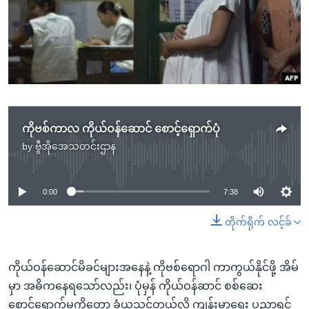
အ
သုတပဒေသာ အင်္ဂလိပ်စာ
ညွန်း
Learning English
စာမျက်နှာ
သို့
ဗွီအိုအေ လူမှုကွန်ယက်များ
ကျော်
ကြည့်
ရန်
ဘာသာစကားများ
ကိုဗစ်ကာလ ကိုယ်ဝန်ဆောင် စောင့်ရှောက်ပုံ
ရှာဖွေ
by
ဗွီအိုအေသတင်းဌာန
ရန်
No media source currently available
နေရာ
သို့
0:00
7:38
ကျော်
တိုက်ရိုက် လင့်ခ်
ရန်
ကိုယ်ဝန်ဆောင်မိခင်များအနေနဲ့ ကိုဗစ်ရောဂါ ကာကွယ်နိုင်ဖို့ အိမ်
မှာ အဓိကနေရသော်လည်း၊ ပုံမှန် ကိုယ်ဝန်ဆာင် စစ်ဆေး
စောင့်ရှောက်မူကိုတော့ ခံယူသင့်တယ်လို့ ကျန်းမာရေး ပညာရှင်