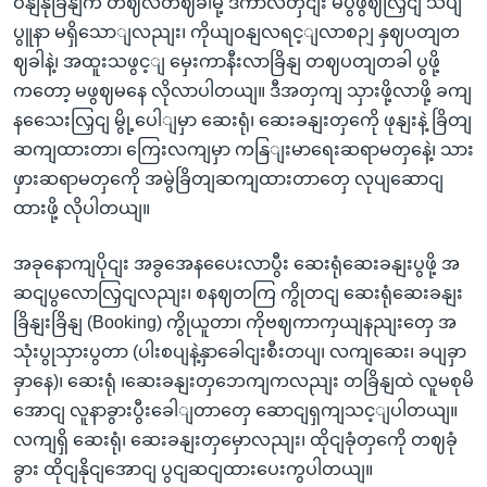
ဝနျနုခြိနျက တဈလတဈခါမို့ ဒီကာလတှငျး မပွဖွဈလြှငျ သိပျ
ပွူနာ မရှိသောျလညျး၊ ကိုယျဝနျလရင့ျလာစဉျ နှဈပတျတ
ဈခါနဲ့၊ အထူးသဖွင့ျ မှေးကာနီးလာခြိနျ တဈပတျတခါ ပွဖို့
ကတော့ မဖွဈမနေ လိုလာပါတယျ။ ဒီအတှကျ သှားဖို့လာဖို့ ခကျ
နသေေးလြှငျ မွို့ပေါျမှာ ဆေးရုံ၊ ဆေးခနျးတှကေို ဖုနျးနဲ့ ခြိတျ
ဆကျထားတာ၊ ကြေးလကျမှာ ကနြျးမာရေးဆရာမတှနေဲ့၊ သား
ဖှားဆရာမတှကေို အမွဲခြိတျဆကျထားတာတှေ လုပျဆောငျ
ထားဖို့ လိုပါတယျ။
အခုနောကျပိုငျး အခွအေနပေေးလာပွီး ဆေးရုံဆေးခနျးပွဖို့ အ
ဆငျပွလောလြှငျလညျး၊ စနဈတကြ ကွိုတငျ ဆေးရုံဆေးခနျး
ခြိနျးခြိနျ (Booking) ကွိုယူတာ၊ ကိုဗဈကာကှယျနညျးတှေ အ
သုံးပွုသှားပွတာ (ပါးစပျနဲ့နှာခေါငျးစီးတပျ၊ လကျဆေး၊ ခပျခှာ
ခှာနေ)၊ ဆေးရုံ ၊ဆေးခနျးတှဘေကျကလညျး တခြိနျထဲ လူမစုမိ
အောငျ လူနာခွားပွီးခေါျတာတှေ ဆောငျရှကျသင့ျပါတယျ။
လကျရှိ ဆေးရုံ၊ ဆေးခနျးတှမှောလညျး၊ ထိုငျခုံတှကေို တဈခုံ
ခွား ထိုငျနိုငျအောငျ ပွငျဆငျထားပေးကွပါတယျ။