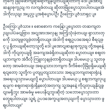
တှကေို ခြိုးဖောကျရာရောကျနိုငျတယျဆိုတာကို ဒေါျအောငျ
ဆနျးစုကွညျ က လကျခံတယျ ဆိုတာမြိုးပွောသှားပါတယျ။အဲ
ဒါကိုလညျး အပွည့ျအစုံပွောပါဦး ဦးကြောျဇံသာရှင့ျ။
ဦးကြောျဇံသာ။ ။ စောစောက ကနြောျပွောတာ တဆကျတ
ညျးပါပဲခငျဗြား၊ အငျအားအလှနျ အကြှံသုံးခဲ့တယျ၊ ရှာသားတှ
ကေို သတျဖွတျခဲ့တာရှိတယျ။ အဲဒါကို စဈဥပဒအေရပဲ စီရငျခှ
င့ျ ရှိတယျဆိုတော့သူတို့ ဒေါျအောငျဆနျးစုကွညျ တို့အနနေဲ့
ဒါကို ကိုငျတှယျဖို့ အခကျအခဲရှိတယျဆိုတာ ပွောတယျ။ စဈတ
ပျဘကျက အဲဒီလို ကြူးလှနျခဲ့တာရှိတယျ။ ဒါပမေယ့ျ သူတခု
တော့ အာမခံတယျ၊ အရပျသားဘကျက ဒီကိစ်စလိုမြိုးရှိမယျဆို
ရငျတော့ သူတို့က ပွတျပွတျသားသား အရပျဘကျတရားရုံးနဲ့
အရေးယူသှားမယျလို့ ပွောပါတယျ။ ဒါပမေယ့ျ စဈဘကျလုပျ
ရပျက စဈတရားရုံးရှိနတေဲ့အတှကျ သူ့အနနေဲ့ ကိုငျတှယျနိုငျခွ
ငျးမရှိဘူး အာမခံမှု မပေးနိုငျဘူးဆိုတဲ့ သဘောပွောသှားတာ
တှေ့ရပါတယျ။ သူ့ရဲ့ ဥပဒအေကွပျအတညျးကို ပွောသှားတာ ဖွ
ဈပါတယျ။”