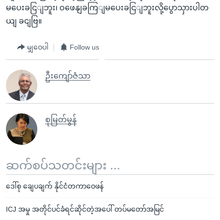
မပေးခငြျဘူး၊ ဝဖေနျခကြျမပေးခငြျဘူးလို့ပွောသှားပါတ
ယျ ခငျဗြ။
မျှဝေပါ
Follow us
ဦးကျော်ဇံသာ
စုမြတ်မွန်
ဆက်စပ်သတင်းများ ...
ဒေါ်စု ချေပချက် နိုင်ငံတကာဝေဖန်
ICJ အမှု အတိုင်ပင်ခံရင်ဆိုင်တဲ့အပေါ် တပ်မတော်အမြင်