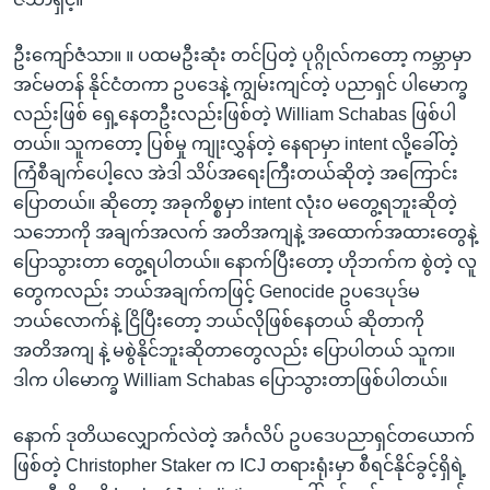
ဦးကျော်ဇံသာ။ ။ ပထမဦးဆုံး တင်ပြတဲ့ ပုဂ္ဂိုလ်ကတော့ ကမ္ဘာမှာ
အင်မတန် နိုင်ငံတကာ ဥပဒေနဲ့ ကျွမ်းကျင်တဲ့ ပညာရှင် ပါမောက္ခ
လည်းဖြစ် ရှေ့နေတဦးလည်းဖြစ်တဲ့ William Schabas ဖြစ်ပါ
တယ်။ သူကတော့ ပြစ်မှု ကျုးလွှန်တဲ့ နေရာမှာ intent လို့ခေါ်တဲ့
ကြံစီချက်ပေါ့လေ အဲဒါ သိပ်အရေးကြီးတယ်ဆိုတဲ့ အကြောင်း
ပြောတယ်။ ဆိုတော့ အခုကိစ္စမှာ intent လုံး၀ မတွေ့ရဘူးဆိုတဲ့
သဘောကို အချက်အလက် အတိအကျနဲ့ အထောက်အထားတွေနဲ့
ပြောသွားတာ တွေ့ရပါတယ်။ နောက်ပြီးတော့ ဟိုဘက်က စွဲတဲ့ လူ
တွေကလည်း ဘယ်အချက်ကဖြင့် Genocide ဥပဒေပုဒ်မ
ဘယ်လောက်နဲ့ ငြိပြီးတော့ ဘယ်လိုဖြစ်နေတယ် ဆိုတာကို
အတိအကျ နဲ့ မစွဲနိုင်ဘူးဆိုတာတွေလည်း ပြောပါတယ် သူက။
ဒါက ပါမောက္ခ William Schabas ပြောသွားတာဖြစ်ပါတယ်။
နောက် ဒုတိယလျှောက်လဲတဲ့ အင်္ဂလိပ် ဥပဒေပညာရှင်တယောက်
ဖြစ်တဲ့ Christopher Staker က ICJ တရားရုံးမှာ စီရင်နိုင်ခွင့်ရှိရဲ့