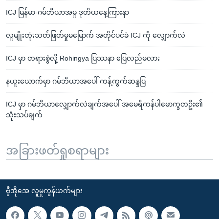
ICJ မြန်မာ-ဂမ်ဘီယာအမှု ဒုတိယနေ့ကြားနာ
လူမျိုးတုံးသတ်ဖြတ်မှုမမြောက် အတိုင်ပင်ခံ ICJ ကို လျှောက်လဲ
ICJ မှာ တရားစွဲလို့ Rohingya ပြဿနာ ပြေလည်မလား
နယူးယောက်မှာ ဂမ်ဘီယာအပေါ် ကန့်ကွက်ဆန္ဒပြ
ICJ မှာ ဂမ်ဘီယာလျှောက်လဲချက်အပေါ် အမေရိကန်ပါမောက္ခတဦး၏
သုံးသပ်ချက်
အခြားဖတ်ရှုစရာများ
ဗွီအိုအေ လူမှုကွန်ယက်များ