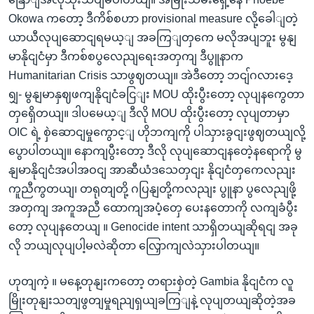
Okowa ကတော့ ဒီကိစ်စဟာ provisional measure လို့ခေါျတဲ့
ယာယီလုပျဆောငျရမယ့ျ အခကြျတှကေ မလိုအပျဘူး မွနျ
မာနိုငျငံမှာ ဒီကစ်စပွလေညျရေးအတှကျ ဒီပွူနာက
Humanitarian Crisis သာဖွဈတယျ။ အဲဒီတော့ ဘငျ်ဂလားဒေ့
ရျှ- မွနျမာနှဈဖကျနိုငျငံခငြျး MOU ထိုးပွီးတော့ လုပျနကွေတာ
တှရှေိတယျ။ ဒါပမေယ့ျ ဒီလို MOU ထိုးပွီးတော့ လုပျတာမှာ
OIC ရဲ့ စှဲဆောငျမှုကွောင့ျ ဟိုဘကျကို ပါသှားခွငျးဖွဈတယျလို့
ပွောပါတယျ။ နောကျပွီးတော့ ဒီလို လုပျဆောငျနတေဲ့နရောကို မွ
နျမာနိုငျငံအပါအဝငျ အာဆီယံဒသေတှငျး နိုငျငံတှကေလညျး
ကူညီကွတယျ၊ တရုတျတို့ ဂပြနျတို့ကလညျး ပွူနာ ပွလေညျဖို့
အတှကျ အကူအညီ ထောကျအပံ့တှေ ပေးနတောကို လကျခံပွီး
တော့ လုပျနတေယျ ။ Genocide intent သာရှိတယျဆိုရငျ အခု
လို ဘယျလုပျပါ့မလဲဆိုတာ လြှောကျလဲသှားပါတယျ။
ဟုတျကဲ့ ။ မနေ့တုနျးကတော့ တရားစှဲတဲ့ Gambia နိုငျငံက လူ
မြိုးတုနျးသတျဖွတျမှုရညျရှယျခကြျနဲ့ လုပျတယျဆိုတဲ့အခ