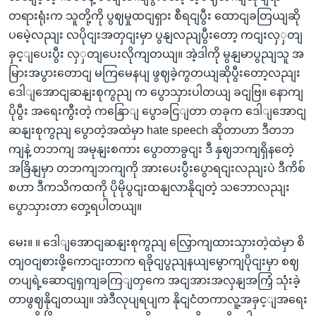
တရားရုံးက သူတို့ကို ပွဈမှုထငျရှား စီရငျပွီး ထောငျခတြယျဆို
ပမေဲ့လညျး လပိုငျးအတှငျးမှာ ပွနျလညျပွီးတော့ ကငျးလှှတျ
ခှင့ျပေးပွီး လှှတျပေးလိုကျတယျ။ အဲ့ဒါကို မွနျမာပွညျသူ အ
မြားအပွားတောငျ မကြမေနပျ ဖွဈခဲ့ကွတယျဆိုပွီးတော့လညျး
ဒေါျအောငျဆနျးစုကွညျ က ပွောသှားပါတယျ ခငျဗြ။ နောကျ
ပိုပွီး အရေးကွီးတဲ့ ကနြောျ ပွောခငြျတာ တခုက ဒေါျအောငျ
ဆနျးစုကွညျ ပွောတဲ့အထဲမှာ hate speech ဆိုတာဟာ ဒီတဘ
ကျနဲ့ တဘကျ အမုနျးစကား ပွောတာခွငျး ဒီ နှဈဘကျရှိနတေဲ့
အခြိနျမှာ တဘကျဘကျကို အားပေးပွီးပွောရငျးလညျးပဲ ဒီကိစ်
စဟာ ဒီကသိကထကို ပိုမိုပွငျးထနျလာနိုငျတဲ့ သဘောလညျး
ပွောသှားတာ တှေ့ရပါတယျ။
မေး။ ။ ဒေါျအောငျဆနျးစုကွညျ လြှောကျထားသှားတဲ့ထဲမှာ စိ
တျဝငျစားဖို့ကောငျးတာက ရခိုငျပွညျနယျမွောကျပိုငျးမှာ စဈ
တပျရဲ့ဆောငျရှကျခကြျတှကေ အငျအားအလှနျအကြှံ သုံးခဲ့
တာဖွဈနိုငျတယျ။ အဲဒီလုပျရပျက နိုငျငံတကာလူ့အခှင့ျအရေး