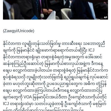
အ
သုတပဒေသာ အင်္ဂလိပ်စာ
ညွန်း
Learning English
စာမျက်နှာ
သို့
ဗွီအိုအေ လူမှုကွန်ယက်များ
ကျော်
(Zawgyi/Unicode)
ကြည့်
ရန်
နိုင်ငံတကာ လူမျိုးတုန်းသတ်ဖြတ်မှု တားဆီးရေး သဘောတူညီ
ဘာသာစကားများ
ရှာဖွေ
ချက်ကို မြန်မာနိုင်ငံ ချိုးဖောက်ရာရောက်တယ်ဆိုပြီး ICJ
ရန်
နိုင်ငံတကာတရားရုံးမှာ တရားစွဲခံရတဲ့အမှုအတွက် ဒေါ်အောင်
နေရာ
ဆန်းစုကြည်ဦးဆောင်တဲ့ မြန်မာကိုယ်စားလှယ်အဖွဲ့က ဒီကနေ့
သို့
ချေပ လျှောက်ထားခဲ့ပါတယ်။ တရားစွဲခံရတဲ့ မြန်မာနိုင်ငံဘက်က
ကျော်
စွပ်စွဲခံရသလို လူမျိုးတုံးသတ်ဖြတ်ဖို့ ရည်ရွယ်ချက်နဲ့ လုပ်ဆောင်
ရန်
ခဲ့တာ မဟုတ်ဘူးဆိုတာကို ဥပဒေပညာရှင်တွေက အဓိက တုံ့ပြန်
ချေပ လျှောက်ထားခဲ့ကြပါတယ်။ဒီကနေ့ လျှောက်ထားတင်ပြ
ချက်တွေကို VOA မြန်မာပိုင်းအယ်ဒီတာ ဦးကျော်ဇံသာကိုယ်တိုင်
ICJ တရားရုံးထဲမှာ သတင်းယူခဲ့တာမို့ ဦးကျော်ဇံသာကို မစုမြတ်
မွန်က တိုက်ရိုက်ဆက်သွယ်မေးမြန်းထားပါတယ်။