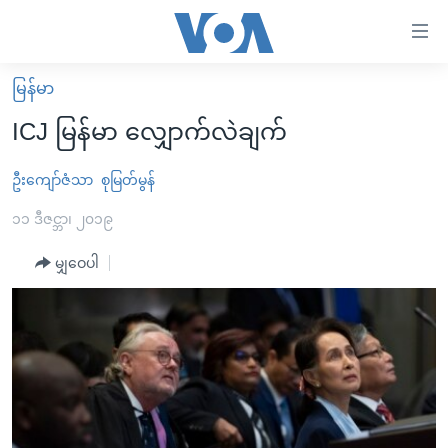
သုံး
ရ
လွယ်ကူ
မြန်မာ
မူလစာမျက်နှာ
စေ
ICJ မြန်မာ လျှောက်လဲချက်
မြန်မာ
သည့်
ကမ္ဘာ့သတင်းများ
ဦးကျော်ဇံသာ
စုမြတ်မွန်
Link
ဗွီဒီယို
နိုင်ငံတကာ
၁၁ ဒီဇင္ဘာ၊ ၂၀၁၉
များ
သတင်းလွတ်လပ်ခွင့်
အမေရိကန်
မျှဝေပါ
ပင်မ
ရပ်ဝန်းတခု လမ်းတခု အလွန်
တရုတ်
အကြောင်းအရာ
သို့
အင်္ဂလိပ်စာလေ့လာမယ်
အစ္စရေး-ပါလက်စတိုင်း
ကျော်
အပတ်စဉ်ကဏ္ဍများ
အမေရိကန်သုံးအီဒီယံ
ကြည့်
ရေဒီယိုနှင့်ရုပ်သံ အချက်အလက်များ
မကြေးမုံရဲ့ အင်္ဂလိပ်စာ
ရေဒီယို
ရန်
ပင်မ
ရေဒီယို/တီဗွီအစီအစဉ်
ရုပ်ရှင်ထဲက အင်္ဂလိပ်စာ
တီဗွီ