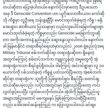
ပူးပေါင်းလာတာနဲ့ အဲ့ဒီမှာစပြီး လူမျိုးရေး ကစဉ့်ကလျား ဖြစ်ရ
တယ်ဆိုတာ ပြောခဲ့ပါတယ်။ နောက်ပိုင်းမှာတော့ ဒီဥပဒေဟာ
အခု ဒီ Genocide Convention ဟာ ယူဂိုဆလားဗီးယား၊ ကော်ဆို
ဘို ကိစ္စမှာ လူဦးရေ သန်းနဲ့ချီပြီး မောင်းထုတ်ခံခဲ့ရတဲ့ ကိစ္စ ၊ ခရို
အေးရှား၊ ဆာဗီးယား ပြဿနာမှာ လည်းလူပေါင်းမြောက်များစွာ
မောင်းထုတ်ခံခဲ့ရတဲ့ ကိစ္စမှာလည်း Genocide မမြောက်ဘူးဆို
တာ အကိုးအကားနဲ့ နည်းနည်း ဆွေးနွေးသွားပါတယ်။ နောက်တ
ခါ မြန်မာနိုင်ငံ တရားစီရင်ရေးထဲမှာလည်းပဲ ၂၀၀၈ ဖွဲ့စည်းပုံအရ
Military Tribunal စစ်ဘက်ဆိုင်ရာ တရားရုံးဆိုတာ ရှိနေတဲ့
အတွက်ကြောင့် စစ်တပ်ဘက်က ကျူးလွန်တဲ့ အမှုတွေကို အဲ့
တရားရုံးကသာ စီရင်ခွင့်ရှိတယ်။ ဒါကြောင့် အင်းဒင်ရွာမှာ လူ ၁၀
ယောက်ကို ပစ်သတ်ခဲ့တဲ့ ကိစ္စနဲ့ ပတ်သက်ပြီးတော့ အဲ့စစ်ဘက်
ဆိုင်ရာ တရားရုံးက သူတို့ကို ပြစ်မှုထင်ရှား စီရင်ပြီး ထောင်ချ
တယ်ဆိုပေမဲ့လည်း လပိုင်းအတွင်းမှာ ပြန်လည်ပြီးတော့ ကင်း
လွှတ်ခွင့်ပေးပြီး လွှတ်ပေးလိုက်တယ်။ အဲ့ဒါကို မြန်မာပြည်သူ
အများအပြားတောင် မကျေမနပ် ဖြစ်ခဲ့ကြတယ်ဆိုပြီးတော့
လည်း ဒေါ်အောင်ဆန်းစုကြည် က ပြောသွားပါတယ် ခင်ဗျ။