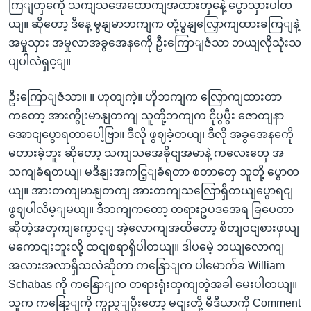
ကြျတှကေို သကျသအေထောကျအထားတှနေဲ့ ပွောသှားပါတ
ယျ။ ဆိုတော့ ဒီနေ့ မွနျမာဘကျက တုံ့ပွနျလြှောကျထားခကြျနဲ့
အမှုသှား အမှုလာအခွအေနကေို ဦးကြောျဇံသာ ဘယျလိုသုံးသ
ပျပါလဲရှင့ျ။
ဦးကြောျဇံသာ။ ။ ဟုတျကဲ့။ ဟိုဘကျက လြှောကျထားတာ
ကတော့ အားကွိုးမာနျတကျ သူတို့ဘကျက ငိုပွပွီး ဇောတျနာ
အောငျပွောရတာပေါ့ဗြာ။ ဒီလို ဖွဈခဲ့တယျ၊ ဒီလို အခွအေနကေို
မတားခဲ့ဘူး ဆိုတော့ သကျသအေခိုငျအမာနဲ့ ကလေးတှေ အ
သကျခံရတယျ၊ မဒိနျးအကငြ့ျခံရတာ စတာတှေ သူတို့ ပွောတ
ယျ။ အားတကျမာနျတကျ အားတကျသလြောရှိတယျပွောရငျ
ဖွဈပါလိမ့ျမယျ။ ဒီဘကျကတော့ တရားဥပဒအေရ ခြပေတာ
ဆိုတဲ့အတှကျကွောင့ျ အဲ့လောကျအထိတော့ စိတျဝငျစားဖှယျ
မကောငျးဘူးလို့ ထငျစရာရှိပါတယျ။ ဒါပမေဲ့ ဘယျလောကျ
အလားအလာရှိသလဲဆိုတာ ကနြောျက ပါမောက်ခ William
Schabas ကို ကနြောျက တရားရုံးထှကျတဲ့အခါ မေးပါတယျ။
သူက ကနြော့ျကို ကွည့ျပွီးတော့ မငျးတို့ မီဒီယာကို Comment