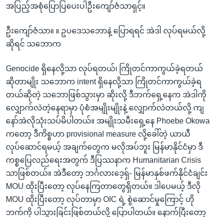
အပြည့်အစုံပြောပြပေးပါဦးကျော်ဇံသာရှင့်။
ဦးကျော်ဇံသာ။ ။ ဥပဒေသဘောနဲ့ ပြောရရင် အဲဒါ လုပ်ရမယ်လို့
ဆိုရင် သဘောက
Genocide ရှိနေလို့သာ လုပ်ရတယ်၊ ကြိုတင်ကာကွယ်ခဲ့ရတယ်
ဆိုတာမျိုး သဘောက intent ရှိနေလို့သာ ကြိုတင်ကာကွယ်ခဲ့ရ
တယ်ဆိုတဲ့ သဘောဖြစ်သွားမှာ ဆိုးလို့ ဒီဘက်ရှေ့နေက အဲဒါကို
လျှောက်လဲတဲ့နေရာမှာ ပုံစံအမျိုးမျိုးနဲ့ လျှောက်လဲတယ်လို့ ကျ
နော်အဲလိုသုံးသပ်မိပါတယ်။ အမျိုးသမီးရှေ့နေ Phoebe Okowa
ကတော့ ဒီကိစ္စဟာ provisional measure လို့ခေါ်တဲ့ ယာယီ
လုပ်ဆောင်ရမယ့် အချက်တွေက မလိုအပ်ဘူး မြန်မာနိုင်ငံမှာ ဒီ
ကစ္စပြေလည်ရေးအတွက် ဒီပြဿနာက Humanitarian Crisis
သာဖြစ်တယ်။ အဲဒီတော့ ဘင်္ဂလားဒေ့ရှ်- မြန်မာနှစ်ဖက်နိုင်ငံချင်း
MOU ထိုးပြီးတော့ လုပ်နေကြတာတွေရှိတယ်။ ဒါပေမယ့် ဒီလို
MOU ထိုးပြီးတော့ လုပ်တာမှာ OIC ရဲ့ စွဲဆောင်မှုကြောင့် ဟို
ဘက်ကို ပါသွားခြင်းဖြစ်တယ်လို့ ပြောပါတယ်။ နောက်ပြီးတော့