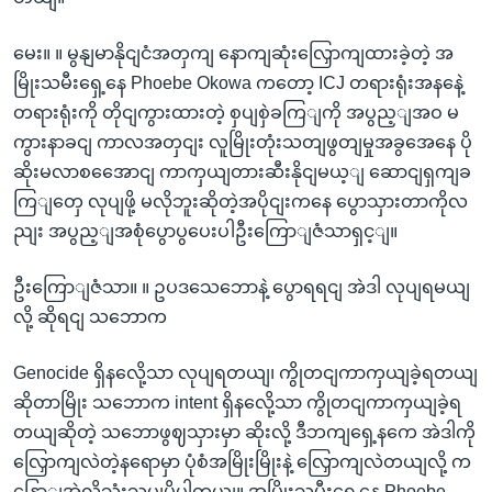
မေး။ ။ မွနျမာနိုငျငံအတှကျ နောကျဆုံးလြှောကျထားခဲ့တဲ့ အ
မြိုးသမီးရှေ့နေ Phoebe Okowa ကတော့ ICJ တရားရုံးအနနေဲ့
တရားရုံးကို တိုငျကွားထားတဲ့ စှပျစှဲခကြျကို အပွည့ျအဝ မ
ကွားနာခငျ ကာလအတှငျး လူမြိုးတုံးသတျဖွတျမှုအခွအေနေ ပို
ဆိုးမလာစအေောငျ ကာကှယျတားဆီးနိုငျမယ့ျ ဆောငျရှကျခ
ကြျတှေ လုပျဖို့ မလိုဘူးဆိုတဲ့အပိုငျးကနေ ပွောသှားတာကိုလ
ညျး အပွည့ျအစုံပွောပွပေးပါဦးကြောျဇံသာရှင့ျ။
ဦးကြောျဇံသာ။ ။ ဥပဒသေဘောနဲ့ ပွောရရငျ အဲဒါ လုပျရမယျ
လို့ ဆိုရငျ သဘောက
Genocide ရှိနလေို့သာ လုပျရတယျ၊ ကွိုတငျကာကှယျခဲ့ရတယျ
ဆိုတာမြိုး သဘောက intent ရှိနလေို့သာ ကွိုတငျကာကှယျခဲ့ရ
တယျဆိုတဲ့ သဘောဖွဈသှားမှာ ဆိုးလို့ ဒီဘကျရှေ့နကေ အဲဒါကို
လြှောကျလဲတဲ့နရောမှာ ပုံစံအမြိုးမြိုးနဲ့ လြှောကျလဲတယျလို့ က
နြောျအဲလိုသုံးသပျမိပါတယျ။ အမြိုးသမီးရှေ့နေ Phoebe