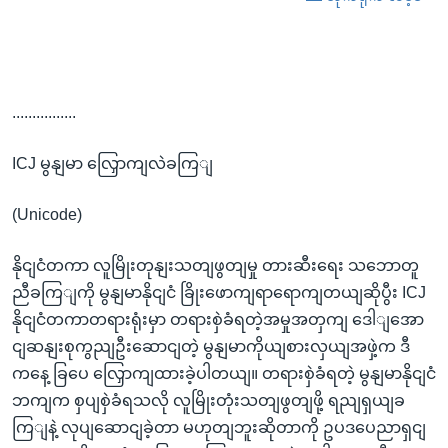
................
ICJ မွနျမာ လြှောကျလဲခကြျ
(Unicode)
နိုငျငံတကာ လူမြိုးတုနျးသတျဖွတျမှု တားဆီးရေး သဘောတူ
ညီခကြျကို မွနျမာနိုငျငံ ခြိုးဖောကျရာရောကျတယျဆိုပွီး ICJ
နိုငျငံတကာတရားရုံးမှာ တရားစှဲခံရတဲ့အမှုအတှကျ ဒေါျအော
ငျဆနျးစုကွညျဦးဆောငျတဲ့ မွနျမာကိုယျစားလှယျအဖှဲ့က ဒီ
ကနေ့ ခြပေ လြှောကျထားခဲ့ပါတယျ။ တရားစှဲခံရတဲ့ မွနျမာနိုငျငံ
ဘကျက စှပျစှဲခံရသလို လူမြိုးတုံးသတျဖွတျဖို့ ရညျရှယျခ
ကြျနဲ့ လုပျဆောငျခဲ့တာ မဟုတျဘူးဆိုတာကို ဥပဒပေညာရှငျ