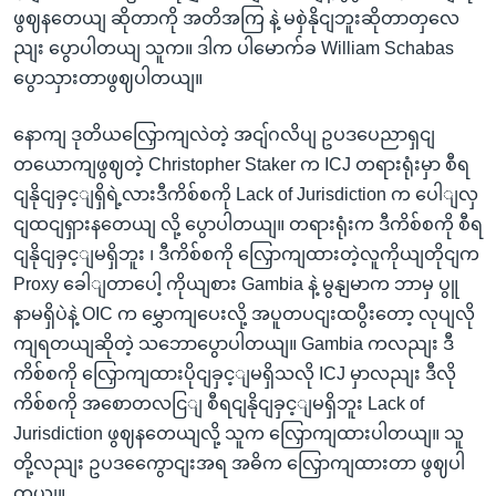
ဖွဈနတေယျ ဆိုတာကို အတိအကြ နဲ့ မစှဲနိုငျဘူးဆိုတာတှလေ
ညျး ပွောပါတယျ သူက။ ဒါက ပါမောက်ခ William Schabas
ပွောသှားတာဖွဈပါတယျ။
နောကျ ဒုတိယလြှောကျလဲတဲ့ အငျ်ဂလိပျ ဥပဒပေညာရှငျ
တယောကျဖွဈတဲ့ Christopher Staker က ICJ တရားရုံးမှာ စီရ
ငျနိုငျခှင့ျရှိရဲ့လားဒီကိစ်စကို Lack of Jurisdiction က ပေါျလှ
ငျထငျရှားနတေယျ လို့ ပွောပါတယျ။ တရားရုံးက ဒီကိစ်စကို စီရ
ငျနိုငျခှင့ျမရှိဘူး ၊ ဒီကိစ်စကို လြှောကျထားတဲ့လူကိုယျတိုငျက
Proxy ခေါျတာပေါ့ ကိုယျစား Gambia နဲ့ မွနျမာက ဘာမှ ပွူ
နာမရှိပဲနဲ့ OIC က မွှောကျပေးလို့ အပူတပငျးထပွီးတော့ လုပျလို
ကျရတယျဆိုတဲ့ သဘောပွောပါတယျ။ Gambia ကလညျး ဒီ
ကိစ်စကို လြှောကျထားပိုငျခှင့ျမရှိသလို ICJ မှာလညျး ဒီလို
ကိစ်စကို အစောတလငြျ စီရငျနိုငျခှင့ျမရှိဘူး Lack of
Jurisdiction ဖွဈနတေယျလို့ သူက လြှောကျထားပါတယျ။ သူ
တို့လညျး ဥပဒကွေောငျးအရ အဓိက လြှောကျထားတာ ဖွဈပါ
တယျ။