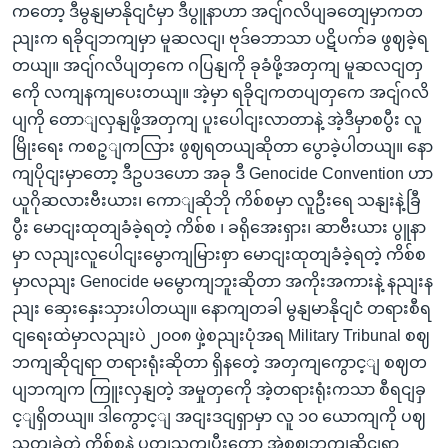
ကတော့ ဒီမွနျမာနိုငျငံမှာ ဒီပွူနာဟာ အငျ်ဂလိပျခတျေမှာကတ
ညျးက ရခိုငျဘကျမှာ မူဆလငျ၊ ဗုဒ်ဓဘာသာ ပဋိပက်ခ ဖွဈခဲ့ရ
တယျ။ အငျ်ဂလိပျတှကေ ဂပြနျကို ခုခံဖို့အတှကျ မူဆလငျတှ
ကေို လကျနကျပေးတယျ။ အဲ့မှာ ရခိုငျကတပျတှကေ အငျ်ဂလိ
ပျကို တောျလှနျဖို့အတှကျ ပူးပေါငျးလာတာနဲ့ အဲ့ဒီမှာစပွီး လူ
မြိုးရေး ကစဉ့ျကလြား ဖွဈရတယျဆိုတာ ပွောခဲ့ပါတယျ။ နော
ကျပိုငျးမှာတော့ ဒီဥပဒဟော အခု ဒီ Genocide Convention ဟာ
ယူဂိုဆလားဗီးယား၊ ကောျဆိုဘို ကိစ်စမှာ လူဦးရေ သနျးနဲ့ခြီ
ပွီး မောငျးထုတျခံခဲ့ရတဲ့ ကိစ်စ ၊ ခရိုအေးရှား၊ ဆာဗီးယား ပွူနာ
မှာ လညျးလူပေါငျးမွောကျမြားစှာ မောငျးထုတျခံခဲ့ရတဲ့ ကိစ်စ
မှာလညျး Genocide မမွောကျဘူးဆိုတာ အကိုးအကားနဲ့ နညျးန
ညျး ဆှေးနှေးသှားပါတယျ။ နောကျတခါ မွနျမာနိုငျငံ တရားစီရ
ငျရေးထဲမှာလညျးပဲ ၂၀၀၈ ဖှဲ့စညျးပုံအရ Military Tribunal စဈ
ဘကျဆိုငျရာ တရားရုံးဆိုတာ ရှိနတေဲ့ အတှကျကွောင့ျ စဈတ
ပျဘကျက ကြူးလှနျတဲ့ အမှုတှကေို အဲ့တရားရုံးကသာ စီရငျခှ
င့ျရှိတယျ။ ဒါကွောင့ျ အငျးဒငျရှာမှာ လူ ၁၀ ယောကျကို ပဈ
သတျခဲ့တဲ့ ကိစ်စနဲ့ ပတျသကျပွီးတော့ အဲ့စဈဘကျဆိုငျရာ