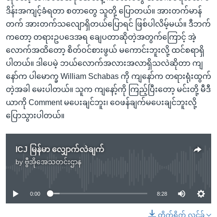
ဒိန်းအကျင့်ခံရတာ စတာတွေ သူတို့ ပြောတယ်။ အားတက်မာန်
တက် အားတက်သလျောရှိတယ်ပြောရင် ဖြစ်ပါလိမ့်မယ်။ ဒီဘက်
ကတော့ တရားဥပဒေအရ ချေပတာဆိုတဲ့အတွက်ကြောင့် အဲ့
လောက်အထိတော့ စိတ်ဝင်စားဖွယ် မကောင်းဘူးလို့ ထင်စရာရှိ
ပါတယ်။ ဒါပေမဲ့ ဘယ်လောက်အလားအလာရှိသလဲဆိုတာ ကျ
နော်က ပါမောက္ခ William Schabas ကို ကျနော်က တရားရုံးထွက်
တဲ့အခါ မေးပါတယ်။ သူက ကျနော့်ကို ကြည့်ပြီးတော့ မင်းတို့ မီဒီ
ယာကို Comment မပေးချင်ဘူး၊ ဝေဖန်ချက်မပေးချင်ဘူးလို့
ပြောသွားပါတယ်။
ICJ မြန်မာ လျှောက်လဲချက်
by
ဗွီအိုအေသတင်းဌာန
No media source currently available
0:00
8:28
တိုက်ရိုက် လင့်ခ်