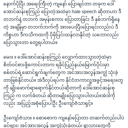
နောက်ပိုပြီး အရေးကြီးတဲ့ ကျနော် ပြောချင်တာ တခုက ဒေါ်
အောင်ဆန်းစုကြည် ပြောတဲ့အထဲမှာ hate speech ဆိုတာဟာ ဒီ
တဘက်နဲ့ တဘက် အမုန်းစကား ပြောတာခြင်း ဒီ နှစ်ဘက်ရှိနေ
တဲ့ အချိန်မှာ တဘက်ဘက်ကို အားပေးပြီးပြောရင်းလည်းပဲ ဒီ
ကိစ္စဟာ ဒီကသိကထကို ပိုမိုပြင်းထန်လာနိုင်တဲ့ သဘောလည်း
ပြောသွားတာ တွေ့ရပါတယ်။
မေး။ ။ ဒေါ်အောင်ဆန်းစုကြည် လျှောက်ထားသွားတဲ့ထဲမှာ
စိတ်ဝင်စားဖို့ကောင်းတာက ရခိုင်ပြည်နယ်မြောက်ပိုင်းမှာ
စစ်တပ်ရဲ့ဆောင်ရွက်ချက်တွေက အင်အားအလွန်အကျွံ သုံးခဲ့
တာဖြစ်နိုင်တယ်။ အဲဒီလုပ်ရပ်က နိုင်ငံတကာလူ့အခွင့်အရေးတွေ
ကို ချိုးဖောက်ရာရောက်နိုင်တယ်ဆိုတာကို ဒေါ်အောင်ဆန်းစု
ကြည် က လက်ခံတယ် ဆိုတာမျိုးပြောသွားပါတယ်။အဲဒါကို
လည်း အပြည့်အစုံပြောပါဦး ဦးကျော်ဇံသာရှင့်။
ဦးကျော်ဇံသာ။ ။ စောစောက ကျနော်ပြောတာ တဆက်တည်းပါပဲ
ခင်ဗျား၊ အင်အားအလွန် အကျွံသုံးခဲ့တယ်၊ ရွာသားတွေကို