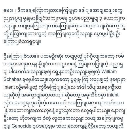
မေး။ ။ ဒီကနေ့ လြှောကျထားခကြျမှာ ဒေါျအောငျဆနျးစုကွ
ညျအပွငျ မွနျမာနိုငျငံဘကျကနေ ဥပဒပေညာရှငျ ၃ ယောကျက
လညျး တငျပွလြှောကျထားခကြျတှေ ပေးကွတယျဆိုတော့ သူ
တို့ လြှောကျထားကွတဲ့ အခကြျတှကေိုလညျး ပွောပွပါဦး ဦး
ကြောျဇံသာရှင့ျ။
ဦးကြောျဇံသာ။ ။ ပထမဦးဆုံး တငျပွတဲ့ ပုဂ်ဂိုလျကတော့ ကမ်
ဘာမှာအငျမတနျ နိုငျငံတကာ ဥပဒနေဲ့ ကြှမျးကငြျတဲ့ ပညာရှ
ငျ ပါမောက်ခ လညျးဖွဈ ရှေ့နတေဦးလညျးဖွဈတဲ့ William
Schabas ဖွဈပါတယျ။ သူကတော့ ပွဈမှု ကြုးလှှနျတဲ့ နရောမှာ
intent လို့ခေါျတဲ့ ကွံစီခကြျပေါ့လေ အဲဒါ သိပျအရေးကွီးတ
ယျဆိုတဲ့ အကွောငျးပွောတယျ။ ဆိုတော့ အခုကိစ်စမှာ intent
လုံး၀ မတှေ့ရဘူးဆိုတဲ့သဘောကို အခကြျအလကျ အတိအက
နြဲ့ အထောကျအထားတှနေဲ့ ပွောသှားတာ တှေ့ရပါတယျ။ နောကျ
ပွီးတော့ ဟိုဘကျက စှဲတဲ့ လူတှကေလညျး ဘယျအခကြျကဖွ
င့ျ Genocide ဥပဒပေုဒျမ ဘယျလောကျနဲ့ ငွိပွီးတော့ ဘယျလို