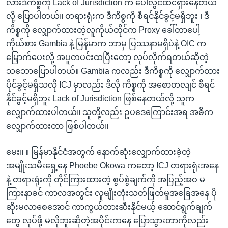
လားဒီကိစ္စကို Lack of Jurisdiction က ပေါ်လွင်ထင်ရှားနေတယ်
လို့ ပြောပါတယ်။ တရားရုံးက ဒီကိစ္စကို စီရင်နိုင်ခွင့်မရှိဘူး ၊ ဒီ
ကိစ္စကို လျှောက်ထားတဲ့လူကိုယ်တိုင်က Proxy ခေါ်တာပေါ့
ကိုယ်စား Gambia နဲ့ မြန်မာက ဘာမှ ပြဿနာမရှိပဲနဲ့ OIC က
မြှောက်ပေးလို့ အပူတပင်းထပြီးတော့ လုပ်လိုက်ရတယ်ဆိုတဲ့
သဘောပြောပါတယ်။ Gambia ကလည်း ဒီကိစ္စကို လျှောက်ထား
ပိုင်ခွင့်မရှိသလို ICJ မှာလည်း ဒီလို ကိစ္စကို အစောတလျင် စီရင်
နိုင်ခွင့်မရှိဘူး Lack of Jurisdiction ဖြစ်နေတယ်လို့ သူက
လျှောက်ထားပါတယ်။ သူတို့လည်း ဥပဒေကြောင်းအရ အဓိက
လျှောက်ထားတာ ဖြစ်ပါတယ်။
မေး။ ။ မြန်မာနိုင်ငံအတွက် နောက်ဆုံးလျှောက်ထားခဲ့တဲ့
အမျိုးသမီးရှေ့နေ Phoebe Okowa ကတော့ ICJ တရားရုံးအနေ
နဲ့ တရားရုံးကို တိုင်ကြားထားတဲ့ စွပ်စွဲချက်ကို အပြည့်အဝ မ
ကြားနာခင် ကာလအတွင်း လူမျိုးတုံးသတ်ဖြတ်မှုအခြေအနေ ပို
ဆိုးမလာစေအောင် ကာကွယ်တားဆီးနိုင်မယ့် ဆောင်ရွက်ချက်
တွေ လုပ်ဖို့ မလိုဘူးဆိုတဲ့အပိုင်းကနေ ပြောသွားတာကိုလည်း