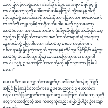
သတ်ဖြတ်ခဲ့တာရှိတယ်။ အဲဒါကို စစ်ဥပဒေအရပဲ စီရင်ခွင့် ရှိ
တယ်ဆိုတော့သူတို့ ဒေါ်အောင်ဆန်းစုကြည် တို့အနေနဲ့ ဒါကို
ကိုင်တွယ်ဖို့ အခက်အခဲရှိတယ်ဆိုတာ ပြောတယ်။ စစ်တပ်ဘက်
က အဲဒီလို ကျူးလွန်ခဲ့တာရှိတယ်။ ဒါပေမယ့် သူတခုတော့
အာမခံတယ်၊ အရပ်သားဘက်က ဒီကိစ္စလိုမျိုးရှိမယ်ဆိုရင်တော့
သူတို့က ပြတ်ပြတ်သားသား အရပ်ဘက်တရားရုံးနဲ့ အရေးယူ
သွားမယ်လို့ ပြောပါတယ်။ ဒါပေမယ့် စစ်ဘက်လုပ်ရပ်က
စစ်တရားရုံးရှိနေတဲ့အတွက် သူ့အနေနဲ့ ကိုင်တွယ်နိုင်ခြင်းမရှိဘူး
အာမခံမှု မပေးနိုင်ဘူးဆိုတဲ့ သဘောပြောသွားတာ တွေ့ရပါ
တယ်။ သူ့ရဲ့ ဥပဒေအကြပ်အတည်းကို ပြောသွားတာ ဖြစ်ပါ
တယ်။”
မေး။ ။ ဒီကနေ့ လျှောက်ထားချက်မှာ ဒေါ်အောင်ဆန်းစုကြည်
အပြင် မြန်မာနိုင်ငံဘက်ကနေ ဥပဒေပညာရှင် ၃ ယောက်က
လည်း တင်ပြလျှောက်ထားချက်တွေ ပေးကြတယ်ဆိုတော့ သူတို့
လျှောက်ထားကြတဲ့ အချက်တွေကိုလည်း ပြောပြပါဦး ဦးကျော်
ဇံသာရှင့်။