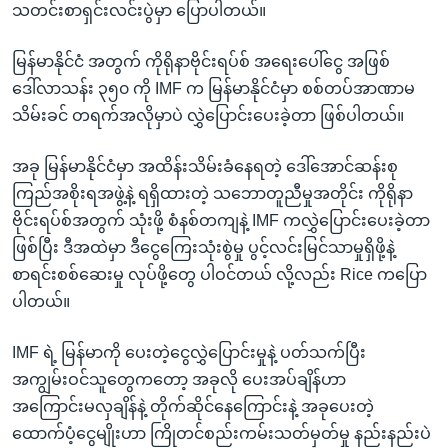
သတင်းစာရှင်းလင်းပွဲမှာ ပြောပါတယ်။
မြန်မာနိုင်ငံ အတွက် ကိုရိုနာဗိုင်းရပ်စ် အရေးပေါ်ငွေ အဖြစ်
ဒေါ်လာသန်း ၃၅၀ ကို IMF က မြန်မာနိုင်ငံမှာ စစ်တပ်အာဏာမ
သိမ်းခင် တရက်အလိုမှာပဲ လွှဲပြောင်းပေးခဲ့တာ ဖြစ်ပါတယ်။
အခု မြန်မာနိုင်ငံမှာ အထိန်းသိမ်းခံနေရတဲ့ ဒေါ်အောင်ဆန်းစု
ကြည်အစိုးရအဖွဲ့နဲ့ ရရှိထားတဲ့ သဘောတူညီမှုအတိုင်း ကိုရိုနာ
ဗိုင်းရပ်စ်အတွက် သုံးဖို့ စံနစ်တကျနဲ့ IMF ကလွှဲပြောင်းပေးခဲ့တာ
ဖြစ်ပြီး ဒီအထဲမှာ ဒီငွေကြေးသုံးစွဲမှု ပွင့်လင်းမြင်သာမှုရှိဖို့နဲ့
စာရင်းစစ်ဆေးမှု လုပ်ဖို့တွေ ပါဝင်တယ် လို့လည်း Rice ကပြော
ပါတယ်။
IMF ရဲ့ မြန်မာကို ပေးတဲ့ငွေလွှဲပြောင်းမှုနဲ့ ပတ်သက်ပြီး
အကျွမ်းဝင်သူတွေကတော့ အခုလို ပေးအပ်ချိန်ဟာ
အကြောင်းမလှချိန်နဲ့ တိုက်ဆိုင်နေကြောင်းနဲ့ အခုပေးတဲ့
ထောက်ပံ့ငွေမျိုးဟာ ကြိုတင်စည်းကမ်းသတ်မှတ်မှု နည်းနည်းပဲ