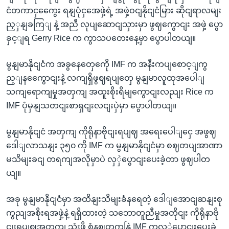
ငံတကာငှကွေေး ရနျပုံငှအေဖှဲ့ရဲ့ အဖှဲ့ဝငျနိုငျငံမြား ဆိုငျရာလမျး
ညှှနျခကြျ နဲ့ အညီ လုပျဆောငျသှားမှာ ဖွဈကွောငျး အဖှဲ့ ပွော
ခှင့ျရ Gerry Rice က ကွာသပတေးနေ့မှာ ပွောပါတယျ။
မွနျမာနိုငျငံက အခွနေတှေကေို IMF က အနီးကပျစောင့ျကွ
ည့ျနကွေောငျးနဲ့ လကျရှိဖွဈရပျတှေ မွနျမာလူထုအပေါျ
သကျရောကျမှုအတှကျ အထူးစိုးရိမျကွောငျးလညျး Rice က
IMF ပုံမှနျသတငျးစာရှငျးလငျးပှဲမှာ ပွောပါတယျ။
မွနျမာနိုငျငံ အတှကျ ကိုရိုနာဗိုငျးရပျဈ အရေးပေါျငှေ အဖွဈ
ဒေါျလာသနျး ၃၅၀ ကို IMF က မွနျမာနိုငျငံမှာ စဈတပျအာဏာ
မသိမျးခငျ တရကျအလိုမှာပဲ လှှဲပွောငျးပေးခဲ့တာ ဖွဈပါတ
ယျ။
အခု မွနျမာနိုငျငံမှာ အထိနျးသိမျးခံနရေတဲ့ ဒေါျအောငျဆနျးစု
ကွညျအစိုးရအဖှဲ့နဲ့ ရရှိထားတဲ့ သဘောတူညီမှုအတိုငျး ကိုရိုနာဗို
ငျးရပျဈအတှကျ သုံးဖို့ စံနဈတကနြဲ့ IMF ကလှှဲပွောငျးပေးခဲ့