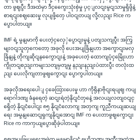
တာ ဖွဈပွီး ဒီအထဲမှာ ဒီငှကွေေးသုံးစှဲမှု ပှင့ျလငျးမွငျသာမှုရှိဖို့နဲ့
စာရငျးစဈဆေးမှု လုပျဖို့တှေ ပါဝငျတယျ လို့လညျး Rice က
ပွောပါတယျ။
IMF ရဲ့ မွနျမာကို ပေးတဲ့ငှလှေှဲပွောငျးမှုနဲ့ ပတျသကျပွီး အကြှ
မျးဝငျသူတှကေတော့ အခုလို ပေးအပျခြိနျဟာ အကွောငျးမလှ
ခြိနျနဲ့ တိုကျဆိုငျနကွေောငျးနဲ့ အခုပေးတဲ့ ထောကျပံ့ငှမြေိုးဟာ
ကွိုတငျစညျးကမျးသတျမှတျမှု နညျးနညျးပဲထားပွီး တလုံးထ
ညျး ပေးလိုကျတာဖွဈကွောငျး ပွောကွပါတယျ။
အခုလိုအရေးပေါျ ငှခေထြားပေးမှု ဟာ ကိုရိုနာဗိုငျးရပျဈ ကပျ
ရောဂါဒဏျ ခံနရေတဲ့ ဆငျးရဲတဲ့နိုငျငံတှနေဲ့ အလယျလတျဝငျငှ
ရှေိတဲ့ နိုငျငံပေါငျး ၈၅ နိုငျငံလောကျ အတှကျ ကူညီကယျဆယျ
ရေး အမွနျဆောငျရှကျနိုငျအောငျ IMF က ပေးတာဖွဈကွောငျး
Rice က ကာကှယျပွောဆိုခဲ့ပါတယျ။
စဈအုပျခြုပျရေးအဖှဲ့က မွနျမာနိုငျငံ ဗဟိုဘဏျ အကွီးအကဲအ