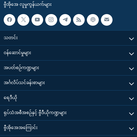
ဗွီအိုအေ လူမှုကွန်ယက်များ
သတင်း
၀န်ဆောင်မှုများ
အပတ်စဉ်ကဏ္ဍများ
အင်္ဂလိပ်သင်ခန်းစာများ
ရေဒီယို
ရုပ်သံအစီအစဉ်နှင့် ဗွီဒီယိုကဏ္ဍများ
ဗွီအိုအေအကြောင်း