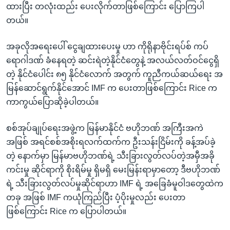
ထားပြီး တလုံးထည်း ပေးလိုက်တာဖြစ်ကြောင်း ပြောကြပါ
တယ်။
အခုလိုအရေးပေါ် ငွေချထားပေးမှု ဟာ ကိုရိုနာဗိုင်းရပ်စ် ကပ်
ရောဂါဒဏ် ခံနေရတဲ့ ဆင်းရဲတဲ့နိုင်ငံတွေနဲ့ အလယ်လတ်ဝင်ငွေရှိ
တဲ့ နိုင်ငံပေါင်း ၈၅ နိုင်ငံလောက် အတွက် ကူညီကယ်ဆယ်ရေး အ
မြန်ဆောင်ရွက်နိုင်အောင် IMF က ပေးတာဖြစ်ကြောင်း Rice က
ကာကွယ်ပြောဆိုခဲ့ပါတယ်။
စစ်အုပ်ချုပ်ရေးအဖွဲ့က မြန်မာနိုင်ငံ ဗဟိုဘဏ် အကြီးအကဲ
အဖြစ် အရင်စစ်အစိုးရလက်ထက်က ဦးသန်းငြိမ်းကို ခန့်အပ်ခဲ့
တဲ့ နောက်မှာ မြန်မာဗဟိုဘဏ်ရဲ့ သီးခြားလွတ်လပ်တဲ့အမှီအခို
ကင်းမှု ဆိုင်ရာကို စိုးရိမ်မှု ရှိမရှိ မေးမြန်းရာမှာတော့ ဒီဗဟိုဘဏ်
ရဲ့ သီးခြားလွတ်လပ်မှုဆိုင်ရာဟာ IMF ရဲ့ အခြေခံမူဝါဒတွေထဲက
တခု အဖြစ် IMF ကယုံကြည်ပြီး ပံ့ပိုးမှုလည်း ပေးတာ
ဖြစ်ကြောင်း Rice က ပြောပါတယ်။