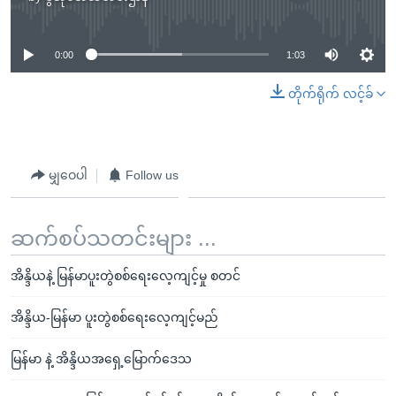
No media source currently available
0:00
1:03
တိုက်ရိုက် လင့်ခ်
မျှဝေပါ
Follow us
ဆက်စပ်သတင်းများ ...
အိန္ဒိယနဲ့ မြန်မာပူးတွဲစစ်ရေးလေ့ကျင့်မှု စတင်
အိန္ဒိယ-မြန်မာ ပူးတွဲစစ်ရေးလေ့ကျင့်မည်
မြန်မာ နဲ့ အိန္ဒိယအရှေ့မြောက်ဒေသ