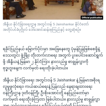
အ
သုတပဒေသာ အင်္ဂလိပ်စာ
ညွန်း
Learning English
စာမျက်နှာ
သို့
ဗွီအိုအေ လူမှုကွန်ယက်များ
အိန္ဒိယ နိုင်ငံခြားရေးဌာန အတွင်းဝန် S Jainshankar နိုင်ငံတော်
ကျော်
အတိုင်ပင်ခံပုဂ္ဂိုလ် ဒေါ်အောင်ဆန်းစုကြည်နှင့် တွေ့ဆုံစဉ်။
ကြည့်
ရန်
ဘာသာစကားများ
ရှာဖွေ
ရခိုင်ပြည်နယ် မြောက်ပိုင်းမှာ အခြေနေတွေ ပုံမှန်ပြန်ဖြစ်စေဖို့နဲ့
ရန်
ဒေသတွင်း ဖွံ့ဖြိုး တိုးတက်လာရေး အတွက် ပူးပေါင်းဆောင်ရွက်
နေရာ
ဖို့ အိန္ဒိယနဲ့ မြန်မာ ၂ နိုင်ငံကြား နားလည်မှု စာချွန်လွှာကို
သို့
ဗုဒ္ဓဟူးနေ့က လက်မှတ် ရေးထိုးခဲ့ပါတယ်။
ကျော်
ရန်
အိန္ဒိယ နိုင်ငံခြားရေး အတွင်းဝန် S Jaishankar နဲ့ မြန်မာအစိုးရ
လူမှုဖူလုံရေး၊ ကယ်ဆယ်ရေးနဲ့ ပြန်လည် နေရာချထားရေး
ဝန်ကြီးဌာန ဒုတိဝန်ကြီး ဦးစိုးအောင်တို့ နေပြည်တော်မှာ
လက်မှတ် ရေးထိုးခဲ့ကြတာ ဖြစ်ပါတယ်။ နားလည်မှု စာချွန်လွှာ
အရ ဘင်္ဂလားဒေ့ရှ်ကနေ ရခိုင်ပြည်နယ်ထဲကို ပြန်လာမယ့်