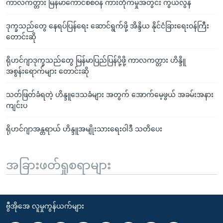
ကာလကတ္တား မြန်မာကောင်စစ်ဝန် ကားတိုက်မှုအတွင်း ကွယ်လွန်
ဒုက္ခသည်တွေ နေရပ်ပြန်ရေး ဆောင်ရွက်ဖို့ အိန္ဒိယ နိုင်ငံခြားရေးဝန်ကြီး
တောင်းဆို
ရိုဟင်ဂျာဒုက္ခသည်တွေ မြန်မာပြည်ပြန်ပို့ဖို့ ကာလကတ္တား ဟိန္ဒိူ
အစွန်းရောက်များ တောင်းဆို
သတ်ဖြတ်ခံရတဲ့ ဟိန္ဒူဒေသခံများ အတွက် အောက်မေ့ဖွယ် အခမ်းအနား
ကျင်းပ
ရိုဟင်ဂျာအန္တရာယ် ဟိန္ဒူအမျိုးသားရေးဝါဒီ သတိပေး
အခြားဖတ်ရှုစရာများ
ဗွီအိုအေ လူမှုကွန်ယက်များ