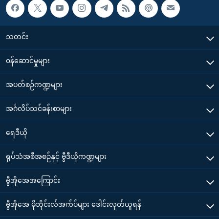
သတင်း
၀န်ဆောင်မှုများ
အပတ်စဉ်ကဏ္ဍများ
အင်္ဂလိပ်သင်ခန်းစာများ
ရေဒီယို
ရုပ်သံအစီအစဉ်နှင့် ဗွီဒီယိုကဏ္ဍများ
ဗွီအိုအေအကြောင်း
ဗွီအိုအေ မိုဘိုင်းလ်အက်ပ်များ ဒေါင်းလုတ်ယူရန်