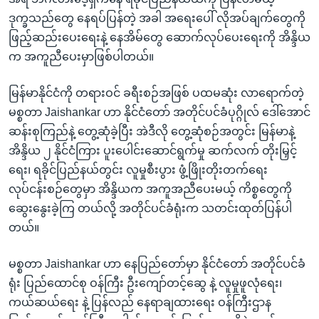
ဒုက္ခသည်တွေ နေရပ်ပြန်တဲ့ အခါ အရေးပေါ် လိုအပ်ချက်တွေကို
ဖြည့်ဆည်းပေးရေးနဲ့ နေအိမ်တွေ ဆောက်လုပ်ပေးရေးကို အိန္ဒိယ
က အကူညီပေးမှာဖြစ်ပါတယ်။
မြန်မာနိုင်ငံကို တရားဝင် ခရီးစဉ်အဖြစ် ပထမဆုံး လာရောက်တဲ့
မစ္စတာ Jaishankar ဟာ နိုင်ငံတော် အတိုင်ပင်ခံပုဂ္ဂိုလ် ဒေါ်အောင်
ဆန်းစုကြည်နဲ့ တွေ့ဆုံခဲ့ပြီး အဲဒီလို တွေ့ဆုံစဉ်အတွင်း မြန်မာနဲ့
အိန္ဒိယ ၂ နိုင်ငံကြား ပူးပေါင်းဆောင်ရွက်မှု ဆက်လက် တိုးမြှင့်
ရေး၊ ရခိုင်ပြည်နယ်တွင်း လူမှုစီးပွား ဖွံ့ဖြိုးတိုးတက်ရေး
လုပ်ငန်းစဉ်တွေမှာ အိန္ဒိယက အကူအညီပေးမယ့် ကိစ္စတွေကို
ဆွေးနွေးခဲ့ကြ တယ်လို့ အတိုင်ပင်ခံရုံးက သတင်းထုတ်ပြန်ပါ
တယ်။
မစ္စတာ Jaishankar ဟာ နေပြည်တော်မှာ နိုင်ငံတော် အတိုင်ပင်ခံ
ရုံး ပြည်ထောင်စု ဝန်ကြီး ဦးကျော်တင့်ဆွေ နဲ့ လူမှုဖူလုံရေး၊
ကယ်ဆယ်ရေး နဲ့ ပြန်လည် နေရာချထားရေး ဝန်ကြီးဌာန