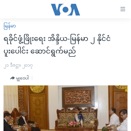
သုံး
ရ
လွယ်ကူ
မြန်မာ
မူလစာမျက်နှာ
စေ
ရခိုင်ဖွံ့ဖြိုးရေး အိန္ဒိယ-မြန်မာ ၂ နိုင်ငံ
မြန်မာ
သည့်
ပူးပေါင်း ဆောင်ရွက်မည်
ကမ္ဘာ့သတင်းများ
Link
ဗွီဒီယို
နိုင်ငံတကာ
၂၁ ဒီဇင္ဘာ၊ ၂၀၁၇
များ
သတင်းလွတ်လပ်ခွင့်
အမေရိကန်
ပင်မ
မျှဝေပါ
ရပ်ဝန်းတခု လမ်းတခု အလွန်
တရုတ်
အကြောင်းအရာ
သို့
အင်္ဂလိပ်စာလေ့လာမယ်
အစ္စရေး-ပါလက်စတိုင်း
ကျော်
အပတ်စဉ်ကဏ္ဍများ
အမေရိကန်သုံးအီဒီယံ
ကြည့်
ရေဒီယိုနှင့်ရုပ်သံ အချက်အလက်များ
မကြေးမုံရဲ့ အင်္ဂလိပ်စာ
ရေဒီယို
ရန်
ပင်မ
ရေဒီယို/တီဗွီအစီအစဉ်
ရုပ်ရှင်ထဲက အင်္ဂလိပ်စာ
တီဗွီ