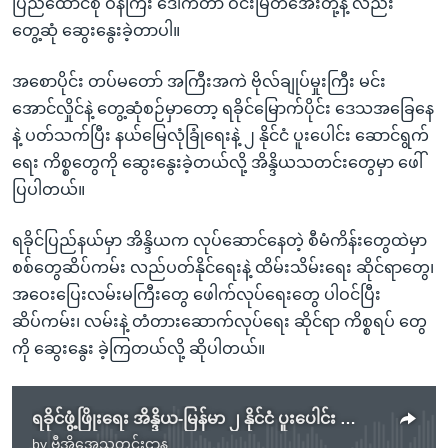
ပြည်ထောင်စု ဝန်ကြီး ဒေါက်တာ ဝင်းမြတ်အေးတို့နဲ့ လည်း
တွေ့ဆုံ ဆွေးနွေးခဲ့တာပါ။
အစောပိုင်း တပ်မတော် အကြီးအကဲ ဗိုလ်ချုပ်မှုးကြီး မင်း
အောင်လှိုင်နဲ့ တွေ့ဆုံစဉ်မှာတော့ ရခိုင်မြောက်ပိုင်း ဒေသအခြေနေ
နဲ့ ပတ်သက်ပြီး နယ်မြေလုံခြုံရေးနဲ့ ၂ နိုင်ငံ ပူးပေါင်း ဆောင်ရွက်
ရေး ကိစ္စတွေကို ဆွေးနွေးခဲ့တယ်လို့ အိန္ဒိယသတင်းတွေမှာ ဖေါ်
ပြပါတယ်။
ရခိုင်ပြည်နယ်မှာ အိန္ဒိယက လုပ်ဆောင်နေတဲ့ စီမံကိန်းတွေထဲမှာ
စစ်တွေဆိပ်ကမ်း လည်ပတ်နိုင်ရေးနဲ့ ထိမ်းသိမ်းရေး ဆိုင်ရာတွေ၊
အဝေးပြေးလမ်းမကြီးတွေ ဖေါက်လုပ်ရေးတွေ ပါဝင်ပြီး
ဆိပ်ကမ်း၊ လမ်းနဲ့ တံတားဆောက်လုပ်ရေး ဆိုင်ရာ ကိစ္စရပ် တွေ
ကို ဆွေးနွေး ခဲ့ကြတယ်လို့ ဆိုပါတယ်။
ရခိုင်ဖွံ့ဖြိုးရေး အိန္ဒိယ-မြန်မာ ၂ နိုင်ငံ ပူးပေါင်း ဆောင်ရွက်မည်
by
ဗွီအိုအေသတင်းဌာန