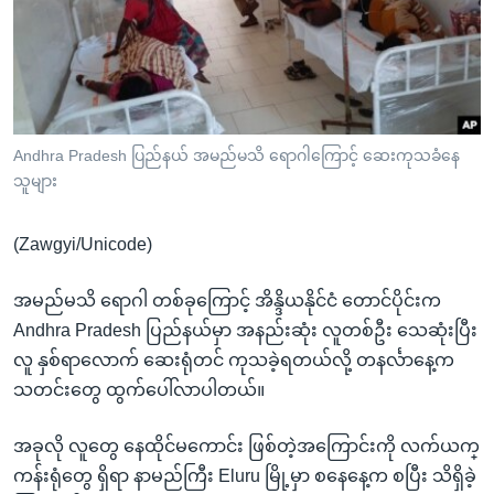
အ
သုတပဒေသာ အင်္ဂလိပ်စာ
ညွန်း
Learning English
စာမျက်နှာ
သို့
ဗွီအိုအေ လူမှုကွန်ယက်များ
ကျော်
ကြည့်
Andhra Pradesh ပြည်နယ် အမည်မသိ ရောဂါကြောင့် ဆေးကုသခံနေ
သူများ
ရန်
ဘာသာစကားများ
ရှာဖွေ
(Zawgyi/Unicode)
ရန်
နေရာ
အမည်မသိ ရောဂါ တစ်ခုကြောင့် အိန္ဒိယနိုင်ငံ တောင်ပိုင်းက
သို့
Andhra Pradesh ပြည်နယ်မှာ အနည်းဆုံး လူတစ်ဦး သေဆုံးပြီး
ကျော်
လူ နှစ်ရာလောက် ဆေးရုံတင် ကုသခဲ့ရတယ်လို့ တနင်္လာနေ့က
ရန်
သတင်းတွေ ထွက်ပေါ်လာပါတယ်။
အခုလို လူတွေ နေထိုင်မကောင်း ဖြစ်တဲ့အကြောင်းကို လက်ယက္
ကန်းရုံတွေ ရှိရာ နာမည်ကြီး Eluru မြို့မှာ စနေနေ့က စပြီး သိရှိခဲ့