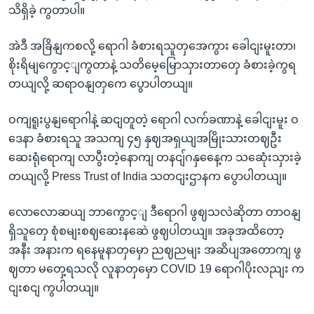
သိရှိခဲ့ ကွတာပါ။
အဲဒီ အခြိနျကစလို့ ရောဂါ ခံစားရသူတှအေကွား ခေါငျးမူးတာ၊
စိုးရိမျကွောင့ျကွတာနဲ့ သတိမေ့မြောသှားတာတှေ ခံစားခဲ့ကွရ
တယျလို့ ဆရာဝနျတှကေ ပွောပါတယျ။
ဝကျရူးပွနျရောဂါနဲ့ ဆငျတူတဲ့ ရောဂါ လက်ခဏာနဲ့ ခေါငျးမူး ဝ
ဒေနာ ခံစားရသူ အသကျ ၄၅ နှဈအရှယျအမြိုးသားတဈဦး
ဆေးရုံရောကျ လာပွီးတဲ့နောကျ တနငျ်ဂနှနေေ့က သဆေုံးသှားခဲ့
တယျလို့ Press Trust of India သတငျးဌာနက ပွောပါတယျ။
လောလောဆယျ ဘာကွောင့ျ ဒီရောဂါ ဖွဈသလဲဆိုတာ တာဝနျ
ရှိသူတှေ စုံစမျးစဈဆေးနဆေဲ ဖွဈပါတယျ။ အခုအထိတော့
အနီး အနားက ရနေမူနာတှမှော ညဈညမျး အဆိပျအတောကျ ဖွ
ဈတာ မတှေ့ရသလို လူနာတှမှော COVID 19 ရောဂါပိုးလညျး က
ငျးစငျ ကွပါတယျ။