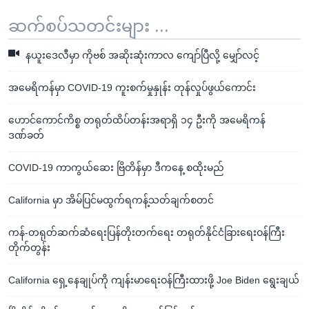
ဆက်စပ်သတင်းများ ...
နယူးဒေလီမှာ ကိုဗစ် အဆိုးဆုံးကာလ ကျော်ပြီလို့ မျှော်လင့်
အမေရိကန်မှာ COVID-19 ကူးစက်မှုနှုန်း တုန်လှုပ်ဖွယ်ကောင်း
ဟောင်ကောင်ကိစ္စ တရုတ်ထိပ်တန်းအရာရှိ ၁၄ ဦးကို အမေရိကန်
ဒဏ်ခတ်
COVID-19 ကာကွယ်ဆေး ဗြိတိန်မှာ ဒီကနေ့ စထိုးမည်
California မှာ အိမ်ပြင်မထွက်ရကန့်သတ်ချက်စတင်
ကန်-တရုတ်ဆက်ဆံရေးပြန်တိုးတက်ရေး တရုတ်နိုင်ငံခြားရေးဝန်ကြီး
တိုက်တွန်း
California ရှေ့နေချုပ်ကို ကျန်းမာရေးဝန်ကြီးထားဖို့ Joe Biden ရွေးချယ်