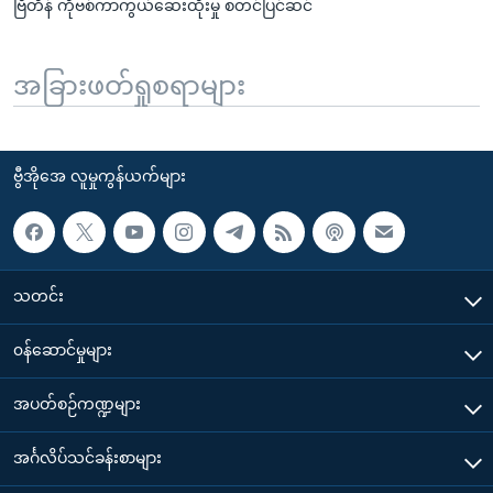
ဗြိတိန် ကိုဗစ်ကာကွယ်ဆေးထိုးမှု စတင်ပြင်ဆင်
အခြားဖတ်ရှုစရာများ
ဗွီအိုအေ လူမှုကွန်ယက်များ
သတင်း
၀န်ဆောင်မှုများ
အပတ်စဉ်ကဏ္ဍများ
အင်္ဂလိပ်သင်ခန်းစာများ