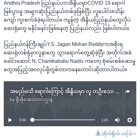
Andhra Pradesh ပြည်နယ်ဟာအိန္ဒိယမှာCOVID 19 ရောဂါ
ဖြစ်ပွားမှု အများဆုံးပြည်နယ်တစ်ခုဖြစ်ပြီး လူပေါင်း၈သိန်း
ကျော် ကူးစက်ခံခဲ့ရပါတယ်။ ကျန်တဲ့ အိန္ဒိယပြည်နယ်တွေလိုပဲ
ဆေးရုံတွေ မနိုင်မနင်းဖြစ်နေတဲ့ ပြည်နယ်လည်း ဖြစ်ပါတယ်။
ပြည်နယ်ဝန်ကြီးချုပ်Y.S. Jagan Mohan Reddyကအစိုးရ
ဆေးရုံတစ်ရုံမှာလူနာတွေ သွားရောက်တွေ့ဆုံခဲ့ပြီး အတိုက်အခံ
ခေါင်းဆောင် N. Chandrababu Naidu ကတော့ စုံစမ်းစစ်ဆေးမှု
တွေအပြည့်အဝလုပ်ဖို့တွစ်တာကနေတောင်းဆိုထားပါတယ်။
အမည်မသိ ရောဂါကြောင့် အိန္ဒိယမှာ လူ တဦးသေ၊ နှစ်ရာ ဆေးကုသနေရ
by
ဗွီအိုအေသတင်းဌာန
No media source currently available
0:00
1:03
တိုက်ရိုက် လင့်ခ်