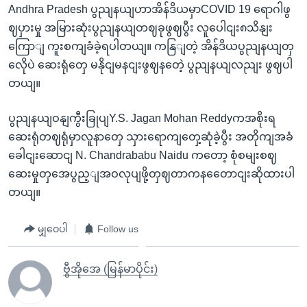
Andhra Pradesh ပွညျနယျဟာအိန်ဒိယမှာCOVID 19 ရောဂါဖွ
ဈပှားမှု အမြားဆုံးပွညျနယျတဈခုဖွဈပွီး လူပေါငျး၈သိနျး
ကြောျ ကူးစကျခံခဲ့ရပါတယျ။ ကနြျတဲ့ အိန်ဒိယပွညျနယျတှ
လေိုပဲ ဆေးရုံတှေ မနိုငျမနငျးဖွဈနတေဲ့ ပွညျနယျလညျး ဖွဈပါ
တယျ။
ပွညျနယျဝနျကွီးခြုပျY.S. Jagan Mohan Reddyကအစိုးရ
ဆေးရုံတဈရုံမှာလူနာတှေ သှားရောကျတှေ့ဆုံခဲ့ပွီး အတိုကျအခံ
ခေါငျးဆောငျ N. Chandrababu Naidu ကတော့ စုံစမျးစဈ
ဆေးမှုတှအေပွည့ျအဝလုပျဖို့တှဈတာကနတေောငျးဆိုထားပါ
တယျ။
မျှဝေပါ
Follow us
ဗွီအိုအေ (မြန်မာပိုင်း)