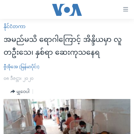
သုံး
ရ
လွယ်ကူ
နိုင်ငံတကာ
မူလစာမျက်နှာ
စေ
အမည်မသိ ရောဂါကြောင့် အိန္ဒိယမှာ လူ
မြန်မာ
သည့်
တဦးသေ၊ နှစ်ရာ ဆေးကုသနေရ
ကမ္ဘာ့သတင်းများ
Link
ဗွီဒီယို
နိုင်ငံတကာ
ဗွီအိုအေ (မြန်မာပိုင်း)
များ
သတင်းလွတ်လပ်ခွင့်
အမေရိကန်
၀၈ ဒီဇင္ဘာ၊ ၂၀၂၀
ပင်မ
ရပ်ဝန်းတခု လမ်းတခု အလွန်
တရုတ်
အကြောင်းအရာ
မျှဝေပါ
သို့
အင်္ဂလိပ်စာလေ့လာမယ်
အစ္စရေး-ပါလက်စတိုင်း
ကျော်
အပတ်စဉ်ကဏ္ဍများ
အမေရိကန်သုံးအီဒီယံ
ကြည့်
ရေဒီယိုနှင့်ရုပ်သံ အချက်အလက်များ
မကြေးမုံရဲ့ အင်္ဂလိပ်စာ
ရေဒီယို
ရန်
ပင်မ
ရေဒီယို/တီဗွီအစီအစဉ်
ရုပ်ရှင်ထဲက အင်္ဂလိပ်စာ
တီဗွီ