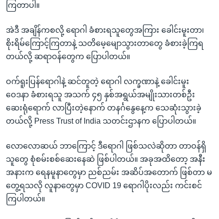
ကြတာပါ။
အဲဒီ အချိန်ကစလို့ ရောဂါ ခံစားရသူတွေအကြား ခေါင်းမူးတာ၊
စိုးရိမ်ကြောင့်ကြတာနဲ့ သတိမေ့မျောသွားတာတွေ ခံစားခဲ့ကြရ
တယ်လို့ ဆရာဝန်တွေက ပြောပါတယ်။
ဝက်ရူးပြန်ရောဂါနဲ့ ဆင်တူတဲ့ ရောဂါ လက္ခဏာနဲ့ ခေါင်းမူး
ဝေဒနာ ခံစားရသူ အသက် ၄၅ နှစ်အရွယ်အမျိုးသားတစ်ဦး
ဆေးရုံရောက် လာပြီးတဲ့နောက် တနင်္ဂနွေနေ့က သေဆုံးသွားခဲ့
တယ်လို့ Press Trust of India သတင်းဌာနက ပြောပါတယ်။
လောလောဆယ် ဘာကြောင့် ဒီရောဂါ ဖြစ်သလဲဆိုတာ တာဝန်ရှိ
သူတွေ စုံစမ်းစစ်ဆေးနေဆဲ ဖြစ်ပါတယ်။ အခုအထိတော့ အနီး
အနားက ရေနမူနာတွေမှာ ညစ်ညမ်း အဆိပ်အတောက် ဖြစ်တာ မ
တွေ့ရသလို လူနာတွေမှာ COVID 19 ရောဂါပိုးလည်း ကင်းစင်
ကြပါတယ်။