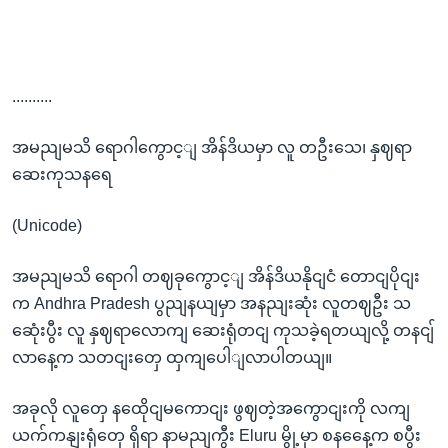
..........
အမညျမသိ ရောဂါကွောင့ျ အိန်ဒိယမှာ လူ တဦးသေ၊ နှဈရာ
ဆေးကုသနရေ
(Unicode)
အမညျမသိ ရောဂါ တဈခုကွောင့ျ အိန်ဒိယနိုငျငံ တောငျပိုငျး
က Andhra Pradesh ပွညျနယျမှာ အနညျးဆုံး လူတဈဦး သ
ဆေုံးပွီး လူ နှဈရာလောကျ ဆေးရုံတငျ ကုသခဲ့ရတယျလို့ တနငျ်
လာနေ့က သတငျးတှေ ထှကျပေါျလာပါတယျ။
အခုလို လူတှေ နထေိုငျမကောငျး ဖွဈတဲ့အကွောငျးကို လကျ
ယက်ကနျးရုံတှေ ရှိရာ နာမညျကွီး Eluru မွို့မှာ စနနေေ့က စပွီး