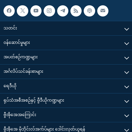
သတင်း
၀န်ဆောင်မှုများ
အပတ်စဉ်ကဏ္ဍများ
အင်္ဂလိပ်သင်ခန်းစာများ
ရေဒီယို
ရုပ်သံအစီအစဉ်နှင့် ဗွီဒီယိုကဏ္ဍများ
ဗွီအိုအေအကြောင်း
ဗွီအိုအေ မိုဘိုင်းလ်အက်ပ်များ ဒေါင်းလုတ်ယူရန်