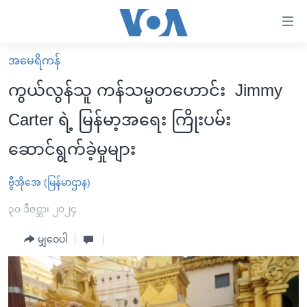
သုံး
ရ
လွယ်ကူ
အမေရိကန်
မူလစာမျက်နှာ
စေ
ကွယ်လွန်သူ ကန်သမ္မတဟောင်း Jimmy
မြန်မာ
သည့်
Carter ရဲ့ မြန်မာ့အရေး ကြိုးပမ်း
ကမ္ဘာ့သတင်းများ
Link
ဆောင်ရွက်ခဲ့မှုများ
ဗွီဒီယို
နိုင်ငံတကာ
များ
သတင်းလွတ်လပ်ခွင့်
အမေရိကန်
ပင်မ
ဗွီအိုအေ (မြန်မာဌာန)
ရပ်ဝန်းတခု လမ်းတခု အလွန်
တရုတ်
အကြောင်းအရာ
၃၀ ဒီဇင္ဘာ၊ ၂၀၂၄
သို့
အင်္ဂလိပ်စာလေ့လာမယ်
အစ္စရေး-ပါလက်စတိုင်း
ကျော်
မျှဝေပါ
အပတ်စဉ်ကဏ္ဍများ
အမေရိကန်သုံးအီဒီယံ
ကြည့်
ရေဒီယိုနှင့်ရုပ်သံ အချက်အလက်များ
မကြေးမုံရဲ့ အင်္ဂလိပ်စာ
ရေဒီယို
ရန်
ပင်မ
ရေဒီယို/တီဗွီအစီအစဉ်
ရုပ်ရှင်ထဲက အင်္ဂလိပ်စာ
တီဗွီ