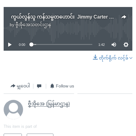
ကွယ်လွန်သူ ကန်သမ္မတဟောင်း Jimmy Carter ရဲ့ မြန်မာ့အရေး ကြိုးပမ်းဆောင်ရွက်ခဲ့မှုများ
by
ဗွီအိုအေသတင်းဌာန
No media source currently available
0:00
1:42
တိုက်ရိုက် လင့်ခ်
မျှဝေပါ
Follow us
ဗွီအိုအေ (မြန်မာဌာန)
This item is part of