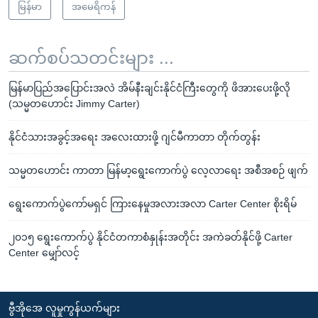
မြန်မာ
အမေရိကန်
ဆက်စပ်သတင်းများ ...
မြန်မာပြည်အပြောင်းအလဲ အိမ်နီးချင်းနိုင်ငံကြီးတွေကို ဖိအားပေးဖို့လို
(သမ္မတဟောင်း Jimmy Carter)
နိုင်ငံသားအခွင့်အရေး အလေးထားဖို့ ဂျင်မီကာတာ တိုက်တွန်း
သမ္မတဟောင်း ကာတာ မြန်မာ့ရွေးကောက်ပွဲ လေ့လာရေး အစီအစဉ် ဖျက်
ရွေးကောက်ပွဲကော်မရှင် ကြားနေမှုအလားအလာ Carter Center စိုးရိမ်
၂၀၁၅ ရွေးကောက်ပွဲ နိုင်ငံတကာစံနှုန်းအတိုင်း အကဲခတ်နိုင်ဖို့ Carter
Center မျှော်လင့်
ဗွီအိုအေ လူမှုကွန်ယက်များ