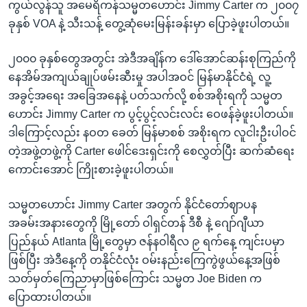
ကွယ်လွန်သူ အမေရိကန်သမ္မတဟောင်း Jimmy Carter က ၂၀၀၇
ခုနှစ် VOA နဲ့ သီးသန့် တွေ့ဆုံမေးမြန်းခန်းမှာ ပြောခဲ့ဖူးပါတယ်။
၂၀၀၀ ခုနှစ်တွေအတွင်း အဲဒီအချိန်က ဒေါ်အောင်ဆန်းစုကြည်ကို
နေအိမ်အကျယ်ချုပ်ဖမ်းဆီးမှု အပါအဝင် မြန်မာနိုင်ငံရဲ့ လူ့
အခွင့်အရေး အခြေအနေနဲ့ ပတ်သက်လို့ စစ်အစိုးရကို သမ္မတ
ဟောင်း Jimmy Carter က ပွင့်ပွင့်လင်းလင်း ဝေဖန်ခဲ့ဖူးပါတယ်။
ဒါကြောင့်လည်း နဝတ ခေတ် မြန်မာစစ် အစိုးရက လူငါးဦးပါဝင်
တဲ့အဖွဲ့တဖွဲ့ကို Carter ဖေါင်ဒေးရှင်းကို စေလွှတ်ပြီး ဆက်ဆံရေး
ကောင်းအောင် ကြိုးစားခဲ့ဖူးပါတယ်။
သမ္မတဟောင်း Jimmy Carter အတွက် နိုင်ငံတော်ဈာပန
အခမ်းအနားတွေကို မြို့တော် ဝါရှင်တန် ဒီစီ နဲ့ ဂျော်ဂျီယာ
ပြည်နယ် Atlanta မြို့တွေမှာ ဇန်နဝါရီလ ၉ ရက်နေ့ ကျင်းပမှာ
ဖြစ်ပြီး အဲဒီနေ့ကို တနိုင်ငံလုံး ဝမ်းနည်းကြေကွဲဖွယ်နေ့အဖြစ်
သတ်မှတ်ကြေညာမှာဖြစ်ကြောင်း သမ္မတ Joe Biden က
ပြောထားပါတယ်။