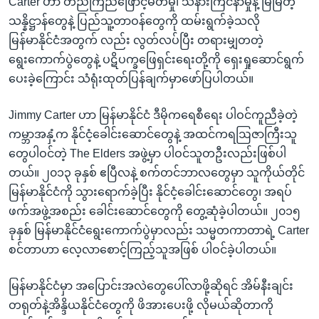
Carter ဟာ တည်ကြည်ဖြောင့်မတ်မှု၊ သနားကြင်နာမှုနဲ့ မြဲမြံတဲ့
သန္နိဋ္ဌာန်တွေနဲ့ ပြည်သူ့တာဝန်တွေကို ထမ်းရွက်ခဲ့သလို
မြန်မာနိုင်ငံအတွက် လည်း လွတ်လပ်ပြီး တရားမျှတတဲ့
ရွေးကောက်ပွဲတွေနဲ့ ပဋိပက္ခဖြေရှင်းရေးတို့ကို ရှေးရှုဆောင်ရွက်
ပေးခဲ့ကြောင်း သံရုံးထုတ်ပြန်ချက်မှာဖော်ပြပါတယ်။
Jimmy Carter ဟာ မြန်မာနိုင်ငံ ဒီမိုကရေစီရေး ပါဝင်ကူညီခဲ့တဲ့
ကမ္ဘာအနှံ့က နိုင်ငံ့ခေါင်းဆောင်တွေနဲ့ အထင်ကရဩဇာကြီးသူ
တွေပါဝင်တဲ့ The Elders အဖွဲ့မှာ ပါဝင်သူတဦးလည်းဖြစ်ပါ
တယ်။ ၂၀၁၃ ခုနှစ် ဧပြီလနဲ့ စက်တင်ဘာလတွေမှာ သူကိုယ်တိုင်
မြန်မာနိုင်ငံကို သွားရောက်ခဲ့ပြီး နိုင်ငံ့ခေါင်းဆောင်တွေ၊ အရပ်
ဖက်အဖွဲ့အစည်း ခေါင်းဆောင်တွေကို တွေ့ဆုံခဲ့ပါတယ်။ ၂၀၁၅
ခုနှစ် မြန်မာနိုင်ငံရွေးကောက်ပွဲမှာလည်း သမ္မတကာတာရဲ့ Carter
စင်တာဟာ လေ့လာစောင့်ကြည့်သူအဖြစ် ပါဝင်ခဲ့ပါတယ်။
မြန်မာနိုင်ငံမှာ အပြောင်းအလဲတွေပေါ်လာဖို့ဆိုရင် အိမ်နီးချင်း
တရုတ်နဲ့အိန္ဒိယနိုင်ငံတွေကို ဖိအားပေးဖို့ လိုမယ်ဆိုတာကို