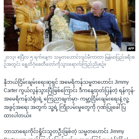
အ
သုတပဒေသာ အင်္ဂလိပ်စာ
ညွန်း
Learning English
စာမျက်နှာ
သို့
ဗွီအိုအေ လူမှုကွန်ယက်များ
ကျော်
ကြည့်
ရန်
ဘာသာစကားများ
၂၀၁၃၊ ဧပြီလ ၅ ရက်နေ့က သမ္မတဟောင်းဂျင်မီကာတာ မြန်မာပြည်ခရီးစ
ရှာဖွေ
ဥ်အတွင်း ရွှေတိဂုံစေတီတော်ကိုသွားရောက်ကြည်ညိုစဥ်။
ရန်
နေရာ
နိုဘယ်ငြိမ်းချမ်းရေးဆုရှင် အမေရိကန်သမ္မတဟောင်း Jimmy
သို့
Carter ကွယ်လွန်သွားပြီဖြစ်ကြောင်း ဒီကနေ့ထုတ်ပြန်တဲ့ ရန်ကုန်-
ကျော်
အမေရိကန်သံရုံးရဲ့ ကြေညာချက်မှာ- ကမ္ဘာ့ငြိမ်းချမ်းရေးနဲ့ လူ့
ရန်
အခွင့်အရေး အတွက် သူ့ရဲ့ ကြိုးပမ်းမှုတွေကို ဂုဏ်ပြုဖေါ်ပြ
ထားပါတယ်။
ဘာသာရေးကိုင်းရှိုင်းသူတဦးဖြစ်တဲ့ သမ္မတဟောင်း Jimmy