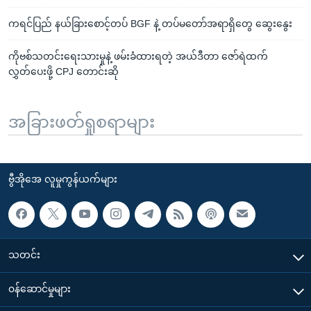
ကရင်ပြည် နယ်ခြားစောင့်တပ် BGF နဲ့ တပ်မတော်အရာရှိတွေ ဆွေးနွေး
ကိုဗစ်သတင်းရေးသားမှုနဲ့ ဖမ်းခံထားရတဲ့ အယ်ဒီတာ ဇော်ရဲထက်
လွှတ်ပေးဖို့ CPJ တောင်းဆို
အခြားဖတ်ရှုစရာများ
ဗွီအိုအေ လူမှုကွန်ယက်များ
သတင်း
၀န်ဆောင်မှုများ