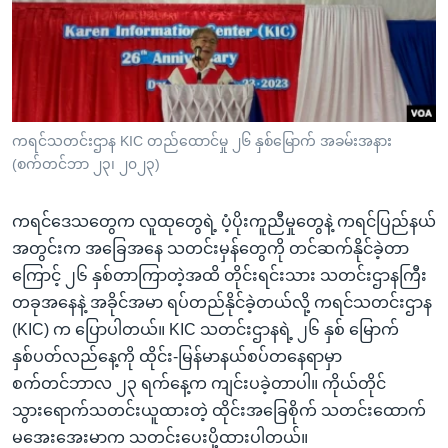
အ
သုတပဒေသာ အင်္ဂလိပ်စာ
ညွန်း
Learning English
စာမျက်နှာ
သို့
ဗွီအိုအေ လူမှုကွန်ယက်များ
ကျော်
ကြည့်
ကရင်သတင်းဌာန KIC တည်ထောင်မှု ၂၆ နှစ်‌မြောက် အခမ်းအနား
(စက်တင်ဘာ ၂၃၊ ၂၀၂၃)
ရန်
ဘာသာစကားများ
ရှာဖွေ
ကရင်ဒေသတွေက လူထုတွေရဲ့ ပံ့ပိုးကူညီမှုတွေနဲ့ ကရင်ပြည်နယ်
ရန်
အတွင်းက အခြေအနေ သတင်းမှန်တွေကို တင်ဆက်နိုင်ခဲ့တာ
နေရာ
ကြောင့် ၂၆ နှစ်တာကြာတဲ့အထိ တိုင်းရင်းသား သတင်းဌာနကြီး
သို့
တခုအနေနဲ့ အခိုင်အမာ ရပ်တည်နိုင်ခဲ့တယ်လို့ ကရင်သတင်းဌာန
ကျော်
(KIC) က ပြောပါတယ်။ KIC သတင်းဌာနရဲ့ ၂၆ နှစ်‌ မြောက်
ရန်
နှစ်ပတ်လည်နေ့ကို ထိုင်း-မြန်မာနယ်စပ်တနေရာမှာ
စက်တင်ဘာလ ၂၃ ရက်နေ့က ကျင်းပခဲ့တာပါ။ ကိုယ်တိုင်
သွားရောက်သတင်းယူထားတဲ့ ထိုင်းအခြေစိုက် သတင်းထောက်
မအေးအေးမာက သတင်းပေးပို့ထားပါတယ်။