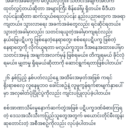
"အခက်အခဲတွေက မလွယ်လှဘူး။ သတင်းအချက်အလက်
ထုတ်လွှင့်တယ်ဆိုတာ အများကြီး စိန်ခေါ်မှု ရှိတယ်။ မီဒီယာ
လုပ်ငန်းဆိုတာ ဆက်သွယ်ရေးလုပ်ငန်း နည်းပညာတွေက အခရာ
ကျတယ်။ သွားလာရေး အခက်အခဲတွေလည်း ရင်ဆိုင်ရတယ်။
သွားတဲ့အခါမှာလည်း သတင်းရယူတဲ့အခါမှာကျရင်လည်း
နယ်မြေပဋိပက္ခ ဖြစ်နေတဲ့နေရာတွေ၊ စစ်ရေးပဋိပက္ခ ဖြစ်တဲ့
နေရာတွေကို လိုက်ယူရတာ မလွယ်ကူဘူး။ ဒီအနေအထားပေါ်မှာ
သတင်းအမှန် အချက်အလက်မှန် ဖြစ်ရမယ်။ တိကျရမယ် ခိုင်လုံ
ရမယ်။ မျှတမှု ရှိရမယ်ဆိုတာကို ဆောင်ရွက်ရတာဖြစ်ပါတယ်။"
၂၆ နှစ်ပြည့် နှစ်ပတ်လည်နေ့ အထိမ်းအမှတ်အဖြစ် ကရင်
ရိုးရာဓလေ့ လူနေမှုဘဝ ခေါင်းစဥ်နဲ့ လူမှုကွန်ရက်စာမျက်နှာပေါ်
မှာ အလှဓါတ်ပုံပြိုင်ပွဲကိုလည်း ကျင်းပပြုလုပ်ခဲ့ပါတယ်။
စစ်အာဏာသိမ်းမှုနောက်ဆက်တွဲအဖြစ် ပဋိပက္ခဒဏ်ခံစားကြရ
တဲ့ ဒေသအသီးသီးကပြည်သူတွေအတွက် ဖယောင်းတိုင်မီးထွန်း
ဆုတောင်းတဲ့ အစီအစဥ်ကိုလည်း လုပ်ခဲ့ပါတယ်။