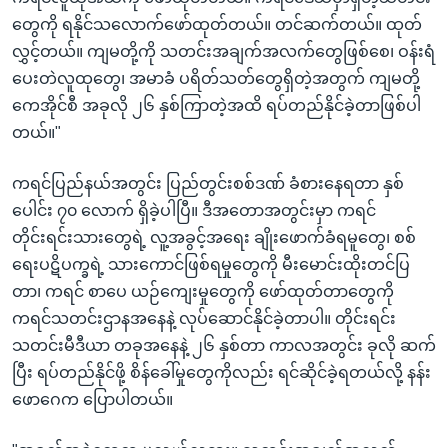
တွေကို ရနိုင်သလောက်ဖော်ထုတ်တယ်။ တင်ဆက်တယ်။ ထုတ်
လွှင့်တယ်။ ကျမတို့ကို သတင်းအချက်အလက်တွေဖြစ်စေ၊ ဝန်းရံ
ပေးတဲလူထုတွေ၊ အမာခံ ပရိတ်သတ်တွေရှိတဲ့အတွက် ကျမတို့
ကေအိုင်စီ အခုလို ၂၆ နှစ်ကြာတဲ့အထိ ရပ်တည်နိုင်ခဲ့တာဖြစ်ပါ
တယ်။"
ကရင်ပြည်နယ်အတွင်း ပြည်တွင်းစစ်ဒဏ် ခံစားနေရတာ နှစ်
ပေါင်း ၇၀ လောက် ရှိခဲ့ပါပြီ။ ဒီအတောအတွင်းမှာ ကရင်
တိုင်းရင်းသားတွေရဲ့ လူ့အခွင့်အရေး ချိုးဖောက်ခံရမူတွေ၊ စစ်
ရေးပဋိပက္ခရဲ့ သားကောင်ဖြစ်ရမှုတွေကို မီးမောင်းထိုးတင်ပြ
တာ၊ ကရင် စာပေ ယဉ်ကျေးမှုတွေကို ဖော်ထုတ်တာတွေကို
ကရင်သတင်းဌာနအနေနဲ့ လုပ်ဆောင်နိုင်ခဲ့တာပါ။ တိုင်းရင်း
သတင်းမီဒီယာ တခုအနေနဲ့ ၂၆ နှစ်တာ ကာလအတွင်း ခုလို ဆက်
ပြီး ရပ်တည်နိုင်ဖို့ စိန်ခေါ်မှုတွေကိုလည်း ရင်ဆိုင်ခဲ့ရတယ်လို့ နန်း
ဖောဂေက ပြောပါတယ်။