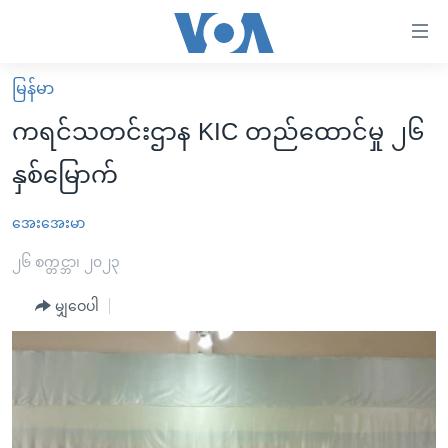
သုံး
ရ
လွယ်ကူ
မြန်မာ
မူလစာမျက်နှာ
စေ
ကရင်သတင်းဌာန KIC တည်ထောင်မှု ၂၆
မြန်မာ
သည့်
နှစ်‌မြောက်
ကမ္ဘာ့သတင်းများ
Link
ဗွီဒီယို
နိုင်ငံတကာ
အေးအေးမာ
များ
သတင်းလွတ်လပ်ခွင့်
အမေရိကန်
၂၆ စက္တင္ဘာ၊ ၂၀၂၃
ပင်မ
ရပ်ဝန်းတခု လမ်းတခု အလွန်
တရုတ်
အကြောင်းအရာ
မျှဝေပါ
သို့
အင်္ဂလိပ်စာလေ့လာမယ်
အစ္စရေး-ပါလက်စတိုင်း
ကျော်
အပတ်စဉ်ကဏ္ဍများ
အမေရိကန်သုံးအီဒီယံ
ကြည့်
ရေဒီယိုနှင့်ရုပ်သံ အချက်အလက်များ
မကြေးမုံရဲ့ အင်္ဂလိပ်စာ
ရေဒီယို
ရန်
ပင်မ
ရေဒီယို/တီဗွီအစီအစဉ်
ရုပ်ရှင်ထဲက အင်္ဂလိပ်စာ
တီဗွီ