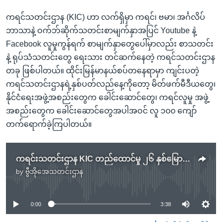
ကရင်သတင်းဌာန (KIC) ဟာ လက်ရှိမှာ ကရင်၊ ဗမာ၊ အင်္ဂလိပ်
ဘာသာနဲ့ ဝက်ဘ်ဆိုက်သတင်းစာမျက်နှာအပြင် Youtube နဲ့
Facebook လူမှုကွန်ရက် စာမျက်နှာတွေပေါ်မှာလည်း စာသတင်း
နဲ့ ရုပ်သံသတင်းတွေ ရေးသား တင်ဆက်နေတဲ့ ကရင်သတင်းဌာန
တခု ဖြစ်ပါတယ်။ ထိုင်းမြန်မာနယ်စပ်တနေရာမှာ ကျင်းပတဲ့
ကရင်သတင်းဌာနရဲ့နှစ်ပတ်လည်နေ့ကိုတော့ မိတ်ဖက်မီဒီယတွေ၊
နိုင်ငံရေးအဖွဲ့အစည်းတွေက ခေါင်းဆောင်တွေ၊ ကရင်လူမှု အဖွဲ့
အစည်းတွေက ခေါင်းဆောင်တွေအပါအဝင် လူ ၁၀၀ ကျော်
တက်ရောက်ခဲ့ကြပါတယ်။
ကရင်းသတင်းဌာန KIC တည်ထောင်မှု ၂၆ နှစ်‌မြောက်
by
ဗွီအိုအေသတင်းဌာန
No media source currently available
0:00
3:38