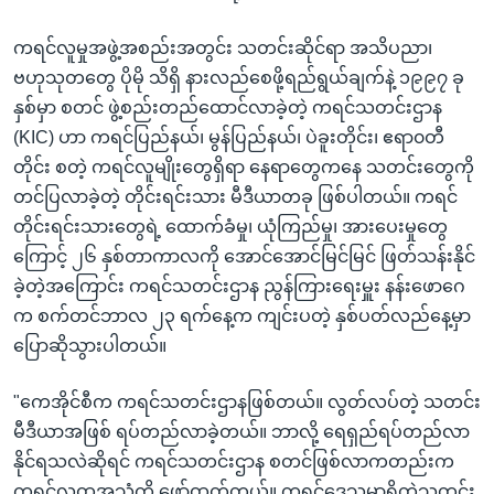
ကရင်လူမှုအဖွဲ့အစည်းအတွင်း သတင်းဆိုင်ရာ အသိပညာ၊
ဗဟုသုတတွေ ပိုမို သိရှိ နားလည်‌စေဖို့ရည်ရွယ်ချက်နဲ့ ၁၉၉၇ ခု
နှစ်မှာ စတင် ဖွဲ့စည်းတည်‌ထောင်လာခဲ့တဲ့ ကရင်သတင်းဌာန
(KIC) ဟာ ကရင်ပြည်နယ်၊ မွန်ပြည်နယ်၊ ပဲခူးတိုင်း၊ ဧရာ၀တီ
တိုင်း စတဲ့ ကရင်လူမျိုးတွေရှိရာ နေရာတွေကနေ သတင်းတွေကို
တင်ပြလာခဲ့တဲ့ တိုင်းရင်းသား မီဒီယာတခု ဖြစ်ပါတယ်။ ကရင်
တိုင်းရင်းသားတွေရဲ့ ထောက်ခံမှု၊ ယုံကြည်မှု၊ အားပေးမှုတွေ
ကြောင့် ၂၆ နှစ်တာကာလကို အောင်အောင်မြင်မြင် ဖြတ်သန်းနိုင်
ခဲ့တဲ့အကြောင်း ကရင်သတင်းဌာန ညွန်ကြားရေးမှူး နန်းဖောဂေ
က စက်တင်ဘာလ ၂၃ ရက်နေ့က ကျင်းပတဲ့ နှစ်ပတ်လည်နေ့မှာ
ပြောဆိုသွားပါတယ်။
"ကေအိုင်စီက ကရင်သတင်းဌာနဖြစ်တယ်။ လွတ်လပ်တဲ့ သတင်း
မီဒီယာအဖြစ် ရပ်တည်လာခဲ့တယ်။ ဘာလို့ ရေရှည်ရပ်တည်လာ
နိုင်ရသလဲဆိုရင် ကရင်သတင်းဌာန စတင်ဖြစ်လာကတည်းက
ကရင်လူထုအသံကို ဖော်ထုတ်တယ်။ ကရင်ဒေသမှာရှိတဲ့သတင်း