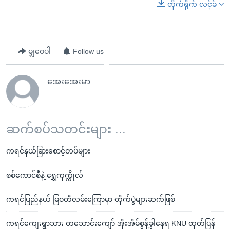
တိုက်ရိုက် လင့်ခ်
မျှဝေပါ
Follow us
အေးအေးမာ
ဆက်စပ်သတင်းများ ...
ကရင်နယ်ခြားစောင့်တပ်များ
စစ်ကောင်စီနဲ့ ရွှေကုက္ကိုလ်
ကရင်ပြည်နယ် မြဝတီလမ်းကြောမှာ တိုက်ပွဲများဆက်ဖြစ်
ကရင်ကျေးရွာသား တသောင်းကျော် အိုးအိမ်စွန့်ခွါနေရ KNU ထုတ်ပြန်