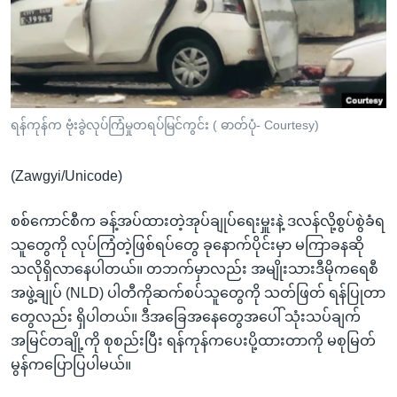
အ
သုတပဒေသာ အင်္ဂလိပ်စာ
ညွန်း
Learning English
စာမျက်နှာ
သို့
ဗွီအိုအေ လူမှုကွန်ယက်များ
ကျော်
ကြည့်
ရန်ကုန်က ဗုံးခွဲလုပ်ကြံမှုတရပ်မြင်ကွင်း ( ဓာတ်ပုံ- Courtesy)
ရန်
ဘာသာစကားများ
ရှာဖွေ
(Zawgyi/Unicode)
ရန်
နေရာ
စစ်ကောင်စီက ခန့်အပ်ထားတဲ့အုပ်ချုပ်ရေးမှူးနဲ့ ဒလန်လို့စွပ်စွဲခံရ
သို့
သူတွေကို လုပ်ကြံတဲ့ဖြစ်ရပ်တွေ ခုနောက်ပိုင်းမှာ မကြာခနဆို
ကျော်
သလိုရှိလာနေပါတယ်။ တဘက်မှာလည်း အမျိုးသားဒီမိုကရေစီ
ရန်
အဖွဲ့ချုပ် (NLD) ပါတီကိုဆက်စပ်သူတွေကို သတ်ဖြတ် ရန်ပြုတာ
တွေလည်း ရှိပါတယ်။ ဒီအခြေအနေတွေအပေါ် သုံးသပ်ချက်
အမြင်တချို့ကို စုစည်းပြီး ရန်ကုန်ကပေးပို့ထားတာကို မစုမြတ်
မွန်ကပြောပြပါမယ်။