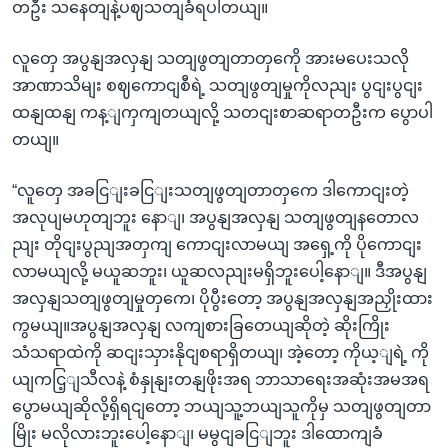
တဦး သနေတျနဲ့ပဈသတျခံရပါတယျ။
လူတှေ အပွနျအလှနျ သတျဖွတျတာတှကေို အားမပေးသလို
အာဏာသိမျး စဈကောငျစီရဲ့ သတျဖွတျမှုကိုလညျး ပွငျးပွငျး
ထနျထနျ ကန့ျကှကျတယျလို့ သတငျးစာဆရာတဦးက ပွောပါ
တယျ။
“လူတှေ အခငြျးခငြျးသတျဖွတျတာတှကေ ဒါကောငျးတဲ့
အလုပျမဟုတျဘူး နောျ၊ အပွနျအလှနျ သတျဖွတျနတောလ
ညျး တိုငျးပွညျအတှကျ ကောငျးလာမယျ အရှေ့ကို ပိုကောငျး
လာမယျလို့ မယူဆဘူး၊ ယူဆလညျးမရှိဘူးပေါ့နောျ။ ဒီအပွနျ
အလှနျသတျဖွတျမှုတှကေ၊ ပိုပွီးတော့ အပွနျအလှနျအညှိုးထား
ကွမယျ။အပွနျအလှနျ လကျစားခြတေယျဆိုတဲ့ ဆိုးကြိုး
သံသရာထဲကို ဆငျးသှားနိုငျစရာရှိတယျ၊ အဲ့တော့ ကိုယ့ျရဲ့ ကို
ယျကငြ့ျသီလနဲ့ စံနှုနျးတနျဖိုးအရ ဘာသာရေးအဆုံးအမအရ
ပွောမယျဆိုလို့ရှိရငျတော့ ဘယျသူ့ဘယျသူကိုမှ သတျဖွတျတာ
မြိုး မလိုလားဘူးပေါ့နောျ၊ မမွငျခငြျဘူး ဒါထောကျခံ