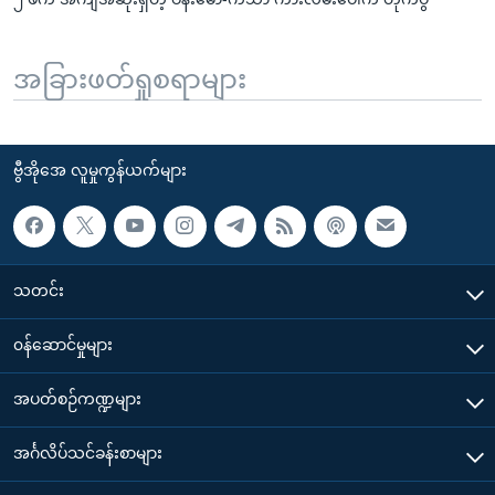
အခြားဖတ်ရှုစရာများ
ဗွီအိုအေ လူမှုကွန်ယက်များ
သတင်း
၀န်ဆောင်မှုများ
အပတ်စဉ်ကဏ္ဍများ
အင်္ဂလိပ်သင်ခန်းစာများ