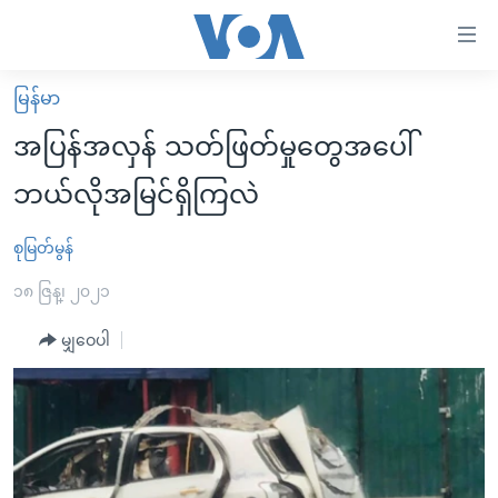
သုံး
ရ
လွယ်ကူ
မြန်မာ
မူလစာမျက်နှာ
စေ
အပြန်အလှန် သတ်ဖြတ်မှုတွေအပေါ်
မြန်မာ
သည့်
ဘယ်လိုအမြင်ရှိကြလဲ
ကမ္ဘာ့သတင်းများ
Link
ဗွီဒီယို
နိုင်ငံတကာ
စုမြတ်မွန်
များ
သတင်းလွတ်လပ်ခွင့်
အမေရိကန်
၁၈ ဇြန္၊ ၂၀၂၁
ပင်မ
ရပ်ဝန်းတခု လမ်းတခု အလွန်
တရုတ်
အကြောင်းအရာ
မျှဝေပါ
သို့
အင်္ဂလိပ်စာလေ့လာမယ်
အစ္စရေး-ပါလက်စတိုင်း
ကျော်
အပတ်စဉ်ကဏ္ဍများ
အမေရိကန်သုံးအီဒီယံ
ကြည့်
ရေဒီယိုနှင့်ရုပ်သံ အချက်အလက်များ
မကြေးမုံရဲ့ အင်္ဂလိပ်စာ
ရေဒီယို
ရန်
ပင်မ
ရေဒီယို/တီဗွီအစီအစဉ်
ရုပ်ရှင်ထဲက အင်္ဂလိပ်စာ
တီဗွီ