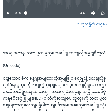
0:00
4:47
တိုက်ရိုက် လင့်ခ်
အပွနျအလှနျ သတျဖွတျမှုတှအေပေါျ ဘယျလိုအမွငျရှိကွလဲ
(Unicode)
စဈကောငျစီက ခန့ျအပျထားတဲ့အုပျခြုပျရေးမှူးနဲ့ ဒလနျလို့စှ
ပျစှဲခံရသူတှကေို လုပျကွံတဲ့ဖွဈရပျတှေ ခုနောကျပိုငျးမှာ မကွာ
ခနဆိုသလိုရှိလာနပေါတယျ။ တဘကျမှာလညျး အမြိုးသားဒီမို
ကရစေီအဖှဲ့ခြုပျ (NLD) ပါတီကိုဆကျစပျသူတှကေို သတျဖွတျ
ရနျပွုတာတှလေညျး ရှိပါတယျ။ ဒီအခွအေနတှေအေပေါျ သုံး