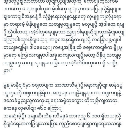
အဲ့ဒီလိုဖွဈလာတာဟာ တိုငျးပွညျအတှကျ ကောငျးတဲ့လက်ခ
ဏာတော့ မဟုတျပါဘူး၊ အဲ့ဒါတှေ ရပျသှားစခေငြျလို့ရှိရငျ စ
ဈကောငျစီအနနေဲ့ ဒီ လုံခွုံရေးလုပျငနျးတှေ လုပျရှကျတဲ့နရော
မှာ တရားမဲ့ ဖိနှိပျမှုတှေ သတျဖွတျမှုတှေ မလုပျဖို့ အဲ့ဒါတှေ ရပျ
ဖို့ လိုပါတယျ၊ အဲ့ဒါတှရေပျမှသာလြှငျ ဒါရပျဆိုငျးသှားနိုငျမယျ
လြော့ပါးသှားနိုငျမယ့ျ အခွအေနရှေိတယျလို့ ကနြောျမွငျပါ
တယျခငျဗြ။ ဒါပမေယ့ျ ကနေ့အခြိနျထိ စဈကောငျစီက မွို့ပွ
မှာရော ကြေးလကျမှာပါအခုဆကျလကျပွီးတော့ ဖိနှိပျသတျဖွ
တျမှုတှေ ဆကျလုပျနသေမြှတော့ အဲ့ဒီကိစ်စတှကေ ရှိလာဦး
မှာ။”
မွနျမာနိုငျငံမှာ စဈတပျက အာဏာသိမျးပွီးနောကျပိုငျး ဆန်ဒပွ
သူတှကေို စဈတပျနဲ့ရဲက အကွမျးဖကျနှိမျနငျးတာ၊ စဈတပျနဲ့
ဒသေခံပွညျသူ့ကာကှယျရေးအဖှဲ့တှကွေား တိုကျခိုကျတာတှ
ကေနေ လူပေါငျး ၈၆၀ ကြောျ
သဆေုံးခဲ့ပွီး ဖမျးဆီးထိနျးသိမျးခံထားရသူ ၆,၀၀၀ ရှိတယျလို့
နိုငျငံရေးအကဉြျးသားမြား ကူညီစောင့ျရှောကျရေးအသငျး