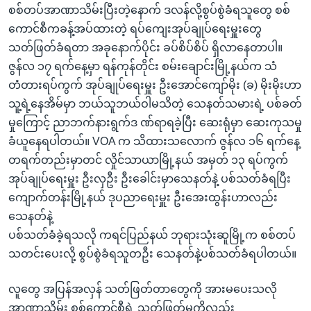
စစ်တပ်အာဏာသိမ်းပြီးတဲ့နောက် ဒလန်လို့စွပ်စွဲခံရသူတွေ စစ်
ကောင်စီကခန့်အပ်ထားတဲ့ ရပ်ကျေးအုပ်ချုပ်ရေးမှူးတွေ
သတ်ဖြတ်ခံရတာ အခုနောက်ပိုင်း ခပ်စိပ်စိပ် ရှိလာနေတာပါ။
ဇွန်လ ၁၇ ရက်နေ့မှာ ရန်ကုန်တိုင်း စမ်းချောင်းမြို့နယ်က သံ
တံတားရပ်ကွက် အုပ်ချုပ်ရေးမှူး ဦးအောင်ကျော်မိုး (ခ) မိုးမိုးဟာ
သူ့ရဲ့နေအိမ်မှာ ဘယ်သူဘယ်ဝါမသိတဲ့ သေနတ်သမားရဲ့ ပစ်ခတ်
မှုကြောင့် ညာဘက်နားရွက်ဒ ဏ်ရာရခဲ့ပြီး ဆေးရုံမှာ ဆေးကုသမှု
ခံယူနေရပါတယ်။ VOA က သိထားသလောက် ဇွန်လ ၁၆ ရက်နေ့
တရက်တည်းမှာတင် လှိုင်သာယာမြို့နယ် အမှတ် ၁၃ ရပ်ကွက်
အုပ်ချုပ်ရေးမှူး ဦးလှဦး ဦးခေါင်းမှာသေနတ်နဲ့ ပစ်သတ်ခံရပြီး
ကျောက်တန်းမြို့နယ် ဒုပညာရေးမှူး ဦးအေးထွန်းဟာလည်း
သေနတ်နဲ့
ပစ်သတ်ခံခဲ့ရသလို ကရင်ပြည်နယ် ဘုရားသုံးဆူမြို့က စစ်တပ်
သတင်းပေးလို့ စွပ်စွဲခံရသူတဦး သေနတ်နဲ့ပစ်သတ်ခံရပါတယ်။
လူတွေ အပြန်အလှန် သတ်ဖြတ်တာတွေကို အားမပေးသလို
အာဏာသိမ်း စစ်ကောင်စီရဲ့ သတ်ဖြတ်မှုကိုလည်း