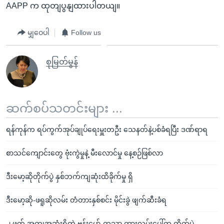
AAPP က ထုတျပွနျထားပါတယျ။
မျှဝေပါ
Follow us
စုမြတ်မွန်
ဆက်စပ်သတင်းများ ...
ရန်ကုန်က ရပ်ကွက်အုပ်ချုပ်ရေးမှူးတဦး သေနတ်နဲ့ပစ်ခံရပြီး ဒဏ်ရာရ
စာသင်ကျောင်းတွေ ဗုံးကွဲမှုနဲ့ မီးလောင်မှု နေ့စဉ်ဖြစ်လာ
ဒီးမော့ဆိုတိုက်ပွဲ နှစ်ဘက်ကျဆုံးထိခိုက်မှု ရှိ
ဒီးမော့ဆို-ဖရူဆိုလမ်း တံတားနှစ်စင်း မိုင်းခွဲ ဖျက်ဆီးခံရ
၂ ဖက် အကျအဆုံးရှိတဲ့ ဗန်းမော်-ကသာ ကားလမ်းပေါ်က တိုက်ပွဲ