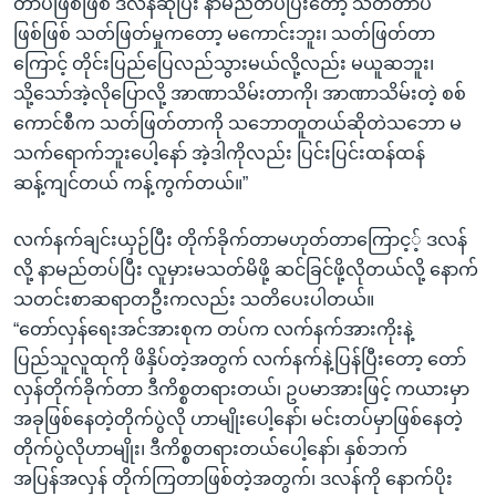
တာပဲဖြစ်ဖြစ် ဒလန်ဆိုပြီး နာမည်တပ်ပြီးတော့ သတ်တာပဲ
ဖြစ်ဖြစ် သတ်ဖြတ်မှုကတော့ မကောင်းဘူး၊ သတ်ဖြတ်တာ
ကြောင့် တိုင်းပြည်ပြေလည်သွားမယ်လို့လည်း မယူဆဘူး၊
သို့သော်အဲ့လိုပြောလို့ အာဏာသိမ်းတာကို၊ အာဏာသိမ်းတဲ့ စစ်
ကောင်စီက သတ်ဖြတ်တာကို သဘောတူတယ်ဆိုတဲသဘော မ
သက်ရောက်ဘူးပေါ့နော် အဲ့ဒါကိုလည်း ပြင်းပြင်းထန်ထန်
ဆန့်ကျင်တယ် ကန့်ကွက်တယ်။”
လက်နက်ချင်းယှဉ်ပြီး တိုက်ခိုက်တာမဟုတ်တာကြောင့့် ဒလန်
လို့ နာမည်တပ်ပြီး လူမှားမသတ်မိဖို့ ဆင်ခြင်ဖို့လိုတယ်လို့ နောက်
သတင်းစာဆရာတဦးကလည်း သတိပေးပါတယ်။
“တော်လှန်ရေးအင်အားစုက တပ်က လက်နက်အားကိုးနဲ့
ပြည်သူလူထုကို ဖိနှိပ်တဲ့အတွက် လက်နက်နဲ့ပြန်ပြီးတော့ တော်
လှန်တိုက်ခိုက်တာ ဒီကိစ္စတရားတယ်၊ ဥပမာအားဖြင့် ကယားမှာ
အခုဖြစ်နေတဲ့တိုက်ပွဲလို ဟာမျိုးပေါ့နော်၊ မင်းတပ်မှာဖြစ်နေတဲ့
တိုက်ပွဲလိုဟာမျိုး၊ ဒီကိစ္စတရားတယ်ပေါ့နော်၊ နှစ်ဘက်
အပြန်အလှန် တိုက်ကြတာဖြစ်တဲ့အတွက်၊ ဒလန်ကို နောက်ပိုး