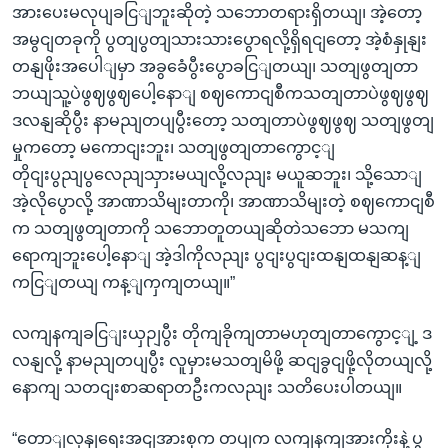
အားပေးမလုပျခငြျဘူးဆိုတဲ့ သဘောတရားရှိတယျ၊ အဲ့တော့
အမွငျတခုကို ပွတျပွတျသားသားပွောရလို့ရှိရငျတော့ အဲ့စံနှုနျး
တနျဖိုးအပေါျမှာ အခွခေံပွီးပွောခငြျတယျ၊ သတျဖွတျတာ
ဘယျသူ့ပဲဖွဈဖွဈပေါ့နောျ စဈကောငျစီကသတျတာပဲဖွဈဖွဈ
ဒလနျဆိုပွီး နာမညျတပျပွီးတော့ သတျတာပဲဖွဈဖွဈ သတျဖွတျ
မှုကတော့ မကောငျးဘူး၊ သတျဖွတျတာကွောင့ျ
တိုငျးပွညျပွလေညျသှားမယျလို့လညျး မယူဆဘူး၊ သို့သောျ
အဲ့လိုပွောလို့ အာဏာသိမျးတာကို၊ အာဏာသိမျးတဲ့ စဈကောငျစီ
က သတျဖွတျတာကို သဘောတူတယျဆိုတဲသဘော မသကျ
ရောကျဘူးပေါ့နောျ အဲ့ဒါကိုလညျး ပွငျးပွငျးထနျထနျဆန့ျ
ကငြျတယျ ကန့ျကှကျတယျ။”
လကျနကျခငြျးယှဉျပွီး တိုကျခိုကျတာမဟုတျတာကွောင့ျ့ ဒ
လနျလို့ နာမညျတပျပွီး လူမှားမသတျမိဖို့ ဆငျခွငျဖို့လိုတယျလို့
နောကျ သတငျးစာဆရာတဦးကလညျး သတိပေးပါတယျ။
“တောျလှနျရေးအငျအားစုက တပျက လကျနကျအားကိုးနဲ့ ပွ