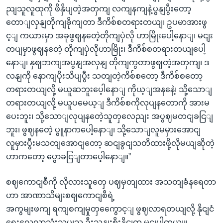
ညျသူလူထုကို ဖိနှိပျတဲ့အတှကျ လကျနကျနဲ့ပွနျပွီးတော့
တောျလှနျတိုကျခိုကျတာ ဒီကိစ်စတရားတယျ၊ ဥပမာအားဖွ
င့ျ ကယားမှာ အခုဖွဈနတေဲ့တိုကျပှဲလို ဟာမြိုးပေါ့နောျ၊ မငျး
တပျမှာဖွဈနတေဲ့ တိုကျပှဲလိုဟာမြိုး၊ ဒီကိစ်စတရားတယျပေါ့
နောျ၊ နှဈဘကျအပွနျအလှနျ တိုကျကွတာဖွဈတဲ့အတှကျ၊ ဒ
လနျကို နောကျပိုးသိပျပွီး သတျတဲ့ကိစ်စတော့ ဒီကိစ်စတော့
တရားတယျလို့ မယူဆဘူးပေ့ါနောျ ကိုယ့ျအနနေဲ့၊ သို့သောျ
တရားတယျလို့ မယူပမေယ့ျ ဒီကိစ်စကိုလုပျနတောကို အားမ
ပေးဘူး၊ သို့သောျလုပျနတေဲ့သူတှလေညျး အပွဈမတငျခငြျ
ဘူး၊ ဖွဈနတေဲ့ ပွူနာကပေါ့နောျ၊ သို့သောျလူမမှားအောငျ
လူမှားပွီးမသတျအောငျတော့ ဆငျခွငျသတိထားဖို့လိုမယျဆိုတဲ့
ဟာကတော့ ပွောခငြျတာပေ့ါနောျ။”
စဈကောငျစီကို လိုလားသူတှေ ပဈမှတျထား အသတျခံနရေတာ
ဟာ အာဏာသိမျးစဈကောငျစီရဲ့
အကွမျးဖကျ ရကျစကျမှုတှကွေောင့ျ ဖွဈလာရတယျလို့ နိုငျငံ
ရေးလေ့လာသုံးသပျသူ ဦးသနျးစိုးနိုငျက မွငျပါတယျ။