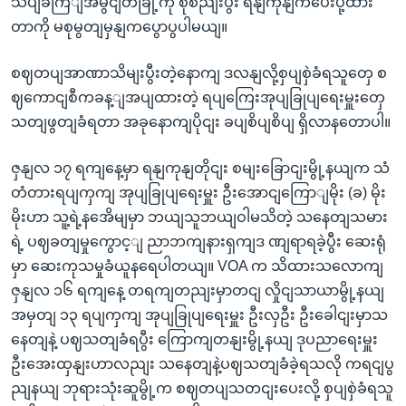
သပျခကြျအမွငျတခြို့ကို စုစညျးပွီး ရနျကုနျကပေးပို့ထား
တာကို မစုမွတျမှနျကပွောပွပါမယျ။
စဈတပျအာဏာသိမျးပွီးတဲ့နောကျ ဒလနျလို့စှပျစှဲခံရသူတှေ စ
ဈကောငျစီကခန့ျအပျထားတဲ့ ရပျကြေးအုပျခြုပျရေးမှူးတှေ
သတျဖွတျခံရတာ အခုနောကျပိုငျး ခပျစိပျစိပျ ရှိလာနတောပါ။
ဇှနျလ ၁၇ ရကျနေ့မှာ ရနျကုနျတိုငျး စမျးခြောငျးမွို့နယျက သံ
တံတားရပျကှကျ အုပျခြုပျရေးမှူး ဦးအောငျကြောျမိုး (ခ) မိုး
မိုးဟာ သူ့ရဲ့နအေိမျမှာ ဘယျသူဘယျဝါမသိတဲ့ သနေတျသမား
ရဲ့ ပဈခတျမှုကွောင့ျ ညာဘကျနားရှကျဒ ဏျရာရခဲ့ပွီး ဆေးရုံ
မှာ ဆေးကုသမှုခံယူနရေပါတယျ။ VOA က သိထားသလောကျ
ဇှနျလ ၁၆ ရကျနေ့ တရကျတညျးမှာတငျ လှိုငျသာယာမွို့နယျ
အမှတျ ၁၃ ရပျကှကျ အုပျခြုပျရေးမှူး ဦးလှဦး ဦးခေါငျးမှာသ
နေတျနဲ့ ပဈသတျခံရပွီး ကြောကျတနျးမွို့နယျ ဒုပညာရေးမှူး
ဦးအေးထှနျးဟာလညျး သနေတျနဲ့ပဈသတျခံခဲ့ရသလို ကရငျပွ
ညျနယျ ဘုရားသုံးဆူမွို့က စဈတပျသတငျးပေးလို့ စှပျစှဲခံရသူ