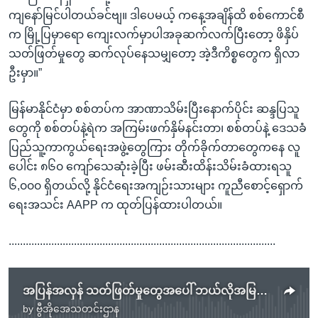
ကျနော်မြင်ပါတယ်ခင်ဗျ။ ဒါပေမယ့် ကနေ့အချိန်ထိ စစ်ကောင်စီ
က မြို့ပြမှာရော ကျေးလက်မှာပါအခုဆက်လက်ပြီးတော့ ဖိနှိပ်
သတ်ဖြတ်မှုတွေ ဆက်လုပ်နေသမျှတော့ အဲ့ဒီကိစ္စတွေက ရှိလာ
ဦးမှာ။”
မြန်မာနိုင်ငံမှာ စစ်တပ်က အာဏာသိမ်းပြီးနောက်ပိုင်း ဆန္ဒပြသူ
တွေကို စစ်တပ်နဲ့ရဲက အကြမ်းဖက်နှိမ်နင်းတာ၊ စစ်တပ်နဲ့ ဒေသခံ
ပြည်သူ့ကာကွယ်ရေးအဖွဲ့တွေကြား တိုက်ခိုက်တာတွေကနေ လူ
ပေါင်း ၈၆၀ ကျော်သေဆုံးခဲ့ပြီး ဖမ်းဆီးထိန်းသိမ်းခံထားရသူ
၆,၀၀၀ ရှိတယ်လို့ နိုင်ငံရေးအကျဉ်းသားများ ကူညီစောင့်ရှောက်
ရေးအသင်း AAPP က ထုတ်ပြန်ထားပါတယ်။
..............................................................................................
အပြန်အလှန် သတ်ဖြတ်မှုတွေအပေါ် ဘယ်လိုအမြင်ရှိကြလဲ
by
ဗွီအိုအေသတင်းဌာန
No media source currently available