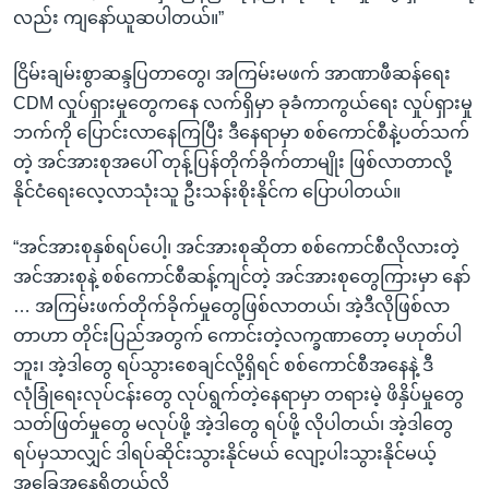
လည်း ကျနော်ယူဆပါတယ်။”
ငြိမ်းချမ်းစွာဆန္ဒပြတာတွေ၊ အကြမ်းမဖက် အာဏာဖီဆန်ရေး
CDM လှုပ်ရှားမှုတွေကနေ လက်ရှိမှာ ခုခံကာကွယ်ရေး လှုပ်ရှားမှု
ဘက်ကို ပြောင်းလာနေကြပြီး ဒီနေရာမှာ စစ်ကောင်စီနဲ့ပတ်သက်
တဲ့ အင်အားစုအပေါ် တုန့်ပြန်တိုက်ခိုက်တာမျိုး ဖြစ်လာတာလို့
နိုင်ငံရေးလေ့လာသုံးသူ ဦးသန်းစိုးနိုင်က ပြောပါတယ်။
“အင်အားစုနှစ်ရပ်ပေါ့၊ အင်အားစုဆိုတာ စစ်ကောင်စီလိုလားတဲ့
အင်အားစုနဲ့ စစ်ကောင်စီဆန့်ကျင်တဲ့ အင်အားစုတွေကြားမှာ နော်
… အကြမ်းဖက်တိုက်ခိုက်မှုတွေဖြစ်လာတယ်၊ အဲ့ဒီလိုဖြစ်လာ
တာဟာ တိုင်းပြည်အတွက် ကောင်းတဲ့လက္ခဏာတော့ မဟုတ်ပါ
ဘူး၊ အဲ့ဒါတွေ ရပ်သွားစေချင်လို့ရှိရင် စစ်ကောင်စီအနေနဲ့ ဒီ
လုံခြုံရေးလုပ်ငန်းတွေ လုပ်ရွက်တဲ့နေရာမှာ တရားမဲ့ ဖိနှိပ်မှုတွေ
သတ်ဖြတ်မှုတွေ မလုပ်ဖို့ အဲ့ဒါတွေ ရပ်ဖို့ လိုပါတယ်၊ အဲ့ဒါတွေ
ရပ်မှသာလျှင် ဒါရပ်ဆိုင်းသွားနိုင်မယ် လျော့ပါးသွားနိုင်မယ့်
အခြေအနေရှိတယ်လို့