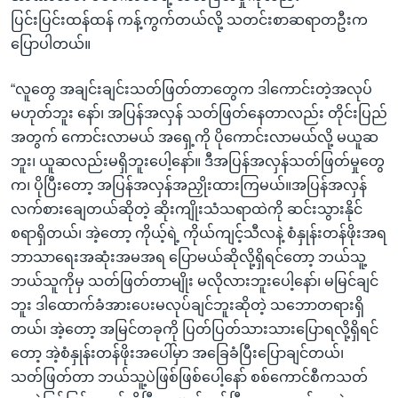
ပြင်းပြင်းထန်ထန် ကန့်ကွက်တယ်လို့ သတင်းစာဆရာတဦးက
ပြောပါတယ်။
“လူတွေ အချင်းချင်းသတ်ဖြတ်တာတွေက ဒါကောင်းတဲ့အလုပ်
မဟုတ်ဘူး နော်၊ အပြန်အလှန် သတ်ဖြတ်နေတာလည်း တိုင်းပြည်
အတွက် ကောင်းလာမယ် အရှေ့ကို ပိုကောင်းလာမယ်လို့ မယူဆ
ဘူး၊ ယူဆလည်းမရှိဘူးပေါ့နော်။ ဒီအပြန်အလှန်သတ်ဖြတ်မှုတွေ
က၊ ပိုပြီးတော့ အပြန်အလှန်အညှိုးထားကြမယ်။အပြန်အလှန်
လက်စားချေတယ်ဆိုတဲ့ ဆိုးကျိုးသံသရာထဲကို ဆင်းသွားနိုင်
စရာရှိတယ်၊ အဲ့တော့ ကိုယ့်ရဲ့ ကိုယ်ကျင့်သီလနဲ့ စံနှုန်းတန်ဖိုးအရ
ဘာသာရေးအဆုံးအမအရ ပြောမယ်ဆိုလို့ရှိရင်တော့ ဘယ်သူ့
ဘယ်သူကိုမှ သတ်ဖြတ်တာမျိုး မလိုလားဘူးပေါ့နော်၊ မမြင်ချင်
ဘူး ဒါထောက်ခံအားပေးမလုပ်ချင်ဘူးဆိုတဲ့ သဘောတရားရှိ
တယ်၊ အဲ့တော့ အမြင်တခုကို ပြတ်ပြတ်သားသားပြောရလို့ရှိရင်
တော့ အဲ့စံနှုန်းတန်ဖိုးအပေါ်မှာ အခြေခံပြီးပြောချင်တယ်၊
သတ်ဖြတ်တာ ဘယ်သူ့ပဲဖြစ်ဖြစ်ပေါ့နော် စစ်ကောင်စီကသတ်