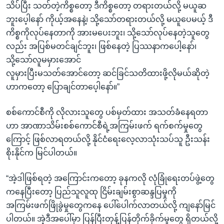
သိပ်ပြီး သတ်တဲ့ကိစ္စတော့ ဒီကိစ္စတော့ တရားတယ်လို့ မယူဆ
ဘူးပေ့ါနော် ကိုယ့်အနေနဲ့၊ သို့သော်တရားတယ်လို့ မယူပေမယ့် ဒီ
ကိစ္စကိုလုပ်နေတာကို အားမပေးဘူး၊ သို့သော်လုပ်နေတဲ့သူတွေ
လည်း အပြစ်မတင်ချင်ဘူး၊ ဖြစ်နေတဲ့ ပြဿနာကပေါ့နော်၊
သို့သော်လူမမှားအောင်
လူမှားပြီးမသတ်အောင်တော့ ဆင်ခြင်သတိထားဖို့လိုမယ်ဆိုတဲ့
ဟာကတော့ ပြောချင်တာပေ့ါနော်။”
စစ်ကောင်စီကို လိုလားသူတွေ ပစ်မှတ်ထား အသတ်ခံနေရတာ
ဟာ အာဏာသိမ်းစစ်ကောင်စီရဲ့အကြမ်းဖက် ရက်စက်မှုတွေ
ကြောင့် ဖြစ်လာရတယ်လို့ နိုင်ငံရေးလေ့လာသုံးသပ်သူ ဦးသန်း
စိုးနိုင်က မြင်ပါတယ်။
“အဲ့ဒါဖြစ်ရတဲ့ အကြောင်းကတော့ ခုနကလို လုံခြုံရေးတပ်ဖွဲ့တွေ
ကနေပြီးတော့ ပြည်သူလူထု ငြိမ်းချမ်းစွာဆန္ဒပြမှုကို
အကြမ်းဖက်ဖြိုခွဲမှုတွေကနေ ပေါ်ပေါက်လာတယ်လို့ ကျနော်မြင်
ပါတယ်။ အဲ့ဒီအပေါ်မှာ ပြန်ပြီးတုန့်ပြန်တိုက်ခိုက်မှုတွေ ရှိတယ်လို့