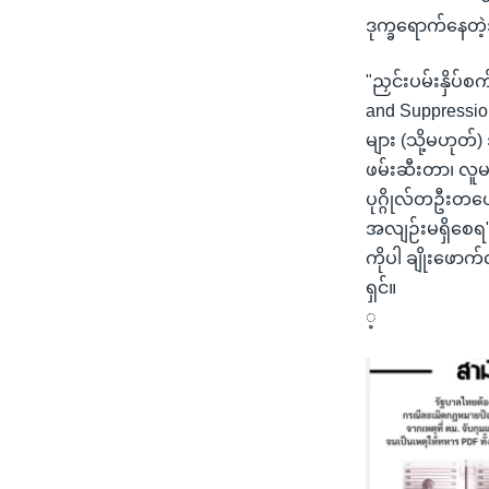
ဒုက္ခရောက်နေတဲ့အ
"ညှင်းပမ်းနှိပ်
and Suppression
များ (သို့မဟုတ
ဖမ်းဆီးတာ၊ လူမဆ
ပုဂ္ဂိုလ်တဦးတယေ
အလျဉ်းမရှိစေရ"
ကိုပါ ချိုးဖေ
ရှင်။
့