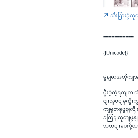
သီးခြားခွဲထု
===========
{{Unicode}}
မွနျမာအတိုကျအခ
ပွီးခဲ့တဲ့ရကျက 
ငျးလူဝငျမှုကွ
ကျမှုတခုဖွဈလို့
ခကြျထုတျပွနျ
သတငျးပေးပို့