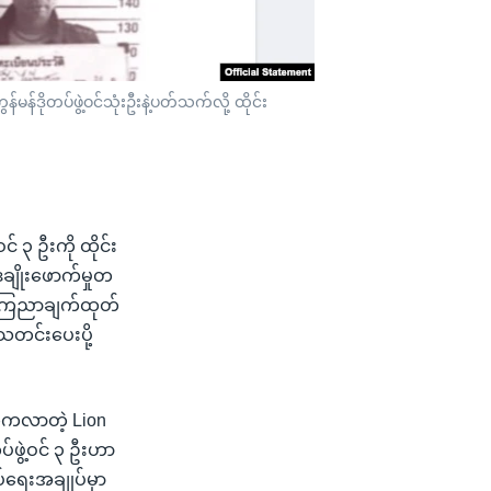
မန်ဒိုတပ်ဖွဲ့ဝင်သုံးဦးနဲ့ပတ်သက်လို့ ထိုင်း
် ၃ ဦးကို ထိုင်း
ျိုးဖောက်မှုတ
 က ကြေညာချက်ထုတ်
တင်းပေးပို့
က်ကလာတဲ့ Lion
်ဖွဲ့ဝင် ၃ ဦးဟာ
ပ်ရေးအချုပ်မှာ