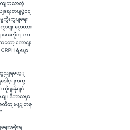
့ဘကျကလာတဲ့
ယျရေးတပျဖှဲ့ဝငျ
ှုကွီးကွပျရေး
ကွောငျး ပွောထား
ငျးပေးလိုကျတာ
တာကတော့ ကောငျး
CRPH ရဲ့ပွော
ုံကွညျရမယ့ျ
ှုဒေါင့ျကကွ
ုငျးနိုငျငံ
တယျ။ ဒီကာလမှာ
က စတိတျမန့ျတခု
”
ျရေးအစိုးရ