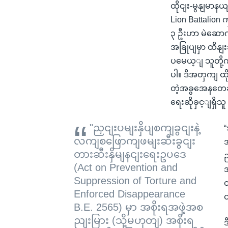
ထိုငျး-မွနျမာ
Lion Battalion
၃ ဦးဟာ မဲဆောကျမ
အခြုပျမှာ ထိနျ
ပမေယ့ျ သူတို့က
ပါ။ ဒီအတှကျ ထ
တဲ့အခွအေနတေခု
ရေးဆိုခှင့ျရှ
"ညှငျးပမျးနှိပျစကျခွငျးနဲ့
လကျစဖြောကျဖမျးဆီးခွငျး
တားဆီးနှိမျနငျးရေးဥပဒေ
ည
(Act on Prevention and
Suppression of Torture and
ထ
Enforced Disappearance
B.E. 2565) မှာ အစိုးရအဖှဲ့အစ
ညျးမြား (သို့မဟုတျ) အစိုးရ
ဒ