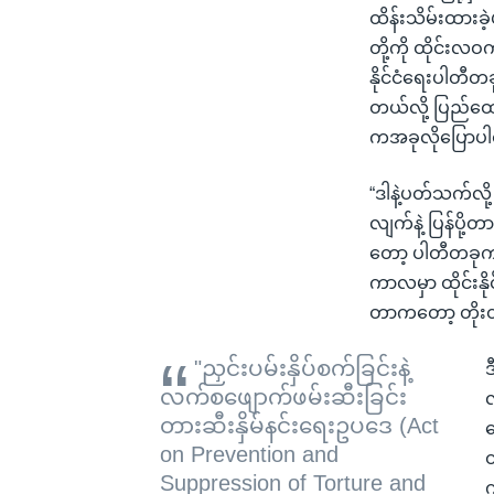
ထိန်းသိမ်းထားခ
တို့ကို ထိုင်းလ
နိုင်ငံရေးပါတ
တယ်လို့ ပြည်ထော
ကအခုလိုပြောပ
“ဒါနဲ့ပတ်သက်လိ
လျက်နဲ့ ပြန်ပို
တော့ ပါတီတခုက 
ကာလမှာ ထိုင်းနိ
တာကတော့ တိုး
"ညှင်းပမ်းနှိပ်စက်ခြင်းနဲ့
ဒ
လက်စဖျောက်ဖမ်းဆီးခြင်း
လ
တားဆီးနှိမ်နင်းရေးဥပဒေ (Act
တ
on Prevention and
Suppression of Torture and
က