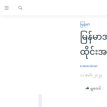
သုံး
ရ
ရှာဖွေ
လွယ်ကူ
မူလစာမျက်နှာ
မြန်မာ
ရ
စေ
မြန်မာ
လာ
မြန်မာအ
သည့်
ဒ်
ကမ္ဘာ့သတင်းများ
Link
ဗွီဒီယို
နိုင်ငံတကာ
ထိုင်း
များ
သတင်းလွတ်လပ်ခွင့်
အမေရိကန်
ပင်မ
ရပ်ဝန်းတခု လမ်းတခု အလွန်
တရုတ်
အေးအေးမာ
အကြောင်းအရာ
အင်္ဂလိပ်စာလေ့လာမယ်
အစ္စရေး-ပါလက်စတိုင်း
၁၁ ဧၿပီ၊ ၂၀၂၃
သို့
အပတ်စဉ်ကဏ္ဍများ
အမေရိကန်သုံးအီဒီယံ
ကျော်
မျှဝေပါ
ကြည့်
ရေဒီယိုနှင့်ရုပ်သံ အချက်အလက်များ
မကြေးမုံရဲ့ အင်္ဂလိပ်စာ
ရေဒီယို
ရန်
ရေဒီယို/တီဗွီအစီအစဉ်
ရုပ်ရှင်ထဲက အင်္ဂလိပ်စာ
တီဗွီ
ပင်မ