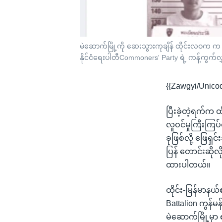
မဲဆောက်မြို့ကို ဆေးသွားကုချိန် ထိုင်းလဝက က မြန်မ
နိုင်ငံရေးပါတီCommoners' Party ရဲ့ ကန့်ကွက်လွ
{{Zawgyi/Unico
ပြီးခဲ့တဲ့ရက်က ထ
လူဝင်မှုကြီးကြ
ခုဖြစ်လို့ ဖြေရ
ပြန် တောင်းဆိ
ထားပါတယ်။
ထိုင်း-မြန်မာန
Battalion ကွန်မ
မဲဆောက်မြို့မှာ