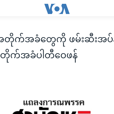
တိုက်အခံတွေကို ဖမ်းဆီးအပ်နှံ
အတိုက်အခံပါတီဝေဖန်