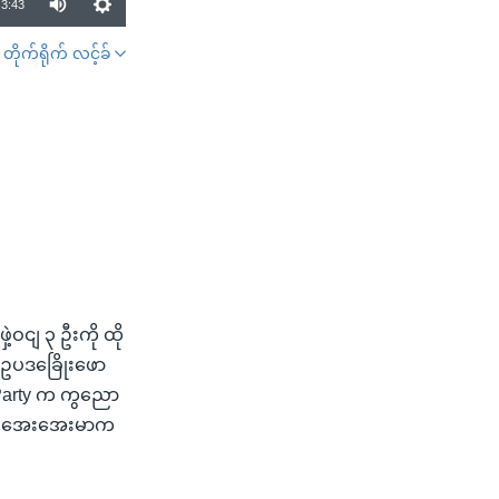
3:43
တိုက်ရိုက် လင့်ခ်
SHARE
့ဝငျ ၃ ဦးကို ထို
ဥပဒခြေိုးဖော
' Party က ကွညော
ကျမအေးအေးမာက