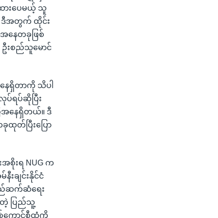
ာထားပေမယ့် သူ
 ဒီအတွက် ထိုင်း
ြေအနေတခုဖြစ်
သူ ဦးစည်သူမောင်
ေရှိတာကို သိပါ
ုပ်ရပ်ဆိုပြီး
ေအနေရှိတယ်။ ဒီ
တခုထုတ်ပြီးပြော
ရေးအစိုးရ NUG က
းချင်းနိုင်ငံ
ရှည်ဆက်ဆံရေး
့ ပြည်သူ့
စ်ကောင်စီထံကို