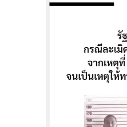
သုတပဒေသာ အင်္ဂလိပ်စာ
အ
ညွန်း
စာမျက်နှာ
သို့
ကျော်
ကြည့်
ရန်
ရှာဖွေ
ရန်
နေရာ
သို့
ကျော်
ရန်