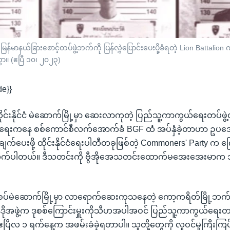
ာနယ်ခြားစောင့်တပ်ဖွဲ့ဘက်ကို ပြန်လွှဲပြောင်းပေးပို့ခံရတဲ့ Lion Battalion ကွန်
ှာ။ (ဧပြီ ၁၀၊ ၂၀၂၃)
de}}
ိုင်းနိုင်ငံ မဲဆောက်မြို့မှာ ဆေးလာကုတဲ့ ပြည်သူ့ကာကွယ်ရေးတပ်ဖွဲ့ဝင
ပ်ရေးကနေ စစ်ကောင်စီလက်အောက်ခံ BGF ထံ အပ်နှံခဲ့တာဟာ ဥပဒေခ
ှင်းချက်ပေးဖို့ ထိုင်းနိုင်ငံရေးပါတီတခုဖြစ်တဲ့ Commoners' Party
ုလိုက်ပါတယ်။ ဒီသတင်းကို ဗွီအိုအေသတင်းထောက်မအေးအေးမာက သ
ယ်စပ်မဲဆောက်မြို့မှာ လာရောက်ဆေးကုသနေတဲ့ ကော့ကရိတ်မြို့ဘ
န်ဒိုအဖွဲ့က ဒုစစ်ကြောင်းမှူးကိုသီဟအပါအဝင် ပြည်သူ့ကာကွယ်ရေးတပ
 ဧပြီလ ၁ ရက်နေ့က အဖမ်းခံခဲ့ရတာပါ။ သူတို့တွေကို လူဝင်မှုကြီးကြ