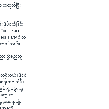
ာ စာထုတ်ပြီး
း နှိပ်စက်ခြင်း
 Torture and
rs' Party ပါတီ
ိုထားပါတယ်။
့လည်း ဦးစည်သူ
ေရှိတယ်။ နိုင်ငံ
်ငံရေးအရ ထိမ်း
စ်လို့ ပဋိပက္ခ
်ငံတွေဟာ
ွင့်အရေးချိုး
 အခုလို