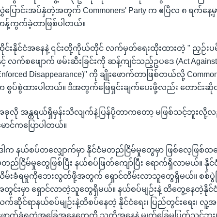
ွှဲပြောင်းအပ်နှံတဲ့အတွက် Commoners' Party က ဧပြီလ ၈ ရက်နေ့မှ
န့်ကွက်ခဲ့တာဖြစ်ပါတယ်။
ိုင်းနိုင်ငံအနေနဲ့ ၎င်းတို့ကိုယ်တိုင် လက်မှတ်ရေးထိုးထားတဲ့ " ညှဉ်းပမ်
ှင့် လက်စဖျောက် ဖမ်းဆီးခြင်းကို ဆန့်ကျင်သည့်ဥပဒေ (Act Against
nforced Disappearance)" ကို ချိုးဖောက်တာဖြစ်တယ်လို့ Commone
 စွပ်စွဲထားပါတယ်။ ဒီအတွက်ဖြေရှင်းချက်ပေးဖို့လည်း တောင်းဆ
ခုလို အန္တရယ်ရှိမှန်းသိလျက်နဲ့ပြန်ပို့တာကတော့ မဖြစ်သင့်ဘူးလို
မောင်ကပြောပါတယ်။
ဒါက နယ်စပ်တလျှောက်မှာ နိုင်ငံမတည်ငြိမ်မှုတွေမှာ ဖြစ်လေ့ဖြစ်ထတွ
တည်ငြိမ်မှုတွေဖြစ်ပြီး နယ်စပ်ဖြတ်ကျော်ပြီး ရောက်ရှိလာမယ်။ နိုင
ိမ်းခံရမှုကိုဘေးလွတ်ဖို့အတွက် ရှောင်တိမ်းလာသူတွေရှိမယ်။ စစ်ပွဲဖြ
တွင်းမှာ ရှောင်လာတဲ့သူတွေရှိမယ်။ နယ်စပ်မျဉ်းနဲ့ ထိတွေ့နေတဲ့နိုင
က်ဆိုင်ရာနယ်စပ်မျဉ်းနဲ့ထိစပ်နေတဲ့ နိုင်ငံရေး၊ ပြည်တွင်းရေး၊ လူ့အခ
ောက်ခံရတဲ့အခြေအနေတွေကို သူတို့အနေနဲ့ မျက်ခြေမပြတ်သင့်ဘူး။