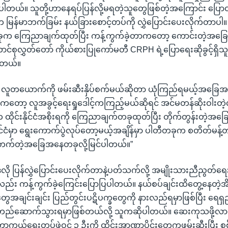
ဲ့ပါတယ်။ သူတို့ဟာနေရပ်ပြန်လို့မရတဲ့သူတွေဖြစ်တဲ့အကြောင်း ပြေ
ဝက မြန်မာဘက်ခြမ်း နယ်ခြားစောင့်တပ်ကို လွှဲပြောင်းပေးလိုက်တာပါ။
ီတခုက ကြေညာချက်ထုတ်ပြီး ကန့်ကွက်ခဲ့တာကတော့ ကောင်းတဲ့အခ
င်စုလွှတ်တော် ကိုယ်စားပြုကော်မတီ CRPH ရဲ့ပြောရေးဆိုခွင့်ရှိ
ါတယ်။
ု့ လူတယောက်ကို ဖမ်းဆီးနှိပ်စက်မယ်ဆိုတာ ယုံကြည်ရမယ့်အခြေအန
့တာကတော့ လူအခွင့်ရေးရှုဒေါင့်ကကြည့်မယ်ဆိုရင် အင်မတန်ဆိုးဝါးတဲ့လ
ထိုင်းနိုင်ငံအစိုးရကို ကြေညာချက်တခုထုတ်ပြီး တိုက်တွန်းတဲ့အခြ
ုင်ငံမှာ ရွေးကောက်ပွဲလုပ်တော့မယ့်အချိန်မှာ ပါတီတခုက စတိတ်မန့်
တက်တဲ့အခြေအနေတခုလို့မြင်ပါတယ်။”
ီလို ပြန်လွှဲပြောင်းပေးလိုက်တာနဲ့ပတ်သက်လို့ အမျိုးသားညီညွတ်
ည်း ကန့်ကွက်ခဲ့ကြေင်းပြောပြပါတယ်။ နယ်စပ်ချင်းထိတွေ့နေတဲ့အိမ်နီ
ွေအချင်းချင်း ပြည်တွင်းပဋိပက္ခတွေကို နားလည်ရမှာဖြစ်ပြီး ရေ
တည်ဆောက်သွားရမှာဖြစ်တယ်လို့ သူကဆိုပါတယ်။ ဆေးကုသဖို့လာတဲ
ာကွယ်ရေးတပ်ဖွဲ့ဝင် ၃ ဦးကို ထိုင်းအာဏာပိုင်းတွေကဖမ်းဆီးပြီး စ