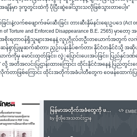
ချိန်မှာ ဒုက္ခတွင်းထဲကို ပိုပြီးဆွဲခေါ်သွားသလိုဖြစ်သွားတာပေါ့။”
စက်ခြင်းနဲ့လက်စဖျောက်ဖမ်းဆီးခြင်း တားဆီးနှိမ်နင်းရေးဥပဒေ (Act o
 of Torture and Enforced Disappearance B.E. 2565) မှာတော့ အ
်) အစိုးရတာဝန်ရှိသူများအနေနဲ့ လူပုဂ္ဂိုလ်တဦးတယောက်အတွက် 
န်စွာပြုမူဆက်ဆံတာ၊ ညှဉ်းပန်းနှိပ်စက်တာ၊ နိုင်ငံတနိုင်ငံသို့ အဆ
ာက်ကိုမှ မောင်းထုတ်ခြင်း၊ လွဲှပြောင်းပေးအပ်ခြင်း၊ ပြည်နှင်ဒဏ်ပ
 လို့ အတိအလင်းပြဌာန်းထားကြောင်း ထိုင်းနိုင်ငံအနေနဲ့ ပြည်တွင
ာက်လိုက်တာဖြစ်ကြောင်း ထိုင်းအတိုက်အခံပါတီတွေက ဝေဖန်ထောက
မြန်မာအတိုက်အခံတွေကို ဖမ်းဆီးအပ်နှံမှု ထိုင်းအတိုက်အခံပါတီဝေဖန်
EMBE
by
ဗွီအိုအေသတင်းဌာန
No media source currently available