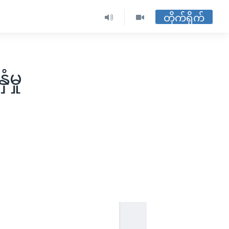
တိုက်ရိုက်
မှု