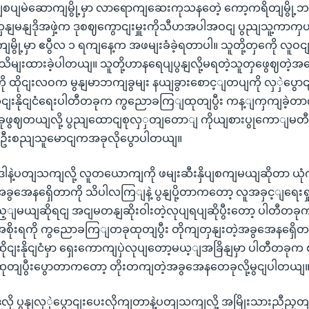
နယျစပျမဲဆောကျမွို့မှာ လာရောကျဆေးကုသနတေဲ့ ကော့ကရိတျမွို
 ကှနျမနျဒိုအဖှဲ့က ဒုစဈကွောငျးမှူးကိုသီဟအပါအဝငျ ပွညျသူ့ကာကှ
ွို့မှာ ဧပွီလ ၁ ရကျနေ့က အဖမျးခံခဲ့ရတာပါ။ သူတို့တှကေို လူဝငျမ
းသိမျးထားခဲ့ပါတယျ။ သူတို့ဟာနရေပျပွနျလို့မရတဲ့သူတှဖွေဈတဲ့အ
ို ထိုငျးလဝက မွနျမာဘကျခွမျး နယျခွားစောင့ျတပျကို လှှဲပွော
ိုငျးနိုငျငံရေးပါတီတခုက ကွညောခကြျထုတျပွီး ကန့ျကှကျခဲ့
ဖွဈတယျလို့ ပွညျထောငျစုလှှတျတောျ ကိုယျစားပွုကောျမတီ 
ိသူ ဦးစညျသူမောငျကအခုလိုပွောပါတယျ။
“ဒါနဲ့ပတျသကျလို့ လူတယောကျကို ဖမျးဆီးနှိပျစကျမယျဆိုတာ ယ
အခွအေနရှေိတာကို သိပါလကြျနဲ့ ပွနျပို့တာကတော့ လူအခှင့ျရေးရ
့ျမယျဆိုရငျ အငျမတနျဆိုးဝါးတဲ့လုပျရပျဆိုပွီးတော့ ပါတီတခုက ထိ
အစိုးရကို ကွညောခကြျတခုထုတျပွီး တိုကျတှနျးတဲ့အခွအေနရှေိ
ိုငျးနိုငျငံမှာ ရှေးကောကျပှဲလုပျတော့မယ့ျအခြိနျမှာ ပါတီတခု
ထုတျပွီးပွောတာကတော့ တိုးတကျတဲ့အခွအေနတေခုလို့မွငျပါတယျ။
ီလို ပွနျလှှဲပွောငျးပေးလိုကျတာနဲ့ပတျသကျလို့ အမြိုးသားညီညှတ