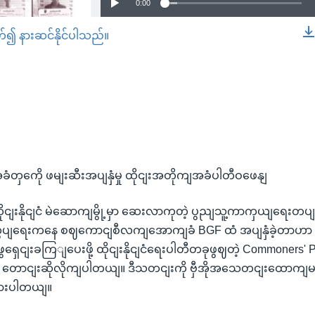
0:00
တ်၍ နားဆင်နိုင်ပါသည်။
EMBED
ံတှကေို ဖမျးဆီးအပျနှံမှု ထိုငျးအတိုကျအခံပါတီဝဖေနျ
ထိုငျးနိုငျငံ မဲဆောကျမွို့မှာ ဆေးလာကုတဲ့ ပွညျသူ့ကာကှယျရေးတပျဖှဲ
ီးကွပျရေးကနေ စဈကောငျစီလကျအောကျခံ BGF ထံ အပျနှံခဲ့တာဟာ 
 ဖွရှေငျးခကြျပေးဖို့ ထိုငျးနိုငျငံရေးပါတီတခုဖွဈတဲ့ Commoners
 တောငျးဆိုလိုကျပါတယျ။ ဒီသတငျးကို ဗှီအိုအသေတငျးထော
ထားပါတယျ။