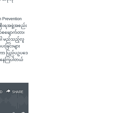
n Prevention
စိုးရအဖွဲ့အစည်း
လက်စဖျောက်တာ၊
ိုပါ မည်သည့်လူ
ေးခြင်းများ
်းကော ပြည်ပဥပဒေ
်ပြနေကြပါတယ်
D
SHARE