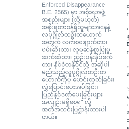
Enforced Disappearance
လ
B.E. 2565) မှာ အစိုးရအဖွဲ့
က
အစည်းများ (သို့မဟုတ်)
အစိုးရတာဝန်ရှိသူများအနေနဲ့
ထ
လူပုဂ္ဂိုလ်တဦးတယောက်
န
အတွက် လက်စဖျောက်တာ၊
E
ဖမ်းဆီးတာ၊ လူမဆန်စွာပြုမူ
က
ဆက်ဆံတာ၊ ညှဉ်းပန်းနှိပ်စက်
တာ၊ နိုင်ငံတနိုင်ငံသို့ အဆိုပါ
အ
မည်သည့်လူပုဂ္ဂိုလ်တဦးတ
ယောက်ကိုမှ မောင်းထုတ်ခြင်း၊
လွှဲပြောင်းပေးအပ်ခြင်း၊
“
ပြည်နှင်ဒဏ်ပေးခြင်းများ
မ
အလျဉ်းမရှိစေရ" လို့
သ
အတိအလင်းပြဌာန်းထားပါ
အ
တယ်။
သ
ဖ