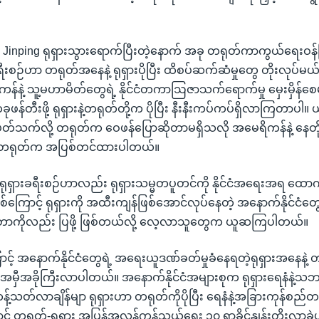
Jinping ရုရှားသွားရောက်ပြီးတဲ့နောက် အခု တရုတ်ကာကွယ်ရေးဝန်ကြီ
ီးစဉ်ဟာ တရုတ်အနေနဲ့ ရုရှားပိုပြီး ထိစပ်ဆက်ဆံမှုတွေ တိုးလုပ်မယ
်နဲ့ သူ့မဟာမိတ်တွေရဲ့ နိုင်ငံတကာဩဇာသက်ရောက်မှု မှေးမှိန်စေမယ
်တီးဖို့ ရုရှားနဲ့တရုတ်တို့က ပိုပြီး နီးနီးကပ်ကပ်ရှိလာကြတာပါ။ ယူ
့ပတ်သက်လို့ တရုတ်က ဝေဖန်ပြောဆိုတာမရှိသလို အမေရိကန်နဲ့ နေတို
့ တရုတ်က အပြစ်တင်ထားပါတယ်။
ရုရှားခရီးစဉ်ဟာလည်း ရုရှားသမ္မတပူတင်ကို နိုင်ငံအရေးအရ ထောက
ကြောင့် ရုရှားကို အထီးကျန်ဖြစ်အောင်လုပ်နေတဲ့ အနောက်နိုင်ငံတွေရဲ
တာကိုလည်း ပြဖို့ ဖြစ်တယ်လို့ လေ့လာသူတွေက ယူဆကြပါတယ်။
င့် အနောက်နိုင်ငံတွေရဲ့ အရေးယူဒဏ်ခတ်မှုခံနေရတဲ့ရုရှားအနေနဲ့
 အမှီအခိုကြီးလာပါတယ်။ အနောက်နိုင်ငံအများစုက ရုရှားရေနံနဲ့သဘာ
့်သတ်လာချိန်မျာ ရုရှားဟာ တရုတ်ကိုပိုပြီး ရေနံနဲ့အခြားကုန်စည်တင်ပိ
 တရုတ်-ရုရှား အပြန်အလှန်ကုန်သွယ်ရေး ၃၀ ရာခိုင်နှုန်းတိုးလာခဲ