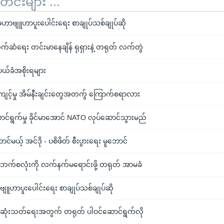
်းများ ...
မဟာဗျူဟာပူးပေါင်းရေး စာချုပ်သစ်ချုပ်ဆို
က်ဆံရေး တင်းမာနေချိန် ရုရှားနဲ့ တရုတ် လက်တွဲ
ပယ်ခံအစိုးရများ
င့်မှု အိမ်နီးချင်းတွေအတကွ် ကြောက်စရာလား
ာင်ရွက်မှု ခိုင်မာအောင် NATO လုပ်ဆောင်သွားမည်
်မယ့် အင်ဒို - ပစိဖိတ် စီးပွားရေး မူဘောင်
ှစ်ဘက်စလုံးကို လက်နက်မရောင်းဖို့ တရုတ် အာမခံ
ျူဟာပူးပေါင်းရေး စာချုပ်သစ်ချုပ်ဆို
အဆုံးသတ်ရေးအတွက် တရုတ် ပါဝင်ဆောင်ရွက်လို