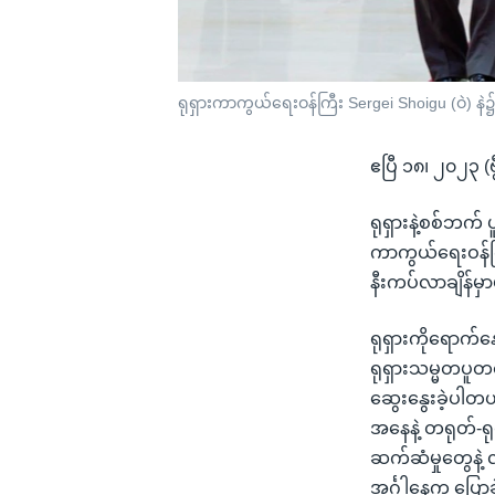
ရုရှားကာကွယ်ရေးဝန်ကြီး Sergei Shoigu (ဝဲ) န
ဧပြီ ၁၈၊ ၂၀၂၃ (ဗ
ရုရှားနဲ့စစ်ဘက်
ကာကွယ်ရေးဝန်ကြ
နီးကပ်လာချိန်
ရုရှားကိုရောက်န
ရုရှားသမ္မတပူတင်
ဆွေးနွေးခဲ့ပါတ
အနေနဲ့ တရုတ်-ရ
ဆက်ဆံမှုတွေနဲ့ 
အင်္ဂါနေ့က ပြေ