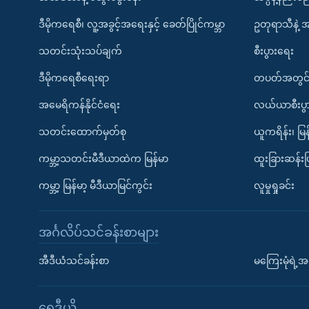
ဒီမိုကရေစီ၊ လူ့အခွင့်အရေးနှင့် ခေတ်ပြိုင်ကမ္ဘာ
ဥတုရာသီနဲ့ 
သတင်းသုံးသပ်ချက်
စီးပွားရေး
ဒီမိုကရေစီရေးရာ
တပတ်အတွင်
အမေရိကန်နိုင်ငံရေး
လယ်ယာစီးပွ
သတင်းထောက်မှတ်စု
ယူကရိန်း၊ မြန
ကမ္ဘာ့သတင်းမီဒီယာထဲက မြန်မာ
ထူးခြားဆန်း
ကမ္ဘာ့ မြန်မာ့ မီဒီယာမြင်ကွင်း
လူမှုရှုခင်း
အင်္ဂလိပ်သင်ခန်းစာများ
အီဒီယံသင်ခန်းစာ
မကြေးမုံရဲ့အင
ရေဒီယို