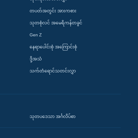
တပတ်အတွင်း အားကစား
သုတစုံလင် အမေရိကန်တခွင်
Gen Z
နေရာပေါင်းစုံ အကြောင်းစုံ
ဒို့အသံ
သက်တံရောင်သတင်းလွှာ
သုတပဒေသာ အင်္ဂလိပ်စာ