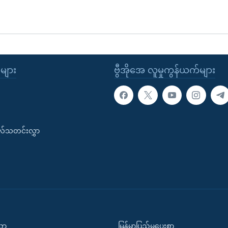
ုများ
ဗွီအိုအေ လူမှုကွန်ယက်များ
းလ်သတင်းလွှာ
ပညာ
မြန်မာပြည်မှပေးစာ