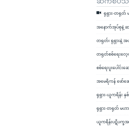
ဆက်စပ်သတင
ရုရှား-တရုတ် 
အနောက်အုပ်စုနဲ့ ဆ
တရုတ်၊ ရုရှားနဲ့ အ
တရုတ်စစ်ရေးလေ့ကျ
စစ်ရေးပူးပေါင်းဆေ
အမေရိကန် ဖော်ဆောင
ရုရှား-ယူကရိန်း န
ရုရှား-တရုတ် မဟာဗ
ယူကရိန်းပဋိပက္ခ