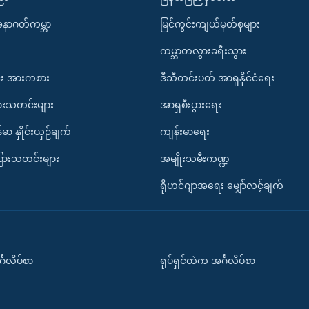
အနာဂတ်ကမ္ဘာ
မြင်ကွင်းကျယ်မှတ်စုများ
ကမ္ဘာတလွှားခရီးသွား
း အားကစား
ဒီသီတင်းပတ် အာရှနိုင်ငံရေး
ားသတင်းများ
အာရှစီးပွားရေး
်မာ နှိုင်းယှဉ်ချက်
ကျန်းမာရေး
ပြားသတင်းများ
အမျိုးသမီးကဏ္ဍ
ရိုဟင်ဂျာအရေး မျှော်လင့်ချက်
်္ဂလိပ်စာ
ရုပ်ရှင်ထဲက အင်္ဂလိပ်စာ