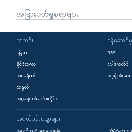
အခြားဖတ်ရှုစရာများ
သတင်း
၀န်ဆောင်မှ
မြန်မာ
RSS
နိုင်ငံတကာ
ပေါ့ဒ်ကတ်စ်
အမေရိကန်
နေ့စဉ်အီးမေ
တရုတ်
အစ္စရေး-ပါလက်စတိုင်း
အပတ်စဉ်ကဏ္ဍများ
အယ်ဒီတာနဲ့ ဆွေးနွေးခန်း
သိပ္ပံနဲ့နည်း