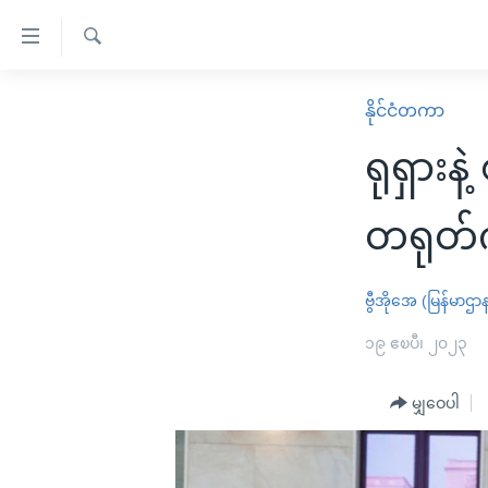
သုံး
ရ
ရှာဖွေ
လွယ်ကူ
မူလစာမျက်နှာ
နိုင်ငံတကာ
ရ
စေ
မြန်မာ
လာ
ရုရှားနဲ
သည့်
ဒ်
ကမ္ဘာ့သတင်းများ
Link
ဗွီဒီယို
နိုင်ငံတကာ
တရုတ်
များ
သတင်းလွတ်လပ်ခွင့်
အမေရိကန်
ပင်မ
ရပ်ဝန်းတခု လမ်းတခု အလွန်
တရုတ်
ဗွီအိုအေ (မြန်မာဌာ
အကြောင်းအရာ
အင်္ဂလိပ်စာလေ့လာမယ်
အစ္စရေး-ပါလက်စတိုင်း
၁၉ ဧၿပီ၊ ၂၀၂၃
သို့
အပတ်စဉ်ကဏ္ဍများ
အမေရိကန်သုံးအီဒီယံ
ကျော်
မျှဝေပါ
ကြည့်
ရေဒီယိုနှင့်ရုပ်သံ အချက်အလက်များ
မကြေးမုံရဲ့ အင်္ဂလိပ်စာ
ရေဒီယို
ရန်
ရေဒီယို/တီဗွီအစီအစဉ်
ရုပ်ရှင်ထဲက အင်္ဂလိပ်စာ
တီဗွီ
ပင်မ