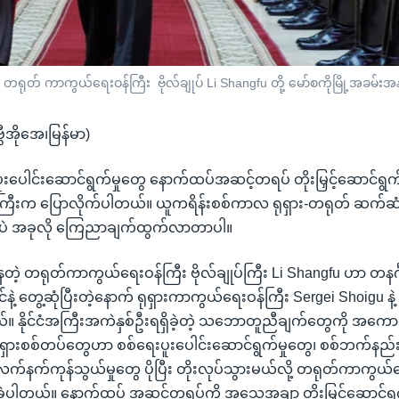
ဲ၌ တရုတ် ကာကွယ်ရေးဝန်ကြီး ဗိုလ်ချုပ် Li Shangfu တို့ မော်စကိုမြို့အ
ွီအိုအေ၊မြန်မာ)
 ပူးပေါင်းဆောင်ရွက်မှုတွေ နောက်ထပ်အဆင့်တရပ် တိုးမြှင့်ဆောင်ရွ
ီးက ပြောလိုက်ပါတယ်။ ယူကရိန်းစစ်ကာလ ရုရှား-တရုတ် ဆက်ဆံရေ
မှာပဲ အခုလို ကြေညာချက်ထွက်လာတာပါ။
ေတဲ့ တရုတ်ကာကွယ်ရေးဝန်ကြီး ဗိုလ်ချုပ်ကြီး Li Shangfu ဟာ တနင်္
နဲ့ တွေ့ဆုံပြီးတဲ့နောက် ရုရှားကာကွယ်ရေးဝန်ကြီး Sergei Shoigu နဲ့
ယ်။ နိုင်ငံအကြီးအကဲနှစ်ဦးရရှိခဲ့တဲ့ သဘောတူညီချက်တွေကို အကေ
ုရှားစစ်တပ်တွေဟာ စစ်ရေးပူးပေါင်းဆောင်ရွက်မှုတွေ၊ စစ်ဘက်နည်း
လက်နက်ကုန်သွယ်မှုတွေ ပိုပြီး တိုးလုပ်သွားမယ်လို့ တရုတ်ကာကွယ်
ာခဲ့ပါတယ်။ နောက်ထပ် အဆင့်တရပ်ကို အသေအချာ တိုးမြှင့်ဆောင်ရ