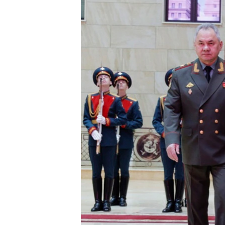
သုတပဒေသာ အင်္ဂလိပ်စာ
အ
ညွန်း
စာမျက်နှာ
သို့
ကျော်
ကြည့်
ရန်
ရှာဖွေ
ရန်
နေရာ
သို့
ကျော်
ရန်