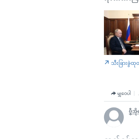
သီးခြားခွဲထု
မျှဝေပါ
ဗွီအ