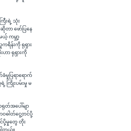
းရဲ့ သုံး
်ဆိုတာ ဖော်ပြနေ
့် ကမ္ဘာ့
ကရိန်းကို ရုရှား
းဟာ ရုရှားကို
်ခံမှုပြရာရောက်
့ ကြိုးပမ်းမှု မ
 တရုတ်အပေါ်မျာ
ဝဓါတ်ငွေ့တင်ပို့
ု့မှုတွေ တိုး
့ပါတယ်။