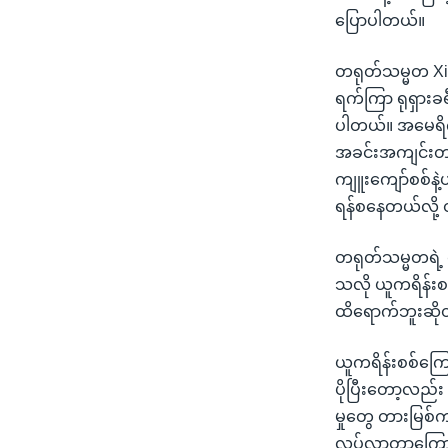
ပြောပါတယ်။
တရုတ်သမ္မတ Xi 
ရက်ကြာ ရုရှားခရ
ပါတယ်။ အမေရိကန
အခင်းအကျင်းတခုဖန
ကျူးကျော်စစ်နဲ
ရန်စနေတယ်လို
တရုတ်သမ္မတရဲ့ 
သလို ယူကရိန်းစစ်
ထိရောက်ဘူးဆို
ယူကရိန်းစစ်ကြော
ပိုပြီးတော့လည်း
မှုတွေ တားမြစ်ကန
လုပ်လာတာကြောင့်