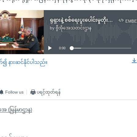
ရုရှားနဲ့ စစ်ရေးပူးပေါင်းမှုတိုးမြှင့်မယ်လို့ တရုတ်ကာကွယ်ရေးဝန်ကြီးကြေညာ
EMBE
by
ဗွီအိုအေသတင်းဌာန
No media source currently available
0:00
တ်၍ နားဆင်နိုင်ပါသည်။
EMBED
Follow us
ပရင့်ထုတ်ရန်
ိုအေ (မြန်မာဌာန)