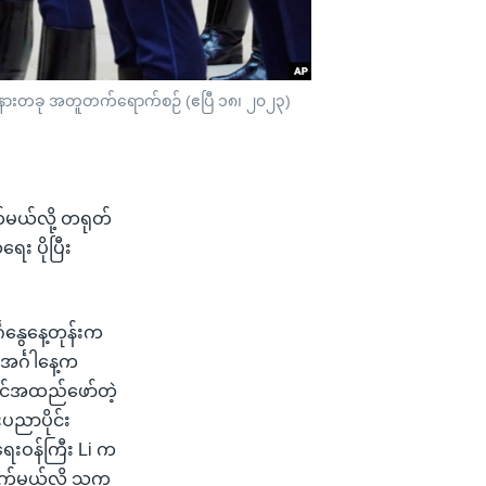
ခမ်းအနားတခု အတူတက်ရောက်စဉ် (ဧပြီ ၁၈၊ ၂၀၂၃)
က်မယ်လို့ တရုတ်
း ပိုပြီး
ဂနွေနေ့တုန်းက
 အင်္ဂါနေ့က
ာင်အထည်ဖော်တဲ့
ပညာပိုင်း
ရေးဝန်ကြီး Li က
ွက်မယ်လို့ သူက