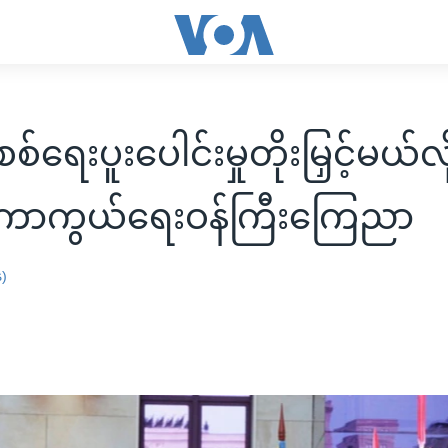
့ စစ်ရေးပူးပေါင်းမှုတိုးမြှင့်မယ်လို
ကာကွယ်ရေးဝန်ကြီးကြေညာ
န)