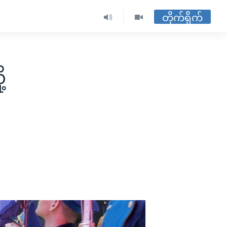
တိုက်ရိုက်
့