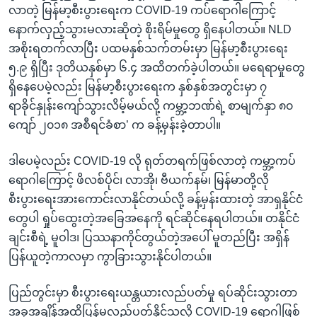
လာတဲ့ မြန်မာ့စီးပွားရေးက COVID-19 ကပ်ရောဂါကြောင့်
နောက်လှည့်သွားမလားဆိုတဲ့ စိုးရိမ်မှုတွေ ရှိနေပါတယ်။ NLD
အစိုးရတက်လာပြီး ပထမနှစ်သက်တမ်းမှာ မြန်မာ့စီးပွားရေး
၅.၉ ရှိပြီး ဒုတိယနှစ်မှာ ၆.၄ အထိတက်ခဲ့ပါတယ်။ မရေရာမှုတွေ
ရှိနေပေမဲ့လည်း မြန်မာ့စီးပွားရေးက နှစ်နှစ်အတွင်းမှာ ၇
ရာခိုင်နှုန်းကျော်သွားလိမ့်မယ်လို့ ကမ္ဘာ့ဘဏ်ရဲ့ စာမျက်နှာ ၈၀
ကျော် ၂၀၁၈ အစီရင်ခံစာ’ က ခန့်မှန်းခဲ့တာပါ။
ဒါပေမဲ့လည်း COVID-19 လို ရုတ်တရက်ဖြစ်လာတဲ့ ကမ္ဘာ့ကပ်
ရောဂါကြောင့် ဖိလစ်ပိုင်၊ လာအို၊ ဗီယက်နမ်၊ မြန်မာတို့လို
စီးပွားရေးအားကောင်းလာနိုင်တယ်လို့ ခန့်မှန်းထားတဲ့ အာရှနိုင်ငံ
တွေပါ ရှုပ်ထွေးတဲ့အခြေအနေကို ရင်ဆိုင်နေရပါတယ်။ တနိုင်ငံ
ချင်းစီရဲ့ မူဝါဒ၊ ပြဿနာကိုင်တွယ်တဲ့အပေါ် မူတည်ပြီး အရှိန်
ပြန်ယူတဲ့ကာလမှာ ကွာခြားသွားနိုင်ပါတယ်။
ပြည်တွင်းမှာ စီးပွားရေးယန္တယားလည်ပတ်မှု ရပ်ဆိုင်းသွားတာ
အခုအချိန်အထိပြန်မလည်ပတ်နိုင်သလို COVID-19 ရောဂါဖြစ်