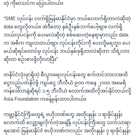
တဲ့ ကိုမာသင်က ပြောပါတယ်။
“SME လုပ်ငန်း လက်ရှိမြန်မာနိုင်ငံမှာ ဘယ်လောက်ရှိတာလဲဆိုတဲ့
data တွေလိုတယ်။ အဲဒီတော့ နှစ်ဦးနှစ်ဘက်ပေါ့ဗျာ။ လက်ရှိ
ဘယ်လုပ်ငန်းကို ပေးမလဲဆိုတဲ့ စစ်ဆေးတဲ့နေရာမှာလည်း data
က အဓိက ကျလာတယ်ဗျာ၊ လုပ်ငန်းတိုင်းကို ပေးလို့မရဘူး၊ ပေး
မယ်ဆိုရင်တောင်မှ လုပ်ငန်း ဘယ်နှစ်ခုရှိတာလဲဆိုတာ သိရဲ့လား
ဆိုတာ စဉ်းစားဖို့လိုလာပြီ။”
တနိုင်ငံလုံးမှာရှိတဲ့ စီးပွားရေးလုပ်ငန်းတွေ စက်တင်ဘာလအထိ
ငွေလည်ပတ်နိုင်ဖို့ ကျပ်ငွေ ဘီလီယံ ၉၀၀ ကနေ ၂၁၀၀ အမေရိ
ကန်ဒေါ်လာနဲ့ဆိုရင် ၁.၅ ဘီလီယံ လောက်အထိလိုအပ်နိုင်တယ်လို့
Asia Foundation ကခန့်မှန်းထားပါတယ်။
ကမ္ဘာ့နိုင်ငံကြီးတွေရဲ့ ဗဟိုဘဏ်တွေ အတိုးနှုန်း ၁ ရာခိုင်နှုန်း
လောက်ထိ လျှော့ချလိုက်တဲ့အချိန် လုပ်ငန်းကြီးတွေ သက်သာရာ
ရအောင် မြန်မာနိုင်ငံ ဗဟိုဘဏ်ကလည်း အတိုးနှုန်း ၇ ရာခိုင်နှုန်း