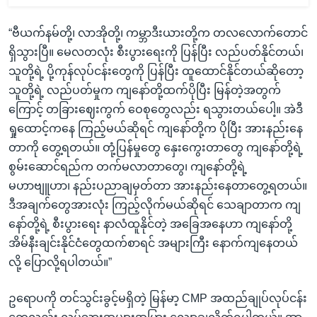
“ဗီယက်နမ်တို့၊ လာအိုတို့၊ ကမ္ဘာဒီးယားတို့က တလလောက်တောင်
ရှိသွားပြီ။ မေလတလုံး စီးပွားရေးကို ပြန်ပြီး လည်ပတ်နိုင်တယ်၊
သူတို့ရဲ့ ပို့ကုန်လုပ်ငန်းတွေကို ပြန်ပြီး ထူထောင်နိုင်တယ်ဆိုတော့
သူတို့ရဲ့ လည်ပတ်မှုက ကျနော်တို့ထက်ပိုပြီး မြန်တဲ့အတွက်
ကြောင့် တခြားဈေးကွက် ဝေစုတွေလည်း ရသွားတယ်ပေါ့။ အဲဒီ
ရှုထောင့်ကနေ ကြည့်မယ်ဆိုရင် ကျနော်တို့က ပိုပြီး အားနည်းနေ
တာကို တွေ့ရတယ်။ တုံ့ပြန်မှုတွေ နှေးကွေးတာတွေ ကျနော်တို့ရဲ့
စွမ်းဆောင်ရည်က တက်မလာတာတွေ၊ ကျနော်တို့ရဲ့
မဟာဗျူဟာ၊ နည်းပညာချမှတ်တာ အားနည်းနေတာတွေ့ရတယ်။
ဒီအချက်တွေအားလုံး ကြည့်လိုက်မယ်ဆိုရင် သေချာတာက ကျ
နော်တို့ရဲ့ စီးပွားရေး နာလံထူနိုင်တဲ့ အခြေအနေဟာ ကျနော်တို့
အိမ်နီးချင်းနိုင်ငံတွေထက်စာရင် အများကြီး နောက်ကျနေတယ်
လို့ ပြောလို့ရပါတယ်။”
ဥရောပကို တင်သွင်းခွင့်မရှိတဲ့ မြန်မာ့ CMP အထည်ချုပ်လုပ်ငန်း