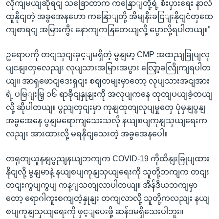
လိုကျမယျဆိုရငျ သခြောတာက ကနြောျတို့ရဲ့ စီးပှားရေး နာလံ
ထူနိုငျတဲ့ အခွအေနဟော ကနြောျတို့ အိမျနီးခငြျးနိုငျငံတှထေ
ကျစာရငျ အမြားကွီး နောကျကနြတေယျလို့ ပွောလို့ရပါတယျ။”
ဥရောပကို တငျသှငျးခှင့ျမရှိတဲ့ မွနျမာ့ CMP အထညျခြုပျလု
ပျငနျးတှလေညျး လုပျသားအမြားအပွား လြှော့ခလြိုကျရပါတ
ယျ။ အာရှဖောငျဒေးရှငျး စဈတမျးမှာတော့ လုပျသားအငျအား
ရဲ့ ပမြျးမြှ ၁၆ ရာခိုငျနှုနျးကို အလုပျကနေ ထုတျပယျခဲ့တယျ
လို့ ဆိုပါတယျ။ ပွညျတှငျးမှာ ကုနျထုတျလုပျမှုတှေ ပုံမှနျပွနျ
အခွအေနေ ပွနျမရောကျသေးသလို နယျစပျကုနျသှယျရေးက
လညျး အားထားလို့ မရနိုငျသေးတဲ့ အခွအေနပေါ။
တရုတျယူနနျပွညျနယျဘကျက COVID-19 ကိုထိနျးခြုပျထား
နိုငျလို့ မွနျမာနဲ့ နယျစပျကုနျသှယျရေးကို သူတို့ဘကျက တငျး
တငျးကွပျကွပျ ကန့ျသတျလာပါတယျ။ အိန်ဒိယဘကျမှာ
တော့ ရောဂါကူးစကျတဲ့နှုနျး တကျလာလို့ သူတို့ကလညျး နယျ
စပျကုနျသှယျရေးကို ဖှင့ျပေးဖို့ ဆန်ဒမရှိသေးပါဘူး။