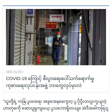
SEE ALSO:
COVID-19 ကြောင့် စီးပွားရေးပေါ်သက်ရောက်မှု
ကုစားရေးလုပ်ငန်းအဖွဲ့ ဘာတွေလုပ်မှာလဲ
“သူတို့ရဲ့ ကနြျးမာရေး အခွအေနကွေောင့ျ ပိုပွီးတငျးကွပျတဲ့
ဟာတှကေို ဆောငျရှကျမယ့ျသဘောရှိတယျ။ အဲဒီအခါကရြငျ