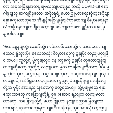
တာ အခုအခြိနျအထိပွနျမလညျပတျနိုငျသလို COVID-19 ရော
ဂါဖွဈသူ ဆကျရှိနတော၊ အစိုးရရဲ့ မဟာဗြူဟာရေးဆှဲတဲ့အပိုငျး
နှေးကှေးတာတှကေ အိမျနီးခငြျးနိုငျငံတှထေကျ စီးပှားရေးနာ
လံထဖို့ နောကျကနြိုငျကွောငျး ဒေါကျတာဇောျဦးက ခန့ျမှ
နျးပါတယျ။
“ဗီယကျနမျတို့၊ လာအိုတို့၊ ကမ်ဘာဒီးယားတို့က တလလောကျ
တောငျရှိသှားပွီ။ မလေတလုံး စီးပှားရေးကို ပွနျပွီး လညျပတျနို
ငျတယျ၊ သူတို့ရဲ့ ပို့ကုနျလုပျငနျးတှကေို ပွနျပွီး ထူထောငျနိုငျ
တယျဆိုတော့ သူတို့ရဲ့ လညျပတျမှုက ကနြောျတို့ထကျပိုပွီး မွ
နျတဲ့အတှကျကွောင့ျ တခွားဈေးကှကျ ဝစေုတှလေညျး ရသှား
တယျပေါ့။ အဲဒီရှုထောင့ျကနေ ကွည့ျမယျဆိုရငျ ကနြောျ
တို့က ပိုပွီး အားနညျးနတောကို တှေ့ရတယျ။ တုံ့ပွနျမှုတှေ နှေး
ကှေးတာတှေ ကနြောျတို့ရဲ့ စှမျးဆောငျရညျက တကျမလာ
တာတှေ၊ ကနြောျတို့ရဲ့ မဟာဗြူဟာ၊ နညျးပညာခမြှတျတာ
အားနညျးနတောတှေ့ရတယျ။ ဒီအခကြျတှအေားလုံး ကွည့ျ