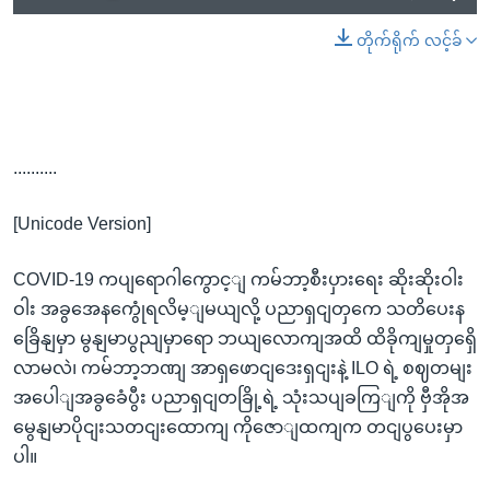
တိုက်ရိုက် လင့်ခ်
..........
[Unicode Version]
COVID-19 ကပျရောဂါကွောင့ျ ကမ်ဘာ့စီးပှားရေး ဆိုးဆိုးဝါး
ဝါး အခွအေနကွေုံရလိမ့ျမယျလို့ ပညာရှငျတှကေ သတိပေးန
ခြေိနျမှာ မွနျမာပွညျမှာရော ဘယျလောကျအထိ ထိခိုကျမှုတှရှေိ
လာမလဲ၊ ကမ်ဘာ့ဘဏျ အာရှဖောငျဒေးရှငျးနဲ့ ILO ရဲ့ စဈတမျး
အပေါျအခွခေံပွီး ပညာရှငျတခြို့ရဲ့ သုံးသပျခကြျကို ဗှီအိုအ
မွေနျမာပိုငျးသတငျးထောကျ ကိုဇောျထကျက တငျပွပေးမှာ
ပါ။