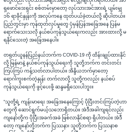
တွေလည်း လုပ်သားအများအပြား လျှော့ချလိုက်ရပါတယ်။ အာ
ရှဖောင်ဒေးရှင်း စစ်တမ်းမှာတော့ လုပ်သားအင်အားရဲ့ ပျမ်းမျှ
၁၆ ရာခိုင်နှုန်းကို အလုပ်ကနေ ထုတ်ပယ်ခဲ့တယ်လို့ ဆိုပါတယ်။
ပြည်တွင်းမှာ ကုန်ထုတ်လုပ်မှုတွေ ပုံမှန်ပြန်အခြေအနေ ပြန်မ
ရောက်သေးသလို နယ်စပ်ကုန်သွယ်ရေးကလည်း အားထားလို့ မ
ရနိုင်သေးတဲ့ အခြေအနေပါ။
တရုတ်ယူနန်ပြည်နယ်ဘက်က COVID-19 ကို ထိန်းချုပ်ထားနိုင်
လို့ မြန်မာနဲ့ နယ်စပ်ကုန်သွယ်ရေးကို သူတို့ဘက်က တင်းတင်း
ကြပ်ကြပ် ကန့်သတ်လာပါတယ်။ အိန္ဒိယဘက်မှာတော့
ရောဂါကူးစက်တဲ့နှုန်း တက်လာလို့ သူတို့ကလည်း နယ်စပ်
ကုန်သွယ်ရေးကို ဖွင့်ပေးဖို့ ဆန္ဒမရှိသေးပါဘူး။
“သူတို့ရဲ့ ကျန်းမာရေး အခြေအနေကြောင့် ပိုပြီးတင်းကြပ်တဲ့ဟာ
တွေကို ဆောင်ရွက်မယ့်သဘောရှိတယ်။ အဲဒီအခါကျရင်လည်း
ကျနော်တို့က ပိုပြီးအခက်အခဲ ဖြစ်လာနိုင်စရာ ရှိပါတယ်။ အဲဒီ
တော့ ကျနော်တို့ဘက်က ပြဿနာ၊ သူတို့ဘက်က ပြဿနာစ