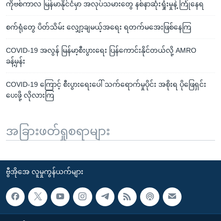
ကိုဗစ်ကာလ မြန်မာနိုင်ငံမှာ အလုပ်သမားတွေ နစ်နာဆုံးရှုံးမှုနဲ့ ကြုံနေရ
စက်ရုံတွေ ပိတ်သိမ်း လျှော့ချမယ့်အရေး ရတက်မအေးဖြစ်နေကြ
COVID-19 အလွန် မြန်မာ့စီးပွားရေး ပြန်ကောင်းနိုင်တယ်လို့ AMRO
ခန့်မှန်း
COVID-19 ကြောင့် စီးပွားရေးပေါ် သက်ရောက်မှုပိုင်း အစိုးရ ပိုဖြေရှင်း
ပေးဖို့ လိုလားကြ
အခြားဖတ်ရှုစရာများ
ဗွီအိုအေ လူမှုကွန်ယက်များ