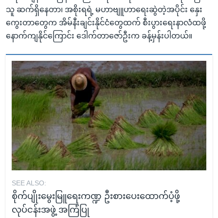
သူ ဆက်ရှိနေတာ၊ အစိုးရရဲ့ မဟာဗျူဟာရေးဆွဲတဲ့အပိုင်း နှေး
ကွေးတာတွေက အိမ်နီးချင်းနိုင်ငံတွေထက် စီးပွားရေးနာလံထဖို့
နောက်ကျနိုင်ကြောင်း ဒေါက်တာဇော်ဦးက ခန့်မှန်းပါတယ်။
SEE ALSO:
စိုက်ပျိုးမွေးမြူရေးကဏ္ဍ ဦးစားပေးထောက်ပံ့ဖို့
လုပ်ငန်းအဖွဲ့ အကြံပြု