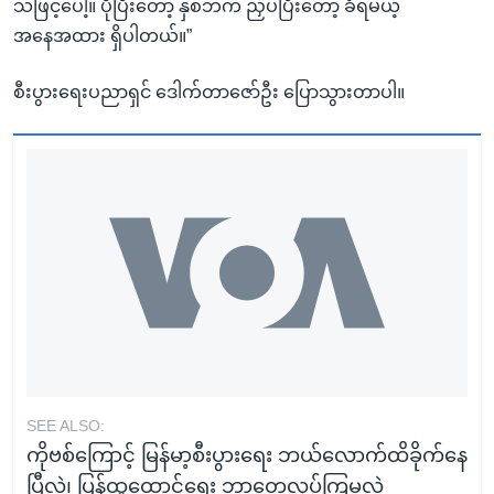
သဖြင့်ပေါ့။ ပိုပြီးတော့ နှစ်ဘက် ညှပ်ပြီးတော့ ခံရမယ့်
အနေအထား ရှိပါတယ်။”
စီးပွားရေးပညာရှင် ဒေါက်တာဇော်ဦး ပြောသွားတာပါ။
SEE ALSO:
ကိုဗစ်ကြောင့် မြန်မာ့စီးပွားရေး ဘယ်လောက်ထိခိုက်နေ
ပြီလဲ၊ ပြန်ထူထောင်ရေး ဘာတွေလုပ်ကြမလဲ