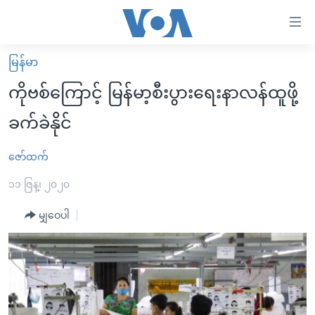
သုံး
ရ
လွယ်ကူ
မြန်မာ
မူလစာမျက်နှာ
စေ
ကိုဗစ်ကြောင့် မြန်မာ့စီးပွားရေးနာလန်ထူဖို့
မြန်မာ
သည့်
ခက်ခဲနိုင်
ကမ္ဘာ့သတင်းများ
Link
ဗွီဒီယို
နိုင်ငံတကာ
ဇော်ထက်
များ
သတင်းလွတ်လပ်ခွင့်
အမေရိကန်
၁၁ ဇြန္၊ ၂၀၂၀
ပင်မ
ရပ်ဝန်းတခု လမ်းတခု အလွန်
တရုတ်
အကြောင်းအရာ
မျှဝေပါ
သို့
အင်္ဂလိပ်စာလေ့လာမယ်
အစ္စရေး-ပါလက်စတိုင်း
ကျော်
အပတ်စဉ်ကဏ္ဍများ
အမေရိကန်သုံးအီဒီယံ
ကြည့်
ရေဒီယိုနှင့်ရုပ်သံ အချက်အလက်များ
မကြေးမုံရဲ့ အင်္ဂလိပ်စာ
ရေဒီယို
ရန်
ပင်မ
ရေဒီယို/တီဗွီအစီအစဉ်
ရုပ်ရှင်ထဲက အင်္ဂလိပ်စာ
တီဗွီ