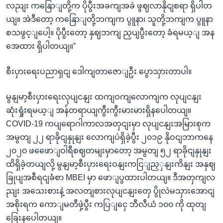
လညျး ကနြောျတို့က ပိုပွီးအခကျအခဲ ဖွဈလာနိုငျစရာ ရှိပါတ
ယျ။ အဲဒီတော့ ကနြောျတို့ဘကျက ပွူနာ၊ သူတို့ဘကျက ပွူနာ
စသဖွင့ျပေါ့။ ပိုပွီးတော့ နှဈဘကျ ညှပျပွီးတော့ ခံရမယ့ျ အန
အေထား ရှိပါတယျ။”
စီးပှားရေးပညာရှငျ ဒေါကျတာဇောျဦး ပွောသှားတာပါ။
မွနျမာ့စီးပှားရေးလုပျငနျး ထကျဝကျလောကျက လုပျငနျး
ဆုံးရှုံးရမယ့ျ အန်တရာယျကွီးကွီးမားမားရှိနပေါတယျ။
COVID-19 ကပျရောဂါကာလအတှငျးမှာ လုပျငနျးအမြားစုက
အမွတျ ၂၂ ရာခိုငျနှုနျး လောကျပဲရှိခဲ့ပွီး ၂၀၁၉ နိုဝငျဘာကနေ
၂၀၂၀ ဖဖေောျဝါရီစဈတမျးမှာတော့ အမွတျ ၅၂ ရာခိုငျနှုနျး
ထိရှိခဲ့တယျလို့ မွနျမာ့စီးပှားရေးဝနျးကငြျညှှနျးကိနျး အနှဈ
ခြုပျအစီရငျခံစာ MBEI မှာ ဖောျပွထားပါတယျ။ ဒီအတှကျလ
ညျး အသေးစားနဲ့ အလတျစားလုပျငနျးတှေ ပွိုလဲမသှားအောငျ
အစိုးရက ကောျမတီဖှဲ့ပွီး ကပြျငှေ ဘီလီယံ ၁၀၀ ကို ထုတျ
ခြေးနပေါတယျ။