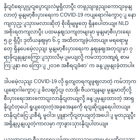
နိုငျငံရေးပွုပွငျပွောငျးလဲမှုရှိလာပွီး တဖွညျးဖွညျးကောငျးမှနျ
လာတဲ့ မွနျမာ့စီးပှားရေးက COVID-19 ကပျရောဂါကွောင့ျ နော
ကျလှည့ျသှားမလားဆိုတဲ့ စိုးရိမျမှုတှေ ရှိနပေါတယျ။ NLD
အစိုးရတကျလာပွီး ပထမနှဈသကျတမျးမှာ မွနျမာ့စီးပှားရေး
၅.၉ ရှိပွီး ဒုတိယနှဈမှာ ၆.၄ အထိတကျခဲ့ပါတယျ။ မရရောမှု
တှေ ရှိနပေမေဲ့လညျး မွနျမာ့စီးပှားရေးက နှဈနှဈအတှငျးမှာ ၇
ရာခိုငျနှုနျးကြောျသှားလိမ့ျမယျလို့ ကမ်ဘာ့ဘဏျရဲ့ စာမ
ကြျနှာ ၈၀ ကြောျ ၂၀၁၈ အစီရငျခံစာ’ က ခန့ျမှနျးခဲ့တာပါ။
ဒါပမေဲ့လညျး COVID-19 လို ရုတျတရကျဖွဈလာတဲ့ ကမ်ဘာ့က
ပျရောဂါကွောင့ျ ဖိလဈပိုငျ၊ လာအို၊ ဗီယကျနမျ၊ မွနျမာတိုလို့
စီးပှားရေးအားကောငျးလာနိုငျတယျလို့ ခန့ျမှနျးထားတဲ့ အာရှ
နိုငျငံတှပေါ ရှုပျထှေးတဲ့အခွအေနကေို ရငျဆိုငျနရေပါတယျ။
တနိုငျငံခငြျးစီရဲ့ မူဝါဒ၊ ပွူနာကိုငျတှယျတဲ့အပေါျ မူတညျပွီး
အရှိနျပွနျယူတဲ့ကာလမှာ ကှာခွားသှားနိုငျပါတယျ။
ပွညျတှငျးမှာ စီးပှားရေးယန်တယားလညျပတျမှု ရပျဆိုငျးသှား