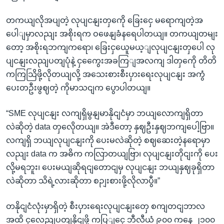
တကယျလိုအပျတဲ့ လုပျငနျးတှကေို ခြေးငှေ မရောကျတဲ့အ
ပေါျမှာလညျး အစိုးရက ဝဖေနျခံနရေပါတယျ။ တကယျတမျး
တော့ အစိုးရဘကျကရော၊ ခြေးငှယေူမယ့ျလုပျငနျးတှပေါ လု
ပျငနျးလညျပတျပုံနဲ့ ငှကွေေးအခကြျအလကျ ဒါတှကေို တိတိ
ကကြသြိဖို့လိုတယျလို့ အသေးစားစီးပှားရေးလုပျငနျး အကွံ
ပေးတဦးဖွဈတဲ့ ကိုမာသငျက ပွောပါတယျ။
“SME လုပျငနျး လကျရှိမွနျမာနိုငျငံမှာ ဘယျလောကျရှိတာ
လဲဆိုတဲ့ data တှလေိုတယျ။ အဲဒီတော့ နှဈဦးနှဈဘကျပေါ့ဗြာ။
လကျရှိ ဘယျလုပျငနျးကို ပေးမလဲဆိုတဲ့ စဈဆေးတဲ့နရောမှာ
လညျး data က အဓိက ကလြာတယျဗြာ၊ လုပျငနျးတိုငျးကို ပေး
လို့မရဘူး၊ ပေးမယျဆိုရငျတောငျမှ လုပျငနျး ဘယျနှဈခုရှိတာ
လဲဆိုတာ သိရဲ့လားဆိုတာ စဉျးစားဖို့လိုလာပွီ။”
တနိုငျငံလုံးမှာရှိတဲ့ စီးပှားရေးလုပျငနျးတှေ စကျတငျဘာလ
အထိ ငှလေညျပတျနိုငျဖို့ ကပြျငှေ ဘီလီယံ ၉၀၀ ကနေ ၂၁၀၀