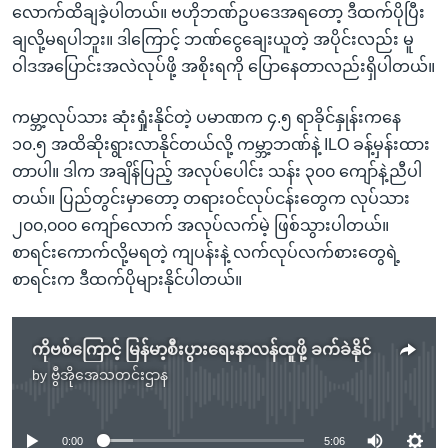
လောက်ထိချခဲ့ပါတယ်။ ဗဟိုဘဏ်ဥပဒေအရတော့ ဒီထက်ပိုပြီး
ချလို့မရပါဘူး။ ဒါကြောင့် ဘဏ်ငွေချေးယူတဲ့ အပိုင်းလည်း မူ
ဝါဒအပြောင်းအလဲလုပ်ဖို့ အစိုးရကို ပြောနေတာလည်းရှိပါတယ်။
ကမ္ဘာ့လုပ်သား ဆုံးရှုံးနိုင်တဲ့ ပမာဏက ၄.၅ ရာခိုင်နှုန်းကနေ
၁၀.၅ အထိဆိုးရွားလာနိုင်တယ်လို့ ကမ္ဘာ့ဘဏ်နဲ့ ILO ခန့်မှန်းထား
တာပါ။ ဒါက အချိန်ပြည့် အလုပ်ပေါင်း သန်း ၃၀၀ ကျော်နဲ့ညီပါ
တယ်။ ပြည်တွင်းမှာတော့ တရားဝင်လုပ်ငန်းတွေက လုပ်သား
၂၀၀,၀၀၀ ကျော်လောက် အလုပ်လက်မဲ့ ဖြစ်သွားပါတယ်။
စာရင်းကောက်လို့မရတဲ့ ကျပန်းနဲ့ လက်လုပ်လက်စားတွေရဲ့
စာရင်းက ဒီထက်ပိုများနိုင်ပါတယ်။
ကိုဗစ်ကြောင့် မြန်မာ့စီးပွားရေးနာလန်ထူဖို့ ခက်ခဲနိုင်
by
ဗွီအိုအေသတင်းဌာန
No media source currently available
0:00
5:06