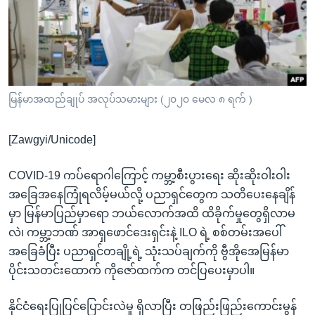
အ
သုတပဒေသာ အင်္ဂလိပ်စာ
ညွန်း
Learning English
စာမျက်နှာ
သို့
ဗွီအိုအေ လူမှုကွန်ယက်များ
ကျော်
ကြည့်
မြန်မာအထည်ချုပ် အလုပ်သမားများ (၂၀၂၀ မေလ ၈ ရက် )
ရန်
ဘာသာစကားများ
ရှာဖွေ
[Zawgyi/Unicode]
ရန်
နေရာ
COVID-19 ကပ်ရောဂါကြောင့် ကမ္ဘာ့စီးပွားရေး ဆိုးဆိုးဝါးဝါး
သို့
အခြေအနေကြုံရလိမ့်မယ်လို့ ပညာရှင်တွေက သတိပေးနေချိန်
ကျော်
မှာ မြန်မာပြည်မှာရော ဘယ်လောက်အထိ ထိခိုက်မှုတွေရှိလာမ
ရန်
လဲ၊ ကမ္ဘာ့ဘဏ် အာရှဖောင်ဒေးရှင်းနဲ့ ILO ရဲ့ စစ်တမ်းအပေါ်
အခြေခံပြီး ပညာရှင်တချို့ရဲ့ သုံးသပ်ချက်ကို ဗွီအိုအေမြန်မာ
ပိုင်းသတင်းထောက် ကိုဇော်ထက်က တင်ပြပေးမှာပါ။
နိုင်ငံရေးပြုပြင်ပြောင်းလဲမှု ရှိလာပြီး တဖြည်းဖြည်းကောင်းမွန်