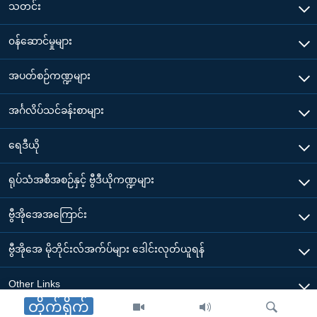
သတင်း
၀န်ဆောင်မှုများ
အပတ်စဉ်ကဏ္ဍများ
အင်္ဂလိပ်သင်ခန်းစာများ
ရေဒီယို
ရုပ်သံအစီအစဉ်နှင့် ဗွီဒီယိုကဏ္ဍများ
ဗွီအိုအေအကြောင်း
ဗွီအိုအေ မိုဘိုင်းလ်အက်ပ်များ ဒေါင်းလုတ်ယူရန်
Other Links
တိုက်ရိုက်