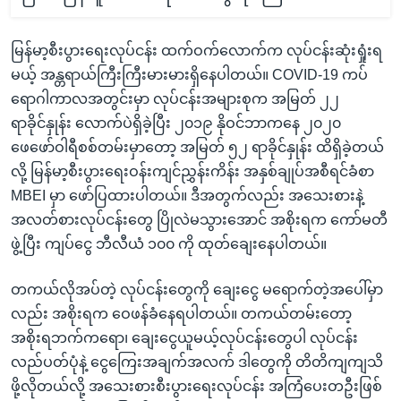
မြန်မာ့စီးပွားရေးလုပ်ငန်း ထက်ဝက်လောက်က လုပ်ငန်းဆုံးရှုံးရ
မယ့် အန္တရာယ်ကြီးကြီးမားမားရှိနေပါတယ်။ COVID-19 ကပ်
ရောဂါကာလအတွင်းမှာ လုပ်ငန်းအများစုက အမြတ် ၂၂
ရာခိုင်နှုန်း လောက်ပဲရှိခဲ့ပြီး ၂၀၁၉ နိုဝင်ဘာကနေ ၂၀၂၀
ဖေဖော်ဝါရီစစ်တမ်းမှာတော့ အမြတ် ၅၂ ရာခိုင်နှုန်း ထိရှိခဲ့တယ်
လို့ မြန်မာ့စီးပွားရေးဝန်းကျင်ညွှန်းကိန်း အနှစ်ချုပ်အစီရင်ခံစာ
MBEI မှာ ဖော်ပြထားပါတယ်။ ဒီအတွက်လည်း အသေးစားနဲ့
အလတ်စားလုပ်ငန်းတွေ ပြိုလဲမသွားအောင် အစိုးရက ကော်မတီ
ဖွဲ့ပြီး ကျပ်ငွေ ဘီလီယံ ၁၀၀ ကို ထုတ်ချေးနေပါတယ်။
တကယ်လိုအပ်တဲ့ လုပ်ငန်းတွေကို ချေးငွေ မရောက်တဲ့အပေါ်မှာ
လည်း အစိုးရက ဝေဖန်ခံနေရပါတယ်။ တကယ်တမ်းတော့
အစိုးရဘက်ကရော၊ ချေးငွေယူမယ့်လုပ်ငန်းတွေပါ လုပ်ငန်း
လည်ပတ်ပုံနဲ့ ငွေကြေးအချက်အလက် ဒါတွေကို တိတိကျကျသိ
ဖို့လိုတယ်လို့ အသေးစားစီးပွားရေးလုပ်ငန်း အကြံပေးတဦးဖြစ်