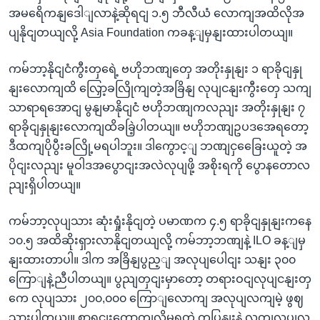
အမရေိကနျဒေါျလာနဲ့ဆိုရငျ ၁.၅ ဘီလီယံ လောကျအထိလိုအ
ပျနိုငျတယျလို့ Asia Foundation ကခန့ျမှနျးထားပါတယျ။
ကမ်ဘာ့နိုငျငံကွီးတှရေဲ့ ဗဟိုဘဏျတှေ အတိုးနှုနျး ၁ ရာခိုငျနှု
နျးလောကျထိ လြှော့ခလြိုကျတဲ့အခြိနျ လုပျငနျးကွီးတှေ သကျ
သာရာရအောငျ မွနျမာနိုငျငံ ဗဟိုဘဏျကလညျး အတိုးနှုနျး ၇
ရာခိုငျနှုနျးလောကျထိခခြဲ့ပါတယျ။ ဗဟိုဘဏျဥပဒအေရတော့
ဒီထကျပိုပွီးခလြို့မရပါဘူး။ ဒါကွောင့ျ ဘဏျငှခြေေးယူတဲ့ အ
ပိုငျးလညျး မူဝါဒအပွောငျးအလဲလုပျဖို့ အစိုးရကို ပွောနတောလ
ညျးရှိပါတယျ။
ကမ်ဘာ့လုပျသား ဆုံးရှုံးနိုငျတဲ့ ပမာဏက ၄.၅ ရာခိုငျနှုနျးကနေ
၁၀.၅ အထိဆိုးရှားလာနိုငျတယျလို့ ကမ်ဘာ့ဘဏျနဲ့ ILO ခန့ျမှ
နျးထားတာပါ။ ဒါက အခြိနျပွည့ျ အလုပျပေါငျး သနျး ၃၀၀
ကြောျနဲ့ညီပါတယျ။ ပွညျတှငျးမှာတော့ တရားဝငျလုပျငနျးတှ
ကေ လုပျသား ၂၀၀,၀၀၀ ကြောျလောကျ အလုပျလကျမဲ့ ဖွဈ
သှားပါတယျ။ စာရငျးကောကျလို့မရတဲ့ ကပြနျးနဲ့ လကျလုပျလ