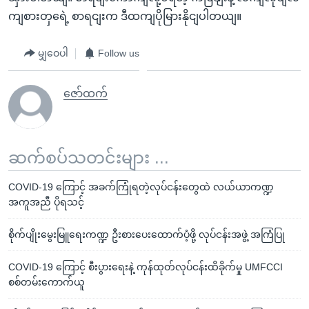
ကျစားတှရေဲ့ စာရငျးက ဒီထကျပိုမြားနိုငျပါတယျ။
မျှဝေပါ
Follow us
ဇော်ထက်
ဆက်စပ်သတင်းများ ...
COVID-19 ကြောင့် အခက်ကြုံရတဲ့လုပ်ငန်းတွေထဲ လယ်ယာကဏ္ဍ
အကူအညီ ပိုရသင့်
စိုက်ပျိုးမွေးမြူရေးကဏ္ဍ ဦးစားပေးထောက်ပံ့ဖို့ လုပ်ငန်းအဖွဲ့ အကြံပြု
COVID-19 ကြောင့် စီးပွားရေးနဲ့ ကုန်ထုတ်လုပ်ငန်းထိခိုက်မှု UMFCCI
စစ်တမ်းကောက်ယူ