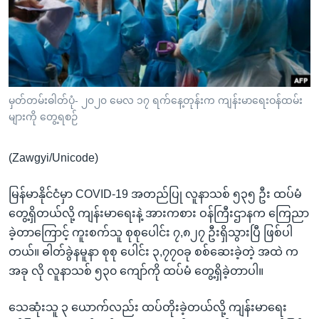
အ
သုတပဒေသာ အင်္ဂလိပ်စာ
ညွန်း
Learning English
စာမျက်နှာ
သို့
ဗွီအိုအေ လူမှုကွန်ယက်များ
ကျော်
ကြည့်
မှတ်တမ်းဓါတ်ပုံ- ၂၀၂၀ မေလ ၁၇ ရက်နေ့တုန်းက ကျန်းမာရေးဝန်ထမ်း
များကို တွေ့ရစဉ်
ရန်
ဘာသာစကားများ
ရှာဖွေ
(Zawgyi/Unicode)
ရန်
နေရာ
မြန်မာနိုင်ငံမှာ COVID-19 အတည်ပြု လူနာသစ် ၅၃၅ ဦး ထပ်မံ
သို့
တွေ့ရှိတယ်လို့ ကျန်းမာရေးနဲ့ အားကစား ဝန်ကြီးဌာနက ကြေညာ
ကျော်
ခဲ့တာကြောင့် ကူးစက်သူ စုစုပေါင်း ၇,၈၂၇ ဦးရှိသွားပြီ ဖြစ်ပါ
ရန်
တယ်။ ဓါတ်ခွဲနမူနာ စုစု ပေါင်း ၃,၇၇၀ခု စစ်ဆေးခဲ့တဲ့ အထဲ က
အခု လို လူနာသစ် ၅၃၀ ကျော်ကို ထပ်မံ တွေ့ရှိခဲ့တာပါ။
သေဆုံးသူ ၃ ယောက်လည်း ထပ်တိုးခဲ့တယ်လို့ ကျန်းမာရေး