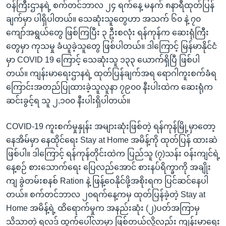
ဝန်ကြီးဌာနရဲ့ စက်တင်ဘာလ ၂၄ ရက်နေ့ မနက် ၈နာရီထုတ်ပြန်
ချက်မှာ ပါရှိပါတယ်။ သေဆုံးသူတွေဟာ အသက် ၆၀ နဲ့ ၇၀
ကျော်အရွယ်တွေ ဖြစ်ကြပြီး ၃ ဦးစလုံး ရန်ကုန်က ဆေးရုံကြီး
တွေမှာ ကုသမှု ခံယူခဲ့သူတွေ ဖြစ်ပါတယ်။ ဒါကြောင့် မြန်မာနိုင်ငံ
မှာ COVID 19 ကြောင့် သေဆုံးသူ ၁၃၃ ယောက်ရှိပြီ ဖြစ်ပါ
တယ်။ ကျန်းမာရေးဌာနရဲ့ ထုတ်ပြန်ချက်အရ ရောဂါကူးစက်ခံရ
ကြောင်းအတည်ပြုထားခဲ့သူလူနာ ၇၉၀၀ နီးပါးထဲက ဆေးရုံက
ဆင်းခွင့်ရ သူ ၂,၁၀၀ နီးပါးရှိပါတယ်။
COVID-19 ကူးစက်မှုနှုန်း အများဆုံးဖြစ်တဲ့ ရန်ကုန်မြို့မှာတော့
နေအိမ်မှာ နေထိုင်ရေး Stay at Home အမိန့်ကို ထုတ်ပြန် ထားဆဲ
ဖြစ်ပါ။ ဒါကြောင့် ရန်ကုန်တိုင်းထဲက ပြည်သူ (၇)သန်း ဝန်းကျင်ရဲ့
နေ့စဉ် စားသောက်ရေး ပြေလည်အောင် စားနပ်ရိက္ခာကို အချိုး
ကျ ခွဲတမ်းစနစ် Ration နဲ့ ဖြန့်ဝေနိုင်ဖို့အစိုးရက ပြင်ဆင်နေပါ
တယ်။ စက်တင်ဘာလ ၂၀ရက်နေ့ကမှ ထုတ်ပြန်ခဲ့တဲ့ Stay at
Home အမိန့်ရဲ့ ထိရောက်မှုက အနည်းဆုံး (၂)ပတ်အကြာမှ
သိသာတဲ့ ရလဒ် ထွက်ပေါ်လာမှာ ဖြစ်တယ်လို့လည်း ကျန်းမာရေး