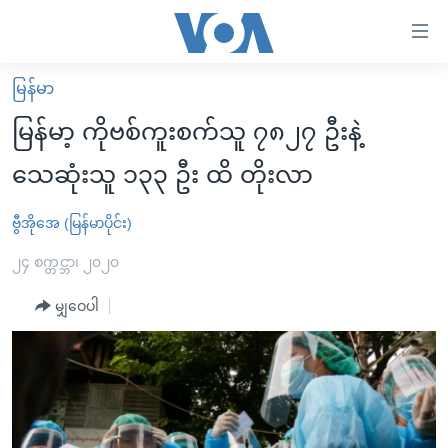
သုံး
ရ
လွယ်ကူ
မြန်မာ
မူလစာမျက်နှာ
စေ
မြန်မာ့ ကိုဗစ်ကူးစက်သူ ၇၈၂၇ ဦးနဲ့
မြန်မာ
သည့်
သေဆုံးသူ ၁၃၃ ဦး ထိ တိုးလာ
ကမ္ဘာ့သတင်းများ
Link
ဗွီဒီယို
နိုင်ငံတကာ
ဗွီအိုအေ (မြန်မာပိုင်း)
များ
သတင်းလွတ်လပ်ခွင့်
အမေရိကန်
၂၄ စက္တင္ဘာ၊ ၂၀၂၀
ပင်မ
ရပ်ဝန်းတခု လမ်းတခု အလွန်
တရုတ်
အကြောင်းအရာ
မျှဝေပါ
သို့
အင်္ဂလိပ်စာလေ့လာမယ်
အစ္စရေး-ပါလက်စတိုင်း
ကျော်
အပတ်စဉ်ကဏ္ဍများ
အမေရိကန်သုံးအီဒီယံ
ကြည့်
ရေဒီယိုနှင့်ရုပ်သံ အချက်အလက်များ
မကြေးမုံရဲ့ အင်္ဂလိပ်စာ
ရေဒီယို
ရန်
ပင်မ
ရေဒီယို/တီဗွီအစီအစဉ်
ရုပ်ရှင်ထဲက အင်္ဂလိပ်စာ
တီဗွီ