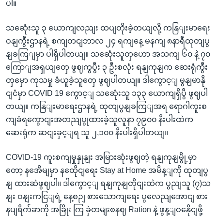
ပါ။
သဆေုံးသူ ၃ ယောကျလညျး ထပျတိုးခဲ့တယျလို့ ကနြျးမာရေး
ဝနျကွီးဌာနရဲ့ စကျတငျဘာလ ၂၄ ရကျနေ့ မနကျ ၈နာရီထုတျပွ
နျခကြျမှာ ပါရှိပါတယျ။ သဆေုံးသူတှဟော အသကျ ၆၀ နဲ့ ၇၀
ကြောျအရှယျတှေ ဖွဈကွပွီး ၃ ဦးစလုံး ရနျကုနျက ဆေးရုံကွီး
တှမှော ကုသမှု ခံယူခဲ့သူတှေ ဖွဈပါတယျ။ ဒါကွောင့ျ မွနျမာနို
ငျငံမှာ COVID 19 ကွောင့ျ သဆေုံးသူ ၁၃၃ ယောကျရှိပွီ ဖွဈပါ
တယျ။ ကနြျးမာရေးဌာနရဲ့ ထုတျပွနျခကြျအရ ရောဂါကူးစ
ကျခံရကွောငျးအတညျပွုထားခဲ့သူလူနာ ၇၉၀၀ နီးပါးထဲက
ဆေးရုံက ဆငျးခှင့ျရ သူ ၂,၁၀၀ နီးပါးရှိပါတယျ။
COVID-19 ကူးစကျမှုနှုနျး အမြားဆုံးဖွဈတဲ့ ရနျကုနျမွို့မှာ
တော့ နအေိမျမှာ နထေိုငျရေး Stay at Home အမိန့ျကို ထုတျပွ
နျ ထားဆဲဖွဈပါ။ ဒါကွောင့ျ ရနျကုနျတိုငျးထဲက ပွညျသူ (၇)သ
နျး ဝနျးကငြျရဲ့ နေ့စဉျ စားသောကျရေး ပွလေညျအောငျ စား
နပျရိက်ခာကို အခြိုး ကြ ခှဲတမျးစနဈ Ration နဲ့ ဖွန့ျဝနေိုငျဖို့