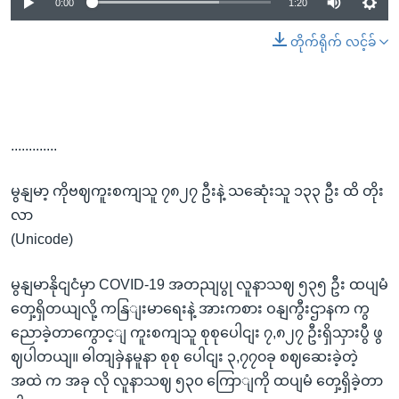
0:00
1:20
တိုက်ရိုက် လင့်ခ်
.............
မွနျမာ့ ကိုဗဈကူးစကျသူ ၇၈၂၇ ဦးနဲ့ သဆေုံးသူ ၁၃၃ ဦး ထိ တိုး
လာ
(Unicode)
မွနျမာနိုငျငံမှာ COVID-19 အတညျပွု လူနာသဈ ၅၃၅ ဦး ထပျမံ
တှေ့ရှိတယျလို့ ကနြျးမာရေးနဲ့ အားကစား ဝနျကွီးဌာနက ကွ
ညောခဲ့တာကွောင့ျ ကူးစကျသူ စုစုပေါငျး ၇,၈၂၇ ဦးရှိသှားပွီ ဖွ
ဈပါတယျ။ ဓါတျခှဲနမူနာ စုစု ပေါငျး ၃,၇၇၀ခု စဈဆေးခဲ့တဲ့
အထဲ က အခု လို လူနာသဈ ၅၃၀ ကြောျကို ထပျမံ တှေ့ရှိခဲ့တာ