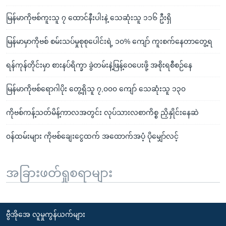
မြန်မာကိုဗစ်ကူးသူ ၇ ထောင်နီးပါးနဲ့ သေဆုံးသူ ၁၁၆ ဦးရှိ
မြန်မာမှာကိုဗစ် စမ်းသပ်မှုစုစုပေါင်းရဲ့ ၁၀% ကျော် ကူးစက်နေတာတွေ့ရ
ရန်ကုန်တိုင်းမှာ စားနပ်ရိက္ခာ ခွဲတမ်းနဲ့ဖြန့်ဝေပေးဖို့ အစိုးရစီစဉ်နေ
မြန်မာကိုဗစ်ရောဂါပိုး တွေ့ရှိသူ ၇,၀၀၀ ကျော် သေဆုံးသူ ၁၃၀
ကိုဗစ်ကန့်သတ်မိန့်ကာလအတွင်း လုပ်သားလစာကိစ္စ ညှိနှိုင်းနေဆဲ
၀န်ထမ်းများ ကိုဗစ်ချေးငွေထက် အထောက်အပံ့ ပိုမျှော်လင့်
အခြားဖတ်ရှုစရာများ
ဗွီအိုအေ လူမှုကွန်ယက်များ