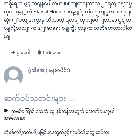
အစိုးရက ပွငျဆငျနပေါတယျ။ စကျတငျဘာလ ၂၀ရကျနေ့ကမှ
ထုတျပွနျခဲ့တဲ့ Stay at Home အမိန့ျရဲ့ ထိရောကျမှုက အနညျး
ဆုံး (၂)ပတျအကွာမှ သိသာတဲ့ ရလဒျ ထှကျပေါျလာမှာ ဖွဈတ
ယျလို့လညျး ကနြျးမာရေး ဝနျကွီး ဌာန က သတိပေးထားပါတ
ယျ။
မျှဝေပါ
Follow us
ဗွီအိုအေ (မြန်မာပိုင်း)
ဆက်စပ်သတင်းများ ...
ကိုဗစ်ကြောင့် သေဆုံးသူ နှစ်သိန်းအတွက် အောက်မေ့ဘွယ်
အခမ်းအနား
ကိုဗစ်ကန့်သတ်မိန့် မဖြစ်မနေထွက်ခွင့်ရလုပ်ငန်းတွေ ထပ်တိုး