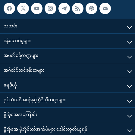
သတင်း
၀န်ဆောင်မှုများ
အပတ်စဉ်ကဏ္ဍများ
အင်္ဂလိပ်သင်ခန်းစာများ
ရေဒီယို
ရုပ်သံအစီအစဉ်နှင့် ဗွီဒီယိုကဏ္ဍများ
ဗွီအိုအေအကြောင်း
ဗွီအိုအေ မိုဘိုင်းလ်အက်ပ်များ ဒေါင်းလုတ်ယူရန်