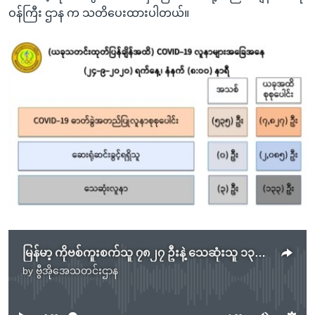
ဝန်ကြီး ဌာန က သတိပေးထားပါတယ်။
မြန်မာ့ ကိုဗစ်ကူးစက်သူ ၇၈၂၇ ဦးနဲ့ သေဆုံးသူ ၁၃၃ ဦး ထိ တိုးလာ
by
ဗွီအိုအေသတင်းဌာန
No media source currently available