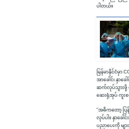
ပါတယ်။
မြန်မာနိုင်ငံမှာ
အာခေါင်၊ နှာခေါ
ဆက်လုပ်သွားဖို
ဆေးရုံအုပ် ကူ
"အဓိကတော့ ပြန်လာ
လုပ်ပါ။ နှာခေါ
ပညာပေးကို များ