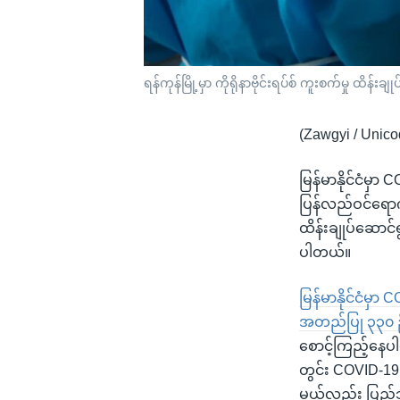
ရန်ကုန်မြို့မှာ ကိုရိုနာဗိုင်းရပ်စ် ကူးစက်မှု ထိ
(Zawgyi / Unico
မြန်မာနိုင်ငံမ
ပြန်လည်ဝင်ရောက
ထိန်းချုပ်ဆောင်
ပါတယ်။
မြန်မာနိုင်ငံမှ
အတည်ပြု ၃၃၀ ဦ
စောင့်ကြည့်နေပ
တွင်း COVID-19 
မယ့်လည်း ပြည်သ