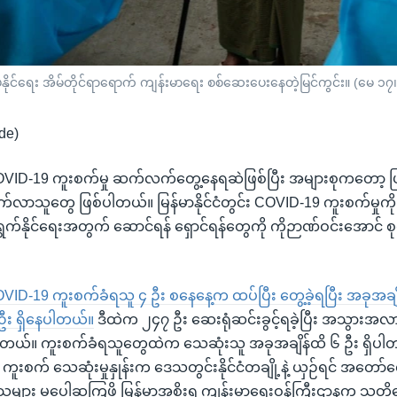
န်းချုပ်နိုင်ရေး အိမ်တိုင်ရာရောက် ကျန်းမာရေး စစ်ဆေးပေးနေတဲ့မြင်ကွင်း။ (မေ ၁
de)
ှာ COVID-19 ကူးစက်မှု ဆက်လက်တွေ့နေရဆဲဖြစ်ပြီး အများစုကတော့
်လာသူတွေ ဖြစ်ပါတယ်။ မြန်မာနိုင်ငံတွင်း COVID-19 ကူးစက်မှု
ရွက်နိုင်ရေးအတွက် ဆောင်ရန် ရှောင်ရန်တွေကို ကိုဉာဏ်ဝင်းအောင် 
ာ COVID-19 ကူးစက်ခံရသူ ၄ ဦး စနေနေ့က ထပ်ပြီး တွေ့ခဲ့ရပြီး အခုအချ
း ရှိနေပါတယ်။
ဒီထဲက ၂၄၇ ဦး ဆေးရုံဆင်းခွင့်ရခဲ့ပြီး အသွား
ါတယ်။ ကူးစက်ခံရသူတွေထဲက သေဆုံးသူ အခုအချိန်ထိ ၆ ဦး ရှိပါတယ်။
ကူးစက် သေဆုံးမှုနှုန်းက ဒေသတွင်းနိုင်ငံတချို့နဲ့ ယှဉ်ရင် အတော
ူများ မပေါ့ဆကြဖို့ မြန်မာအစိုးရ ကျန်းမာရေးဝန်ကြီးဌာနက သတိပ