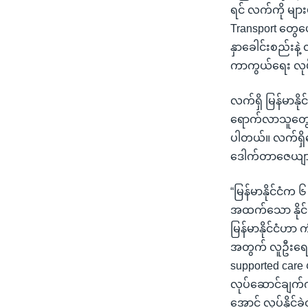
ရင် လက်ကို များ
Transport တွေပေ
နှာခေါင်းစည်း
ကာကွယ်ရေး လုပ
လက်ရှိ မြန်မာနိ
ရောက်လာသူတွေကိ
ပါတယ်။ လက်ရှိဆ
ဒေါက်တာဇေယျ
“မြန်မာနိုင်ငံက
အထက်သော နိုင်ငံ
မြန်မာနိုင်ငံဟာ
အတွက် လူဦးရေ
supported care 
လုပ်ဆောင်ချက်
အောင် လုပ်နိုင်