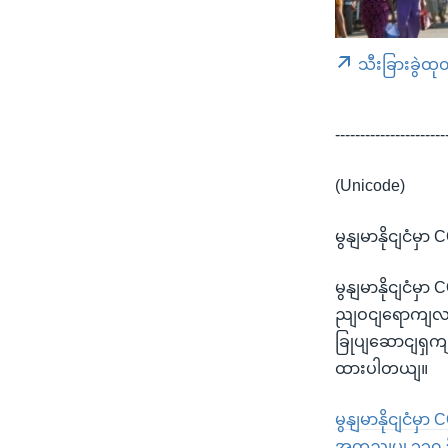
သီးခြားခွဲထု
----------------------
(Unicode)
မွနျမာနိုငျငံမ
မွနျမာနိုငျငံမ
ညျဝငျရောကျလာသ
ခြုပျဆောငျရှက
ထားပါတယျ။
မွနျမာနိုငျငံမှ
အတညျပွု ၃၃၀ ဦ