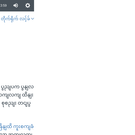
3:59
တိုက်ရိုက် လင့်ခ်
SHARE
့ ပွညျပက ပွနျလ
ု ဆကျလကျ ထိနျး
 စုစညျး တငျပွ
ခြိနျထိ ကူးစကျခံ
ှားအလာ ဆကျလကျ