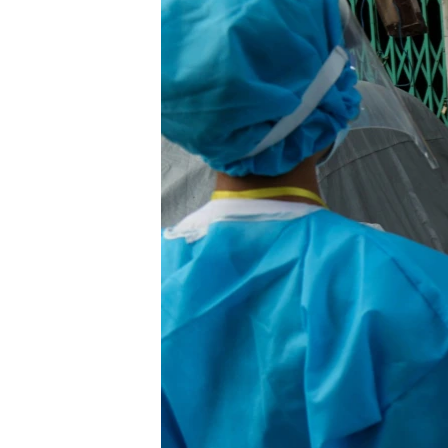
သုတပဒေသာ အင်္ဂလိပ်စာ
အ
ညွန်း
စာမျက်နှာ
သို့
ကျော်
ကြည့်
ရန်
ရှာဖွေ
ရန်
နေရာ
သို့
ကျော်
ရန်