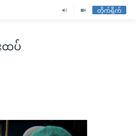
တိုက်ရိုက်
ဦးထပ်