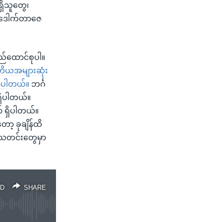
ှိသူတွေ၊
်း ဒေါက်တာဇေ
ြည်ထောင်စုပါ။
ု တတိယအများဆုံး
နေပါတယ်။
ဘင်္ဂ
ရှိပါတယ်။
် ရှိပါတယ်။
တော့ ခုချိန်ထိ
 သတင်းတွေမှာ
D
SHARE