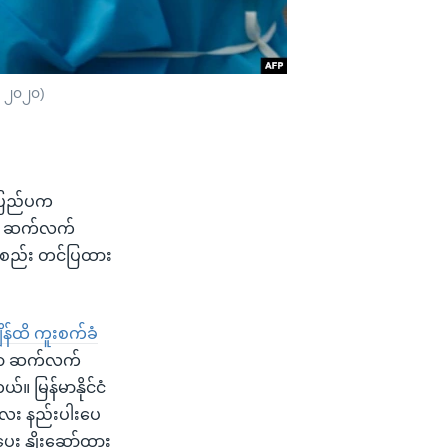
၇၊ ၂၀၂၀)
 ပြည်ပက
ကို ဆက်လက်
စုစည်း တင်ပြထား
ိန်ထိ ကူးစက်ခံ
အလာ ဆက်လက်
 မြန်မာနိုင်ငံ
်လေး နည်းပါးပေ
ေး နှိုးဆော်ထား