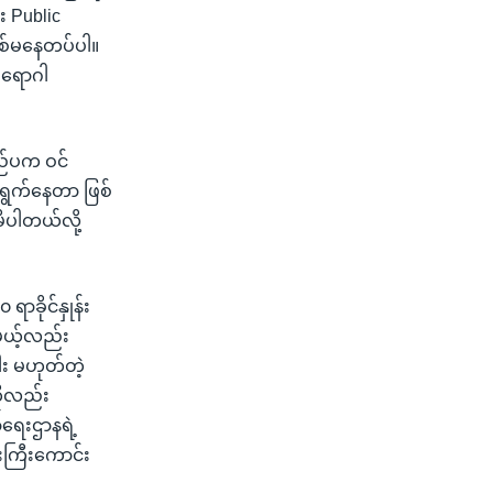
း Public
ဖြစ်မနေတပ်ပါ။
 ရောဂါ
ြည်ပက ဝင်
်ရွက်နေတာ ဖြစ်
ိပါတယ်လို့
ာခိုင်နှုန်း
ေမယ့်လည်း
ါး မဟုတ်တဲ့
ုလည်း
ာရေးဌာနရဲ့
ကြီးကောင်း