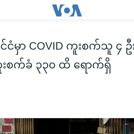
နိုင်ငံမှာ COVID ကူးစက်သူ ၄ 
ကူးစက်ခံ ၃၃၀ ထိ ရောက်ရှိ