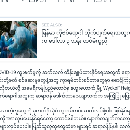
SEE ALSO:
မြန်မာ ကိုဗစ်ရောဂါ တိုက်ဖျက်ရေးအတွ
က ဒေါ်လာ ၃ သန်း ထပ်မံကူညီ
 COVID-19 ကူးစက်မှုကို ဆက်လက် ထိန်းချုပ်ထားနိုင်ရေးအတွက် ရောဂါပ
င်းတို့ဖတ် စစ်ဆေးမှုတွေနဲ့အတူ ကွာရမ်တင်းစင်တာတွေမှာ စောင့်ကြည့
့ လိုတယ်လို့ အမေရိကန်ပြည်ထောင်စု နယူးယောက်မြို့ Wyckoff Hei
းစက်ရောဂါအထူးကု ဆရာဝန် ဒေါက်တာဇေယျာသက်က အကြံပြု ပြေ
တဲ့လူတွေကို ခုလက်ရှိလိုပဲ ကွာရမ်တင်း ဆက်လုပ်ဖို့ပါ။ ဖြစ်နိုင်ရင
င်းကို test လုပ်ပေးနိုင်ရင်တော့ ကောင်းပါတယ်။ နောက်တချက်ကတော
များလုပ်ပေးပါ။ ပြည်သူလူထုတွေထဲမှာ ဖျားရင် ဆရာဝန်ပြပါ၊ လက်ဆေ