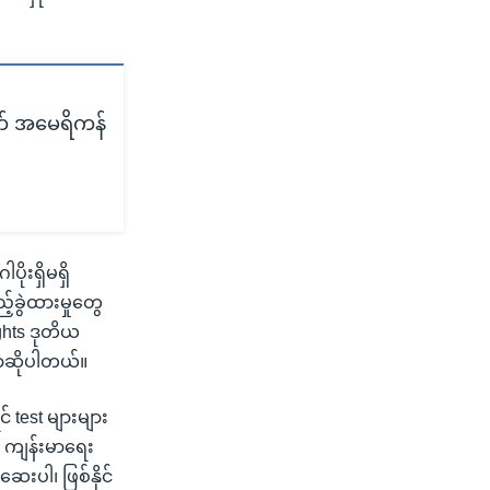
က် အမေရိကန်
ိုးရှိမရှိ
်ခွဲထားမှုတွေ
ghts ဒုတိယ
ာဆိုပါတယ်။
် test များများ
့ ကျန်းမာရေး
းပါ၊ ဖြစ်နိုင်