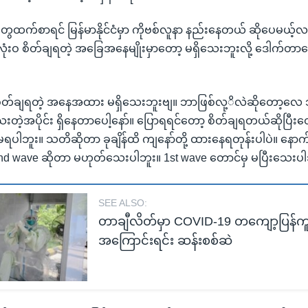
င်ငံတွေထက်စာရင် မြန်မာနိုင်ငံမှာ ကိုဗစ်လူနာ နည်းနေတယ် ဆိုပေမယ့်လ
ဝ စိတ်ချရတဲ့ အခြေအနေမျိုးမှာတော့ မရှိသေးဘူးလို့ ဒေါက
ှ စိတ်ချရတဲ့ အနေအထား မရှိသေးဘူးဗျ။ ဘာဖြစ်လု့ိလဲဆိုတော့လေ ဘယ
ေးတဲ့အပိုင်း ရှိနေတာပေါ့နော်။ ပြောရရင်တော့ စိတ်ချရတယ်ဆိုပြီးတေ
 မရပါဘူး။ သတိဆိုတာ ခုချိန်ထိ ကျနော်တို့ ထားနေရတုန်းပါပဲ။ နေ
d wave ဆိုတာ မဟုတ်သေးပါဘူး။ 1st wave တောင်မှ မပြီးသေးပါ
SEE ALSO:
တာချီလိတ်မှာ COVID-19 တကျော့ပြန်ကူ
အကြောင်းရင်း ဆန်းစစ်ဆဲ