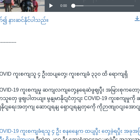
0:00
တ်၍ နားဆင်နိုင်ပါသည်။
EMBED
-----------
ှာ COVID ကူးစကျသူ ၄ ဦးထပျတှေ့၊ ကူးစကျခံ ၃၃၀ ထိ ရောကျရှိ
ှာ COVID-19 ကူးစကျမှု ဆကျလကျတှေ့နရေဆဲဖွဈပွီး အမြားစုကတော
ူတှေ ဖွဈပါတယျ။ မွနျမာနိုငျငံတှငျး COVID-19 ကူးစကျမှုကိ
ျနိုငျရေးအတှကျ ဆောငျရနျ ရှောငျရနျတှကေို ကိုဉာဏျဝငျးအောငျ
ာ COVID-19 ကူးစကျခံရသူ ၄ ဦး စနနေေ့က ထပျပွီး တှေ့ခဲ့ရပွီး အခုအ
း ရှိနပေါတယျ။
ဒီထဲက ၂၄၇ ဦး ဆေးရုံဆငျးခှင့ျရခဲ့ပွီး အသ