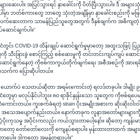
များဆေးပါ။ အပြင်သွားရင် နှာခေါင်းကို ပိတ်ပြီးသွားပါ။ ဒီ အများသုံ
ါ်မှာ ဘတ်စ်ကားတွေ ဘာတွေ သုံးတဲ့အချိန်မှာ နှာခေါင်းစည်းကို မ
နဲ့ လက်ဆေးတာက သာမန်ပြည်သူတွေအတွက် ဒီနှစ်ချက်က အဓိကျတဲ့
်ဆောင်ချက်ပါ။"
ုင်ငံတွင်း COVID-19 ထိန်းချုပ် ဆောင်ရွက်မှုမှာတော့ အထူးသဖြင့် ပ
ု သီးခြားခွဲ စောင့်ကြည့် စစ်ဆေးမှုကို တင်းတင်းကျပ်ကျပ် ဆောင
ောင်ရွက်နေတဲ့ ကိုဗစ်ကာကွယ်တိုက်ဖျက်ရေး အစီအစဉ်ကို အားရမ
ာသက်က ပြောဆိုပါတယ်။
 ၆ ယောက်ပဲ သေတယ်ဆိုတာ အရမ်းကောင်းတဲ့ ရလဒ်တခုပါ။ ဒါမျိုး ၉၀ ရ
တွေမှာ မလုပ်နိုင်ပါဘူး။ ၈၀ ရာခိုင်နှုန်းသော သူတွေက ကိုဗစ်ရပ
 ကံကောင်းတယ်။ ကူးစက်ခံရတဲ့ strain ပိုးအမျိုးအစားက ဆိုးဆိုးဝါးဝ
 အသေအပျောက်နည်းတယ်။ နောက်တခုက လူနာအတော်များများကိ
ပံ့ပိုးကုသမှု အပိုင်းကလည်း ကယ်သွားတာပေါ့နော်။ ဆိုတော့ ကျန်းမ
ကတော့ တော်တော်လေးကို ကျေနပ်စရာပါ။ မှန်းထားတာထက် အများ
ခဲ့တာပေါ့။ ဒါကတော့ အမှန်တရားပါ။”