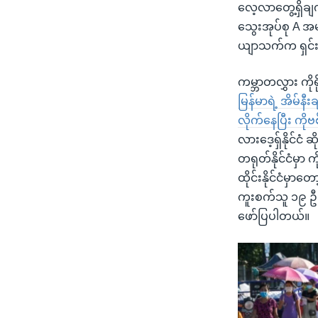
လေ့လာတွေ့ရှိချ
သွေးအုပ်စု A အ
ယျာသက်က ရှင်
ကမ္ဘာတလွှား ကို
မြန်မာရဲ့ အိမ်နီး
လိုက်နေပြီး ကိ
လားဒေ့ရှ်နိုင်င
တရုတ်နိုင်ငံမှာ
ထိုင်းနိုင်ငံမှာတ
ကူးစက်သူ ၁၉ ဦး
ဖော်ပြပါတယ်။