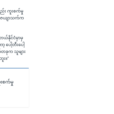
ည်း ကူးစက်မှု
်တာဇေယျာသက်က
်နိုင်ငံမှာမှ
ာ့ ပေါ့တီးပေါ့
ာက်တခုက သူများ
ဘူး။”
းစက်မှု