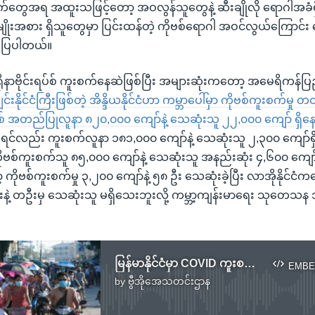
က်တွေအရ အထူးသဖြင့်တော့ အဝလွန်သူတွေနဲ့ ဆီးချိုလို ရောဂါအခံရ
မျိုးအစား ရှိသူတွေမှာ ပြင်းထန်တဲ့ ကိုဗစ်ရောဂါ အဝင်လွယ်ကြောင
းပြပါတယ်။
ရိုနာဗိုင်းရပ်စ် ကူးစက်နေဆဲဖြစ်ပြီး အများဆုံးကတော့ အမေရိကန်ပ
ချင်းနိုင်ငံကြီးဖြစ်တဲ့ အိန္ဒိယနိုင်ငံဟာ ကမ္ဘာပေါ်မှာ ကိုဗစ်ကူးစက်မှ
ုဗစ် အတည်ပြုလူနာ ၈၂၀,၀၀၀ ကျော်နဲ့ သေဆုံးသူ ၂၂,၀၀၀ ကျော် ရှိ
ံ ဆိုရင်လည်း ကူးစက်လူနာ ၁၈၁,၀၀၀ ကျော်နဲ့ သေဆုံးသူ ၂,၃၀၀ ကျော်
 ကိုဗစ်ကူးစက်သူ ၈၅,၀၀၀ ကျော်နဲ့ သေဆုံးသူ အနည်းဆုံး ၄,၆၀၀ ကျော
ော့ ကိုဗစ်ကူးစက်မှု ၃,၂၀၀ ကျော်နဲ့ ၅၈ ဦး သေဆုံးခဲ့ပြီး လာအိုနိုင်ငံက
နဲ့ တဦးမှ သေဆုံးသူ မရှိသေးဘူးလို့ ကမ္ဘာ့ကျန်းမာရေး သုတေသန
မြန်မာနိုင်ငံမှာ COVID ကူးစက်သူ ၄ ဦးထပ်တွေ့၊ ကူးစက်ခံ ၃၃၀ ထိ ရောက်ရှိ
EMBE
by
ဗွီအိုအေသတင်းဌာန
No media source currently available