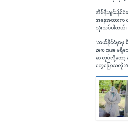
အိမ်နီးချင်းနို
အနေအထားက လုံး
သုံးသပ်ပါတယ်။
“ဘယ်နိုင်ငံမှာမ
zero case မရှိသ
ဆ လုပ်လို့တော့
တွေပြောသလို 2n