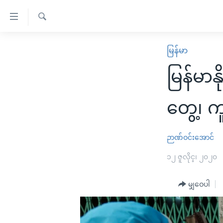
သုံး
ရ
ရှာဖွေ
လွယ်ကူ
မူလစာမျက်နှာ
မြန်မာ
ရ
စေ
မြန်မာ
လာ
မြန်မာ
သည့်
ဒ်
ကမ္ဘာ့သတင်းများ
Link
ဗွီဒီယို
နိုင်ငံတကာ
တွေ့၊ 
များ
သတင်းလွတ်လပ်ခွင့်
အမေရိကန်
ပင်မ
ရပ်ဝန်းတခု လမ်းတခု အလွန်
တရုတ်
ဉာဏ်ဝင်းအောင်
အကြောင်းအရာ
အင်္ဂလိပ်စာလေ့လာမယ်
အစ္စရေး-ပါလက်စတိုင်း
၁၂ ဇူလိုင္၊ ၂၀၂၀
သို့
အပတ်စဉ်ကဏ္ဍများ
အမေရိကန်သုံးအီဒီယံ
ကျော်
မျှဝေပါ
ကြည့်
ရေဒီယိုနှင့်ရုပ်သံ အချက်အလက်များ
မကြေးမုံရဲ့ အင်္ဂလိပ်စာ
ရေဒီယို
ရန်
ရေဒီယို/တီဗွီအစီအစဉ်
ရုပ်ရှင်ထဲက အင်္ဂလိပ်စာ
တီဗွီ
ပင်မ