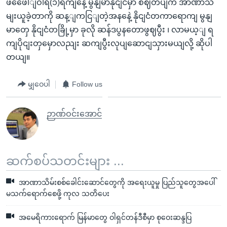
ဖဖေေါျဝါရီ(၁)ရကျနေ့ မွနျမာနိုငျငံမှာ စဈတပျက အာဏာသိ
မျးယူခဲ့တာကို ဆန့ျကငြျတဲ့အနနေဲ့ နိုငျငံတကာရောကျ မွနျ
မာတှေ နိုငျငံတခြို့မှာ ခုလို ဆန်ဒပွနတောဖွဈပွီး ၊ လာမယ့ျ ရ
ကျပိုငျးတှမှောလညျး ဆကျပွီးလုပျဆောငျသှားမယျလို့ ဆိုပါ
တယျ။
မျှဝေပါ
Follow us
ဉာဏ်ဝင်းအောင်
ဆက်စပ်သတင်းများ ...
အာဏာသိမ်းစစ်ခေါင်းဆောင်တွေကို အရေးယူမှု ပြည်သူတွေအပေါ်
မသက်ရောက်စေဖို့ ကုလ သတိပေး
အမေရိကားရောက် မြန်မာတွေ ဝါရှင်တန်ဒီစီမှာ စုဝေးဆန္ဒပြ