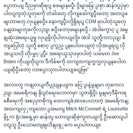
ပွောတယျ ဒီညမှာဆိုရငျ စဖမျးနပွေီ၊ ငွိမျးခမြျးစှာ ဆန်ဒပွပှဲမှာ
ပါဝငျကွတဲ့သူတှကေို တံခါးတှေ လိုကျခေါကျပွီးတော့ အတငျဖ
မျးတာတှေ လုပျနပွေီ။ နောကျပွီးလို့ရှိရငျ CDM မှာပါတဲ့သူတှေ
ဝနျထမျးတှကေိုလညျး စပွီးတော့ဖမျးနပွေီ ၊ အဲဒါကွောင့ျ အမွ
နျဆုံးအရေးယူမှု လုပျဖို့လိုပါတယျလို့။ အဲဒါ သူတို့ကလညျး စိ
တျခပြါတဲ့ သူတို့ စောင့ျကွည့ျနပေါတယျတဲ့ လိုအပျရငျ လို
အပျသလို တိုးမွှင့ျပွီး အရေးယူသှားမှာပါတဲ့ သမ်မတ Joe
Biden ကိုယျတိုငျက ဒီကိစ်စကို တကျတကျကွှကွှလုပျနပေါတ
ယျဆိုပွီးတော့ လာပွောသှားပါတယျခငျဗြ။”
အလားတူ ကနျတပျကီပွညျနယျက ခငြျးနဲ့မွနျမာ တှကေလ
ညျး အမရေိကနျ နိုငျငံရေးလောကမှာ သွဇာရှိပွီး မွနျမာ့ဒီမိုကရ
စေီရေးကို အစဉျတစိုကျ ထောကျခံအားပေးလာတဲ့ အမရေိကနျ
အထကျလှှတျတောျအမတျ Mitch McConnell ရဲ့ Louisville
မွို့က ရုံးအရှေ့မှာ ဆန်ဒပွ တောငျးဆိုခဲ့ကွတယျလို့ ဦးဆောငျပါ
ဝငျသူ ဦးသောမတျဈလိနျးရှှကေ ပွောပါတယျ။