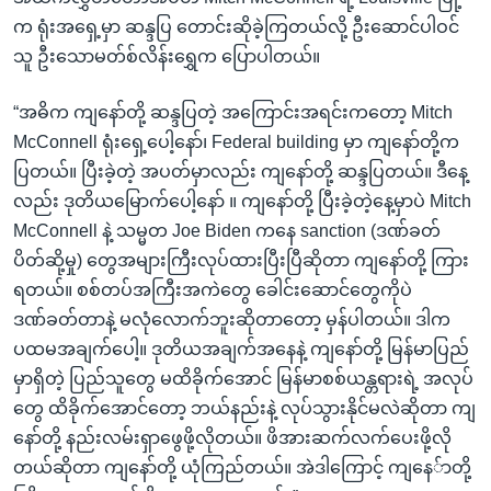
က ရုံးအရှေ့မှာ ဆန္ဒပြ တောင်းဆိုခဲ့ကြတယ်လို့ ဦးဆောင်ပါဝင်
သူ ဦးသောမတ်စ်လိန်းရွှေက ပြောပါတယ်။
“အဓိက ကျနော်တို့ ဆန္ဒပြတဲ့ အကြောင်းအရင်းကတော့ Mitch
McConnell ရုံးရှေ့ပေါ့နော်၊ Federal building မှာ ကျနော်တို့က
ပြတယ်။ ပြီးခဲ့တဲ့ အပတ်မှာလည်း ကျနော်တို့ ဆန္ဒပြတယ်။ ဒီနေ့
လည်း ဒုတိယမြောက်ပေါ့နော် ။ ကျနော်တို့ ပြီးခဲ့တဲ့နေ့မှာပဲ Mitch
McConnell နဲ့ သမ္မတ Joe Biden ကနေ sanction (ဒဏ်ခတ်
ပိတ်ဆို့မှု) တွေအများကြီးလုပ်ထားပြီးပြီဆိုတာ ကျနော်တို့ ကြား
ရတယ်။ စစ်တပ်အကြီးအကဲတွေ ခေါင်းဆောင်တွေကိုပဲ
ဒဏ်ခတ်တာနဲ့ မလုံလောက်ဘူးဆိုတာတော့ မှန်ပါတယ်။ ဒါက
ပထမအချက်ပေါ့။ ဒုတိယအချက်အနေနဲ့ ကျနော်တို့ မြန်မာပြည်
မှာရှိတဲ့ ပြည်သူတွေ မထိခိုက်အောင် မြန်မာစစ်ယန္တရားရဲ့ အလုပ်
တွေ ထိခိုက်အောင်တော့ ဘယ်နည်းနဲ့ လုပ်သွားနိုင်မလဲဆိုတာ ကျ
နော်တို့ နည်းလမ်းရှာဖွေဖို့လိုတယ်။ ဖိအားဆက်လက်ပေးဖို့လို
တယ်ဆိုတာ ကျနော်တို့ ယုံကြည်တယ်။ အဲဒါကြောင့် ကျနေ်ာတို့