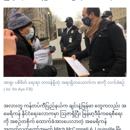
အာရှ၊ ပစိဖိတ် ရေးရာ တာဝန်ရှိတဲ့ အရာရှိတယောက်က စာကို လက်ခံစဉ်
( ko Yin Aye FB)
အလားတူ ကန်တပ်ကီပြည်နယ်က ချင်းနဲ့မြန်မာ တွေကလည်း အ
မေရိကန် နိုင်ငံရေးလောကမှာ သြဇာရှိပြီး မြန်မာ့ဒီမိုကရေစီရေး
ကို အစဉ်တစိုက် ထောက်ခံအားပေးလာတဲ့ အမေရိကန်
အထက်လွှတ်တော်အမတ် Mitch McConnell ရဲ့ Louisville မြို့