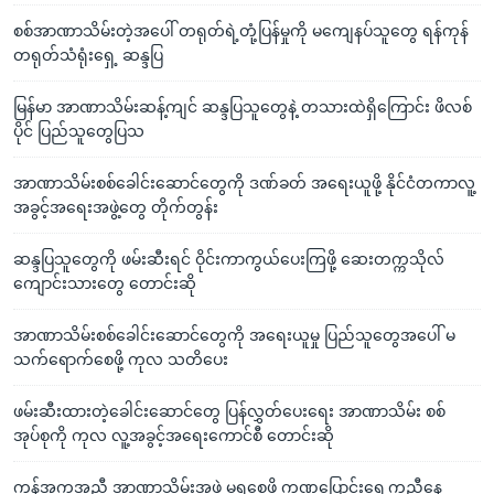
စစ်အာဏာသိမ်းတဲ့အပေါ် တရုတ်ရဲ့တုံ့ပြန်မှုကို မကျေနပ်သူတွေ ရန်ကုန်
တရုတ်သံရုံးရှေ့ ဆန္ဒပြ
မြန်မာ အာဏာသိမ်းဆန့်ကျင် ဆန္ဒပြသူတွေနဲ့ တသားထဲရှိကြောင်း ဖိလစ်
ပိုင် ပြည်သူတွေပြသ
အာဏာသိမ်းစစ်ခေါင်းဆောင်တွေကို ဒဏ်ခတ် အရေးယူဖို့ နိုင်ငံတကာလူ့
အခွင့်အရေးအဖွဲ့တွေ တိုက်တွန်း
ဆန္ဒပြသူတွေကို ဖမ်းဆီးရင် ဝိုင်းကာကွယ်ပေးကြဖို့ ဆေးတက္ကသိုလ်
ကျောင်းသားတွေ တောင်းဆို
အာဏာသိမ်းစစ်ခေါင်းဆောင်တွေကို အရေးယူမှု ပြည်သူတွေအပေါ် မ
သက်ရောက်စေဖို့ ကုလ သတိပေး
ဖမ်းဆီးထားတဲ့ခေါင်းဆောင်တွေ ပြန်လွှတ်ပေးရေး အာဏာသိမ်း စစ်
အုပ်စုကို ကုလ လူ့အခွင့်အရေးကောင်စီ တောင်းဆို
ကန်အကူအညီ အာဏာသိမ်းအဖွဲ့ မရစေဖို့ ကဏ္ဍပြောင်းရွှေ့ကူညီနေ