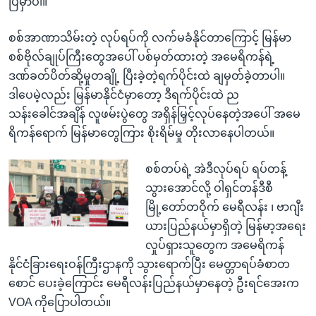
ပြမှာပါ။
စစ်အာဏာသိမ်းတဲ့ လုပ်ရပ်ကို လက်မခံနိုင်တာကြောင့် မြန်မာ
စစ်ဗိုလ်ချုပ်ကြီးတွေအပေါ် ပစ်မှတ်ထားတဲ့ အမေရိကန်ရဲ့
ဒဏ်ခတ်ပိတ်ဆို့မှုတချို့ ပြီးခဲ့တဲ့ရက်ပိုင်းထဲ ချမှတ်ခဲ့တာပါ။
ဒါပေမဲ့လည်း မြန်မာနိုင်ငံမှာတော့ ဒီရက်ပိုင်းထဲ ည
သန်းခေါင်အချိန် လူဖမ်းပွဲတွေ အရှိန်မြှင့်လုပ်နေတဲ့အပေါ် အမေ
ရိကန်ရောက် မြန်မာတွေကြား စိုးရိမ်မှု တိုးလာနေပါတယ်။
စစ်တပ်ရဲ့ အဲဒီလုပ်ရပ် ရပ်တန့်
သွားအောင်လို့ ဝါရှင်တန်ဒီစီ
မြို့တော်တဝိုက် မေရီလန်း ၊ ဗာဂျီး
ယားပြည်နယ်မှာရှိတဲ့ မြန်မာ့အရေး
လှုပ်ရှားသူတွေက အမေရိကန်
နိုင်ငံခြားရေးဝန်ကြီးဌာနကို သွားရောက်ပြီး မေတ္တာရပ်ခံစာတ
စောင် ပေးခဲ့ကြောင်း မေရီလန်းပြည်နယ်မှာနေတဲ့ ဦးရင်အေးက
VOA ကိုပြောပါတယ်။