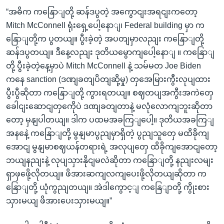
“အဓိက ကနြောျတို့ ဆန်ဒပွတဲ့ အကွောငျးအရငျးကတော့
Mitch McConnell ရုံးရှေ့ပေါ့နောျ၊ Federal building မှာ က
နြောျတို့က ပွတယျ။ ပွီးခဲ့တဲ့ အပတျမှာလညျး ကနြောျတို့
ဆန်ဒပွတယျ။ ဒီနေ့လညျး ဒုတိယမွောကျပေါ့နောျ ။ ကနြောျ
တို့ ပွီးခဲ့တဲ့နေ့မှာပဲ Mitch McConnell နဲ့ သမ်မတ Joe Biden
ကနေ sanction (ဒဏျခတျပိတျဆို့မှု) တှအေမြားကွီးလုပျထား
ပွီးပွီဆိုတာ ကနြောျတို့ ကွားရတယျ။ စဈတပျအကွီးအကဲတှေ
ခေါငျးဆောငျတှကေိုပဲ ဒဏျခတျတာနဲ့ မလုံလောကျဘူးဆိုတာ
တော့ မှနျပါတယျ။ ဒါက ပထမအခကြျပေါ့။ ဒုတိယအခကြျ
အနနေဲ့ ကနြောျတို့ မွနျမာပွညျမှာရှိတဲ့ ပွညျသူတှေ မထိခိုကျ
အောငျ မွနျမာစဈယန်တရားရဲ့ အလုပျတှေ ထိခိုကျအောငျတော့
ဘယျနညျးနဲ့ လုပျသှားနိုငျမလဲဆိုတာ ကနြောျတို့ နညျးလမျး
ရှာဖှဖေို့လိုတယျ။ ဖိအားဆကျလကျပေးဖို့လိုတယျဆိုတာ က
နြောျတို့ ယုံကွညျတယျ။ အဲဒါကွောင့ျ ကနြေျာတို့ ကွိုးစား
သှားမယျ ဖိအားပေးသှားမယျ။”