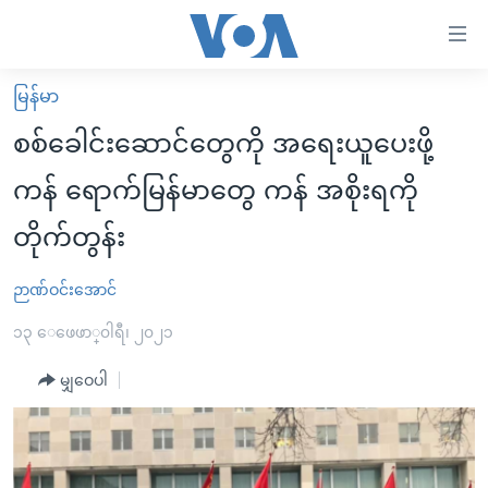
သုံး
ရ
လွယ်ကူ
မြန်မာ
မူလစာမျက်နှာ
စေ
စစ်ခေါင်းဆောင်တွေကို အရေးယူပေးဖို့
မြန်မာ
သည့်
ကန် ရောက်မြန်မာတွေ ကန် အစိုးရကို
ကမ္ဘာ့သတင်းများ
Link
တိုက်တွန်း
ဗွီဒီယို
နိုင်ငံတကာ
များ
သတင်းလွတ်လပ်ခွင့်
အမေရိကန်
ပင်မ
ဉာဏ်ဝင်းအောင်
ရပ်ဝန်းတခု လမ်းတခု အလွန်
တရုတ်
အကြောင်းအရာ
၁၃ ေဖေဖာ္၀ါရီ၊ ၂၀၂၁
သို့
အင်္ဂလိပ်စာလေ့လာမယ်
အစ္စရေး-ပါလက်စတိုင်း
ကျော်
မျှဝေပါ
အပတ်စဉ်ကဏ္ဍများ
အမေရိကန်သုံးအီဒီယံ
ကြည့်
ရေဒီယိုနှင့်ရုပ်သံ အချက်အလက်များ
မကြေးမုံရဲ့ အင်္ဂလိပ်စာ
ရေဒီယို
ရန်
ပင်မ
ရေဒီယို/တီဗွီအစီအစဉ်
ရုပ်ရှင်ထဲက အင်္ဂလိပ်စာ
တီဗွီ