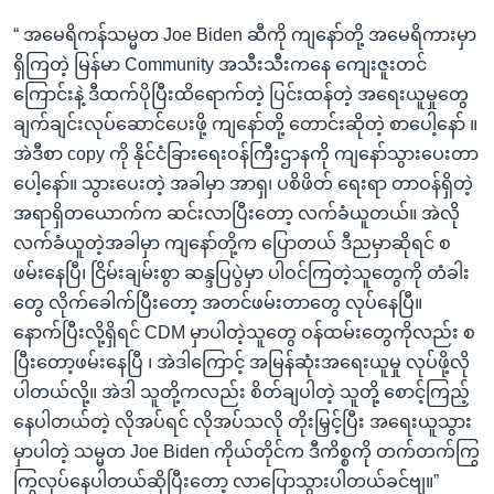
“ အမေရိကန်သမ္မတ Joe Biden ဆီကို ကျနော်တို့ အမေရိကားမှာ
ရှိကြတဲ့ မြန်မာ Community အသီးသီးကနေ ကျေးဇူးတင်
ကြောင်းနဲ့ ဒီထက်ပိုပြီးထိရောက်တဲ့ ပြင်းထန်တဲ့ အရေးယူမှုတွေ
ချက်ချင်းလုပ်ဆောင်ပေးဖို့ ကျနော်တို့ တောင်းဆိုတဲ့ စာပေါ့နော် ။
အဲဒီစာ copy ကို နိုင်ငံခြားရေးဝန်ကြီးဌာနကို ကျနော်သွားပေးတာ
ပေါ့နော်။ သွားပေးတဲ့ အခါမှာ အာရှ၊ ပစိဖိတ် ရေးရာ တာဝန်ရှိတဲ့
အရာရှိတယောက်က ဆင်းလာပြီးတော့ လက်ခံယူတယ်။ အဲလို
လက်ခံယူတဲ့အခါမှာ ကျနော်တို့က ပြောတယ် ဒီညမှာဆိုရင် စ
ဖမ်းနေပြီ၊ ငြိမ်းချမ်းစွာ ဆန္ဒပြပွဲမှာ ပါဝင်ကြတဲ့သူတွေကို တံခါး
တွေ လိုက်ခေါက်ပြီးတော့ အတင်ဖမ်းတာတွေ လုပ်နေပြီ။
နောက်ပြီးလို့ရှိရင် CDM မှာပါတဲ့သူတွေ ဝန်ထမ်းတွေကိုလည်း စ
ပြီးတော့ဖမ်းနေပြီ ၊ အဲဒါကြောင့် အမြန်ဆုံးအရေးယူမှု လုပ်ဖို့လို
ပါတယ်လို့။ အဲဒါ သူတို့ကလည်း စိတ်ချပါတဲ့ သူတို့ စောင့်ကြည့်
နေပါတယ်တဲ့ လိုအပ်ရင် လိုအပ်သလို တိုးမြှင့်ပြီး အရေးယူသွား
မှာပါတဲ့ သမ္မတ Joe Biden ကိုယ်တိုင်က ဒီကိစ္စကို တက်တက်ကြွ
ကြွလုပ်နေပါတယ်ဆိုပြီးတော့ လာပြောသွားပါတယ်ခင်ဗျ။”