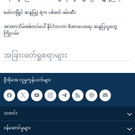
မော်လမြိုင် ဆန္ဒပြပွဲ ရဲက ပစ်ခတ် ဖမ်းဆီး
အာဏာသိမ်းစစ်တပ်ပေါ် နိုင်ငံတကာ ဖိအားပေးရေး ဆန္ဒပြသူတွေ
ကြိုးပမ်း
အခြားဖတ်ရှုစရာများ
ဗွီအိုအေ လူမှုကွန်ယက်များ
သတင်း
၀န်ဆောင်မှုများ