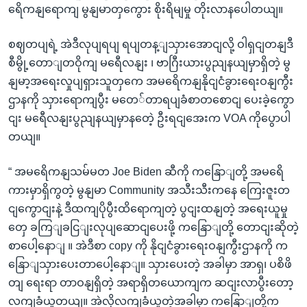
ရေိကနျရောကျ မွနျမာတှကွေား စိုးရိမျမှု တိုးလာနပေါတယျ။
စဈတပျရဲ့ အဲဒီလုပျရပျ ရပျတန့ျသှားအောငျလို့ ဝါရှငျတနျဒီ
စီမွို့တောျတဝိုကျ မရေီလနျး ၊ ဗာဂြီးယားပွညျနယျမှာရှိတဲ့ မွ
နျမာ့အရေးလှုပျရှားသူတှကေ အမရေိကနျနိုငျငံခွားရေးဝနျကွီး
ဌာနကို သှားရောကျပွီး မတေ်တာရပျခံစာတစောငျ ပေးခဲ့ကွော
ငျး မရေီလနျးပွညျနယျမှာနတေဲ့ ဦးရငျအေးက VOA ကိုပွောပါ
တယျ။
“ အမရေိကနျသမ်မတ Joe Biden ဆီကို ကနြောျတို့ အမရေိ
ကားမှာရှိကွတဲ့ မွနျမာ Community အသီးသီးကနေ ကြေးဇူးတ
ငျကွောငျးနဲ့ ဒီထကျပိုပွီးထိရောကျတဲ့ ပွငျးထနျတဲ့ အရေးယူမှု
တှေ ခကြျခငြျးလုပျဆောငျပေးဖို့ ကနြောျတို့ တောငျးဆိုတဲ့
စာပေါ့နောျ ။ အဲဒီစာ copy ကို နိုငျငံခွားရေးဝနျကွီးဌာနကို က
နြောျသှားပေးတာပေါ့နောျ။ သှားပေးတဲ့ အခါမှာ အာရှ၊ ပစိဖိ
တျ ရေးရာ တာဝနျရှိတဲ့ အရာရှိတယောကျက ဆငျးလာပွီးတော့
လကျခံယူတယျ။ အဲလိုလကျခံယူတဲ့အခါမှာ ကနြောျတို့က