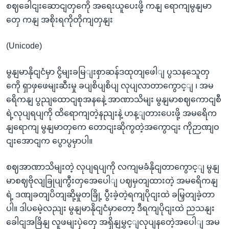
စဈခေါငျးဆောငျတှကေို အရေးယူပေးဖို့ ကနျ ရောကျမွနျမာ
တှေ ကနျ အစိုးရကိုတိုကျတှနျး
(Unicode)
မွနျမာနိုငျငံမှာ ငွိမျးခမြျးစှာဆန်ဒထုတျဖေါျ ပွသနသေူတှ
ကေို ရှာဖှဖေမျးဆီးမှု ခပျစိပျစိပျ လုပျလာတာကွောင့ျ ၊ အမ
ရေိကနျ ပွညျထောငျစုအနနေဲ့ အာဏာသိမျး မွနျမာစဈကောငျစီ
ရဲ့လုပျရပျကို ထိရောကျတဲ့နညျးနဲ့ ဟန့ျတားပေးဖို့ အမရေိက
နျရောကျ မွနျမာတှကေ တောငျးဆိုကွတဲ့အကွောငျး ကိုဉာဏျဝ
ငျးအောငျက ပွောပွမှာပါ။
စဈအာဏာသိမျးတဲ့ လုပျရပျကို လကျမခံနိုငျတာကွောင့ျ မွနျ
မာစဈဗိုလျခြုပျကွီးတှအေပေါျ ပဈမှတျထားတဲ့ အမရေိကနျ
ရဲ့ ဒဏျခတျပိတျဆို့မှုတခြို့ ပွီးခဲ့တဲ့ရကျပိုငျးထဲ ခမြှတျခဲ့တာ
ပါ။ ဒါပမေဲ့လညျး မွနျမာနိုငျငံမှာတော့ ဒီရကျပိုငျးထဲ ညသနျး
ခေါငျအခြိနျ လူဖမျးပှဲတှေ အရှိနျမွှင့ျလုပျနတေဲ့အပေါျ အမ