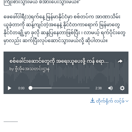
ကြိုးစားသွားမယ် ဖိအားပေးသွားမယ်။”
ဖေဖေါ်ဝါရီ(၁)ရက်နေ့ မြန်မာနိုင်ငံမှာ စစ်တပ်က အာဏာသိမ်း
ယူခဲ့တာကို ဆန့်ကျင်တဲ့အနေနဲ့ နိုင်ငံတကာရောက် မြန်မာတွေ
နိုင်ငံတချို့မှာ ခုလို ဆန္ဒပြနေတာဖြစ်ပြီး ၊ လာမယ့် ရက်ပိုင်းတွေ
မှာလည်း ဆက်ပြီးလုပ်ဆောင်သွားမယ်လို့ ဆိုပါတယ်။
စစ်ခေါင်းဆောင်တွေကို အရေးယူပေးဖို့ ကန် ရောက်မြန်မာတွေ ကန် အစိုးရကို တိုက်တွန်း
by
ဗွီအိုအေသတင်းဌာန
No media source currently available
0:00
2:38
တိုက်ရိုက် လင့်ခ်
............