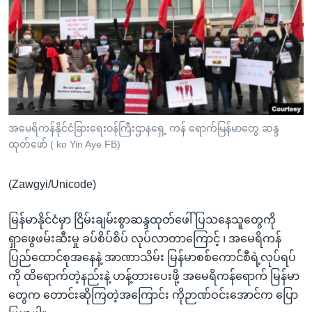
အ
သုတပဒေသာ အင်္ဂလိပ်စာ
ညွန်း
Learning English
စာမျက်နှာ
သို့
ဗွီအိုအေ လူမှုကွန်ယက်များ
ကျော်
ကြည့်
ရန်
ဘာသာစကားများ
အမေရိကန်နိုင်ငံခြားရေးဝန်ကြီးဌာနရှေ့ ကန် ရောက်မြန်မာတွေ ဆန္ဒ
ရှာဖွေ
ထုတ်ဖော် ( ko Yin Aye FB)
ရန်
နေရာ
(Zawgyi/Unicode)
သို့
ကျော်
မြန်မာနိုင်ငံမှာ ငြိမ်းချမ်းစွာဆန္ဒထုတ်ဖေါ် ပြသနေသူတွေကို
ရန်
ရှာဖွေဖမ်းဆီးမှု ခပ်စိပ်စိပ် လုပ်လာတာကြောင့် ၊ အမေရိကန်
ပြည်ထောင်စုအနေနဲ့ အာဏာသိမ်း မြန်မာစစ်ကောင်စီရဲ့လုပ်ရပ်
ကို ထိရောက်တဲ့နည်းနဲ့ ဟန့်တားပေးဖို့ အမေရိကန်ရောက် မြန်မာ
တွေက တောင်းဆိုကြတဲ့အကြောင်း ကိုဉာဏ်ဝင်းအောင်က ပြော