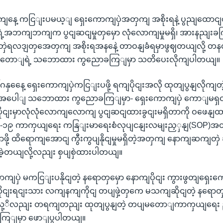
ကျနေ့ ကငြျးပမယ့ျ ရှေးကောကျပှဲအတှကျ အစိုးရနဲ့ ပွညျထောငျစ
 ရဲ့အဘကျဘကျက ပွငျဆငျမှုတှမှော လုံလောကျမှုမရှိ၊ အားနညျးခ
တှဲရလဒျတှအေတှကျ အစိုးရအနနေဲ့ တာဝနျခံရမှာဖွဈတယျလို့ တန
ျမတောျရဲ့ သဘောထား ကွညောခကြျမှာ သတိပေးလိုကျပါတယျ။
နှနေေ့ ရှေးကောကျပှဲကငြျးပဖို့ ရကျပိုငျးအလို ထုတျပွနျလိုက
ှဲအပေါျ သဘောထား ကွညောခကြျမှာ- ရှေးကောကျပှဲ ကောျမရှငျရ
ိုငျးမှာလုံလုံလောကျလောကျ ပွငျဆငျထားခွငျးမရှိတာကို ဝဖေန
၁၉ ကာကှယျရေး ကနြျးမာရေးစံလုပျငနျးလမျးညှှနျ(SOP)အတိုငျ
ဖို့ ထိရောကျအောငျ ကွီးကွပျနိုငျမှုမရှိတဲ့အတှကျ နောကျဆကျတှဲ ဆ
ခဲ့တယျလို့လညျး စှပျစှဲထားပါတယျ။
ာကျပှဲ မကငြျးပနိုငျတဲ့ နရောတှမှော နောကျပိုငျး ကွားဖွတျရှေး
 တိုငျးရငျးသား လကျနကျကိုငျ တပျဖှဲ့တှကေ မသကျဆိုငျတဲ့ နရေ
ယျလု့ိလညျး တရကျတညျး ထုတျပွနျတဲ့ တပျမတောျကာကှယျရေး ဦးစီး
ခကြျမှာ ဖောျပွပါတယျ။