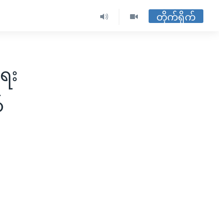
တိုက်ရိုက်
ေး
်