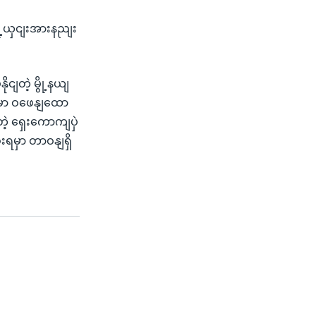
ို့ယှငျးအားနညျး
ျတဲ့ မွို့နယျ
ျမှာ ဝဖေနျထော
့ ရှေးကောကျပှဲ
ရမှာ တာဝနျရှိ