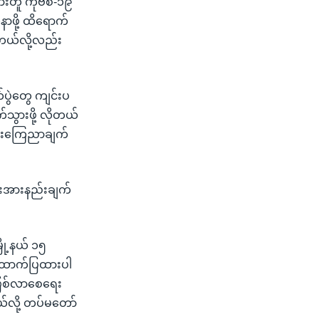
းတူ ကိုဗစ်-၁၉
နာဖို့ ထိရောက်
ဲ့တယ်လို့လည်း
်ပွဲတွေ ကျင်းပ
သွားဖို့ လိုတယ်
ြားကြေညာချက်
ွင်းအားနည်းချက်
ြို့နယ် ၁၅
ဖန်ထောက်ပြထားပါ
ဲဖြစ်လာစေရေး
်လို့ တပ်မတော်