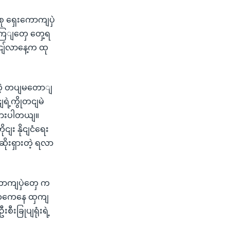
ု ရှေးကောကျပှဲ
ကြျတှေ တှေ့ရ
ငျ်လာနေ့က ထု
ျတဲ့ တပျမတောျ
ဲ့ကွိုတငျမဲ
ျထားပါတယျ။
း နိုငျငံရေး
ိုးရှားတဲ့ ရလာ
ကောကျပှဲတှေ က
ာတှကေနေ ထှကျ
ခြုပျရုံးရဲ့