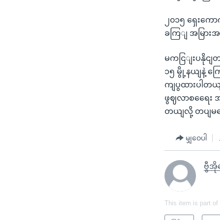
၂၀၁၅ ရှေးကောကျ
ခကြျ အမြားအပွ
မကငြျးပနိုငျတာ
၁၅ မွို့နယျနဲ့
ကျပွထားပါတယျ။
ဖွဈလာစရေေး အလ
တယျလို့ တပျမ
မျှဝေပါ
ဗွီအိ
This item is part of