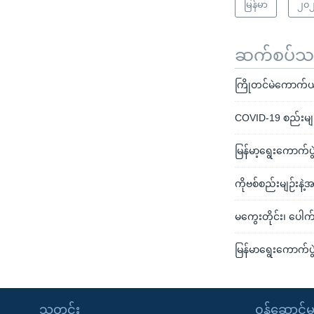
မြန်မာ
၂၀၂
ဆက်စပ်သတင
ကြိုတင်မဲကောက်ယူမှ
COVID-19 စည်းမျဉ်
မြန်မာ့ရွေးကောက
ကိုဗစ်စည်းမျဉ်းနဲ့
မကွေးတိုင်း၊ ပေါက်မြ
မြန်မာရွေးကောက်ပွဲ
သတင်း
၀န်ဆောင်မှ