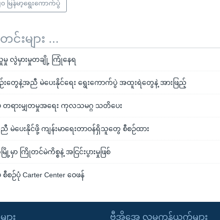
၀ မြန်မာ့ရွေးကောက်ပွဲ
်းများ ...
ု လွဲမှားမှုတချို့ ကြုံနေရ
းတွေနဲ့အညီ မဲပေးနိုင်ရေး ရွေးကောက်ပွဲ အထူးရဲတွေနဲ့ အားဖြည့်
်ပွဲ တရားမျှတမှုအရေး ကုလသမဂ္ဂ သတိပေး
အညီ မဲပေးနိုင်ဖို့ ကျန်းမာရေးတာဝန်ရှိသူတွေ စီစဉ်ထား
ို့မှာ ကြိုတင်မဲကိစ္စနဲ့ အငြင်းပွားမှုဖြစ်
 စီစဉ်ပုံ Carter Center ဝေဖန်
ုများ
ဗွီအိုအေ လူမှုကွန်ယက်များ