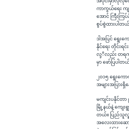
အပိုင်းမှာလုံလ
ကာကွယ်ရေး ကျန်း
အောင် ကြီးကြပ်န
စွပ်စွဲထားပါတယ
ဒါအပြင် ရွေးကော
နိုင်ရေး တိုင်း
လု့ိလည်း တရက်တ
မှာ ဖော်ပြပါတယ
၂၀၁၅ ရွေးကောက်ပ
အများအပြားရှိန
မကျင်းပနိုင်တာ ၉
မြို့နယ်နဲ့ ကျေ
တယ်။ ပြည်သူလူထ
အလေးထားဆောင်ရွ