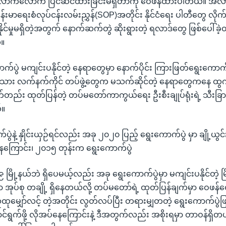
ုံလောက်လောက် ပြင်ဆင်ထားခြင်းမရှိတာကို ဝေဖန်ထားပါတယ်။ အလာ
မာရေးစံလုပ်ငန်းလမ်းညွှန်(SOP)အတိုင်း နိုင်ငံရေး ပါတီတွေ လိုက်
ိုင်မှုမရှိတဲ့အတွက် နောက်ဆက်တွဲ ဆိုးရွားတဲ့ ရလာဒ်တွေ ဖြစ်ပေါ်ခ
်။
က်ပွဲ မကျင်းပနိုင်တဲ့ နေရာတွေမှာ နောက်ပိုင်း ကြားဖြတ်ရွေးကောက
ရင်းသား လက်နက်ကိုင် တပ်ဖွဲ့တွေက မသက်ဆိုင်တဲ့ နေရာတွေကနေ ထွက်
ည်း ထုတ်ပြန်တဲ့ တပ်မတော်ကာကွယ်ရေး ဦးစီးချုပ်ရုံးရဲ့ သီးခ
်။
ွဲနဲ့ နှိုင်းယှဉ်ရင်လည်း အခု ၂၀၂၀ ပြည့် ရွေးကောက်ပွဲ မှာ ချို့ယ
ေကြောင်း၊ ၂၀၁၅ တုန်းက ရွေးကောက်ပွဲ
 မြို့နယ်ဘဲ ရှိပေမယ့်လည်း အခု ရွေးကောက်ပွဲမှာ မကျင်းပနိုင်တဲ့ မ
းရွာ အုပ်စု တချို့ ရှိနေတယ်လို့ တပ်မတော်ရဲ့ ထုတ်ပြန်ချက်မှာ ဝေ
ုမျှော်လင့် တဲ့အတိုင်း လွတ်လပ်ပြီး တရားမျှတတဲ့ ရွေးကောက်ပွ
က်ဖို့ လိုအပ်နေကြောင်းနဲ့ ဒီအတွက်လည်း အစိုးရမှာ တာဝန်ရှိတယ