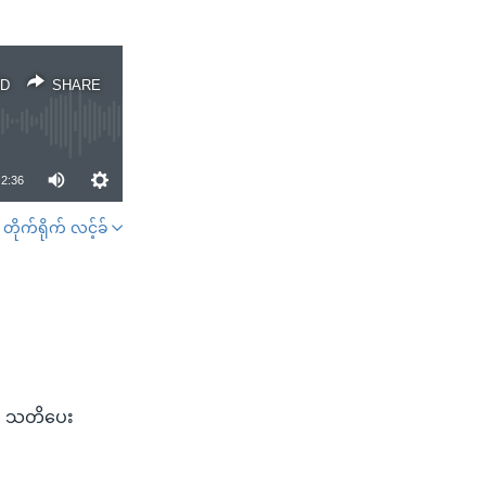
D
SHARE
2:36
တိုက်ရိုက် လင့်ခ်
SHARE
ျ သတိပေး