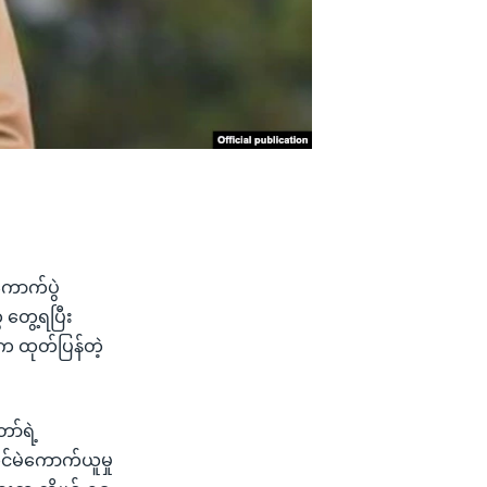
ကောက်ပွဲ
တွေ့ရပြီး
က ထုတ်ပြန်တဲ့
ော်ရဲ့
င်မဲကောက်ယူမှု