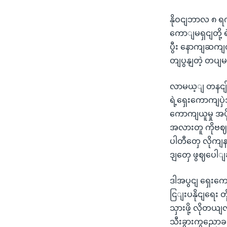
နိုဝငျဘာလ ၈ ရ
ကောျမရှငျတို့
ပွီး နောကျဆကျ
တျပွနျတဲ့ တပ
လာမယ့ျ တနငျ်ဂ
ရဲ့ရှေးကောကျပ
ကောကျယူမှု အပ
အလားတူ ကိုဗဈ-
ပါတီတှေ လိုကျနာ
ဒျတှေ ဖွဈပေါျ
ဒါအပွငျ ရှေးကေ
ငြျးပနိုငျရေး
သှားဖို့ လိုတ
သီးခွားကွညော