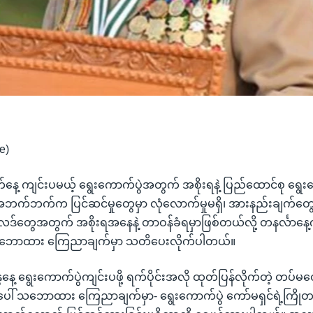
e)
နေ့ ကျင်းပမယ့် ရွေးကောက်ပွဲအတွက် အစိုးရနဲ့ ပြည်ထောင်စု ရွေး
ဲ့အဘက်ဘက်က ပြင်ဆင်မှုတွေမှာ လုံလောက်မှုမရှိ၊ အားနည်းချက်တွေ 
်တွေအတွက် အစိုးရအနေနဲ့ တာဝန်ခံရမှာဖြစ်တယ်လို့ တနင်္လာနေ့
သဘောထား ကြေညာချက်မှာ သတိပေးလိုက်ပါတယ်။
နေ့ ရွေးကောက်ပွဲကျင်းပဖို့ ရက်ပိုင်းအလို ထုတ်ပြန်လိုက်တဲ့ တပ်မတ
ေါ် သဘောထား ကြေညာချက်မှာ- ရွေးကောက်ပွဲ ကော်မရှင်ရဲ့ကြိုတ