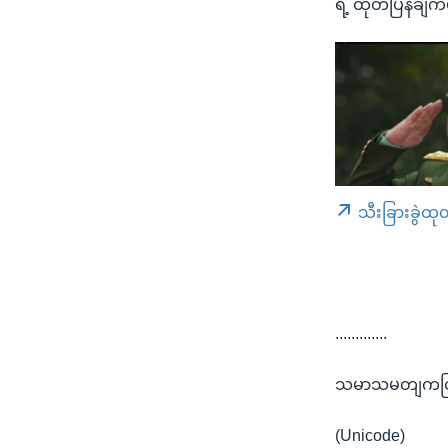
ရဲ့ ထုတ်ပြန်ချ
သီးခြားခွဲထု
.............
သမာသမတျကတြဲ့ 
(Unicode)