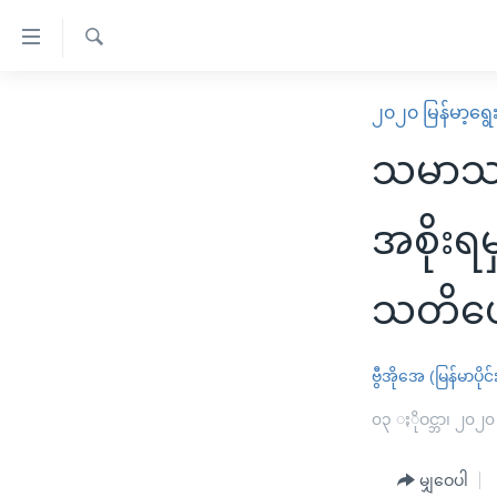
သုံး
ရ
ရှာဖွေ
လွယ်ကူ
မူလစာမျက်နှာ
၂၀၂၀ မြန်မာ့ရွေ
ရ
စေ
မြန်မာ
လာ
သမာသမတ
သည့်
ဒ်
ကမ္ဘာ့သတင်းများ
Link
ဗွီဒီယို
နိုင်ငံတကာ
အစိုးရ
များ
သတင်းလွတ်လပ်ခွင့်
အမေရိကန်
ပင်မ
သတိပ
ရပ်ဝန်းတခု လမ်းတခု အလွန်
တရုတ်
အကြောင်းအရာ
အင်္ဂလိပ်စာလေ့လာမယ်
အစ္စရေး-ပါလက်စတိုင်း
သို့
ဗွီအိုအေ (မြန်မာပိုင်
အပတ်စဉ်ကဏ္ဍများ
အမေရိကန်သုံးအီဒီယံ
ကျော်
ကြည့်
ရေဒီယိုနှင့်ရုပ်သံ အချက်အလက်များ
၀၃ ႏိုဝင္ဘာ၊ ၂၀၂၀
မကြေးမုံရဲ့ အင်္ဂလိပ်စာ
ရေဒီယို
ရန်
ရေဒီယို/တီဗွီအစီအစဉ်
ရုပ်ရှင်ထဲက အင်္ဂလိပ်စာ
တီဗွီ
ပင်မ
မျှဝေပါ