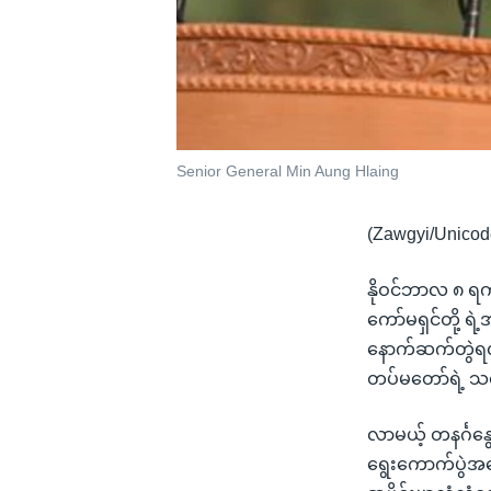
Senior General Min Aung Hlaing
(Zawgyi/Unicod
နိုဝင်ဘာလ ၈ ရက်
ကော်မရှင်တို့ ရ
နောက်ဆက်တွဲရလဒ
တပ်မတော်ရဲ့ 
လာမယ့် တနင်္ဂနွေ
ရွေးကောက်ပွဲအပ