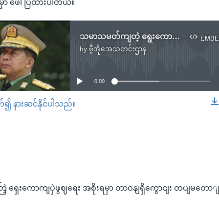
က်မှာ ဖေါ်ပြထားပါတယ်။
သမာသမတ်ကျတဲ့ ရွေးကောက်ပွဲဖြစ်ရေး အစိုးရမှာ တာဝန်ရှိကြောင်း တပ်မတော် သတိပေး
EMBE
by
ဗွီအိုအေသတင်းဌာန
No media source currently available
0:00
တ်၍ နားဆင်နိုင်ပါသည်။
EMBED
ရှေးကောကျပှဲဖွဈရေး အစိုးရမှာ တာဝနျရှိကွောငျး တပျမတော