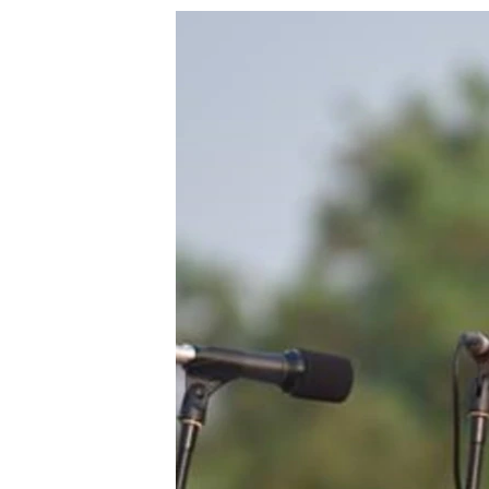
သုတပဒေသာ အင်္ဂလိပ်စာ
အ
ညွန်း
စာမျက်နှာ
သို့
ကျော်
ကြည့်
ရန်
ရှာဖွေ
ရန်
နေရာ
သို့
ကျော်
ရန်