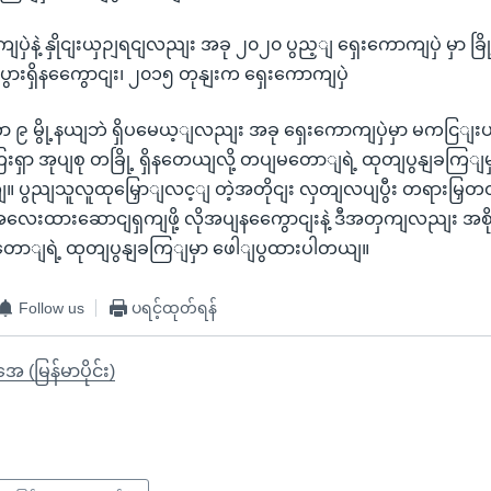
ပှဲနဲ့ နှိုငျးယှဉျရငျလညျး အခု ၂၀၂၀ ပွည့ျ ရှေးကောကျပှဲ မှာ ခြ
ားရှိနကွေောငျး၊ ၂၀၁၅ တုနျးက ရှေးကောကျပှဲ
 ၉ မွို့နယျဘဲ ရှိပမေယ့ျလညျး အခု ရှေးကောကျပှဲမှာ မကငြျးပနိုင
 ကြေးရှာ အုပျစု တခြို့ ရှိနတေယျလို့ တပျမတောျရဲ့ ထုတျပွနျခကြ
 ပွညျသူလူထုမြှောျလင့ျ တဲ့အတိုငျး လှတျလပျပွီး တရားမြှတတဲ
ေးထားဆောငျရှကျဖို့ လိုအပျနကွေောငျးနဲ့ ဒီအတှကျလညျး အစိုး
တောျရဲ့ ထုတျပွနျခကြျမှာ ဖေါျပွထားပါတယျ။
Follow us
ပရင့်ထုတ်ရန်
ုအေ (မြန်မာပိုင်း)