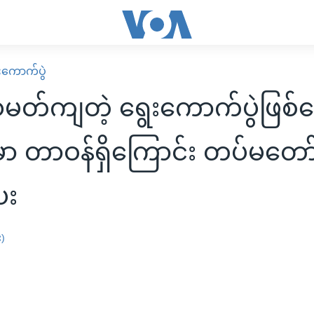
းကောက်ပွဲ
်ကျတဲ့ ရွေးကောက်ပွဲဖြစ်ရ
မှာ တာဝန်ရှိကြောင်း တပ်မတော
ေး
း)