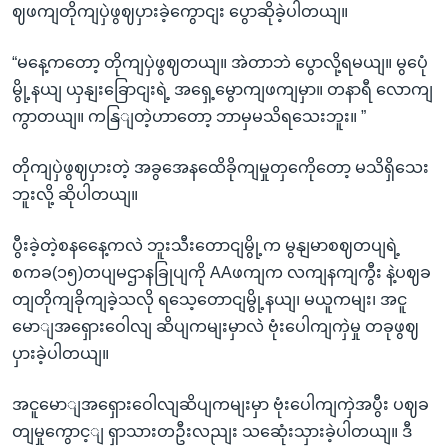
ဈဖကျတိုကျပှဲဖွဈပှားခဲ့ကွောငျး ပွောဆိုခဲ့ပါတယျ။
“မနေ့ကတော့ တိုကျပှဲဖွဈတယျ။ အဲတာဘဲ ပွောလို့ရမယျ။ မွပေုံ
မွို့နယျ ယှနျးခြောငျးရဲ့ အရှေ့မွောကျဖကျမှာ။ တနာရီ လောကျ
ကွာတယျ။ ကနြျတဲ့ဟာတော့ ဘာမှမသိရသေးဘူး။ ”
တိုကျပှဲဖွဈပှားတဲ့ အခွအေနထေိခိုကျမှုတှကေိုတော့ မသိရှိသေး
ဘူးလို့ ဆိုပါတယျ။
ပွီးခဲ့တဲ့စနနေေ့ကလဲ ဘူးသီးတောငျမွို့က မွနျမာစဈတပျရဲ့
စကခ(၁၅)တပျမဌာနခြုပျကို AAဖကျက လကျနကျကွီး နဲ့ပဈခ
တျတိုကျခိုကျခဲ့သလို ရသေ့တောငျမွို့နယျ၊ မယူကမျး၊ အငူ
မောျအရှေားဝေါလျ ဆိပျကမျးမှာလဲ ဗုံးပေါကျကှဲမှု တခုဖွဈ
ပှားခဲ့ပါတယျ။
အငူမောျအရှေားဝေါလျဆိပျကမျးမှာ ဗုံးပေါကျကှဲအပွီး ပဈခ
တျမှုကွောင့ျ ရှာသားတဦးလညျး သဆေုံးသှားခဲ့ပါတယျ။ ဒီ