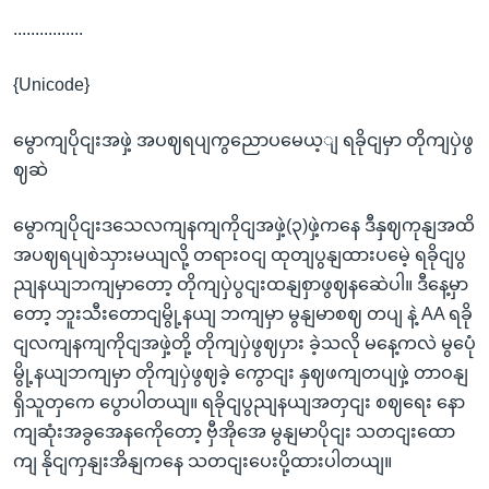
................
{Unicode}
မွောကျပိုငျးအဖှဲ့ အပဈရပျကွညောပမေယ့ျ ရခိုငျမှာ တိုကျပှဲဖွ
ဈဆဲ
မွောကျပိုငျးဒသေလကျနကျကိုငျအဖှဲ့(၃)ဖှဲ့ကနေ ဒီနှဈကုနျအထိ
အပဈရပျစဲသှားမယျလို့ တရားဝငျ ထုတျပွနျထားပမေဲ့ ရခိုငျပွ
ညျနယျဘကျမှာတော့ တိုကျပှဲပွငျးထနျစှာဖွဈနဆေဲပါ။ ဒီနေ့မှာ
တော့ ဘူးသီးတောငျမွို့နယျ ဘကျမှာ မွနျမာစဈ တပျ နဲ့ AA ရခို
ငျလကျနကျကိုငျအဖှဲ့တို့ တိုကျပှဲဖွဈပှား ခဲ့သလို မနေ့ကလဲ မွပေုံ
မွို့နယျဘကျမှာ တိုကျပှဲဖွဈခဲ့ ကွောငျး နှဈဖကျတပျဖှဲ့ တာဝနျ
ရှိသူတှကေ ပွောပါတယျ။ ရခိုငျပွညျနယျအတှငျး စဈရေး နော
ကျဆုံးအခွအေနကေိုတော့ ဗှီအိုအေ မွနျမာပိုငျး သတငျးထော
ကျ နိုငျကှနျးအိနျကနေ သတငျးပေးပို့ထားပါတယျ။