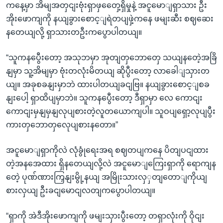
ကနေ့မှာ အိမျအတှငျးဗုံးရှာဖှတှေေ့ရှိမှုနဲ့ အငူမောျရှာသား ဦး
အိုးဖောကျကို နယျခွားစောင့ျရဲတပျဖှဲ့ကနေ ဖမျးဆီး စဈဆေး
နတေယျလို့ ရှာသားတဦးကပွောပါတယျ။
“သူကနပွေီးတော့ အသုဘမှာ အုတျတှဘောတှေ သယျနတေဲ့အခြိ
နျမှာ သူ့အိမျမှာ ဗုံးတလုံးမိတယျ ဆိုပွီးတော့ လာခေါျသှားတ
ယျ။ အခုစခနျးမှာဘဲ ထားပါတယျခငျဗြ။ နယျခွားစောင့ျစခ
နျးပေါ့ ရှာထိပျမှာဘဲ။ သူကနပွေီးတော့ ဒီရှာမှာ လေ ကောငျး
ကောငျးမှနျမှနျလုပျစားတဲ့လူတယောကျပါ။ သူဝပျရှော့လုပျပွီး
ကားတှဘောတှလေုပျစားနတော။”
အငူမောျရှာကိုလဲ လုံခွုံရေးအရ စဈတပျကနေ ပိတျပငျထား
တဲ့အနအေထား ရှိနတေယျလို့လဲ အငူမောျကြေးရှာကို ရောကျန
တေဲ့ ပုဏ်ဏားကြှနျးမွို့နယျ အမြိုးသားလှှတျတောျကိုယျ
စားလှယျ ဦးခငျမောငျလတျကပွောပါတယျ။
“ရှာကို အဲဒီအိုးဖောကျကို ဖမျးသှားပွီးတော့ တရှာလုံးကို ဝိုငျး