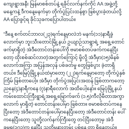
ကျေးရွာအနီး မြန်မာစစ်တပ်နဲ့ ရခိုင်လက်နက်ကိုင် AA အဖွဲ့တို့
မနေ့ကနဲ့ ဒီကနေ့မနက်မှာ တိုက်ပွဲပြင်းထန်စွာ ဖြစ်ပွားခဲ့တယ်လို့
AA ပြောခွင့်ရ ခိုင်သုခကပြောပါတယ်။
“ဒီနေ့ စက်တင်ဘာလ(၂၃)ရက်နေ့မှာလဲဘဲ မနက်(၁၁)နာရီခွဲ
လောက်မှာ ဘူးသီးတောင်မြို့နယ် ဥယျာဉ်သာရွာရဲ့ အရှေ့တောင်
ဖက်မှာရှိတဲ့ အဲဒီတောင်တန်းပေါ်ကို ဗမာစစ်တပ်ဖက်ကနေပြီး
တော့ ထိုးစစ်ဆင်လာတဲ့အတွက်ကြောင့် မို့လို့ အဲဒီမှာ(၁၅)မိနစ်
လောက်အကြာ အပြန်အလှန် ပစ်ခတ်မှု တွေဖြစ်ပွား ခဲ့တာရှိ
တယ်။ ဒီမြေပုံမြို့နယ်ထဲမှာတော့ (၂၂)ရက်နေ့မှာတော့ တိုက်ပွဲနှစ်
ကြိမ် ဖြစ်တာပေါ့။ အဲဒီမှာ တိုက်ပွဲအပြင်းအထန် ဖြစ်တာကတော့
ညနေ(၄)နာရီကနေ (၇)နာရီလောက် အထိပေါ့နော်။ မြေပုံမြို့နယ်
ကမ်းထောင်းကြီးရွာရဲ့အရှေ့မြောက်ဖက် (၁.၅)ကီလိုမီတာအကွာ
လောက် မှာရှိတဲ့ တောင်တန်းပေါ်မှာ ဖြစ်တာ။ ဗမာစစ်တပ်ကနေ
ပြီးတော့ အဲဒီတောင်တန်းပေါ်မှာနေပြီးတော့ အဲဒီတောင်တန်း ပေါ်
ကနေပြီးတော့ သူတို့လက်နက်ကြီးတွေ တင်ပြီးတော့မှ အဲဒီ
ခမရ(၃၇၃)က နေပြီး သူတို့မနားတမ်း ပစ်နေ တာ ရှိနေတယ်။