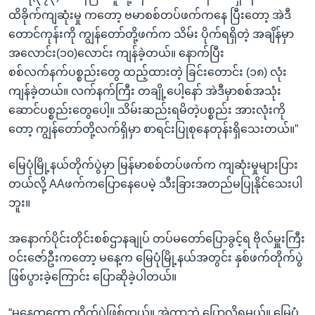
ထိခိုက်ကျဆုံးမှု ကတော့ ဗမာစစ်တပ်ဖက်ကနေ ပြီးတော့ အဲဒီ
တောင်ကုန်းကို ကျွန်တော်တို့ဖက်က သိမ်း ပိုက်ရရှိတဲ့ အချိန်မှာ
အလောင်း(၁၀)လောင်း ကျန်ခဲ့တယ်။ နောက်ပြီး
စစ်လက်နက်ပစ္စည်းတွေ ထည့်ထားတဲ့ ခြင်းတောင်း (၁၈) လုံး
ကျန်ခဲ့တယ်။ လက်နက်ကြီး တချို့ပေါ့နော် အဲဒီမှာစစ်အသုံး
ဆောင်ပစ္စည်းတွေပေါ့။ သိမ်းဆည်းရမိတဲ့ပစ္စည်း အားလုံးကို
တော့ ကျွန်တော်တို့လက်ရှိမှာ စာရင်းပြုစုနေတုန်းရှိသေးတယ်။”
မြေပုံမြို့နယ်တိုက်ပွဲမှာ မြန်မာစစ်တပ်ဖက်က ကျဆုံးမှုများပြား
တယ်လို့ AAဖက်ကပြောနေပေမဲ့ သီးခြားအတည်မပြုနိုင်သေးပါ
ဘူး။
အနောက်ပိုင်းတိုင်းစစ်ဌာနချုပ် တပ်မတော်ပြောခွင့်ရ ဗိုလ်မှူးကြီး
ဝင်းဇော်ဦးကတော့ မနေ့က မြေပုံမြို့နယ်အတွင်း နှစ်ဖက်တိုက်ပွဲ
ဖြစ်ပွားခဲ့ကြောင်း ပြောဆိုခဲ့ပါတယ်။
“မနေ့ကတော့ တိုက်ပွဲဖြစ်တယ်။ အဲတာဘဲ ပြောလို့ရမယ်။ မြေပုံ