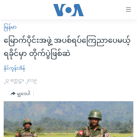
သုံး
ရ
လွယ်ကူ
မြန်မာ
မူလစာမျက်နှာ
စေ
မြောက်ပိုင်းအဖွဲ့ အပစ်ရပ်ကြေညာပေမယ့်
မြန်မာ
သည့်
ရခိုင်မှာ တိုက်ပွဲဖြစ်ဆဲ
ကမ္ဘာ့သတင်းများ
Link
ဗွီဒီယို
နိုင်ငံတကာ
နိုင်ကွန်းအိန်
များ
သတင်းလွတ်လပ်ခွင့်
အမေရိကန်
၂၃ စက္တင္ဘာ၊ ၂၀၁၉
ပင်မ
ရပ်ဝန်းတခု လမ်းတခု အလွန်
တရုတ်
အကြောင်းအရာ
မျှဝေပါ
သို့
အင်္ဂလိပ်စာလေ့လာမယ်
အစ္စရေး-ပါလက်စတိုင်း
ကျော်
အပတ်စဉ်ကဏ္ဍများ
အမေရိကန်သုံးအီဒီယံ
ကြည့်
ရေဒီယိုနှင့်ရုပ်သံ အချက်အလက်များ
မကြေးမုံရဲ့ အင်္ဂလိပ်စာ
ရေဒီယို
ရန်
ပင်မ
ရေဒီယို/တီဗွီအစီအစဉ်
ရုပ်ရှင်ထဲက အင်္ဂလိပ်စာ
တီဗွီ