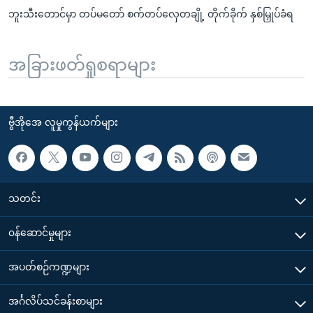
ဘူးသီးတောင်မှာ တပ်မတော် စက်တပ်လှေတချို့ တိုက်ခိုက် နှစ်မြှုပ်ခံရ
အခြားဖတ်ရှုစရာများ
ဗွီအိုအေ လူမှုကွန်ယက်များ
သတင်း
၀န်ဆောင်မှုများ
အပတ်စဉ်ကဏ္ဍများ
အင်္ဂလိပ်သင်ခန်းစာများ