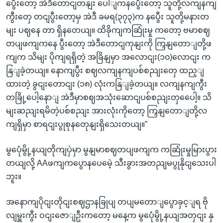
ပွေီးတော့ အဲဒီတောငျတနျး ပေါျကနပွေီးတော့ သူတို့လကျနကျ
ကွီးတှေ တငျပွီးတော့မှ အဲဒီ ခမရ(၃၇၃)က နပွေီး သူတို့မနားတ
မျး ပဈနေ တာ ရှိနတေယျ။ ထိခိုကျကဆြုံးမှု ကတော့ ဗမာစဈ
တပျဖကျကနေ ပွီးတော့ အဲဒီတောငျကုနျးကို ကြှနျတောျတို့ဖ
ကျက သိမျး ပိုကျရရှိတဲ့ အခြိနျမှာ အလောငျး(၁၀)လောငျး က
နြျခဲ့တယျ။ နောကျပွီး စဈလကျနကျပစ်စညျးတှေ ထည့ျ
ထားတဲ့ ခွငျးတောငျး (၁၈) လုံးကနြျခဲ့တယျ။ လကျနကျကွီး
တခြို့ပေါ့နောျ အဲဒီမှာစဈအသုံးဆောငျပစ်စညျးတှပေေါ့။ သိ
မျးဆညျးရမိတဲ့ပစ်စညျး အားလုံးကိုတော့ ကြှနျတောျတို့လ
ကျရှိမှာ စာရငျးပွုစုနတေုနျးရှိသေးတယျ။”
မွပေုံမွို့နယျတိုကျပှဲမှာ မွနျမာစဈတပျဖကျက ကဆြုံးမှုမြားပွား
တယျလို့ AAဖကျကပွောနပေမေဲ့ သီးခွားအတညျမပွုနိုငျသေးပါ
ဘူး။
အနောကျပိုငျးတိုငျးစဈဌာနခြုပျ တပျမတောျပွောခှင့ျရ ဗို
လျမှူးကွီး ဝငျးဇောျဦးကတော့ မနေ့က မွပေုံမွို့နယျအတှငျး နှ