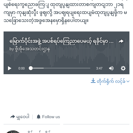
ပျစဲရေးကွညောခကြျ ထုတျပွနျထားတာစကျတငျဘာ ၂၁ရ
ကျမှာ ကုနျဆုံးပွီး ဖွဈလို့ အပဈရပျရေးထပျမံထုတျပွနျဖို့က မ
သခြောသေးတဲ့အခွအေနမှောရှိနပေါတယျ။
မြောက်ပိုင်းအဖွဲ့ အပစ်ရပ်ကြေညာပေမယ့် ရခိုင်မှာ တိုက်ပွဲဖြစ်ဆဲ
by
ဗွီအိုအေသတင်းဌာန
No media source currently available
0:00
3:47
တိုက်ရိုက် လင့်ခ်
မျှဝေပါ
Follow us