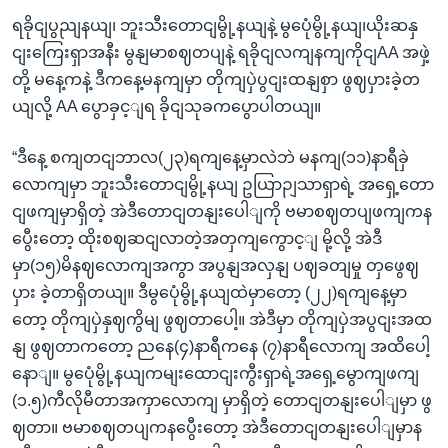
ရခိုငျပွညျနယျ၊ ဘူးသီးတောငျမွို့နယျနဲ့ မွပေုံမွို့နယျ၊ယိုးဆနှ
ငျးကြေးရှာအနီး မွနျမာစဈတပျနဲ့ ရခိုငျလကျနကျကိုငျAA အဖှဲ့
တို့ မနေ့ကနဲ့ ဒီကနေ့မနကျမှာ တိုကျပှဲပွငျးထနျစှာ ဖွဈပှားခဲ့တ
ယျလို့ AA ပွောခှင့ျရ ခိုငျသုခကပွောပါတယျ။
“ဒီနေ့ စကျတငျဘာလ(၂၃)ရကျနေ့မှာလဲဘဲ မနကျ(၁၁)နာရီခှဲ
လောကျမှာ ဘူးသီးတောငျမွို့နယျ ဥယြာဉျသာရှာရဲ့ အရှေ့တော
ငျဖကျမှာရှိတဲ့ အဲဒီတောငျတနျးပေါျကို ဗမာစဈတပျဖကျကန
ပွေီးတော့ ထိုးစဈဆငျလာတဲ့အတှကျကွောင့ျ မို့လို့ အဲဒီ
မှာ(၁၅)မိနဈလောကျအကွာ အပွနျအလှနျ ပဈခတျမှု တှဖွေဈ
ပှား ခဲ့တာရှိတယျ။ ဒီမွပေုံမွို့နယျထဲမှာတော့ (၂၂)ရကျနေ့မှာ
တော့ တိုကျပှဲနှဈကွိမျ ဖွဈတာပေါ့။ အဲဒီမှာ တိုကျပှဲအပွငျးအထ
နျ ဖွဈတာကတော့ ညနေ(၄)နာရီကနေ (၇)နာရီလောကျ အထိပေါ့
နောျ။ မွပေုံမွို့နယျကမျးထောငျးကွီးရှာရဲ့အရှေ့မွောကျဖကျ
(၁.၅)ကီလိုမီတာအကှာလောကျ မှာရှိတဲ့ တောငျတနျးပေါျမှာ ဖွ
ဈတာ။ ဗမာစဈတပျကနပွေီးတော့ အဲဒီတောငျတနျးပေါျမှာန