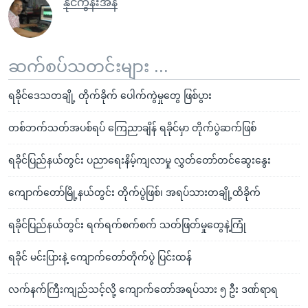
နိုင်ကွန်းအိန်
ဆက်စပ်သတင်းများ ...
ရခိုင်ဒေသတချို့ တိုက်ခိုက် ပေါက်ကွဲမှုတွေ ဖြစ်ပွား
တစ်ဘက်သတ်အပစ်ရပ် ကြေညာချိန် ရခိုင်မှာ တိုက်ပွဲဆက်ဖြစ်
ရခိုင်ပြည်နယ်တွင်း ပညာရေးနိမ့်ကျလာမှု လွှတ်တော်တင်ဆွေးနွေး
ကျောက်တော်မြို့နယ်တွင်း တိုက်ပွဲဖြစ်၊ အရပ်သားတချို့ထိခိုက်
ရခိုင်ပြည်နယ်တွင်း ရက်ရက်စက်စက် သတ်ဖြတ်မှုတွေနဲ့ကြုံ
ရခိုင် မင်းပြားနဲ့ ကျောက်တော်တိုက်ပွဲ ပြင်းထန်
လက်နက်ကြီးကျည်သင့်လို့ ကျောက်တော်အရပ်သား ၅ ဦး ဒဏ်ရာရ