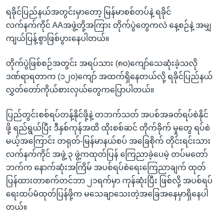
ရခိုင်ပြည်နယ်အတွင်းမှာတော့ မြန်မာစစ်တပ်နဲ့ ရခိုင်
လက်နက်ကိုင် AAအဖွဲ့တို့အကြား တိုက်ပွဲတွေကလဲ နေ့စဉ်နဲ့ အမျှ
ကျယ်ပြန့်စွာဖြစ်ပွားနေပါတယ်။
တိုက်ပွဲဖြစ်စဉ်အတွင်း အရပ်သား (၈၀)ကျော်သေဆုံးခဲ့သလို
ဒဏ်ရာရတာက (၁၂၀)ကျော် အထက်ရှိနေတယ်လို့ ရခိုင်ပြည်နယ်
လွှတ်တော်ကိုယ်စားလှယ်တွေကပြောပါတယ်။
ပြည်တွင်းစစ်ရပ်တန့်နိုင်ဖို့နဲ့ တဘက်သတ် အပစ်အခတ်ရပ်စဲနိုင်
ဖို့ ရည်ရွယ်ပြီး ဒီနှစ်ကုန်အထိ ထိုးစစ်ဆင် တိုက်ခိုက် မှုတွေ ရပ်စဲ
မယ့်အကြောင်း တရုတ်-မြန်မာနယ်စပ် အခြေစိုက် တိုင်းရင်းသား
လက်နက်ကိုင် အဖွဲ့ ၃ ဖွဲ့ကထုတ်ပြန် ကြေညာခဲ့ပေမဲ့ တပ်မတော်
ဘက်က နောက်ဆုံးအကြိမ် အပစ်ရပ်စဲရေးကြေညာချက် ထုတ်
ပြန်ထားတာစက်တင်ဘာ ၂၁ရက်မှာ ကုန်ဆုံးပြီး ဖြစ်လို့ အပစ်ရပ်
ရေးထပ်မံထုတ်ပြန်ဖို့က မသေချာသေးတဲ့အခြေအနေမှာရှိနေပါ
တယ်။