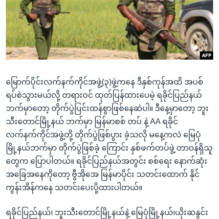
အ
သုတပဒေသာ အင်္ဂလိပ်စာ
ညွန်း
Learning English
စာမျက်နှာ
သို့
ဗွီအိုအေ လူမှုကွန်ယက်များ
ကျော်
ကြည့်
မြောက်ပိုင်းလက်နက်ကိုင်အဖွဲ့(၃)ဖွဲ့ကနေ ဒီနှစ်ကုန်အထိ အပစ်
ရန်
ဘာသာစကားများ
ရပ်စဲသွားမယ်လို့ တရားဝင် ထုတ်ပြန်ထားပေမဲ့ ရခိုင်ပြည်နယ်
ရှာဖွေ
ဘက်မှာတော့ တိုက်ပွဲပြင်းထန်စွာဖြစ်နေဆဲပါ။ ဒီနေ့မှာတော့ ဘူး
ရန်
သီးတောင်မြို့နယ် ဘက်မှာ မြန်မာစစ် တပ် နဲ့ AA ရခိုင်
နေရာ
လက်နက်ကိုင်အဖွဲ့တို့ တိုက်ပွဲဖြစ်ပွား ခဲ့သလို မနေ့ကလဲ မြေပုံ
သို့
မြို့နယ်ဘက်မှာ တိုက်ပွဲဖြစ်ခဲ့ ကြောင်း နှစ်ဖက်တပ်ဖွဲ့ တာဝန်ရှိသူ
ကျော်
တွေက ပြောပါတယ်။ ရခိုင်ပြည်နယ်အတွင်း စစ်ရေး နောက်ဆုံး
ရန်
အခြေအနေကိုတော့ ဗွီအိုအေ မြန်မာပိုင်း သတင်းထောက် နိုင်
ကွန်းအိန်ကနေ သတင်းပေးပို့ထားပါတယ်။
ရခိုင်ပြည်နယ်၊ ဘူးသီးတောင်မြို့နယ်နဲ့ မြေပုံမြို့နယ်၊ယိုးဆနွင်း