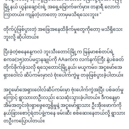
မြို့နယ် ယွန်းချောင်းရဲ့ အရှေ့မြောက်ဖက်မှာ။ တနာရီ လောက်
ကြာတယ်။ ကျန်တဲ့ဟာတော့ ဘာမှမသိရသေးဘူး။ ”
တိုက်ပွဲဖြစ်ပွားတဲ့ အခြေအနေထိခိုက်မှုတွေကိုတော့ မသိရှိသေး
ဘူးလို့ ဆိုပါတယ်။
ပြီးခဲ့တဲ့စနေနေ့ကလဲ ဘူးသီးတောင်မြို့က မြန်မာစစ်တပ်ရဲ့
စကခ(၁၅)တပ်မဌာနချုပ်ကို AAဖက်က လက်နက်ကြီး နဲ့ပစ်ခတ်
တိုက်ခိုက်ခဲ့သလို ရသေ့တောင်မြို့နယ်၊ မယူကမ်း၊ အငူမော်အေ
ရှားဝေါလ် ဆိပ်ကမ်းမှာလဲ ဗုံးပေါက်ကွဲမှု တခုဖြစ်ပွားခဲ့ပါတယ်။
အငူမော်အေရှားဝေါလ်ဆိပ်ကမ်းမှာ ဗုံးပေါက်ကွဲအပြီး ပစ်ခတ်မှု
ကြောင့် ရွာသားတဦးလည်း သေဆုံးသွားခဲ့ပါတယ်။ ဒီကနေ့မှာ
အိမ်အတွင်းဗုံးရှာဖွေတွေ့ရှိမှုနဲ့ အငူမော်ရွာသား ဦးအိုးဖောက်ကို
နယ်ခြားစောင့်ရဲတပ်ဖွဲ့ကနေ ဖမ်းဆီး စစ်ဆေးနေတယ်လို့ ရွာသား
တဦးကပြောပါတယ်။