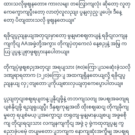
ထားသလိုဖွဈနတော။ ကားလမျး တလြှောကျလုံး ဆိုတော့ လူတှ
ကေကွောကျပွီးတော့ လာတဲ့လူလညျး ပွနျလှည့ျပေါ့။ ဒီနေ့
တော့ ပိတျထားသလို ဖွဈနတေယျ။”
ရခိုငျပွညျနယျအတှငျးမှာတော့ မွနျမာစဈတပျနဲ့ ရခိုငျလကျန
ကျကိုငျ AAအဖှဲ့တို့အကွား တိုကျပှဲတှကေလဲ နေ့စဉျနဲ့ အမြှ က
ယြျပွန့ျစှာဖွဈပှားနပေါတယျ။
တိုကျပှဲဖွဈစဉျအတှငျး အရပျသား (၈၀)ကြောျသဆေုံးခဲ့သလို
ဒဏျရာရတာက (၁၂၀)ကြောျ အထကျရှိနတေယျလို့ ရခိုငျပွ
ညျနယျ လှှတျတောျကိုယျစားလှယျတှကေပွောပါတယျ။
ပွညျတှငျးစဈရပျတန့ျနိုငျဖို့နဲ့ တဘကျသတျ အပဈအခတျရ
ပျစဲနိုငျဖို့ ရညျရှယျပွီး ဒီနှဈကုနျအထိ ထိုးစဈဆငျ တိုကျခိုကျ
မှုတှေ ရပျစဲမယ့ျအကွောငျး တရုတျ-မွနျမာနယျစပျ အခွစေို
ကျ တိုငျးရငျးသား လကျနကျကိုငျ အဖှဲ့ ၃ ဖှဲ့ကထုတျပွနျ ကွ
ညောခဲ့ပမေဲ့ တပျမတောျဘကျက နောကျဆုံးအကွိမျ အပဈရ