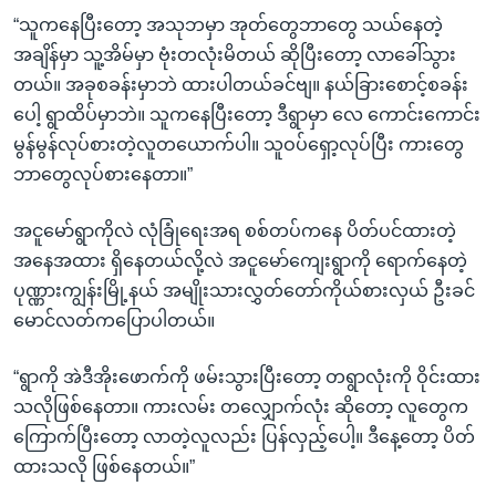
“သူကနေပြီးတော့ အသုဘမှာ အုတ်တွေဘာတွေ သယ်နေတဲ့
အချိန်မှာ သူ့အိမ်မှာ ဗုံးတလုံးမိတယ် ဆိုပြီးတော့ လာခေါ်သွား
တယ်။ အခုစခန်းမှာဘဲ ထားပါတယ်ခင်ဗျ။ နယ်ခြားစောင့်စခန်း
ပေါ့ ရွာထိပ်မှာဘဲ။ သူကနေပြီးတော့ ဒီရွာမှာ လေ ကောင်းကောင်း
မွန်မွန်လုပ်စားတဲ့လူတယောက်ပါ။ သူဝပ်ရှော့လုပ်ပြီး ကားတွေ
ဘာတွေလုပ်စားနေတာ။”
အငူမော်ရွာကိုလဲ လုံခြုံရေးအရ စစ်တပ်ကနေ ပိတ်ပင်ထားတဲ့
အနေအထား ရှိနေတယ်လို့လဲ အငူမော်ကျေးရွာကို ရောက်နေတဲ့
ပုဏ္ဏားကျွန်းမြို့နယ် အမျိုးသားလွှတ်တော်ကိုယ်စားလှယ် ဦးခင်
မောင်လတ်ကပြောပါတယ်။
“ရွာကို အဲဒီအိုးဖောက်ကို ဖမ်းသွားပြီးတော့ တရွာလုံးကို ဝိုင်းထား
သလိုဖြစ်နေတာ။ ကားလမ်း တလျှောက်လုံး ဆိုတော့ လူတွေက
ကြောက်ပြီးတော့ လာတဲ့လူလည်း ပြန်လှည့်ပေါ့။ ဒီနေ့တော့ ပိတ်
ထားသလို ဖြစ်နေတယ်။”