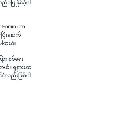
ပြုနိုင်ခဲ့ပါ
er Fomin ဟာ
းပြီးနောက်
်ပါတယ်။
ကြား စစ်ရေး
ါတယ်။ ရုရှားဟာ
ုင်ငံလည်းဖြစ်ပါ