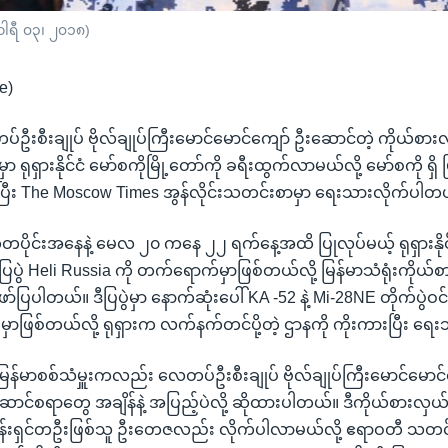
်ဝါရီ ၀၃၊ ၂၀၁၈)
e)
ေတပ်ဦးစီးချုပ် ဗိုလ်ချုပ်ကြီးမောင်မောင်ကျော် ဦးဆောင်တဲ့ ကိုယ်စ
ုရှားနိုင်ငံ မော်စကိုမြို့တော်ကို ခရီးထွက်လာမယ်လို့ မော်စကို ရှိ 
ကားပြီး The Moscow Times အွန်လိုင်းသတင်းစာမှာ ရေးသားလိုက်ပါတ
်တပိုင်းအနေနဲ့ မေလ ၂၀ ကနေ ၂၂ ရက်နေ့အထိ ပြုလုပ်မယ့် ရုရှားနိုင်
ပွဲ Heli Russia ကို တက်ရောက်မှာဖြစ်တယ်လို့ မြန်မာသံရုံးကိုယ်စ
်ပြပါတယ်။ ဒီပြပွဲမှာ နောက်ဆုံးပေါ် KA -52 နဲ့ Mi-28NE တိုက်ပွဲ
ှာဖြစ်တယ်လို့ ရုရှားက လက်နက်တင်ပို့တဲ့ ဌာနကို ကိုးကားပြီး 
ဲ့ မြန်မာစစ်သံမှူးကလည်း လေတပ်ဦးစီးချုပ် ဗိုလ်ချုပ်ကြီးမောင်မောင်
ောင်စရာတွေ အချိန်နဲ့ အပြည့်ပဲလို့ ဆိုထားပါတယ်။ ဒီကိုယ်စားလှယ်အဖ
ပ်ငန်းရှင်တဦးဖြစ်သူ ဦးတေဇလည်း လိုက်ပါလာမယ်လို့ ဧရာဝတီ သတ