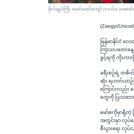
ဗိုလ်ချုပ်ကြီး မောင်မောင်ကျော် (လယ်)။ (ဖေဖော
(Zawgyi/Unicod
မြန်မာနိုင်ငံ လ
ကြာသပတေးနေ့မှာ ရ
ခွင့်ရကို ကိုး
ခရီးစဉ်ရဲ့ တစိတ
ဆုံး ရဟတ်ယာဉ်ပြ
ကြောင်းလည်း ဖော
တွေကို ပြသထားမ
မော်စကိုမှာရှိတ
အတွင်းမှာ လုပ်ဆ
စီးပွားရေး လု