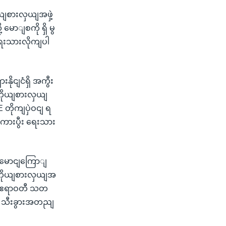
ယျစားလှယျအဖှဲ့
မောျစကို ရှိ မွ
ရေးသားလိုကျပါ
ုငျငံရှိ အကွီး
းကိုယျစားလှယျ
 တိုကျပှဲဝငျ ရ
ကားပွီး ရေးသား
ငျမောငျကြောျ
ီကိုယျစားလှယျအ
ု့ ဧရာဝတီ သတ
ါ သီးခွားအတညျ