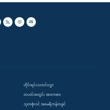
တိုင်းရင်းသတင်းလွှာ
တပတ်အတွင်း အားကစား
သုတစုံလင် အမေရိကန်တခွင်