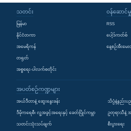
သတင်း
၀န်ဆောင်မှ
မြန်မာ
RSS
နိုင်ငံတကာ
ပေါ့ဒ်ကတ်စ်
အမေရိကန်
နေ့စဉ်အီးမေ
တရုတ်
အစ္စရေး-ပါလက်စတိုင်း
အပတ်စဉ်ကဏ္ဍများ
အယ်ဒီတာနဲ့ ဆွေးနွေးခန်း
သိပ္ပံနဲ့နည်း
ဒီမိုကရေစီ၊ လူ့အခွင့်အရေးနှင့် ခေတ်ပြိုင်ကမ္ဘာ
ဥတုရာသီနဲ့ 
သတင်းသုံးသပ်ချက်
စီးပွားရေး