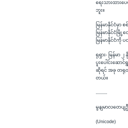
ရေးသားထားပေမယ
ဘူး။
မြန်မာနိုင်ငံမှ
မြန်မာနိုင်ငံမြ
မြန်မာနိုင်ငံက
ရုရှား- မြန်မာ 
ပူးပေါင်းဆောင်
ဆိုရင် အခု တရုတ်
တယ်။
..........
မွနျမာလတေပျဦးစီ
(Unicode)