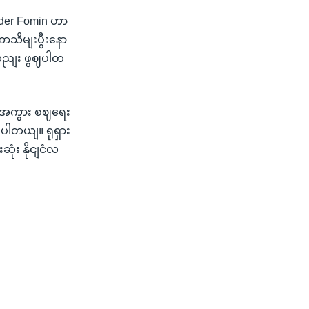
nder Fomin ဟာ
ာသိမျးပွီးနော
ျလညျး ဖွဈပါတ
ျငံအကွား စဈရေး
့ပါတယျ။ ရုရှား
ုံး နိုငျငံလ