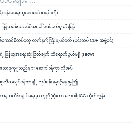
်းများ ...
ရိကန်အရေးယူဒဏ်ခတ်စာရင်းတိုး
မြန်မာစစ်ကောင်စီအပေါ် ဒဏ်ခတ်မှု တိုးမြှင့်
 စစ်ကောင်စီတပ်တွေ လက်နက်ကြီးနဲ့ ပစ်ခတ် (မင်းတပ် CDF အဖွဲ့ဝင်)
 မြန်မာ့အရေးဆုံးဖြတ်ချက် ထိရောက်ဖွယ်မရှိ (HRW)
 စစ်ဘေးဒုကု္ခသည်များ ဆေးဝါးရိက္ခာ လိုအပ်
ဂလိကလုပ်ငန်းတချို့ လုပ်ငန်းနှောင့်နှေးမှုကြုံ
ာနက်ထိန်းချုပ်ရေးမှာ ကူညီပံ့ပိုးတာ မလုပ်ဖို့ ICG တိုက်တွန်း