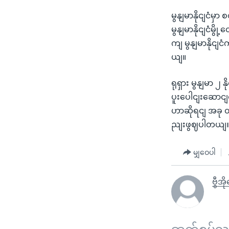
မွနျမာနိုငျငံမ
မွနျမာနိုငျငံမ
ကျ မွနျမာနိုင
ယျ။
ရုရှား မွနျမာ 
ပူးပေါငျးဆောငျ
ဟာဆိုရငျ အခု တရ
ညျးဖွဈပါတယျ
မျှဝေပါ
ဗွီအိ