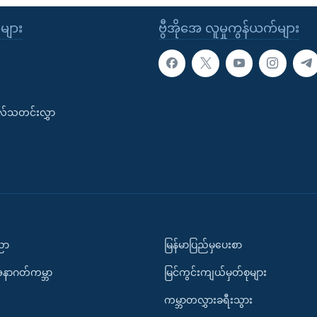
ုများ
ဗွီအိုအေ လူမှုကွန်ယက်များ
းလ်သတင်းလွှာ
ပညာ
မြန်မာပြည်မှပေးစာ
အနာဂတ်ကမ္ဘာ
မြင်ကွင်းကျယ်မှတ်စုများ
ကမ္ဘာတလွှားခရီးသွား