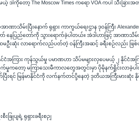
့် ဒါကိုတော့ The Moscow Times ကရော VOA ကပါ သီးခြားအတည်မ
ာ စစ်အာဏာသိမ်းပြီးနောက် ရုရှား ကာကွယ်ရေးဌာန ဒုဝန်ကြီး Alexand
ို့တော် နေပြည်တော်ကို သွားရောက်ခဲ့ပါတယ်။ အဲဒါဟာဖြင့် အာဏာသိမ်
ို ပထမဦးဆုံး လာရောက်လည်ပတ်တဲ့ ဝန်ကြီးအဆင့် ခရီးစဉ်လည်း ဖြစ
၂ နိုင်ငံအကြား ကုန်သွယ်မှု ပမာဏဟာ သိပ်မများလှပေမယ့် ၂ နိုင်ငံအ
ရွက်မှုကတော့ မကြာသေးမီကာလတွေအတွင်းမှာ ပိုမိုနက်ရှိုင်းလာခဲ့ပ
ပြီးရင် မြန်မာနိုင်ငံကို လက်နက်တင်ပို့နေတဲ့ ဒုတိယအကြီးမားဆုံး နိ
းခြုပျရဲ့ ရုရှားခရီးစဉျ