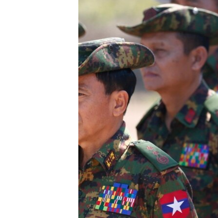
သုတပဒေသာ အင်္ဂလိပ်စာ
အ
ညွန်း
စာမျက်နှာ
သို့
ကျော်
ကြည့်
ရန်
ရှာဖွေ
ရန်
နေရာ
သို့
ကျော်
ရန်