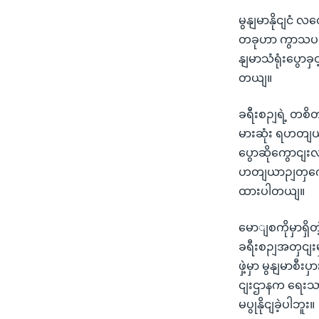
မွနျမာနိုငျငံ 
တခုဟာ ကွာသပတေး
နျမာသံရုံးပွော
တယျ။
ခရီးစဉျရဲ့ တစိ
မားဆုံး ရဟတျယာ
ပွောဆိုကွောငျးလ
ဟတျယာဉျတှကေို 
ထားပါတယျ။
မောျစကိုမှာရှိ
ခရီးစဉျအတှငျးမ
ဖှဲ့မှာ မွနျမာ
ငျးဌာနက ရေးသ
မပွုနိုငျခဲ့ပါဘူး။