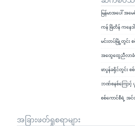
ဆက်စပ်သတင
မြန်မာအပေါ် အမေ
ကန် ဗြိတိန် ကနေဒါ 
မင်းတပ်မြို့တွင်း
အထွေထွေညီလာခံရဲ့
ဖာပွန်ခရိုင်တွင်း
ဘဏ်စနစ်ကြောင့် ပုဂ္
စစ်ကောင်စီရဲ့ အင်တ
အခြားဖတ်ရှုစရာများ