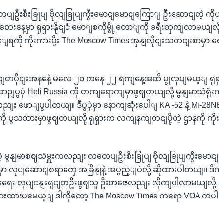
လတေပျဦးစီးခြုပျ ဗိုလျခြုပျကွီးမောငျမောငျကြောျ ဦးဆောငျတဲ့ ကို
နေ့မှာ ရုရှားနိုငျငံ မောျစကိုမွို့တောျကို ခရီးထှကျလာမယျလို့ 
ခှင့ျရကို ကိုးကားပွီး The Moscow Times အှနျလိုငျးသတငျးစာမှာ 
တျတပိုငျးအနနေဲ့ မလေ ၂၀ ကနေ ၂၂ ရကျနေ့အထိ ပွုလုပျမယ့ျ ရုရှားနိ
ဉျပွပှဲ Heli Russia ကို တကျရောကျမှာဖွဈတယျလို့ မွနျမာသံရုံ
ညျး ဖောျပွပါတယျ။ ဒီပွပှဲမှာ နောကျဆုံးပေါျ KA -52 နဲ့ Mi-28NE
ပွသထားမှာဖွဈတယျလို့ ရုရှားက လကျနကျတငျပို့တဲ့ ဌာနကို ကိုး
တဲ့ မွနျမာစဈသံမှူးကလညျး လတေပျဦးစီးခြုပျ ဗိုလျခြုပျကွီးမော
ှာ လုပျဆောငျစရာတှေ အခြိနျနဲ့ အပွည့ျပဲလို့ ဆိုထားပါတယျ။ ဒ
စီးပှားရေး လုပျငနျးရှငျတဦးဖွဈသူ ဦးတဇေလညျး လိုကျပါလာမယျလိ
ားထားပမေယ့ျ ဒါကိုတော့ The Moscow Times ကရော VOA ကပ