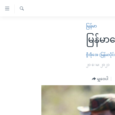
သုံး
ရ
ရှာဖွေ
လွယ်ကူ
မူလစာမျက်နှာ
မြန်မာ
ရ
စေ
မြန်မာ
လာ
မြန်မာလ
သည့်
ဒ်
ကမ္ဘာ့သတင်းများ
Link
ဗွီဒီယို
နိုင်ငံတကာ
ဗွီအိုအေ (မြန်မာပိုင်
များ
သတင်းလွတ်လပ်ခွင့်
အမေရိကန်
၂၀ ေမ၊ ၂၀၂၁
ပင်မ
ရပ်ဝန်းတခု လမ်းတခု အလွန်
တရုတ်
အကြောင်းအရာ
အင်္ဂလိပ်စာလေ့လာမယ်
မျှဝေပါ
အစ္စရေး-ပါလက်စတိုင်း
သို့
အပတ်စဉ်ကဏ္ဍများ
အမေရိကန်သုံးအီဒီယံ
ကျော်
ကြည့်
ရေဒီယိုနှင့်ရုပ်သံ အချက်အလက်များ
မကြေးမုံရဲ့ အင်္ဂလိပ်စာ
ရေဒီယို
ရန်
ရေဒီယို/တီဗွီအစီအစဉ်
ရုပ်ရှင်ထဲက အင်္ဂလိပ်စာ
တီဗွီ
ပင်မ