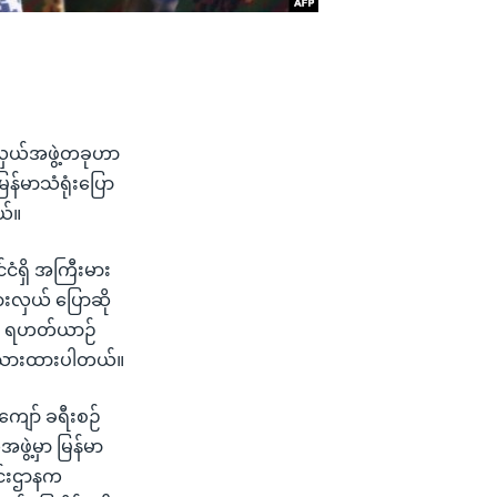
ားလှယ်အဖွဲ့တခုဟာ
မြန်မာသံရုံးပြော
ယ်။
ငံရှိ အကြီးမား
ားလှယ် ပြောဆို
ဝင် ရဟတ်ယာဉ်
ရေးသားထားပါတယ်။
ကျော် ခရီးစဉ်
ွဲ့မှာ မြန်မာ
င်းဌာနက