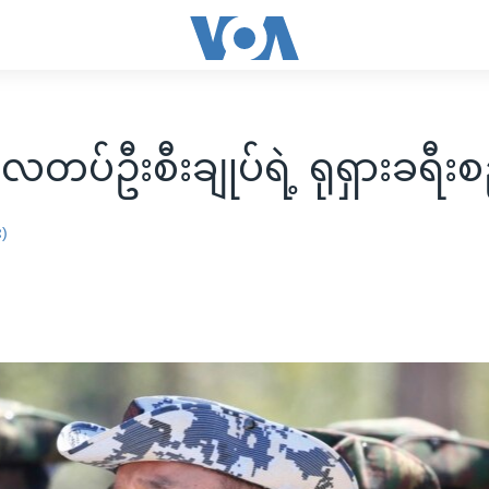
ေတပ်ဦးစီးချုပ်ရဲ့ ရုရှားခရီးစ
း)