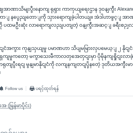
ှာ စဈအာဏာသိမျးပွီးနောကျ ရုရှား ကာကှယျရေးဌာန ဒုဝနျကွီး Alexa
ွို့တောျ နပွေညျတောျကို သှားရောကျခဲ့ပါတယျ။ အဲဒါဟာဖွင့ျ အာဏ
ျငံကို ပထမဦးဆုံး လာရောကျလညျပတျတဲ့ ဝနျကွီးအဆင့ျ ခရီးစဉ
၂ နိုငျငံအကွား ကုနျသှယျမှု ပမာဏဟာ သိပျမမြားလှပမေယ့ျ ၂ နိုင
ရှကျမှုကတော့ မကွာသေးမီကာလတှအေတှငျးမှာ ပိုမိုနကျရှိုငျးလာခဲ
ုတျပွီးရငျ မွနျမာနိုငျငံကို လကျနကျတငျပို့နတေဲ့ ဒုတိယအကွီးမားဆ
။
Follow us
ပရင့်ထုတ်ရန်
ုအေ (မြန်မာပိုင်း)