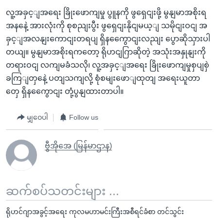
လူ့အခှင့ျအရေး ခြိုးဖောကျမှု ပွူနကို ဖွရှေငျးဖို့ မွနျမာအစိုးရ
အနနေဲ့ အားလုံးကို စုစညျးပွီး ဖွရှေငျးနိုငျမယ့ျ သမိုငျးဝငျ အ
ခှင့ျအလနျးကောငျးတရပျ ရှိနကွေောငျးလညျး ပွောဆိုသှားပါ
တယျ။ မွနျမာအစိုးရကတော့ ရိုဟငျဂြာဆိုတဲ့ အသုံးအနှုနျးကို
တရားဝငျ လကျမခံသလို၊ လူ့အခှင့ျအရေး ခြိုးဖောကျမှုစှပျစှဲ
ခကြျတှနေဲ့ ပတျသကျလို့ စုံစမျးဖောျထုတျ အရေးယူတာ
တှေ ရှိနကွေောငျး တုံ့ပွနျထားတာပါ။
မျှဝေပါ
Follow us
ဗွီအိုအေ (မြန်မာဌာန)
ဆက်စပ်သတင်းများ ...
ရိုဟင်ဂျာအခွင့်အရေး ကုလမဟာမင်းကြီးအစီရင်ခံစာ တင်သွင်း