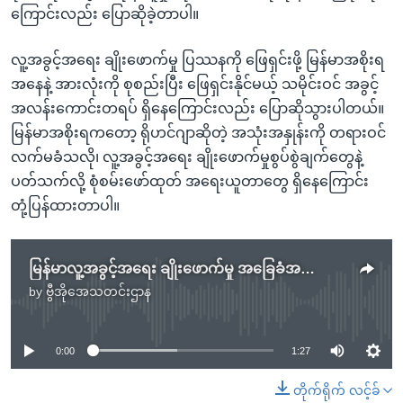
ကြောင်းလည်း ပြောဆိုခဲ့တာပါ။
လူ့အခွင့်အရေး ချိုးဖောက်မှု ပြဿနကို ဖြေရှင်းဖို့ မြန်မာအစိုးရ
အနေနဲ့ အားလုံးကို စုစည်းပြီး ဖြေရှင်းနိုင်မယ့် သမိုင်းဝင် အခွင့်
အလန်းကောင်းတရပ် ရှိနေကြောင်းလည်း ပြောဆိုသွားပါတယ်။
မြန်မာအစိုးရကတော့ ရိုဟင်ဂျာဆိုတဲ့ အသုံးအနှုန်းကို တရားဝင်
လက်မခံသလို၊ လူ့အခွင့်အရေး ချိုးဖောက်မှုစွပ်စွဲချက်တွေနဲ့
ပတ်သက်လို့ စုံစမ်းဖော်ထုတ် အရေးယူတာတွေ ရှိနေကြောင်း
တုံ့ပြန်ထားတာပါ။
မြန်မာလူ့အခွင့်အရေး ချိုးဖောက်မှု အခြေခံအကြောင်းရင်း
by
ဗွီအိုအေသတင်းဌာန
No media source currently available
0:00
1:27
တိုက်ရိုက် လင့်ခ်