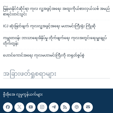
မြန်မာနိုင်ငံဆိုင်ရာ ကုလ လူ့အခွင့်အရေး အထူးကိုယ်စားလှယ်သစ် အမည်
စာရင်းတင်သွင်း
ICJ ဆုံးဖြတ်ချက် ကုလလူ့အခွင့်အရေး မဟာမင်းကြီးရုံး ကြိုဆို
ကမ္ဘာတဝန်း ဘာသာရေးဖိနှိပ်မှု တိုက်ဖျက်ရေး ကုလအတွင်းရေးမှူးချုပ်
တိုက်တွန်း
ဟောင်ကောင်အရေး ကုလမဟာမင်းကြီးကို တရုတ်စွပ်စွဲ
အခြားဖတ်ရှုစရာများ
ဗွီအိုအေ လူမှုကွန်ယက်များ