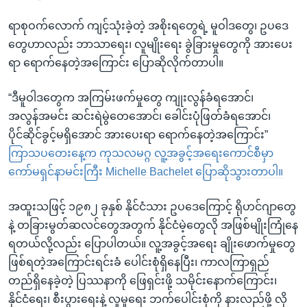
ရာစုဝက်လောက် ကျင့်သုံးခဲ့တဲ့ အစိုးရတွေရဲ့ မူဝါဒတွေ၊ ဥပဒေ
တွေဟာလည်း ဘာသာရေး၊ လူမျိုးရေး ခွဲခြားမှုတွေကို အားပေး
ရာ ရောက်နေတဲ့အကြောင်း ပြောဆိုလိုက်တာပါ။
“ဒီမူဝါဒတွေက အကြမ်းဖက်မှုတွေ ကျုးလွန်ခံရအောင်၊
အလွန်အမင်း ဆင်းရဲမွဲတေအောင်၊ ခေါင်းပုံဖြတ်ခံရအောင်၊
ပိုင်ဆိုင်ခွင့်မရှိအောင် အားပေးရာ ရောက်နေတဲ့အကြောင်း”
ကြာသပတေးနေ့က ကုသလမဂ္ဂ လူ့အခွင့်အရေးကောင်စီမှာ
ကော်မရှင်နာမင်းကြီး Michelle Bachelet ပြောဆိုသွားတာပါ။
အထူးသဖြင့် ၁၉၈၂ ခုနှစ် နိုင်ငံသား ဥပဒေကြောင့် ရိုဟင်ဂျာတွေ
နဲ့ တခြားမွတ်ဆလင်တွေအတွက် နိုင်ငံမဲ့တွေလို အဖြစ်မျိုးကြုံနေ
ရတယ်လို့လည်း ပြောပါတယ်။ လူ့အခွင့်အရေး ချိုးဖောက်မှုတွေ
ဖြစ်ရတဲ့အကြောင်းရင်းခံ ပေါင်းစုံရှိနေပြီး၊ ကာလကြာရှည်
တည်ရှိနေခဲ့တဲ့ ပြဿနာကို ဖြေရှင်းဖို့ သမိုင်းနောက်ကြောင်း၊
နိုင်ငံရေး၊ စီးပွားရေးနဲ့ လူမှုရေး ဘက်ပေါင်းစုံကို နားလည်ဖို့ လို