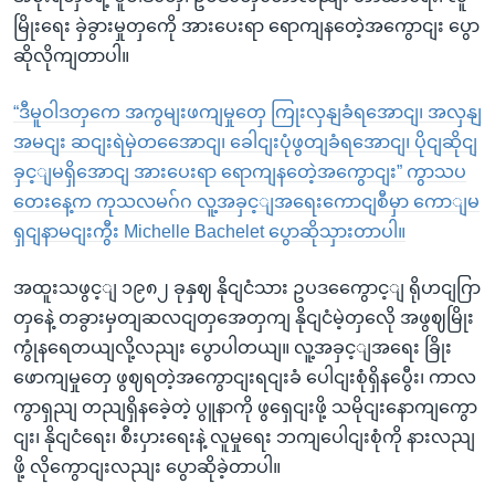
မြိုးရေး ခှဲခွားမှုတှကေို အားပေးရာ ရောကျနတေဲ့အကွောငျး ပွော
ဆိုလိုကျတာပါ။
“ဒီမူဝါဒတှကေ အကွမျးဖကျမှုတှေ ကြုးလှနျခံရအောငျ၊ အလှနျ
အမငျး ဆငျးရဲမှဲတအေောငျ၊ ခေါငျးပုံဖွတျခံရအောငျ၊ ပိုငျဆိုငျ
ခှင့ျမရှိအောငျ အားပေးရာ ရောကျနတေဲ့အကွောငျး” ကွာသပ
တေးနေ့က ကုသလမဂ်ဂ လူ့အခှင့ျအရေးကောငျစီမှာ ကောျမ
ရှငျနာမငျးကွီး Michelle Bachelet ပွောဆိုသှားတာပါ။
အထူးသဖွင့ျ ၁၉၈၂ ခုနှဈ နိုငျငံသား ဥပဒကွေောင့ျ ရိုဟငျဂြာ
တှနေဲ့ တခွားမှတျဆလငျတှအေတှကျ နိုငျငံမဲ့တှလေို အဖွဈမြိုး
ကွုံနရေတယျလို့လညျး ပွောပါတယျ။ လူ့အခှင့ျအရေး ခြိုး
ဖောကျမှုတှေ ဖွဈရတဲ့အကွောငျးရငျးခံ ပေါငျးစုံရှိနပွေီး၊ ကာလ
ကွာရှညျ တညျရှိနခေဲ့တဲ့ ပွူနာကို ဖွရှေငျးဖို့ သမိုငျးနောကျကွော
ငျး၊ နိုငျငံရေး၊ စီးပှားရေးနဲ့ လူမှုရေး ဘကျပေါငျးစုံကို နားလညျ
ဖို့ လိုကွောငျးလညျး ပွောဆိုခဲ့တာပါ။