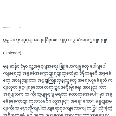
.................
မွနျမာလူ့အခှင့ျအရေး ခြိုးဖောကျမှု အခွခေံအကွောငျးရငျး
(Unicode)
မွနျမာနိုငျငံမှာ လူ့အခှင့ျအရေး ခြိုးဖောကျမှုတှေ ပေါျပေါ
ကျနရေတဲ့ အခွခေံအကွောငျးရငျးတှထေဲမှာ ဒီမိုကရစေီ အခွခေံ
တှေ အားနညျးတာ၊ အပွဈကြုးလှနျသူတှေ အရေးယူမခံရဘဲ က
ငျးလှတျခှင့ျရနတော၊ တရားဥပဒစေိုးမိုးရေး အားနညျးတာ၊
အရပျဘကျက ကွီးကွပျခှင့ျ မရတာ စတာတှအေပေါျမှာ အခွ
ခေံနကွေောငျး ကုလသမဂ်ဂ လူ့အခှင့ျအရေး ကောျမရှငျနာမ
ငျးကွီးက ပွောလိုကျပါတယျ။ ရာစုဝကျလောကျ ကငြ့ျသုံးခဲ့တဲ့
အစိုးရတှရေဲ့ မူဝါဒတှေ၊ ဥပဒတှေဟောလညျး ဘာသာရေး၊ လူ