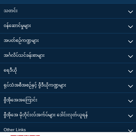
သတင်း
၀န်ဆောင်မှုများ
အပတ်စဉ်ကဏ္ဍများ
အင်္ဂလိပ်သင်ခန်းစာများ
ရေဒီယို
ရုပ်သံအစီအစဉ်နှင့် ဗွီဒီယိုကဏ္ဍများ
ဗွီအိုအေအကြောင်း
ဗွီအိုအေ မိုဘိုင်းလ်အက်ပ်များ ဒေါင်းလုတ်ယူရန်
Other Links