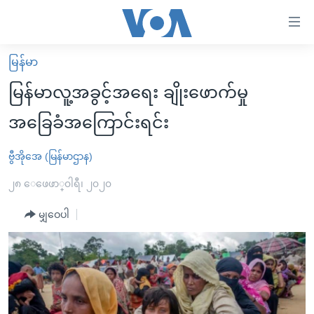
သုံး
ရ
လွယ်ကူ
မြန်မာ
မူလစာမျက်နှာ
စေ
မြန်မာလူ့အခွင့်အရေး ချိုးဖောက်မှု
မြန်မာ
သည့်
အခြေခံအကြောင်းရင်း
ကမ္ဘာ့သတင်းများ
Link
ဗွီဒီယို
နိုင်ငံတကာ
ဗွီအိုအေ (မြန်မာဌာန)
များ
သတင်းလွတ်လပ်ခွင့်
အမေရိကန်
၂၈ ေဖေဖာ္၀ါရီ၊ ၂၀၂၀
ပင်မ
ရပ်ဝန်းတခု လမ်းတခု အလွန်
တရုတ်
အကြောင်းအရာ
မျှဝေပါ
သို့
အင်္ဂလိပ်စာလေ့လာမယ်
အစ္စရေး-ပါလက်စတိုင်း
ကျော်
အပတ်စဉ်ကဏ္ဍများ
အမေရိကန်သုံးအီဒီယံ
ကြည့်
ရေဒီယိုနှင့်ရုပ်သံ အချက်အလက်များ
မကြေးမုံရဲ့ အင်္ဂလိပ်စာ
ရေဒီယို
ရန်
ပင်မ
ရေဒီယို/တီဗွီအစီအစဉ်
ရုပ်ရှင်ထဲက အင်္ဂလိပ်စာ
တီဗွီ