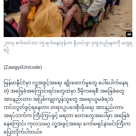
အ
သုတပဒေသာ အင်္ဂလိပ်စာ
ညွန်း
Learning English
စာမျက်နှာ
သို့
ဗွီအိုအေ လူမှုကွန်ယက်များ
ကျော်
ကြည့်
၂၀၁၇ စက်တင်ဘာ ၁၅ ရက်နေ့တုန်းက ရိုဟင်ဂျာ ဒုက္ခသည်များကို တွေ့ရ
စဉ်
ရန်
ဘာသာစကားများ
ရှာဖွေ
(Zawgyi/Unicode)
ရန်
နေရာ
မြန်မာနိုင်ငံမှာ လူ့အခွင့်အရေး ချိုးဖောက်မှုတွေ ပေါ်ပေါက်နေရ
သို့
တဲ့ အခြေခံအကြောင်းရင်းတွေထဲမှာ ဒီမိုကရေစီ အခြေခံတွေ
ကျော်
အားနည်းတာ၊ အပြစ်ကျုးလွန်သူတွေ အရေးယူမခံရဘဲ
ရန်
ကင်းလွတ်ခွင့်ရနေတာ၊ တရားဥပဒေစိုးမိုးရေး အားနည်းတာ၊
အရပ်ဘက်က ကြီးကြပ်ခွင့် မရတာ စတာတွေအပေါ်မှာ အခြေခံ
နေကြောင်း ကုလသမဂ္ဂ လူ့အခွင့်အရေး ကော်မရှင်နာမင်းကြီးက
ပြောလိုက်ပါတယ်။