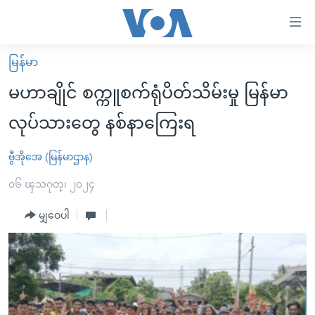
သုံး
ရ
လွယ်ကူ
မြန်မာ
မူလစာမျက်နှာ
စေ
မဟာချိုင် စက္ကူစက်ရုံပိတ်သိမ်းမှု မြန်မာ
မြန်မာ
သည့်
လုပ်သားတွေ နစ်နာကြေးရ
ကမ္ဘာ့သတင်းများ
Link
ဗွီဒီယို
နိုင်ငံတကာ
ဗွီအိုအေ (မြန်မာဌာန)
များ
သတင်းလွတ်လပ်ခွင့်
အမေရိကန်
၀၆ ၾသဂုတ္၊ ၂၀၂၄
ပင်မ
ရပ်ဝန်းတခု လမ်းတခု အလွန်
တရုတ်
အကြောင်းအရာ
မျှဝေပါ
သို့
အင်္ဂလိပ်စာလေ့လာမယ်
အစ္စရေး-ပါလက်စတိုင်း
ကျော်
အပတ်စဉ်ကဏ္ဍများ
အမေရိကန်သုံးအီဒီယံ
ကြည့်
ရေဒီယိုနှင့်ရုပ်သံ အချက်အလက်များ
မကြေးမုံရဲ့ အင်္ဂလိပ်စာ
ရေဒီယို
ရန်
ပင်မ
ရေဒီယို/တီဗွီအစီအစဉ်
ရုပ်ရှင်ထဲက အင်္ဂလိပ်စာ
တီဗွီ