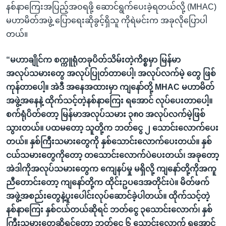
နစ်နာကြေးအပြည့်အဝရဖို့ ဆောင်ရွက်ပေးခဲ့ရတယ်လို့ (MHAC)
မဟာမိတ်အဖွဲ့ ပြောရေးဆိုခွင့်ရှိသူ ကိုရဲမင်းက အခုလိုပြောပါ
တယ်။
“မဟာချိုင်က စက္ကူရုံတခုပိတ်သိမ်းတဲ့ကိစ္စမှာ မြန်မာ
အလုပ်သမားတွေ အလုပ်ပြုတ်တာပေါ့၊ အလုပ်လက်မဲ့ တွေ ဖြစ်
ကုန်တာပေါ့။ အဲဒီ အနေအထားမှာ ကျနော်တို့
MHAC မဟာမိတ်
အဖွဲ့အနေနဲ့ ထိုက်သင့်တဲ့နစ်နာကြေး ရအောင် လုပ်ပေးတာပေါ့။
စက်ရုံပိတ်တော့ မြန်မာအလုပ်သမား ၃၈၀ အလုပ်လက်မဲ့ဖြစ်
သွားတယ်။ ပထမတော့ သူတို့က ဘတ်ငွေ ၂ သောင်းလောက်ပေး
တယ်။ နှစ်ကြီးသမားတွေကို နှစ်သောင်းလောက်ပေးတယ်။ နှစ်
ငယ်သမားတွေကိုတော့ တသောင်းလောက်ပဲပေးတယ်၊ အခုတော့
အဲဒါကိုအလုပ်သမားတွေက ကျေနပ်မှု မရှိလို့ ကျနော်တို့ကိုအကူ
ညီတောင်းတော့ ကျနော်တို့က ထိုင်းဥပဒေအတိုင်းပဲ။ မိတ်ဖက်
အဖွဲ့အစည်းတွေနဲ့ပူးပေါင်းလုပ်ဆောင်ခဲ့ပါတယ်။ ထိုက်သင့်တဲ့
နစ်နာကြေး နှစ်ငယ်တယ်ဆိုရင် ဘတ်ငွေ ၃သောင်းလောက်၊ နှစ်
ကြီးသမားတွေဆိုရင်တော့ ဘတ်ငွေ ၆ သောင်းလောက် ရအောင်