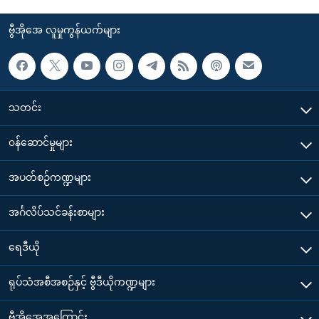
ဗွီအိုအေ လူမှုကွန်ယက်များ
သတင်း
၀န်ဆောင်မှုများ
အပတ်စဉ်ကဏ္ဍများ
အင်္ဂလိပ်သင်ခန်းစာများ
ရေဒီယို
ရုပ်သံအစီအစဉ်နှင့် ဗွီဒီယိုကဏ္ဍများ
ဗွီအိုအေအကြောင်း