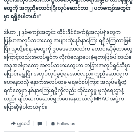
တွေကို အကူညီတောင်းပြီးလုပ်ဆောင်တာ ၂ ပတ်ကျော်အတွင်း
မှာ ရရှိခဲ့ပါတယ်။”
ဒါဟာ ၂ နှစ်ကျော်အတွင်း ထိုင်းနိုင်ငံစက်ရုံအလုပ်ရုံတွေက
မြန်မာအလုပ်သမားတွေ အများဆုံးနစ်နာကြေး ရရှိခဲ့ကြတာဖြစ်
ပြီး သူတို့နစ်နာမှုတွေကို ဥပဒေဘောင်ထဲက တောင်းဆိုခဲ့တာတွေ
ကြောင့်လည်းအလုပ်ရှင်က လိုက်လျောပေးခဲ့ရတာဖြစ်ပါတယ်။
အခုအခါမှာတော့ အလုပ်သမားတွေဟာ တခြားအလုပ်ရှင်ဆီမှာ
ပြောင်းရွှေ့ပြီး အလုပ်လုပ်ခွင့်ရအောင်လည်း ကူညီဆောင်ရွက်
ပေးနေသလို နောက်အလုပ်တခု မရခင်စပ်ကြား အလုပ်မရှိတဲ့
ရက်တွေမှာ နစ်နာကြေးရဖို့ကိုလည်း ထိုင်းလူမှု ဖူလုံရေးဌာနဲ့
လည်း ချိတ်ဆက်ဆောင်ရွက်ပေးနေတယ်လို့ MHAC အဖွဲ့က
ပြောဆိုခဲ့ပါတယ်ရှင်။
မျှဝေပါ
Follow us