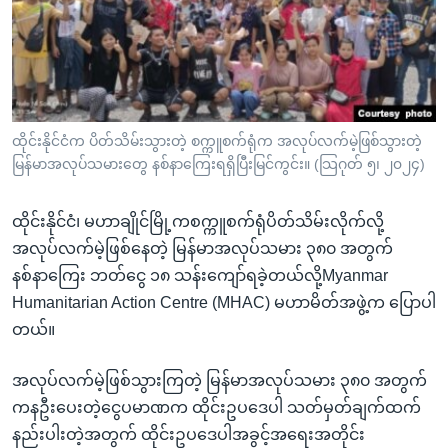
အ
သုတပဒေသာ အင်္ဂလိပ်စာ
ညွန်း
Learning English
စာမျက်နှာ
သို့
ဗွီအိုအေ လူမှုကွန်ယက်များ
ကျော်
ကြည့်
ထိုင်းနိုင်ငံက ပိတ်သိမ်းသွားတဲ့ စက္ကူစက်ရုံက အလုပ်လက်မဲ့ဖြစ်သွားတဲ့
မြန်မာအလုပ်သမားတွေ နစ်နာကြေးရရှိပြီးမြင်ကွင်း။ (သြဂုတ် ၅၊ ၂၀၂၄)
ရန်
ဘာသာစကားများ
ရှာဖွေ
ထိုင်းနိုင်ငံ၊ မဟာချိုင်မြို့ကစက္ကူစက်ရုံပိတ်သိမ်းလိုက်လို့
ရန်
အလုပ်လက်မဲ့ဖြစ်နေတဲ့ မြန်မာအလုပ်သမား ၃၈၀ အတွက်
နေရာ
နစ်နာကြေး ဘတ်ငွေ ၁၈ သန်းကျော်ရခဲ့တယ်လို့Myanmar
သို့
Humanitarian Action Centre (MHAC) မဟာမိတ်အဖွဲ့က ပြောပါ
ကျော်
တယ်။
ရန်
အလုပ်လက်မဲ့ဖြစ်သွားကြတဲ့ မြန်မာအလုပ်သမား ၃၈၀ အတွက်
ကနဦးပေးတဲ့ငွေပမာဏက ထိုင်းဥပဒေပါ သတ်မှတ်ချက်ထက်
နည်းပါးတဲ့အတွက် ထိုင်းဥပဒေပါအခွင့်အရေးအတိုင်း