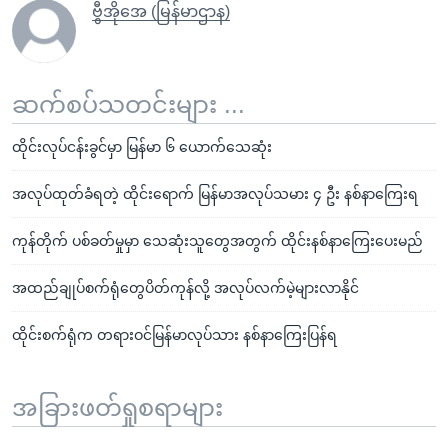
ဗွီအိုအေ (မြန်မာဌာန)
ဆက်စပ်သတင်းများ ...
ထိုင်းလုပ်ငန်းခွင်မှာ မြန်မာ ၆ ယောက်သေဆုံး
အလုပ်ထုတ်ခံရတဲ့ ထိုင်းရောက် မြန်မာအလုပ်သမား ၄ ဦး နစ်နာကြေးရ
ကုန်တိုက် ပစ်ခတ်မှုမှာ သေဆုံးသူတွေအတွက် ထိုင်းနစ်နာကြေးပေးမည်
အထည်ချုပ်စက်ရုံတွေပိတ်ကုန်လို့ အလုပ်လက်မဲ့များလာနိုင်
ထိုင်းစက်ရုံက တရားဝင်မြန်မာလုပ်သား နစ်နာကြေးပြန်ရ
အခြားဖတ်ရှုစရာများ