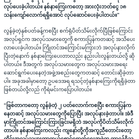
လုပ်ပေးခဲ့ပါတယ်။ နစ်နာကြေးကတော့ အားလုံးဘတ်ငွေ ၁၈
သန်းကျော်လောက်ရရှိအောင် လုပ်ဆောင်ပေးခဲ့ပါတယ်။”
လွန်ခဲ့တဲ့နှစ်ပတ်ခန့်ကစပြီး စက်ရုံပိတ်သိမ်းလိုက်ပြီဖြစ်ကြောင်း
အလုပ်ရှင်က အလုပ်သမားတွေကို စကားပြန်ကတဆင့် အသိပေး
လာပေးခဲ့ပါတယ်။ ကြိုတင်အကြောင်းမကြားဘဲ အလုပ်နားလိုက်
ပြီးတဲ့နောက် နစ်နာကြေးပေးတာလည်း နည်းပါးလွန်းတယ်လို့ ဆို
ပါတယ်။ ဒီအတွက် အလုပ်သမားတွေက အလုပ်သမားအရေး
ဆောင်ရွက်ပေးနေတဲ့အဖွဲ့အစည်းတွေကတဆင့် တောင်းဆိုခဲ့တာ
ပါ။ အခုအခါမှာတော့ ဥပဒေအရ ရသင့်တဲ့နစ်နာကြေးကိုရရှိခဲ့တာ
ဖြစ်တယ်လို့လည် ကိုရဲမင်းကပြောပါတယ်။
“ဖြစ်တာကတော့ လွန်ခဲ့တဲ့ ၂ ပတ်လောက်ကစပြီး စကားပြန်က
နေတဆင့် အလုပ်သမားတွေကိုပြောပြီး အလုပ်နားခဲ့တာပါ။ အဲဒီ
မှာကြိုတင်အကြောင်းကြားခြင်းမရှိဘဲ အလုပ်ကိုပိတ်သိမ်းလိုက်
တာပါ။ နစ်နာကြေးကလည်း ကျနော်တို့ကိုအကူညီတောင်းတော့
ထိုင်းအလုပ်သမားကာကွယ်စောင့်ရှောက်ရေးအဖွဲ့က တာဝန်ရှိသူ