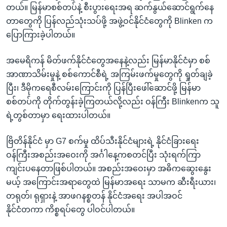
တယ်။ မြန်မာစစ်တပ်နဲ့ စီးပွားရေးအရ ဆက်နွယ်ဆောင်ရွက်နေ
တာတွေကို ပြန်လည်သုံးသပ်ဖို့ အဖွဲ့ဝင်နိုင်ငံတွေကို Blinken က
ပြောကြားခဲ့ပါတယ်။
အမေရိကန် မိတ်ဖက်နိုင်ငံတွေအနေနဲ့လည်း မြန်မာနိုင်ငံမှာ စစ်
အာဏာသိမ်းမှုနဲ့ စစ်ကောင်စီရဲ့ အကြမ်းဖက်မှုတွေကို ရှုတ်ချခဲ့
ပြီး၊ ဒီမိုကရေစီလမ်းကြောင်းကို ပြန်ပြီးဖေါ်ဆောင်ဖို့ မြန်မာ
စစ်တပ်ကို တိုက်တွန်းခဲ့ကြတယ်လို့လည်း ဝန်ကြီး Blinkenက သူ
ရဲ့တွစ်တာမှာ ရေးထားပါတယ်။
ဗြိတိန်နိုင်ငံ မှာ G7 စက်မှု ထိပ်သီးနိုင်ငံများရဲ့ နိုင်ငံခြားရေး
ဝန်ကြီးအစည်းအဝေးကို အင်္ဂါနေ့ကစတင်ပြီး သုံးရက်ကြာ
ကျင်းပနေတာဖြစ်ပါတယ်။ အစည်းအဝေးမှာ အဓိကဆွေးနွေး
မယ့် အကြောင်းအရာတွေထဲ မြန်မာအရေး သာမက ဆီးရီးယား၊
တရုတ်၊ ရုရှားနဲ့ အာဖဂနစ္စတန် နိုင်ငံအရေး အပါအဝင်
နိုင်ငံတကာ ကိစ္စရပ်တွေ ပါဝင်ပါတယ်။