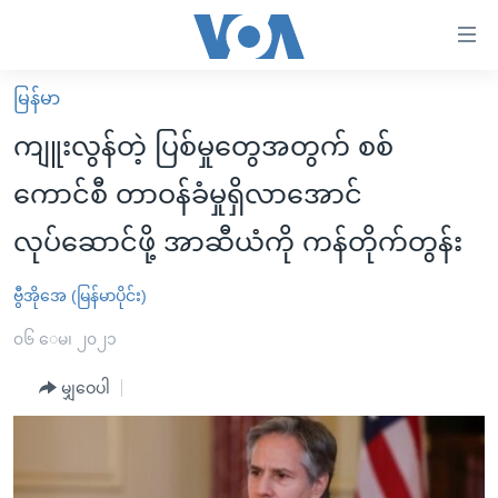
သုံး
ရ
လွယ်ကူ
မြန်မာ
မူလစာမျက်နှာ
စေ
ကျူးလွန်တဲ့ ပြစ်မှုတွေအတွက် စစ်
မြန်မာ
သည့်
ကောင်စီ တာဝန်ခံမှုရှိလာအောင်
ကမ္ဘာ့သတင်းများ
Link
လုပ်ဆောင်ဖို့ အာဆီယံကို ကန်တိုက်တွန်း
ဗွီဒီယို
နိုင်ငံတကာ
များ
သတင်းလွတ်လပ်ခွင့်
အမေရိကန်
ပင်မ
ဗွီအိုအေ (မြန်မာပိုင်း)
ရပ်ဝန်းတခု လမ်းတခု အလွန်
တရုတ်
အကြောင်းအရာ
၀၆ ေမ၊ ၂၀၂၁
သို့
အင်္ဂလိပ်စာလေ့လာမယ်
အစ္စရေး-ပါလက်စတိုင်း
ကျော်
မျှဝေပါ
အပတ်စဉ်ကဏ္ဍများ
အမေရိကန်သုံးအီဒီယံ
ကြည့်
ရေဒီယိုနှင့်ရုပ်သံ အချက်အလက်များ
မကြေးမုံရဲ့ အင်္ဂလိပ်စာ
ရေဒီယို
ရန်
ပင်မ
ရေဒီယို/တီဗွီအစီအစဉ်
ရုပ်ရှင်ထဲက အင်္ဂလိပ်စာ
တီဗွီ