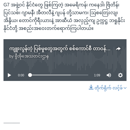
G7 အဖွဲ့ဝင် နိုင်ငံတွေ ဖြစ်ကြတဲ့ အမေရိကန်၊ ကနေဒါ၊ ဗြိတိန်၊
ပြင်သစ်၊ ဂျာမနီ၊ အီတလီနဲ့ ဂျပန် တို့သာမက၊ သြစတြေးလျ၊
အိန္ဒိယ၊ တောင်ကိုရီးယားနဲ့ အာဆီယံ အလှည့်ကျ ဥက္ကဋ္ဌ ဘရူနိုင်း
နိုင်ငံတို့ အစည်းအဝေးတက်ရောက်ကြပါတယ်။
ကျူးလွန်တဲ့ ပြစ်မှုတွေအတွက် စစ်ကောင်စီ တာဝန်ခံမှုရှိလာအောင် လုပ်ဆောင်ဖို့ အာဆီယံကို ကန်တိုက်တွန်း
by
ဗွီအိုအေသတင်းဌာန
No media source currently available
0:00
1:09
တိုက်ရိုက် လင့်ခ်
..............