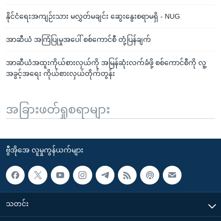
နိုင်ငံရေးအကျဉ်းသား မလွှတ်မချင်း ဆွေးနွေးစရာမရှိ - NUG
အာဆီယံ အကြံပြုမှုအပေါ် စစ်ကောင်စီ တုံ့ပြန်ချက်
အာဆီယံအထူးကိုယ်စားလှယ်ကို အမြန်ဆုံးလက်ခံဖို့ စစ်ကောင်စီကို လူ့
အခွင့်အရေး ကိုယ်စားလှယ်တိုက်တွန်း
အခြားဖတ်ရှုစရာများ
ဗွီအိုအေ လူမှုကွန်ယက်များ
သတင်း