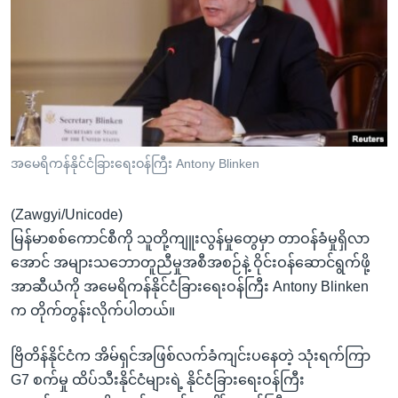
အ
သုတပဒေသာ အင်္ဂလိပ်စာ
ညွန်း
Learning English
စာမျက်နှာ
သို့
ဗွီအိုအေ လူမှုကွန်ယက်များ
ကျော်
ကြည့်
ရန်
ဘာသာစကားများ
အမေရိကန်နိုင်ငံခြားရေးဝန်ကြီး Antony Blinken
ရှာဖွေ
ရန်
(Zawgyi/Unicode)
နေရာ
မြန်မာစစ်ကောင်စီကို သူတို့ကျူးလွန်မှုတွေမှာ တာဝန်ခံမှုရှိလာ
သို့
အောင် အများသဘောတူညီမှုအစီအစဉ်နဲ့ ဝိုင်းဝန်ဆောင်ရွက်ဖို့
ကျော်
အာဆီယံကို အမေရိကန်နိုင်ငံခြားရေးဝန်ကြီး Antony Blinken
ရန်
က တိုက်တွန်းလိုက်ပါတယ်။
ဗြိတိန်နိုင်ငံက အိမ်ရှင်အဖြစ်လက်ခံကျင်းပနေတဲ့ သုံးရက်ကြာ
G7 စက်မှု ထိပ်သီးနိုင်ငံများရဲ့ နိုင်ငံခြားရေးဝန်ကြီး