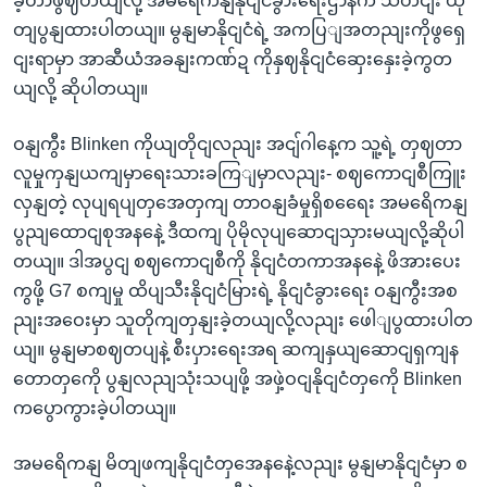
ခဲ့တာဖွဈတယျလို့ အမရေိကနျနိုငျငံခွားရေးဌာနက သတငျး ထု
တျပွနျထားပါတယျ။ မွနျမာနိုငျငံရဲ့ အကပြျအတညျးကိုဖွရှေ
ငျးရာမှာ အာဆီယံအခနျးကဏ်ဍ ကိုနှဈနိုငျငံဆှေးနှေးခဲ့ကွတ
ယျလို့ ဆိုပါတယျ။
ဝနျကွီး Blinken ကိုယျတိုငျလညျး အငျ်ဂါနေ့က သူ့ရဲ့ တှဈတာ
လူမှုကှနျယကျမှာရေးသားခကြျမှာလညျး- စဈကောငျစီကြူး
လှနျတဲ့ လုပျရပျတှအေတှကျ တာဝနျခံမှုရှိစရေေး အမရေိကနျ
ပွညျထောငျစုအနနေဲ့ ဒီထကျ ပိုမိုလုပျဆောငျသှားမယျလို့ဆိုပါ
တယျ။ ဒါအပွငျ စဈကောငျစီကို နိုငျငံတကာအနနေဲ့ ဖိအားပေး
ကွဖို့ G7 စကျမှု ထိပျသီးနိုငျငံမြားရဲ့ နိုငျငံခွားရေး ဝနျကွီးအစ
ညျးအဝေးမှာ သူတိုကျတှနျးခဲ့တယျလို့လညျး ဖေါျပွထားပါတ
ယျ။ မွနျမာစဈတပျနဲ့ စီးပှားရေးအရ ဆကျနှယျဆောငျရှကျန
တောတှကေို ပွနျလညျသုံးသပျဖို့ အဖှဲ့ဝငျနိုငျငံတှကေို Blinken
ကပွောကွားခဲ့ပါတယျ။
အမရေိကနျ မိတျဖကျနိုငျငံတှအေနနေဲ့လညျး မွနျမာနိုငျငံမှာ စ