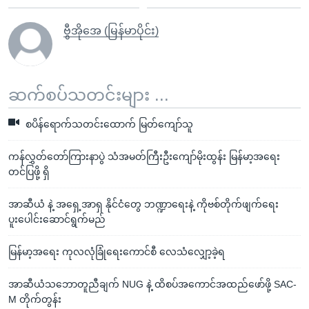
ဗွီအိုအေ (မြန်မာပိုင်း)
ဆက်စပ်သတင်းများ ...
စပိန်ရောက်သတင်းထောက် မြတ်ကျော်သူ
ကန်လွှတ်တော်ကြားနာပွဲ သံအမတ်ကြီးဦးကျော်မိုးထွန်း မြန်မာ့အရေး
တင်ပြဖို့ ရှိ
အာဆီယံ နဲ့ အရှေ့အာရှ နိုင်ငံတွေ ဘဏ္ဍာရေးနဲ့ ကိုဗစ်တိုက်ဖျက်ရေး
ပူးပေါင်းဆောင်ရွက်မည်
မြန်မာ့အရေး ကုလလုံခြုံရေးကောင်စီ လေသံလျှော့ခဲ့ရ
အာဆီယံသဘောတူညီချက် NUG နဲ့ ထိစပ်အကောင်အထည်ဖော်ဖို့ SAC-
M တိုက်တွန်း