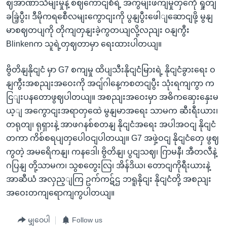
ဈအာဏာသိမျးမှုနဲ့ စဈကောငျစီရဲ့ အကွမျးဖကျမှုတှကေို ရှုတျ
ခခြဲ့ပွီး၊ ဒီမိုကရစေီလမျးကွောငျးကို ပွနျပွီးဖေါျဆောငျဖို့ မွနျ
မာစဈတပျကို တိုကျတှနျးခဲ့ကွတယျလို့လညျး ဝနျကွီး
Blinkenက သူရဲ့တှဈတာမှာ ရေးထားပါတယျ။
ဗွိတိနျနိုငျငံ မှာ G7 စကျမှု ထိပျသီးနိုငျငံမြားရဲ့ နိုငျငံခွားရေး ဝ
နျကွီးအစညျးအဝေးကို အငျ်ဂါနေ့ကစတငျပွီး သုံးရကျကွာ က
ငြျးပနတောဖွဈပါတယျ။ အစညျးအဝေးမှာ အဓိကဆှေးနှေးမ
ယ့ျ အကွောငျးအရာတှထေဲ မွနျမာအရေး သာမက ဆီးရီးယား၊
တရုတျ၊ ရုရှားနဲ့ အာဖဂနစ်စတနျ နိုငျငံအရေး အပါအဝငျ နိုငျငံ
တကာ ကိစ်စရပျတှပေါဝငျပါတယျ။ G7 အဖှဲ့ဝငျ နိုငျငံတှေ ဖွဈ
ကွတဲ့ အမရေိကနျ၊ ကနဒေါ၊ ဗွိတိနျ၊ ပွငျသဈ၊ ဂြာမနီ၊ အီတလီနဲ့
ဂပြနျ တို့သာမက၊ သွစတွေးလြ၊ အိန်ဒိယ၊ တောငျကိုရီးယားနဲ့
အာဆီယံ အလှည့ျကြ ဥက်ကဋ်ဌ ဘရူနိုငျး နိုငျငံတို့ အစညျး
အဝေးတကျရောကျကွပါတယျ။
မျှဝေပါ
Follow us