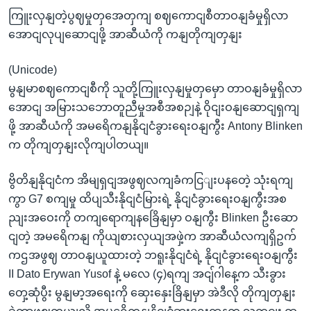
ကြူးလှနျတဲ့ပွဈမှုတှအေတှကျ စဈကောငျစီတာဝနျခံမှုရှိလာ
အောငျလုပျဆောငျဖို့ အာဆီယံကို ကနျတိုကျတှနျး
(Unicode)
မွနျမာစဈကောငျစီကို သူတို့ကြူးလှနျမှုတှမှော တာဝနျခံမှုရှိလာ
အောငျ အမြားသဘောတူညီမှုအစီအစဉျနဲ့ ဝိုငျးဝနျဆောငျရှကျ
ဖို့ အာဆီယံကို အမရေိကနျနိုငျငံခွားရေးဝနျကွီး Antony Blinken
က တိုကျတှနျးလိုကျပါတယျ။
ဗွိတိနျနိုငျငံက အိမျရှငျအဖွဈလကျခံကငြျးပနတေဲ့ သုံးရကျ
ကွာ G7 စကျမှု ထိပျသီးနိုငျငံမြားရဲ့ နိုငျငံခွားရေးဝနျကွီးအစ
ညျးအဝေးကို တကျရောကျနခြေိနျမှာ ဝနျကွီး Blinken ဦးဆော
ငျတဲ့ အမရေိကနျ ကိုယျစားလှယျအဖှဲ့က အာဆီယံလကျရှိဥက်
ကဌအဖွဈ တာဝနျယူထားတဲ့ ဘရူးနိုငျငံရဲ့ နိုငျငံခွားရေးဝနျကွီး
II Dato Erywan Yusof နဲ့ မလေ (၄)ရကျ အငျ်ဂါနေ့က သီးခွား
တှေ့ဆုံပွီး မွနျမာ့အရေးကို ဆှေးနှေးခြိနျမှာ အဲဒီလို တိုကျတှနျး