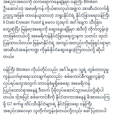
အစည်းအဝေးကို တက်ရောက်နေချိန်မှာ ဝန်ကြီး Blinken
ဦးဆောင်တဲ့ အမေရိကန် ကိုယ်စားလှယ်အဖွဲ့က အာဆီယံလက်ရှိ
ဥက္ကဌအဖြစ် တာဝန်ယူထားတဲ့ ဘရူးနိုင်ငံရဲ့ နိုင်ငံခြားရေးဝန်ကြီး
II Dato Erywan Yusof နဲ့ မေလ (၄)ရက် အင်္ဂါနေ့က သီးခြား
တွေ့ဆုံပြီး မြန်မာ့အရေးကို ဆွေးနွေးချိန်မှာ အဲဒီလို တိုက်တွန်းခဲ့
တာဖြစ်တယ်လို့ အမေရိကန်နိုင်ငံခြားရေးဌာနက သတင်း ထုတ်
ပြန်ထားပါတယ်။ မြန်မာနိုင်ငံရဲ့ အကျပ်အတည်းကိုဖြေရှင်းရာမှာ
အာဆီယံအခန်းကဏ္ဍ ကိုနှစ်နိုင်ငံဆွေးနွေးခဲ့ကြတယ်လို့ ဆိုပါ
တယ်။
ဝန်ကြီး Blinken ကိုယ်တိုင်လည်း အင်္ဂါနေ့က သူ့ရဲ့ တွစ်တာလူမှု
ကွန်ယက်မှာရေးသားချက်မှာလည်း- စစ်ကောင်စီကျူးလွန်တဲ့
လုပ်ရပ်တွေအတွက် တာဝန်ခံမှုရှိစေရေး အမေရိကန်
ပြည်ထောင်စုအနေနဲ့ ဒီထက် ပိုမိုလုပ်ဆောင်သွားမယ်လို့ဆိုပါ
တယ်။ ဒါ့အပြင် စစ်ကောင်စီကို နိုင်ငံတကာအနေနဲ့ ဖိအားပေးကြ
ဖို့ G7 စက်မှု ထိပ်သီးနိုင်ငံများရဲ့ နိုင်ငံခြားရေး ဝန်ကြီး
အစည်းအဝေးမှာ သူတိုက်တွန်းခဲ့တယ်လို့လည်း ဖေါ်ပြထားပါ