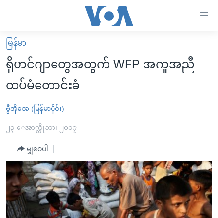
သုံး
ရ
လွယ်ကူ
မြန်မာ
မူလစာမျက်နှာ
စေ
ရိုဟင်ဂျာတွေအတွက် WFP အကူအညီ
မြန်မာ
သည့်
ထပ်မံတောင်းခံ
ကမ္ဘာ့သတင်းများ
Link
ဗွီဒီယို
နိုင်ငံတကာ
ဗွီအိုအေ (မြန်မာပိုင်း)
များ
သတင်းလွတ်လပ်ခွင့်
အမေရိကန်
၂၃ ေအာက္တိုဘာ၊ ၂၀၁၇
ပင်မ
ရပ်ဝန်းတခု လမ်းတခု အလွန်
တရုတ်
အကြောင်းအရာ
မျှဝေပါ
သို့
အင်္ဂလိပ်စာလေ့လာမယ်
အစ္စရေး-ပါလက်စတိုင်း
ကျော်
အပတ်စဉ်ကဏ္ဍများ
အမေရိကန်သုံးအီဒီယံ
ကြည့်
ရေဒီယိုနှင့်ရုပ်သံ အချက်အလက်များ
မကြေးမုံရဲ့ အင်္ဂလိပ်စာ
ရေဒီယို
ရန်
ပင်မ
ရေဒီယို/တီဗွီအစီအစဉ်
ရုပ်ရှင်ထဲက အင်္ဂလိပ်စာ
တီဗွီ