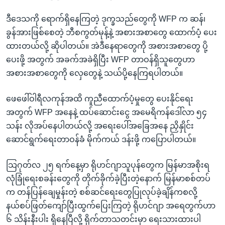
ဒီဒေသကို ရောက်ရှိနေကြတဲ့ ဒုက္ခသည်တွေကို WFP က ဆန်၊
ခွန်အားဖြစ်စေတဲ့ ဘီစကွတ်မုန့်နဲ့ အစားအစာတွေ ထောက်ပံ့ ပေး
ထားတယ်လို့ ဆိုပါတယ်။ အဲဒီနေရာတွေကို အစားအစာတွေ ပို့
ပေးဖို့ အတွက် အခက်အခဲရှိပြီး WFP တာဝန်ရှိသူတွေဟာ
အစားအစာတွေကို လှေတွေနဲ့ သယ်ပို့နေကြရပါတယ်။
ဖေဖေါ်ဝါရီလကုန်အထိ ကူညီထောက်ပံ့မှုတွေ ပေးနိုင်ရေး
အတွက် WFP အနေနဲ့ ထပ်ဆောင်းငွေ အမေရိကန်ဒေါ်လာ ၅၄
သန်း လိုအပ်နေပါတယ်လို့ အရေးပေါ်အခြေအနေ ညှိနှိုင်း
ဆောင်ရွက်ရေးတာဝန်ခံ မိုက်ကယ် ဒန်းဖို့ ကပြောပါတယ်။
သြဂုတ်လ ၂၅ ရက်နေ့မှာ ရိုဟင်ဂျာသူပုန်တွေက မြန်မာအစိုးရ
လုံခြုံရေးစခန်းတွေကို တိုက်ခိုက်ခဲ့ပြီးတဲ့နောက် မြန်မာစစ်တပ်
က တန်ပြန်ချေမှုန်းတဲ့ စစ်ဆင်ရေးတွေပြုလုပ်ခဲ့ချိန်ကစလို့
နယ်စပ်ဖြတ်ကျော်ပြီးထွက်ပြေးကြတဲ့ ရိုဟင်ဂျာ အရေတွက်ဟာ
၆ သိန်းနီးပါး ရှိနေပြီလို့ ရိုက်တာသတင်းမှာ ရေးသားထားပါ