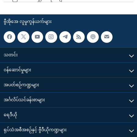
ဗွီအိုအေ လူမှုကွန်ယက်များ
သတင်း
၀န်ဆောင်မှုများ
အပတ်စဉ်ကဏ္ဍများ
အင်္ဂလိပ်သင်ခန်းစာများ
ရေဒီယို
ရုပ်သံအစီအစဉ်နှင့် ဗွီဒီယိုကဏ္ဍများ