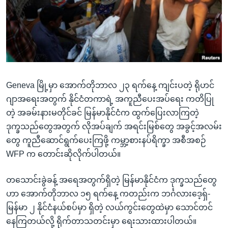
အ
သုတပဒေသာ အင်္ဂလိပ်စာ
ညွန်း
Learning English
စာမျက်နှာ
သို့
ဗွီအိုအေ လူမှုကွန်ယက်များ
ကျော်
ကြည့်
Geneva မြို့မှာ အောက်တိုဘာလ ၂၃ ရက်နေ့ ကျင်းပတဲ့ ရိုဟင်
ရန်
ဘာသာစကားများ
ဂျာအရေးအတွက် နိုင်ငံတကာရဲ့ အကူညီပေးအပ်ရေး ကတိပြု
ရှာဖွေ
တဲ့ အခမ်းနားမတိုင်ခင် မြန်မာနိုင်ငံက ထွက်ပြေးလာကြတဲ့
ရန်
ဒုက္ခသည်တွေအတွက် လိုအပ်ချက် အရင်းမြစ်တွေ အခွင့်အလမ်း
နေရာ
တွေ ကူညီဆောင်ရွက်ပေးကြဖို့ ကမ္ဘာ့စားနပ်ရိက္ခာ အစီအစဉ်
သို့
WFP က တောင်းဆိုလိုက်ပါတယ်။
ကျော်
ရန်
တသောင်းခွဲခန့် အရေအတွက်ရှိတဲ့ မြန်မာနိုင်ငံက ဒုက္ခသည်တွေ
ဟာ အောက်တိုဘာလ ၁၅ ရက်နေ့ ကတည်းက ဘင်္ဂလားဒေ့ရှ်-
မြန်မာ ၂ နိုင်ငံနယ်စပ်မှာ ရှိတဲ့ လယ်ကွင်းတွေထဲမှာ သောင်တင်
နေကြတယ်လို့ ရိုက်တာသတင်းမှာ ရေးသားထားပါတယ်။