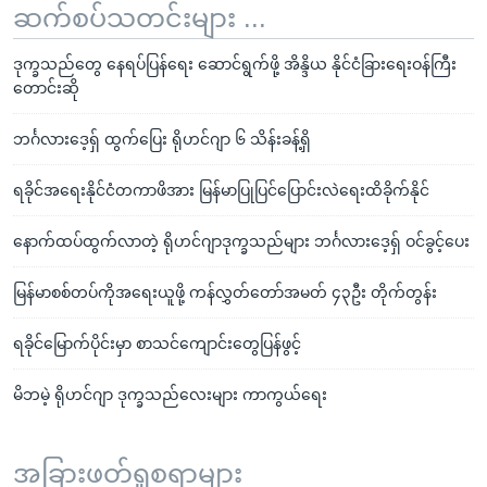
ဆက်စပ်သတင်းများ ...
ဒုက္ခသည်တွေ နေရပ်ပြန်ရေး ဆောင်ရွက်ဖို့ အိန္ဒိယ နိုင်ငံခြားရေးဝန်ကြီး
တောင်းဆို
ဘင်္ဂလားဒေ့ရှ် ထွက်ပြေး ရိုဟင်ဂျာ ၆ သိန်းခန့်ရှိ
ရခိုင်အရေးနိုင်ငံတကာဖိအား မြန်မာပြုပြင်ပြောင်းလဲရေးထိခိုက်နိုင်
နောက်ထပ်ထွက်လာတဲ့ ရိုဟင်ဂျာဒုက္ခသည်များ ဘင်္ဂလားဒေ့ရ်ှ ဝင်ခွင့်ပေး
မြန်မာစစ်တပ်ကိုအရေးယူဖို့ ကန်လွှတ်တော်အမတ် ၄၃ဦး တိုက်တွန်း
ရခိုင်မြောက်ပိုင်းမှာ စာသင်ကျောင်းတွေပြန်ဖွင့်
မိဘမဲ့ ရိုဟင်ဂျာ ဒုက္ခသည်လေးများ ကာကွယ်ရေး
အခြားဖတ်ရှုစရာများ