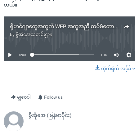
တယ်။
ရိုဟင်ဂျာတွေအတွက် WFP အကူအညီ ထပ်မံတောင်းခံ
by
ဗွီအိုအေသတင်းဌာန
No media source currently available
0:00
1:16
တိုက်ရိုက် လင့်ခ်
မျှဝေပါ
Follow us
ဗွီအိုအေ (မြန်မာပိုင်း)