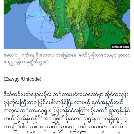
အ
သုတပဒေသာ အင်္ဂလိပ်စာ
ညွန်း
Learning English
စာမျက်နှာ
သို့
ဗွီအိုအေ လူမှုကွန်ယက်များ
ကျော်
ကြည့်
ရန်
ဘာသာစကားများ
မေလ ၁၂ ရက်နေ့ မိုးလေဝသ အခြေအနေ (ဓါတ်ပုံ-မိုးလဝေသနှင့ျဇလဗ
ရှာဖွေ
ဒေညှှနျကွားမှုဦးစီးဌာန )
ရန်
နေရာ
(Zawgyi/Unicode)
သို့
ကျော်
ဒီသီတင်းပတ်နှောင်းပိုင်း ဘင်္ဂလားပင်လယ်အော်မှာ ဆိုင်ကလုန်း
ရန်
မုန်တိုင်းကြီးတခု ဖြစ်ပေါ်လာနိုင်ပြီး လာမယ့် ရက်အနည်းငယ်
အတွင်း ဘင်္ဂလားဒေ့ရှ် နဲ့ မြန်မာနိုင်ငံအကြား မိုးစတင် ရွာသွန်းနိုင်
တယ်လို့ အိန္ဒိယနိုင်ငံအခြေစိုက် မိုးလေဝသဌာန တာဝန်ရှိသူတွေ
က ပြောပါတယ်။ အခုလက်ရှိမှာတော့ ဘင်္ဂလားပင်လယ်အော်