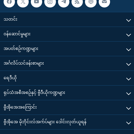
သတင်း
၀န်ဆောင်မှုများ
အပတ်စဉ်ကဏ္ဍများ
အင်္ဂလိပ်သင်ခန်းစာများ
ရေဒီယို
ရုပ်သံအစီအစဉ်နှင့် ဗွီဒီယိုကဏ္ဍများ
ဗွီအိုအေအကြောင်း
ဗွီအိုအေ မိုဘိုင်းလ်အက်ပ်များ ဒေါင်းလုတ်ယူရန်