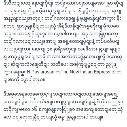
ဒီသီတငျးပတျနှောငျးပိုငျး ဘငျ်ဂလားပငျလယျအောျမှာ ဆိုငျ
ကလုနျးမုနျတိုငျးကွီးတခု ဖွဈပေါျလာနိုငျပွီး လာမယ့ျ ရကျ
အနညျးငယျအတှငျး ဘငျ်ဂလားဒေ့ရျှ နဲ့ မွနျမာနိုငျငံအကွား မိုး
စတငျ ရှာသှနျးနိုငျတယျလို့ အိန်ဒိယနိုငျငံအခွစေိုကျ မိုးလဝေ
သဌာန တာဝနျရှိသူတှကေ ပွောပါတယျ။ အခုလကျရှိမှာတော့
ဘငျ်ဂလားပငျလယျအောျ အရှေ့တောငျပိုငျးနဲ့ ကပ်ပလီပငျ
လယျပွငျကွား နောကျ ၄၈ နာရီအတှငျး လဖေိအား နညျး ရပျဝ
နျးတခုဖွဈပေါျလာဖို့ အလားအလာတှရှေိနတေယျလို့ ဒသေတှ
ငျး ဆိုငျကလုံးမုနျတိုငျး သတိပေး အခကြျပွစငျတာ ညှှနျ
ကွား ရေးမှူး N Puviarasan ကThe New Indian Express သတ
ငျးစာကို ပွောပါတယ။
ဒီအခွအေနတှေကွေောင့ျ ဘငျ်ဂလားပငျလယျအောျအရှေ့
တောငျပိုငျး၊ ကပ်ပလီပငျလယျပွငျတောငျပိုငျးနဲ့ နီကိုဘာကြှနျး
တဝိုကျ မလေ ၁၆ ရကျဝနျးကငြျမှာ အနောကျတောငျမုတျသုံ
လေ ဝငျရောကျနိုငျတယျလို့ ခန့ျမှနျးထားပါတယျ။