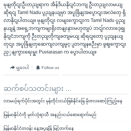
မုနျတိုငျးဦးတညျရာက အိန်ဒိယနိုငျငံဘကျ ဦးတညျလာမယျ
ဆိုရငျ Tamil Nadu ပွညျနယျမှာ အပူခြိနျအပွောငျးအလဲတှေ ရှိ
လာနိုငျပါတယျ။ မုနျတိုငျး လမျးကွောငျးက Tamil Nadu ပွညျ
နယျနဲ့ အရှေ့ဘကျကမျးရိုးတနျးနားမဟုတျပဲ ဘငျ်ဂလားဒေ့ရျှ
နိုငျငံဘကျကို ဉီးတညျတိုကျခတျမယျ ဆိုရငျတော့ ပွညျနယျ
တှငျး အပူခြိနျတှဆေကျလကျမွင့ျတကျနဉေီးမှာ ဖွဈကွောငျး
ညှှနျကွားရေးမှူး Puviarasan က ပွောပါတယျ။
မျှဝေပါ
Follow us
ဆက်စပ်သတင်းများ ...
လာမယ့်ရက်ပိုင်းအတွင်း မုန်တိုင်းငယ်ဖြစ်နိုင်ခြေ မိုးဇလစောင့်ကြည့်နေ
မြန်မာနိုင်ငံကို မုတ်သုံရာသီ အနည်းငယ်စောရောက်မည်
မြန်မာနိုင်ငံတဝန်း နေ့အပူချိန် မြင့်တက်နေ