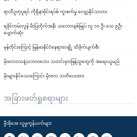
ရာသီဥတုပူရင် ကိုရိုနာဗိုင်းရပ်စ် ကူးစက်မှု လျော့နိုင်သလား
ရခိုင်ကမ်းလွန် မီးပြတိုက်အနီး သဘောၤနစ်မြုပ် လူ ၁၀ ဦး သေ ၉ဦး
ပျောက်ဆုံး
မုန်တိုင်းကြောင့် မြန်မာနိုင်ငံနေရာတချို့ ထိခိုက်ပျက်စီး
မိုးလေဝသနဲ့သဘာဝဘေး သတင်းမှားဖြန့်သူတွေကို အရေးယူမည်
မိုးများနိုင်သေးကြောင်း မိုးဇလ သတိပေးထား
အခြားဖတ်ရှုစရာများ
ဗွီအိုအေ လူမှုကွန်ယက်များ