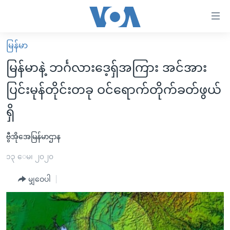
သုံး
ရ
လွယ်ကူ
မြန်မာ
မူလစာမျက်နှာ
စေ
မြန်မာနဲ့ ဘင်္ဂလားဒေ့ရှ်အကြား အင်အား
မြန်မာ
သည့်
ပြင်းမုန်တိုင်းတခု ဝင်ရောက်တိုက်ခတ်ဖွယ်
ကမ္ဘာ့သတင်းများ
Link
ရှိ
ဗွီဒီယို
နိုင်ငံတကာ
များ
သတင်းလွတ်လပ်ခွင့်
အမေရိကန်
ပင်မ
ဗွီအိုအေမြန်မာဌာန
ရပ်ဝန်းတခု လမ်းတခု အလွန်
တရုတ်
အကြောင်းအရာ
၁၃ ေမ၊ ၂၀၂၀
သို့
အင်္ဂလိပ်စာလေ့လာမယ်
အစ္စရေး-ပါလက်စတိုင်း
ကျော်
မျှဝေပါ
အပတ်စဉ်ကဏ္ဍများ
အမေရိကန်သုံးအီဒီယံ
ကြည့်
ရေဒီယိုနှင့်ရုပ်သံ အချက်အလက်များ
မကြေးမုံရဲ့ အင်္ဂလိပ်စာ
ရေဒီယို
ရန်
ပင်မ
ရေဒီယို/တီဗွီအစီအစဉ်
ရုပ်ရှင်ထဲက အင်္ဂလိပ်စာ
တီဗွီ