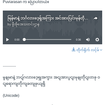
Puviarasan က ပြောပါတယ်။
မြန်မာနဲ့ ဘင်္ဂလားဒေ့ရှ်အကြား အင်အားပြင်းမုန်တိုင်းတခု ဝင်ရောက်တိုက်ခတ်ဖွယ်ရှိ
by
ဗွီအိုအေသတင်းဌာန
No media source currently available
0:00
0:36
တိုက်ရိုက် လင့်ခ်
..............
မွနျမာနဲ့ ဘငျ်ဂလားဒေ့ရျှအကွား အငျအားပွငျးမုနျတိုငျးတခု ဝ
ငျရောကျတိုကျခတျဖှယျရှိ
(Unicode)