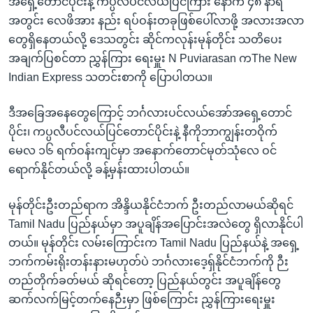
အရှေ့တောင်ပိုင်းနဲ့ ကပ္ပလီပင်လယ်ပြင်ကြား နောက် ၄၈ နာရီ
အတွင်း လေဖိအား နည်း ရပ်ဝန်းတခုဖြစ်ပေါ်လာဖို့ အလားအလာ
တွေရှိနေတယ်လို့ ဒေသတွင်း ဆိုင်ကလုန်းမုန်တိုင်း သတိပေး
အချက်ပြစင်တာ ညွှန်ကြား ရေးမှူး N Puviarasan ကThe New
Indian Express သတင်းစာကို ပြောပါတယ။
ဒီအခြေအနေတွေကြောင့် ဘင်္ဂလားပင်လယ်အော်အရှေ့တောင်
ပိုင်း၊ ကပ္ပလီပင်လယ်ပြင်တောင်ပိုင်းနဲ့ နီကိုဘာကျွန်းတဝိုက်
မေလ ၁၆ ရက်ဝန်းကျင်မှာ အနောက်တောင်မုတ်သုံလေ ဝင်
ရောက်နိုင်တယ်လို့ ခန့်မှန်းထားပါတယ်။
မုန်တိုင်းဦးတည်ရာက အိန္ဒိယနိုင်ငံဘက် ဦးတည်လာမယ်ဆိုရင်
Tamil Nadu ပြည်နယ်မှာ အပူချိန်အပြောင်းအလဲတွေ ရှိလာနိုင်ပါ
တယ်။ မုန်တိုင်း လမ်းကြောင်းက Tamil Nadu ပြည်နယ်နဲ့ အရှေ့
ဘက်ကမ်းရိုးတန်းနားမဟုတ်ပဲ ဘင်္ဂလားဒေ့ရှ်နိုင်ငံဘက်ကို ဉီး
တည်တိုက်ခတ်မယ် ဆိုရင်တော့ ပြည်နယ်တွင်း အပူချိန်တွေ
ဆက်လက်မြင့်တက်နေဉီးမှာ ဖြစ်ကြောင်း ညွှန်ကြားရေးမှူး