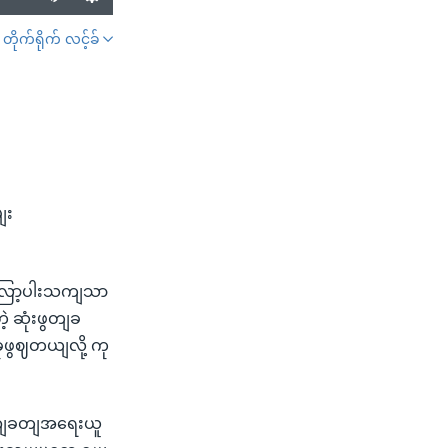
တိုက်ရိုက် လင့်ခ်
SHARE
ျး
လြော့ပါးသကျသာ
ဲ့ ဆုံးဖွတျခ
ုဖွဈတယျလို့ ကု
ဒဏျခတျအရေးယူ