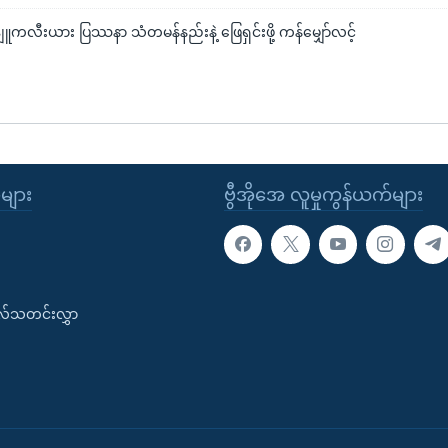
ျူကလီးယား ပြဿနာ သံတမန်နည်းနဲ့ ဖြေရှင်းဖို့ ကန်မျှော်လင့်
ုများ
ဗွီအိုအေ လူမှုကွန်ယက်များ
းလ်သတင်းလွှာ