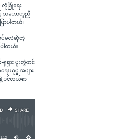
လုံခြုံရေး
ယ့် သဘောတူညီ
ကပြောပါတယ်။
ပ်မလဲဆိုတဲ့
ားပါတယ်။
ရုရှား ပူးတွဲတင်
အရေးယူမှု အများ
နဲ့ ပင်လယ်စာ
D
SHARE
1:12