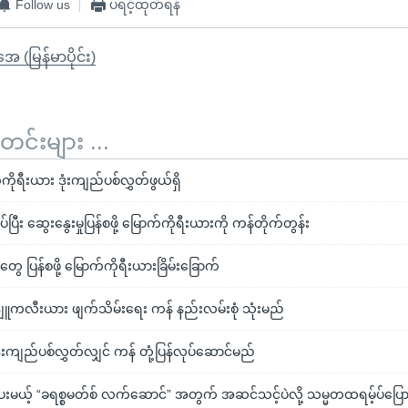
Follow us
ပရင့်ထုတ်ရန်
ုအေ (မြန်မာပိုင်း)
်းများ ...
ကိုရီးယား ဒုံးကျည်ပစ်လွှတ်ဖွယ်ရှိ
ပ်ပြီး ဆွေးနွေးမှုပြန်စဖို့ မြောက်ကိုရီးယားကို ကန်တိုက်တွန်း
ေ ပြန်စဖို့ မြောက်ကိုရီးယားခြိမ်းခြောက်
နျူကလီးယား ဖျက်သိမ်းရေး ကန် နည်းလမ်းစုံ သုံးမည်
ုံးကျည်ပစ်လွှတ်လျှင် ကန် တုံ့ပြန်လုပ်ဆောင်မည်
ေးမယ့် “ခရစ္စမတ်စ် လက်ဆောင်” အတွက် အဆင်သင့်ပဲလို့ သမ္မတထရမ့်ပ်ပြေ