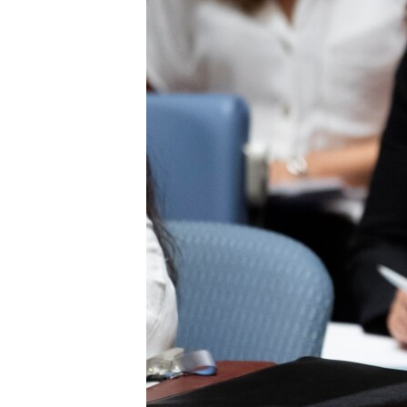
သုတပဒေသာ အင်္ဂလိပ်စာ
အ
ညွန်း
စာမျက်နှာ
သို့
ကျော်
ကြည့်
ရန်
ရှာဖွေ
ရန်
နေရာ
သို့
ကျော်
ရန်