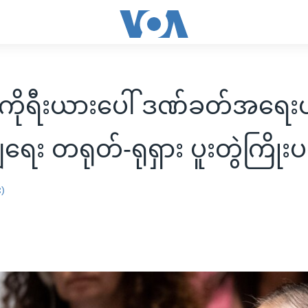
ကိုရီးယားပေါ် ဒဏ်ခတ်အရေးယူ
ျရေး တရုတ်-ရုရှား ပူးတွဲကြိုးပ
း)