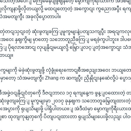
နသေေးတဲ့အပေါျ မကြမေနပျဖွဈနတေဲ့ မွောကျကိုရီးယားက အဲဒီစမျ
ိုကျနာဖို့လိုတယျလို့ မထငျတော့တဲ့ အကွောငျး ကွညောအပွီး ရက
သံအမတျကွီး အခုလိုပွောတာပါ။
းတှဲတငျသှငျးတဲ့ ဆုံးဖွတျခကြျမူကွမျးနဲ့ပတျသကျပွီး အရငျကလုပျခဲ
အဝေး နှဈကွိမျ မှာတော့ သဘောတူညီခကြျ မရခဲ့ကွပါဘူး။ ဒါပ
ပိုရလာအောငျ လုပျနိုငျမယျလို့ မြှောျလင့ျတဲ့အကွောငျး သံ
ါတယျ။
ကွမျးကို မဲခှဲဆုံးဖွတျဖို့ လုံခွုံရေးကောငျစီအစညျးအဝေး ဘယျတော
ှာတော့ သံအမတျကွီး Zhang က ဆကျပွီး ညှိနှိုငျးနဆေဲလို့ပဲ ပွေ
စီအဖှဲ့ဝငျနိုငျငံတှကေို ဒီဇငျဘာလ ၁၇ ရကျနေ့က ဖွန့ျဝထေားတဲ့ တရ
့ ဆုံးဖွတျခကြျ မူကွမျးမှာ ၂၀၁၇ ခုနှဈက သဘောတူခမြှတျထားတ
းအပွားကို ရုပျသိမျးဖို့ ပါရှိပါတယ။ျ အဲဒီထဲမှာ မွောကျကိုရီး
စာ ထုတျကုနျတှကေို ပိတျပငျထားတာ ရုပျသိမျးပေးဖို့လညျး ပါ