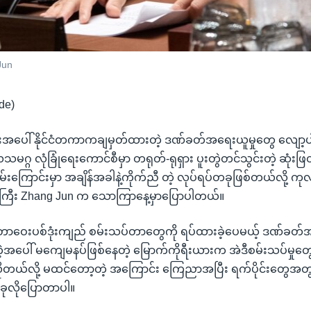
Jun
de)
းအပေါ် နိုင်ငံတကာကချမှတ်ထားတဲ့ ဒဏ်ခတ်အရေးယူမှုတွေ လျော့
သမဂ္ဂ လုံခြုံရေးကောင်စီမှာ တရုတ်-ရုရှား ပူးတွဲတင်သွင်းတဲ့ ဆုံးဖ
်းကြောင်းမှာ အချိန်အခါနဲ့ကိုက်ညီ တဲ့ လုပ်ရပ်တခုဖြစ်တယ်လို့ ကု
ြီး Zhang Jun က သောကြာနေ့မှာပြောပါတယ်။
တာဝေးပစ်ဒုံးကျည် စမ်းသပ်တာတွေကို ရပ်ထားခဲ့ပေမယ့် ဒဏ်ခတ်
အပေါ် မကျေမနပ်ဖြစ်နေတဲ့ မြောက်ကိုရီးယားက အဲဒီစမ်းသပ်မှုတ
လိုတယ်လို့ မထင်တော့တဲ့ အကြောင်း ကြေညာအပြီး ရက်ပိုင်းတွေအတွ
ုလိုပြောတာပါ။