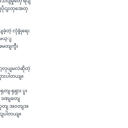
းသပျမှုတှေ ရပျ
ျပိုငျးတှအေတှ
့တဲ့ လုံခွုံရေး
မေယ့ျ
အမတျကွီး
့လုပျမလဲဆိုတဲ့
ာသှားပါတယျ။
ုတျ-ရုရှား ပူး
ဲ့ ဒဏျခတျ
ယားထုတျ အဝတျအ
ဝငျပါတယျ။