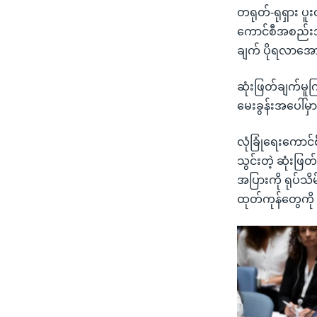
တရုတ်-ရုရှား ပူး
ကောင်စီအစည်းအ
ချက် ပိုရလာအော
ဆုံးဖြတ်ချက်မူက
မေးခွန်းအပေါ်မှ
လုံခြုံရေးကောင်
သွင်းတဲ့ ဆုံးဖ
အပြားကို ရုပ်သ
ထုတ်ကုန်တွေကို