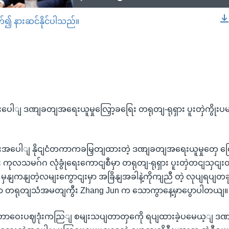
တ်၍ နားဆင်နိုင်ပါသည်။
EMBED
းပေါျ ဒဏျခတျအရေးယူမှုလြှော့ခရြေး တရုတျ-ရုရှား ပူးတှဲကွိုးပမ
ယားအပေါျ နိုငျငံတကာကခမြှတျထားတဲ့ ဒဏျခတျအရေးယူမှုတှေ 
ီး ကုလသမဂ်ဂ လုံခွုံရေးကောငျစီမှာ တရုတျ-ရုရှား ပူးတှဲတငျသှငျးတ
ှနျကနျတဲ့လမျးကွောငျးမှာ အခြိနျအခါနဲ့ကိုကျညီ တဲ့ လုပျရပျတခ
ာ တရုတျသံအမတျကွီး Zhang Jun က သောကွာနေ့မှာပွောပါတယျ။
့ တာဝေးပဈဒုံးကညြျ စမျးသပျတာတှကေို ရပျထားခဲ့ပမေယ့ျ 