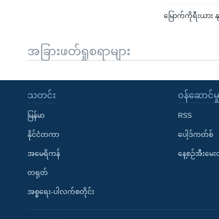
မြောက်ကိုရီးယား န
အခြားဖတ်ရှုစရာများ
သတင်း
၀န်ဆောင်မှ
မြန်မာ
RSS
နိုင်ငံတကာ
ပေါ့ဒ်ကတ်စ်
အမေရိကန်
နေ့စဉ်အီးမေ
တရုတ်
အစ္စရေး-ပါလက်စတိုင်း