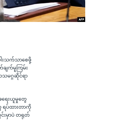
ပါးသက်သာစေဖို့
ြတ်ချက်မူကြမ်း
လသမဂ္ဂဆိုင်ရာ
အရေးယူမှုတွေ
ွေ ရပ်ထားတာကို
င်းမှာပဲ တရုတ်