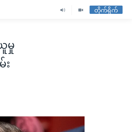
တိုက်ရိုက်
မှု
မ်း