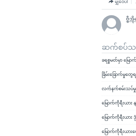
မျှဝေပါ
ဗွီအိ
ဆက်စပ်သတင
ခရစ္စမတ်မှာ မြောက်
ခြိမ်းခြောက်မှုတွေရ
လက်နက်စမ်းသပ်မှုတွ
မြောက်ကိုရီးယား 
မြောက်ကိုရီးယား ဒ
မြောက်ကိုရီးယားပ