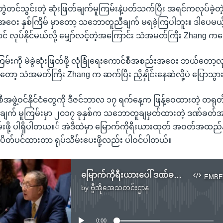
တွဲတင်သွင်းတဲ့ ဆုံးဖြတ်ချက်မူကြမ်းနဲ့ပတ်သက်ပြီး အရင်ကလုပ်ခဲ့တဲ့ 
ဝေး နှစ်ကြိမ် မှာတော့ သဘောတူညီချက် မရခဲ့ကြပါဘူး။ ဒါပေမ
င် လုပ်နိုင်မယ်လို့ မျှော်လင့်တဲ့အကြောင်း သံအမတ်ကြီး Zhang 
ြမ်းကို မဲခွဲဆုံးဖြတ်ဖို့ လုံခြုံရေးကောင်စီအစည်းအဝေး ဘယ်တော့လု
ာတော့ သံအမတ်ကြီး Zhang က ဆက်ပြီး ညှိနှိုင်းနေဆဲလို့ပဲ ပြောသွ
စီအဖွဲ့ဝင်နိုင်ငံတွေကို ဒီဇင်ဘာလ ၁၇ ရက်နေ့က ဖြန့်ဝေထားတဲ့ တရုတ်-
ြတ်ချက် မူကြမ်းမှာ ၂၀၁၇ ခုနှစ်က သဘောတူချမှတ်ထားတဲ့ ဒဏ်ခတ်
ိမ်းဖို့ ပါရှိပါတယ။် အဲဒီထဲမှာ မြောက်ကိုရီးယားထုတ် အဝတ်အထည်
 ပိတ်ပင်ထားတာ ရုပ်သိမ်းပေးဖို့လည်း ပါဝင်ပါတယ်။
မြောက်ကိုရီးယားပေါ် ဒဏ်ခတ်အရေးယူမှုလျှော့ချရေး တရုတ်-ရုရှား ပူးတွဲကြိုးပမ်း
EMBE
by
ဗွီအိုအေသတင်းဌာန
No media source currently available
0:00