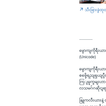
သီးခြားခွဲထု
..............
မွောကျကိုရီးယာ
(Unicode)
မွောကျကိုရီး
စဖေို့ရညျရှယျပွ
ကြျမူကွမျးဟာ မ
လသမဂ်ဂဆိုငျရ
နြူကလီးယားနဲ