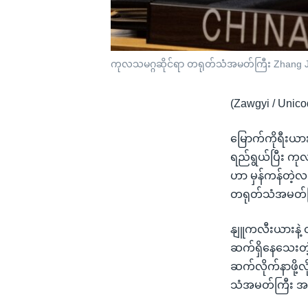
ကုလသမဂ္ဂဆိုင်ရာ တရုတ်သံအမတ်ကြီး Zhang 
(Zawgyi / Unico
မြောက်ကိုရီးယာ
ရည်ရွယ်ပြီး ကုလ
ဟာ မှန်ကန်တဲ့လမ
တရုတ်သံအမတ်က
နျူကလီးယားနဲ့ 
ဆက်ရှိနေသေးတဲ့
ဆက်လိုက်နာဖို့
သံအမတ်ကြီး အခ