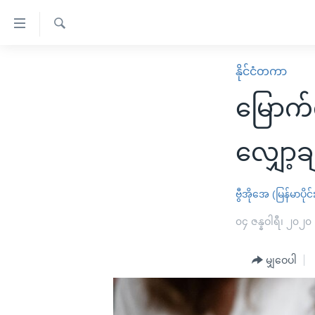
သုံး
ရ
ရှာဖွေ
လွယ်ကူ
မူလစာမျက်နှာ
နိုင်ငံတကာ
ရ
စေ
မြန်မာ
လာ
မြောက်
သည့်
ဒ်
ကမ္ဘာ့သတင်းများ
Link
ဗွီဒီယို
နိုင်ငံတကာ
လျှော့ခ
များ
သတင်းလွတ်လပ်ခွင့်
အမေရိကန်
ပင်မ
ရပ်ဝန်းတခု လမ်းတခု အလွန်
တရုတ်
ဗွီအိုအေ (မြန်မာပိုင်
အကြောင်းအရာ
အင်္ဂလိပ်စာလေ့လာမယ်
အစ္စရေး-ပါလက်စတိုင်း
၀၄ ဇန္နဝါရီ၊ ၂၀၂၀
သို့
အပတ်စဉ်ကဏ္ဍများ
အမေရိကန်သုံးအီဒီယံ
ကျော်
မျှဝေပါ
ကြည့်
ရေဒီယိုနှင့်ရုပ်သံ အချက်အလက်များ
မကြေးမုံရဲ့ အင်္ဂလိပ်စာ
ရေဒီယို
ရန်
ရေဒီယို/တီဗွီအစီအစဉ်
ရုပ်ရှင်ထဲက အင်္ဂလိပ်စာ
တီဗွီ
ပင်မ