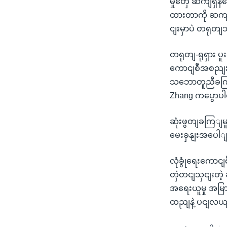
မှုတှေ ဆကျရှိ
ထားတာကို ဆကျလ
ငျးမှာပဲ တရုတျ
တရုတျ-ရုရှား ပူ
ကောငျစီအစညျး
သဘောတူညီခကြျ 
Zhang ကပွောပ
ဆုံးဖွတျခကြျမူ
မေးခှနျးအပေါျမ
လုံခွုံရေးကောငျ
တှဲတငျသှငျးတဲ
အရေးယူမှု အမြာ
ထညျနဲ့ ပငျလယျ