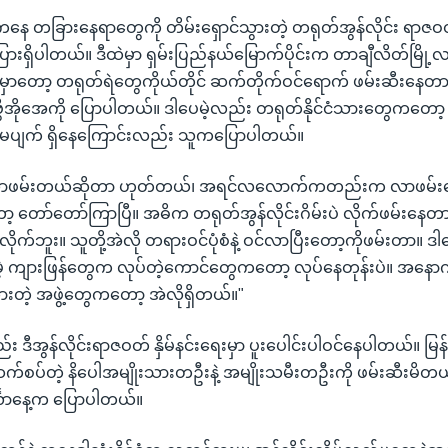
်းကနေ တခြားနေရာတွေကို တိမ်းရှောင်သွားတဲ့ တရုတ်အွန်လိုင်း ရာဇဝ
းရှိပါတယ်။ ဒီထဲမှာ ရှမ်းပြည်နယ်မြောက်ပိုင်းက တာချီလိတ်မြို
ာတော့ တရုတ်ရဲတွေကိုယ်တိုင် ဆက်တိုက်ဝင်ရောက် ဖမ်းဆီးနေတာတ
အိုအေကို ပြောပါတယ်။ ဒါပေမဲ့လည်း တရုတ်နိုင်ငံသားတွေကတော့
မပျက် ရှိနေကြောင်းလည်း သူကပြောပါတယ်။
လာဖမ်းတယ်ဆိုတာ ဟုတ်တယ်၊ အရင်လလောက်ကတည်းက လာဖမ်းနေ
့ တော်တော်ကြာပြီ။ အဓိက တရုတ်အွန်လိုင်းဂိမ်းပဲ လိုက်ဖမ်းနေတ
ိုက်ဘူး။ သူတို့အဲလို တရားဝင်ပုံစံနဲ့ ဝင်လာပြီးတော့ကိုဖမ်းတာ။ 
မဲ့ ကျားဖြန်တွေက လုပ်တဲ့ကောင်တွေကတော့ လုပ်နေတုန်းပဲ။ အနေ
ထားတဲ့ အဖွဲ့တွေကတော့ အဲလိုရှိတယ်။"
ည်း ဒီအွန်လိုင်းရာဇဝတ် နှိမ်နင်းရေးမှာ ပူးပေါင်းပါဝင်နေပါတယ်။ 
့ ဆက်စပ်တဲ့ နိပေါအမျိုးသားတဦးနဲ့ အမျိုးသမီးတဦးကို ဖမ်းဆီးမိတယ်လ
်္လာနေ့က ပြောပါတယ်။