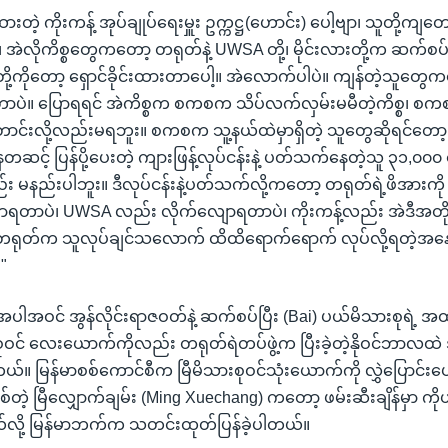
ားတဲ့ ကိုးကန့် အုပ်ချုပ်ရေးမှူး ဥက္ကဋ္ဌ(ဟောင်း) ပေါ့ဗျာ၊ သူတို့က
 အဲလိုကိစ္စတွေကတော့ တရုတ်နဲ့ UWSA တို့၊ မိုင်းလားတို့က ဆက်
့ကိုတော့ ရှောင်ခိုင်းထားတာပေါ့။ အဲလောက်ပါပဲ။ ကျန်တဲ့သူတွေ
တာပဲ။ ပြောရရင် အဲကိစ္စက စကစက သိပ်လက်လှမ်းမမီတဲ့ကိစ္စ၊ စကစ
ာင်းလို့လည်းမရဘူး။ စကစက သူ့နယ်ထဲမှာရှိတဲ့ သူတွေဆိုရင်တော
့် ပြန်ပို့ပေးတဲ့ ကျားဖြန့်လုပ်ငန်းနဲ့ ပတ်သက်နေတဲ့သူ ၃၁,၀၀၀ 
မနည်းပါဘူး။ ဒီလုပ်ငန်းနဲ့ပတ်သက်လို့ကတော့ တရုတ်ရဲ့ဖိအားကို
ရတာပဲ၊ UWSA လည်း လိုက်လျောရတာပဲ၊ ကိုးကန့်လည်း အဲဒီအတိုင်
ှာ တရုတ်က သူလုပ်ချင်သလောက် ထိထိရောက်ရောက် လုပ်လို့ရတဲ့အ
။"
အပါအဝင် အွန်လိုင်းရာဇဝတ်နဲ့ ဆက်စပ်ပြီး (Bai) ပယ်မိသားစုရဲ့ အ
းစုဝင် လေးယောက်ကိုလည်း တရုတ်ရဲတပ်ဖွဲ့က ပြီးခဲ့တဲ့နိုဝင်ဘာလထ
ယ်။ မြန်မာစစ်ကောင်စီက မြီမိသားစုဝင်သုံးယောက်ကို လွှဲပြောင်းပေးခ
်တဲ့ မြီလျှောက်ချမ်း (Ming Xuechang) ကတော့ ဖမ်းဆီးချိန်မှာ ကိုယ
ယ်လို့ မြန်မာဘက်က သတင်းထုတ်ပြန်ခဲ့ပါတယ်။