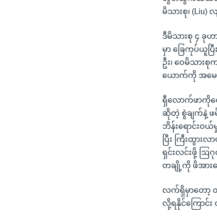
မိသားစု၊ (Liu) 
ဒီမိသားစု ၄ ခုဟ
မှာ ခြေကုပ်ယူပ
ဦး၊ ဝေမိသားစုကသ
ယောက်ကို အမေရိ
ရှီလောက်ဖာကိုတ
ဆိုတဲ့ စွဲချက်န
ဘိန်းရောင်းဝယ်မ
ပြီး ကြီးထွားလာ
ရှင်းလင်းဖို့ ဩ
တချို့ကို ဖိအား
လက်ရှိမှာတော့ တ
လို့ရနိုင်ကြောင