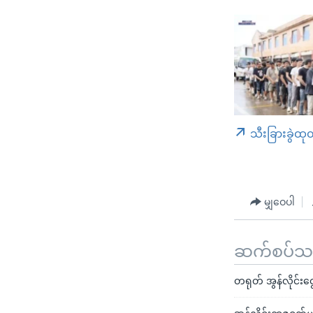
သီးခြားခွဲထု
မျှဝေပါ
ဆက်စပ်သတင
တရုတ် အွန်လိုင်းငွေလ