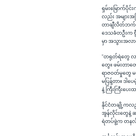
ရှမ်းမြောက်ပိုင
လည်း အများအပြာ
တာချီလိတ်ဘက်မှ
ဒေသခံတဦးက ဗွီ
မှာ အသွားအလာ
"တရုတ်ရဲတွေ 
တွေ။ ဖမ်းတာတော
ရာဇဝတ်မှုတွေ မလ
မပြန့်တာ။ ဒါပေ
နဲ့ ကြီးကြီးပေး
နိုင်ငံတချို့ကလ
အွန်လိုင်းတွေနဲ
ရဲတပ်ဖွဲ့က တနင