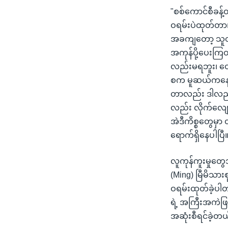
"စစ်ကောင်စီခန့်ထ
ဝရမ်းပဲထုတ်တာ၊
အခကျတော့ သူတို
အကုန်ပို့ပေးကြ
လည်းမရဘူး၊ တေ
စက မူဆယ်ကနေတဆင
တာလည်း ဒါလည်း 
လည်း လိုက်လျော
အဲဒီကိစ္စတွေမ
ရောက်ရှိနေပါပြီ
လူကုန်ကူးမှုတွေ
(Ming) မြီမိသာ
ဝရမ်းထုတ်ခဲ့ပါတ
ရဲ့ အကြီးအကဲဖြစ
အဆုံးစီရင်ခဲ့တ