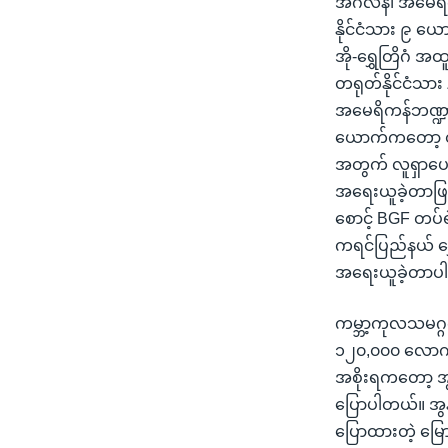
အင်္ဂလန်၊ အမေရိက
နိုင်ငံသား ၉ ယ
အို-ရွှေတြိဂံ အထ
တရုတ်နိုင်ငံသား
အမေရိကန်ဘဏ္ဍာရ
ယောက်ကတော့ တရု
အတွက် လူရှာပေးတ
အရေးယူခဲ့တာဖြ
စောင့် BGF တပ်
ကရင်ပြည်နယ် ရွှ
အရေးယူခဲ့တာပါ
ကမ္ဘာ့ကုလသမဂ္ဂက
၁၂၀,၀၀၀ လောက်
အစိုးရကတော့ အ
ပြောပါတယ်။ အွန်
ပြောထားတဲ့ မြောက