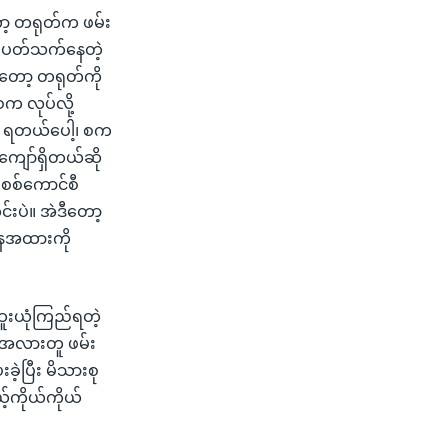
ျတော့ တရုတ်က ဖမ်း
စပ်ပတ်သက်နေတဲ့
ကတော့ တရုတ်ကို
က လုပ်လို့
့ ရတယ်ပေါ့၊ စက
ကျော်ရှိတယ်ဆို
 စစ်ကောင်စီ
းပဲ။ အဲဒီတော့
နေအထားကို
ထူးယုံကြည်ရတဲ့
ဲ အလားတူ ဖမ်း
ဲ့ပြီး မိသားစု
့်ကိုယ်ကိုယ်