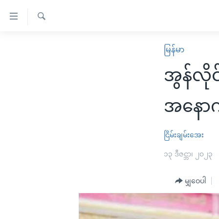
သုံး
ရ
ရှာဖွေ
လွယ်ကူ
မူလစာမျက်နှာ
မြန်မာ
ရ
စေ
မြန်မာ
လာ
အွန်လို
သည့်
ဒ်
ကမ္ဘာ့သတင်းများ
Link
ဗွီဒီယို
နိုင်ငံတကာ
အနောက်န
များ
သတင်းလွတ်လပ်ခွင့်
အမေရိကန်
ပင်မ
ရပ်ဝန်းတခု လမ်းတခု အလွန်
တရုတ်
ငြိမ်းချမ်းအေး
အကြောင်းအရာ
အင်္ဂလိပ်စာလေ့လာမယ်
အစ္စရေး-ပါလက်စတိုင်း
၁၃ ဒီဇင္ဘာ၊ ၂၀၂၃
သို့
အပတ်စဉ်ကဏ္ဍများ
အမေရိကန်သုံးအီဒီယံ
ကျော်
မျှဝေပါ
ကြည့်
ရေဒီယိုနှင့်ရုပ်သံ အချက်အလက်များ
မကြေးမုံရဲ့ အင်္ဂလိပ်စာ
ရေဒီယို
ရန်
ရေဒီယို/တီဗွီအစီအစဉ်
ရုပ်ရှင်ထဲက အင်္ဂလိပ်စာ
တီဗွီ
ပင်မ