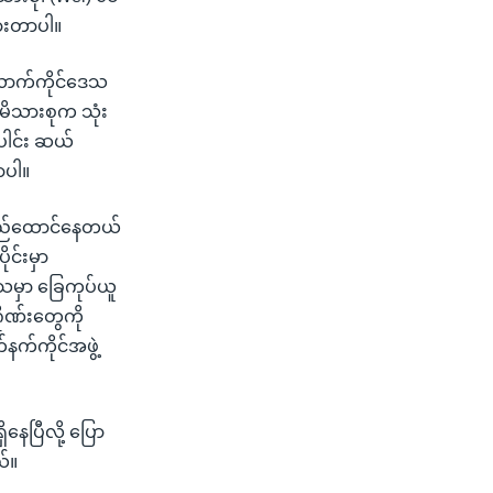
ထားတာပါ။
 လောက်ကိုင်ဒေသ
မိသားစုက သုံး
ေါင်း ဆယ်
ာပါ။
၊ တည်ထောင်နေတယ်
ုင်းမှာ
ေသမှာ ခြေကုပ်ယူ
ိုဏ်းတွေကို
နက်ကိုင်အဖွဲ့
ေပြီလို့ ပြော
ယ်။