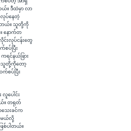
ဆက်စပ်တဲ့ အာရှ
တယ်။ ဒီထဲမှာ လာ
ေလုပ်နေတဲ့
တယ်။ သူတို့ကို
ယ်။ နောက်တ
ုင်းလုပ်ငန်းတွေ
က်စပ်ပြီး
 ကရင်နယ်ခြား
ူတို့ကိုတော့
ဆက်စပ်ပြီး
း လူပေါင်း
ယ်။ တရုတ်
ကြာသေးခင်က
မယ်လို့
ဲ ဖြစ်ပါတယ်။