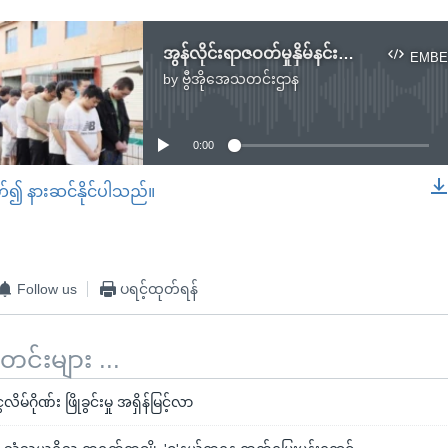
အွန်လိုင်းရာဇဝတ်မှုနှိမ်နင်းရေး တရုတ်နဲ့အနောက်နိုင်ငံတွေ တိုးမြှင့်လုပ်ဆောင်
EMBE
by
ဗွီအိုအေသတင်းဌာန
No media source currently available
0:00
တ်၍ နားဆင်နိုင်ပါသည်။
EMBED
Follow us
ပရင့်ထုတ်ရန်
်းများ ...
ိမ်ဂိုဏ်း ဖြိုခွင်းမှု အရှိန်မြင့်လာ