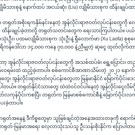
လျိုမိသားစုနဲ့ နောက်ထပ် အငယ်ဆုံး (Liu) လျိုမိသားစုက ထိန်းချုပ်
ာ တရုတ်အစိုးရကနှိမ်နင်းနေတဲ့ အွန်လိုင်းရာဇဝတ်လုပ်ငန်းတွေကို
ြီး ထိန်းချုပ်ခဲ့တာလို့ တရုတ်သတင်းတွေက ရေးသားကြပါတယ်။ ပယ်
ုံးဦး၊ ပထမလျိုမိသားစုက သုံးဦးနဲ့ ရှီလောက်ဖာ (Xu Laofa) စုစုပ
ကန်ဒေါ်လာ ၁၄,၀၀၀ ကနေ ၇၀,၀၀၀ နဲ့ညီမျှတဲ့ ဆုငွေ ထုတ်လိုက်တ
ော့ အွန်လိုင်းရာဇဝတ်လုပ်ငန်းတွေကို အသစ်ထပ်မံ၊ ရွှေ့ပြောင်း
ဲ့ ဖမ်းဝရမ်းထဲ ထည့်ခဲ့တာပါ။ စစ်ကောင်စီအာဏာသိမ်းတဲ့ ၂၀၂၁ နောက်ပိ
ှုတွေ၊ အွန်လိုင်းရာဇဝတ်လုပ်ငန်းတွေဟာ မြန်မာနိုင်ငံ မြောက်ပိုင်းဒ
ပါတယ်။ တရုတ်နိုင်ငံသားတွေ ထဲထဲဝင်ဝင်ပါနေတဲ့ အွန်လိုင်းငွေလိမ်ဂ
ဂုတ်လကုန်ပိုင်းကစပြီး တရုတ်က မြန်မာစစ်ကောင်စီနဲ့ မြောက်ပိုင်းလက်
ပေးခဲ့တာပါ။
ရုတ်အနေနဲ့ ဒီကိစ္စတွေမှာ သူဖြစ်ချင်တဲ့အနေအထားတခုကို ရောက်ရှိန
်း တရုတ်-မြန်မာအရေး လေ့လာသုံးသပ်သူ ဦးသန်းစိုးနိုင်က ပြောပါတ