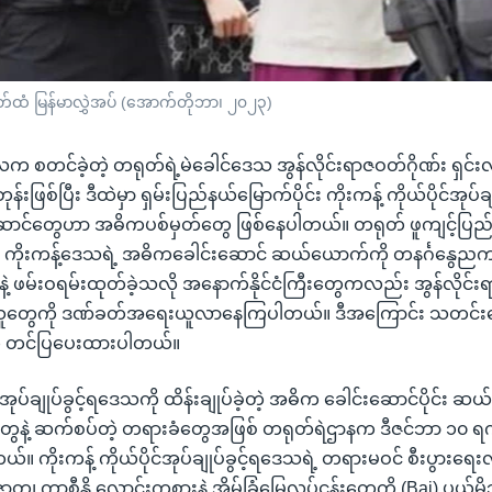
တ်ထံ မြန်မာလွှဲအပ် (အောက်တိုဘာ၊ ၂၀၂၃)
က စတင်ခဲ့တဲ့ တရုတ်ရဲ့မဲခေါင်ဒေသ အွန်လိုင်းရာဇဝတ်ဂိုဏ်း ရှင်
်းဖြစ်ပြီး ဒီထဲမှာ ရှမ်းပြည်နယ်မြောက်ပိုင်း ကိုးကန့် ကိုယ်ပိုင်အုပ်ခ
းဆောင်တွေဟာ အဓိကပစ်မှတ်တွေ ဖြစ်နေပါတယ်။ တရုတ် ဖူကျင့်ပြည်နယ်၊
ကိုးကန့်ဒေသရဲ့ အဓိကခေါင်းဆောင် ဆယ်ယောက်ကို တနင်္ဂနွေညက
 ဖမ်းဝရမ်းထုတ်ခဲ့သလို အနောက်နိုင်ငံကြီးတွေကလည်း အွန်လိုင်းရ
တွေကို ဒဏ်ခတ်အရေးယူလာနေကြပါတယ်။ ဒီအကြောင်း သတင်းပေးပိ
းက တင်ပြပေးထားပါတယ်။
ုင်အုပ်ချုပ်ခွင့်ရဒေသကို ထိန်းချုပ်ခဲ့တဲ့ အဓိက ခေါင်းဆောင်ပိုင်း ဆ
ုတွေနဲ့ ဆက်စပ်တဲ့ တရားခံတွေအဖြစ် တရုတ်ရဲဌာနက ဒီဇင်ဘာ ၁၀ ရ
်။ ကိုးကန့် ကိုယ်ပိုင်အုပ်ချုပ်ခွင့်ရဒေသရဲ့ တရားမဝင် စီးပွားရေးလ
၊ ကာစီနို လောင်းကစားနဲ့ အိမ်ခြံမြေလုပ်ငန်းတွေကို (Bai) ပယ်မိ