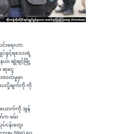
းလင်းရေးဟာ
ျုပ်ခွင့်ရဒေသရဲ့
 ချုံချင့်မြို့
 ဆုငွေ
ာဇဝတ်မှုမှာ
ု့ချက်ကို ကို
ယ်ယောက်ကို အွန်
က်က ဖမ်း
ုပ်ငန်းတွေ၊
သားစု၊ (Wei) ဝေ