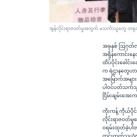
အွန်လိုင်းရာဇဝတ်မှုအတွက် မသင်္ကာသူတွေ တရု
အခုနှစ် ဩဂုတ်လ
အရှိန်ကောင်းနေတုန
ထိပ်ပိုင်းခေါင်
က ရဲဌာနတွေဟာ 
အမြောက်အများနဲ့
ပါဝင်ပတ်သက်သူ
ငြိမ်းချမ်းအေ
ကိုးကန့် ကိုယ်ပိ
လိုင်းရာဇဝတ်မှ
ဝရမ်းထုတ်ခဲ့ပါတယ
တွင်းထွက်သယံဇာတ