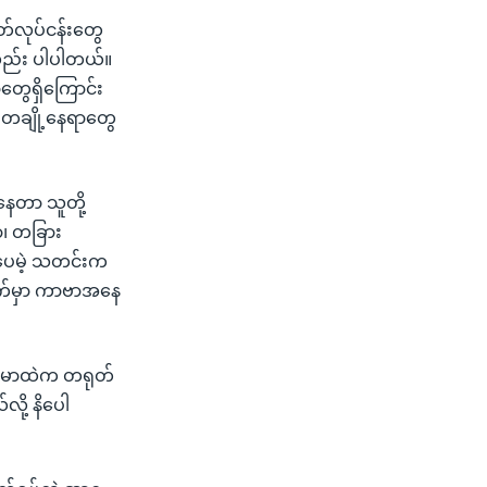
တ်လုပ်ငန်းတွေ
့လည်း ပါပါတယ်။
ွေရှိကြောင်း
 တချို့နေရာတွေ
တာ သူတို့
ာ၊ တခြား
ဒါပေမဲ့ သတင်းက
ာက်မှာ ကာဗာအနေ
မြန်မာထဲက တရုတ်
ို့ နိပေါ