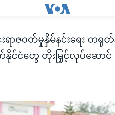
င်းရာဇဝတ်မှုနှိမ်နင်းရေး တရုတ်န
ိုင်ငံတွေ တိုးမြှင့်လုပ်ဆောင်