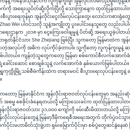
န်နဲ့ ကနေဒါသုံးနိုင်ငံက လူကုန်ကူးမှု၊ အွန်လိုင်းလိမ်လည်မှုတွေနဲ့
ောက်ကို အရေးယူပိတ်ဆို့လိုက်ပြီလို့ သောကြာနေ့က ထုတ်ပြန်ထားပါ
ူးစီးပွားရေးဇုန်မှာ အွန်လိုင်းငွေလိမ်လုပ်ငန်းတွေ၊ လောင်းကစားရုံတွ
 Zhao Wei ပါဝင်သလို သူနဲ့အကျိုးတူ ပူးပေါင်းနေသူတွေ လည်းပါပါ
ေးဌာနက ၂၀၁၈ မှာ ငွေကြေးခဝါချမှုနဲ့ ပိတ်ဆို့ အရေးယူခဲ့ပါတ
တ်နိုင်ငံသား She Zhejiang ဖြစ်ပြီး သူကတော့ မြန်မာထဲက အွန်လိ
ဲ့အလုပ်ကို အဓိက လုပ်ကိုင်ခဲ့တာပါ။ သူ့ကိုတော့ လူကုန်ကူးမှုနဲ့ ဆ
စ်ပါတယ်။ ကျန်တဲ့သူတွေကတော့ မြန်မာ စစ်ကောင်စီလက်အောက်ခံ
ရဲ့ခေါင်းဆောင် စောချစ်သူနဲ့ လက်အောက်ခံ နှစ်ယောက်ဖြစ်ပါတယ်။ သ
ေကုက္ကိုမြို့သစ်စီမံကိန်းထဲက တရားမဝင် စီးပွားရေးလုပ်ငန်းတွေနဲ့ 
။
တောာ့ မြန်မာနိုင်ငံက အွန်လိုင်းရာဇဝတ်လုပ်ငန်းတွေမှာ အနည်းဆုံ
 အဓမ္မ စေခိုင်းခံနေရတယ်လို့ မကြာသေးခင်က ထုတ်ပြန်ထားပါတ
ွန်လိုင်းရာဇဝတ်သား ၃၁,၀၀၀ ကျော်ကို ဖမ်းဆီးမိထားတယ်လို့ မ
လိုင်းလုပ်ငန်းတွေနဲ့ မြန်မာ့ဒီမိုကရေစီအရေးအတွက် တိုက်ပွဲဝင်သွား
်ပိုင်းမဟာမိတ်သုံးဖွဲ့ဟာ ရှမ်းမြောက်ပိုင်းမှာ စစ်ပွဲတွေဆင်နွဲနေဆ