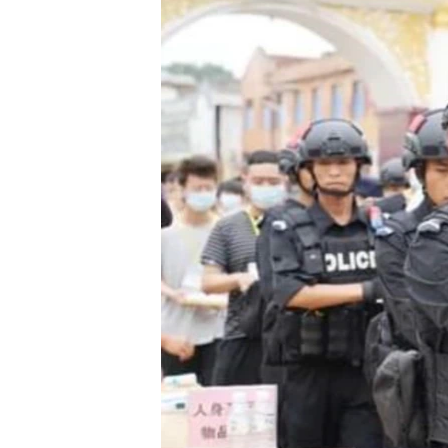
သုတပဒေသာ အင်္ဂလိပ်စာ
အ
ညွန်း
စာမျက်နှာ
သို့
ကျော်
ကြည့်
ရန်
ရှာဖွေ
ရန်
နေရာ
သို့
ကျော်
ရန်