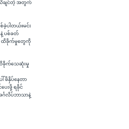
သိချင်တဲ့ အတွက်
ြစ်ခဲ့ပါတယ်။မင်း
ဲ့ ပစ်ခတ်
ိခိုက်မှုတွေကို
ိခိုက်သေဆုံးမှု
် ဖိနှိပ်နေတာ
းဖို့ ရခိုင်
်္ဂလိပ်ဘာသာနဲ့