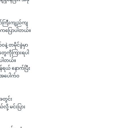
နက်ကြီးကျည်ကျ
းတဦးကပြောပါတယ်။
 တမိုင်ခွဲမှာ
တွေကိုကြားရပါ
ကျပါတယ်။
်ရယ် နောက်ပြီး
ကအပေါက်ဝ
ာအတွင်း
ို့ မင်းပြား