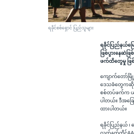
ရခိုင်စစ်ရှောင် ပြည်သူများ
ရခိုင်ပြည်နယ်မြေ
ဖြစ်ပွားနေဆဲဖြစ်
ဖက်ထိတွေမှု ဖြ
ကျောက်တော်မြို
ဒေသခံတွေကဆိုပါတ
စစ်တပ်ဖက်က ယာယ
ပါတယ်။ ဒီအခြေအ
ထားပါတယ်။
ရခိုင်ပြည်နယ် ၊ 
လက်နက်ကိုင်AA အ