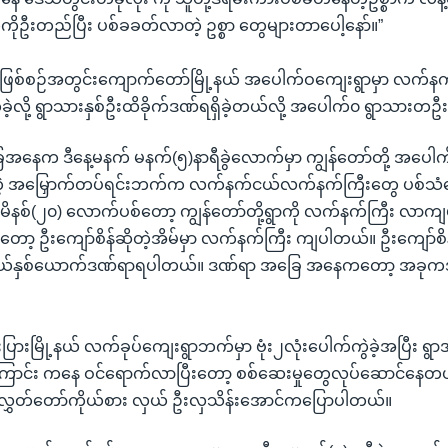
ာတွေကိုဦးတည်ပြီး ပစ်ခခတ်လာတဲ့ ဥစ္စာ တွေများတာပေါ့နော်။”
ှုဖြစ်စဉ်အတွင်းကျောက်တော်မြို့နယ် အပေါက်ဝကျေးရွာမှာ လက်
ဲခဲ့လို့ ရွာသားနှစ်ဦးထိခိုက်ဒဏ်ရရှိခဲ့တယ်လို့ အပေါက်၀ ရွာသာ
ေက ဒီနေ့မနက် မနက်(၅)နာရီခွဲလောက်မှာ ကျွန်တော်တို့ အပေါက်ဝနဲ့
ြစ်တဲ့ အမြှောက်တပ်ရင်းဘက်က လက်နက်ငယ်လက်နက်ကြီးတွေ ပစ်သံ
 မိနစ်(၂၀) လောက်ပစ်တော့ ကျွန်တော်တို့ရွာကို လက်နက်ကြီး လာ
ာ့ ဦးကျော်စိန်ဆိုတဲ့အိမ်မှာ လက်နက်ကြီး ကျပါတယ်။ ဦးကျော်စိန
းရယ်နှစ်ယောက်ဒဏ်ရာရပါတယ်။ ဒဏ်ရာ အခြေ အနေကတော့ အခု
းပြားမြို့နယ် လက်ခုပ်ကျေးရွာဘက်မှာ ဗုံး၂လုံးပေါက်ကွဲခဲ့အပြီး ရွ
ာင်း ကနေ ဝင်ရောက်လာပြီးတော့ စစ်ဆေးမှုတွေလုပ်ဆောင်နေတယ်လ
်လွှတ်တော်ကိုယ်စား လှယ် ဦးလှသိန်းအောင်ကပြောပါတယ်။