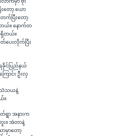
ောက်မှာ ဗုံး
ပြီးတော့ ယော
ု တက်ပြီးတော့
ွားတယ်။ နောက်တ
ရှိတယ်။
တ်ပေးလိုက်ပြီး
ခိုင်ပြည်နယ်
ိုကြောင်း ဦးလှ
ဲ့သံသယနဲ့
ယ်။
ုတ်ရွာ အနားက
ဘူး။ အဲတာနဲ့
ာညာမှာတော့