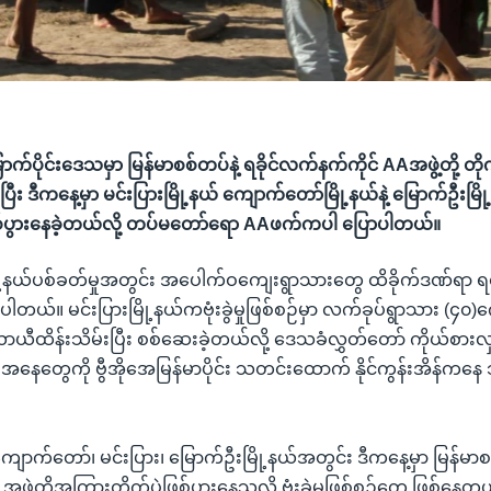
ာက်ပိုင်းဒေသမှာ မြန်မာစစ်တပ်နဲ့ ရခိုင်လက်နက်ကိုင် AAအဖွဲ့တို့ တိုက
ပြီး ဒီကနေ့မှာ မင်းပြားမြို့နယ် ကျောက်တော်မြို့နယ်နဲ့ မြောက်ဦးမြို
စ်ပွားနေခဲ့တယ်လို့ တပ်မတော်ရော AAဖက်ကပါ ပြောပါတယ်။
့နယ်ပစ်ခတ်မှုအတွင်း အပေါက်ဝကျေးရွာသားတွေ ထိခိုက်ဒဏ်ရာ ရရှိ
ယ်။ မင်းပြားမြို့နယ်ကဗုံးခွဲမှုဖြစ်စဉ်မှာ လက်ခုပ်ရွာသား (၄၀)ကျ
ီထိန်းသိမ်းပြီး စစ်ဆေးခဲ့တယ်လို့ ဒေသခံလွှတ်တော် ကိုယ်စား
နေတွေကို ဗွီအိုအေမြန်မာပိုင်း သတင်းထောက် နိုင်ကွန်းအိန်ကနေ 
ကျောက်တော်၊ မင်းပြား၊ မြောက်ဦးမြို့နယ်အတွင်း ဒီကနေ့မှာ မြန်မာစစ်
ဖွဲ့တို့အကြားတိုက်ပွဲဖြစ်ပွားနေသလို ဗုံးခွဲမှုဖြစ်စဉ်တွေ ဖြစ်နေတ