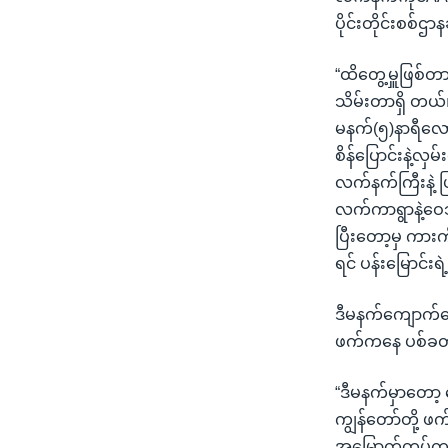
ပိုင်းတိုင်းစစ်ဌ
“ထိတွေ့မှူဖြစ်
သိမ်းတာရှိ တယ်။
မနက်(၅)နာရီလေ
စိန်ပြောင်းနဲ့လ
လက်နက်ကြီးနဲ့ ပ
လက်ကာရွာနဲ့ဝေသာ
ပြီးတော့မှ ကားက
ရင် ပန်းမြောင်း
ဒီမနက်ကျောက်တ
ဖက်ကနေ ပစ်ခတ် 
“ဒီမနက်မှာတော့
ကျွန်တော်တို့
အမြောက်တပ်ကနေ 