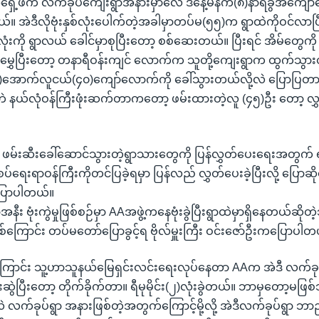
ဲ့အရှေ့ဖက် လက်ခုပ်ကျေးရွာအနားမှာလေ ဒီနေ့မနက်(၈)နာရီခွဲအကျော်လ
ယ်။ အဲဒီလိုဗုံးနှစ်လုံးပေါက်တဲ့အခါမှာတပ်မ(၅၅)က ရွာထဲကိုဝင်လာ
ံးကို ရွာလယ် ခေါင်မှာစုပြီးတော့ စစ်ဆေးတယ်။ ပြီးရင် အိမ်တွေကိ
ိုမွှေပြီးတော့ တနာရီဝန်းကျင် လောက်က သူတို့ကျေးရွာက ထွက်သ
ောက်လူငယ်(၄၀)ကျော်လောက်ကို ခေါ်သွားတယ်လို့လဲ ပြောပြတာ
ဲ နယ်လုံဝန်ကြီးဖုံးဆက်တာကတော့ ဖမ်းထားတဲ့လူ (၄၅)ဦး တော့ လွှ
်းဆီးခေါ်ဆောင်သွားတဲ့ရွာသားတွေကို ပြန်လွှတ်ပေးရေးအတွက် ရ
် စပ်ရေးရာဝန်ကြီးကိုတင်ပြခဲ့ရမှာ ပြန်လည် လွှတ်ပေးခဲ့ပြီးလို့ ပြောဆ
ြောပါတယ်။
ီး ဗုံးကွဲမှုဖြစ်စဉ်မှာ AAအဖွဲ့ကနေဗုံးခွဲပြီးရွာထဲမှာရှိနေတယ်ဆိုတ
်ကြောင်း တပ်မတော်ပြောခွင့်ရ ဗိုလ်မှူးကြီး ဝင်းဇော်ဦးကပြောပါတ
ြောင်း သူ့ဟာသူနယ်မြေရှင်းလင်းရေးလုပ်နေတာ AAက အဲဒီ လက်ခ
င်းဆွဲပြီးတော့ တိုက်ခိုက်တာ။ ရီမုမိုင်း(၂)လုံးခွဲတယ်။ ဘာမှတော့မဖြစ်
ဲ လက်ခုပ်ရွာ အနားဖြစ်တဲ့အတွက်ကြောင့်မို့လို့ အဲဒီလက်ခုပ်ရွာ ဘ