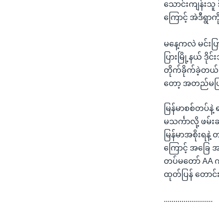
သောင်းကျန်းသူ 
ကြောင့် အဲဒီရွာ
မနေ့ကလဲ မင်းပြာ
ပြားမြို့နယ် ဒိ
တိုက်ခိုက်ခဲ့တယ
တော့ အတည်မပြု
မြန်မာစစ်တပ်နဲ့ 
မသင်္ကာလို့ ဖမ်
မြန်မာအစိုးရနဲ့
ကြောင့် အခြေ အနေ
တပ်မတော် AA ကန
ထုတ်ပြန် တောင်း
.........................