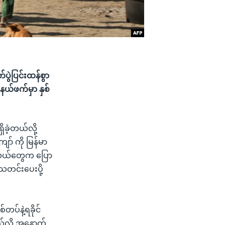
်ပွဲပြင်းထန်စွာ
့နယ်ဖက်မှာ နှစ်
ခဲ့တယ်လို့
ော် ကို မြန်မာ
လှယ်တွေက ပြော
သတင်းပေးပို့
တပ်နဲ့ရခိုင်
ယ်လို့ အနောက်