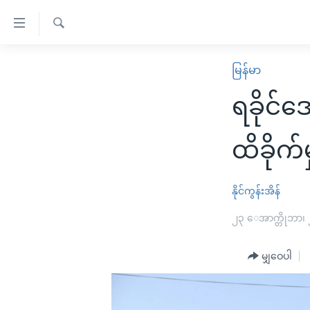
သုံး
ရ
ရှာဖွေ
လွယ်ကူ
မူလစာမျက်နှာ
မြန်မာ
ရ
စေ
မြန်မာ
လာ
ရခိုင်ဒ
သည့်
ဒ်
ကမ္ဘာ့သတင်းများ
Link
ဗွီဒီယို
နိုင်ငံတကာ
ထိခိုက်မှ
များ
သတင်းလွတ်လပ်ခွင့်
အမေရိကန်
ပင်မ
ရပ်ဝန်းတခု လမ်းတခု အလွန်
တရုတ်
နိုင်ကွန်းအိန်
အကြောင်းအရာ
အင်္ဂလိပ်စာလေ့လာမယ်
အစ္စရေး-ပါလက်စတိုင်း
၂၃ ေအာက္တိုဘာ၊
သို့
အပတ်စဉ်ကဏ္ဍများ
အမေရိကန်သုံးအီဒီယံ
ကျော်
မျှဝေပါ
ကြည့်
ရေဒီယိုနှင့်ရုပ်သံ အချက်အလက်များ
မကြေးမုံရဲ့ အင်္ဂလိပ်စာ
ရေဒီယို
ရန်
ရေဒီယို/တီဗွီအစီအစဉ်
ရုပ်ရှင်ထဲက အင်္ဂလိပ်စာ
တီဗွီ
ပင်မ