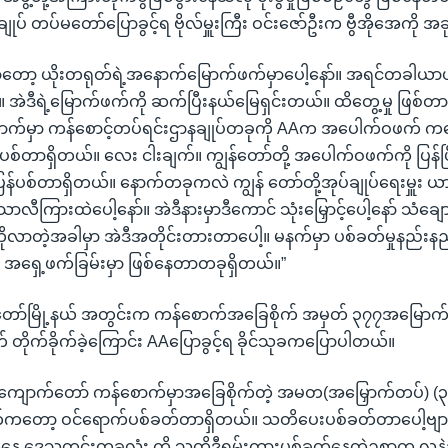
ာနချုပ် တပ်မတော်ပြောခွင့်ရ ဗိုလ်မှူးကြီး ဝင်းဇော်ဦးက ဗွီအိုအေကို
တာတော့ ယိုးတရုတ်ရဲ့အနောက်မြောက်ဖက်မှာပေါ့နော်။ အရင်တခါယ
 အဲဒီရဲ့မြောက်ဖက်ကို ဆက်ပြီးနယ်မြေရှင်းတယ်။ ထိတွေ့မှု ဖြစ်တာရ
ာက်မှာ ကန်စောင့်တပ်ရင်းဌာနချုပ်တခုကို AAက အပေါက်ဝဖက် ကနေ
ှမ်းပစ်တာရှိတယ်။ လေး ငါးချက်။ ကျွန်တော်တို့ အပေါက်ဝဖက်ကို ပြန်ပ
ြန်ပစ်တာရှိတယ်။ နောက်တခုကလဲ ကျွန် တော်တို့အုပ်ချုပ်ရေးမှူး ယ
လီကြားထဲပေါ့နော်။ အဲဒီနားမှာဒီကောင် သုံးမြှောင့်ပေါ့နော် သံချ
ိုလာတဲ့အခါမှာ အဲဒီအတိုင်းတားတာပေါ့။ မနက်မှာ ပစ်ခတ်မှုနည်းနည်
ရဲ့ အရှေ့ဖက်ခြမ်းမှာ ဖြစ်နေတာတခုရှိတယ်။”
ော်မြို့နယ် အတွင်းက ကန်စောက်အခြေစိုက် အမှတ် ၃၇၇အမြောက်
တိုက်ခိုက်ခဲ့ကြောင်း AAပြောခွင့်ရ ခိုင်သုခကပြောပါတယ်။
 ကျောက်တော် ကန်စောက်မှာအခြေစိုက်တဲ့ အမတ(အမြှောက်တပ်) (၃၇
 ဖက်ကတော့ ဝင်ရောက်ပစ်ခတ်တာရှိတယ်။ သတိပေးပစ်ခတ်တာပေါ့ဗျာ။
ဒေသတွင်းတခုလုံး ကို သူတို့ဒီရမ်းကားပစ်ခတ်နေတဲ့ဥစ္စာက လနဲ့ချီ