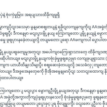
နဲ့ ဗုံးကှဲမှုမြား အရပျသားထိခိုကျမှုရှိ
ောကျပိုငျးဒသေမှာ မွနျမာစဈတပျနဲ့ ရခိုငျလကျနကျကိုငျ AAအဖှဲ့တို့
ေဲဖွဈပွီး ဒီကနေ့မှာ မငျးပွားမွို့နယျ ကြောကျတောျမွို့နယျနဲ့ မွေ
ှမှေု ဖွဈပှားနခေဲ့တယျလို့ တပျမတောျရော AAဖကျကပါ ပွောပါ
ု့နယျပဈခတျမှုအတှငျး အပေါကျဝကြေးရှာသားတှေ ထိခိုကျဒဏျရ
ိုပါတယျ။ မငျးပွားမွို့နယျကဗုံးခှဲမှုဖွဈစဉျမှာ လကျခုပျရှာသား
ကျက ယာယီထိနျးသိမျးပွီး စဈဆေးခဲ့တယျလို့ ဒသေခံလှှတျတော
တယျ။ ဒီအခွအေနတှေကေို ဗှီအိုအမွေနျမာပိုငျး သတငျးထောကျ နိ
ို့ထားပါတယျ။
ြောကျတောျ မငျးပွား မွောကျဦးမွို့နယျအတှငျး ဒီကနေ့မှာ မွနျမာ
ဖှဲ့တို့အကွားတိုကျပှဲဖွဈပှားနသေလို ဗုံးခှဲမှုဖွဈစဉျတှေ ဖွဈန
စဈဌာနခြုပျ တပျမတောျပွောခှင့ျရ ဗိုလျမှူးကွီး ဝငျးဇောျဦးက ဗှီအ