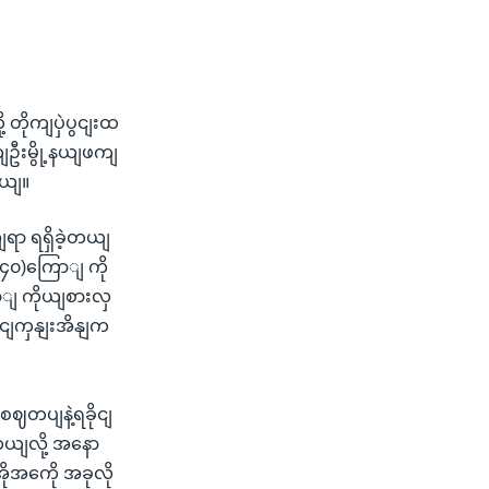
 တိုကျပှဲပွငျးထ
ာကျဦးမွို့နယျဖကျ
တယျ။
ာ ရရှိခဲ့တယျ
 (၄၀)ကြောျ ကို
ျ ကိုယျစားလှ
ုငျကှနျးအိနျက
စဈတပျနဲ့ရခိုငျ
တေယျလို့ အနော
ိုအကေို အခုလို