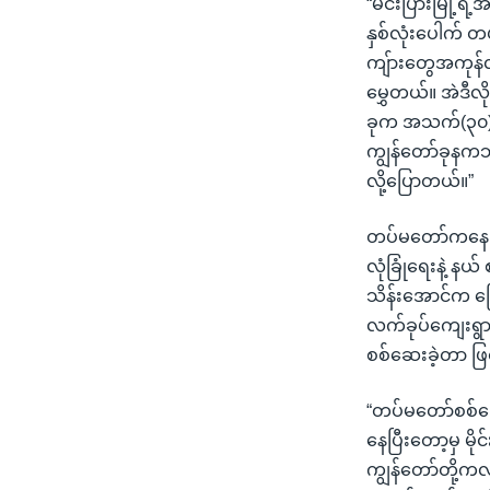
“မင်းပြားမြို့ရ
နှစ်လုံးပေါက် တ
ကျ်ားတွေအကုန်လု
မွှေတယ်။ အဲဒီလ
ခုက အသက်(၃၀)အ
ကျွန်တော်ခုနကဘ
လို့ပြောတယ်။”
တပ်မတော်ကနေ ဖမ
လုံခြုံရေးနဲ့ နယ
သိန်းအောင်က ပ
လက်ခုပ်ကျေးရွာအန
စစ်ဆေးခဲ့တာ ဖြစ
“တပ်မတော်စစ်က
နေပြီးတော့မှ မို
ကျွန်တော်တို့ကလ