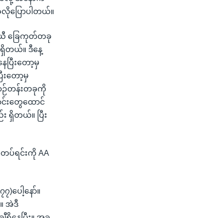
 အခုလိုပြောပါတယ်။
ာယီ ခြေကုတ်တခု
ှိတယ်။ ဒီနေ့
ပြီးတော့မှ
ြီးတော့မှ
ာဉ်တန်းတခုကို
ောင်းတွေထောင်
း ရှိတယ်။ ပြီး
တပ်ရင်းကို AA
၇)ပေါ့နော်။
 အဲဒီ
ရှိနေပြီး။ အခု