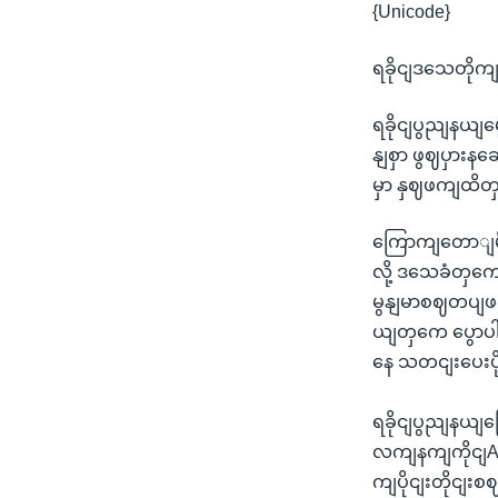
{Unicode}
ရခိုငျဒသေတိုကျပှဲ
ရခိုငျပွညျနယျမွ
နျစှာ ဖွဈပှားနဆ
မှာ နှဈဖကျထိတ
ကြောကျတောျမွိ
လို့ ဒသေခံတှကေဆ
မွနျမာစဈတပျဖ
ယျတှကေ ပွောပါ
နေ သတငျးပေးပ
ရခိုငျပွညျနယျက
လကျနကျကိုငျAA အ
ကျပိုငျးတိုငျး