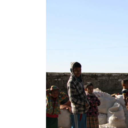
သုတပဒေသာ အင်္ဂလိပ်စာ
အ
ညွန်း
စာမျက်နှာ
သို့
ကျော်
ကြည့်
ရန်
ရှာဖွေ
ရန်
နေရာ
သို့
ကျော်
ရန်