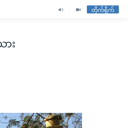
တိုက်ရိုက်
်သား