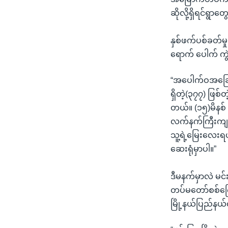
ဆိုလို့ရှိရင်ရွ
နှစ်ဖက်ပစ်ခတ်မ
ရောက် ပေါက် ကွ
“အပေါက်ဝအခြေအန
ရှိတဲ့(၃၇၇) ဖ
တယ်။ (၁၅)မိနစ်
လက်နက်ကြီးကျတေ
သူ့ရဲ့မြေးလေ
ဆေးရုံမှာပါ။”
ဒီမနက်မှာလဲ မင်
တပ်မတော်စစ်ကြေ
မြို့နယ်ပြည်နယ