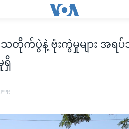
ေသတိုက်ပွဲနဲ့ ဗုံးကွဲမှုများ အရပ
ုရှိ
 ၂၀၁၉