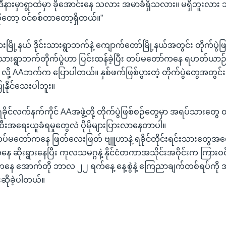
ဒီနားမှာရွာထဲမှာ ခိုအောင်းနေ သလား အမာခံရှိသလား။ မရှိဘူးလား 
ကိုတော့ ဝင်စစ်တာတော့ရှိတယ်။”
းမြို့နယ် ဒိုင်းသားရွာဘက်နဲ့ ကျောက်တော်မြို့နယ်အတွင်း တိုက်ပွဲဖ
ုင်းသားရွာဘက်တိုက်ပွဲဟာ ပြင်းထန်ခဲ့ပြီး တပ်မတော်ကနေ ရဟတ်ယာဉ်န
် လို့ AAဘက်က ပြောပါတယ်။ နှစ်ဖက်ဖြစ်ပွားတဲ့ တိုက်ပွဲတွေအတွင်း ထ
နိုင်သေးပါဘူး။
ရခိုင်လက်နက်ကိုင် AAအဖွဲ့တို့ တိုက်ပွဲဖြစ်စဉ်တွေမှာ အရပ်သားတွေ ထ
းဆီးအရေးယူခံရမှုတွေလဲ ပိုမိုများပြားလာနေတာပါ။
 တပ်မတော်ကနေ ဖြတ်လေးဖြတ် ဗျူဟာနဲ့ ရခိုင်တိုင်းရင်းသားတွေအပေါ
 ဆိုးရွားနေပြီး ကုလသမဂ္ဂနဲ့ နိုင်ငံတကာအသိုင်းအဝိုင်းက ကြားဝင်ပေ
ေ အောက်တို ဘာလ ၂၂ ရက်နေ့ နေ့စွဲနဲ့ ကြေညာချက်တစ်ရပ်ကို အင
ဆိုခဲ့ပါတယ်။