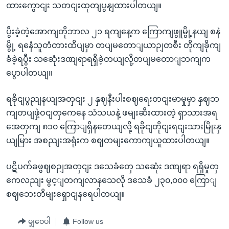
ထားကွောငျး သတငျးထုတျပွနျထားပါတယျ။
ပွီးခဲ့တဲ့အောကျတိုဘာလ ၂၁ ရကျနေ့က ကြောကျဖွူမွို့နယျ စနဲ
မွို့ ရနေံသူတံတားထိပျမှာ တပျမတောျယာဉျတစီး တိုကျခိုကျ
ခံခဲ့ရပွီး သဆေုံးဒဏျရာရရှိခဲ့တယျလို့တပျမတောျဘကျက
ပွောပါတယျ။
ရခိုငျပွညျနယျအတှငျး ၂ နှဈနီးပါးစဈရေးတငျးမာမှုမှာ နှဈဘ
ကျတပျဖှဲ့ဝငျတှကေနေ သံသယနဲ့ ဖမျးဆီးထားတဲ့ ရှာသားအရ
အေတှကျ ၈၁၀ ကြောျရှိနတေယျလို့ ရခိုငျတိုငျးရငျးသားမြိုးနှ
ယျမြား အစညျးအရုံးက စဈတမျးကောကျယူထားပါတယျ။
ပဋိပက်ခဖွဈစဉျအတှငျး ဒသေခံတှေ သဆေုံး ဒဏျရာ ရရှိမှုတှ
ကေလညျး မွင့ျတကျလာနသေလို ဒသေခံ ၂၃၀,၀၀၀ ကြောျ
စဈဘေးတိမျးရှောငျနရေပါတယျ။
မျှဝေပါ
Follow us