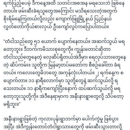
ရက်ပြည့်ပေမဲ့ ဒီကနေ့အထိ သတင်းအစအန မရသေးဘဲ ဖြစ်နေ
တာပါ။ ဖမ်းဆီးခံရသူတွေအကြောင်း မသိရသေးတဲ့အတွက်
စိုးရိမ်နေကြတယ်လို့လည်း ကျောက်ဖြူမြို့နယ် ပြည်နယ်
လွှတ်တော်ကိုယ်စားလှယ် ဦးကျော်လွင်ကပြောပါတယ်။
“တံငါသည်တွေ ၅၁ ယောက် ပျောက်နေတယ်။ အဆက်သွယ် မရ
တော့ဘူး။ ဒီဘက်ကမိသားစုတွေကို။ ကျွန်းတောင်ဆိုတာ
တံငါသည်တွေနေတဲ့ လှေဆိပ်ရှိတယ်အဲဒီမှာ၊ ရေလုပ်သားတွေနေ
တဲ့ ဆိပ်ကမ်း။ သူတို့က မြန်မာ့တပ်မတော်က စီစဉ်ခေါ်တာ ခံရ
တယ်။ ကလေးတွေမိဘတွေ အကုန်လုံးပါတယ်။ ၂ ရက်နေ့က စ
ပျောက်တာ။ ၁၁ နာရီလောက်မှာ သူတို့တွေနဲ့ ဆက်သွယ်လို့ ရ
သေးတယ်။ ၁၁ နာရီကကျော်ပြီးနောက် ထပ်ဆက်သွယ်လို့ မရ
တော့ဘူးသူတို့ကို။ အဲဒီနေရာမှာက အနီးနားရွာတွေလို့ သိပ်တော့
မရှိဘူး။”
အနီးနားရွာဖြစ်တဲ့ ကုလားပုန်းရွာဘက်မှာ ပေါက်ကွဲမှု ဖြစ်ပွား
အပြီး အဲဒီကျွန်းတောင်တံငါရွာသားတွေကို ဖမ်းဆီးသွားတာလို့