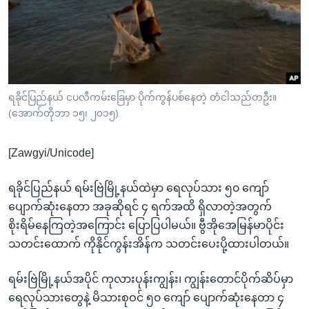
အ
သုတပဒေသာ အင်္ဂလိပ်စာ
ညွန်း
Learning English
စာမျက်နှာ
သို့
ဗွီအိုအေ လူမှုကွန်ယက်များ
ကျော်
ကြည့်
ရခိုင်ပြည်နယ် ငပလီကမ်းခြေမှာ ပိုက်ကွန်ပစ်နေတဲ့ တံငါသည်တဦး။
(အောက်တိုဘာ ၁၅၊ ၂၀၁၅)
ရန်
ဘာသာစကားများ
ရှာဖွေ
[Zawgyi/Unicode]
ရန်
နေရာ
ရခိုင်ပြည်နယ် ရမ်းဗြဲမြို့နယ်ထဲမှာ ရေလုပ်သား ၅၀ ကျော်
သို့
ပျောက်ဆုံးနေတာ အခုဆိုရင် ၄ ရက်အထိ ရှိလာတဲ့အတွက်
ကျော်
စိုးရိမ်နေကြတဲ့အကြောင်း ပြောပြပါမယ်။ ဗွီအိုအေမြန်မာပိုင်း
ရန်
သတင်းထောက် ကိုနိုင်ကွန်းအိန်က သတင်းပေးပို့ထားပါတယ်။
ရမ်းဗြဲမြို့နယ်အပိုင် ကုလားပုန်းကျွန်း၊ ကျွန်းတောင်ပိုက်ဆိပ်မှာ
ရေလုပ်သားတွေနဲ့ မိသားစုဝင် ၅၀ ကျော် ပျောက်ဆုံးနေတာ ၄