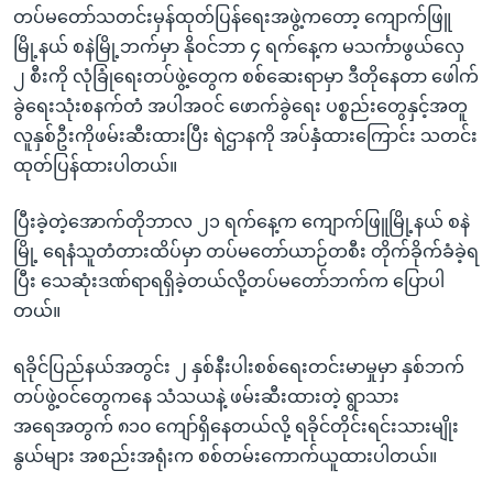
တပ်မတော်သတင်းမှန်ထုတ်ပြန်ရေးအဖွဲ့ကတော့ ကျောက်ဖြူ
မြို့နယ် စနဲမြို့ဘက်မှာ နိုဝင်ဘာ ၄ ရက်နေ့က မသင်္ကာဖွယ်လှေ
၂ စီးကို လုံခြုံရေးတပ်ဖွဲ့တွေက စစ်ဆေးရာမှာ ဒီတိုနေတာ ဖေါက်
ခွဲရေးသုံးစနက်တံ အပါအဝင် ဖောက်ခွဲရေး ပစ္စည်းတွေနှင့်အတူ
လူနှစ်ဦးကိုဖမ်းဆီးထားပြီး ရဲဌာနကို အပ်နှံထားကြောင်း သတင်း
ထုတ်ပြန်ထားပါတယ်။
ပြီးခဲ့တဲ့အောက်တိုဘာလ ၂၁ ရက်နေ့က ကျောက်ဖြူမြို့နယ် စနဲ
မြို့ ရေနံသူတံတားထိပ်မှာ တပ်မတော်ယာဉ်တစီး တိုက်ခိုက်ခံခဲ့ရ
ပြီး သေဆုံးဒဏ်ရာရရှိခဲ့တယ်လို့တပ်မတော်ဘက်က ပြောပါ
တယ်။
ရခိုင်ပြည်နယ်အတွင်း ၂ နှစ်နီးပါးစစ်ရေးတင်းမာမှုမှာ နှစ်ဘက်
တပ်ဖွဲ့ဝင်တွေကနေ သံသယနဲ့ ဖမ်းဆီးထားတဲ့ ရွာသား
အရေအတွက် ၈၁၀ ကျော်ရှိနေတယ်လို့ ရခိုင်တိုင်းရင်းသားမျိုး
နွယ်များ အစည်းအရုံးက စစ်တမ်းကောက်ယူထားပါတယ်။