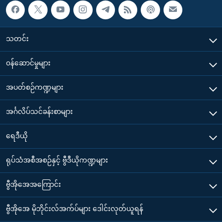
သတင်း
၀န်ဆောင်မှုများ
အပတ်စဉ်ကဏ္ဍများ
အင်္ဂလိပ်သင်ခန်းစာများ
ရေဒီယို
ရုပ်သံအစီအစဉ်နှင့် ဗွီဒီယိုကဏ္ဍများ
ဗွီအိုအေအကြောင်း
ဗွီအိုအေ မိုဘိုင်းလ်အက်ပ်များ ဒေါင်းလုတ်ယူရန်