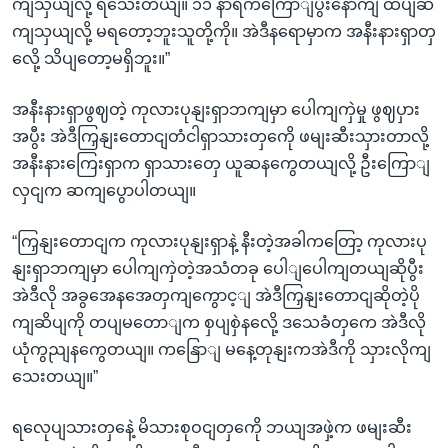
ကျသှယျလို့ ရသေးတယျ။ ၁၁ နာရီကကြောျပွီးနောကျ ထပျဆ
ကျသှယျလို့ မရတော့ဘူးသူတို့ကို။ အဲဒီနရောမှာက အနီးနားရှာတှ
လေို့ သိပျတော့မရှိဘူး။”
အနီးနားရှာဖွဈတဲ့ ကုလားပုနျးရှာဘကျမှာ ပေါကျကှဲမှု ဖွဈပှား
အပွီး အဲဒီကြှနျးတောငျတံငါရှာသားတှကေို ဖမျးဆီးသှားတာလို့
အနီးနားကြေးရှာက ရှာသားတှေ ယူဆနကွေတယျလို့ ဦးကြောျ
လှငျက ဆကျပွောပါတယျ။
“ကြှနျးတောငျက ကုလားပုနျးရှာနဲ့ နီးတဲ့အခါကတြော့ ကုလားပု
နျးရှာဘကျမှာ ပေါကျကှဲတဲ့အသံတခု ပေါျပေါကျတယျဆိုပွီး
အဲဒီလို အခွအေနအေတှကျကွောင့ျ အဲဒီကြှနျးတောငျဆိုတဲ့ပို
ကျဆိပျကို တပျမတောျက စှပျစှဲနလေို့ ဒသေခံတှကေ အဲဒီလို
ယုံကွညျနကွေတယျ။ ကနြောျ မနေ့တုနျးကအဲဒီကို သှားလိုကျ
သေးတယျ။”
ရလေုပျသားတှနေဲ့ မိသားစုဝငျတှကေို ဘယျအဖှဲ့က ဖမျးဆီး