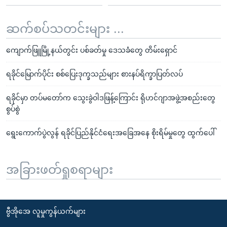
ဆက်စပ်သတင်းများ ...
ကျောက်ဖြူမြို့နယ်တွင်း ပစ်ခတ်မှု ဒေသခံတွေ တိမ်းရှောင်
ရခိုင်မြောက်ပိုင်း စစ်ပြေးဒုက္ခသည်များ စားနပ်ရိက္ခာပြတ်လပ်
ရခိုင်မှာ တပ်မတော်က သွေးခွဲဝါဒဖြန့်ကြောင်း ရိုဟင်ဂျာအဖွဲ့အစည်းတွေ
စွပ်စွဲ
ရွေးကောက်ပွဲလွန် ရခိုင်ပြည်နိုင်ငံရေးအခြေအနေ စိုးရိမ်မှုတွေ ထွက်ပေါ်
အခြားဖတ်ရှုစရာများ
ဗွီအိုအေ လူမှုကွန်ယက်များ