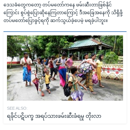
ဒေသခံတွေကတော့ တပ်မတော်ကနေ ဖမ်းဆီးတာဖြစ်နိုင်
ကြောင်း စွပ်စွဲပြောဆိုနေကြတာကြောင့် ဒီအခြေအနေကို သိရှိဖို့
တပ်မတော်ပြောခွင့်ရကို ဆက်သွယ်ခဲ့ပေမဲ့ မရခဲ့ပါဘူး။
SEE ALSO:
ရခိုင်ပဋိပက္ခ အရပ်သားဖမ်းဆီးခံရမှု တိုးလာ