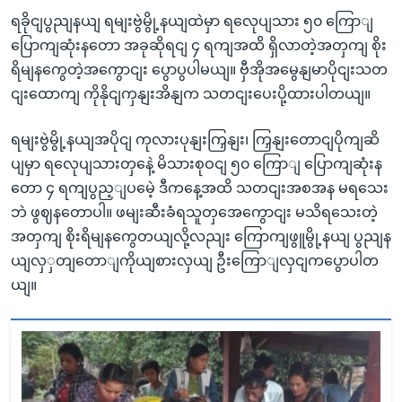
ရခိုငျပွညျနယျ ရမျးဗွဲမွို့နယျထဲမှာ ရလေုပျသား ၅၀ ကြောျ
ပြောကျဆုံးနတော အခုဆိုရငျ ၄ ရကျအထိ ရှိလာတဲ့အတှကျ စိုး
ရိမျနကွေတဲ့အကွောငျး ပွောပွပါမယျ။ ဗှီအိုအမွေနျမာပိုငျးသတ
ငျးထောကျ ကိုနိုငျကှနျးအိနျက သတငျးပေးပို့ထားပါတယျ။
ရမျးဗွဲမွို့နယျအပိုငျ ကုလားပုနျးကြှနျး၊ ကြှနျးတောငျပိုကျဆိ
ပျမှာ ရလေုပျသားတှနေဲ့ မိသားစုဝငျ ၅၀ ကြောျ ပြောကျဆုံးန
တော ၄ ရကျပွည့ျပမေဲ့ ဒီကနေ့အထိ သတငျးအစအန မရသေး
ဘဲ ဖွဈနတောပါ။ ဖမျးဆီးခံရသူတှအေကွောငျး မသိရသေးတဲ့
အတှကျ စိုးရိမျနကွေတယျလို့လညျး ကြောကျဖွူမွို့နယျ ပွညျန
ယျလှှတျတောျကိုယျစားလှယျ ဦးကြောျလှငျကပွောပါတ
ယျ။