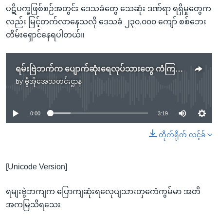
ပဋိပက္ခဖြစ်စဉ်အတွင်း ဒေသခံတွေ သေဆုံး ဒဏ်ရာ ရရှိမှုတွေက
လည်း မြင့်တက်လာနေသလို ဒေသခံ ၂၃၀,၀၀၀ ကျော် စစ်ဘေး
တိမ်းရှောင်နေရပါတယ်။
ရမ်းဗြဲဘက်က ပျောက်ဆုံးရေလုပ်သားတွေ ကံကြမ္မာ အတိအကျမသိရသေး
by
ဗွီအိုအေသတင်းဌာန
No media source currently available
0:00
3:19
တိုက်ရိုက် လင့်ခ်
[Unicode Version]
ရမျးဗွဲဘကျက ပြောကျဆုံးရလေုပျသားတှကေံကွမ်မာ အတိ
အကမြသိရသေး