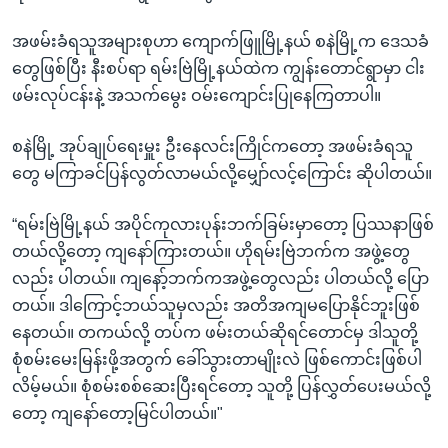
အဖမ်းခံရသူအများစုဟာ ကျောက်ဖြူမြို့နယ် စနဲမြို့က ဒေသခံ
တွေဖြစ်ပြီး နီးစပ်ရာ ရမ်းဗြဲမြို့နယ်ထဲက ကျွန်းတောင်ရွာမှာ ငါး
ဖမ်းလုပ်ငန်းနဲ့ အသက်မွေး ဝမ်းကျောင်းပြုနေကြတာပါ။
စနဲမြို့ အုပ်ချုပ်ရေးမှူး ဦးနေလင်းကြိုင်ကတော့ အဖမ်းခံရသူ
တွေ မကြာခင်ပြန်လွတ်လာမယ်လို့မျှော်လင့်ကြောင်း ဆိုပါတယ်။
“ရမ်းဗြဲမြို့နယ် အပိုင်ကုလားပုန်းဘက်ခြမ်းမှာတော့ ပြဿနာဖြစ်
တယ်လို့တော့ ကျနော်ကြားတယ်။ ဟိုရမ်းဗြဲဘက်က အဖွဲ့တွေ
လည်း ပါတယ်။ ကျနော့်ဘက်ကအဖွဲ့တွေလည်း ပါတယ်လို့ ပြော
တယ်။ ဒါကြောင့်ဘယ်သူမှလည်း အတိအကျမပြောနိုင်ဘူးဖြစ်
နေတယ်။ တကယ်လို့ တပ်က ဖမ်းတယ်ဆိုရင်တောင်မှ ဒါသူတို့
စုံစမ်းမေးမြန်းဖို့အတွက် ခေါ်သွားတာမျိုးလဲ ဖြစ်ကောင်းဖြစ်ပါ
လိမ့်မယ်။ စုံစမ်းစစ်ဆေးပြီးရင်တော့ သူတို့ ပြန်လွှတ်ပေးမယ်လို့
တော့ ကျနော်တော့မြင်ပါတယ်။"