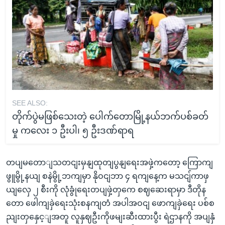
SEE ALSO:
တိုက်ပွဲမဖြစ်သေးတဲ့ ပေါက်တောမြို့နယ်ဘက်ပစ်ခတ်
မှု ကလေး ၁ ဦးပါ၊ ၅ ဦးဒဏ်ရာရ
တပျမတောျသတငျးမှနျထုတျပွနျရေးအဖှဲ့ကတော့ ကြောကျ
ဖွူမွို့နယျ စနဲမွို့ဘကျမှာ နိုဝငျဘာ ၄ ရကျနေ့က မသငျ်ကာဖှ
ယျလှေ ၂ စီးကို လုံခွုံရေးတပျဖှဲ့တှကေ စဈဆေးရာမှာ ဒီတိုန
တော ဖေါကျခှဲရေးသုံးစနကျတံ အပါအဝငျ ဖောကျခှဲရေး ပစ်စ
ညျးတှနှေင့ျအတူ လူနှဈဦးကိုဖမျးဆီးထားပွီး ရဲဌာနကို အပျနှံ