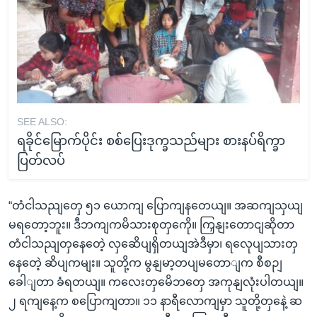
SEE ALSO:
ရခိုင်မြောက်ပိုင်း စစ်ပြေးဒုက္ခသည်များ စားနပ်ရိက္ခာ
ပြတ်လပ်
“တံငါသညျတှေ ၅၁ ယောကျ ပြောကျနတေယျ။ အဆကျသှယျ
မရတော့ဘူး။ ဒီဘကျကမိသားစုတှကေို။ ကြှနျးတောငျဆိုတာ
တံငါသညျတှနေတေဲ့ လှဆေိပျရှိတယျအဲဒီမှာ၊ ရလေုပျသားတှ
နေတေဲ့ ဆိပျကမျး။ သူတို့က မွနျမာ့တပျမတောျက စီစဉျ
ခေါျတာ ခံရတယျ။ ကလေးတှမေိဘတှေ အကုနျလုံးပါတယျ။
၂ ရကျနေ့က စပြောကျတာ။ ၁၁ နာရီလောကျမှာ သူတို့တှနေဲ့ ဆ