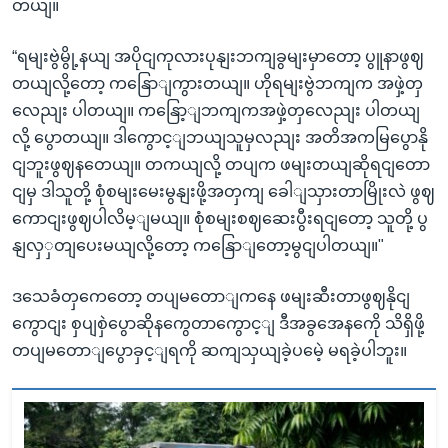
တယျ။
“ရမျးဗွဲမွို့နယျ အပိုငျကုလားပုနျးဘကျခွမျးမှာတော့ ပွူနာဖွဈ
တယျလို့တော့ ကနြောျကွားတယျ။ ဟိုရမျးဗွဲဘကျက အဖှဲ့တှ
လေညျး ပါတယျ။ ကနြော့ျဘကျကအဖှဲ့တှလေညျး ပါတယျ
လို့ ပွောတယျ။ ဒါကွောင့ျဘယျသူမှလညျး အတိအကမြပွောနို
ငျဘူးဖွဈနတေယျ။ တကယျလို့ တပျက ဖမျးတယျဆိုရငျတော
ငျမှ ဒါသူတို့ စုံစမျးမေးမွနျးဖို့အတှကျ ခေါျသှားတာမြိုးလဲ ဖွဈ
ကောငျးဖွဈပါလိမ့ျမယျ။ စုံစမျးစဈဆေးပွီးရငျတော့ သူတို့ ပွ
နျလှှတျပေးမယျလို့တော့ ကနြောျတော့မွငျပါတယျ။"
ဒသေခံတှကေတော့ တပျမတောျကနေ ဖမျးဆီးတာဖွဈနိုငျ
ကွောငျး စှပျစှဲပွောဆိုနကွေတာကွောင့ျ ဒီအခွအေနကေို သိရှိဖို့
တပျမတောျပွောခှင့ျရကို ဆကျသှယျခဲ့ပမေဲ့ မရခဲ့ပါဘူး။