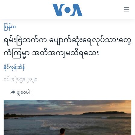
သုံး
ရ
လွယ်ကူ
မြန်မာ
မူလစာမျက်နှာ
စေ
ရမ်းဗြဲဘက်က ပျောက်ဆုံးရေလုပ်သားတွေ
မြန်မာ
သည့်
ကံကြမ္မာ အတိအကျမသိရသေး
ကမ္ဘာ့သတင်းများ
Link
ဗွီဒီယို
နိုင်ငံတကာ
နိုင်ကွန်းအိန်
များ
သတင်းလွတ်လပ်ခွင့်
အမေရိကန်
၀၆ ႏိုဝင္ဘာ၊ ၂၀၂၀
ပင်မ
ရပ်ဝန်းတခု လမ်းတခု အလွန်
တရုတ်
အကြောင်းအရာ
မျှဝေပါ
သို့
အင်္ဂလိပ်စာလေ့လာမယ်
အစ္စရေး-ပါလက်စတိုင်း
ကျော်
အပတ်စဉ်ကဏ္ဍများ
အမေရိကန်သုံးအီဒီယံ
ကြည့်
ရေဒီယိုနှင့်ရုပ်သံ အချက်အလက်များ
မကြေးမုံရဲ့ အင်္ဂလိပ်စာ
ရေဒီယို
ရန်
ပင်မ
ရေဒီယို/တီဗွီအစီအစဉ်
ရုပ်ရှင်ထဲက အင်္ဂလိပ်စာ
တီဗွီ