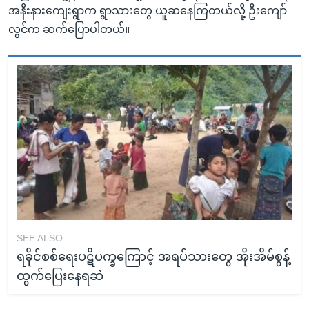
အနီးနားကျေးရွာက ရွာသားတွေ ယူဆနေကြတယ်လို့ ဦးကျော်
လွင်က ဆက်ပြောပါတယ်။
SEE ALSO:
ရခိုင်စစ်ရေးပဋိပက္ခကြောင့် အရပ်သားတွေ အိုးအိမ်စွန့်
ထွက်ပြေးနေရဆဲ