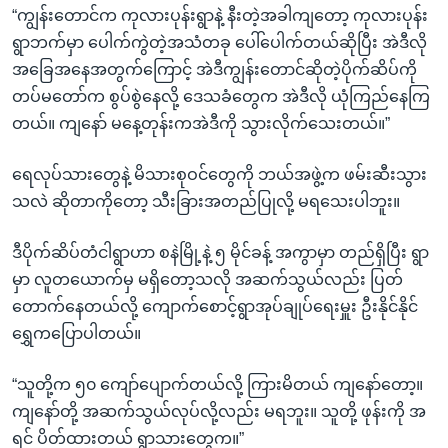
“ကျွန်းတောင်က ကုလားပုန်းရွာနဲ့ နီးတဲ့အခါကျတော့ ကုလားပုန်း
ရွာဘက်မှာ ပေါက်ကွဲတဲ့အသံတခု ပေါ်ပေါက်တယ်ဆိုပြီး အဲဒီလို
အခြေအနေအတွက်ကြောင့် အဲဒီကျွန်းတောင်ဆိုတဲ့ပိုက်ဆိပ်ကို
တပ်မတော်က စွပ်စွဲနေလို့ ဒေသခံတွေက အဲဒီလို ယုံကြည်နေကြ
တယ်။ ကျနော် မနေ့တုန်းကအဲဒီကို သွားလိုက်သေးတယ်။”
ရေလုပ်သားတွေနဲ့ မိသားစုဝင်တွေကို ဘယ်အဖွဲ့က ဖမ်းဆီးသွား
သလဲ ဆိုတာကိုတော့ သီးခြားအတည်ပြုလို့ မရသေးပါဘူး။
ဒီပိုက်ဆိပ်တံငါရွာဟာ စနဲမြို့နဲ့ ၅ မိုင်ခန့် အကွာမှာ တည်ရှိပြီး ရွာ
မှာ လူတယောက်မှ မရှိတော့သလို အဆက်သွယ်လည်း ပြတ်
တောက်နေတယ်လို့ ကျောက်စောင့်ရွာအုပ်ချုပ်ရေးမှူး ဦးနိုင်နိုင်
ရွှေကပြောပါတယ်။
“သူတို့က ၅၀ ကျော်ပျောက်တယ်လို့ ကြားမိတယ် ကျနော်တော့။
ကျနော်တို့ အဆက်သွယ်လုပ်လို့လည်း မရဘူး။ သူတို့ ဖုန်းကို အ
ရင် ပိတ်ထားတယ် ရွာသားတွေက။”