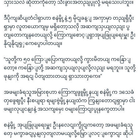
သှားသလဲ ဆိုတာကိုတော့ သီးခွားအတညျပွုလို့ မရသေးပါဘူး။
ဒီပိုကျဆိပျတံငါရှာဟာ စနဲမွို့နဲ့ ၅ မိုငျခန့ျ အကှာမှာ တညျရှိပွီး
ရှာမှာ လူတယောကျမှ မရှိတော့သလို အဆကျသှယျလညျး ပွ
တျတောကျနတေယျလို့ ကြောကျစောင့ျရှာအုပျခြုပျရေးမှူး ဦး
နိုငျနိုငျရှှကေပွောပါတယျ။
“သူတို့က ၅၀ ကြောျပြောကျတယျလို့ ကွားမိတယျ ကနြောျ
တော့။ ကနြောျတို့ အဆကျသှယျလုပျလို့လညျး မရဘူး။ သူတို့
ဖုနျးကို အရငျ ပိတျထားတယျ ရှာသားတှကေ။”
အဖမျးခံရသူအမြားစုဟာ ကြောကျဖွူမွို့နယျ စနဲမွို့က ဒသေခံ
တှဖွေဈပွီး နီးစပျရာ ရမျးဗွဲမွို့နယျထဲက ကြှနျးတောငျရှာမှာ ငါး
ဖမျးလုပျငနျးနဲ့ အသကျမှေး ဝမျးကြောငျးပွုနကွေတာပါ။
စနဲမွို့ အုပျခြုပျရေးမှူး ဦးနလေငျးကွိုငျကတော့ အဖမျးခံရသူ
တှေ မကွာခငျပွနျလှတျလာမယျလို့မြှောျလင့ျကွောငျး ဆိုပါ