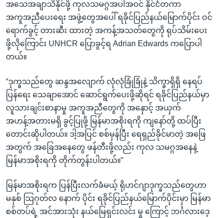
အသေအချာသိနိုင်ဖို့ ကုလသမဂ္ဂအပါအဝင် နိုင်ငံတကာ
အကူအညီပေးရေး အဖွဲ့တွေအပေါ် ရခိုင်ပြည်နယ်မြောက်ပိုင်း ဝင်
ရောက်ခွင့် တားဆီး ထားတဲ့ အကန့်အသတ်တွေကို ရုပ်သိမ်းပေး
ဖို့လိုကြောင်း UNHCR ပြောခွင့်ရ Adrian Edwards ကပြောပါ
တယ်။
“ဒုက္ခသည်တွေ ဆန္ဒအလျောက် လုံလုံခြုံခြုံနဲ့ သိက္ခာရှိရှိ နေရပ်
ပြန်ရေး သေချာအောင် ဆောင်ရွက်ပေးဖို့ဆိုရင် ရခိုင်ပြည်နယ်မှာ
လူသားချင်းစာနာမှု အကူအညီတွေကို အနှောင့် အယှက်
အဟန့်အတားမရှိ ခွင့်ပြုဖို့ မြန်မာအစိုးရကို ကျနော်တို့ ထပ်ပြီး
တောင်းဆိုပါတယ်။ ဒါ့အပြင် စစ်မှန်ပြီး ရေရှည်ခိုင်မာတဲ့ အဖြေ
အတွက် အခြေအနေတွေ ဖန်တီးဖို့လည်း ကုလ သမဂ္ဂအနေနဲ့
မြန်မာအစိုးရကို တိုက်တွန်းပါတယ်။”
မြန်မာအစိုးရက ပြန်ပြီးလက်ခံမယ့် ရိုဟင်ဂျာဒုက္ခသည်တွေဟာ
မနှစ် သြဂုတ်လ နောက် ပိုင်း ရခိုင်ပြည်နယ်မြောက်ပိုင်းမှာ မြန်မာ
စစ်တပ်ရဲ့ အင်အားသုံး နယ်မြေရှင်းလင်း မှု ကြောင့် ဘင်္ဂလားဒေ့