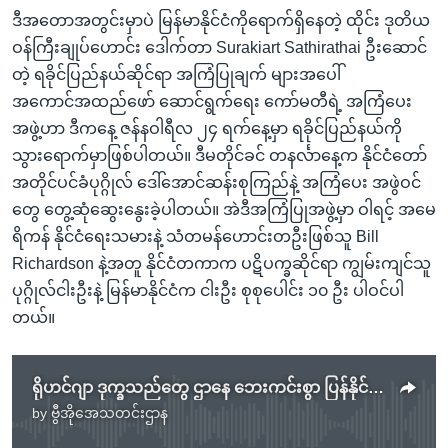
ဒီအတောအတွင်းမှာပဲ မြန်မာနိုင်ငံကိုရောက်ရှိနေတဲ့ ထိုင်း ဒုတိယ
ဝန်ကြီးချုပ်ဟောင်း ဒေါက်တာ Surakiart Sathirathai ဦးဆောင်
တဲ့ ရခိုင်ပြည်နယ်ဆိုင်ရာ အကြံပြုချက် များအပေါ်
အကောင်အထည်ဖော် ဆောင်ရွက်ရေး ကော်မတီရဲ့ အကြံပေး
အဖွဲ့ဟာ ဒီကနေ့ ဇန်နဝါရီလ ၂၄ ရက်နေ့မှာ ရခိုင်ပြည်နယ်ကို
သွားရောက်မှာဖြစ်ပါတယ်။ ဒီမတိုင်ခင် တနင်္လာနေ့က နိုင်ငံတော်
အတိုင်ပင်ခံပုဂ္ဂိုလ် ဒေါ်အောင်ဆန်းစုကြည်နဲ့ အကြံပေး အဖွဲဝင်
တွေ တွေ့ဆုံဆွေးနွေးခဲ့ပါတယ်။ အဲဒီအကြံပြုအဖွဲ့မှာ ဝါရင့် အမေ
ရိကန် နိုင်ငံရေးသမားနဲ့ သံတမန်ဟောင်းတဦးဖြစ်သူ Bill
Richardson နဲ့အတူ နိုင်ငံတကာက ပဋိပက္ခဆိုင်ရာ ကျွမ်းကျင်သူ
ပုဂ္ဂိုလ်ငါးဦးနဲ့ မြန်မာနိုင်ငံက ငါးဦး စုစုပေါင်း ၁၀ ဦး ပါဝင်ပါ
တယ်။
ရိုဟင်ဂျာ ဒုက္ခသည်တွေ ဌာနေ ဘေးကင်းစွာ ပြန်နိုင်ရေး UNHCR စိုးရိမ်
by
ဗွီအိုအေသတင်းဌာန
No media source currently available