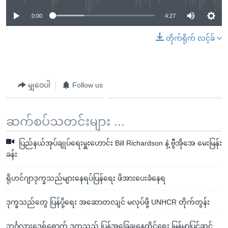
0:00
4:27
တိုက်ရိုက် လင့်ခ်
မျှဝေပါ
Follow us
ဆက်စပ်သတင်းများ ...
ပြည်နယ်အုပ်ချုပ်ရေးမှူးဟောင်း Bill Richardson နဲ့ ဗွီအိုအေ မေးမြန်း
ခန်း
ရိုဟင်ဂျာဒုက္ခသည်များနေရပ်ပြန်ရေး ဖိအားပေးခံနေရ
ဒုက္ခသည်တွေ ပြန်ပို့ရေး အဆောတလျင် မလုပ်ဖို့ UNHCR တိုက်တွန်း
ဘင်္ဂလားဒေ့ရှ်ရောက် ဒုက္ခသည် ပြန်အခြေချနေထိုင်ရေး မြန်မာပြင်ဆင်