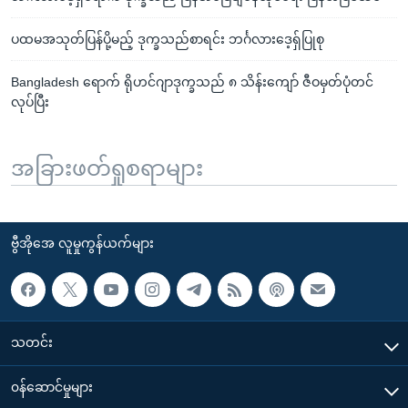
ပထမအသုတ်ပြန်ပို့မည့် ဒုက္ခသည်စာရင်း ဘင်္ဂလားဒေ့ရှ်ပြုစု
Bangladesh ရောက် ရိုဟင်ဂျာဒုက္ခသည် ၈ သိန်းကျော် ဇီဝမှတ်ပုံတင်
လုပ်ပြီး
အခြားဖတ်ရှုစရာများ
ဗွီအိုအေ လူမှုကွန်ယက်များ
သတင်း
၀န်ဆောင်မှုများ