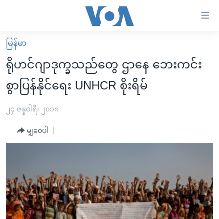
သုံး
ရ
လွယ်ကူ
မြန်မာ
မူလစာမျက်နှာ
စေ
ရိုဟင်ဂျာဒုက္ခသည်တွေ ဌာနေ ဘေးကင်း
မြန်မာ
သည့်
စွာပြန်နိုင်ရေး UNHCR စိုးရိမ်
ကမ္ဘာ့သတင်းများ
Link
ဗွီဒီယို
နိုင်ငံတကာ
၂၄ ဇန္နဝါရီ၊ ၂၀၁၈
များ
သတင်းလွတ်လပ်ခွင့်
အမေရိကန်
ပင်မ
မျှဝေပါ
ရပ်ဝန်းတခု လမ်းတခု အလွန်
တရုတ်
အကြောင်းအရာ
သို့
အင်္ဂလိပ်စာလေ့လာမယ်
အစ္စရေး-ပါလက်စတိုင်း
ကျော်
အပတ်စဉ်ကဏ္ဍများ
အမေရိကန်သုံးအီဒီယံ
ကြည့်
ရေဒီယိုနှင့်ရုပ်သံ အချက်အလက်များ
မကြေးမုံရဲ့ အင်္ဂလိပ်စာ
ရေဒီယို
ရန်
ပင်မ
ရေဒီယို/တီဗွီအစီအစဉ်
ရုပ်ရှင်ထဲက အင်္ဂလိပ်စာ
တီဗွီ