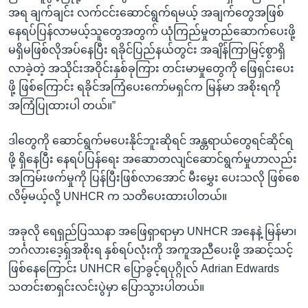
အရ ချက်ချင်း လက်ငင်းဆောင်ရွက်ရမယ့် အချက်တွေအဖြစ်
နေရပ်ပြန်လာမယ့်သူတွေအတွက် ယုံကြည်မှုတည်ဆောက်ပေးဖို့
မရှိမဖြစ်လိုအပ်နေပြီး ရခိုင်ပြည်နယ်တွင်း အချိန်ကြာမြင့်စွာရှိ
လာခဲ့တဲ့ အသိုင်းအဝိုင်းနှစ်ခုကြား တင်းမာမှုတွေကို ဖြေရှင်းပေး
ဖို့ ဖြစ်ကြောင်း ရခိုင်အကြံပေးကော်မရှင်က မြန်မာ အစိုးရကို
အကြံပြုထားပါ တယ်။”
ဒါတွေကို ဆောင်ရွက်မပေးနိုင်ဘူးဆိုရင် အန္တရာယ်တွေရင်ဆိုင်ရ
ဖို့ ရှိနေပြီး နေရပ်ပြန်ရေး အဆောတလျင်ဆောင်ရွက်မှုဟာလည်း
အကြမ်းဖက်မှုကို ပြန်ပြီးဖြစ်လာအောင် မီးမွှေး ပေးသလို ဖြစ်စေ
လိမ့်မယ့်လို့ UNHCR က သတိပေးထားပါတယ်။
အခုလို ရေရှည်ပြဿနာ အဖြေရှာရာမှာ UNHCR အနေနဲ့ မြန်မာ၊
ဘင်္ဂလားဒေ့ရှ်အစိုးရ နှစ်ရပ်လုံးကို အကူအညီပေးဖို့ အဆင့်သင့်
ဖြစ်နေကြောင်း UNHCR ပြောခွင့်ရပုဂ္ဂိုလ် Adrian Edwards
သတင်းစာရှင်းလင်းပွဲမှာ ပြောသွားပါတယ်။