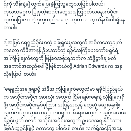
ရှ်ကို သိန်းနဲ့ချီ ထွက်ပြေးခဲ့ကြသူတွေသာဖြစ်ပါတယ်။
ကုလသမဂ္ဂက ပြုစုတဲ့စာရင်းတွေအရ သြဂုတ်လနောက်ပိုင်း
ထွက်ပြေးလာတဲ့ ဒုက္ခသည်အရေအတွက် ဟာ ၇ သိန်းနီးပါးရှိနေ
တာပါ။
ဒါ့အပြင် ရေရှည်ခိုင်မာတဲ့ ဖြေရှင်းမှုအတွက် အဓိကသော့ချက်
ကတော့ ကိုဖီအာနန် ဦးဆောင်တဲ့ ရခိုင်အကြံပေးကော်မရှင်ရဲ့
အကြံပြုချက်တွေကို မြန်မာအစိုးရဘက်က သံန္နိဋ္ဌာန်ချမှတ်
အကောင်အထည်ဖေါ်ဖို့ဖြစ်တယ်လို့ Adrian Edwards က အခု
လိုပြောပါ တယ်။
“ရေရှည်အဖြေရှာဖို့ အဲဒီအကြံပြုချက်တွေထဲမှာ ရခိုင်ပြည်နယ်
က အသိုင်းအဝိုင်း အားလုံး အတွက် ငြိမ်းချမ်းရေးနဲ့ လုံခြုံရေးရှိ
ဖို့၊ အသိုင်းအဝိုင်းနှစ်ခုကြား အပြန်အလှန် တွေ့ဆုံ ဆွေးနွေးဖို့၊
လွတ်လပ်စွာသွားလာခွင့်၊ ဘဝရှင်သန်ရေးအတွက် အခွင့်အလမ်း
ရှိခွင့်၊ မွတ် စလင် အသိုင်းအဝိုင်းအတွက် ဥပဒေအရ နိုင်ငံသား
ဖြစ်ခံယူခွင့်ပြုဖို့ စတာတွေ ပါဝင်ပါ တယ်။ လက်ရှိအခြေအနေ