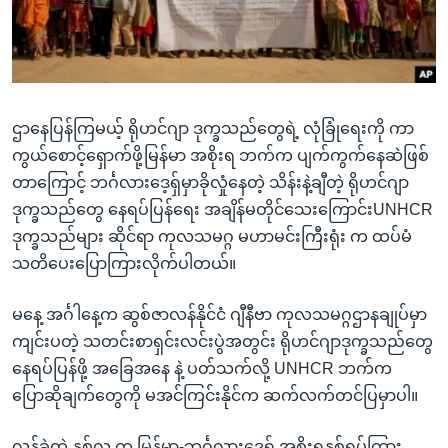
အ
သုတပဒေသာ အင်္ဂလိပ်စာ
ညွန်း
Learning English
စာမျက်နှာ
သို့
ဗွီအိုအေ လူမှုကွန်ယက်များ
ကျော်
ဌာနေပြန်ကြမယ့် ရိုဟင်ဂျာ ဒုက္ခသည်တွေရဲ့ လုံခြုံရေးကို ကာ
ကြည့်
ကွယ်စောင့်ရှောက်ဖို့မြန်မာ အစိုးရ ဘက်က ပျက်ကွက်နေဆဲဖြစ်
ရန်
တာကြောင့် ဘင်္ဂလားဒေ့ရှ်မှာခိုလှုံနေတဲ့ သိန်းနဲ့ချီတဲ့ ရိုဟင်ဂျာ
ဘာသာစကားများ
ရှာဖွေ
ဒုက္ခသည်တွေ နေရပ်ပြန်ရေး အချိန်မတိုင်သေးကြောင်းUNHCR
ရန်
ဒုက္ခသည်များ ဆိုင်ရာ ကုလသမဂ္ဂ မဟာမင်းကြီးရုံး က ထပ်မံ
နေရာ
သတိပေးပြောကြားလိုက်ပါတယ်။
သို့
ကျော်
မနေ့ အင်္ဂါနေ့က ဆွစ်ဇာလန်နိုင်ငံ ဂျီနီဗာ ကုလသမဂ္ဂဌာနချုပ်မှာ
ရန်
ကျင်းပတဲ့ သတင်းစာရှင်းလင်းပွဲအတွင်း ရိုဟင်ဂျာဒုက္ခသည်တွေ
နေရပ်ပြန်ဖို့ အခြေအနေ နဲ့ ပတ်သက်လို့ UNHCR ဘက်က
ပြောဆိုချက်တွေကို မအင်ကြင်းနိုင်က ဆက်လက်တင်ပြမှာပါ။
လွန်ခဲ့တဲ့ နှစ်လ က မြန်မာ-ဘင်္ဂလားဒေ့ရှ် အစိုးရနှစ်ရပ်ကြား