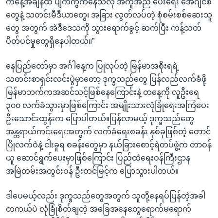
ကနေ့အချိန်ထိ ပျက်ကွက်နေသလို အကူအညီ ပေးရေး အေဂျင်စီ
တွေနဲ့ သတင်းမီဒီယာတွေ၊ အခြား လွတ်လပ်တဲ့ စုံစမ်းစစ်ဆေးသူ
တွေ အတွက် အဲဒီဒေသကို သွားရောက်ခွင့် ဆက်ပြီး ကန့်သတ်
ပိတ်ပင်မှုတွေရှိနေပါတယ်။”
နေပြည်တော်မှာ အင်္ဂါနေ့က ပြုလုပ်တဲ့ မြန်မာအစိုးရရဲ့
သတင်းစာရှင်းလင်းပွဲမှာတော့ ဒုက္ခသည်တွေ ပြန်လည်လက်ခံဖို့
မြန်မာဘက်ကအဆင်သင့်ဖြစ်နေကြောင်းနဲ့ တနေ့ကို လူဦးရေ
၃၀၀ လက်ခံသွားမှာဖြစ်ကြောင်း အမျိုးသားလုံခြုံရေးအကြံပေး
ဦးသောင်းထွန်းက ပြောပါတယ်။ပြန်လာမယ့် ဒုက္ခသည်တွေ
အန္တရာယ်ကင်းရေးအတွက် လက်ခံရေးစခန်း နှစ်ခုဖြစ်တဲ့ တောင်
ပြိုလက်ဝဲနဲ့ ငါးခူရ စခန်းတွေမှာ နယ်ခြားစောင့်ရဲတပ်ဖွဲ့က တာဝန်
ယူ ဆောင်ရွက်ပေးမှာဖြစ်ကြောင်း ပြည်ထဲရေးဝန်ကြီးဌာန
အမြဲတမ်းအတွင်းဝန် ဦးတင်မြင့်က ပြောသွားပါတယ်။
ဒါပေမယ့်လည်း ဒုက္ခသည်တွေအတွက် သူတို့နေရပ်ပြန်တဲ့အခါ
တကယ်ပဲ လုံခြုံစိတ်ချတဲ့ အခြေအနေတွေရောက်မရောက်