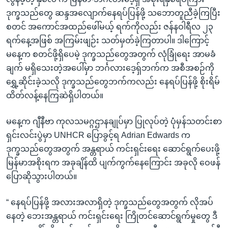
ဒုက္ခသည်တွေ ဆန္ဒအလျောက်နေရပ်ပြန်ဖို့ သဘောတူညီခဲ့ကြပြီး
စတင် အကောင်အထည်ဖေါ်မယ့် ရက်ကိုလည်း ဇန်နဝါရီလ ၂၃
ရက်နေ့အဖြစ် အကြမ်းဖျဉ်း သတ်မှတ်ခဲ့ကြတာပါ။ ဒါကြောင့်
မနေ့က စတင်ဖို့ရှိပေမဲ့ ဒုက္ခသည်တွေအတွက် လုံခြုံရေး အာမခံ
ချက် မရှိသေးတဲ့အပေါ်မှာ ဘင်္ဂလားဒေ့ရှ်ဘက်က အစီအစဉ်ကို
ရွှေ့ဆိုင်းခဲ့သလို ဒုက္ခသည်တွေဘက်ကလည်း နေရပ်ပြန်ဖို့ စိုးရိမ်
ထိတ်လန့်နေကြဆဲရှိပါတယ်။
မနေ့က ဂျီနီဗာ ကုလသမဂ္ဂဌာနချုပ်မှာ ပြုလုပ်တဲ့ ပုံမှန်သတင်းစာ
ရှင်းလင်းပွဲမှာ UNHCR ပြောခွင့်ရ Adrian Edwards က
ဒုက္ခသည်တွေအတွက် အန္တရာယ် ကင်းရှင်းရေး ဆောင်ရွက်ပေးဖို့
မြန်မာအစိုးရက အခုချိန်ထိ ပျက်ကွက်နေကြောင်း အခုလို ဝေဖန်
ပြောဆိုသွားပါတယ်။
“ နေရပ်ပြန်ဖို့ အလားအလာရှိတဲ့ ဒုက္ခသည်တွေအတွက် လိုအပ်
နေတဲ့ ဘေးအန္တရာယ် ကင်းရှင်းရေး ကြိုတင်ဆောင်ရွက်မှုတွေ ဒီ