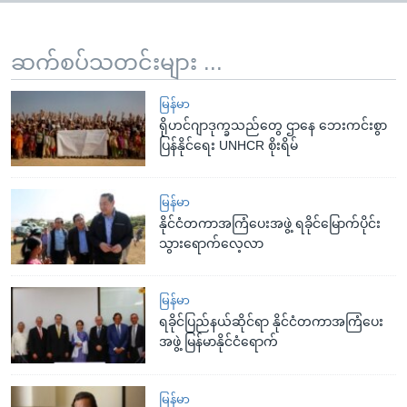
ဆက်စပ်သတင်းများ ...
မြန်မာ
ရိုဟင်ဂျာဒုက္ခသည်တွေ ဌာနေ ဘေးကင်းစွာ
ပြန်နိုင်ရေး UNHCR စိုးရိမ်
မြန်မာ
နိုင်ငံတကာအကြံပေးအဖွဲ့ ရခိုင်မြောက်ပိုင်း
သွားရောက်လေ့လာ
မြန်မာ
ရခိုင်ပြည်နယ်ဆိုင်ရာ နိုင်ငံတကာအကြံပေး
အဖွဲ့ မြန်မာနိုင်ငံရောက်
မြန်မာ