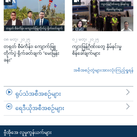
၀၈ မတ္၊ ၂၀၂၅
၀၂ မတ္၊ ၂၀၂၅
တရုတ် စီမံကိန်း၊ ကျောက်ဖြူ
ကျားဖြန့်ဂိုဏ်းတွေ နှိမ်နင်းမှု
တိုက်ပွဲ ရိုက်ခတ်ချက် "မေးမြန်း
စိန်ခေါ်ချက်များ
ခန်း"
အစီအစဉ်တွဲများအားလုံးကြည့်ရှုရန်
ရုပ်သံအစီအစဉ်များ
ရေဒီယိုအစီအစဉ်များ
ဗွီအိုအေ လူမှုကွန်ယက်များ