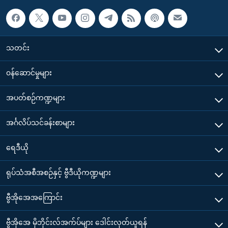
သတင်း
၀န်ဆောင်မှုများ
အပတ်စဉ်ကဏ္ဍများ
အင်္ဂလိပ်သင်ခန်းစာများ
ရေဒီယို
ရုပ်သံအစီအစဉ်နှင့် ဗွီဒီယိုကဏ္ဍများ
ဗွီအိုအေအကြောင်း
ဗွီအိုအေ မိုဘိုင်းလ်အက်ပ်များ ဒေါင်းလုတ်ယူရန်