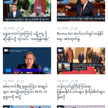
၁၅ မတ္၊ ၂၀၂၅
၁၂ မတ္၊ ၂၀၂၅
ရွေးကောက်ပွဲကြောင့် ပဋိပက္ခ ပို
Burma Act ဆက်လက်ရှင်သန်နိုင်
ဆိုးနိုင်လို့ သုံးသပ် "မေးမြန်းခန်း"
ရေး အားထုတ်မှု
၁၁ မတ္၊ ၂၀၂၅
၀၉ မတ္၊ ၂၀၂၅
စစ်ကောင်စီနဲ့ ရုရှားကြား စာချုပ်
ကန်လူဝင်မှုကြီးကြပ်ရေး
များ အကျိုးမဲ့ကြောင်း NUG က
မြန်မာနိုင်ငံသားများ စိုးရိမ်စိတ်များ
ရုရှားကို စာပို့
ဖို့မလို