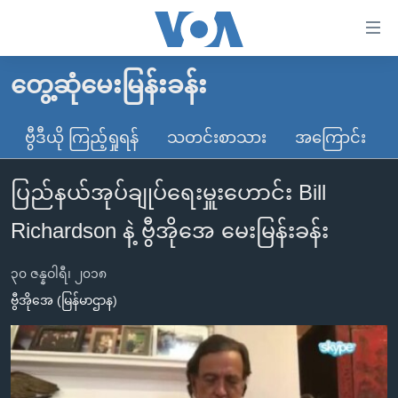
သုံး
ရ
လွယ်ကူ
တွေ့ဆုံမေးမြန်းခန်း
မူလစာမျက်နှာ
စေ
မြန်မာ
ဗွီဒီယို ကြည့်ရှုရန်
သတင်းစာသား
အကြောင်း
သည့်
ကမ္ဘာ့သတင်းများ
Link
ပြည်နယ်အုပ်ချုပ်ရေးမှူးဟောင်း Bill
ဗွီဒီယို
နိုင်ငံတကာ
များ
သတင်းလွတ်လပ်ခွင့်
အမေရိကန်
Richardson နဲ့ ဗွီအိုအေ မေးမြန်းခန်း
ပင်မ
ရပ်ဝန်းတခု လမ်းတခု အလွန်
တရုတ်
အကြောင်းအရာ
၃၀ ဇန္နဝါရီ၊ ၂၀၁၈
သို့
အင်္ဂလိပ်စာလေ့လာမယ်
အစ္စရေး-ပါလက်စတိုင်း
ဗွီအိုအေ (မြန်မာဌာန)
ကျော်
အပတ်စဉ်ကဏ္ဍများ
အမေရိကန်သုံးအီဒီယံ
ကြည့်
ရေဒီယိုနှင့်ရုပ်သံ အချက်အလက်များ
မကြေးမုံရဲ့ အင်္ဂလိပ်စာ
ရေဒီယို
ရန်
ပင်မ
ရေဒီယို/တီဗွီအစီအစဉ်
ရုပ်ရှင်ထဲက အင်္ဂလိပ်စာ
တီဗွီ