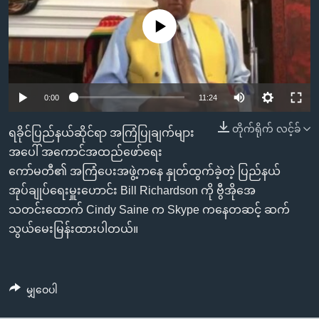
အ
သုတပဒေသာ အင်္ဂလိပ်စာ
ညွန်း
Learning English
No media source currently available
စာမျက်နှာ
သို့
ဗွီအိုအေ လူမှုကွန်ယက်များ
ကျော်
0:00
11:24
ကြည့်
ရန်
တိုက်ရိုက် လင့်ခ်
ဘာသာစကားများ
ရခိုင်ပြည်နယ်ဆိုင်ရာ အကြံပြုချက်များ
ရှာဖွေ
အပေါ် အကောင်အထည်ဖော်ရေး
ရန်
ကော်မတီ၏ အကြံပေးအဖွဲ့ကနေ နှုတ်ထွက်ခဲ့တဲ့ ပြည်နယ်
နေရာ
အုပ်ချုပ်ရေးမှူးဟောင်း Bill Richardson ကို ဗွီအိုအေ
သို့
သတင်းထောက် Cindy Saine က Skype ကနေတဆင့် ဆက်
ကျော်
သွယ်မေးမြန်းထားပါတယ်။
ရန်
မျှဝေပါ