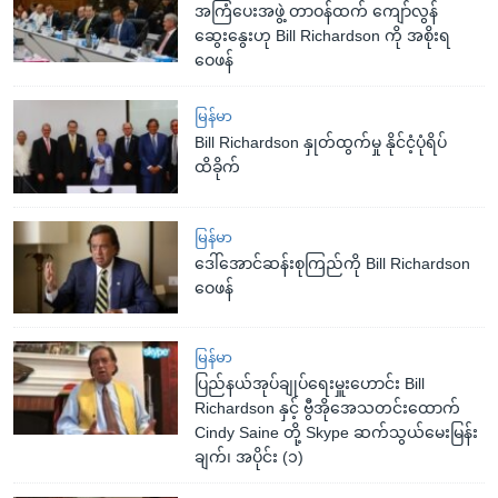
အကြံပေးအဖွဲ့ တာဝန်ထက် ကျော်လွန်
ဆွေးနွေးဟု Bill Richardson ကို အစိုးရ
ဝေဖန်
မြန်မာ
Bill Richardson နှုတ်ထွက်မှု နိုင်ငံ့ပုံရိပ်
ထိခိုက်
မြန်မာ
ဒေါ်အောင်ဆန်းစုကြည်ကို Bill Richardson
ဝေဖန်
မြန်မာ
ပြည်နယ်အုပ်ချုပ်ရေးမှူးဟောင်း Bill
Richardson နှင့် ဗွီအိုအေသတင်းထောက်
Cindy Saine တို့ Skype ဆက်သွယ်မေးမြန်း
ချက်၊ အပိုင်း (၁)