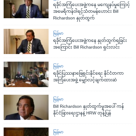
ရခိုင်အကြံပေးအဖွဲ့ကနေ မကျေနပ်မှုကြောင့်
အမေရိကန်ဝါရင့်သံတမန်ဟောင်း Bill
Richardson နှုတ်ထွက်
မြန်မာ
ရခိုင်အကြံပေးအဖွဲ့ကနေ နှုတ်ထွက်ရခြင်း
အကြောင်း Bill Richardson ရှင်းလင်း
မြန်မာ
ရခိုင်ပြဿနာဖြေရှင်းနိုင်ရေး နိုင်ငံတကာ
အကြံပေးအဖွဲ့ မျှော်လင့်ချက်ထားဆဲ
မြန်မာ
Bill Richardson နှုတ်ထွက်မှုအပေါ် ကန်
နိုင်ငံခြားရေးဌာနနဲ့ HRW တုန့်ပြန်
မြန်မာ