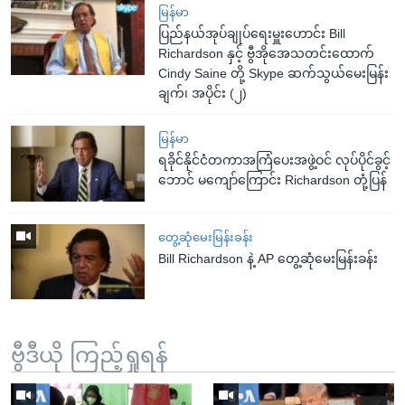
မြန်မာ
ပြည်နယ်အုပ်ချုပ်ရေးမှူးဟောင်း Bill
Richardson နှင့် ဗွီအိုအေသတင်းထောက်
Cindy Saine တို့ Skype ဆက်သွယ်မေးမြန်း
ချက်၊ အပိုင်း (၂)
မြန်မာ
ရခိုင်နိုင်ငံတကာအကြံပေးအဖွဲ့ဝင် လုပ်ပိုင်ခွင့်
ဘောင် မကျော်ကြောင်း Richardson တုံ့ပြန်
တွေ့ဆုံမေးမြန်းခန်း
Bill Richardson နဲ့ AP တွေ့ဆုံမေးမြန်းခန်း
ဗွီဒီယို ကြည့်ရှုရန်