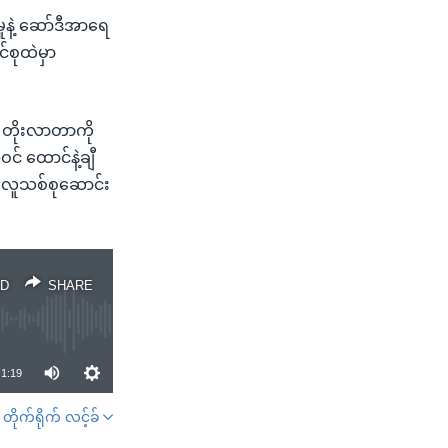
ှုနဲ့ ဆော်ဒီအာရေ
်စုထဲမှာ
ေ တိုးလာတာကို
် ထောင်နဲ့ချီ
 လူသစ်စုဆောင်း
D
SHARE
1:19
တိုက်ရိုက် လင့်ခ်
SHARE