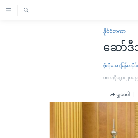
သုံး
ရ
ရှာဖွေ
လွယ်ကူ
မူလစာမျက်နှာ
နိုင်ငံတကာ
ရ
စေ
မြန်မာ
လာ
ဆော်ဒီ
သည့်
ဒ်
ကမ္ဘာ့သတင်းများ
Link
ဗွီဒီယို
နိုင်ငံတကာ
ဗွီအိုအေ (မြန်မာပိုင်
များ
သတင်းလွတ်လပ်ခွင့်
အမေရိကန်
၀၈ ႏိုဝင္ဘာ၊ ၂၀၁၉
ပင်မ
ရပ်ဝန်းတခု လမ်းတခု အလွန်
တရုတ်
အကြောင်းအရာ
အင်္ဂလိပ်စာလေ့လာမယ်
မျှဝေပါ
အစ္စရေး-ပါလက်စတိုင်း
သို့
အပတ်စဉ်ကဏ္ဍများ
အမေရိကန်သုံးအီဒီယံ
ကျော်
ကြည့်
ရေဒီယိုနှင့်ရုပ်သံ အချက်အလက်များ
မကြေးမုံရဲ့ အင်္ဂလိပ်စာ
ရေဒီယို
ရန်
ရေဒီယို/တီဗွီအစီအစဉ်
ရုပ်ရှင်ထဲက အင်္ဂလိပ်စာ
တီဗွီ
ပင်မ