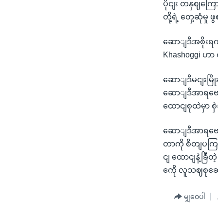
ပိုငျး တနှဈကြေ
တို့ရဲ့ တှေ့ဆုံမ
ဆောျဒီအစိုးရကိ
Khashoggi ဟာ 
ဆောျဒီမငျးမြို
ဆောျဒီအာရဗေသြ
ထောငျစုထဲမှာ စှ
ဆောျဒီအာရဗေကြ 
တာကို စိတျပကြ
ငျ ထောငျနဲ့ခြ
ကေို လူသဈစုဆော
မျှဝေပါ