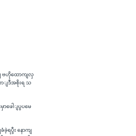
ျ ဗဟိုထောကျလှ
ဆောျဒီအစိုးရ သ
ျးမှာဖေါျပွပမေ
ဲ့ရပွီး နောကျ