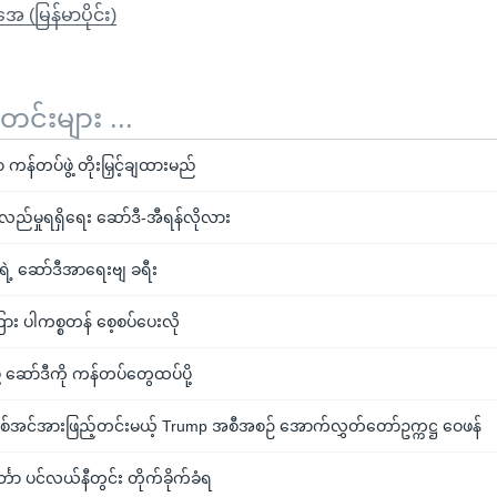
ုအေ (မြန်မာပိုင်း)
်းများ ...
ကန်တပ်ဖွဲ့ တိုးမြှင့်ချထားမည်
လည်မှုရရှိရေး ဆော်ဒီ-အီရန်လိုလား
 ရဲ့ ဆော်ဒီအာရေးဗျ ခရီး
ြား ပါကစ္စတန် စေ့စပ်ပေးလို
့ ဆော်ဒီကို ကန်တပ်တွေထပ်ပို့
ု စစ်အင်အားဖြည့်တင်းမယ့် Trump အစီအစဉ် အောက်လွှတ်တော်ဥက္ကဋ္ဌ ဝေဖန်
ော ပင်လယ်နီတွင်း တိုက်ခိုက်ခံရ