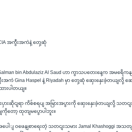
A အကွီးအကဲနဲ့ တှေ့ဆုံ
Salman bin Abdulaziz Al Saud ဟာ ကွာသပတေးနေ့က အမရေိကန
းအကဲ Gina Haspel နဲ့ Riyadah မှာ တှေ့ဆုံ ဆှေးနှေးခဲ့တယျလို့ 
ပွထားပါတယျ။
းစီးပှားဆိုငျရာ ကိစ်စရပျ အမြားအပွားကို ဆှေးနှေးခဲ့တယျလို့ သတင
ိုတော့ ထုတျမပွောပါဘူး။
ပေါျ ဝဖေနျစာရေးတဲ့ သတငျးသမား Jamal Khashoggi အသတျခံခ