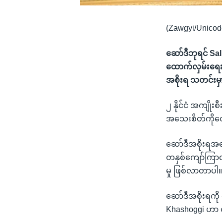
(Zawgyi/Unicod
ဆော်ဒီဘုရင် S
ထောက်လှမ်းရေး ဌ
အစိုးရ သတင်းမ
၂ နိုင်ငံ အကျိုး
အသေးစိတ်ကိုတေ
ဆော်ဒီအစိုးရအပ
တနှစ်ကျော်ကြာလာ
မှု ဖြစ်လာတာပါ
ဆော်ဒီအစိုးရကို
Khashoggi ဟာ တ