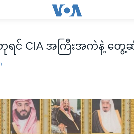
ဘုရင် CIA အကြီးအကဲနဲ့ တွေ့ဆု
း)