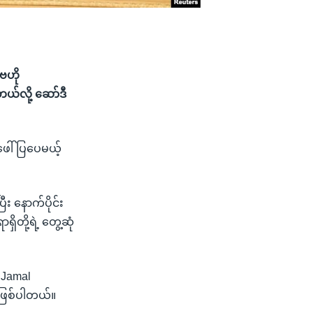
ဗဟို
ယ်လို့ ဆော်ဒီ
ာဖေါ်ပြပေမယ့်
 နောက်ပိုင်း
တို့ရဲ့ တွေ့ဆုံ
 Jamal
 ဖြစ်ပါတယ်။