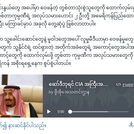
မင်းနွယ်တွေ အပေါ်မှာ ဝေဖန်တဲ့ တွစ်တာသုံးစွဲသူတွေကို ထောက်လှမ်းမ
ွစ်တာကုမ္ပဏီရဲ့ အလုပ်သမားဟောင်း ၂ ဦးတို့ အမေရိကန်ပြည်ထောင
ပြီး မကြာခင်မှာပဲ အခုလို တွေ့ဆုံပွဲ ဖြစ်လာတာပါ။
သူ့ခေါင်းဆောင်တွေနဲ့ မူဝါဒတွေအပေါ် လူမှုမီဒီယာမှာ ဝေဖန်မှုတွ
ွက် သူ့နိုင်ငံရဲ့ ထင်ရှားတဲ့ အတိုက်အခံတွေရဲ့ အကောင့်တွေအပါအဝင
ာင့်တွေကို ထောက်လှမ်းဖို့ တွစ်တာ ကုမ္ပဏီက အလုပ်သမားတွေကို
ိကန် အစိုးရရှေ့နေက စွပ်စွဲပါတယ်။
ဆော်ဒီဘုရင် CIA အကြီးအကဲနဲ့ တွေ့ဆုံ
EMBE
by
ဗွီအိုအေသတင်းဌာန
No media source currently available
0:00
တ်၍ နားဆင်နိုင်ပါသည်။
EMBED