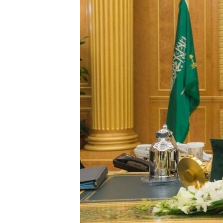
သုတပဒေသာ အင်္ဂလိပ်စာ
အ
ညွန်း
စာမျက်နှာ
သို့
ကျော်
ကြည့်
ရန်
ရှာဖွေ
ရန်
နေရာ
သို့
ကျော်
ရန်