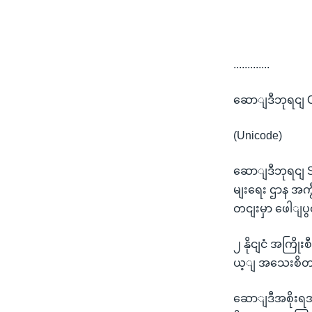
.............
ဆောျဒီဘုရငျ CI
(Unicode)
ဆောျဒီဘုရငျ 
မျးရေး ဌာန အကွီ
တငျးမှာ ဖေါျ
၂ နိုငျငံ အကြို
ယ့ျ အသေးစိတျက
ဆောျဒီအစိုးရအ