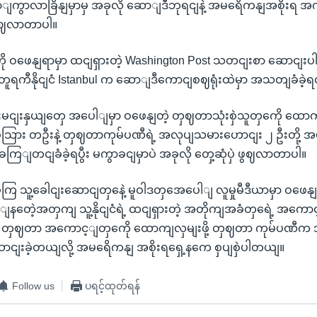
ာျကွာလာခြိနျမှာမှ အခုလို ဆောျဒီဘုရငျနဲ့ အမရေိကနျအစိုးရ အက
ှု ဖွဈလာတာပါ။
ု ဝဖေနျရာမှာ ထငျရှားတဲ့ Washington Post သတငျးစာ ဆောငျးပါ
တူရကီနိုငျငံ Istanbul က ဆောျဒီကောငျစဈရုံးထဲမှာ အသတျခံခဲ
းမငျးနှယျတှေ အပေါျမှာ ဝဖေနျတဲ့ တှဈတာသုံးစှဲသူတှကေို ထောကျလ
ား တဦးနဲ့ တှဈတာကုမ်ပဏီရဲ့ အလုပျသမားဟောငျး ၂ ဦးတို့ 
ဲခကြျတငျခံခဲ့ရပွီး မကွာခငျမှာပဲ အခုလို တှေ့ဆုံပှဲ ဖွဈလာတာပါ။
သူ့ခေါငျးဆောငျတှနေဲ့ မူဝါဒတှအေပေါျ လူမှုမီဒီယာမှာ ဝဖေနျမ
ျနတေဲ့အတှကျ သူ့နိုငျငံရဲ့ ထငျရှားတဲ့ အတိုကျအခံတှရေဲ့ အက
ီတဲ့ တှဈတာ အကောင့ျတှကေို ထောကျလှမျးဖို့ တှဈတာ ကုမ်ပဏီ
ငျးခဲ့တယျလို့ အမရေိကနျ အစိုးရရှေ့နကေ စှပျစှဲပါတယျ။
Follow us
ပရင့်ထုတ်ရန်