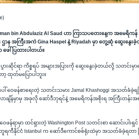
e)
alman bin Abdulaziz Al Saud ဟာ ကြာသပတေးနေ့က အမေရိကန် 
ာန အကြီးအကဲ Gina Haspel နဲ့ Riyadah မှာ တွေ့ဆုံ ဆွေးနွေးခဲ့တ
ှာ ဖေါ်ပြထားပါတယ်။
စီးပွားဆိုင်ရာ ကိစ္စရပ် အများအပြားကို ဆွေးနွေးခဲ့တယ်လို့ သတင်းမှ
ာ့ ထုတ်မပြောပါဘူး။
ေါ် ဝေဖန်စာရေးတဲ့ သတင်းသမား Jamal Khashoggi အသတ်ခံခဲ့ရပြီး
ချိန်မှာမှ အခုလို ဆော်ဒီဘုရင်နဲ့ အမေရိကန်အစိုးရ အကြီးတန်းအရာရှိ
။
 ဝေဖန်ရာမှာ ထင်ရှားတဲ့ Washington Post သတင်းစာ ဆောင်းပါးရှင်
ူရကီနိုင်ငံ Istanbul က ဆော်ဒီကောင်စစ်ရုံးထဲမှာ အသတ်ခံခဲ့ရတာ