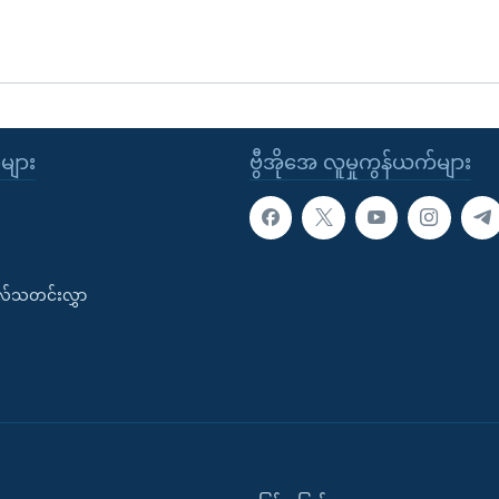
ုများ
ဗွီအိုအေ လူမှုကွန်ယက်များ
းလ်သတင်းလွှာ