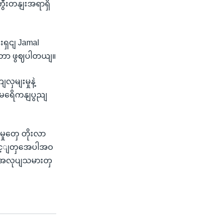
ွီးတနျးအရာရှိ
းရှငျ Jamal
့ရတာ ဖွဈပါတယျ။
ှမျးမှုနဲ့
အမရေိကနျပွညျ
ှုတှေ တိုးလာ
ောင့ျတှအေပါအဝ
က အလုပျသမားတှ