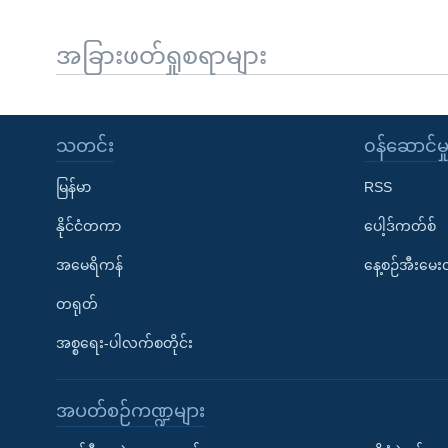
အခြားဖတ်ရှုစရာများ
သတင်း
၀န်ဆောင်မှ
မြန်မာ
RSS
နိုင်ငံတကာ
ပေါ့ဒ်ကတ်စ်
အမေရိကန်
နေ့စဉ်အီးမေ
တရုတ်
အစ္စရေး-ပါလက်စတိုင်း
အပတ်စဉ်ကဏ္ဍများ