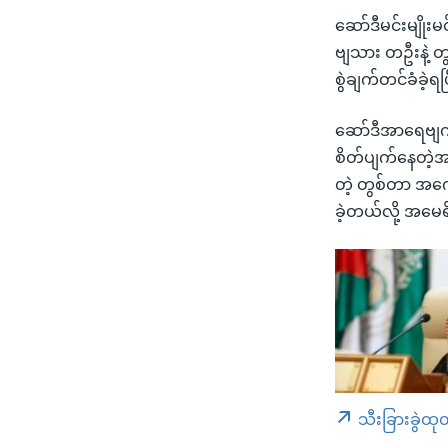
ဆော်ဒီမင်းမျိုး
ဗျသား တဦးနဲ့ တ
စွဲချက်တင်ခံခဲ့ရ
ဆော်ဒီအာရေဗျက 
စိတ်ပျက်နေတဲ့အတ
တဲ့ တွစ်တာ အကေ
ခဲ့တယ်လို့ အမေရ
သီးခြားခွဲထု