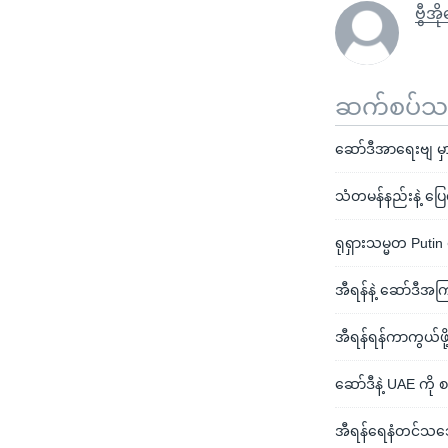
ဗွီအိ
ဆက်စပ်သတင
ဆော်ဒီအာရေးဗျ မှာ 
သံတမန်နည်းနဲ့ ပြေ
ရုရှားသမ္မတ Putin
အီရန်နဲ့ ဆော်ဒီအက
အီရန်ရန်ကာကွယ်ဖို
ဆော်ဒီနဲ့ UAE ကိ
အီရန်ရေနံတင်သင်္ဘ