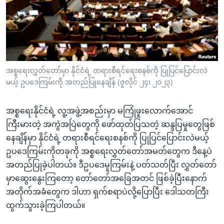
အ
သုတပဒေသာ အင်္ဂလိပ်စာ
ညွန်း
Learning English
စာမျက်နှာ
သို့
ဗွီအိုအေ လူမှုကွန်ယက်များ
ကျော်
ကြည့်
အစ္စရေးလွှတ်တော်မှာ နိုင်ငံရဲ့ တရားစီရင်ရေးစနစ်ကို ပြုပြင်ပြောင်းလဲ
မယ့် ဥပဒေကြမ်းကို အတည်ပြုနေချိန် (ဇူလိုင် ၂၄၊ ၂၀၂၃)
ရန်
ဘာသာစကားများ
ရှာဖွေ
အစ္စရေးနိုင်ငံရဲ့ လူ့အဖွဲ့အစည်းမှာ မကြုံဖူးလောက်အောင်
ရန်
ကြီးမားတဲ့ အကွဲအပြဲတွေကို ဖော်ထုတ်ပြသတဲ့ ဆန္ဒပြမှုတွေဖြစ်
နေရာ
နေချိန်မှာ နိုင်ငံရဲ့ တရားစီရင်ရေးစနစ်ကို ပြုပြင်ပြောင်းလဲမယ့်
သို့
ဥပဒေကြမ်းကိုတခုကို အစ္စရေးလွှတ်တော်အမတ်တွေက ဒီနေ့ပဲ
ကျော်
အတည်ပြုခဲ့ပါတယ်။ ဒီဥပဒေမူကြမ်းနဲ့ ပတ်သတ်ပြီး လွှတ်တော်
ရန်
မှာဆွေးနွေးကြတော့ တော်တော်အခြေအတင် ဖြစ်ခဲ့ပြီးနောက်
အတိုက်အခံတွေက ဒါဟာ ရှက်စရာပဲလို့ပြောပြီး ဒေါသတကြီး
ထွက်သွားခဲ့ကြပါတယ်။