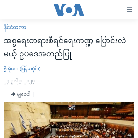
သုံး
ရ
လွယ်ကူ
နိုင်ငံတကာ
မူလစာမျက်နှာ
စေ
အစ္စရေးတရားစီရင်ရေးကဏ္ဍ ပြောင်းလဲ
မြန်မာ
သည့်
မယ့် ဥပဒေအတည်ပြု
ကမ္ဘာ့သတင်းများ
Link
ဗွီဒီယို
နိုင်ငံတကာ
ဗွီအိုအေ (မြန်မာပိုင်း)
များ
သတင်းလွတ်လပ်ခွင့်
အမေရိကန်
၂၄ ဇူလိုင္၊ ၂၀၂၃
ပင်မ
ရပ်ဝန်းတခု လမ်းတခု အလွန်
တရုတ်
အကြောင်းအရာ
မျှဝေပါ
သို့
အင်္ဂလိပ်စာလေ့လာမယ်
အစ္စရေး-ပါလက်စတိုင်း
ကျော်
အပတ်စဉ်ကဏ္ဍများ
အမေရိကန်သုံးအီဒီယံ
ကြည့်
ရေဒီယိုနှင့်ရုပ်သံ အချက်အလက်များ
မကြေးမုံရဲ့ အင်္ဂလိပ်စာ
ရေဒီယို
ရန်
ပင်မ
ရေဒီယို/တီဗွီအစီအစဉ်
ရုပ်ရှင်ထဲက အင်္ဂလိပ်စာ
တီဗွီ