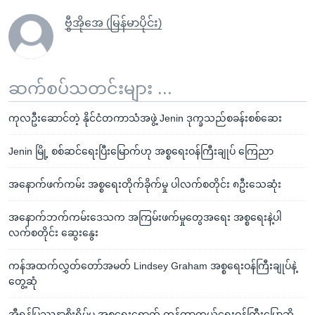
ဗွီအိုအေ (မြန်မာပိုင်း)
ဆက်စပ်သတင်းများ ...
ကုလဦးဆောင်တဲ့ နိုင်ငံတကာသံအဖွဲ့ Jenin ဒုက္ခသည်စခန်းစစ်ဆေး
Jenin မြို့ စစ်ဆင်ရေးပြီးမြောက်ဟု အစ္စရေးဝန်ကြီးချုပ် ကြေညာ
အနောက်ဖက်ကမ်း အစ္စရေးတိုက်ခိုက်မှု ပါလက်စတိုင်း ၈ဦးသေဆုံး
အနောက်ဘက်ကမ်းဒေသက အကြမ်းဖက်မှုတွေအရေး အစ္စရေးနဲ့ပါ
လက်စတိုင်း ဆွေးနွေး
ကန်အထက်လွှတ်တော်အမတ် Lindsey Graham အစ္စရေးဝန်ကြီးချုပ်နဲ့
တွေ့ဆုံ
အီရန်ပြဿနာစိုးရိမ်မှု အစ္စရေးရောက် ကန်ကာကွယ်ရေးဝန်ကြီးပြောဆို