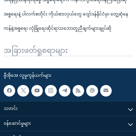
အစ္စရေးနဲ့ ပါလက်စတိုင်း ကိုယ်စားလှယ်တွေ ဂျော်ဒန်နိုင်ငံမှာ တွေ့ဆုံနေ
ကန်နဲ့အစ္စရေး လုံခြုံရေးဆိုင်ရာသဘောတူညီချက်များချုပ်ဆို
အခြားဖတ်ရှုစရာများ
ဗွီအိုအေ လူမှုကွန်ယက်များ
သတင်း
၀န်ဆောင်မှုများ