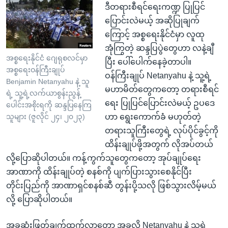
ဒီတရားစီရင်ရေးကဏ္ဍ ပြုပြင်
ပြောင်းလဲမယ့် အဆိုပြုချက်
ကြောင့် အစ္စရေးနိုင်ငံမှာ လူထု
အုံကြွတဲ့ ဆန္ဒပြပွဲတွေဟာ လနဲ့ချီ
အစ္စရေးနိုင်ငံ ဂျေရုစလင်မှာ
ပြီး ပေါ်ပေါက်နေခဲ့တာပါ။
အစ္စရေးဝန်ကြီးချုပ်
ဝန်ကြီးချုပ် Netanyahu နဲ့ သူ့ရဲ့
Benjamin Netanyahu နဲ့ သူ
မဟာမိတ်တွေကတော့ တရားစီရင်
ရဲ့ သူ့ရဲ့လက်ယာစွန်းညွန့်
ရေး ပြုပြင်ပြောင်းလဲမယ့် ဥပဒေ
ပေါင်းအစိုးရကို ဆန္ဒပြနေကြ
ဟာ ရွေးကောက်ခံ မဟုတ်တဲ့
သူများ (ဇူလိုင် ၂၄၊ ၂၀၂၃)
တရားသူကြီးတွေရဲ့ လုပ်ပိုင်ခွင့်ကို
ထိန်းချုပ်ဖို့အတွက် လိုအပ်တယ်
လို့ပြောဆိုပါတယ်။ ကန့်ကွက်သူတွေကတော့ အုပ်ချုပ်ရေး
အာဏာကို ထိန်းချုပ်တဲ့ စနစ်ကို ပျက်ပြားသွားစေနိုင်ပြီး
တိုင်းပြည်ကို အာဏာရှင်စနစ်ဆီ တွန်းပို့သလို ဖြစ်သွားလိမ့်မယ်
လို့ ပြောဆိုပါတယ်။
အခုဆုံးဖြတ်ချက်ထွက်လာတော့ အခုလို Netanyahu နဲ့ သူ့ရဲ့