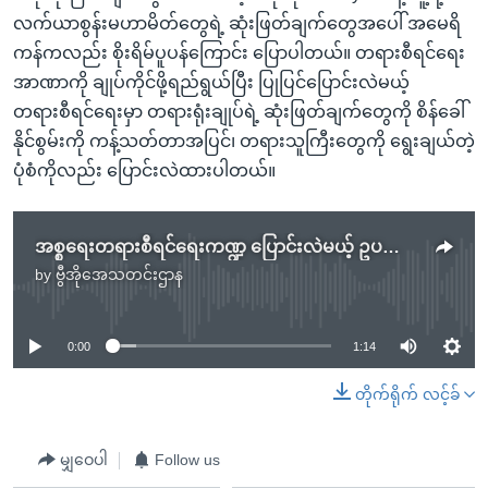
လက်ယာစွန်းမဟာမိတ်တွေရဲ့ ဆုံးဖြတ်ချက်တွေအပေါ် အမေရိ
ကန်ကလည်း စိုးရိမ်ပူပန်ကြောင်း ပြောပါတယ်။ တရားစီရင်ရေး
အာဏာကို ချုပ်ကိုင်ဖို့ရည်ရွယ်ပြီး ပြုပြင်ပြောင်းလဲမယ့်
တရားစီရင်ရေးမှာ တရားရုံးချုပ်ရဲ့ ဆုံးဖြတ်ချက်တွေကို စိန်ခေါ်
နိုင်စွမ်းကို ကန့်သတ်တာအပြင်၊ တရားသူကြီးတွေကို ရွေးချယ်တဲ့
ပုံစံကိုလည်း ပြောင်းလဲထားပါတယ်။
အစ္စရေးတရားစီရင်ရေးကဏ္ဍ ပြောင်းလဲမယ့် ဥပဒေအတည်ပြု
by
ဗွီအိုအေသတင်းဌာန
No media source currently available
0:00
1:14
တိုက်ရိုက် လင့်ခ်
မျှဝေပါ
Follow us