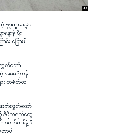
ဗုဒ္ဓဟူးနေ့မှာ
ွေးခဲ့ပြီး
ောင်း ပြောပါ
လွှတ်တော်
တဲ့ အမေရိကန်
တရား တစိတ်တ
ောက်လွှတ်တော်
ု ဒီမိုကရက်တွေ
တ်ဘလစ်ကန်နဲ့ ဒီ
ခဲ့တာပါ။