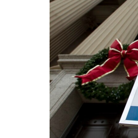
သုတပဒေသာ အင်္ဂလိပ်စာ
အ
ညွန်း
စာမျက်နှာ
သို့
ကျော်
ကြည့်
ရန်
ရှာဖွေ
ရန်
နေရာ
သို့
ကျော်
ရန်