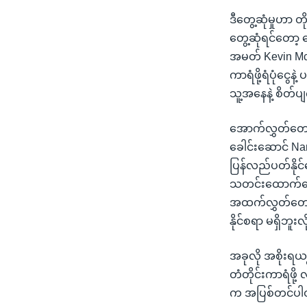
ဒီတွေ့ဆုံမှုဟာ တ
တွေ့ဆုံရင်တော့
အမတ် Kevin Mc
ကာရံဖို့ရံပုံငွေ
သူ့အနေနဲ့ စိတ်
အောက်လွှတ်တော
ခေါင်းဆောင် Na
ပြန်လည်ပတ်နိုင်ရ
သတင်းထောက်တွေ
အထက်လွှတ်တော်မ
နိုင်စရာ မရှိဘူး
အခုလို အစိုးရယ
တံတိုင်းကာရံဖို့
က အပြစ်တင်ပ