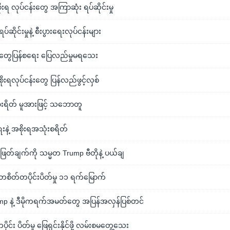
 လုပ်ငန်းတွေ အကြာဆုံး ရပ်ဆိုင်းမှု
်ဆိုင်းမှုနဲ့ စီးပွားရေးလုပ်ငန်းများ
်းတွေပြန်စရေး ပြေလည်မှုမရသေး
းရလုပ်ငန်းတွေ ပြန်လည်ဖွင့်လှစ်
းရိတ် မူအားဖြင့် သဘောတူ
ေးနဲ့ အစိုးရအသုံးစရိတ်
ဖြတ်ချက်ကို သမ္မတ Trump ဗီတိုနဲ့ ပယ်ချ
စိတ်တပိုင်းပိတ်မှု ၁၁ ရက်မြောက်
rump နဲ့ ဒီမိုကရက်အမတ်တွေ အပြန်အလှန်ပြစ်တင်
င်း ပိတ်မှု ဖြေရှင်းနိုင်ဖို့ လမ်းစမတွေ့သေး