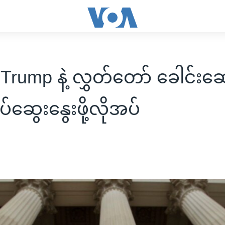
Trump နဲ့ လွှတ်တော် ခေါင်းဆ
ဆွေးနွေးဖို့လိုအပ်