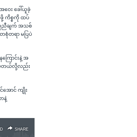
အဝေး ခေါ်ယူခဲ့
့ ကိစ္စကို ထပ်
ာတူညီချက် အသစ်
စုံတရာ မပြပဲ
ကြောင်းနဲ့ အ
ပ်တယ်လို့လည်း
င်အောင် ကျိုး
နဲ့
D
SHARE