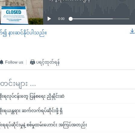
No media source currently available
0:00
တ်၍ နားဆင်နိုင်ပါသည်။
EMBED
Follow us
ပရင့်ထုတ်ရန်
်းများ ...
ရလုပ်ငန်းတွေ ပြန်စရေး ညှိနှိုင်းဆဲ
ရယန္တရား ဆက်လက်ရပ်ဆိုင်းဖို့ ရှိ
ရရပ်ဆိုင်းမှုနဲ့ စစ်မှုထမ်းဟောင်း အကြပ်အတည်း