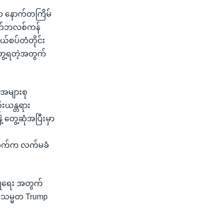
့မှာ နောက်တကြိမ်
ီပတ်ဘလစ်ကန်
်စပ်တံတိုင်း
 တွေ့ရတဲ့အတွက်
အများစု
းယန္တရား
 တွေ့ဆုံအပြီးမှာ
ု့ဘက်က လက်မခံ
ြုံရေး အတွက်
ို့ သမ္မတ Trump