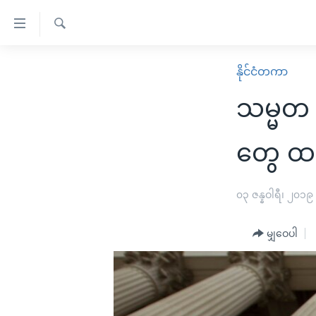
သုံး
ရ
ရှာဖွေ
လွယ်ကူ
မူလစာမျက်နှာ
နိုင်ငံတကာ
ရ
စေ
မြန်မာ
လာ
သမ္မတ 
သည့်
ဒ်
ကမ္ဘာ့သတင်းများ
Link
ဗွီဒီယို
နိုင်ငံတကာ
တွေ ထပ်
များ
သတင်းလွတ်လပ်ခွင့်
အမေရိကန်
ပင်မ
ရပ်ဝန်းတခု လမ်းတခု အလွန်
တရုတ်
၀၃ ဇန္နဝါရီ၊ ၂၀၁၉
အကြောင်းအရာ
အင်္ဂလိပ်စာလေ့လာမယ်
အစ္စရေး-ပါလက်စတိုင်း
သို့
မျှဝေပါ
အပတ်စဉ်ကဏ္ဍများ
အမေရိကန်သုံးအီဒီယံ
ကျော်
ကြည့်
ရေဒီယိုနှင့်ရုပ်သံ အချက်အလက်များ
မကြေးမုံရဲ့ အင်္ဂလိပ်စာ
ရေဒီယို
ရန်
ရေဒီယို/တီဗွီအစီအစဉ်
ရုပ်ရှင်ထဲက အင်္ဂလိပ်စာ
တီဗွီ
ပင်မ