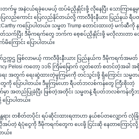
ိုးတက်မှု အနဲငယ်ရခဲ့ပေမယ့် ထပ်မံညှိနှိုင်းဖို့ လိုနေပြီး သောကြာနေ
 ပြေလည်ကောင်း ပြေလည်နိုင်တယ်လို့ ကာလီဖိုးနီယား ပြည်နယ် ရ
Carthy ကပြောပါတယ်။ သမ္မတ Trump တောင်းထားတဲ့ မက်ဆီကို နယ
နဲ့ ပတ်သက်ပြီး ဒီမိုကရက်တွေ ဘက်က စေ့စပ်ညှိနှိုင်းဖို့ မလိုလားတာ
ပျက်မိကြောင်း ပြောပါတယ်။
်ဥက္ကဌ ဖြစ်လာမယ့် ကာလီဖိုးနီးယား ပြည်နယ်က ဒီမိုကရက်အမတ် 
ncy Pelosi ကတော့ ၁၁၆ ကြိမ်မြောက် လွှတ်တော် စတင်တဲ့အခါ အစို
ေး အတွက် ရေးဆွဲထားတဲ့မူကြမ်းကို တင်သွင်းဖို့ ရှိကြောင်း သမ္မတနဲ့
ကို ပြောပါတယ်။ ဒီမူကြမ်းဟာ ရီပတ်ဘလစ်ကန်တွေ ကြီးစိုးတဲ့
ှာ အတည်ပြုခဲ့ပြီး ဖြစ်တဲ့အတိုင်း သမ္မတနဲ့ ရီပတ်ဘလစ်ကန်တိ
လို့ ပြောပါတယ်။
န္တရား တစိတ်တပိုင်း ရပ်ဆိုင်းထားရတာဟာ နယ်စပ်တလျှောက် လုံခ
 လိုအပ်တဲ့ ရံပုံငွေကို ဒီမိုကရက်တွေက ပေးဖို့ ငြင်းဆို နေတာကြောင့်လ
ါတယ်။