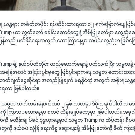
ယန္တရား တစိတ်တပိုင်း ရပ်ဆိုင်းထားရတာ ၁၂ ရက်မြောက်နေ့ ဖြစ်တဲ့ 
ump ဟာ လွှတ်တော် ခေါင်းဆောင်တွေနဲ့ အိမ်ဖြူတော်မှာ တွေ့ဆုံဆွေးန
ပြန်လည် ပတ်နိုင်ရေးအတွက် သောကြာနေ့မှာ ထပ်မံတွေ့ဆုံမှာ ဖြစ်ကြ
rump ရဲ့ နယ်စပ်တံတိုင်း တည်ဆောက်ရေးနဲ့ ပတ်သက်ပြီး သမ္မတနဲ့ 
ခြေအတင် အငြင်းပွါးမှုတွေ ဖြစ်ပွါးရာကနေ သမ္မတ တောင်းထား
 ဘတ်ဂျက်ငွေဆိုင်ရာ အတည်ပြုချက် မရနိုင်တဲ့ အတွက် အစိုးရယန္
းထားရတာ ဖြစ်ပါတယ်။
ဲ့ သမ္မတ သက်တမ်းနောက်ထပ် ၂ နှစ်ကာလမှာ ဒီမိုကရက်ပါတီက အ
ာကို ကြာသပတေးနေ့မှာ စတင် ထိန်းချုပ်တော့မှာ ဖြစ်ပါတယ်။ အခုလိ
ို မထိန်းချုပ်ခင် ဗုဒ္ဓဟူးနေ့မှာပဲ သမ္မတ Trump က ထိပ်တန်း ရီပ
ကို နယ်စပ် လုံခြုံရေးကိစ္စ ဆွေးနွေးဖို့ အိမ်ဖြူတော်ကို ဖိတ်ကြား