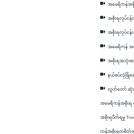
အမေရိကန်အစိုးရ
အစိုးရလုပ်ငန်းရပ
အစိုးရလုပ်ငန
အမေရိကန် အစို
အစိုးရအသုံးစာ
နယ်စပ်လုံခြုံရ
လွှတ်တော် ဆုံး
အမေရိကန်အစိုးရ တ
အစိုးရပိတ်ရမှု T
ကန်အစိုးရတစိတ်တပို