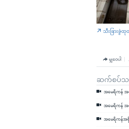
သီးခြားခွဲထု
မျှဝေပါ
ဆက်စပ်သတင
အမေရိကန် အစိုး
အမေရိကန် အစိုး
အမေရိကန်အစိုး