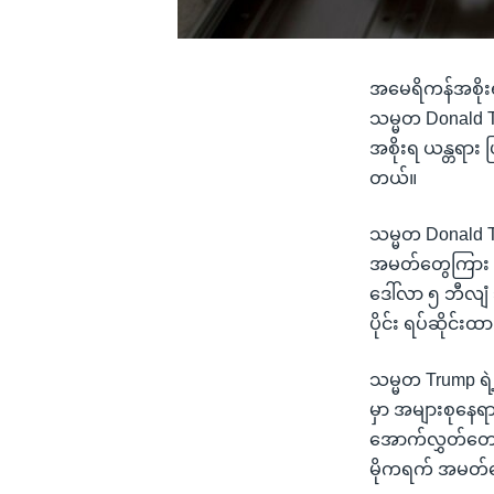
အမေရိကန်အစိုးရ 
သမ္မတ Donald Tr
အစိုးရ ယန္တရား 
တယ်။
သမ္မတ Donald T
အမတ်တွေကြား အ
ဒေါ်လာ ၅ ဘီလျံ
ပိုင်း ရပ်ဆိုင်
သမ္မတ Trump ရ
မှာ အများစုနေရ
အောက်လွှတ်တော်က
မိုကရက် အမတ်တွေ