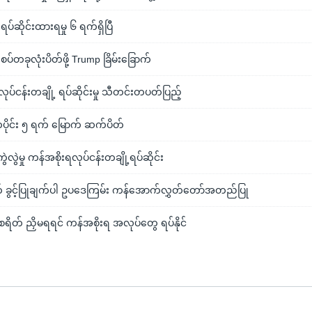
ရပ်ဆိုင်းထားရမှု ၆ ရက်ရှိပြီ
ပ်တခုလုံးပိတ်ဖို့ Trump ခြိမ်းခြောက်
ပ်ငန်းတချို့ ရပ်ဆိုင်းမှု သီတင်းတပတ်ပြည့်
ပိုင်း ၅ ရက် မြောက် ဆက်ပိတ်
မှု ကန်အစိုးရလုပ်ငန်းတချို့ရပ်ဆိုင်း
တ် ခွင့်ပြုချက်ပါ ဥပဒေကြမ်း ကန်အောက်လွှတ်တော်အတည်ပြု
းစရိတ် ညှိမရရင် ကန်အစိုးရ အလုပ်တွေ ရပ်နိုင်