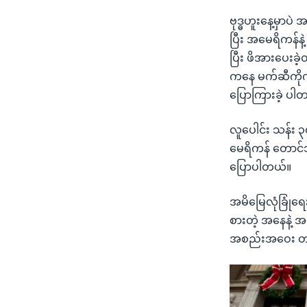
ဗုဒ္ဓဟူးနေ့မှာ
ပြီး အမေရိကန်နဲ
ပြီး ဖိအားပေးခ
ကနေ မက်ဆီကို
ပြောကြားခဲ့ ပါ
လူပေါင်း သန်း 
မေရိကန် တောင်
ပြောပါတယ်။
အမိမြေလုံခြုံရေ
စားတဲ့ အနေနဲ့ 
အစည်းအဝေး တက်