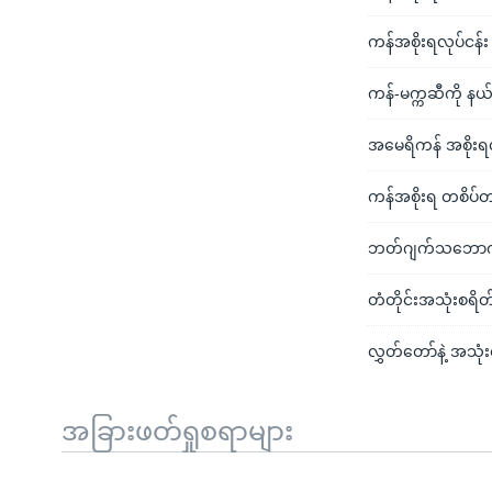
ကန်အစိုးရလုပ်ငန်း 
ကန်-မက္ကဆီကို နယ်စ
အမေရိကန် အစိုးရလု
ကန်အစိုးရ တစိပ်တ
ဘတ်ဂျက်သဘောကွဲလွဲ
တံတိုင်းအသုံးစရိ
လွှတ်တော်နဲ့ အသုံ
အခြားဖတ်ရှုစရာများ