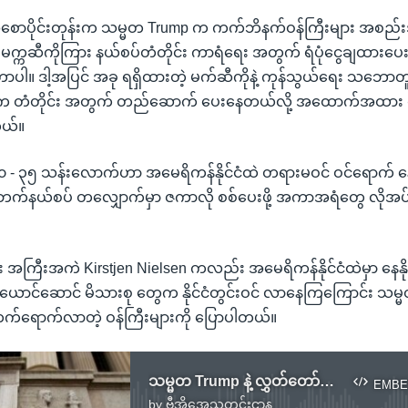
ပဲ အစောပိုင်းတုန်းက သမ္မတ Trump က ကက်ဘိနက်ဝန်ကြီးများ အစည်း
့ မက္ကဆီကိုကြား နယ်စပ်တံတိုင်း ကာရံရေး အတွက် ရံပုံငွေချထားပေးဖို
ဲ့တာပါ။ ဒါ့အပြင် အခု ရရှိထားတဲ့ မက်ဆီကိုနဲ့ ကုန်သွယ်ရေး သဘေ
က တံတိုင်း အတွက် တည်ဆောက် ပေးနေတယ်လို့ အထောက်အထား တ
တယ်။
၃၀ - ၃၅ သန်းလောက်ဟာ အမေရိကန်နိုင်ငံထဲ တရားမဝင် ဝင်ရောက် နေ
ဘက်နယ်စပ် တလျှောက်မှာ ဇကာလို စစ်ပေးဖို့ အကာအရံတွေ လိုအ
း အကြီးအကဲ Kirstjen Nielsen ကလည်း အမေရိကန်နိုင်ငံထဲမှာ နေနို
အယောင်ဆောင် မိသားစု တွေက နိုင်ငံတွင်းဝင် လာနေကြကြောင်း သမ္မတ
ရောက်လာတဲ့ ဝန်ကြီးများကို ပြောပါတယ်။
သမ္မတ Trump နဲ့ လွှတ်တော်ခေါင်းဆောင်တွေ ထပ်ဆွေးနွေးဖို့လိုအပ်
EMBE
by
ဗွီအိုအေသတင်းဌာန