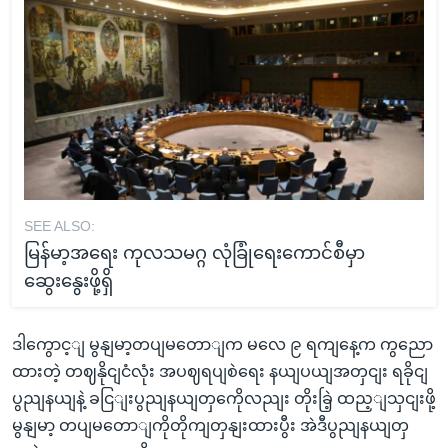
SEE ALSO:
မြန်မာ့အရေး ကုလသမဂ္ဂ လုံခြုံရေးကောင်စီမှာ
ဆွေးနွေးဖို့ရှိ
ဒါကွောင့ျ မွနျမာ့တပျမတောျက မလေ ၉ ရကျနေ့က ကွညော
ထားတဲ့ တဈနိုငျငံလုံး အပဈရပျစဲရေး နယျပယျအတှငျး ရခိုငျ
ပွညျနယျနဲ့ ခငြျးပွညျနယျတှကေိုလညျး တိုးခြဲ့ ထည့ျသှငျးဖို့
မွနျမာ့ တပျမတောျကိုတိုကျတှနျးထားပွီး အဲဒီပွညျနယျတှ