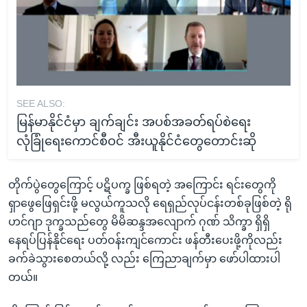
SEE ALSO:
မြန်မာနိုင်ငံမှာ ချက်ချင်း အပစ်အခတ်ရပ်စဲရေး
လုံခြုံရေးကောင်စီဝင် အီးယူနိုင်ငံတွေတောင်းဆို
တိုက်ပွဲတွေကြောင့် ပဋိပက္ခ ဖြစ်ရတဲ့ အကြောင်း ရင်းတွေကို
ရှာဖွေဖြေရှင်းဖို့ မလွယ်ကူသလို ရေရှည်လုပ်ငန်းတစ်ခုဖြစ်တဲ့ ရို
ဟင်ဂျာ ဒုက္ခသည်တွေ မိမိဆန္ဒအလျောက် ဂုဏ် သိက္ခာ ရှိရှိ
နေရပ်ပြန်နိုင်ရေး ပတ်ဝန်းကျင်ကောင်း ဖန်တီးပေးဖို့ကိုလည်း
ခက်ခဲသွားစေတယ်လို့ လည်း ကြေညာချက်မှာ ဖော်ပါထားပါ
တယ်။