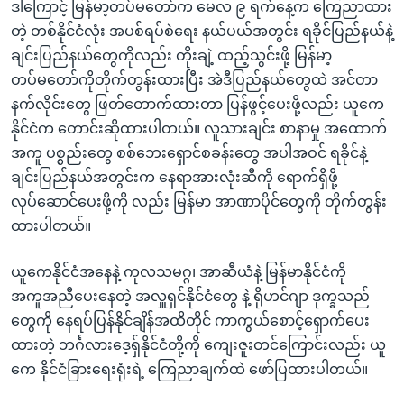
ဒါကြောင့် မြန်မာ့တပ်မတော်က မေလ ၉ ရက်နေ့က ကြေညာထား
တဲ့ တစ်နိုင်ငံလုံး အပစ်ရပ်စဲရေး နယ်ပယ်အတွင်း ရခိုင်ပြည်နယ်နဲ့
ချင်းပြည်နယ်တွေကိုလည်း တိုးချဲ့ ထည့်သွင်းဖို့ မြန်မာ့
တပ်မတော်ကိုတိုက်တွန်းထားပြီး အဲဒီပြည်နယ်တွေထဲ အင်တာ
နက်လိုင်းတွေ ဖြတ်တောက်ထားတာ ပြန်ဖွင့်ပေးဖို့လည်း ယူကေ
နိုင်ငံက တောင်းဆိုထားပါတယ်။ လူသားချင်း စာနာမှု အထောက်
အကူ ပစ္စည်းတွေ စစ်ဘေးရှောင်စခန်းတွေ အပါအဝင် ရခိုင်နဲ့
ချင်းပြည်နယ်အတွင်းက နေရာအားလုံးဆီကို ရောက်ရှိဖို့
လုပ်ဆောင်ပေးဖို့ကို လည်း မြန်မာ အာဏာပိုင်တွေကို တိုက်တွန်း
ထားပါတယ်။
ယူကေနိုင်ငံအနေနဲ့ ကုလသမဂ္ဂ၊ အာဆီယံနဲ့ မြန်မာနိုင်ငံကို
အကူအညီပေးနေတဲ့ အလှူရှင်နိုင်ငံတွေ နဲ့ ရိုဟင်ဂျာ ဒုက္ခသည်
တွေကို နေရပ်ပြန်နိုင်ချိန်အထိတိုင် ကာကွယ်စောင့်ရှောက်ပေး
ထားတဲ့ ဘင်္ဂလားဒေ့ရှ်နိုင်ငံတို့ကို ကျေးဇူးတင်ကြောင်းလည်း ယူ
ကေ နိုင်ငံခြားရေးရုံးရဲ့ ကြေညာချက်ထဲ ဖော်ပြထားပါတယ်။