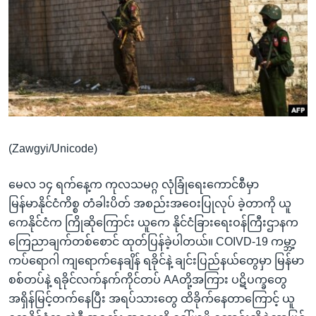
အ
သုတပဒေသာ အင်္ဂလိပ်စာ
ညွန်း
Learning English
စာမျက်နှာ
သို့
ဗွီအိုအေ လူမှုကွန်ယက်များ
ကျော်
ကြည့်
ရန်
ဘာသာစကားများ
ရှာဖွေ
(Zawgyi/Unicode)
ရန်
နေရာ
မေလ ၁၄ ရက်နေ့က ကုလသမဂ္ဂ လုံခြုံရေးကောင်စီမှာ
သို့
မြန်မာနိုင်ငံကိစ္စ တံခါးပိတ် အစည်းအဝေးပြုလုပ် ခဲ့တာကို ယူ
ကျော်
ကေနိုင်ငံက ကြိုဆိုကြောင်း ယူကေ နိုင်ငံခြားရေးဝန်ကြီးဌာနက
ရန်
ကြေညာချက်တစ်စောင် ထုတ်ပြန်ခဲ့ပါတယ်။ COIVD-19 ကမ္ဘာ့
ကပ်ရောဂါ ကျရောက်နေချိန် ရခိုင်နဲ့ ချင်းပြည်နယ်တွေမှာ မြန်မာ
စစ်တပ်နဲ့ ရခိုင်လက်နက်ကိုင်တပ် AAတို့အကြား ပဋိပက္ခတွေ
အရှိန်မြင့်တက်နေပြီး အရပ်သားတွေ ထိခိုက်နေတာကြောင့် ယူ