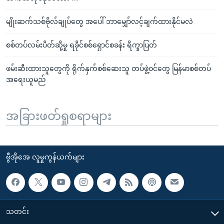
မျိုးဆက်သစ်ဗိုလ်ချုပ်တွေ အပေါ် ဘာမျှော်လင့်ချက်ထားနိုင်မလဲ
စစ်တပ်လမ်းပိတ်ဆို့မှု ရခိုင်စစ်ရှောင်စခန်း ရိက္ခာပြတ်
ဖမ်းဆီးထားသူတွေကို ရိုက်နှက်စစ်ဆေးသူ တပ်ဖွဲ့ဝင်တွေ မြန်မာစစ်တပ်
အရေးယူမည်
အခြားဖတ်ရှုစရာများ
ဗွီအိုအေ လူမှုကွန်ယက်များ
သတင်း