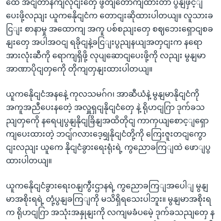
ထေဲ အငျတာနကျလိုငျးတှေ ဖွတျတောကျထားတာ ပွနျဖှင့ျ
ပေးဖို့လညျး ယူကနေိုငျငံက တောငျးဆိုထားပါတယျ။ လူသားခ
ငြျး စာနာမှု အထောကျ အကူ ပစ်စညျးတှေ စဈဘေးရှောငျစခ
နျးတှေ အပါအဝငျ ရခိုငျနဲ့ခငြျးပွညျနယျအတှငျးက နရော
အားလုံးဆီကို ရောကျရှိဖို့ လုပျဆောငျပေးဖို့ကို လညျး မွနျမာ
အာဏာပိုငျတှကေို တိုကျတှနျးထားပါတယျ။
ယူကနေိုငျငံအနနေဲ့ ကုလသမဂ်ဂ၊ အာဆီယံနဲ့ မွနျမာနိုငျငံကို
အကူအညီပေးနတေဲ့ အလှူရှငျနိုငျငံတှေ နဲ့ ရိုဟငျဂြာ ဒုက်ခသ
ညျတှကေို နရေပျပွနျနိုငျခြိနျအထိတိုငျ ကာကှယျစောင့ျရှော
ကျပေးထားတဲ့ ဘငျ်ဂလားဒေ့ရျှနိုငျငံတို့ကို ကြေးဇူးတငျကွော
ငျးလညျး ယူကေ နိုငျငံခွားရေးရုံးရဲ့ ကွညောခကြျထဲ ဖောျပွ
ထားပါတယျ။
ယူကနေိုငျငံခွားရေးဝနျကွီးဌာနရဲ့ ကွညောခကြျအပေါျ မွနျ
မာအစိုးရရဲ့ တုံ့ပွနျခကြျကို မသိရှိရသေးပါဘူး။ မွနျမာအစိုးရ
က ရိုဟငျဂြာ အသုံးအနှုနျးကို လကျမခံပမေဲ့ ဒုက်ခသညျတှေ န