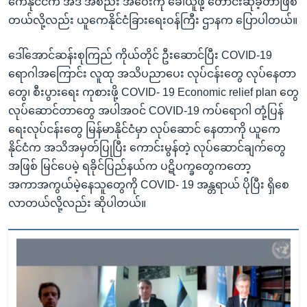
ကေနိုင်ငံက အဲဒီ အစည်း အဝေးကို ခေါ်ယူဖို့ တောင်းဆိုခဲ့တာဖြစ်
တယ်လို့လည်း ယူကေနိုင်ငံခြားရေးဝန်ကြီး ဌာနက ပြောပါတယ်။
ဒေါ်အောင်ဆန်းစုကြည် ကိုယ်တိုင် ဦးဆောင်ပြီး COVID-19
ရောဂါအကြောင်း လူထု အသိပညာပေး လုပ်ငန်းတွေ လုပ်နေတာ
တွေ၊ စီးပွားရေး ကုစားဖို့ COVID- 19 Economic relief plan တွေ
လုပ်ဆောင်တာတွေ အပါအဝင် COVID-19 ကပ်ရောဂါ တုံ့ပြန်
ရေးလုပ်ငန်းတွေ မြန်မာနိုင်ငံမှာ လုပ်ဆောင် နေတာကို ယူကေ
နိုင်ငံက အသိအမှတ်ပြုပြီး ကောင်းမွန်တဲ့ လုပ်ဆောင်ချက်တွေ
အဖြစ် မြင်ပေမဲ့ ရခိုင်ပြည်နယ်က ပဋိပက္ခတွေကတော့
အကာအကွယ်မဲ့နေသူတွေကို COVID- 19 အန္တရာယ် ပိုပြီး ရှိစေ
လာတယ်လို့လည်း ဆိုပါတယ်။