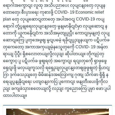
ရောဂါအကွောငျး လူထု အသိပညာပေး လုပျငနျးတှေ လုပျန
တောတှေ၊ စီးပှားရေး ကုစားဖို့ COVID- 19 Economic relief
plan တှေ လုပျဆောငျတာတှေ အပါအဝငျ COVID-19 ကပျ
ရောဂါ တုံ့ပွနျရေးလုပျငနျးတှေ မွနျမာနိုငျငံမှာ လုပျဆောငျ န
တောကို ယူကနေိုငျငံက အသိအမှတျပွုပွီး ကောငျးမှနျတဲ့ လုပျ
ဆောငျခကြျတှအေဖွဈ မွငျပမေဲ့ ရခိုငျပွညျနယျက ပဋိပက်ခ
တှကေတော့ အကာအကှယျမဲ့နသေူတှကေို COVID- 19 အန်တ
ရာယျ ပိုပွီး ရှိစလောတယျလို့လညျး ဆိုပါတယျ။ တိုကျပှဲတှ
ကွေောင့ျ ပဋိပက်ခ ဖွဈရတဲ့ အကွောငျး ရငျးတှကေို ရှာဖှဖွေ
ရှေငျးဖို့ မလှယျကူသလို ရရှေညျလုပျငနျးတဈခုဖွဈတဲ့ ရိုဟငျ
ဂြာ ဒုက်ခသညျတှေ မိမိဆန်ဒအလြောကျ ဂုဏျ သိက်ခာ ရှိရှိ န
ရေပျပွနျနိုငျရေး ပတျဝနျးကငြျကောငျး ဖနျတီးပေးဖို့ကိုလ
ညျး ခကျခဲသှားစတေယျလို့ လညျး ကွညောခကြျမှာ ဖောျပါ
ထားပါတယျ။