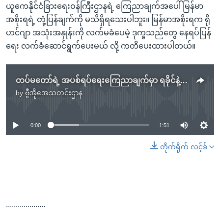
ယူကေနိုင်ငံခြားရေးဝန်ကြီးဌာနရဲ့ ကြေညာချက်အပေါ် မြန်မာ
အစိုးရရဲ့ တုံ့ပြန်ချက်ကို မသိရှိရသေးပါဘူး။ မြန်မာအစိုးရက ရို
ဟင်ဂျာ အသုံးအနှုန်းကို လက်မခံပေမဲ့ ဒုက္ခသည်တွေ နေရပ်ပြန်
ရေး လက်ခံဆောင်ရွက်ပေးမယ် လို့ ကတိပေးထားပါတယ်။
တပ်မတော်ရဲ့ အပစ်ရပ်ရေးကြေညာချက်မှာ ရခိုင်နဲ့ ချင်းပြည်နယ်တွေပါ ထည့်သွင်းဖို့ ဗြိတိန်တိုက်တွန်း
by
ဗွီအိုအေသတင်းဌာန
No media source currently available
0:00
1:51
တိုက်ရိုက် လင့်ခ်
....................