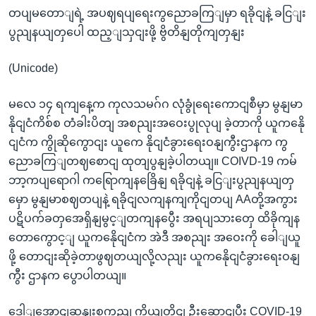
တပျမတောျရဲ့ အပဈရပျရေးကွညောခကြျမှာ ရခိုငျနဲ့ ခငြျး
ပွညျနယျတှပေါ ထည့ျသှငျးဖို့ ဗွိတိနျတိုကျတှနျး
(Unicode)
မလေ ၁၄ ရကျနေ့က ကုလသမဂ်ဂ လုံခွုံရေးကောငျစီမှာ မွနျမာ
နိုငျငံကိစ်စ တံခါးပိတျ အစညျးအဝေးပွုလုပျ ခဲ့တာကို ယူကနေို
ငျငံက ကွိုဆိုကွောငျး ယူကေ နိုငျငံခွားရေးဝနျကွီးဌာနက ကွ
ညောခကြျတဈစောငျ ထုတျပွနျခဲ့ပါတယျ။ COIVD-19 ကမ်
ဘာ့ကပျရောဂါ ကရြောကျနခြေိနျ ရခိုငျနဲ့ ခငြျးပွညျနယျတှ
မှော မွနျမာစဈတပျနဲ့ ရခိုငျလကျနကျကိုငျတပျ AAတို့အကွား
ပဋိပက်ခတှအေရှိနျမွင့ျတကျနပွေီး အရပျသားတှေ ထိခိုကျန
တောကွောင့ျ ယူကနေိုငျငံက အဲဒီ အစညျး အဝေးကို ခေါျယူ
ဖို့ တောငျးဆိုခဲ့တာဖွဈတယျလို့လညျး ယူကနေိုငျငံခွားရေးဝနျ
ကွီး ဌာနက ပွောပါတယျ။
ဒေါျအောငျဆနျးစုကွညျ ကိုယျတိုငျ ဦးဆောငျပွီး COVID-19