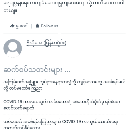
ရေပျပွနျရေး လကျခံဆောငျရှကျပေးမယျ လို့ ကတိပေးထားပါ
တယျ။
မျှဝေပါ
Follow us
ဗွီအိုအေ (မြန်မာပိုင်း)
ဆက်စပ်သတင်းများ ...
အကြမ်းဖက်အဖွဲ့များ လှုပ်ရှားနေရာကလွဲလို့ ကျန်ဒေသတွေ အပစ်ရပ်မယ်
လို့ တပ်မတော်ကြေညာ
COVID-19 ကာလအတွက် တပ်မတော်ရဲ့ ပစ်ခတ်တိုက်ခိုက်မှု ရပ်စဲရေး
စတင်သက်ရောက်
တပ်မတော် အပစ်ရပ်ကြေညာချက် COVID-19 ကာကွယ်တားဆီးရေး
တကယ်လုပ်နိုင်မလား …