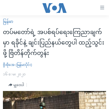
သုံး
ရ
လွယ်ကူ
မြန်မာ
မူလစာမျက်နှာ
စေ
တပ်မတော်ရဲ့ အပစ်ရပ်ရေးကြေညာချက်
မြန်မာ
သည့်
မှာ ရခိုင်နဲ့ ချင်းပြည်နယ်တွေပါ ထည့်သွင်း
ကမ္ဘာ့သတင်းများ
Link
ဖို့ ဗြိတိန်တိုက်တွန်း
ဗွီဒီယို
နိုင်ငံတကာ
များ
သတင်းလွတ်လပ်ခွင့်
အမေရိကန်
ပင်မ
ဗွီအိုအေ (မြန်မာပိုင်း)
ရပ်ဝန်းတခု လမ်းတခု အလွန်
တရုတ်
အကြောင်းအရာ
၁၆ ေမ၊ ၂၀၂၀
သို့
အင်္ဂလိပ်စာလေ့လာမယ်
အစ္စရေး-ပါလက်စတိုင်း
ကျော်
မျှဝေပါ
အပတ်စဉ်ကဏ္ဍများ
အမေရိကန်သုံးအီဒီယံ
ကြည့်
ရေဒီယိုနှင့်ရုပ်သံ အချက်အလက်များ
မကြေးမုံရဲ့ အင်္ဂလိပ်စာ
ရေဒီယို
ရန်
ပင်မ
ရေဒီယို/တီဗွီအစီအစဉ်
ရုပ်ရှင်ထဲက အင်္ဂလိပ်စာ
တီဗွီ