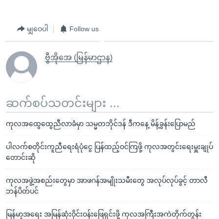
မျှဝေပါ
Follow us
ဗွီအိုအေ (မြန်မာဌာန)
ဆက်စပ်သတင်းများ ...
ကုလအထွေထွေညီလာခံမှာ သမ္မတဘိုင်ဒန် ဒီကနေ့ မိန့်ခွန်းပြောမည်
ပါလက်စတိုင်းကူညီရေးရံပုံငွေ ပြန်ထည့်ဝင်ကြဖို့ ကုလအတွင်းရေးမှူးချုပ်
တောင်းဆို
ကုလအဖွဲ့အစည်းတွေမှာ အာဖဂန်အမျိုးသမီးတွေ အလုပ်လုပ်ခွင့် တာလီ
ဘန်ပိတ်ပင်
မြန်မာ့အရေး အမြန်ဆုံးဝိုင်းဝန်းဖြေရှင်းဖို့ ကုလအကြီးအကဲတိုက်တွန်း