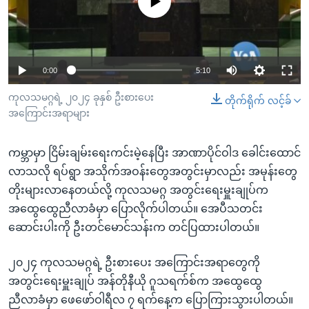
No media source currently available
အ
သုတပဒေသာ အင်္ဂလိပ်စာ
ညွန်း
Learning English
စာမျက်နှာ
သို့
ဗွီအိုအေ လူမှုကွန်ယက်များ
0:00
5:10
ကျော်
ကြည့်
ကုလသမဂ္ဂရဲ့ ၂၀၂၄ ခုနှစ် ဦးစားပေး
တိုက်ရိုက် လင့်ခ်
အကြောင်းအရာများ
ရန်
ဘာသာစကားများ
ရှာဖွေ
ကမ္ဘာမှာ ငြိမ်းချမ်းရေးကင်းမဲ့နေပြီး အာဏာပိုင်ဝါဒ ခေါင်းထောင်
ရန်
လာသလို ရပ်ရွာ အသိုက်အဝန်းတွေအတွင်းမှာလည်း အမုန်းတွေ
နေရာ
တိုးများလာနေတယ်လို့ ကုလသမဂ္ဂ အတွင်းရေးမှူးချုပ်က
သို့
အထွေထွေညီလာခံမှာ ပြောလိုက်ပါတယ်။ အေပီသတင်း
ကျော်
ဆောင်းပါးကို ဦးတင်မောင်သန်းက တင်ပြထားပါတယ်။
ရန်
၂၀၂၄ ကုလသမဂ္ဂရဲ့ ဦးစားပေး အကြောင်းအရာတွေကို
အတွင်းရေးမှူးချုပ် အန်တိုနီယို ဂူသရက်စ်က အထွေထွေ
ညီလာခံမှာ ဖေဖော်ဝါရီလ ၇ ရက်နေ့က ပြောကြားသွားပါတယ်။