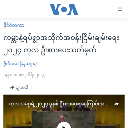
သုံး
ရ
လွယ်ကူ
နိုင်ငံတကာ
မူလစာမျက်နှာ
စေ
ကမ္ဘာ့နဲ့ရပ်ရွာအသိုက်အဝန်းငြိမ်းချမ်းရေး
မြန်မာ
သည့်
၂၀၂၄ ကုလ ဦးစားပေးသတ်မှတ်
ကမ္ဘာ့သတင်းများ
Link
ဗွီဒီယို
နိုင်ငံတကာ
ဗွီအိုအေ (မြန်မာဌာန)
များ
သတင်းလွတ်လပ်ခွင့်
အမေရိကန်
၀၉ ေဖေဖာ္၀ါရီ၊ ၂၀၂၄
ပင်မ
ရပ်ဝန်းတခု လမ်းတခု အလွန်
တရုတ်
အကြောင်းအရာ
မျှဝေပါ
သို့
အင်္ဂလိပ်စာလေ့လာမယ်
အစ္စရေး-ပါလက်စတိုင်း
ကျော်
အပတ်စဉ်ကဏ္ဍများ
အမေရိကန်သုံးအီဒီယံ
ကုလသမဂ္ဂရဲ့ ၂၀၂၄ ခုနှစ် ဦးစားပေးအကြောင်းအရာများ
ကြည့်
ရေဒီယိုနှင့်ရုပ်သံ အချက်အလက်များ
မကြေးမုံရဲ့ အင်္ဂလိပ်စာ
ရေဒီယို
ရန်
ပင်မ
ရေဒီယို/တီဗွီအစီအစဉ်
ရုပ်ရှင်ထဲက အင်္ဂလိပ်စာ
တီဗွီ