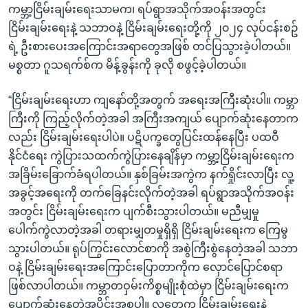
ကမ္ဘာ့ငြိမ်းချမ်းရေးသာမက၊ ရပ်ရွာအသိုက်အဝန်းအတွင်း
ငြိမ်းချမ်းရေးနဲ့ သဘာဝနဲ့ ငြိမ်းချမ်းရေးတို့ကို ၂၀၂၄ လုပ်ငန်းစဥ်
ရဲ့ ဦးစားပေးအကြောင်းအရာတွေအဖြစ် တင်ပြသွားခဲ့ပါတယ်။
မစ္စတာ ဂူသရက်စ်က မိန့်ခွန်းကို ခုလို စဖွင့်ခဲ့ပါတယ်။
“ငြိမ်းချမ်းရေးဟာ ကျနော်တို့အတွက် အရေးအကြီးဆုံးပါ။ ကမ္ဘာ
ကြီးကို ကြည့်လိုက်တဲ့အခါ အကြီးအကျယ် ပျောက်ဆုံးနေတာက
လည်း ငြိမ်းချမ်းရေးပါပဲ။ ပဋိပက္ခတွေပြင်းထန်နေပြီး ပထဝီ
နိုင်ငံရေး ကွဲပြားသထက်ကွဲပြားနေချိန်မှာ ကမ္ဘာ့ငြိမ်းချမ်းရေးက
အခြိမ်းခြောက်ခံရပါတယ်။ နှစ်ခြမ်းအကွဲက နက်ရှိုင်းလာပြီး လူ့
အခွင့်အရေးကို တက်ခြေနင်းလိုက်တဲ့အခါ ရပ်ရွာအသိုက်အဝန်း
အတွင်း ငြိမ်းချမ်းရေးက ပျက်စီးသွားပါတယ်။ မညီမျှမှု
ပေါက်ကွဲလာတဲ့အခါ တရားမျှတမှုရှိရှိ ငြိမ်းချမ်းရေးက ကြေမွ
သွားပါတယ်။ ရုပ်ကြွင်းလောင်စာကို အစွဲကြီးစွဲနေတဲ့အခါ သဘာ
ဝနဲ့ ငြိမ်းချမ်းရေးအကြောင်းပြောတာကိုက လှောင်ပြောင်စရာ
ဖြစ်လာပါတယ်။ ကမ္ဘာတဝှမ်းကိစ္စမျိုးစုံထဲမှာ ငြိမ်းချမ်းရေးက
ပျောက်ဆုံးနေတဲ့အပိုင်းအစပါ။ လူတွေက ငြိမ်းချမ်းရေးနဲ့