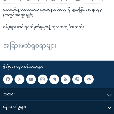
ဟာမတ်စ်နဲ့ ပတ်သက်သူ ကုလဝန်ထမ်းတွေကို ချက်ခြင်းအရေးယူခဲ့
(အတွင်းရေးမှူးချုပ်)
စစ်ပွဲများ ဆင်းရဲငတ်မွတ်မှုများနဲ့ ကုလအကျပ်အတည်း
အခြားဖတ်ရှုစရာများ
ဗွီအိုအေ လူမှုကွန်ယက်များ
သတင်း
၀န်ဆောင်မှုများ