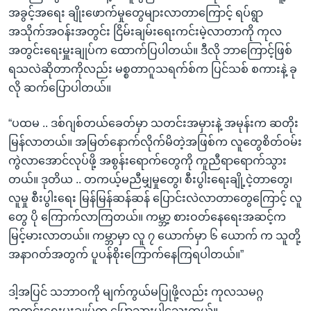
အခွင့်အရေး ချိုးဖောက်မှုတွေများလာတာကြောင့် ရပ်ရွာ
အသိုက်အဝန်းအတွင်း ငြိမ်းချမ်းရေးကင်းမဲ့လာတာကို ကုလ
အတွင်းရေးမှူးချုပ်က ထောက်ပြပါတယ်။ ဒီလို ဘာကြောင့်ဖြစ်
ရသလဲဆိုတာကိုလည်း မစ္စတာဂူသရက်စ်က ပြင်သစ် စကားနဲ့ ခု
လို ဆက်ပြောပါတယ်။
“ပထမ .. ဒစ်ဂျစ်တယ်ခေတ်မှာ သတင်းအမှားနဲ့ အမုန်းက ဆတိုး
မြန်လာတယ်။ အမြတ်နောက်လိုက်မိတဲ့အဖြစ်က လူတွေစိတ်ဝမ်း
ကွဲလာအောင်လုပ်ဖို့ အစွန်းရောက်တွေကို ကူညီရာရောက်သွား
တယ်။ ဒုတိယ .. တကယ့်မညီမျှမှုတွေ၊ စီးပွါးရေးချို့ငဲ့တာတွေ၊
လူမှု စီးပွါးရေး မြန်မြန်ဆန်ဆန် ပြောင်းလဲလာတာတွေကြောင့် လူ
တွေ ပို ကြောက်လာကြတယ်။ ကမ္ဘာ့ စားဝတ်နေရေးအဆင့်က
မြင့်မားလာတယ်။ ကမ္ဘာမှာ လူ ၇ ယောက်မှာ ၆ ယောက် က သူတို့
အနာဂတ်အတွက် ပူပန်စိုးကြောက်နေကြရပါတယ်။”
ဒါ့အပြင် သဘာဝကို မျက်ကွယ်မပြုဖို့လည်း ကုလသမဂ္ဂ
အတွင်းရေးမှူးချုပ်က ပြောသွားပါသေးတယ်။