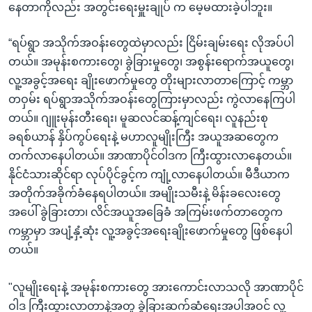
နေတာကိုလည်း အတွင်းရေးမှူးချုပ် က မေ့မထားခဲ့ပါဘူး။
“ရပ်ရွာ အသိုက်အဝန်းတွေထဲမှာလည်း ငြိမ်းချမ်းရေး လိုအပ်ပါ
တယ်။ အမုန်းစကားတွေ၊ ခွဲခြားမှုတွေ၊ အစွန်းရောက်အယူတွေ၊
လူ့အခွင့်အရေး ချိုးဖောက်မှုတွေ တိုးများလာတာကြောင့် ကမ္ဘာ
တဝှမ်း ရပ်ရွာအသိုက်အဝန်းတွေကြားမှာလည်း ကွဲလာနေကြပါ
တယ်။ ဂျူးမုန်းတီးရေး၊ မူဆလင်ဆန့်ကျင်ရေး၊ လူနည်းစု
ခရစ်ယာန် နှိပ်ကွပ်ရေးနဲ့ မဟာလူမျိုးကြီး အယူအဆတွေက
တက်လာနေပါတယ်။ အာဏာပိုင်ဝါဒက ကြီးထွားလာနေတယ်။
နိုင်ငံသားဆိုင်ရာ လုပ်ပိုင်ခွင့်က ကျုံ့လာနေပါတယ်။ မီဒီယာက
အတိုက်အခိုက်ခံနေရပါတယ်။ အမျိုးသမီးနဲ့ မိန်းခလေးတွေ
အပေါ် ခွဲခြားတာ၊ လိင်အယူအခြေခံ အကြမ်းဖက်တာတွေက
ကမ္ဘာမှာ အပျံ့နှံ့ဆုံး လူ့အခွင့်အ‌ရေးချိုးဖောက်မှုတွေ ဖြစ်နေပါ
တယ်။
"လူမျိုးရေးနဲ့ အမုန်းစကားတွေ အားကောင်းလာသလို အာဏာပိုင်
ဝါဒ ကြီးထွားလာတာနဲ့အတူ ခွဲခြားဆက်ဆံရေးအပါအဝင် လူ့