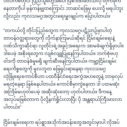
ပါလက်စတိုင်း ပြည်သူတွေအပေါ် ပြစ်ဒဏ်ခတ်သလို တိုက်ခိုက်
နေတာကိုပါ မှန်ကန်မျှတကြောင်း ဘာဆင်ခြေမှ ပေးလို့ မရပါဘူး
လို့လည်း ကုလသမဂ္ဂအတွင်းရေးမှူးချုပ်က ပြောပါတယ်။
“တကယ်လို့ တိုင်းပြည်တွေက ကုလသမဂ္ဂပဋိညာဥ်မှာပါတဲ့
တာဝန်ဝတ္တရားတွေကို လိုက်နာကြမယ်ဆိုရင် ငြိမ်းချမ်းရေးနဲ့
ဂုဏ်သိက္ခာဆိုင်ရာ လူတိုင်းရဲ့အခွင့်အရေးက အာမခံချက်ရှိမှာပါ။
ဒါပေမဲ့ အစိုးရတွေက လျစ်လျူပြုနေကြပါတယ်။ ဘက်စုံဗဟု
ဝါဒကို တာဝန်ခံမှုမရှိ ဖျက်ဆီးနေကြပါတယ်။ ကမ္ဘာ့ငြိမ်းချမ်း
ရေးကိစ္စတွေကို မူလဘူတ ဖြေရှင်းရာနေရာ ကုလသမဂ္ဂ
လုံခြုံရေးကောင်စီဟာ ပထဝီနိုင်ငံရေးအကွဲအဟတွေနဲ့ ဘာမှလုပ်
မရတဲ့နေရာ ဖြစ်နေပါတယ်။ ကောင်စီမှာကွဲနေတာ ဒါ ပထမဆုံး
အကြိမ်မဟုတ်ပေမဲ့ အဆိုးဆုံးတော့ ဟုတ်ပါတယ်။ ဒီကနေ့
အလုပ်မဖြစ်တာက ပိုလို့နက်ရှိုင်းလာပြီး ပို အန္တရာယ်ကြီးမားလာ
ပါတယ်။”
ငြိမ်းချမ်းရေးက ရပ်ရွာအသိုက်အဝန်းတွေအတွင်းမှာပါ လိုအပ်