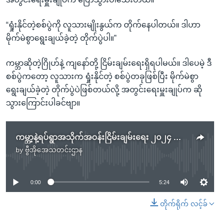
“ရှုံးနိုင်တဲ့စစ်ပွဲကို လူသားမျိုးနွယ်က တိုက်နေပါတယ်။ ဒါဟာ
မိုက်မဲစွာရွေးချယ်ခဲ့တဲ့ တိုက်ပွဲပါ။”
ကမ္ဘာဆိုတဲ့ဂြိုဟ်နဲ့ ကျနော်တို့ ငြိမ်းချမ်းရေးရှိရပါမယ်။ ဒါပေမဲ့ ဒီ
စစ်ပွဲကတော့ လူသားက ရှုံးနိုင်တဲ့ စစ်ပွဲတခုဖြစ်ပြီး မိုက်မဲစွာ
ရွေးချယ်ခဲ့တဲ့ တိုက်ပွဲပဲဖြစ်တယ်လို့ အတွင်းရေးမှူးချုပ်က ဆို
သွားကြောင်းပါခင်ဗျာ။
ကမ္ဘာ့နဲ့ရပ်ရွာအသိုက်အဝန်းငြိမ်းချမ်းရေး ၂၀၂၄ ကုလ ဦးစားပေးသတ်မှတ်
by
ဗွီအိုအေသတင်းဌာန
No media source currently available
0:00
5:24
တိုက်ရိုက် လင့်ခ်