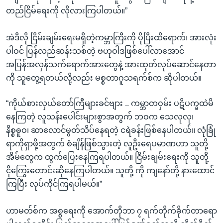
တည်ငြိမ်ရေးကို လိုလားကြပါတယ်။”
အဲဒီလို ငြိမ်းချမ်းရေးမရှိတဲ့ကမ္ဘာကြီးကို ပိုပြီးထိရောက်၊ အားလုံး
ပါဝင် ပြန်လည်ဆန်းသစ်တဲ့ ဗဟုဝါဒဖြစ်ပေါ်လာအောင်
အပြန်အလှန်သက်ရောက်အားတွေနဲ့ အားထုတ်လုပ်ဆောင်နေတာ
ကို သူတွေ့ရတယ်လို့လည်း မစ္စတာဂူသရက်စ်က ဆိုပါတယ်။
“ကိုယ်စားလှယ်တော်ကြီများခင်ဗျား .. ကမ္ဘာတဝှမ်း ပဋိပက္ခထဲမိ
နေကြတဲ့ လူသန်းပေါင်းများစွာအတွက် ဘဝက သေလုလု၊
နိစ္စဓူဝ၊ ဆာလောင်မွတ်သိပ်နေရတဲ့ ငရဲခန်းဖြစ်နေပါတယ်။ လုံခြုံ
ရာကိုရှာဖို့အတွက် စံချိန်ဖြစ်သွားတဲ့ လူဦးရေပမာဏဟာ သူတို့
အိမ်တွေက ထွက်ပြေးနေကြရပါတယ်။ ငြိမ်းချမ်းရေးကို သူတို့
ငိုကြွေးတောင်းဆိုနေကြပါတယ်။ သူတို့ ကို ကျနော်တို့ နားထောင်
ကြပြီး လုပ်ကိုင်ကြရပါမယ်။”
ဟာမတ်စ်က အစ္စရေးကို အောက်တိုဘာ ၇ ရက်တိုက်ခိုက်တာ‌ရော