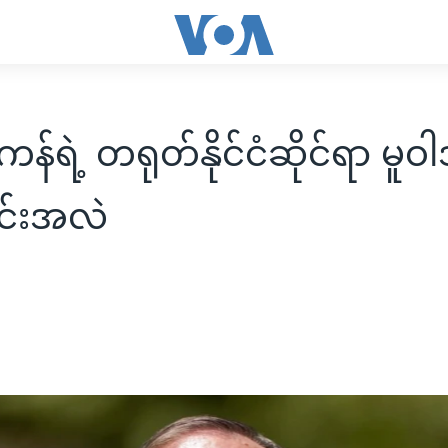
်ရဲ့ တရုတ်နိုင်ငံဆိုင်ရာ မူဝါ
င်းအလဲ