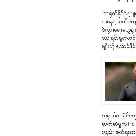
“တရုတ်နိုင်ငံနဲ
အနေနဲ့ ဆက်မကျင
စီးပွားရေးတွေန
တာ ရှင်းရှင်းလင်
မျိုးကို အောင်နိုင
တရုတ်က နိုင်ငံတွ
ဆက်ဆံမှုက Holl
တည်းဖြတ်ရတာတွ