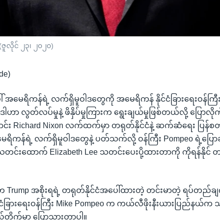
(ဇူလိုင် ၂၃၊ ၂၀၂၀)
de)
ါ် အမေရိကန်ရဲ့ လက်ရှိမူဝါဒတွေကို အမေရိကန် နိုင်ငံခြားရေးဝန်က
 ဒါဟာ လွတ်လပ်မှုနဲ့ ဖိနှိပ်မှုကြားက ရွေးချယ်မှုဖြစ်တယ်လို့ ပြော
်း Richard Nixon လက်ထက်မှာ တရုတ်နိုင်ငံနဲ့ ဆက်ဆံရေး ပြန်စတင
ရိကန်ရဲ့ လက်ရှိမူဝါဒတွေနဲ့ ပတ်သက်လို့ ဝန်ကြီး Pompeo ရဲ့ပြော
 သတင်းထောက် Elizabeth Lee သတင်းပေးပို့ထားတာကို ကိုရန်နိုင်
Trump အစိုးရရဲ့ တရုတ်နိုင်ငံအပေါ်ထားတဲ့ တင်းမာတဲ့ ရပ်တည်ချက
င်ငံခြားရေးဝန်ကြီး Mike Pompeo က ကယ်လီဖိုးနီးယားပြည်နယ်က
့်တိုက်မှာ ပြောသွားတာပါ။