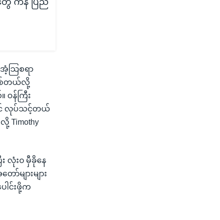
တွေ ကန် ပြည်
 အံ့သြစရာ
်တယ်လို့
 ဝန်ကြီး
င် လုပ်သင့်တယ်
လို့ Timothy
လုံး၀ မှီခိုနေ
အတော်များများ
ါင်းဖို့က