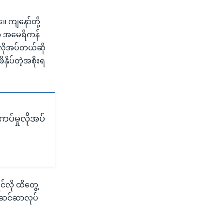
။ ကျနော်တို့
ာ့ အမေရိကန်
 လိုအပ်တယ်ဆို
နှိပ်တဲ့အစိုးရ
ကပ်မှုလိုအပ်
င်လို ထိတွေ့
် ဆင်ဆာလုပ်