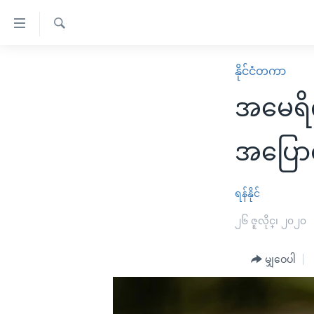
သုံး
ရ
ရှာဖွေ
လွယ်ကူ
မူလစာမျက်နှာ
နိုင်ငံတကာ
ရ
စေ
မြန်မာ
လာ
အမေရိကန
သည့်
ဒ်
ကမ္ဘာ့သတင်းများ
Link
ဗွီဒီယို
နိုင်ငံတကာ
အပြော
များ
သတင်းလွတ်လပ်ခွင့်
အမေရိကန်
ပင်မ
ရပ်ဝန်းတခု လမ်းတခု အလွန်
တရုတ်
ရန်နိုင်
အကြောင်းအရာ
အင်္ဂလိပ်စာလေ့လာမယ်
အစ္စရေး-ပါလက်စတိုင်း
၂၆ ဇူလိုင္၊ ၂၀၂၀
သို့
အပတ်စဉ်ကဏ္ဍများ
အမေရိကန်သုံးအီဒီယံ
ကျော်
မျှဝေပါ
ကြည့်
ရေဒီယိုနှင့်ရုပ်သံ အချက်အလက်များ
မကြေးမုံရဲ့ အင်္ဂလိပ်စာ
ရေဒီယို
ရန်
ရေဒီယို/တီဗွီအစီအစဉ်
ရုပ်ရှင်ထဲက အင်္ဂလိပ်စာ
တီဗွီ
ပင်မ