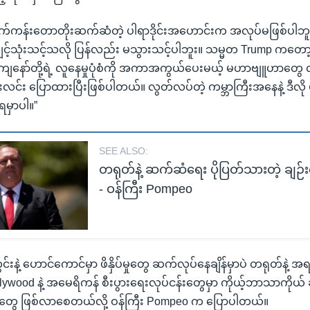
့ မျက်ကန်းတောတိုးဆက်ဆံတဲ့ ပါရာဒိုင်းအဟောင်းက အလုပ်မဖြစ်ပါဘူး
့်သုံးသင့်သလို ပြန်လည်း မသွားသင့်ပါဘူး။ သမ္မတ Trump ကတေ
ဲ့ ကျနော်တို့ရဲ့ လူနေမှုပုံစံကို အကာအကွယ်ပေးမယ့် မဟာဗျူဟာတွေ
းလင်း ပြောထားပြီးဖြစ်ပါတယ်။ လွတ်လပ်တဲ့ ကမ္ဘာကြီးအနေနဲ့ ဒီလို ဖိ
်ရမှာပါ။”
SEE ALSO:
တရုတ်နဲ့ ဆက်ဆံရေး ပိုပြတ်သားတဲ့ ချဉ်း
- ဝန်ကြီး Pompeo
င်းနဲ့ ဟောင်ကောင်မှာ ဖိနှိပ်မှုတွေ ဆက်လုပ်နေချိန်မှာပဲ တရုတ်နဲ့ အရ
ywood နဲ့ အမေရိကန် စီးပွားရေးလုပ်ငန်းတွေမှာ ကိုယ့်ဘာသာကိုယ
ေ ဖြစ်လာစေတယ်လို့ ဝန်ကြီး Pompeo က ပြောပါတယ်။