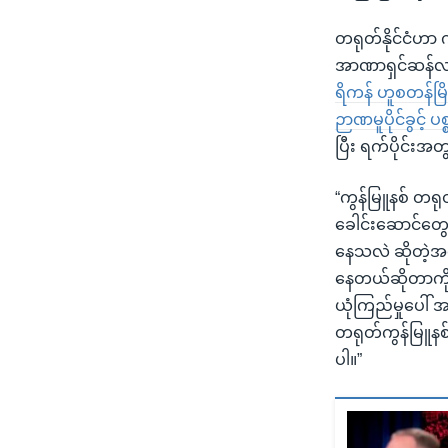
တရုတ်နိုင်ငံဟာ ကမ္
အာဏာရှင်ဆန်လာ
ရိကန် ဟူစတန်မြိ
ဉာဏမူပိုင်ခွင့် 
ပြီး ရက်ပိုင်းအ
“ကွန်မြူနစ် တရ
ခေါင်းဆောင်တွေ
နေသလဲ ဆိုတဲ့အပေ
နေတယ်ဆိုတာကို ခ
ယုံကြည်မှုပေါ်
တရုတ်ကွန်မြူနစ
ပါ။”