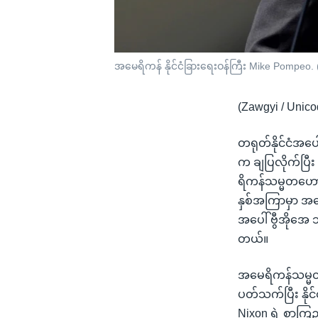
အမေရိကန် နိုင်ငံခြားရေးဝန်ကြီး Mike Pompeo. 
(Zawgyi / Unico
တရုတ်နိုင်ငံအပေ
က ချပြလိုက်ပြီး
ရိကန်သမ္မတဟောင
နှစ်အကြာမှာ အမေ
အပေါ် ဗွီအိုအေ
တယ်။
အမေရိကန်သမ္မတ 
ပတ်သက်ပြီး နို
Nixon ရဲ့ စာကြည