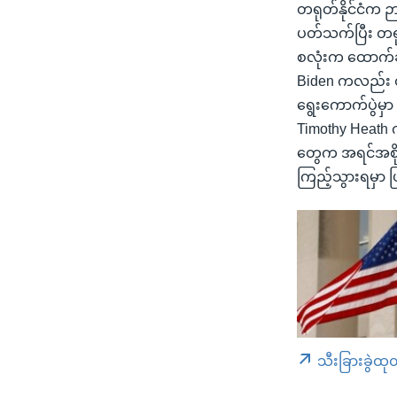
တရုတ်နိုင်ငံက ဉာ
ပတ်သက်ပြီး တရု
စလုံးက ထောက်ခ
Biden ကလည်း တရ
ရွေးကောက်ပွဲမှာ 
Timothy Heath 
တွေက အရင်အစိုး
ကြည့်သွားရမှာ 
သီးခြားခွဲထု