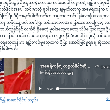
ဏမူပိုင်ခွင့် ခိုးယူတာနဲ့ ဟောင်ကောင်အပေါ် တရုတ်ရဲ့ ချဉ်းကပ်မှုလို က
တ်နိုင်ငံအပေါ် တင်းမာတဲ့ မူဝါဒတွေ ချမှတ်တာကို အမေရိကန်က ပါ
ံကြပြီး ဒီမိုကရက်ပါတီဘက်က သမ္မတလောင်းဖြစ်လာဖို့ သေချာသလ
ုတ်နိုင်ငံနဲ့ ပတ်သက်ပြီး တင်းတင်းမာမာ ပြောထားတာကြောင့် လ
ဘယ်သူနိုင်နိုင် လက်ရှိ ရှိနေတဲ့ မူဝါဒတွေကတော့ သိပ်ပြောင်းသွားဖို့ မ
က ပြောပါတယ်။ ဒါပေမယ့်လည်း တရုတ်နိုင်ငံအပေါ် အခုလို တင်းမာတဲ
ရတွေတုန်းက ချဉ်းကပ်မှုတွေထက် ပိုပြီး အောင်မြင်မှုရမရ ဆိုတာ
ဖြစ်ပါတယ်။
အမေရိကန်ရဲ့ တရုတ်နိုင်ငံဆိုင်ရာ မူဝါဒ အပြောင်းအလဲ
EMBE
by
ဗွီအိုအေသတင်းဌာန
No media source currently available
0:00
တ်၍ နားဆင်နိုင်ပါသည်။
EMBED