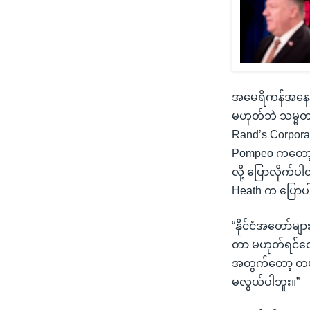
အမေရိကန်အနေနဲ့
မဟုတ်ဘဲ သမ္မတ
Rand’s Corpora
Pompeo ကတော့ တ
လို့ ပြောလိုက်ပ
Heath က ပြော
“နိုင်ငံအတော်မျာ
တာ မဟုတ်ရင်တော
အတွက်တော့ တဖက်
မလွယ်ပါဘူး။”