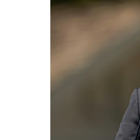
သုတပဒေသာ အင်္ဂလိပ်စာ
အ
ညွန်း
စာမျက်နှာ
သို့
ကျော်
ကြည့်
ရန်
ရှာဖွေ
ရန်
နေရာ
သို့
ကျော်
ရန်