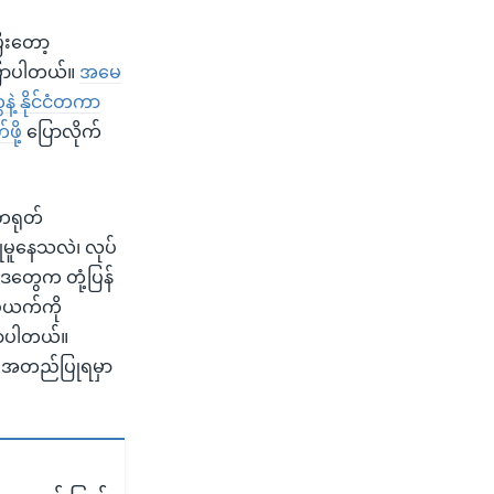
ပြီးတော့
ြောပါတယ်။
အမေ
ဲ့ နိုင်ငံတကာ
ို့
ပြောလိုက်
 တရုတ်
ုမူနေသလဲ၊ လုပ်
ါဒတွေက တုံ့ပြန်
ဗီယက်ကို
ြောပါတယ်။
ေး အတည်ပြုရမှာ