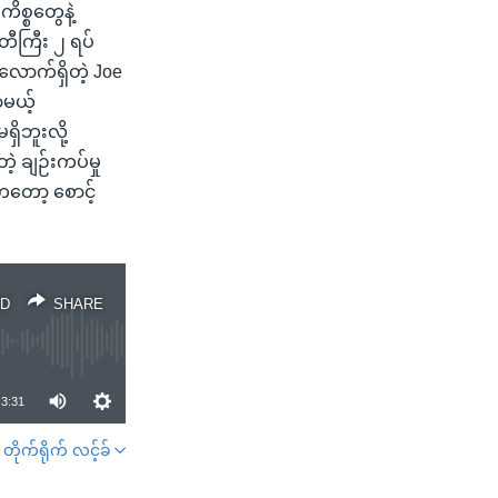
ိစ္စတွေနဲ့
တီကြီး ၂ ရပ်
ောက်ရှိတဲ့ Joe
ာမယ့်
ရှိဘူးလို့
့ ချဉ်းကပ်မှု
ကတော့ စောင့်
D
SHARE
3:31
တိုက်ရိုက် လင့်ခ်
SHARE