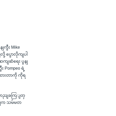
နျကွီး Mike
ို့ ပွောလိုကျပါ
ဆကျဆံရေး ပွနျ
ီး Pompeo ရဲ့
ားတာကို ကိုရ
ရပျတညျခကြျတှ
ျနယျက သမ်မတ