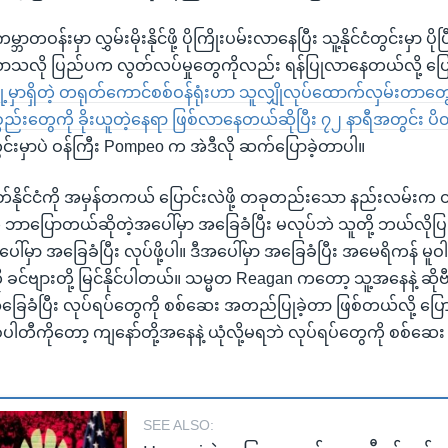
ဘာတဝန်းမှာ လွှမ်းမိုးနိုင်ဖို့ ပိုကြိုးပမ်းလာနေပြီး သူ့နိုင်ငံတွင်းမှာ ပို
သလို ပြည်ပက လွတ်လပ်မှုတွေကိုလည်း ရန်ပြုလာနေတယ်လို့ ပ
ု့မှာရှိတဲ့ တရုတ်ကောင်စစ်ဝန်ရုံးဟာ သူလျှိုလုပ်ထောက်လှမ်းတာတွေန
ပစ္စည်းတွေကို ခိုးယူတဲ့နေရာ ဖြစ်လာနေတယ်ဆိုပြီး ၇၂ နာရီအတွင်း ပိတ်ဖ
တွင်းမှာပဲ ဝန်ကြီး Pompeo က အဲဒီလို ဆက်ပြောခဲ့တာပါ။
ုတ်နိုင်ငံကို အမှန်တကယ် ပြောင်းလဲဖို့ တခုတည်းသော နည်းလမ်းက
 ဘာပြောတယ်ဆိုတဲ့အပေါ်မှာ အခြေခံပြီး မလုပ်ဘဲ သူတို့ ဘယ်လိုပြ
ါ်မှာ အခြေခံပြီး လုပ်ဖို့ပါ။ ဒီအပေါ်မှာ အခြေခံပြီး အမေရိကန် မူဝ
င်ဗျားတို့ မြင်နိုင်ပါတယ်။ သမ္မတ Reagan ကတော့ သူ့အနေနဲ့ ဆို
 အခြေခံပြီး လုပ်ရပ်တွေကို စစ်ဆေး အတည်ပြုခဲ့တာ ဖြစ်တယ်လို့ ပ
်ပါတီကိုတော့ ကျနော်တို့အနေနဲ့ ယုံလို့မရဘဲ လုပ်ရပ်တွေကို စစ်ဆ
SEE ALSO: