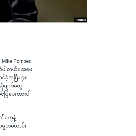
ြီး Mike Pompeo
လိုက်ပါတယ်။ အမေ
်ခဲ့အပြီး ၄၈
ဆိုချက်တွေ
 တင်ပြပေးထားပါ
်တွေနဲ့
 သမ္မတဟောင်း