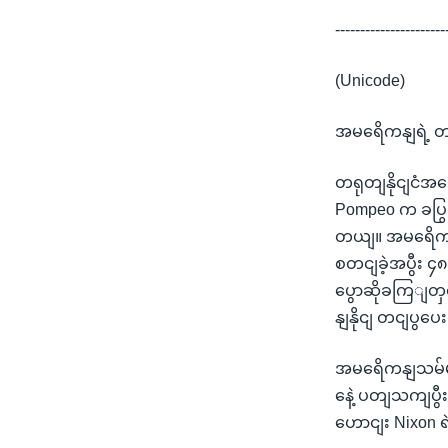
----------------------
(Unicode)
အမရေိကနျရဲ့ တရ
တရုတျနိုငျငံအပ
Pompeo က ခပြွလိ
တယျ။ အမရေိကနျ
စတငျခဲ့အပွီး ၄
ပွောဆိုခကြျတှ
နျနိုငျ တငျပွ
အမရေိကနျသမ်မတ
နေဲ့ ပတျသကျပွီ
ဟောငျး Nixon ရ