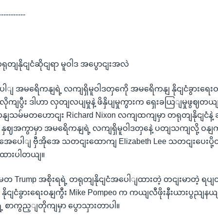
-----------
ုတျနိုငျငံဆိုငျရာ မူဝါဒ အပွောငျးအလဲ
ေါျ အမရေိကနျရဲ့ လကျရှိမူဝါဒတှကေို အမရေိကနျ နိုငျငံခွားရေးဝ
ုကျပွီး ဒါဟာ လှတျလပျမှုနဲ့ ဖိနှိပျမှုကွားက ရှေးခယြျမှုဖွဈတယျလ
သမ်မတဟောငျး Richard Nixon လကျထကျမှာ တရုတျနိုငျငံနဲ့ 
၈ နှဈအကွာမှာ အမရေိကနျရဲ့ လကျရှိမူဝါဒတှနေဲ့ ပတျသကျလို့ ဝနျကွ
အေပေါျ ဗှီအိုအေ သတငျးထောကျ Elizabeth Lee သတငျးပေးပို့ထ
ပေးထားပါတယျ။
 Trump အစိုးရရဲ့ တရုတျနိုငျငံအပေါျထားတဲ့ တငျးမာတဲ့ 
း နိုငျငံခွားရေးဝနျကွီး Mike Pompeo က ကယျလီဖိုးနီးယားပွည
ဲ့ စာကွည့ျတိုကျမှာ ပွောသှားတာပါ။