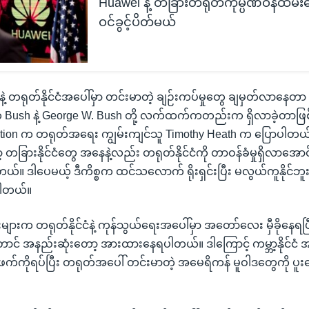
Huawei နဲ့ တခြားတရုတ်ကုမ္ပဏီဝန်ထမ်း
ဝင်ခွင့်ပိတ်မယ်
 တရုတ်နိုင်ငံအပေါ်မှာ တင်းမာတဲ့ ချဉ်းကပ်မှုတွေ ချမှတ်လာနေတာ
 Bush နဲ့ George W. Bush တို့ လက်ထက်ကတည်းက ရှိလာခဲ့တာဖြစ
tion က တရုတ်အရေး ကျွမ်းကျင်သူ Timothy Heath က ပြောပါတယ်။
ခြားနိုင်ငံတွေ အနေနဲ့လည်း တရုတ်နိုင်ငံကို တာဝန်ခံမှုရှိလာအော
ါတယ်။ ဒါပေမယ့် ဒီကိစ္စက ထင်သလောက် ရိုးရှင်းပြီး မလွယ်ကူနိုင်ဘူး
ပါတယ်။
းများက တရုတ်နိုင်ငံနဲ့ ကုန်သွယ်ရေးအပေါ်မှာ အတော်လေး မှီခိုနေရပြီး 
င် အနည်းဆုံးတော့ အားထားနေရပါတယ်။ ဒါကြောင့် ကမ္ဘာ့နိုင်ငံ 
ကိုရပ်ပြီး တရုတ်အပေါ် တင်းမာတဲ့ အမေရိကန် မူဝါဒတွေကို ပူးပေ