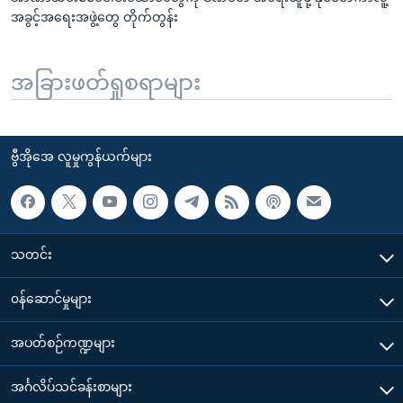
အခွင့်အရေးအဖွဲ့တွေ တိုက်တွန်း
အခြားဖတ်ရှုစရာများ
ဗွီအိုအေ လူမှုကွန်ယက်များ
သတင်း
၀န်ဆောင်မှုများ
အပတ်စဉ်ကဏ္ဍများ
အင်္ဂလိပ်သင်ခန်းစာများ