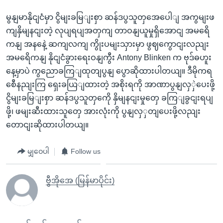
မွနျမာနိုငျငံမှာ ငွိမျးခမြျးစှာ ဆန်ဒပွသူတှအေပေါျ အကွမျးဖ
ကျနှိမျနငျးတဲ့ လုပျရပျအတှကျ တာဝနျယူမှုရှိအောငျ အမရေိ
ကနျ အနနေဲ့ ဆကျလကျ ကွိုးပမျးသှားမှာ ဖွဈကွောငျးလညျး
အမရေိကနျ နိုငျငံခွားရေးဝနျကွီး Antony Blinken က ဗုဒ်ဓဟူး
နေ့မှာပဲ ကွညောခကြျထုတျပွနျ ပွောဆိုထားပါတယျ။ ဒီမိုကရ
စေီနညျးကြ ရှေးခယြျထားတဲ့ အစိုးရကို အာဏာပွနျလှှဲပေးဖို့
ငွိမျးခမြျးစှာ ဆန်ဒပွသူတှကေို နှိမျနငျးမှုတှေ ခကြျခွငျးရပျ
ဖို့၊ ဖမျးဆီးထားသူတှေ အားလုံးကို ပွနျလှှတျပေးဖို့လညျး
တောငျးဆိုထားပါတယျ။
မျှဝေပါ
Follow us
ဗွီအိုအေ (မြန်မာပိုင်း)