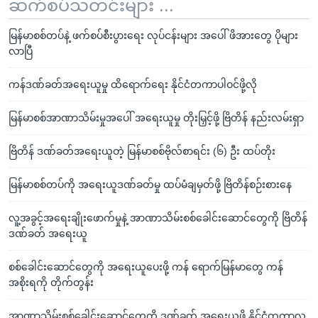
ဆက်စပ်သတင်းများ ...
မြန်မာစစ်တပ်နဲ့ ဖက်စပ်စီးပွားရေး လုပ်ငန်းများ အပေါ် ဖိအားတွေ ပိုများ
လာပြီ
ကန်ဒဏ်ခတ်အရေးယူမှု ထိရောက်ရေး နိုင်ငံတကာပါဝင်ဖို့လို
မြန်မာစစ်အာဏာသိမ်းမှုအပေါ် အရေးယူမှု တိုးမြှင့်ဖို့ ဗြိတိန် နည်းလမ်းရှာ
ဗြိတိန် ဒဏ်ခတ်အရေးယူတဲ့ မြန်မာစစ်ဗိုလ်စာရင်း (၆) ဦး ထပ်တိုး
မြန်မာစစ်တပ်ကို အရေးယူဒဏ်ခတ်မှု ထပ်မံချမှတ်ဖို့ ဗြိတိန်စဉ်းစားနေ
လူ့အခွင့်အရေးချိုးဖောက်မှုနဲ့ အာဏာသိမ်းစစ်ခေါင်းဆောင်တွေကို ဗြိတိန်
ဒဏ်ခတ် အရေးယူ
စစ်ခေါင်းဆောင်တွေကို အရေးယူပေးဖို့ ကန် ရောက်မြန်မာတွေ ကန်
အစိုးရကို တိုက်တွန်း
အာဏာသိမ်းစစ်ခေါင်းဆောင်တွေကို ဒဏ်ခတ် အရေးယူဖို့ နိုင်ငံတကာလူ့