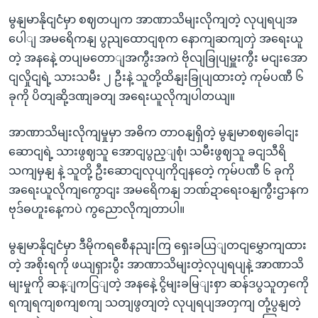
မွနျမာနိုငျငံမှာ စဈတပျက အာဏာသိမျးလိုကျတဲ့ လုပျရပျအ
ပေါျ အမရေိကနျ ပွညျထောငျစုက နောကျဆကျတှဲ အရေးယူ
တဲ့ အနနေဲ့ တပျမတောျအကွီးအကဲ ဗိုလျခြုပျမှူးကွီး မငျးအော
ငျလှိုငျရဲ့ သားသမီး ၂ ဦးနဲ့ သူတို့ထိနျးခြုပျထားတဲ့ ကုမ်ပဏီ ၆
ခုကို ပိတျဆို့ဒဏျခတျ အရေးယူလိုကျပါတယျ။
အာဏာသိမျးလိုကျမှုမှာ အဓိက တာဝနျရှိတဲ့ မွနျမာစဈခေါငျး
ဆောငျရဲ့ သားဖွဈသူ အောငျပွည့ျစုံ၊ သမီးဖွဈသူ ခငျသီရိ
သကျမှနျ နဲ့ သူတို့ ဦးဆောငျလုပျကိုငျနတေဲ့ ကုမ်ပဏီ ၆ ခုကို
အရေးယူလိုကျကွောငျး အမရေိကနျ ဘဏ်ဍာရေးဝနျကွီးဌာနက
ဗုဒ်ဓဟူးနေ့ကပဲ ကွညောလိုကျတာပါ။
မွနျမာနိုငျငံမှာ ဒီမိုကရစေီနညျးကြ ရှေးခယြျတငျမွှောကျထား
တဲ့ အစိုးရကို ဖယျရှားပွီး အာဏာသိမျးတဲ့လုပျရပျနဲ့ အာဏာသိ
မျးမှုကို ဆန့ျကငြျတဲ့ အနနေဲ့ ငွိမျးခမြျးစှာ ဆန်ဒပွသူတှကေို
ရကျရကျစကျစကျ သတျဖွတျတဲ့ လုပျရပျအတှကျ တုံ့ပွနျတဲ့