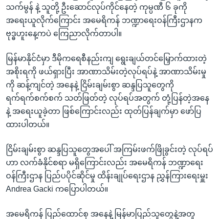
သက်မွန် နဲ့ သူတို့ ဦးဆောင်လုပ်ကိုင်နေတဲ့ ကုမ္ပဏီ ၆ ခုကို
အရေးယူလိုက်ကြောင်း အမေရိကန် ဘဏ္ဍာရေးဝန်ကြီးဌာနက
ဗုဒ္ဓဟူးနေ့ကပဲ ကြေညာလိုက်တာပါ။
မြန်မာနိုင်ငံမှာ ဒီမိုကရေစီနည်းကျ ရွေးချယ်တင်မြှောက်ထားတဲ့
အစိုးရကို ဖယ်ရှားပြီး အာဏာသိမ်းတဲ့လုပ်ရပ်နဲ့ အာဏာသိမ်းမှု
ကို ဆန့်ကျင်တဲ့ အနေနဲ့ ငြိမ်းချမ်းစွာ ဆန္ဒပြသူတွေကို
ရက်ရက်စက်စက် သတ်ဖြတ်တဲ့ လုပ်ရပ်အတွက် တုံ့ပြန်တဲ့အနေ
နဲ့ အရေးယူခဲ့တာ ဖြစ်ကြောင်းလည်း ထုတ်ပြန်ချက်မှာ ဖော်ပြ
ထားပါတယ်။
ငြိမ်းချမ်းစွာ ဆန္ဒပြသူတွေအပေါ် အကြမ်းဖက်ဖြိုခွင်းတဲ့ လုပ်ရပ်
ဟာ လက်ခံနိုင်စရာ မရှိကြောင်းလည်း အမေရိကန် ဘဏ္ဍာရေး
ဝန်ကြီးဌာန ပြည်ပပိုင်ဆိုင်မှု ထိန်းချုပ်ရေးဌာန ညွှန်ကြားရေးမှူး
Andrea Gacki ကပြောပါတယ်။
အမေရိကန် ပြည်ထောင်စု အနေနဲ့ မြန်မာပြည်သူတွေနဲ့အတူ