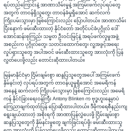
ရပ်တည်ကြောင်းနဲ့ အာဏာသိမ်းမှုနဲ့ အကြမ်းဖက်လုပ်ရပ်တွေ
အတွက် တာဝန်ရှိသူတွေ၊ တာဝန်ခံမှုရှိအောင် ဆက်လက်
ကြိုးပမ်းသွားမှာ ဖြစ်ကြောင်းလည်း ပြောပါတယ်။ အာဏာသိမ်း
ပြီးနောက် ဖမ်းဆီးထားတဲ့ နိုင်ငံတော် အတိုင်ပင်ခံပုဂ္ဂိုလ် ဒေါ်
အောင်ဆန်းစုကြည်၊ သမ္မတ ဦးဝင်းမြင့်နဲ့ အရပ်ဖက်လူမှုအဖွဲ့
အစည်းက ပုဂ္ဂိုလ်တွေ၊ သတင်းထောက်တွေ၊ လူ့အခွင့်အရေး
လှုပ်ရှားသူတွေ အပါအဝင် ဖမ်းဆီးထားသူတွေ အားလုံးကို ပြန်
လွှတ်ပေးဖို့လည်း တောင်းဆိုထားပါတယ်။
မြန်မာနိုင်ငံမှာ ငြိမ်းချမ်းစွာ ဆန္ဒပြသူတွေအပေါ် အကြမ်းဖက်
နှိမ်နင်းတဲ့ လုပ်ရပ်အတွက် တာဝန်ယူမှုရှိအောင် အမေရိကန်
အနေနဲ့ ဆက်လက် ကြိုးပမ်းသွားမှာ ဖြစ်ကြောင်းလည်း အမေရိ
ကန် နိုင်ငံခြားရေးဝန်ကြီး Antony Blinken က ဗုဒ္ဓဟူးနေ့မှာပဲ
ကြေညာချက်ထုတ်ပြန် ပြောဆိုထားပါတယ်။ ဒီမိုကရေစီနည်းကျ
ရွေးချယ်ထားတဲ့ အစိုးရကို အာဏာပြန်လွှဲပေးဖို့ ငြိမ်းချမ်းစွာ
ဆန္ဒပြသူတွေကို နှိမ်နင်းမှုတွေ ချက်ခြင်းရပ်ဖို့၊ ဖမ်းဆီးထားသူ
တွေ အားလုံးကို ပြန်လွှတ်ပေးဖို့လည်း တောင်းဆိုထားပါတယ်။