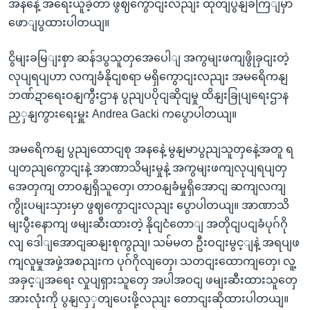
အနနေဲ့ အရေးယူခဲ့တာ ဖွဈကွောငျးလညျး ထုတျပွနျခကြျမှာ
ဖောျပွထားပါတယျ။
ငွိမျးခမြျးစှာ ဆန်ဒပွသူတှအေပေါျ အကွမျးဖကျဖွိုခှငျးတဲ့
လုပျရပျဟာ လကျခံနိုငျစရာ မရှိကွောငျးလညျး အမရေိကနျ
ဘဏ်ဍာရေးဝနျကွီးဌာန ပွညျပပိုငျဆိုငျမှု ထိနျးခြုပျရေးဌာန
ညှှနျကွားရေးမှူး Andrea Gacki ကပွောပါတယျ။
အမရေိကနျ ပွညျထောငျစု အနနေဲ့ မွနျမာပွညျသူတှနေဲ့အတူ ရ
ပျတညျကွောငျးနဲ့ အာဏာသိမျးမှုနဲ့ အကွမျးဖကျလုပျရပျတှ
အေတှကျ တာဝနျရှိသူတှေ၊ တာဝနျခံမှုရှိအောငျ ဆကျလကျ
ကွိုးပမျးသှားမှာ ဖွဈကွောငျးလညျး ပွောပါတယျ။ အာဏာသိ
မျးပွီးနောကျ ဖမျးဆီးထားတဲ့ နိုငျငံတောျ အတိုငျပငျခံပုဂ်ဂို
လျ ဒေါျအောငျဆနျးစုကွညျ၊ သမ်မတ ဦးဝငျးမွင့ျနဲ့ အရပျဖ
ကျလူမှုအဖှဲ့အစညျးက ပုဂ်ဂိုလျတှေ၊ သတငျးထောကျတှေ၊ လူ့
အခှင့ျအရေး လှုပျရှားသူတှေ အပါအဝငျ ဖမျးဆီးထားသူတှေ
အားလုံးကို ပွနျလှှတျပေးဖို့လညျး တောငျးဆိုထားပါတယျ။