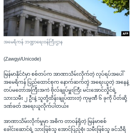
အ
သုတပဒေသာ အင်္ဂလိပ်စာ
ညွန်း
Learning English
စာမျက်နှာ
သို့
ဗွီအိုအေ လူမှုကွန်ယက်များ
ကျော်
ကြည့်
အမေရိကန် ဘဏ္ဍာရေးဝန်ကြီးဌာန
ရန်
ဘာသာစကားများ
ရှာဖွေ
(Zawgyi/Unicode)
ရန်
နေရာ
မြန်မာနိုင်ငံမှာ စစ်တပ်က အာဏာသိမ်းလိုက်တဲ့ လုပ်ရပ်အပေါ်
သို့
အမေရိကန် ပြည်ထောင်စုက နောက်ဆက်တွဲ အရေးယူတဲ့ အနေနဲ့
ကျော်
တပ်မတော်အကြီးအကဲ ဗိုလ်ချုပ်မှူးကြီး မင်းအောင်လှိုင်ရဲ့
ရန်
သားသမီး ၂ ဦးနဲ့ သူတို့ထိန်းချုပ်ထားတဲ့ ကုမ္ပဏီ ၆ ခုကို ပိတ်ဆို့
ဒဏ်ခတ် အရေးယူလိုက်ပါတယ်။
အာဏာသိမ်းလိုက်မှုမှာ အဓိက တာဝန်ရှိတဲ့ မြန်မာစစ်
ခေါင်းဆောင်ရဲ့ သားဖြစ်သူ အောင်ပြည့်စုံ၊ သမီးဖြစ်သူ ခင်သီရိ