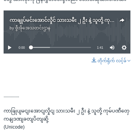
ကာချုပ်မင်းအောင်လှိုင် သားသမီး ၂ ဦး နဲ့ သူတို့ ကုမ္ပဏီတွေ ကန်ဒဏ်ခတ်ပိတ်ဆို့
by
ဗွီအိုအေသတင်းဌာန
No media source currently available
0:00
1:41
တိုက်ရိုက် လင့်ခ်
.............
ကာခြုပျမငျးအောငျလှိုငျ သားသမီး ၂ ဦး နဲ့ သူတို့ ကုမ်ပဏီတှေ
ကနျဒဏျခတျပိတျဆို့
(Unicode)