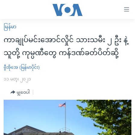
သုံး
ရ
လွယ်ကူ
မြန်မာ
မူလစာမျက်နှာ
စေ
ကာချုပ်မင်းအောင်လှိုင် သားသမီး ၂ ဦး နဲ့
မြန်မာ
သည့်
သူတို့ ကုမ္ပဏီတွေ ကန်ဒဏ်ခတ်ပိတ်ဆို့
ကမ္ဘာ့သတင်းများ
Link
ဗွီဒီယို
နိုင်ငံတကာ
ဗွီအိုအေ (မြန်မာပိုင်း)
များ
သတင်းလွတ်လပ်ခွင့်
အမေရိကန်
၁၁ မတ္၊ ၂၀၂၁
ပင်မ
ရပ်ဝန်းတခု လမ်းတခု အလွန်
တရုတ်
အကြောင်းအရာ
မျှဝေပါ
သို့
အင်္ဂလိပ်စာလေ့လာမယ်
အစ္စရေး-ပါလက်စတိုင်း
ကျော်
အပတ်စဉ်ကဏ္ဍများ
အမေရိကန်သုံးအီဒီယံ
ကြည့်
ရေဒီယိုနှင့်ရုပ်သံ အချက်အလက်များ
မကြေးမုံရဲ့ အင်္ဂလိပ်စာ
ရေဒီယို
ရန်
ပင်မ
ရေဒီယို/တီဗွီအစီအစဉ်
ရုပ်ရှင်ထဲက အင်္ဂလိပ်စာ
တီဗွီ