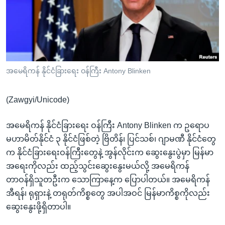
အ
သုတပဒေသာ အင်္ဂလိပ်စာ
ညွန်း
Learning English
စာမျက်နှာ
သို့
ဗွီအိုအေ လူမှုကွန်ယက်များ
ကျော်
ကြည့်
အမေရိကန် နိုင်ငံခြားရေး ဝန်ကြီး Antony Blinken
ရန်
ဘာသာစကားများ
ရှာဖွေ
(Zawgyi/Unicode)
ရန်
နေရာ
အမေရိကန် နိုင်ငံခြားရေး ဝန်ကြီး Antony Blinken က ဥရောပ
သို့
မဟာမိတ်နိုင်ငံ ၃ နိုင်ငံဖြစ်တဲ့ ဗြိတိန်၊ ပြင်သစ်၊ ဂျာမဏီ နိုင်ငံတွေ
ကျော်
က နိုင်ငံခြားရေးဝန်ကြီးတွေနဲ့ အွန်လိုင်းက ဆွေးနွေးပွဲမှာ မြန်မာ
ရန်
အရေးကိုလည်း ထည့်သွင်းဆွေးနွေးမယ်လို့ အမေရိကန်
တာဝန်ရှိသူတဦးက သောကြာနေ့က ပြောပါတယ်။ အမေရိကန်
အီရန်၊ ရုရှားနဲ့ တရုတ်ကိစ္စတွေ အပါအဝင် မြန်မာကိစ္စကိုလည်း
ဆွေးနွေးဖို့ရှိတာပါ။