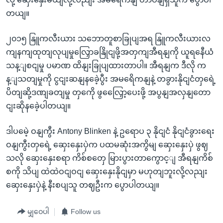
တယျ။
၂၀၁၅ နြူကလီးယား သဘောတူစာခြုပျအရ နြူကလီးယားလ
ကျနကျထုတျလုပျမှုလြှောခနြိုငျဖို့အတှကျအီရနျကို ယူရနေီယံ
သန့ျစငျမှု ပမာဏ ထိနျးခြုပျထားတာပါ။ အီရနျက ဒီလို က
န့ျသတျမှုကို ငွငျးဆနျနခေဲ့ပွီး အမရေိကနျနဲ့ တခွားနိုငျငံတှရေဲ့
ပိတျဆို့ဒဏျခတျမှု တှကေို ဖွလြှေော့ပေးဖို့ အပွနျအလှနျတော
ငျးဆိုနခေဲ့ပါတယျ။
ဒါပမေဲ့ ဝနျကွီး Antony Blinken နဲ့ ဥရောပ ၃ နိုငျငံ နိုငျငံခွားရေး
ဝနျကွီးတှရေဲ့ ဆှေးနှေးပှဲက ပထမဆုံးအကွိမျ ဆှေးနှေးပှဲ ဖွဈ
သလို ဆှေးနှေးစရာ ကိစ်စတှေ မြားပွားတာကွောင့ျ အီရနျကိစ်
စကို သိပျ ထဲထဲဝငျဝငျ ဆှေးနှေးနိုငျမှာ မဟုတျဘူးလို့လညျး
ဆှေးနှေးပှဲနဲ့ နီးစပျသူ တဈဦးက ပွောပါတယျ။
မျှဝေပါ
Follow us