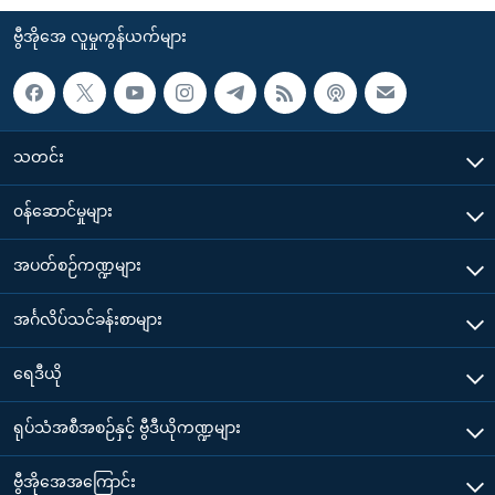
ဗွီအိုအေ လူမှုကွန်ယက်များ
သတင်း
၀န်ဆောင်မှုများ
အပတ်စဉ်ကဏ္ဍများ
အင်္ဂလိပ်သင်ခန်းစာများ
ရေဒီယို
ရုပ်သံအစီအစဉ်နှင့် ဗွီဒီယိုကဏ္ဍများ
ဗွီအိုအေအကြောင်း