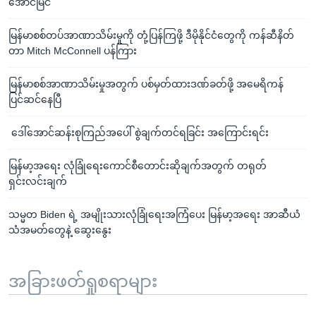
အောင်မြင်
မြန်မာစစ်တပ်အာဏာသိမ်းမှုကို တုံ့ပြန်ကြဖို့ ဒီမိုနိုင်ငံတွေကို ကန်ဆီနိတ်
တာ Mitch McConnell ပန်ကြား
မြန်မာစစ်အာဏာသိမ်းမှုအတွက် ပစ်မှတ်ထားဒဏ်ခတ်ဖို့ အမေရိကန်
ပြင်ဆင်နေပြီ
ဒေါ်အောင်ဆန်းစုကြည်အပေါ် စွဲချက်တင်ရခြင်း အကြောင်းရင်း
မြန်မာ့အရေး လုံခြုံရေးကောင်စီတောင်းဆိုချက်အတွက် တရုတ်
ရှင်းလင်းချက်
သမ္မတ Biden ရဲ့ အမျိုးသားလုံခြုံရေးအကြံပေး မြန်မာ့အရေး အာဆီယံ
သံအမတ်တွေနဲ့ ဆွေးနွေး
အခြားဖတ်ရှုစရာများ