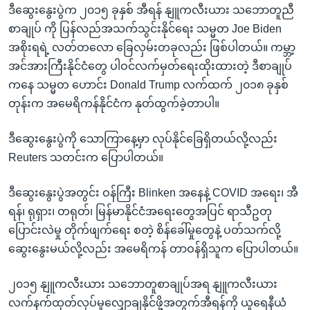
ဒီဆွေးနွေးပွဲက ၂၀၁၅ ခုနှစ် အီရန် နျူကလီးယား သဘောတူညီ
စာချုပ် ကို ပြန်လည်အသက်သွင်းနိုင်ရေး သမ္မတ Joe Biden
အစိုးရရဲ့ လတ်တလော ခြေလှမ်းတခုလည်း ဖြစ်ပါတယ်။ ကမ္ဘာ့
အင်အားကြီးနိုင်ငံတွေ ပါဝင်လက်မှတ်ရေးထိုးထားတဲ့ ဒီစာချုပ်
ကနေ သမ္မတ ဟောင်း Donald Trump လက်ထက် ၂၀၁၈ ခုနှစ်
တုန်းက အမေရိကန်နိုင်ငံက နုတ်ထွက်ခဲ့တာပါ။
ဒီဆွေးနွေးပွဲကို သောကြာနေ့မှာ လုပ်နိုင်ခြေရှိတယ်လို့လည်း
Reuters သတင်းက ပြောပါတယ်။
ဒီဆွေးနွေးပွဲအတွင်း ဝန်ကြီး Blinken အနေနဲ့ COVID အရေး၊ အီ
ရန်၊ ရုရှား၊ တရုတ်၊ မြန်မာနိုင်ငံအရေးတွေအပြင် ရာသီဥတု
ပြောင်းလဲမှု တိုက်ဖျက်ရေး စတဲ့ စိန်ခေါ်မှုတွေနဲ့ ပတ်သက်လို့
ဆွေးနွေးမယ်လို့လည်း အမေရိကန် တာဝန်ရှိသူက ပြောပါတယ်။
၂၀၁၅ နျူကလီးယား သဘောတူစာချုပ်အရ နျူကလီးယား
လက်နက်ထုတ်လုပ်မှုလျှောချနိုင်ဖို့အတွက်အီရန်ကို ယူရေနီယံ