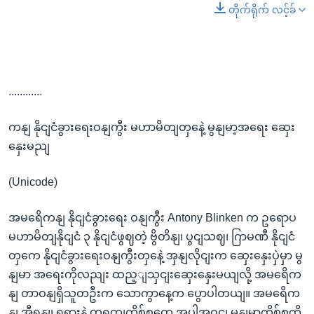
တိုက်ရိုက် လင့်ခ်
............
ကနျ နိုငျငံခွားရေးဝနျကွီး မဟာမိတျတှနေဲ့ မွနျမာ့အရေး ဆှေး
နှေးမညျ
(Unicode)
အမရေိကနျ နိုငျငံခွားရေး ဝနျကွီး Antony Blinken က ဥရောပ
မဟာမိတျနိုငျငံ ၃ နိုငျငံဖွဈတဲ့ ဗွိတိနျ၊ ပွငျသဈ၊ ဂြာမဏီ နိုငျငံ
တှကေ နိုငျငံခွားရေးဝနျကွီးတှနေဲ့ အှနျလိုငျးက ဆှေးနှေးပှဲမှာ မွ
နျမာ အရေးကိုလညျး ထည့ျသှငျးဆှေးနှေးမယျလို့ အမရေိက
နျ တာဝနျရှိသူတဦးက သောကွာနေ့က ပွောပါတယျ။ အမရေိက
နျ အီရနျ၊ ရုရှားနဲ့ တရုတျကိစ်စတှေ အပါအဝငျ မွနျမာကိစ်စကို