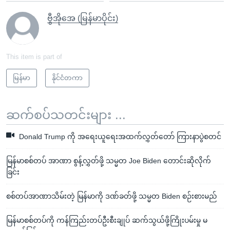
ဗွီအိုအေ (မြန်မာပိုင်း)
This item is part of
မြန်မာ
နိုင်ငံတကာ
ဆက်စပ်သတင်းများ ...
Donald Trump ကို အရေးယူရေးအထက်လွှတ်တော် ကြားနာပွဲစတင်
မြန်မာစစ်တပ် အာဏာ စွန့်လွှတ်ဖို့ သမ္မတ Joe Biden တောင်းဆိုလိုက်
ခြင်း
စစ်တပ်အာဏာသိမ်းတဲ့ မြန်မာကို ဒဏ်ခတ်ဖို့ သမ္မတ Biden စဉ်းစားမည်
မြန်မာစစ်တပ်ကို ကန်ကြည်းတပ်ဦးစီးချုပ် ဆက်သွယ်ဖို့ကြိုးပမ်းမှု မ