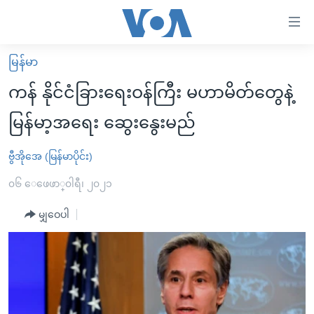
သုံး
ရ
လွယ်ကူ
မြန်မာ
မူလစာမျက်နှာ
စေ
ကန် နိုင်ငံခြားရေးဝန်ကြီး မဟာမိတ်တွေနဲ့
မြန်မာ
သည့်
မြန်မာ့အရေး ဆွေးနွေးမည်
ကမ္ဘာ့သတင်းများ
Link
ဗွီဒီယို
နိုင်ငံတကာ
ဗွီအိုအေ (မြန်မာပိုင်း)
များ
သတင်းလွတ်လပ်ခွင့်
အမေရိကန်
၀၆ ေဖေဖာ္၀ါရီ၊ ၂၀၂၁
ပင်မ
ရပ်ဝန်းတခု လမ်းတခု အလွန်
တရုတ်
အကြောင်းအရာ
မျှဝေပါ
သို့
အင်္ဂလိပ်စာလေ့လာမယ်
အစ္စရေး-ပါလက်စတိုင်း
ကျော်
အပတ်စဉ်ကဏ္ဍများ
အမေရိကန်သုံးအီဒီယံ
ကြည့်
ရေဒီယိုနှင့်ရုပ်သံ အချက်အလက်များ
မကြေးမုံရဲ့ အင်္ဂလိပ်စာ
ရေဒီယို
ရန်
ပင်မ
ရေဒီယို/တီဗွီအစီအစဉ်
ရုပ်ရှင်ထဲက အင်္ဂလိပ်စာ
တီဗွီ