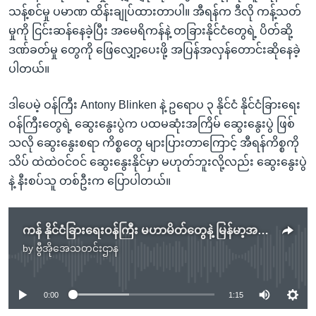
သန့်စင်မှု ပမာဏ ထိန်းချုပ်ထားတာပါ။ အီရန်က ဒီလို ကန့်သတ်
မှုကို ငြင်းဆန်နေခဲ့ပြီး အမေရိကန်နဲ့ တခြားနိုင်ငံတွေရဲ့ ပိတ်ဆို့
ဒဏ်ခတ်မှု တွေကို ဖြေလျှော့ပေးဖို့ အပြန်အလှန်တောင်းဆိုနေခဲ့
ပါတယ်။
ဒါပေမဲ့ ဝန်ကြီး Antony Blinken နဲ့ ဥရောပ ၃ နိုင်ငံ နိုင်ငံခြားရေး
ဝန်ကြီးတွေရဲ့ ဆွေးနွေးပွဲက ပထမဆုံးအကြိမ် ဆွေးနွေးပွဲ ဖြစ်
သလို ဆွေးနွေးစရာ ကိစ္စတွေ များပြားတာကြောင့် အီရန်ကိစ္စကို
သိပ် ထဲထဲဝင်ဝင် ဆွေးနွေးနိုင်မှာ မဟုတ်ဘူးလို့လည်း ဆွေးနွေးပွဲ
နဲ့ နီးစပ်သူ တစ်ဦးက ပြောပါတယ်။
ကန် နိုင်ငံခြားရေးဝန်ကြီး မဟာမိတ်တွေနဲ့ မြန်မာ့အရေး ဆွေးနွေးမည်
by
ဗွီအိုအေသတင်းဌာန
No media source currently available
0:00
1:15