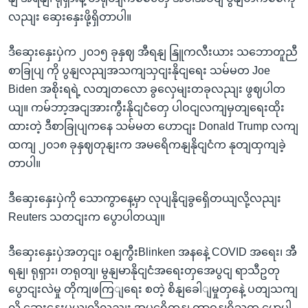
လညျး ဆှေးနှေးဖို့ရှိတာပါ။
ဒီဆှေးနှေးပှဲက ၂၀၁၅ ခုနှဈ အီရနျ နြူကလီးယား သဘောတူညီ
စာခြုပျ ကို ပွနျလညျအသကျသှငျးနိုငျရေး သမ်မတ Joe
Biden အစိုးရရဲ့ လတျတလော ခွလှေမျးတခုလညျး ဖွဈပါတ
ယျ။ ကမ်ဘာ့အငျအားကွီးနိုငျငံတှေ ပါဝငျလကျမှတျရေးထိုး
ထားတဲ့ ဒီစာခြုပျကနေ သမ်မတ ဟောငျး Donald Trump လကျ
ထကျ ၂၀၁၈ ခုနှဈတုနျးက အမရေိကနျနိုငျငံက နုတျထှကျခဲ့
တာပါ။
ဒီဆှေးနှေးပှဲကို သောကွာနေ့မှာ လုပျနိုငျခွရှေိတယျလို့လညျး
Reuters သတငျးက ပွောပါတယျ။
ဒီဆှေးနှေးပှဲအတှငျး ဝနျကွီးBlinken အနနေဲ့ COVID အရေး၊ အီ
ရနျ၊ ရုရှား၊ တရုတျ၊ မွနျမာနိုငျငံအရေးတှအေပွငျ ရာသီဥတု
ပွောငျးလဲမှု တိုကျဖကြျရေး စတဲ့ စိနျခေါျမှုတှနေဲ့ ပတျသကျ
လို့ ဆှေးနှေးမယျလို့လညျး အမရေိကနျ တာဝနျရှိသူက ပွောပါ