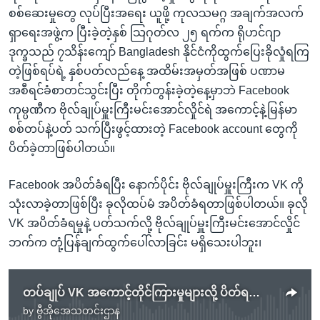
စစ်ဆေးမှုတွေ လုပ်ပြီးအရေး ယူဖို့ ကုလသမဂ္ဂ အချက်အလက်
ရှာရေးအဖွဲ့က ပြီးခဲ့တဲ့နှစ် သြဂုတ်လ ၂၅ ရက်က ရိုဟင်ဂျာ
ဒုက္ခသည် ၇သိန်းကျော် Bangladesh နိုင်ငံကိုထွက်ပြေးခိုလှုံရကြ
တဲ့ဖြစ်ရပ်ရဲ့ နှစ်ပတ်လည်နေ့ အထိမ်းအမှတ်အဖြစ် ပဏာမ
အစီရင်ခံစာတင်သွင်းပြီး တိုက်တွန်းခဲ့တဲ့နေ့မှာဘဲ Facebook
ကုမ္ပဏီက ဗိုလ်ချုပ်မှူးကြီးမင်းအောင်လှိုင်ရဲ အကောင့်နဲ့မြန်မာ
စစ်တပ်နဲ့ပတ် သက်ပြီးဖွင့်ထားတဲ့ Facebook account တွေကို
ပိတ်ခဲ့တာဖြစ်ပါတယ်။
Facebook အပိတ်ခံရပြီး နောက်ပိုင်း ဗိုလ်ချုပ်မှူးကြီးက VK ကို
သုံးလာခဲ့တာဖြစ်ပြီး ခုလိုထပ်မံ အပိတ်ခံရတာဖြစ်ပါတယ်။ ခုလို
VK အပိတ်ခံရမှုနဲ့ ပတ်သက်လို့ ဗိုလ်ချုပ်မှူးကြီးမင်းအောင်လှိုင်
ဘက်က တုံ့ပြန်ချက်ထွက်ပေါ်လာခြင်း မရှိသေးပါဘူး၊
တပ်ချုပ် VK အကောင့်တိုင်ကြားမှုများလို့ ပိတ်ရကြောင်း VK ရှင်းလင်း
by
ဗွီအိုအေသတင်းဌာန
No media source currently available