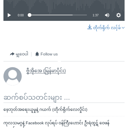
0:00
1:37
တိုက်ရိုက် လင့်ခ်
မျှဝေပါ
Follow us
ဗွီအိုအေ (မြန်မာပိုင်း)
ဆက်စပ်သတင်းများ ...
ဖေ့ဘုတ်အရေးယူမှုနဲ့ ဂယက် (တိုက်ရိုက်လေလှိုင်း)
ကုလသမဂ္ဂနဲ့ Facebook လုပ်ရပ် ဝန်ကြီးဟောင်း ဦးရဲထွဋ် ဝေဖန်