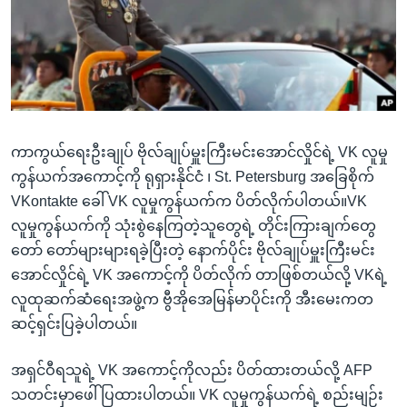
အ
သုတပဒေသာ အင်္ဂလိပ်စာ
ညွန်း
Learning English
စာမျက်နှာ
သို့
ဗွီအိုအေ လူမှုကွန်ယက်များ
ကျော်
ကြည့်
ကာကွယ်ရေးဦးချုပ် ဗိုလ်ချုပ်မှူးကြီးမင်းအောင်လှိုင်ရဲ့ VK လူမှု
ရန်
ဘာသာစကားများ
ကွန်ယက်အကောင့်ကို ရုရှားနိုင်ငံ ၊ St. Petersburg အခြေစိုက်
ရှာဖွေ
VKontakte ခေါ် VK လူမှုကွန်ယက်က ပိတ်လိုက်ပါတယ်။VK
ရန်
လူမှုကွန်ယက်ကို သုံးစွဲနေကြတဲ့သူတွေရဲ့ တိုင်းကြားချက်တွေ
နေရာ
တော် တော်များများရခဲ့ပြီးတဲ့ နောက်ပိုင်း ဗိုလ်ချုပ်မှူးကြီးမင်း
သို့
အောင်လှိုင်ရဲ့ VK အကောင့်ကို ပိတ်လိုက် တာဖြစ်တယ်လို့ VKရဲ့
ကျော်
လူထုဆက်ဆံရေးအဖွဲ့က ဗွီအိုအေမြန်မာပိုင်းကို အီးမေးကတ
ရန်
ဆင့်ရှင်းပြခဲ့ပါတယ်။
အရှင်ဝီရသူရဲ့ VK အကောင့်ကိုလည်း ပိတ်ထားတယ်လို့ AFP
သတင်းမှာဖေါ်ပြထားပါတယ်။ VK လူမှုကွန်ယက်ရဲ့ စည်းမျဉ်း