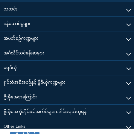
သတင်း
၀န်ဆောင်မှုများ
အပတ်စဉ်ကဏ္ဍများ
အင်္ဂလိပ်သင်ခန်းစာများ
ရေဒီယို
ရုပ်သံအစီအစဉ်နှင့် ဗွီဒီယိုကဏ္ဍများ
ဗွီအိုအေအကြောင်း
ဗွီအိုအေ မိုဘိုင်းလ်အက်ပ်များ ဒေါင်းလုတ်ယူရန်
Other Links