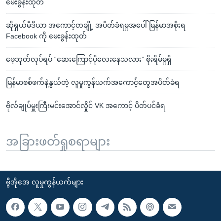
မေးခွန်းထုတ်
ဆိုရှယ်မီဒီယာ အကောင့်တချို့ အပိတ်ခံရမှုအပေါ် မြန်မာအစိုးရ
Facebook ကို မေးခွန်းထုတ်
ဖေ့ဘုတ်လုပ်ရပ် “ဆေးကြောင့်ပိုလေးနေသလား” စိုးရိမ်မှုရှိ
မြန်မာစစ်ဖက်နဲ့နွယ်တဲ့ လူမှုကွန်ယက်အကောင့်တွေအပိတ်ခံရ
ဗိုလ်ချုပ်မှူးကြီးမင်းအောင်လှိုင် VK အကောင့် ပိတ်ပင်ခံရ
အခြားဖတ်ရှုစရာများ
ဗွီအိုအေ လူမှုကွန်ယက်များ