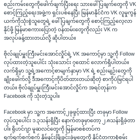
စည်းကမ်းတွေကိုဖေါက်ဖျက်ပြီးရေး သားဖေါ်ပြချက်တွေကို VK
စောင့်ကြည့်ရေးအဖွဲ့က ရှင်းပစ်နေပြီး မြန်မာနိုင်ငံက VK လူမှုကွန်
ယက်ကိုသုံးစွဲသူတွေရဲ့ ဖေါ်ပြချက်တွေကို စောင့်ကြည့်လေ့လာ
နိုင်ဖို့ မြန်မာစကားပြောတဲ့ ဝန်ထမ်းတွေကိုလည်း VK က
အလုပ်ခန့်ထားတယ်လို့ ဆိုပါတယ်။
ဗိုလ်ချုပ်မှူးကြီးမင်းအောင်လှိုင်ရဲ့ VK အကောင့်မှာ သူ့ကို Follow
လုပ်ထားတဲ့သူပေါင်း သုံးသောင်း ၇ထောင် လောက်ရှိပါတယ်။
လက်ရှိမှာ သူ့ရဲ့အကောင့်စာမျက်နှာမှာ VK ရဲ့ စည်းမျဉ်းတွေကို
ချိုးဖေါက်လို့ ဒီအကောင့်ကိုပိတ်ထားတယ်ဆိုတဲ့ စာကိုပဲမြင်ရပါ
တယ်။ ဗိုလ်ချုပ်မှူးကြီးမင်းအောင်လှိုင်က အရင်တုန်းက
Facebook ကို သုံးတဲ့သူပါ။
Facebook မှာ သူ့က အကောင့်၂ခုဖွင့်ထားပြီး တခုမှာ Follow
လုပ်သူပေါင်း ၁.၃သန်းရှိပြီး နောက်တခုမှာတော့ ၂.၈သန်းရှိခဲ့တာ
ပါ။ ရိုဟင်ဂျာ မူဆလင်တွေကို မြန်မာစစ်တပ်က
ရက်ရက်စက်စက် နှိမ်နင်းဖြိုခွင်းခဲ့မှုတွေကို နိုင်ငံတကာစုံစမ်း