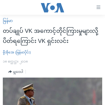
သုံး
ရ
လွယ်ကူ
မြန်မာ
မူလစာမျက်နှာ
စေ
တပ်ချုပ် VK အကောင့်တိုင်ကြားမှုများလို့
မြန်မာ
သည့်
ပိတ်ရကြောင်း VK ရှင်းလင်း
ကမ္ဘာ့သတင်းများ
Link
ဗွီဒီယို
နိုင်ငံတကာ
ဗွီအိုအေ (မြန်မာပိုင်း)
များ
သတင်းလွတ်လပ်ခွင့်
အမေရိကန်
၁၈ စက္တင္ဘာ၊ ၂၀၁၈
ပင်မ
ရပ်ဝန်းတခု လမ်းတခု အလွန်
တရုတ်
အကြောင်းအရာ
မျှဝေပါ
သို့
အင်္ဂလိပ်စာလေ့လာမယ်
အစ္စရေး-ပါလက်စတိုင်း
ကျော်
အပတ်စဉ်ကဏ္ဍများ
အမေရိကန်သုံးအီဒီယံ
ကြည့်
ရေဒီယိုနှင့်ရုပ်သံ အချက်အလက်များ
မကြေးမုံရဲ့ အင်္ဂလိပ်စာ
ရေဒီယို
ရန်
ပင်မ
ရေဒီယို/တီဗွီအစီအစဉ်
ရုပ်ရှင်ထဲက အင်္ဂလိပ်စာ
တီဗွီ