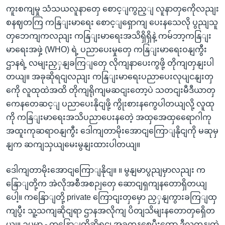
ကူးစကျမှု သံသယလူနာတှေ စောင့ျကွည့ျ လူနာတှကေိုလညျး
စနဈတကြ ကနြျးမာရေး စောင့ျရှောကျ ပေးနသေလို ပွညျသူ
တှဘေကျကလညျး ကနြျးမာရေးအသိရှိရှိနဲ့ ကမ်ဘာ့ကနြျး
မာရေးအဖှဲ့ (WHO) ရဲ့ ပညာပေးမှုတှေ ကနြျးမာရေးဝနျကွီး
ဌာနရဲ့ လမျးညှှနျခကြျတှေ လိုကျနာပေးကွဖို့ တိုကျတှနျးပါ
တယျ။ အခုဆိုရငျလညျး ကနြျးမာရေးပညာပေးလုပျငနျးတှ
ကေို လူထုထဲအထိ တိုကျရိုကျမဆငျးတော့ပဲ သတငျးမီဒီယာတှ
ကေနတေဆင့ျ ပညာပေးနိုငျဖို့ ကွိုးစားနကွေပါတယျလို့ လူထု
ကို ကနြျးမာရေးအသိပညာပေးနတေဲ့ အထှအေထှရေောဂါကု
အထူးကုဆရာဝနျကွီး ဒေါကျတာမိုးအောငျကြောျနိုငျကို မဆုမှ
နျက ဆကျသှယျမေးမွနျးထားပါတယျ။
ဒေါကျတာမိုးအောငျကြောျနိုငျ။ ။ မွနျမာပွညျမှာလညျး က
နြောျတို့က အဲလိုအစီအစဉျတှေ ဆောငျရှကျနတောရှိတယျ
ပေါ့။ ကနြောျတို့ private ကြောငျးတှမှော ညှှနျကွားခကြျထှ
ကျပွီး သူ့သကျဆိုငျရာ ဌာနအလိုကျ ပိတျသိမျးနတောတှရှေိတ
ယျ။ ဥပမာ - ကနြောျတို့ဆိုရငျ အခုကနစေပွီးတော့ ဒီလကုနျတဲ့