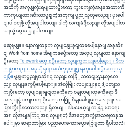
အထိကို အကုနျလုံးရပျထားပွီးတော့ ကူးစကျတဲ့အနအေထားကို
ကာကှယျတားဆီးတာဖွဈတဲ့အတှကျ ပွညျသူတှလေညျး ပူးပေါ
ငျးပါဝငျဖို့ လိုအပျပါတယျ။ ဒါကို လကျခံဖို့လညျး လိုအပျပါတ
ယျလို့ ပွောခငြျပါတယျ။
မဆုမှနျ။ ။ နောကျတခုက လုပျငနျးခှငျတှပေေါ့နောျ အခုဆိုရ
ငျ Work from home အိမျကနပွေီးတော့ အလုပျလုပျတာ နောကျ
ပွီးတော့
Telework တှေ စပွီးတော့ လုပျကွတယျပေါ့နောျ။ ဒီဘ
ကျမှာလညျး အခုဆိုရငျ အသံလှှင့ျဌာနတှပေါ စပွီးတော့ လု
ပျပွီ။
မွနျမာပွညျမှာဆိုရငျလညျး တခြို့ သတငျးဌာနတှလေ
ညျး လုပျနကွေပွီပေါ့နောျ။ အဲလိုမြိုး လုပျငနျးခှငျနဲ့ ပတျသ
ကျပွီးတော့ လုပျငနျးရှငျတှကေိုရော ဝနျထမျးတှကေိုရော ဒီ
အလုပျနဲ့ ပတျသကျပွီးတော့ တခြို့ စိနျခေါျမှုတှလေညျး အ
မြားကွီးရှိနတောလညျး ရှိတယျ ။ ဒါပမေယ့ျ ကနြျးမာရေး
အရ လိုအပျခကြျအရ လုပျရတဲ့ ဒီအတှေ့အကွုံအသဈတခုအ
ပေါျမှာ ဆရာဘာမြား ပညာပေးစကားပွောခငြျတာ ရှိပါသလဲ။