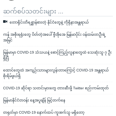
ဆက်စပ်သတင်းများ ...
တောရိုင်းတိရစ္ဆာန်စားတဲ့ နိုင်ငံတွေနဲ့ ကိုရိုနာအန္တရာယ်
ကန် အစိုးရရုံးတွေ ပိတ်တဲ့အပေါ် ဗွီအိုအေ မြန်မာပိုင်း ဝန်ထမ်းတဦးရဲ့
အမြင်
မြန်မာမှာ COVID-19 သံသယနဲ့ စောင့်ကြည့်လူနာတွေထဲ သေဆုံးသူ ၇ ဦး
ရှိပြီ
ထောင်တွေထဲ အကျဉ်းသားများလွန်းတာကြောင့် COVID-19 အန္တရာယ်
စိုးရိမ်ဖွယ်ရှိ
COVID-19 ဆိုင်ရာ သတင်းမှားတွေ တားဆီးဖို့ Twitter စည်းကမ်းထုတ်
မြန်မာနိုင်ငံတဝန်း နေ့အပူချိန် မြင့်တက်နေ
တရုတ်မှာ COVID-19 နောက်ထပ် ကူးစက်သူ မရှိတော့