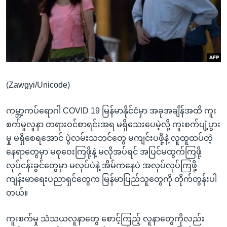
အ
သုတပဒေသာ အင်္ဂလိပ်စာ
ညွန်း
Learning English
စာမျက်နှာ
သို့
ဗွီအိုအေ လူမှုကွန်ယက်များ
ကျော်
ကြည့်
(Zawgyi/Unicode)
ရန်
ဘာသာစကားများ
ရှာဖွေ
ကမ္ဘာ့ကပ်ရောဂါ COVID 19 မြန်မာနိုင်ငံမှာ အခုအချိန်အထိ ကူး
ရန်
စက်မှုလူနာ တရားဝင်စာရင်းအရ မရှိသေးပေမဲ့လို့ ကူးစက်ပျံ့ပွား
နေရာ
မှု မရှိစေရအောင် ပွဲလမ်းသဘင်တွေ မကျင်းပဖို့နဲ့ လူထူထပ်တဲ့
သို့
နေရာတွေမှာ မစုဝေးကြဖို့နဲ့ မလိုအပ်ရင် အပြင်မထွက်ကြဖို့
ကျော်
လုပ်ငန်းခွင်တွေမှာ မလုပ်ပဲနဲ့ အိမ်ကနေပဲ အလုပ်လုပ်ကြဖို့
ရန်
ကျန်းမာရေးပညာရှင်တွေက မြန်မာပြည်သူတွေကို တိုက်တွန်းပါ
တယ်။
ကူးစက်မှု သံသယလူနာတွေ စောင့်ကြည့် လူနာတွေကိုလည်း