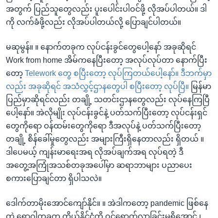
အတွက် ပြည်သူတွေလည်း ပူးပေါင်းပါဝင်ဖို့ လိုအပ်ပါတယ်။ ဒါ
ကို လက်ခံဖို့လည်း လိုအပ်ပါတယ်လို့ ပြောချင်ပါတယ်။
မဆုမွန်။ ။ နောက်တခုက လုပ်ငန်းခွင်တွေပေါ့နော် အခုဆိုရင်
Work from home အိမ်ကနေပြီးတော့ အလုပ်လုပ်တာ နောက်ပြီး
တော့
Telework တွေ စပြီးတော့ လုပ်ကြတယ်ပေါ့နော်။ ဒီဘက်မှာ
လည်း အခုဆိုရင် အသံလွှင့်ဌာနတွေပါ စပြီးတော့ လုပ်ပြီ။
မြန်မာ
ပြည်မှာဆိုရင်လည်း တချို့ သတင်းဌာနတွေလည်း လုပ်နေကြပြီ
ပေါ့နော်။ အဲလိုမျိုး လုပ်ငန်းခွင်နဲ့ ပတ်သက်ပြီးတော့ လုပ်ငန်းရှင်
တွေကိုရော ဝန်ထမ်းတွေကိုရော ဒီအလုပ်နဲ့ ပတ်သက်ပြီးတော့
တချို့ စိန်ခေါ်မှုတွေလည်း အများကြီးရှိနေတာလည်း ရှိတယ် ။
ဒါပေမယ့် ကျန်းမာရေးအရ လိုအပ်ချက်အရ လုပ်ရတဲ့ ဒီ
အတွေ့အကြုံအသစ်တခုအပေါ်မှာ ဆရာဘာများ ပညာပေး
စကားပြောချင်တာ ရှိပါသလဲ။
ဒေါက်တာမိုးအောင်ကျော်နိုင်။ ။ အဲဒါကတော့ pandemic ဖြစ်နေ
တဲ့ ရောဂါတခုက ကိုယ့်နိုင်ငံကို ဝင်ရောက်လာခြင်းမရှိအောင် ၊