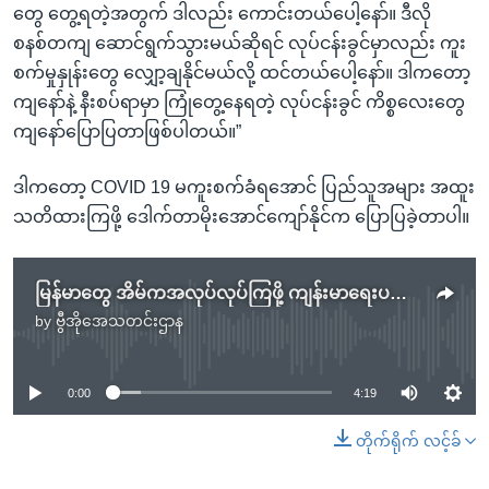
တွေ တွေ့ရတဲ့အတွက် ဒါလည်း ကောင်းတယ်ပေါ့နော်။ ဒီလို
စနစ်တကျ ဆောင်ရွက်သွားမယ်ဆိုရင် လုပ်ငန်းခွင်မှာလည်း ကူး
စက်မှုနှုန်းတွေ လျှော့ချနိုင်မယ်လို့ ထင်တယ်ပေါ့နော်။ ဒါကတော့
ကျနော်နဲ့ နီးစပ်ရာမှာ ကြုံတွေ့နေရတဲ့ လုပ်ငန်းခွင် ကိစ္စလေးတွေ
ကျနော်ပြောပြတာဖြစ်ပါတယ်။”
ဒါကတော့ COVID 19 မကူးစက်ခံရအောင် ပြည်သူအများ အထူး
သတိထားကြဖို့ ဒေါက်တာမိုးအောင်ကျော်နိုင်က ပြောပြခဲ့တာပါ။
မြန်မာတွေ အိမ်ကအလုပ်လုပ်ကြဖို့ ကျန်းမာရေးပညာရှင်တွေ တိုက်တွန်း
by
ဗွီအိုအေသတင်းဌာန
No media source currently available
0:00
4:19
တိုက်ရိုက် လင့်ခ်