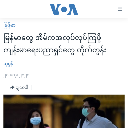
သုံး
ရ
လွယ်ကူ
မြန်မာ
မူလစာမျက်နှာ
စေ
မြန်မာတွေ အိမ်ကအလုပ်လုပ်ကြဖို့
မြန်မာ
သည့်
ကျန်းမာရေးပညာရှင်တွေ တိုက်တွန်း
ကမ္ဘာ့သတင်းများ
Link
ဗွီဒီယို
နိုင်ငံတကာ
ဆုမွန်
များ
သတင်းလွတ်လပ်ခွင့်
အမေရိကန်
၂၀ မတ္၊ ၂၀၂၀
ပင်မ
ရပ်ဝန်းတခု လမ်းတခု အလွန်
တရုတ်
အကြောင်းအရာ
မျှဝေပါ
သို့
အင်္ဂလိပ်စာလေ့လာမယ်
အစ္စရေး-ပါလက်စတိုင်း
ကျော်
အပတ်စဉ်ကဏ္ဍများ
အမေရိကန်သုံးအီဒီယံ
ကြည့်
ရေဒီယိုနှင့်ရုပ်သံ အချက်အလက်များ
မကြေးမုံရဲ့ အင်္ဂလိပ်စာ
ရေဒီယို
ရန်
ပင်မ
ရေဒီယို/တီဗွီအစီအစဉ်
ရုပ်ရှင်ထဲက အင်္ဂလိပ်စာ
တီဗွီ