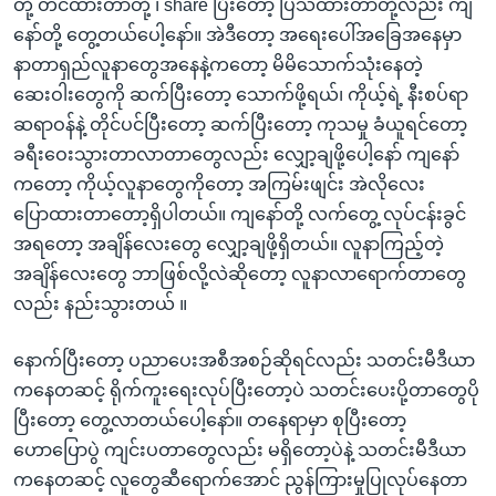
တို့ တင်ထားတာတို့ ၊ share ပြီးတော့ ပြသထားတာတို့လည်း ကျ
နော်တို့ တွေ့တယ်ပေါ့နော်။ အဲဒီတော့ အရေးပေါ်အခြေအနေမှာ
နာတာရှည်လူနာတွေအနေနဲ့ကတော့ မိမိသောက်သုံးနေတဲ့
ဆေးဝါးတွေကို ဆက်ပြီးတော့ သောက်ဖို့ရယ်၊ ကိုယ့်ရဲ့ နီးစပ်ရာ
ဆရာဝန်နဲ့ တိုင်ပင်ပြီးတော့ ဆက်ပြီးတော့ ကုသမှု ခံယူရင်တော့
ခရီးဝေးသွားတာလာတာတွေလည်း လျှော့ချဖို့ပေါ့နော် ကျနော်
ကတော့ ကိုယ့်လူနာတွေကိုတော့ အကြမ်းဖျင်း အဲလိုလေး
ပြောထားတာတော့ရှိပါတယ်။ ကျနော်တို့ လက်တွေ့ လုပ်ငန်းခွင်
အရတော့ အချိန်လေးတွေ လျှော့ချဖို့ရှိတယ်။ လူနာကြည့်တဲ့
အချိန်လေးတွေ ဘာဖြစ်လို့လဲဆိုတော့ လူနာလာရောက်တာတွေ
လည်း နည်းသွားတယ် ။
နောက်ပြီးတော့ ပညာပေးအစီအစဉ်ဆိုရင်လည်း သတင်းမီဒီယာ
ကနေတဆင့် ရိုက်ကူးရေးလုပ်ပြီးတော့ပဲ သတင်းပေးပို့တာတွေပို
ပြီးတော့ တွေ့လာတယ်ပေါ့နော်။ တနေရာမှာ စုပြီးတော့
ဟောပြောပွဲ ကျင်းပတာတွေလည်း မရှိတော့ပဲနဲ့ သတင်းမီဒီယာ
ကနေတဆင့် လူတွေဆီရောက်အောင် ညွန်ကြားမှုပြုလုပ်နေတာ