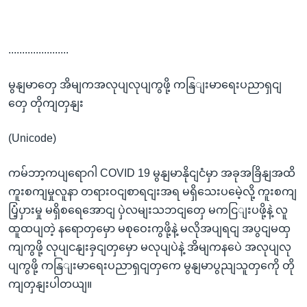
......................
မွနျမာတှေ အိမျကအလုပျလုပျကွဖို့ ကနြျးမာရေးပညာရှငျ
တှေ တိုကျတှနျး
(Unicode)
ကမ်ဘာ့ကပျရောဂါ COVID 19 မွနျမာနိုငျငံမှာ အခုအခြိနျအထိ
ကူးစကျမှုလူနာ တရားဝငျစာရငျးအရ မရှိသေးပမေဲ့လို့ ကူးစကျ
ပြံ့ပှားမှု မရှိစရေအောငျ ပှဲလမျးသဘငျတှေ မကငြျးပဖို့နဲ့ လူ
ထူထပျတဲ့ နရောတှမှော မစုဝေးကွဖို့နဲ့ မလိုအပျရငျ အပွငျမထှ
ကျကွဖို့ လုပျငနျးခှငျတှမှော မလုပျပဲနဲ့ အိမျကနပေဲ အလုပျလု
ပျကွဖို့ ကနြျးမာရေးပညာရှငျတှကေ မွနျမာပွညျသူတှကေို တို
ကျတှနျးပါတယျ။