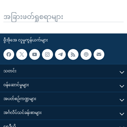
အခြားဖတ်ရှုစရာများ
ဗွီအိုအေ လူမှုကွန်ယက်များ
သတင်း
၀န်ဆောင်မှုများ
အပတ်စဉ်ကဏ္ဍများ
အင်္ဂလိပ်သင်ခန်းစာများ
ရေဒီယို