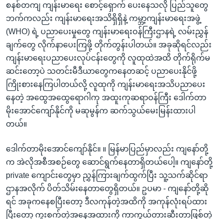
စနစ်တကျ ကျန်းမာရေး စောင့်ရှောက် ပေးနေသလို ပြည်သူတွေ
ဘက်ကလည်း ကျန်းမာရေးအသိရှိရှိနဲ့ ကမ္ဘာ့ကျန်းမာရေးအဖွဲ့
(WHO) ရဲ့ ပညာပေးမှုတွေ ကျန်းမာရေးဝန်ကြီးဌာနရဲ့ လမ်းညွှန်
ချက်တွေ လိုက်နာပေးကြဖို့ တိုက်တွန်းပါတယ်။ အခုဆိုရင်လည်း
ကျန်းမာရေးပညာပေးလုပ်ငန်းတွေကို လူထုထဲအထိ တိုက်ရိုက်မ
ဆင်းတော့ပဲ သတင်းမီဒီယာတွေကနေတဆင့် ပညာပေးနိုင်ဖို့
ကြိုးစားနေကြပါတယ်လို့ လူထုကို ကျန်းမာရေးအသိပညာပေး
နေတဲ့ အထွေအထွေရောဂါကု အထူးကုဆရာဝန်ကြီး ဒေါက်တာ
မိုးအောင်ကျော်နိုင်ကို မဆုမွန်က ဆက်သွယ်မေးမြန်းထားပါ
တယ်။
ဒေါက်တာမိုးအောင်ကျော်နိုင်။ ။ မြန်မာပြည်မှာလည်း ကျနော်တို့
က အဲလိုအစီအစဉ်တွေ ဆောင်ရွက်နေတာရှိတယ်ပေါ့။ ကျနော်တို့
private ကျောင်းတွေမှာ ညွှန်ကြားချက်ထွက်ပြီး သူ့သက်ဆိုင်ရာ
ဌာနအလိုက် ပိတ်သိမ်းနေတာတွေရှိတယ်။ ဥပမာ - ကျနော်တို့ဆို
ရင် အခုကနေစပြီးတော့ ဒီလကုန်တဲ့အထိကို အကုန်လုံးရပ်ထား
ပြီးတော့ ကူးစက်တဲ့အနေအထားကို ကာကွယ်တားဆီးတာဖြစ်တဲ့