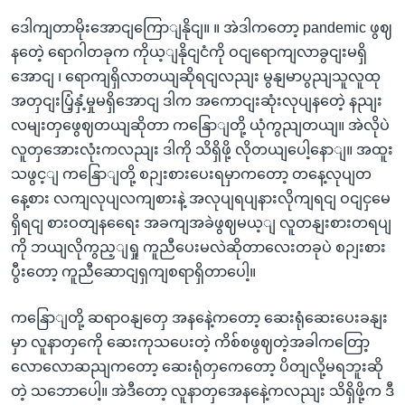
ဒေါကျတာမိုးအောငျကြောျနိုငျ။ ။ အဲဒါကတော့ pandemic ဖွဈ
နတေဲ့ ရောဂါတခုက ကိုယ့ျနိုငျငံကို ဝငျရောကျလာခွငျးမရှိ
အောငျ ၊ ရောကျရှိလာတယျဆိုရငျလညျး မွနျမာပွညျသူလူထု
အတှငျးပြံ့နှံ့မှုမရှိအောငျ ဒါက အကောငျးဆုံးလုပျနတေဲ့ နညျး
လမျးတှဖွေဈတယျဆိုတာ ကနြောျတို့ ယုံကွညျတယျ။ အဲလိုပဲ
လူတှအေားလုံးကလညျး ဒါကို သိရှိဖို့ လိုတယျပေါ့နောျ။ အထူး
သဖွင့ျ ကနြောျတို့ စဉျးစားပေးရမှာကတော့ တနေ့လုပျတ
နေ့စား လကျလုပျလကျစားနဲ့ အလုပျရပျနားလိုကျရငျ ဝငျငှမေ
ရှိရငျ စားဝတျနရေေး အခကျအခဲဖွဈမယ့ျ လူတနျးစားတရပျ
ကို ဘယျလိုကွည့ျရှု ကူညီပေးမလဲဆိုတာလေးတခုပဲ စဉျးစား
ပွီးတော့ ကူညီဆောငျရှကျစရာရှိတာပေါ့။
ကနြောျတို့ ဆရာဝနျတှေ အနနေဲ့ကတော့ ဆေးရုံဆေးပေးခနျး
မှာ လူနာတှကေို ဆေးကုသပေးတဲ့ ကိစ်စဖွဈတဲ့အခါကတြော့
လောလောဆညျကတော့ ဆေးရုံတှကေတော့ ပိတျလို့မရဘူးဆို
တဲ့ သဘောပေါ့။ အဲဒီတော့ လူနာတှအေနနေဲ့ကလညျး သိရှိဖို့က ဒီ