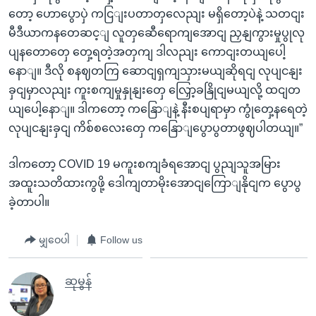
တော့ ဟောပွောပှဲ ကငြျးပတာတှလေညျး မရှိတော့ပဲနဲ့ သတငျး
မီဒီယာကနတေဆင့ျ လူတှဆေီရောကျအောငျ ညှနျကွားမှုပွုလု
ပျနတောတှေ တှေ့ရတဲ့အတှကျ ဒါလညျး ကောငျးတယျပေါ့
နောျ။ ဒီလို စနဈတကြ ဆောငျရှကျသှားမယျဆိုရငျ လုပျငနျး
ခှငျမှာလညျး ကူးစကျမှုနှုနျးတှေ လြှော့ခနြိုငျမယျလို့ ထငျတ
ယျပေါ့နောျ။ ဒါကတော့ ကနြောျနဲ့ နီးစပျရာမှာ ကွုံတှေ့နရေတဲ့
လုပျငနျးခှငျ ကိစ်စလေးတှေ ကနြောျပွောပွတာဖွဈပါတယျ။”
ဒါကတော့ COVID 19 မကူးစကျခံရအောငျ ပွညျသူအမြား
အထူးသတိထားကွဖို့ ဒေါကျတာမိုးအောငျကြောျနိုငျက ပွောပွ
ခဲ့တာပါ။
မျှဝေပါ
Follow us
ဆုမွန်