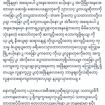
အခြိနျမှာ အရေးပေါျအနအေထား ပေါ့နောျ အဲလိုမြိုးအနအေ
ထားမှာ ဆေးရုံ၊ ဆေးပေးခနျးတှကေို သှားသင့ျတယျဆိုတာကို
ကနြောျတို့ တငျထားတာတို့ ၊ share ပွီးတော့ ပွသထားတာတို့လ
ညျး ကနြောျတို့ တှေ့တယျပေါ့နောျ။ အဲဒီတော့ အရေးပေါျ
အခွအေနမှော နာတာရှညျလူနာတှအေနနေဲ့ကတော့ မိမိသောကျ
သုံးနတေဲ့ ဆေးဝါးတှကေို ဆကျပွီးတော့ သောကျဖို့ရယျ၊ ကို
ယ့ျရဲ့ နီးစပျရာ ဆရာဝနျနဲ့ တိုငျပငျပွီးတော့ ဆကျပွီးတော့ ကု
သမှု ခံယူရငျတော့ ခရီးဝေးသှားတာလာတာတှလေညျး လြှော့ခ
ဖြို့ပေါ့နောျ ကနြောျကတော့ ကိုယ့ျလူနာတှကေိုတော့ အကွ
မျးဖငြျး အဲလိုလေး ပွောထားတာတော့ရှိပါတယျ။ ကနြောျတို့
လကျတှေ့ လုပျငနျးခှငျအရတော့ အခြိနျလေးတှေ လြှော့ခဖြို့ရှိ
တယျ။ လူနာကွည့ျတဲ့အခြိနျလေးတှေ ဘာဖွဈလို့လဲဆိုတော့
လူနာလာရောကျတာတှလေညျး နညျးသှားတယျ ။
နောကျပွီးတော့ ပညာပေးအစီအစဉျဆိုရငျလညျး သတငျးမီဒီ
ယာကနတေဆင့ျ ရိုကျကူးရေးလုပျပွီးတော့ပဲ သတငျးပေးပို့
တာတှပေိုပွီးတော့ တှေ့လာတယျပေါ့နောျ။ တနရောမှာ စုပွီး