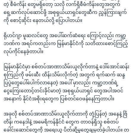
တဲ့ စီမံကိန်း တွေမရှိတော့ သလို လက်ရှိစီမံကိန်းတွေအတွက်
ရှေ့ဆက်လုပ်ဆောင်ဖို့ အစုရှယ်ယာရှင်တွေဆီက ညွှန်ကြားချက်
ကို စောင့်ဆိုင်း နေတယ်လို့ ပြောပါတယ်။
ရိုဟင်ဂျာ မူဆလင်တွေ အပေါ်ဆက်ဆံရေး ကြောင့်လည်း ကမ္ဘာ့
ဘဏ်က အရင်ကတည်းက မြန်မာနိုင်ငံကို သတိထားစောင့်ကြည့်
လုပ်ကိုင်နေခဲ့တာပါ။
မြန်မာနိုင်ငံမှာ စစ်တပ်အာဏာသိမ်းယူလိုက်တာနဲ့ ဒေါ်အောင်ဆန်း
စုကြည်ကို ဖမ်းဆီး ထိန်းသိမ်းလိုက်တဲ့ အတွက် ရက်ဆက် ဆန္ဒ
ပြပွဲတွေပေါ်ပေါက်လာနေတဲ့ အပေါ် မှာလည်း ကမ္ဘာ့ဘဏ်ရဲ့
ငွေကြေးတောင့်တင်းခိုင်မာတဲ့ အစုရှယ်ယာရှင် တွေအပါအဝင်
အနောက် နိုင်ငံအစိုးရတွေက ပြစ်တင်ဝေဖန်နေကြတာပါ။
အခုလို စစ်တပ်အာဏာသိမ်းယူလိုက်တာကို တုံ့ပြန်တဲ့ အနေနဲ့ ဗြိ
တိန်၊ ကနေဒါနဲ့ အမေရိကန်နိုင်ငံ တွေက တာဝန်ရှိသူ စစ်တပ်
ခေါင်းဆောင်တွေကို အရေးယူ ပိတ်ဆို့မှုတွေချမှတ်ခဲ့ပါတယ်။ တ