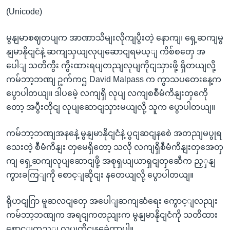
(Unicode)
မွနျမာစဈတပျက အာဏာသိမျးလိုကျပွီးတဲ့ နောကျ၊ ရှေ့ဆကျမွ
နျမာနိုငျငံနဲ့ ဆကျသှယျလုပျဆောငျရမယ့ျ ကိစ်စတှေ အ
ပေါျ သတိကွီး ကွီးထားရပျတညျလုပျကိုငျသှားဖို့ ရှိတယျလို့
ကမ်ဘာ့ဘဏျ ဥက်ကဌ David Malpass က ကွာသပတေးနေ့က
ပွောပါတယျ။ ဒါပမေဲ့ လကျရှိ လုပျ လကျစစီမံကိနျးတှကေို
တော့ အပွီးတိုငျ လုပျဆောငျသှားမယျလို့ သူက ပွောပါတယျ။
ကမ်ဘာ့ဘဏျအနနေဲ့ မွနျမာနိုငျငံနဲ့ ပွငျဆငျနစေဲ အတညျမပွုရ
သေးတဲ့ စီမံကိနျး တှမေရှိတော့ သလို လကျရှိစီမံကိနျးတှအေတှ
ကျ ရှေ့ဆကျလုပျဆောငျဖို့ အစုရှယျယာရှငျတှဆေီက ညှှနျ
ကွားခကြျကို စောင့ျဆိုငျး နတေယျလို့ ပွောပါတယျ။
ရိုဟငျဂြာ မူဆလငျတှေ အပေါျဆကျဆံရေး ကွောင့ျလညျး
ကမ်ဘာ့ဘဏျက အရငျကတညျးက မွနျမာနိုငျငံကို သတိထား
စောင့ျကွည့ျ လုပျကိုငျနခေဲ့တာပါ။