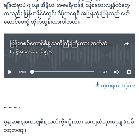
ချိန်ထဲမှာပဲ ဂျပန်၊ အိန္ဒိယ၊ အမေရိကန်နဲ့ သြစတေးလျနိုင်ငံတွေ
ကလည်း မြန်မာနိုင်ငံတွင်း ဒီမိုကရေစီ အမြန်ဆုံးပြန်လည် ဖော်
ဆောင်ပေးဖို့ တိုက်တွန်းထားပါတယ်။
မြန်မာစစ်ကောင်စီနဲ့ သတိကြီးကြီးထား ဆက်ဆံသွားမည် (ကမ္ဘာ့ဘဏ်)
by
ဗွီအိုအေသတင်းဌာန
No media source currently available
0:00
0:43
တိုက်ရိုက် လင့်ခ်
.............
မွနျမာစဈကောငျစီနဲ့ သတိကွီးကွီးထား ဆကျဆံသှားမညျ (ကမ်
ဘာ့ဘဏျ)