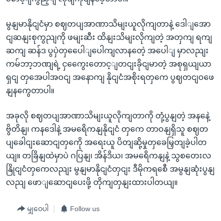
မွနျမာနိုငျငံမှာ စဈတပျအာဏာသိမျးယူလိုကျတာနဲ့ ဒေါျအော
ငျဆနျးစုကွညျကို ဖမျးဆီး ထိနျးသိမျးလိုကျတဲ့ အတှကျ ရကျ
ဆကျ ဆန်ဒ ပွပှဲတှပေေါျပေါကျလာနတေဲ့ အပေါျ မှာလညျး
ကမ်ဘာ့ဘဏျရဲ့ ငှကွေေးတောင့ျတငျးခိုငျမာတဲ့ အစုရှယျယာ
ရှငျ တှအေပါအဝငျ အနောကျ နိုငျငံအစိုးရတှကေ ပွဈတငျဝဖေ
နျနကွေတာပါ။
အခုလို စဈတပျအာဏာသိမျးယူလိုကျတာကို တုံ့ပွနျတဲ့ အနနေဲ့
ဗွိတိနျ၊ ကနဒေါနဲ့ အမရေိကနျနိုငျငံ တှကေ တာဝနျရှိသူ စဈတ
ပျခေါငျးဆောငျတှကေို အရေးယူ ပိတျဆို့မှုတှခေမြှတျခဲ့ပါတ
ယျ။ တခြိနျထဲမှာပဲ ဂပြနျ၊ အိန်ဒိယ၊ အမရေိကနျနဲ့ သွစတေးလ
နြိုငျငံတှကေလညျး မွနျမာနိုငျငံတှငျး ဒီမိုကရစေီ အမွနျဆုံးပွနျ
လညျ ဖောျဆောငျပေးဖို့ တိုကျတှနျးထားပါတယျ။
မျှဝေပါ
Follow us