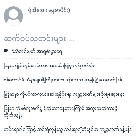
ဗွီအိုအေ (မြန်မာပိုင်း)
ဆက်စပ်သတင်းများ ...
ဒီသီတင်းပတ် အာရှစီးပွားရေး
မြန်မာပြည်တွင်းအင်တာနက်အသုံးပြုမှု ကန့်သတ်ခံရ
စစ်ကောင်စီ ထိန်းချုပ်ဖို့ကြိုးစားတဲ့ကြားထဲက ဆန္ဒပြပွဲတွေဆက်ဖြစ်
မြန်မာမှာ ကိုဗစ်ကာကွယ်ဆေးရနိုင်ရေး ကမ္ဘာ့ဘဏ်နဲ့ အစိုးရဆွေးနွေး
မြန်မာ ကိုဗစ်ကူးစက်မှု ပိုတိုးလာနေတာကြောင့် အထူးသတိထားဖို့
တိုက်တွန်း
ကပ်ရောဂါကြောင့် ဆင်းရဲလွန်းသူ သန်းရာချီတိုးနိုင်ဟု ကမ္ဘာ့ဘဏ်ခန့်မှန်း