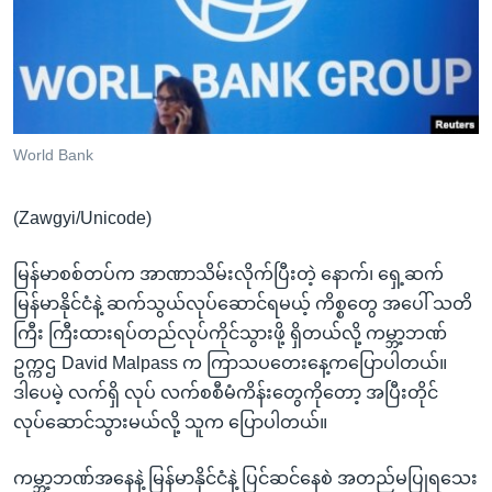
အ
သုတပဒေသာ အင်္ဂလိပ်စာ
ညွန်း
Learning English
စာမျက်နှာ
သို့
ဗွီအိုအေ လူမှုကွန်ယက်များ
ကျော်
ကြည့်
World Bank
ရန်
ဘာသာစကားများ
ရှာဖွေ
(Zawgyi/Unicode)
ရန်
နေရာ
မြန်မာစစ်တပ်က အာဏာသိမ်းလိုက်ပြီးတဲ့ နောက်၊ ရှေ့ဆက်
သို့
မြန်မာနိုင်ငံနဲ့ ဆက်သွယ်လုပ်ဆောင်ရမယ့် ကိစ္စတွေ အပေါ် သတိ
ကျော်
ကြီး ကြီးထားရပ်တည်လုပ်ကိုင်သွားဖို့ ရှိတယ်လို့ ကမ္ဘာ့ဘဏ်
ရန်
ဥက္ကဌ David Malpass က ကြာသပတေးနေ့ကပြောပါတယ်။
ဒါပေမဲ့ လက်ရှိ လုပ် လက်စစီမံကိန်းတွေကိုတော့ အပြီးတိုင်
လုပ်ဆောင်သွားမယ်လို့ သူက ပြောပါတယ်။
ကမ္ဘာ့ဘဏ်အနေနဲ့ မြန်မာနိုင်ငံနဲ့ ပြင်ဆင်နေစဲ အတည်မပြုရသေး