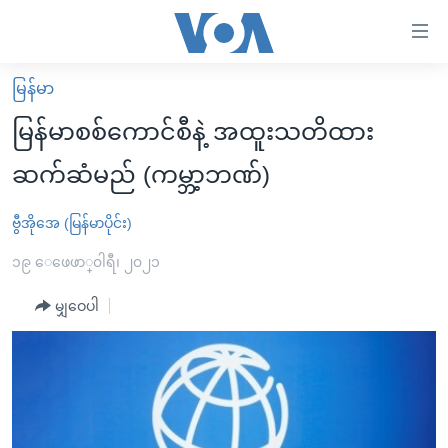
သုံး
ရ
လွယ်ကူ
မြန်မာ
မူလစာမျက်နှာ
စေ
မြန်မာစစ်ကောင်စီနဲ့ အထူးသတိထား
မြန်မာ
သည့်
ဆက်ဆံမည် (ကမ္ဘာ့ဘဏ်)
ကမ္ဘာ့သတင်းများ
Link
ဗွီဒီယို
နိုင်ငံတကာ
ဗွီအိုအေ (မြန်မာပိုင်း)
များ
သတင်းလွတ်လပ်ခွင့်
အမေရိကန်
၁၉ ေဖေဖာ္၀ါရီ၊ ၂၀၂၁
ပင်မ
ရပ်ဝန်းတခု လမ်းတခု အလွန်
တရုတ်
အကြောင်းအရာ
မျှဝေပါ
သို့
အင်္ဂလိပ်စာလေ့လာမယ်
အစ္စရေး-ပါလက်စတိုင်း
ကျော်
အပတ်စဉ်ကဏ္ဍများ
အမေရိကန်သုံးအီဒီယံ
ကြည့်
ရေဒီယိုနှင့်ရုပ်သံ အချက်အလက်များ
မကြေးမုံရဲ့ အင်္ဂလိပ်စာ
ရေဒီယို
ရန်
ပင်မ
ရေဒီယို/တီဗွီအစီအစဉ်
ရုပ်ရှင်ထဲက အင်္ဂလိပ်စာ
တီဗွီ