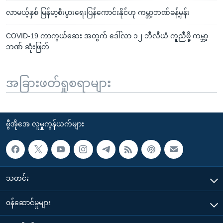
လာမယ့်နှစ် မြန်မာ့စီးပွားရေးပြန်ကောင်းနိုင်ဟု ကမ္ဘာ့ဘဏ်ခန့်မှန်း
COVID-19 ကာကွယ်ဆေး အတွက် ဒေါ်လာ ၁၂ ဘီလီယံ ကူညီဖို့ ကမ္ဘာ့
ဘဏ် ဆုံးဖြတ်
အခြားဖတ်ရှုစရာများ
ဗွီအိုအေ လူမှုကွန်ယက်များ
သတင်း
၀န်ဆောင်မှုများ