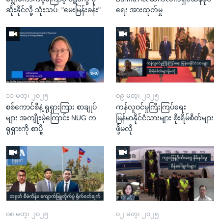
ဆိုးနိုင်လို့ သုံးသပ် "မေးမြန်းခန်း"
ရေး အားထုတ်မှု
၁၁ မတ္၊ ၂၀၂၅
၀၉ မတ္၊ ၂၀၂၅
စစ်ကောင်စီနဲ့ ရုရှားကြား စာချုပ်
ကန်လူဝင်မှုကြီးကြပ်ရေး
များ အကျိုးမဲ့ကြောင်း NUG က
မြန်မာနိုင်ငံသားများ စိုးရိမ်စိတ်များ
ရုရှားကို စာပို့
ဖို့မလို
၀၈ မတ္၊ ၂၀၂၅
၀၂ မတ္၊ ၂၀၂၅