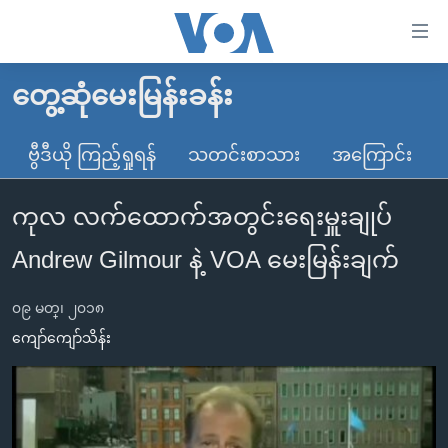
သုံး
ရ
လွယ်ကူ
တွေ့ဆုံမေးမြန်းခန်း
မူလစာမျက်နှာ
စေ
မြန်မာ
ဗွီဒီယို ကြည့်ရှုရန်
သတင်းစာသား
အကြောင်း
သည့်
ကမ္ဘာ့သတင်းများ
Link
ကုလ လက်ထောက်အတွင်းရေးမှူးချုပ်
ဗွီဒီယို
နိုင်ငံတကာ
များ
သတင်းလွတ်လပ်ခွင့်
အမေရိကန်
Andrew Gilmour နဲ့ VOA မေးမြန်းချက်
ပင်မ
ရပ်ဝန်းတခု လမ်းတခု အလွန်
တရုတ်
အကြောင်းအရာ
၀၉ မတ္၊ ၂၀၁၈
သို့
အင်္ဂလိပ်စာလေ့လာမယ်
အစ္စရေး-ပါလက်စတိုင်း
ကျော်ကျော်သိန်း
ကျော်
အပတ်စဉ်ကဏ္ဍများ
အမေရိကန်သုံးအီဒီယံ
ကြည့်
ရေဒီယိုနှင့်ရုပ်သံ အချက်အလက်များ
မကြေးမုံရဲ့ အင်္ဂလိပ်စာ
ရေဒီယို
ရန်
ပင်မ
ရေဒီယို/တီဗွီအစီအစဉ်
ရုပ်ရှင်ထဲက အင်္ဂလိပ်စာ
တီဗွီ