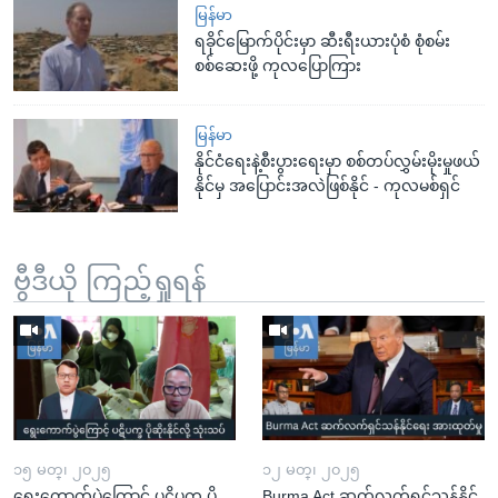
မြန်မာ
ရခိုင်မြောက်ပိုင်းမှာ ဆီးရီးယားပုံစံ စုံစမ်း
စစ်ဆေးဖို့ ကုလပြောကြား
မြန်မာ
နိုင်ငံရေးနဲ့စီးပွားရေးမှာ စစ်တပ်လွှမ်းမိုးမှုဖယ်
နိုင်မှ အပြောင်းအလဲဖြစ်နိုင် - ကုလမစ်ရှင်
ဗွီဒီယို ကြည့်ရှုရန်
၁၅ မတ္၊ ၂၀၂၅
၁၂ မတ္၊ ၂၀၂၅
ရွေးကောက်ပွဲကြောင့် ပဋိပက္ခ ပို
Burma Act ဆက်လက်ရှင်သန်နိုင်