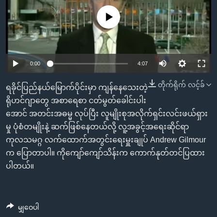
အ
သုတပဒေသာ အင်္ဂလိပ်စာ
ညွန်း
Learning English
No media source currently available
စာမျက်နှာ
သို့
ဗွီအိုအေ လူမှုကွန်ယက်များ
ကျော်
0:00
4:07
ကြည့်
ရန်
တိုက်ရိုက် လင့်ခ်
ရခိုင်ပြည်နယ်မြောက်ပိုင်းမှာ ကျန်နေသေးတဲ့
ဘာသာစကားများ
ရှာဖွေ
ရိုဟင်ဂျာတွေ အစာရေစာ ငတ်မွတ်ခေါင်းပါး
ရန်
အောင် အတင်းအဓမ္မ လုပ်ပြီး လူမျိုးစုအလိုက်ရှင်းလင်းဖယ်ရှား
နေရာ
မှု ပုံစံတမျိုးနဲ့ ဆက်ဖြစ်နေတယ်လို့ လူ့အခွင့်အရေးဆိုင်ရာ
သို့
ကုလသမဂ္ဂ လက်ထောက်အတွင်းရေးမှူးချုပ် Andrew Gilmour
ကျော်
က ပြောတာပါ။ ကိုကျော်ကျော်သိန်းက ကောက်နုတ်တင်ပြထား
ရန်
ပါတယ်။
မျှဝေပါ