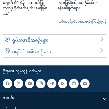
တရုတ် စီမံကိန်း၊ ကျောက်ဖြူ
ကျားဖြန့်ဂိုဏ်းတွေ နှိမ်နင်းမှု
တိုက်ပွဲ ရိုက်ခတ်ချက် "မေးမြန်း
စိန်ခေါ်ချက်များ
ခန်း"
အစီအစဉ်တွဲများအားလုံးကြည့်ရှုရန်
ရုပ်သံအစီအစဉ်များ
ရေဒီယိုအစီအစဉ်များ
ဗွီအိုအေ လူမှုကွန်ယက်များ
သတင်း