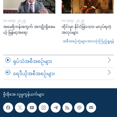
၀၁ မတ္၊ ၂၀၂၅
၀၁ မတ္၊ ၂၀၂၅
အမေရိကန်အတွက် အကျိုးရှိစေမ
ထိုင်းမှာ နိုင်ငံခြားသား မလုပ်ရတဲ့
ယ့် မြန်မာ့အရေး
အလုပ်များ
အစီအစဉ်တွဲများအားလုံးကြည့်ရှုရန်
ရုပ်သံအစီအစဉ်များ
ရေဒီယိုအစီအစဉ်များ
ဗွီအိုအေ လူမှုကွန်ယက်များ