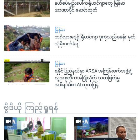
နယ်စပ်မျဉ်းပေါ်ကရိုဟင်ဂျာတွေ မြန်မာ
အာဏာပိုင် မောင်းထုတ်
မြန်မာ
ဘင်္ဂလားဒေ့ရှ် ရိုဟင်ဂျာ ဒုက္ခသည်စခန်း မုတ်
သုံမိုးဒဏ်ခံရ
မြန်မာ
ရခိုင်ပြည်နယ်မှာ ARSA အကြမ်းဖက်အဖွဲ့ရဲ့
လူအစုလိုက်အပြုံလိုက် သတ်ဖြတ်မှု
အစီရင်ခံစာ AI ထုတ်ပြန်
ဗွီဒီယို ကြည့်ရှုရန်