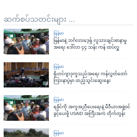
ဆက်စပ်သတင်းများ ...
မြန်မာ
မြန်မာနဲ့ ဘင်္ဂလားဒေ့ရှ် လူသားချင်းစာနာမှု
အရေး ဒေါ်လာ ၄၄ သန်း ကန် ထပ်လှူ
မြန်မာ
ရိုဟင်ဂျာဒုက္ခသည်အရေး ကန်လွှတ်တော်
ကြားနာပွဲမှာ ထည့်သွင်းဆွေးနွေး
မြန်မာ
ရခိုင်ကို အကူအညီပေးရေးနဲ့ မီဒီယာအဖွဲ့ဝင်
ခွင့်ပေးဖို့ USAID အကြီးအကဲ တိုက်တွန်း
မြန်မာ