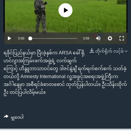
အ
သုတပဒေသာ အင်္ဂလိပ်စာ
ညွန်း
Learning English
No media source currently available
စာမျက်နှာ
သို့
ဗွီအိုအေ လူမှုကွန်ယက်များ
ကျော်
0:00
3:59
ကြည့်
ရန်
တိုက်ရိုက် လင့်ခ်
ရခိုင်ပြည်နယ်မှာ ပြီးခဲ့နှစ်က ARSA ခေါ် ရို
ဘာသာစကားများ
ရှာဖွေ
ဟင်ဂျာအကြမ်းဖက်အဖွဲ့ရဲ့ လက်ချက်
ရန်
ကြောင့် ဟိန္ဒူဘာသာဝင်တွေ ဒါဇင်နဲ့ချီ ရက်ရက်စက်စက် သတ်ခဲ့
နေရာ
တယ်လို့ Amnesty International လူ့အခွင့်အရေးအဖွဲ့ကြီးက
သို့
အင်္ဂါနေ့မှာ အစီရင်ခံစာတစောင် ထုတ်ပြန်ပါတယ်။ ဦးသိန်းထိုက်
ကျော်
ဦး တင်ပြပါလိမ့်မယ်။
ရန်
မျှဝေပါ