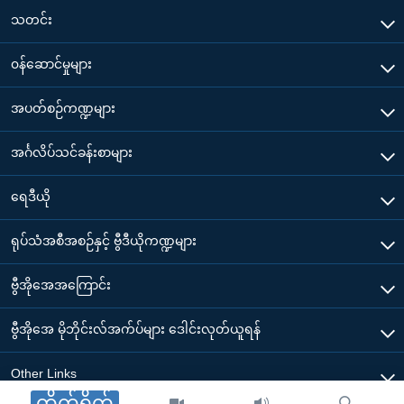
သတင်း
၀န်ဆောင်မှုများ
အပတ်စဉ်ကဏ္ဍများ
အင်္ဂလိပ်သင်ခန်းစာများ
ရေဒီယို
ရုပ်သံအစီအစဉ်နှင့် ဗွီဒီယိုကဏ္ဍများ
ဗွီအိုအေအကြောင်း
ဗွီအိုအေ မိုဘိုင်းလ်အက်ပ်များ ဒေါင်းလုတ်ယူရန်
Other Links
တိုက်ရိုက်