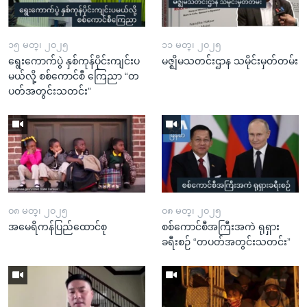
၁၅ မတ္၊ ၂၀၂၅
၁၁ မတ္၊ ၂၀၂၅
ရွေးကောက်ပွဲ နှစ်ကုန်ပိုင်းကျင်းပ
မဇ္ဈိမသတင်းဌာန သမိုင်းမှတ်တမ်း
မယ်လို့ စစ်ကောင်စီ ကြေညာ “တ
ပတ်အတွင်းသတင်း”
၀၈ မတ္၊ ၂၀၂၅
၀၈ မတ္၊ ၂၀၂၅
အမေရိကန်ပြည်ထောင်စု
စစ်ကောင်စီအကြီးအကဲ ရုရှား
ခရီးစဉ် “တပတ်အတွင်းသတင်း”