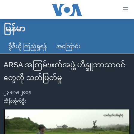
သုံး
ရ
လွယ်ကူ
မြန်မာ
မူလစာမျက်နှာ
စေ
မြန်မာ
ဗွီဒီယို ကြည့်ရှုရန်
အကြောင်း
သည့်
ကမ္ဘာ့သတင်းများ
Link
ARSA အကြမ်းဖက်အဖွဲ့ ဟိန္ဒူဘာသာဝင်
ဗွီဒီယို
နိုင်ငံတကာ
များ
သတင်းလွတ်လပ်ခွင့်
အမေရိကန်
တွေကို သတ်ဖြတ်မှု
ပင်မ
ရပ်ဝန်းတခု လမ်းတခု အလွန်
တရုတ်
အကြောင်းအရာ
၂၃ ေမ၊ ၂၀၁၈
သို့
အင်္ဂလိပ်စာလေ့လာမယ်
အစ္စရေး-ပါလက်စတိုင်း
သိန်းထိုက်ဦး
ကျော်
အပတ်စဉ်ကဏ္ဍများ
အမေရိကန်သုံးအီဒီယံ
ကြည့်
ရေဒီယိုနှင့်ရုပ်သံ အချက်အလက်များ
မကြေးမုံရဲ့ အင်္ဂလိပ်စာ
ရေဒီယို
ရန်
ပင်မ
ရေဒီယို/တီဗွီအစီအစဉ်
ရုပ်ရှင်ထဲက အင်္ဂလိပ်စာ
တီဗွီ