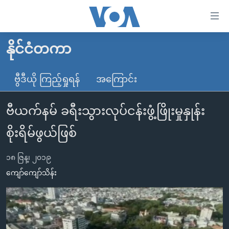
သုံး
ရ
လွယ်ကူ
နိုင်ငံတကာ
မူလစာမျက်နှာ
စေ
မြန်မာ
ဗွီဒီယို ကြည့်ရှုရန်
အကြောင်း
သည့်
ကမ္ဘာ့သတင်းများ
Link
ဗီယက်နမ် ခရီးသွားလုပ်ငန်းဖွံ့ဖြိုးမှုနှုန်း
ဗွီဒီယို
နိုင်ငံတကာ
များ
သတင်းလွတ်လပ်ခွင့်
အမေရိကန်
စိုးရိမ်ဖွယ်ဖြစ်
ပင်မ
ရပ်ဝန်းတခု လမ်းတခု အလွန်
တရုတ်
အကြောင်းအရာ
၁၈ ဇြန္၊ ၂၀၁၉
သို့
အင်္ဂလိပ်စာလေ့လာမယ်
အစ္စရေး-ပါလက်စတိုင်း
ကျော်ကျော်သိန်း
ကျော်
အပတ်စဉ်ကဏ္ဍများ
အမေရိကန်သုံးအီဒီယံ
ကြည့်
ရေဒီယိုနှင့်ရုပ်သံ အချက်အလက်များ
မကြေးမုံရဲ့ အင်္ဂလိပ်စာ
ရေဒီယို
ရန်
ပင်မ
ရေဒီယို/တီဗွီအစီအစဉ်
ရုပ်ရှင်ထဲက အင်္ဂလိပ်စာ
တီဗွီ