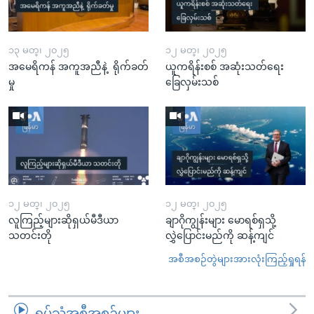
၁၃ မတ္၊ ၂၀၂၅
၁၂ မတ္၊ ၂၀၂၅
အမေရိကန် အကူအညီနဲ့ ရိုက်ခတ်
ယူကရိန်းစစ် အဆုံးသတ်ရေး
မှု
ခြေလှမ်းသစ်
၁၂ မတ္၊ ၂၀၂၅
၁၂ မတ္၊ ၂၀၂၅
လူကြည့်များဆိုရှယ်မီဒီယာ
ချာဂိုကျွန်းများ မောရစ်ရှသို့
သတင်းတို
လွှဲပြောင်းမည်ကို ဆန့်ကျင်
အစီအစဉ်တွဲများအားလုံးကြည့်ရှုရန်
ရုပ်သံအစီအစဉ်များ