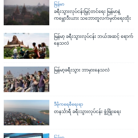
မြန်မာ
ခရီးသွားလုပ်ငန်းမြှင့်တင်ရေး မြန်မာနဲ့
ကမ္ဘောဒီးယား သဘောတူလက်မှတ်ရေးထိုး
မြန်မာ့ ခရီးသွားလုပ်ငန်း ဘယ်အဆင့် ရောက်
နေသလဲ
မြန်မာ့ခရီးသွား ဘာမှားနေသလဲ
ဒီမိုကရေစီရေးရာ
တနင်္သာရီ ခရီးသွားလုပ်ငန်း ဖွံ့ဖြိုးရေး
မြန်မာ