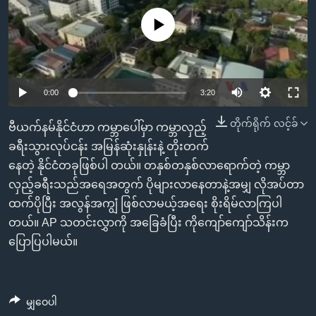
အ
သုတပဒေသာ အင်္ဂလိပ်စာ
ညွန်း
Learning English
No media source currently available
စာမျက်နှာ
သို့
ဗွီအိုအေ လူမှုကွန်ယက်များ
ကျော်
0:00
3:20
ကြည့်
ရန်
တိုက်ရိုက် လင့်ခ်
ဗီယက်နမ်နိုင်ငံဟာ ကမ္ဘာပေါ်မှာ ကမ္ဘာလှည့်
ဘာသာစကားများ
ရှာဖွေ
ခရီးသွားလုပ်ငန်း အမြန်ဆုံးနှုန်းနဲ့ တိုးတက်
ရန်
နေတဲ့ နိုင်ငံတခုဖြစ်ပါ တယ်။ တနှစ်တနှစ်လာရောက်တဲ့ ကမ္ဘာ
နေရာ
လှည့်ခရီးသည်အရေအတွက် ပိုများလာနေတာနဲ့အမျှ လိုအပ်တာ
သို့
ထက်ပိုပြီး အလွန်အကျွံ ဖြစ်လာမယ့်အရေး စိုးရိမ်လာကြပါ
ကျော်
တယ်။ AP သတင်းလွှာကို အခြေခံပြီး ကိုကျော်ကျော်သိန်းက
ရန်
ပြောပြပါမယ်။
မျှဝေပါ