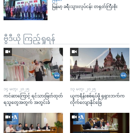
မြန်မာ့ ခရီးသွားလုပ်ငန်း တရုတ်ကြီးစိုး
ဗွီဒီယို ကြည့်ရှုရန်
၁၄ မတ္၊ ၂၀၂၅
၁၃ မတ္၊ ၂၀၂၅
ကင်ဆာကြောင့် ရင်သားဖြတ်ထုတ်
ယူကရိန်းစစ်ရပ်ဖို့ ရုရှားဘက်က
ရသူတွေအတွက် အတွင်းခံ
လိုက်လျောနိုင်ခြေ