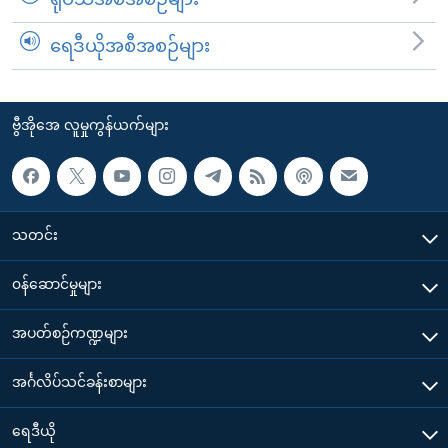
ရေဒီယိုအစီအစဉ်များ
ဗွီအိုအေ လူမှုကွန်ယက်များ
သတင်း
၀န်ဆောင်မှုများ
အပတ်စဉ်ကဏ္ဍများ
အင်္ဂလိပ်သင်ခန်းစာများ
ရေဒီယို